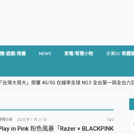
機/遊戲/周邊
NEWS
家電/智慧小物
小米3C 軟體
台灣大哥大」榮獲 4G/5G 在線率全球 NO.3 全台第一與全
卡」開箱評測~ 終結會議紀錄地獄，自動生成摘要報告，200+語言
m BS5 足球君開箱~ 短焦投影機 3千元就能擁有！ 折扣碼在這～
的 FireCuda X1070 SSD 固態硬碟開箱 評測
線設計 SpotCam Solo Eco 太陽能防水雲端攝影機 SpotCam
麥兜小米
2026 年 1 月 21 日
0
S
stige 14 AI+ D3MG-031TW 14吋 開箱評價，AI輕薄商務筆電 Co
FO
Play in Pink 粉色風暴「Razer × BLACKPINK
alme 16 Pro 開箱評價~ 2 億畫素 LumaColor 影像、持久續航與