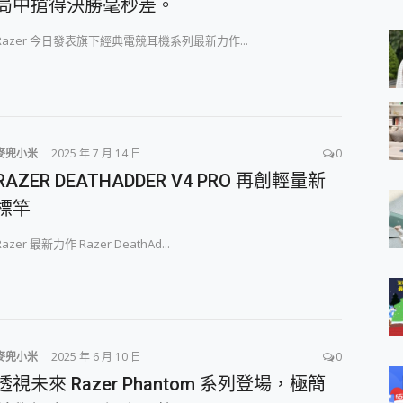
局中搶得決勝毫秒差。
 MSI Claw A1M-026TW 電競掌機 開箱 評測
與超好用的隱磁支架 O-ONE MAG 最會吸的行動電源 開箱 評測
Razer 今日發表旗下經典電競耳機系列最新力作...
ro 及 moto g37 power上市，登錄在送飛利浦氣炸鍋
iberty 5 Pro Max，有螢幕的耳機會是智商稅嗎?
e Time，加碼愛奇藝黃金雙周卡體驗，專案價最低 NT$0 起
x MOLLY Limited Edition 限量版開賣，攜手味全龍進駐大巨蛋萬人
麥兜小米
2025 年 7 月 14 日
0
RAZER DEATHADDER V4 PRO 再創輕量新
標竿
Razer 最新力作 Razer DeathAd...
麥兜小米
2025 年 6 月 10 日
0
透視未來 Razer Phantom 系列登場，極簡