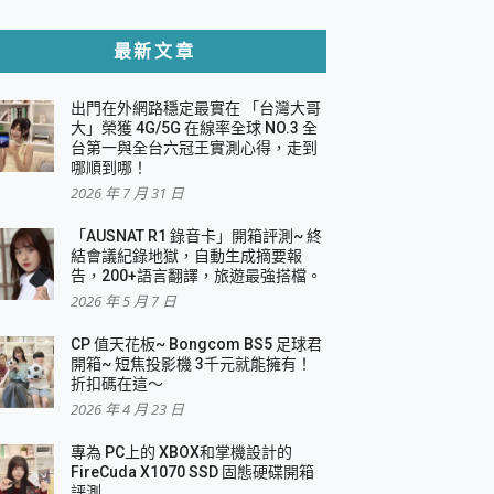
貼與軍規防摔殼完整開箱評價
最新文章
出門在外網路穩定最實在 「台灣大哥
，一篇全看懂
大」榮獲 4G/5G 在線率全球 NO.3 全
台第一與全台六冠王實測心得，走到
機｜結合「 智慧投影 & 煥彩流動 」的沈浸
哪順到哪！
2026 年 7 月 31 日
X 系列 輕量無線電競滑鼠 開箱 評測
多工辦公、爽度滿滿的終極桌面體驗
「AUSNAT R1 錄音卡」開箱評測~ 終
結會議紀錄地獄，自動生成摘要報
好康大放送
告，200+語言翻譯，旅遊最強搭檔。
動電源 開箱 評測
2026 年 5 月 7 日
CP 值天花板~ Bongcom BS5 足球君
開箱~ 短焦投影機 3千元就能擁有！
折扣碼在這～
寫
2026 年 4 月 23 日
挑戰任務抽 PS5！
 開箱 評測
專為 PC上的 XBOX和掌機設計的
與強大供電效能
FireCuda X1070 SSD 固態硬碟開箱
商用智慧聯網螢幕 開箱 評測
評測