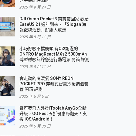
2025 年 9 月 24 日
DJI Osmo Pocket 3 爽爽帶回家 歡慶
EaseUS 21 週年到來，「Slogan 海
報徵稿活動」好康大放送
2025 年 8 月 11 日
小巧好吸不擋鏡頭 有Qi2認證的
ONPRO MagReact MXs2 5000mAh
薄型磁吸無線急速行動電源 開箱 評測
2025 年 6 月 11 日
會走動的冷暖氣 SONY REON
POCKET PRO 穿戴式智慧冷暖調溫裝
置 開箱 評測
2025 年 6 月 6 日
寶可夢飛人外掛iToolab AnyGo全新
升級，GO Fest 五折優惠嗨翻天！支
援 iOS/Android！
2025 年 5 月 30 日