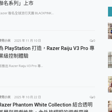
6 Ultra系列保護貼怎麼選？imos AR 低反光玻璃、藍寶石鏡頭
聯名系列」上市
mi Watch 5 開箱 評測
O 聯想 Yoga Book 9 14吋 AI輕薄筆電 開箱 評測
Razer 聯名全球流行天團 BLACKPINK...
60 系列 與 Moto | Swarovski razr 60 冰藍限定版本 開箱 評測
tion Master 讓您輕鬆的移除與格式化有防寫保護的隨身碟或SD卡
好幫手! VideoProc Converter AI 新版全解析 × 年末優惠
B藍牙音響 氛圍情境燈 我通通都要！ Starfish 2 幻彩膠囊投影
麥兜小米
2025 年 11 月 10 日
0
GravaStar Mercury K1 系列 異星機械鍵盤與 Mercury 
為 PlayStation 打造，Razer Raiju V3 Pro 專
！MSI MPG 491CQP QD-OLED 超寬曲面電競螢幕，
業級控制體驗
證的防護來囉！ imos 首家導入 UL MCV 行銷宣告驗證的手機配件品牌
 爽爽帶回家 歡慶 EaseUS 21 週年到來，「Slogan 海報徵稿活動」
新推出 Razer Raiju V3 Pro 專...
的 ONPRO MagReact MXs2 5000mAh薄型磁吸無線急速行
ON POCKET PRO 穿戴式智慧冷暖調溫裝置 開箱 評測
yGo全新升級，GO Fest 五折優惠嗨翻天！支援 iOS/Android！
 Pro 與 S25 Ultra 誰能滿足全場景拍攝需求？
in AI 智慧錄音膠囊~ 您的AI 秘書已上線 每月免費送你 300分鐘轉
囉！AGI亞奇雷 AI・Gaming・創作儲存方案登場，趕快來AGI亞奇雷
麥兜小米
2025 年 10 月 22 日
0
RO MagReact M5 10000mAh 5合1 磁吸無線急速行動電源
Razer Phantom White Collection 結合透明
電急便｜行動儲能救車電源】 可靠的旅行夥伴！帶給您優異的安全性
「MSI微星 Modern MD272UPSW 27型」 4K IPS 輕薄