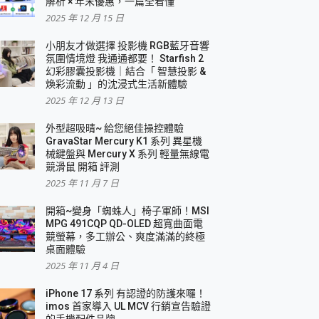
解析 × 年末優惠，一篇全看懂
2025 年 12 月 15 日
小朋友才做選擇 投影機 RGB藍牙音響
氛圍情境燈 我通通都要！ Starfish 2
幻彩膠囊投影機｜結合「 智慧投影 &
煥彩流動 」的沈浸式生活新體驗
2025 年 12 月 13 日
外型超吸晴~ 給您絕佳操控體驗
GravaStar Mercury K1 系列 異星機
械鍵盤與 Mercury X 系列 輕量無線電
競滑鼠 開箱 評測
2025 年 11 月 7 日
開箱~變身「蜘蛛人」椅子軍師！MSI
MPG 491CQP QD-OLED 超寬曲面電
競螢幕，多工辦公、爽度滿滿的終極
桌面體驗
2025 年 11 月 4 日
iPhone 17 系列 有認證的防護來囉！
imos 首家導入 UL MCV 行銷宣告驗證
的手機配件品牌