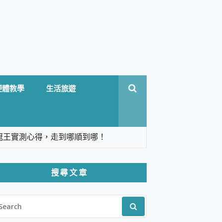
硬體教學
生活旅遊
台六冠王實測心得，走到哪順到哪！
翻譯，旅遊最強搭檔。
搜尋文章
 Solo 3 2.5K高畫質戶外攝影機 開箱 評
EARCH
pilot+ PC
R:
 IP69K 高防護