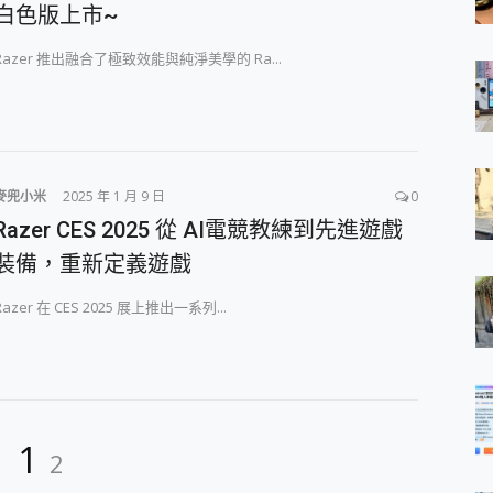
白色版上市~
Razer 推出融合了極致效能與純淨美學的 Ra...
麥兜小米
2025 年 1 月 9 日
0
Razer CES 2025 從 AI電競教練到先進遊戲
裝備，重新定義遊戲
Razer 在 CES 2025 展上推出一系列...
Page
Page
1
2