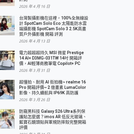
2026 年 4 月 16 日
要！
台灣製攝影機在這裡，100%全無線設
3 in 1可攜摺疊無線充電器 開箱 評測
計 SpotCam Solo Eco 太陽能防水雲
優質
端攝影機 SpotCam Solo 3 2.5K高畫
質戶外攝影機 開箱 評測
2026 年 4 月 13 日
 評測
電力超超超持久 MSI 微星 Prestige
14 AI+ D3MG-031TW 14吋 開箱評
價，AI輕薄商務筆電 Copilot+ PC
2026 年 3 月 31 日
到處走
超懂拍、耐用 AI 街拍機~ realme 16
 開箱 評測
Pro 開箱評價~ 2 億畫素 LumaColor
業界最好的資料救援軟體
影像、持久續航與 IP69K 高防護
2026 年 3 月 26 日
效能~
防窺黑科技 Galaxy S26 Ultra系列保
護貼怎麼選？imos AR 低反光玻璃、
藍寶石鏡頭貼與軍規防摔殼完整開箱
評價
機 vivo V30 Pro