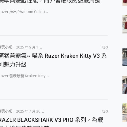
美學與遊戲性能，內外皆耀眼的遊戲周邊
 7 Aura Edition 觸控AI筆電 開箱 評測
軍規、冰感變色實測，realme 14 5G 遊戲戰鬥值爆表，效能x娛樂全都
Razer 推出 Phantom Collect...
h、AirPods耳機 三個設備充電一起搞定 ONPRO MagReact™ M3 
eeArc」開放式耳掛耳機，無感配戴! 超穩超服貼，音質、通話也很
袋裡的 Zeiss 潮流攝影棚!
orock 衣莉莎白 H1 Neo分子篩洗脫烘 AI 滾筒洗衣機
 最完美的家 MSI Nest Docking Station 掌機專屬擴充底座 開箱
麥兜小米
2025 年 9 月 1 日
0
 中嘉寬頻 SoundBox 劇院串流盒 開箱 評測
ivo X200 Pro、vivo X200 就是這麼好拍
萌猛兼霸氣~ 喵系 Razer Kraken Kitty V3 系
over 免費線上去聲器一鍵去除人聲 人聲 音樂分離 2024 消除人聲推薦
列魅力升級
~~ iToolab AnyGo 魔物獵人 Now飛人 ios教學 不出門也可以
寶可夢飛人 AnyTo 不出門也可以飛遍全世界
Razer 發表最新 Kraken Kitty ...
容量 一次充5個設備 充好充滿 CUKTECH 酷態科 300W 微型充電站
簡單 EaseUS Data Recovery Wizard Free 18.0.0 
 EaseUS Partition Master 就是這麼簡單
1 VI 開箱! 相機實測! 長焦覆蓋更遠更清晰、2日長續航、頂尖影音娛樂
 評測~ 有深度的 Leica 影像旗艦手機! 加碼小旗艦 Xiaomi 14 開箱 評測
無線藍牙耳機智慧降噪升級、音質明亮溫潤，並支援雙設備連接~
麥兜小米
2025 年 7 月 30 日
0
來囉 完美保護 MSI Claw A1M-026TW 電競掌機
RAZER BLACKSHARK V3 PRO 系列，為戰
列 開箱 評測! 首搭蔡司光學鏡頭、攝影棚級柔光環、拍攝功能最好玩的美拍神