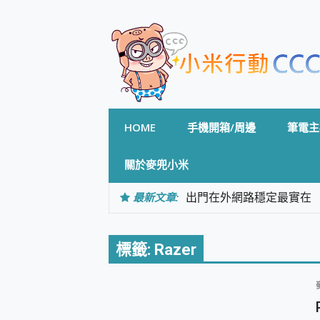
Skip
to
content
HOME
手機開箱/周邊
筆電主
關於麥兜小米
最新文章:
出門在外網路穩定最實在 「
「AUSNAT R1 錄音
CP 值天花板~ Bongco
專為 PC上的 XBOX和掌機設計
標籤:
Razer
台灣製攝影機在這裡，100%全無
測
電力超超超持久 MSI 微星 Pre
超懂拍、耐用 AI 街拍機~ re