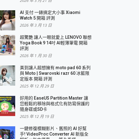
2026 年 3 月 21 日
AI 支付 一錶搞定大小事 Xiaomi
Watch 5 開箱 評測
2026 年 3 月 13 日
盛典
超驚艷 讓人一眼就愛上 LENOVO 聯想
Yoga Book 9 14吋 AI輕薄筆電 開箱
評測
2026 年 1 月 30 日
美到讓人超想擁有 moto pad 60 系列
與 Moto | Swarovski razr 60 冰藍限
定版本 開箱 評測
2025 年 12 月 29 日
好用的 EaseUS Partition Master 讓
您輕鬆的移除與格式化有防寫保護的
隨身碟或SD卡
2025 年 12 月 19 日
一鍵修復模糊影片、舊照的 AI 好幫
手! VideoProc Converter AI 新版全