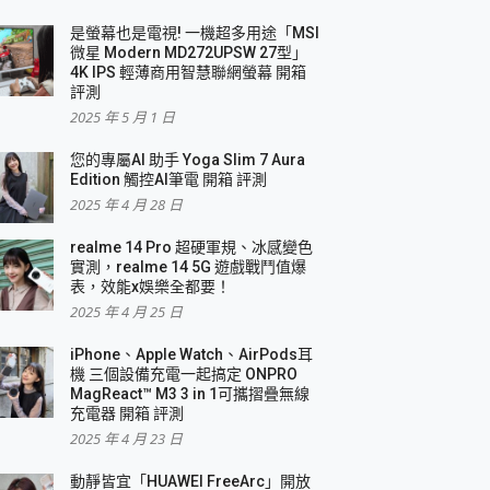
是螢幕也是電視! 一機超多用途「MSI
微星 Modern MD272UPSW 27型」
4K IPS 輕薄商用智慧聯網螢幕 開箱
評測
2025 年 5 月 1 日
您的專屬AI 助手 Yoga Slim 7 Aura
Edition 觸控AI筆電 開箱 評測
2025 年 4 月 28 日
realme 14 Pro 超硬軍規、冰感變色
實測，realme 14 5G 遊戲戰鬥值爆
表，效能x娛樂全都要！
2025 年 4 月 25 日
iPhone、Apple Watch、AirPods耳
機 三個設備充電一起搞定 ONPRO
MagReact™ M3 3 in 1可攜摺疊無線
充電器 開箱 評測
2025 年 4 月 23 日
動靜皆宜「HUAWEI FreeArc」開放