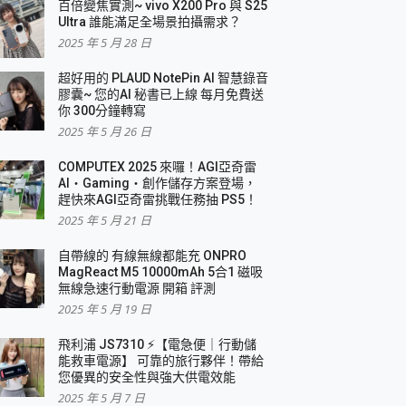
百倍變焦實測~ vivo X200 Pro 與 S25
Ultra 誰能滿足全場景拍攝需求？
2025 年 5 月 28 日
超好用的 PLAUD NotePin AI 智慧錄音
膠囊~ 您的AI 秘書已上線 每月免費送
你 300分鐘轉寫
2025 年 5 月 26 日
COMPUTEX 2025 來囉！AGI亞奇雷
AI・Gaming・創作儲存方案登場，
趕快來AGI亞奇雷挑戰任務抽 PS5！
2025 年 5 月 21 日
自帶線的 有線無線都能充 ONPRO
MagReact M5 10000mAh 5合1 磁吸
無線急速行動電源 開箱 評測
2025 年 5 月 19 日
飛利浦 JS7310 ⚡【電急便｜行動儲
能救車電源】 可靠的旅行夥伴！帶給
您優異的安全性與強大供電效能
2025 年 5 月 7 日