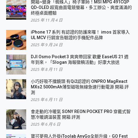
開箱~變身「蜘蛛人」椅子軍師！MSI MPG 491CQP
QD-OLED 超寬曲面電競螢幕，多工辦公、爽度滿滿的
終極桌面體驗
2025 年 11 月 4 日
iPhone 17 系列 有認證的防護來囉！ imos 首家導入
UL MCV 行銷宣告驗證的手機配件品牌
2025 年 9 月 24 日
DJI Osmo Pocket 3 爽爽帶回家 歡慶 EaseUS 21 週
年到來，「Slogan 海報徵稿活動」好康大放送
2025 年 8 月 11 日
小巧好吸不擋鏡頭 有Qi2認證的 ONPRO MagReact
MXs2 5000mAh薄型磁吸無線急速行動電源 開箱 評
測
2025 年 6 月 11 日
會走動的冷暖氣 SONY REON POCKET PRO 穿戴式智
慧冷暖調溫裝置 開箱 評測
2025 年 6 月 6 日
寶可夢飛人外掛iToolab AnyGo全新升級，GO Fest