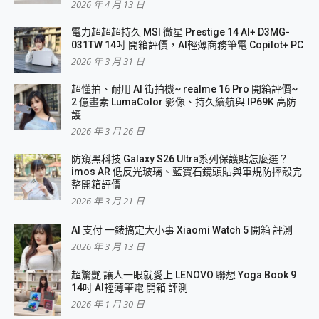
2026 年 4 月 13 日
電力超超超持久 MSI 微星 Prestige 14 AI+ D3MG-
031TW 14吋 開箱評價，AI輕薄商務筆電 Copilot+ PC
2026 年 3 月 31 日
超懂拍、耐用 AI 街拍機~ realme 16 Pro 開箱評價~
2 億畫素 LumaColor 影像、持久續航與 IP69K 高防
護
2026 年 3 月 26 日
防窺黑科技 Galaxy S26 Ultra系列保護貼怎麼選？
imos AR 低反光玻璃、藍寶石鏡頭貼與軍規防摔殼完
整開箱評價
2026 年 3 月 21 日
AI 支付 一錶搞定大小事 Xiaomi Watch 5 開箱 評測
2026 年 3 月 13 日
超驚艷 讓人一眼就愛上 LENOVO 聯想 Yoga Book 9
14吋 AI輕薄筆電 開箱 評測
2026 年 1 月 30 日