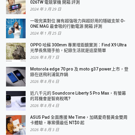
026TW 電競掌機 開箱 評測
2024 年 3 月 29 日
一吸完美對位 擁有超強吸力與超好用的隱磁支架 O-
ONE MAG 最會吸的行動電源 開箱 評測
2024 年 1 月 25 日
OPPO 哈蘇 300mm 專業增距鏡實測：Find X9 Ultra
光學長焦隨手拍，紀錄生活就是這麼簡單
2026 年 8 月 7 日
Motorola edge 70 pro 及 moto g37 power上市，登
錄在送飛利浦氣炸鍋
2026 年 8 月 6 日
近八千元的 Soundcore Liberty 5 Pro Max，有螢幕
的耳機會是智商稅嗎?
2026 年 8 月 4 日
ASUS Pad 全面應援 Me Time，加碼愛奇藝黃金雙周
卡體驗，專案價最低 NT$0 起
2026 年 8 月 3 日