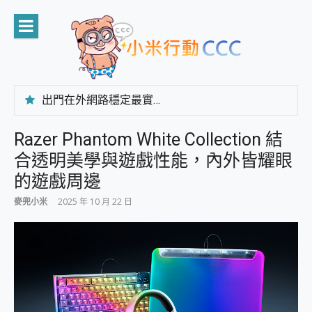
Skip
to
content
出門在外網路穩定最實在 「台灣大哥大」榮獲 4G/5G 在線率全球 NO.3 全台第一與全台六冠王實測心得，走到哪順到哪！
「AUSNAT R1 錄音卡」開箱評測~ 終結會議紀錄地獄，自動生成摘要報告，200+語言翻譯，旅遊最強搭檔。
CP 值天花板~ Bongcom BS5 足球君開箱~ 短焦投影機 3千元就能擁有！ 折扣碼在這～
Razer Phantom White Collection 結
專為 PC上的 XBOX和掌機設計的 FireCuda X1070 SSD 固態硬碟開箱 評測
合透明美學與遊戲性能，內外皆耀眼
台灣製攝影機在這裡，100%全無線設計 SpotCam Solo Eco 太陽能防水雲端攝影機 SpotCam Solo 3 2.5K高畫質戶外攝影機 開箱 評測
電力超超超持久 MSI 微星 Prestige 14 AI+ D3MG-031TW 14吋 開箱評價，AI輕薄商務筆電 Copilot+ PC
的遊戲周邊
超懂拍、耐用 AI 街拍機~ realme 16 Pro 開箱評價~ 2 億畫素 LumaColor 影像、持久續航與 IP69K 高防護
麥兜小米
2025 年 10 月 22 日
防窺黑科技 Galaxy S26 Ultra系列保護貼怎麼選？imos AR 低反光玻璃、藍寶石鏡頭貼與軍規防摔殼完整開箱評價
AI 支付 一錶搞定大小事 Xiaomi Watch 5 開箱 評測
超驚艷 讓人一眼就愛上 LENOVO 聯想 Yoga Book 9 14吋 AI輕薄筆電 開箱 評測
美到讓人超想擁有 moto pad 60 系列 與 Moto | Swarovski razr 60 冰藍限定版本 開箱 評測
好用的 EaseUS Partition Master 讓您輕鬆的移除與格式化有防寫保護的隨身碟或SD卡
一鍵修復模糊影片、舊照的 AI 好幫手! VideoProc Converter AI 新版全解析 × 年末優惠，一篇全看懂
小朋友才做選擇 投影機 RGB藍牙音響 氛圍情境燈 我通通都要！ Starfish 2 幻彩膠囊投影機｜結合「 智慧投影 & 煥彩流動 」的沈浸式生活新體驗