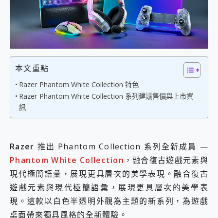
外型超吸晴~ 給您絕佳操控體驗 GravaStar Mercury K1 系列 異星機械鍵盤與 Mercury X 系列 輕量無線電競滑鼠 開箱 評測
開箱~變身「蜘蛛人」椅子軍師！MSI MPG 491CQP QD-OLED 超寬曲面電競螢幕，多工辦公、爽度滿滿的終極桌面體驗
iPhone 17 系列 有認證的防護來囉！ imos 首家導入 UL MCV 行銷宣告驗證的手機配件品牌
DJI Osmo Pocket 3 爽爽帶回家 歡慶 EaseUS 21 週年到來，「Slogan 海報徵稿活動」好康大放送
小巧好吸不擋鏡頭 有Qi2認證的 ONPRO MagReact MXs2 5000mAh薄型磁吸無線急速行動電源 開箱 評測
會走動的冷暖氣 SONY REON POCKET PRO 穿戴式智慧冷暖調溫裝置 開箱 評測
寶可夢飛人外掛iToolab AnyGo全新升級，GO Fest 五折優惠嗨翻天！支援 iOS/Android！
本文重點
百倍變焦實測~ vivo X200 Pro 與 S25 Ultra 誰能滿足全場景拍攝需求？
Razer Phantom White Collection 特色
超好用的 PLAUD NotePin AI 智慧錄音膠囊~ 您的AI 秘書已上線 每月免費送你 300分鐘轉寫
Razer Phantom White Collection 系列建議售價與上市資
COMPUTEX 2025 來囉！AGI亞奇雷 AI・Gaming・創作儲存方案登場，趕快來AGI亞奇雷挑戰任務抽 PS5！
訊
自帶線的 有線無線都能充 ONPRO MagReact M5 10000mAh 5合1 磁吸無線急速行動電源 開箱 評測
飛利浦 JS7310 ⚡【電急便｜行動儲能救車電源】 可靠的旅行夥伴！帶給您優異的安全性與強大供電效能
是螢幕也是電視! 一機超多用途「MSI微星 Modern MD272UPSW 27型」 4K IPS 輕薄商用智慧聯網螢幕 開箱 評測
您的專屬AI 助手 Yoga Slim 7 Aura Edition 觸控AI筆電 開箱 評測
Razer
推出 Phantom Collection 系列全新成員 —
realme 14 Pro 超硬軍規、冰感變色實測，realme 14 5G 遊戲戰鬥值爆表，效能x娛樂全都要！
Phantom White Collection
，融合復古遊戲元素與
iPhone、Apple Watch、AirPods耳機 三個設備充電一起搞定 ONPRO MagReact™ M3 3 in 1可攜摺疊無線充電器 開箱 評測
動靜皆宜「HUAWEI FreeArc」開放式耳掛耳機，無感配戴! 超穩超服貼，音質、通話也很優質
現代極簡語彙，展現更具層次的美學表現。融合復古
好玩好拍 vivo V50 ~ 口袋裡的 Zeiss 潮流攝影棚!
遊戲元素與現代極簡語彙，展現更具層次的美學表
25種洗烘模式一機搞定! Roborock 衣莉莎白 H1 Neo分子篩洗脫烘 AI 滾筒洗衣機
現。這款以白色半透明外觀為主題的新系列，為遊戲
給 MSI Claw 系列電競掌機 最完美的家 MSI Nest Docking Station 掌機專屬擴充底座 開箱 評測
桌面帶來獨具風格的全新體驗。
B&O 精品級音響! Home+ 中嘉寬頻 SoundBox 劇院串流盒 開箱 評測