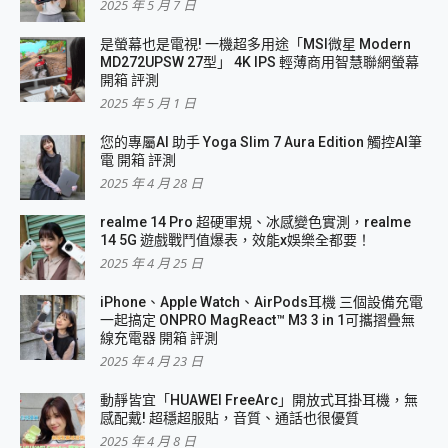
2025 年 5 月 7 日
是螢幕也是電視! 一機超多用途「MSI微星 Modern
MD272UPSW 27型」 4K IPS 輕薄商用智慧聯網螢幕
開箱 評測
2025 年 5 月 1 日
您的專屬AI 助手 Yoga Slim 7 Aura Edition 觸控AI筆
電 開箱 評測
2025 年 4 月 28 日
realme 14 Pro 超硬軍規、冰感變色實測，realme
14 5G 遊戲戰鬥值爆表，效能x娛樂全都要！
2025 年 4 月 25 日
iPhone、Apple Watch、AirPods耳機 三個設備充電
一起搞定 ONPRO MagReact™ M3 3 in 1可攜摺疊無
線充電器 開箱 評測
2025 年 4 月 23 日
動靜皆宜「HUAWEI FreeArc」開放式耳掛耳機，無
感配戴! 超穩超服貼，音質、通話也很優質
2025 年 4 月 8 日