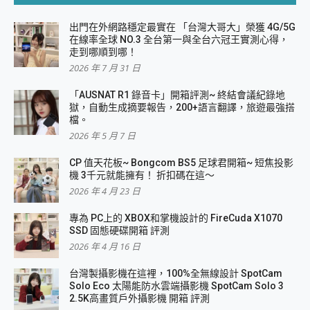
出門在外網路穩定最實在 「台灣大哥大」榮獲 4G/5G
在線率全球 NO.3 全台第一與全台六冠王實測心得，
走到哪順到哪！
2026 年 7 月 31 日
「AUSNAT R1 錄音卡」開箱評測~ 終結會議紀錄地
獄，自動生成摘要報告，200+語言翻譯，旅遊最強搭
檔。
2026 年 5 月 7 日
CP 值天花板~ Bongcom BS5 足球君開箱~ 短焦投影
機 3千元就能擁有！ 折扣碼在這～
2026 年 4 月 23 日
專為 PC上的 XBOX和掌機設計的 FireCuda X1070
SSD 固態硬碟開箱 評測
2026 年 4 月 16 日
台灣製攝影機在這裡，100%全無線設計 SpotCam
Solo Eco 太陽能防水雲端攝影機 SpotCam Solo 3
2.5K高畫質戶外攝影機 開箱 評測