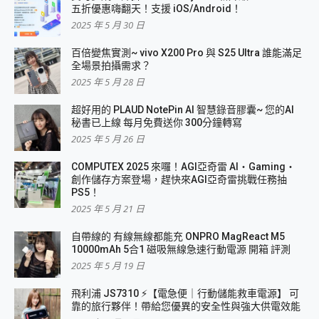
五折優惠嗨翻天！支援 iOS/Android！
2025 年 5 月 30 日
百倍變焦實測~ vivo X200 Pro 與 S25 Ultra 誰能滿足
全場景拍攝需求？
2025 年 5 月 28 日
超好用的 PLAUD NotePin AI 智慧錄音膠囊~ 您的AI
秘書已上線 每月免費送你 300分鐘轉寫
2025 年 5 月 26 日
COMPUTEX 2025 來囉！AGI亞奇雷 AI・Gaming・
創作儲存方案登場，趕快來AGI亞奇雷挑戰任務抽
PS5！
2025 年 5 月 21 日
自帶線的 有線無線都能充 ONPRO MagReact M5
10000mAh 5合1 磁吸無線急速行動電源 開箱 評測
2025 年 5 月 19 日
飛利浦 JS7310 ⚡【電急便｜行動儲能救車電源】 可
靠的旅行夥伴！帶給您優異的安全性與強大供電效能