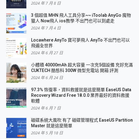
2024 年 7 月 8 日
3 個超值 MHN 飛人工具分享~~ iToolab AnyGo 魔物
獵人 Now飛人 ios教學 不出門也可以到處走
2024 年 7 月 4 日
Locawhere AnyTo 寶可夢飛人 AnyTo 不出門也可以
飛遍全世界
2024 年 6 月 27 日
小體積 40000mAh 超大容量 一次充5個設備 充好充滿
CUKTECH 酷態科 300W 微型充電站 開箱 評測
2024 年 6 月 24 日
97.3% 恢復率，資料救援就是這麼簡單 EaseUS Data
Recovery Wizard Free 18.0.0 業界最好的資料救援
軟體
2024 年 6 月 7 日
磁碟系統大風吹 有了 磁碟管理程式 EaseUS Partition
Master 就是這麼簡單
2024 年 5 月 18 日