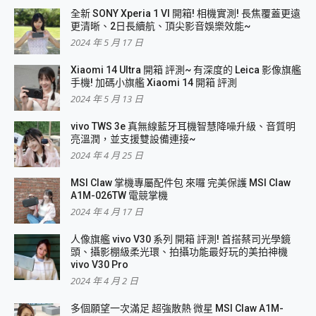
全新 SONY Xperia 1 VI 開箱! 相機實測! 長焦覆蓋更遠
更清晰、2日長續航、頂尖影音娛樂效能~
2024 年 5 月 17 日
Xiaomi 14 Ultra 開箱 評測~ 有深度的 Leica 影像旗艦
手機! 加碼小旗艦 Xiaomi 14 開箱 評測
2024 年 5 月 13 日
vivo TWS 3e 真無線藍牙耳機智慧降噪升級、音質明
亮溫潤，並支援雙設備連接~
2024 年 4 月 25 日
MSI Claw 掌機專屬配件包 來囉 完美保護 MSI Claw
A1M-026TW 電競掌機
2024 年 4 月 17 日
人像旗艦 vivo V30 系列 開箱 評測! 首搭蔡司光學鏡
頭、攝影棚級柔光環、拍攝功能最好玩的美拍神機
vivo V30 Pro
2024 年 4 月 2 日
多個願望一次滿足 超強散熱 微星 MSI Claw A1M-