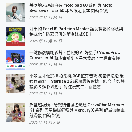
美到讓人超想擁有 moto pad 60 系列 與 Moto |
Swarovski razr 60 冰藍限定版本 開箱 評測
2025 年 12 月 29 日
好用的 EaseUS Partition Master 讓您輕鬆的移除與
格式化有防寫保護的隨身碟或SD卡
2025 年 12 月 19 日
一鍵修復模糊影片、舊照的 AI 好幫手! VideoProc
Converter AI 新版全解析 × 年末優惠，一篇全看懂
2025 年 12 月 15 日
小朋友才做選擇 投影機 RGB藍牙音響 氛圍情境燈 我
通通都要！ Starfish 2 幻彩膠囊投影機｜結合「 智慧
投影 & 煥彩流動 」的沈浸式生活新體驗
2025 年 12 月 13 日
外型超吸晴~ 給您絕佳操控體驗 GravaStar Mercury
K1 系列 異星機械鍵盤與 Mercury X 系列 輕量無線電
競滑鼠 開箱 評測
2025 年 11 月 7 日