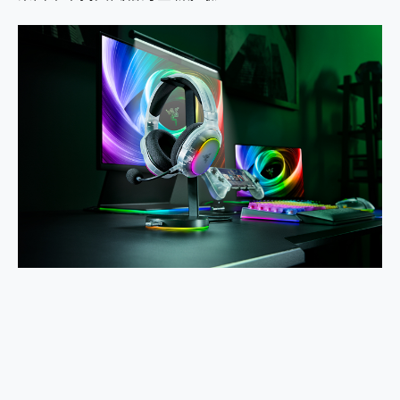
2億 APO蔡司長焦神機降臨~ vivo X200 Pro、vivo X200 就是這麼好拍
EaseUS Vocal Remover 免費線上去聲器一鍵去除人聲 人聲 音樂分離 2024 消除人聲推薦
3 個超值 MHN 飛人工具分享~~ iToolab AnyGo 魔物獵人 Now飛人 ios教學 不出門也可以到處走
Locawhere AnyTo 寶可夢飛人 AnyTo 不出門也可以飛遍全世界
小體積 40000mAh 超大容量 一次充5個設備 充好充滿 CUKTECH 酷態科 300W 微型充電站 開箱 評測
97.3% 恢復率，資料救援就是這麼簡單 EaseUS Data Recovery Wizard Free 18.0.0 業界最好的資料救援軟體
磁碟系統大風吹 有了 磁碟管理程式 EaseUS Partition Master 就是這麼簡單
全新 SONY Xperia 1 VI 開箱! 相機實測! 長焦覆蓋更遠更清晰、2日長續航、頂尖影音娛樂效能~
Xiaomi 14 Ultra 開箱 評測~ 有深度的 Leica 影像旗艦手機! 加碼小旗艦 Xiaomi 14 開箱 評測
vivo TWS 3e 真無線藍牙耳機智慧降噪升級、音質明亮溫潤，並支援雙設備連接~
MSI Claw 掌機專屬配件包 來囉 完美保護 MSI Claw A1M-026TW 電競掌機
人像旗艦 vivo V30 系列 開箱 評測! 首搭蔡司光學鏡頭、攝影棚級柔光環、拍攝功能最好玩的美拍神機 vivo V30 Pro
多個願望一次滿足 超強散熱 微星 MSI Claw A1M-026TW 電競掌機 開箱 評測
一吸完美對位 擁有超強吸力與超好用的隱磁支架 O-ONE MAG 最會吸的行動電源 開箱 評測
OPPO 哈蘇 300mm 專業增距鏡實測：Find X9 Ultra 光學長焦隨手拍，紀錄生活就是這麼簡單
Motorola edge 70 pro 及 moto g37 power上市，登錄在送飛利浦氣炸鍋
近八千元的 Soundcore Liberty 5 Pro Max，有螢幕的耳機會是智商稅嗎?
ASUS Pad 全面應援 Me Time，加碼愛奇藝黃金雙周卡體驗，專案價最低 NT$0 起