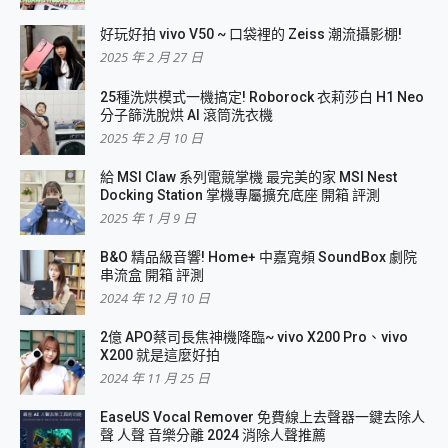
好玩好拍 vivo V50 ~ 口袋裡的 Zeiss 潮流攝影棚!
2025 年 2 月 27 日
25種洗烘模式一機搞定! Roborock 衣莉莎白 H1 Neo
分子篩洗脫烘 AI 滾筒洗衣機
2025 年 2 月 10 日
給 MSI Claw 系列電競掌機 最完美的家 MSI Nest
Docking Station 掌機專屬擴充底座 開箱 評測
2025 年 1 月 9 日
B&O 精品級音響! Home+ 中嘉寬頻 SoundBox 劇院
串流盒 開箱 評測
2024 年 12 月 10 日
2億 APO蔡司長焦神機降臨~ vivo X200 Pro、vivo
X200 就是這麼好拍
2024 年 11 月 25 日
EaseUS Vocal Remover 免費線上去聲器一鍵去除人
聲 人聲 音樂分離 2024 消除人聲推薦