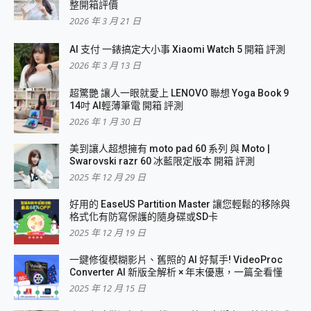
整開箱評價
2026 年 3 月 21 日
AI 支付 一錶搞定大小事 Xiaomi Watch 5 開箱 評測
2026 年 3 月 13 日
超驚艷 讓人一眼就愛上 LENOVO 聯想 Yoga Book 9
14吋 AI輕薄筆電 開箱 評測
2026 年 1 月 30 日
美到讓人超想擁有 moto pad 60 系列 與 Moto |
Swarovski razr 60 冰藍限定版本 開箱 評測
2025 年 12 月 29 日
好用的 EaseUS Partition Master 讓您輕鬆的移除與
格式化有防寫保護的隨身碟或SD卡
2025 年 12 月 19 日
一鍵修復模糊影片、舊照的 AI 好幫手! VideoProc
Converter AI 新版全解析 × 年末優惠，一篇全看懂
2025 年 12 月 15 日