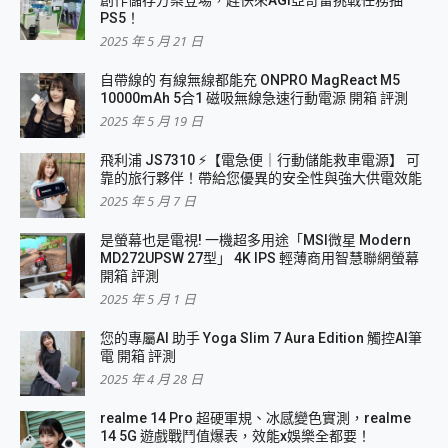
創作儲存方案登場，趕快來AGI亞奇雷挑戰任務抽
PS5！
2025 年 5 月 21 日
自帶線的 有線無線都能充 ONPRO MagReact M5
10000mAh 5合1 磁吸無線急速行動電源 開箱 評測
2025 年 5 月 19 日
飛利浦 JS7310 ⚡【電急便｜行動儲能救車電源】 可
靠的旅行夥伴！帶給您優異的安全性與強大供電效能
2025 年 5 月 7 日
是螢幕也是電視! 一機超多用途「MSI微星 Modern
MD272UPSW 27型」 4K IPS 輕薄商用智慧聯網螢幕
開箱 評測
2025 年 5 月 1 日
您的專屬AI 助手 Yoga Slim 7 Aura Edition 觸控AI筆
電 開箱 評測
2025 年 4 月 28 日
realme 14 Pro 超硬軍規、冰感變色實測，realme
14 5G 遊戲戰鬥值爆表，效能x娛樂全都要！