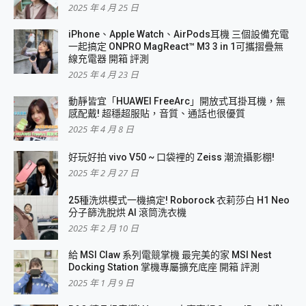
2025 年 4 月 25 日
iPhone、Apple Watch、AirPods耳機 三個設備充電
一起搞定 ONPRO MagReact™ M3 3 in 1可攜摺疊無
線充電器 開箱 評測
2025 年 4 月 23 日
動靜皆宜「HUAWEI FreeArc」開放式耳掛耳機，無
感配戴! 超穩超服貼，音質、通話也很優質
2025 年 4 月 8 日
好玩好拍 vivo V50 ~ 口袋裡的 Zeiss 潮流攝影棚!
2025 年 2 月 27 日
25種洗烘模式一機搞定! Roborock 衣莉莎白 H1 Neo
分子篩洗脫烘 AI 滾筒洗衣機
2025 年 2 月 10 日
給 MSI Claw 系列電競掌機 最完美的家 MSI Nest
Docking Station 掌機專屬擴充底座 開箱 評測
2025 年 1 月 9 日