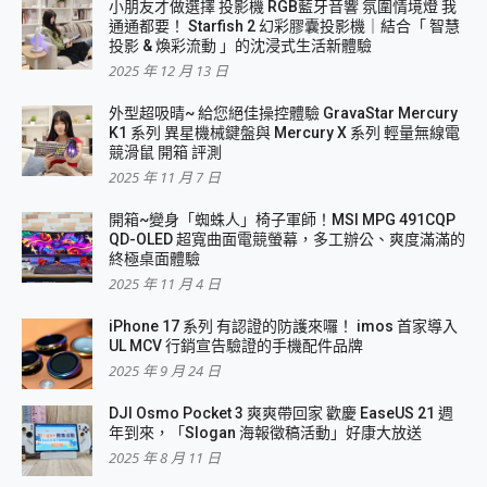
小朋友才做選擇 投影機 RGB藍牙音響 氛圍情境燈 我
通通都要！ Starfish 2 幻彩膠囊投影機｜結合「 智慧
投影 & 煥彩流動 」的沈浸式生活新體驗
2025 年 12 月 13 日
外型超吸晴~ 給您絕佳操控體驗 GravaStar Mercury
K1 系列 異星機械鍵盤與 Mercury X 系列 輕量無線電
競滑鼠 開箱 評測
2025 年 11 月 7 日
開箱~變身「蜘蛛人」椅子軍師！MSI MPG 491CQP
QD-OLED 超寬曲面電競螢幕，多工辦公、爽度滿滿的
終極桌面體驗
2025 年 11 月 4 日
iPhone 17 系列 有認證的防護來囉！ imos 首家導入
UL MCV 行銷宣告驗證的手機配件品牌
2025 年 9 月 24 日
DJI Osmo Pocket 3 爽爽帶回家 歡慶 EaseUS 21 週
年到來，「Slogan 海報徵稿活動」好康大放送
2025 年 8 月 11 日