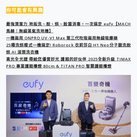
2億 APO蔡司長焦神機降臨~ vivo X200 Pro、vivo X200 就是這麼好拍
你可能會有興趣
EaseUS Vocal Remover 免費線上去聲器一鍵去除人聲 人聲 音樂分離 2024 消除人聲推薦
3 個超值 MHN 飛人工具分享~~ iToolab AnyGo 魔物獵人 Now飛人 ios教學 不出門也可以到處走
最強清潔力 地板洗、脫、烘、殺菌消毒，一次搞定 eufy【MACH
Locawhere AnyTo 寶可夢飛人 AnyTo 不出門也可以飛遍全世界
馬赫｜無線蒸氣洗地機】
小體積 40000mAh 超大容量 一次充5個設備 充好充滿 CUKTECH 酷態科 300W 微型充電站 開箱 評測
一機兩用 ONPRO UV-V1 Max 第三代吹吸兩用無線吸塵器
97.3% 恢復率，資料救援就是這麼簡單 EaseUS Data Recovery Wizard Free 18.0.0 業界最好的資料救援軟體
25種洗烘模式一機搞定! Roborock 衣莉莎白 H1 Neo分子篩洗脫
磁碟系統大風吹 有了 磁碟管理程式 EaseUS Partition Master 就是這麼簡單
烘 AI 滾筒洗衣機
全新 SONY Xperia 1 VI 開箱! 相機實測! 長焦覆蓋更遠更清晰、2日長續航、頂尖影音娛樂效能~
Xiaomi 14 Ultra 開箱 評測~ 有深度的 Leica 影像旗艦手機! 加碼小旗艦 Xiaomi 14 開箱 評測
喜光全光譜 帶給您優質好光 護眼的好伙伴 2025全新升級 TIMAX
vivo TWS 3e 真無線藍牙耳機智慧降噪升級、音質明亮溫潤，並支援雙設備連接~
PRO 專業護眼檯燈 80cm & TITAN PRO 智慧護眼檯燈
MSI Claw 掌機專屬配件包 來囉 完美保護 MSI Claw A1M-026TW 電競掌機
人像旗艦 vivo V30 系列 開箱 評測! 首搭蔡司光學鏡頭、攝影棚級柔光環、拍攝功能最好玩的美拍神機 vivo V30 Pro
多個願望一次滿足 超強散熱 微星 MSI Claw A1M-026TW 電競掌機 開箱 評測
一吸完美對位 擁有超強吸力與超好用的隱磁支架 O-ONE MAG 最會吸的行動電源 開箱 評測
OPPO 哈蘇 300mm 專業增距鏡實測：Find X9 Ultra 光學長焦隨手拍，紀錄生活就是這麼簡單
Motorola edge 70 pro 及 moto g37 power上市，登錄在送飛利浦氣炸鍋
近八千元的 Soundcore Liberty 5 Pro Max，有螢幕的耳機會是智商稅嗎?
ASUS Pad 全面應援 Me Time，加碼愛奇藝黃金雙周卡體驗，專案價最低 NT$0 起