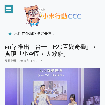
Skip
to
content
出門在外網路穩定最實在 「台灣大哥大」榮獲 4G/5G 在線率全球 NO.3 全台第一與全台六冠王實測心得，走到哪順到哪！
「AUSNAT R1 錄音卡」開箱評測~ 終結會議紀錄地獄，自動生成摘要報告，200+語言翻譯，旅遊最強搭檔。
CP 值天花板~ Bongcom BS5 足球君開箱~ 短焦投影機 3千元就能擁有！ 折扣碼在這～
eufy 推出三合一「E20百變奇機」，
專為 PC上的 XBOX和掌機設計的 FireCuda X1070 SSD 固態硬碟開箱 評測
實現「小空間，大效能」
台灣製攝影機在這裡，100%全無線設計 SpotCam Solo Eco 太陽能防水雲端攝影機 SpotCam Solo 3 2.5K高畫質戶外攝影機 開箱 評測
電力超超超持久 MSI 微星 Prestige 14 AI+ D3MG-031TW 14吋 開箱評價，AI輕薄商務筆電 Copilot+ PC
麥兜小米
2025 年 4 月 30 日
超懂拍、耐用 AI 街拍機~ realme 16 Pro 開箱評價~ 2 億畫素 LumaColor 影像、持久續航與 IP69K 高防護
防窺黑科技 Galaxy S26 Ultra系列保護貼怎麼選？imos AR 低反光玻璃、藍寶石鏡頭貼與軍規防摔殼完整開箱評價
AI 支付 一錶搞定大小事 Xiaomi Watch 5 開箱 評測
超驚艷 讓人一眼就愛上 LENOVO 聯想 Yoga Book 9 14吋 AI輕薄筆電 開箱 評測
美到讓人超想擁有 moto pad 60 系列 與 Moto | Swarovski razr 60 冰藍限定版本 開箱 評測
好用的 EaseUS Partition Master 讓您輕鬆的移除與格式化有防寫保護的隨身碟或SD卡
一鍵修復模糊影片、舊照的 AI 好幫手! VideoProc Converter AI 新版全解析 × 年末優惠，一篇全看懂
小朋友才做選擇 投影機 RGB藍牙音響 氛圍情境燈 我通通都要！ Starfish 2 幻彩膠囊投影機｜結合「 智慧投影 & 煥彩流動 」的沈浸式生活新體驗