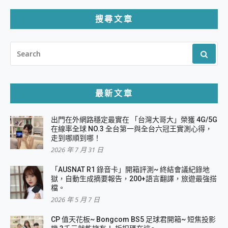
搜尋文章
SEARCH
FOR:
最新文章
出門在外網路穩定最實在 「台灣大哥大」榮獲 4G/5G
在線率全球 NO.3 全台第一與全台六冠王實測心得，
走到哪順到哪！
2026 年 7 月 31 日
「AUSNAT R1 錄音卡」開箱評測~ 終結會議紀錄地
獄，自動生成摘要報告，200+語言翻譯，旅遊最強搭
檔。
2026 年 5 月 7 日
CP 值天花板~ Bongcom BS5 足球君開箱~ 短焦投影