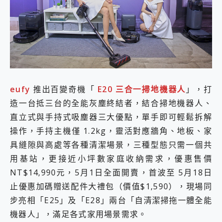
外型超吸晴~ 給您絕佳操控體驗 GravaStar Mercury K1 系列 異星機械鍵盤與 Mercury X 系列 輕量無線電競滑鼠 開箱 評測
開箱~變身「蜘蛛人」椅子軍師！MSI MPG 491CQP QD-OLED 超寬曲面電競螢幕，多工辦公、爽度滿滿的終極桌面體驗
iPhone 17 系列 有認證的防護來囉！ imos 首家導入 UL MCV 行銷宣告驗證的手機配件品牌
DJI Osmo Pocket 3 爽爽帶回家 歡慶 EaseUS 21 週年到來，「Slogan 海報徵稿活動」好康大放送
小巧好吸不擋鏡頭 有Qi2認證的 ONPRO MagReact MXs2 5000mAh薄型磁吸無線急速行動電源 開箱 評測
會走動的冷暖氣 SONY REON POCKET PRO 穿戴式智慧冷暖調溫裝置 開箱 評測
寶可夢飛人外掛iToolab AnyGo全新升級，GO Fest 五折優惠嗨翻天！支援 iOS/Android！
百倍變焦實測~ vivo X200 Pro 與 S25 Ultra 誰能滿足全場景拍攝需求？
eufy
推出百變奇機「
E20 三合一掃地機器人
」，打
超好用的 PLAUD NotePin AI 智慧錄音膠囊~ 您的AI 秘書已上線 每月免費送你 300分鐘轉寫
COMPUTEX 2025 來囉！AGI亞奇雷 AI・Gaming・創作儲存方案登場，趕快來AGI亞奇雷挑戰任務抽 PS5！
造一台抵三台的全能灰塵終結者，結合掃地機器人、
自帶線的 有線無線都能充 ONPRO MagReact M5 10000mAh 5合1 磁吸無線急速行動電源 開箱 評測
直立式與手持式吸塵器三大優點，單手即可輕鬆拆解
飛利浦 JS7310 ⚡【電急便｜行動儲能救車電源】 可靠的旅行夥伴！帶給您優異的安全性與強大供電效能
操作，手持主機僅 1.2kg，靈活對應牆角、地板、家
是螢幕也是電視! 一機超多用途「MSI微星 Modern MD272UPSW 27型」 4K IPS 輕薄商用智慧聯網螢幕 開箱 評測
您的專屬AI 助手 Yoga Slim 7 Aura Edition 觸控AI筆電 開箱 評測
具縫隙與高處等各種清潔場景，三種型態只需一個共
realme 14 Pro 超硬軍規、冰感變色實測，realme 14 5G 遊戲戰鬥值爆表，效能x娛樂全都要！
用基站，更接近小坪數家庭收納需求，優惠售價
iPhone、Apple Watch、AirPods耳機 三個設備充電一起搞定 ONPRO MagReact™ M3 3 in 1可攜摺疊無線充電器 開箱 評測
NT$14,990元，5月1日全面開賣，首波至 5月18日
動靜皆宜「HUAWEI FreeArc」開放式耳掛耳機，無感配戴! 超穩超服貼，音質、通話也很優質
止優惠加碼贈送配件大禮包（價值$1,590），現場同
好玩好拍 vivo V50 ~ 口袋裡的 Zeiss 潮流攝影棚!
25種洗烘模式一機搞定! Roborock 衣莉莎白 H1 Neo分子篩洗脫烘 AI 滾筒洗衣機
步亮相「E25」及「E28」兩台「自清潔掃拖一體全能
給 MSI Claw 系列電競掌機 最完美的家 MSI Nest Docking Station 掌機專屬擴充底座 開箱 評測
機器人」，滿足各式家用場景需求。
B&O 精品級音響! Home+ 中嘉寬頻 SoundBox 劇院串流盒 開箱 評測