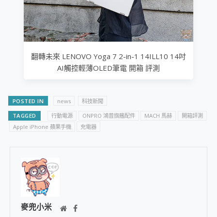
翻轉未來 LENOVO Yoga 7 2-in-1 14ILL10 14吋
AI觸控輕薄OLED筆電 開箱 評測
POSTED IN
news
科技新聞
TAGGED
行動電源
ONPRO 鴻普旗艦配件
MACH 馬赫
​開箱評測
Apple iPhone 蘋果手機
充電器
麥兜小米