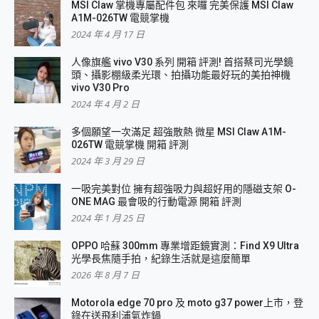
MSI Claw 掌機專屬配件包 來囉 完美保護 MSI Claw
A1M-026TW 電競掌機
2024 年 4 月 17 日
人像旗艦 vivo V30 系列 開箱 評測! 首搭蔡司光學鏡
頭、攝影棚級柔光環、拍攝功能最好玩的美拍神機
vivo V30 Pro
2024 年 4 月 2 日
多個願望一次滿足 超強散熱 微星 MSI Claw A1M-
026TW 電競掌機 開箱 評測
2024 年 3 月 29 日
一吸完美對位 擁有超強吸力與超好用的隱磁支架 O-
ONE MAG 最會吸的行動電源 開箱 評測
2024 年 1 月 25 日
OPPO 哈蘇 300mm 專業增距鏡實測：Find X9 Ultra
光學長焦隨手拍，紀錄生活就是這麼簡單
2026 年 8 月 7 日
Motorola edge 70 pro 及 moto g37 power上市，登
錄在送飛利浦氣炸鍋