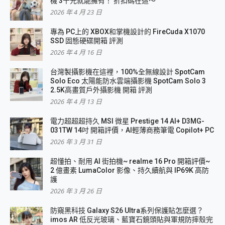
機 3千元就能擁有！ 折扣碼在這～
2026 年 4 月 23 日
專為 PC上的 XBOX和掌機設計的 FireCuda X1070
SSD 固態硬碟開箱 評測
2026 年 4 月 16 日
台灣製攝影機在這裡，100%全無線設計 SpotCam
Solo Eco 太陽能防水雲端攝影機 SpotCam Solo 3
2.5K高畫質戶外攝影機 開箱 評測
2026 年 4 月 13 日
電力超超超持久 MSI 微星 Prestige 14 AI+ D3MG-
031TW 14吋 開箱評價，AI輕薄商務筆電 Copilot+ PC
2026 年 3 月 31 日
超懂拍、耐用 AI 街拍機~ realme 16 Pro 開箱評價~
2 億畫素 LumaColor 影像、持久續航與 IP69K 高防
護
2026 年 3 月 26 日
防窺黑科技 Galaxy S26 Ultra系列保護貼怎麼選？
imos AR 低反光玻璃、藍寶石鏡頭貼與軍規防摔殼完