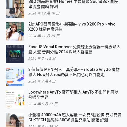
B&O 精品級音響! Home+ 中嘉寬頻 SoundBox 劇院
串流盒 開箱 評測
2024 年 12 月 10 日
2億 APO蔡司長焦神機降臨~ vivo X200 Pro、vivo
X200 就是這麼好拍
2024 年 11 月 25 日
EaseUS Vocal Remover 免費線上去聲器一鍵去除人
聲 人聲 音樂分離 2024 消除人聲推薦
2024 年 7 月 8 日
3 個超值 MHN 飛人工具分享~~ iToolab AnyGo 魔物
獵人 Now飛人 ios教學 不出門也可以到處走
2024 年 7 月 4 日
Locawhere AnyTo 寶可夢飛人 AnyTo 不出門也可以
飛遍全世界
2024 年 6 月 27 日
小體積 40000mAh 超大容量 一次充5個設備 充好充滿
CUKTECH 酷態科 300W 微型充電站 開箱 評測
2024 年 6 月 24 日