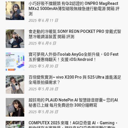
小巧好吸不擋鏡頭 有Qi2認證的 ONPRO MagReact
MXs2 5000mAh薄型磁吸無線急速行動電源 開箱 評
測
2025 年 6 月 11 日
會走動的冷暖氣 SONY REON POCKET PRO 穿戴式智
慧冷暖調溫裝置 開箱 評測
2025 年 6 月 6 日
寶可夢飛人外掛iToolab AnyGo全新升級，GO Fest
五折優惠嗨翻天！支援 iOS/Android！
2025 年 5 月 30 日
百倍變焦實測~ vivo X200 Pro 與 S25 Ultra 誰能滿足
全場景拍攝需求？
2025 年 5 月 28 日
超好用的 PLAUD NotePin AI 智慧錄音膠囊~ 您的AI
秘書已上線 每月免費送你 300分鐘轉寫
2025 年 5 月 26 日
COMPUTEX 2025 來囉！AGI亞奇雷 AI・Gaming・