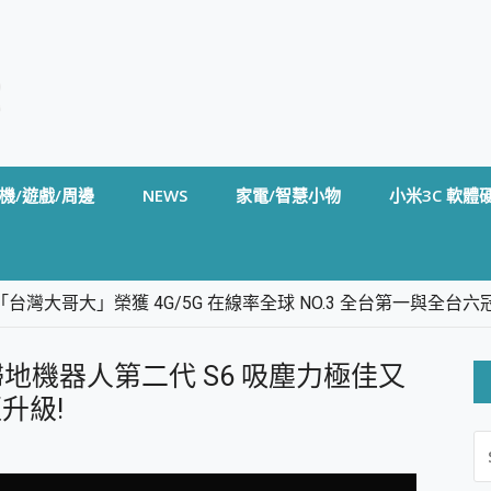
機/遊戲/周邊
NEWS
家電/智慧小物
小米3C 軟體
台灣大哥大」榮獲 4G/5G 在線率全球 NO.3 全台第一與全
卡」開箱評測~ 終結會議紀錄地獄，自動生成摘要報告，200+語言
m BS5 足球君開箱~ 短焦投影機 3千元就能擁有！ 折扣碼在這～
地機器人第二代 S6 吸塵力極佳又
的 FireCuda X1070 SSD 固態硬碟開箱 評測
線設計 SpotCam Solo Eco 太陽能防水雲端攝影機 SpotCam
升級!
S
stige 14 AI+ D3MG-031TW 14吋 開箱評價，AI輕薄商務筆電 Co
FO
alme 16 Pro 開箱評價~ 2 億畫素 LumaColor 影像、持久續航與