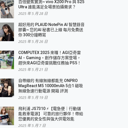
百倍變焦實測~ vivo X200 Pro 與 S25
Ultra 誰能滿足全場景拍攝需求？
2025 年 5 月 28 日
超好用的 PLAUD NotePin AI 智慧錄音
膠囊~ 您的AI 秘書已上線 每月免費送
你 300分鐘轉寫
2025 年 5 月 26 日
COMPUTEX 2025 來囉！AGI亞奇雷
AI・Gaming・創作儲存方案登場，
趕快來AGI亞奇雷挑戰任務抽 PS5！
2025 年 5 月 21 日
自帶線的 有線無線都能充 ONPRO
MagReact M5 10000mAh 5合1 磁吸
無線急速行動電源 開箱 評測
2025 年 5 月 19 日
飛利浦 JS7310 ⚡【電急便｜行動儲
能救車電源】 可靠的旅行夥伴！帶給
您優異的安全性與強大供電效能
2025 年 5 月 7 日