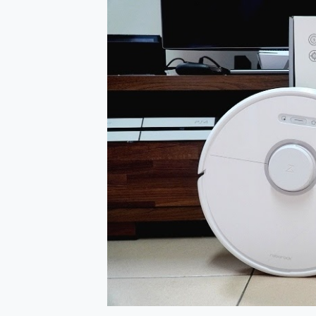
防窺黑科技 Galaxy S2
AI 支付 一錶搞定大小事 Xiao
超驚艷 讓人一眼就愛上 LENOV
美到讓人超想擁有 moto pad 
好用的 EaseUS Parti
一鍵修復模糊影片、舊照的 AI 
小朋友才做選擇 投影機 RG
式生活新體驗
外型超吸晴~ 給您絕佳操控體驗 
開箱~變身「蜘蛛人」椅子軍師
iPhone 17 系列 有認
DJI Osmo Pocket 3
小巧好吸不擋鏡頭 有Qi2認證
會走動的冷暖氣 SONY RE
寶可夢飛人外掛iToolab An
百倍變焦實測~ vivo X200
超好用的 PLAUD NoteP
COMPUTEX 2025 來
自帶線的 有線無線都能充 ONP
飛利浦 JS7310 ⚡【
是螢幕也是電視! 一機超多用途