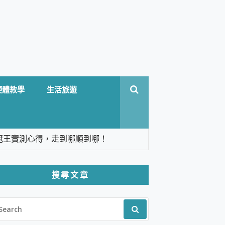
硬體教學
生活旅遊
台六冠王實測心得，走到哪順到哪！
翻譯，旅遊最強搭檔。
搜尋文章
 Solo 3 2.5K高畫質戶外攝影機 開箱 評
EARCH
pilot+ PC
R:
 IP69K 高防護