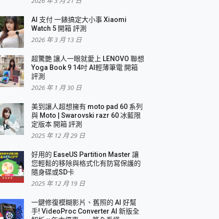
2026 年 3 月 21 日
AI 支付 一錶搞定大小事 Xiaomi
Watch 5 開箱 評測
2026 年 3 月 13 日
盛典
超驚艷 讓人一眼就愛上 LENOVO 聯想
Yoga Book 9 14吋 AI輕薄筆電 開箱
評測
2026 年 1 月 30 日
美到讓人超想擁有 moto pad 60 系列
與 Moto | Swarovski razr 60 冰藍限
定版本 開箱 評測
2025 年 12 月 29 日
好用的 EaseUS Partition Master 讓
您輕鬆的移除與格式化有防寫保護的
隨身碟或SD卡
2025 年 12 月 19 日
一鍵修復模糊影片、舊照的 AI 好幫
手! VideoProc Converter AI 新版全