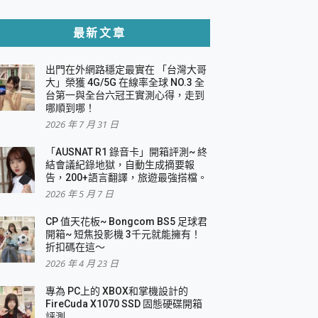
貼與軍規防摔殼完整開箱評價
最新文章
出門在外網路穩定最實在 「台灣大哥
，一篇全看懂
大」榮獲 4G/5G 在線率全球 NO.3 全
台第一與全台六冠王實測心得，走到
機｜結合「 智慧投影 & 煥彩流動 」的沈浸
哪順到哪！
2026 年 7 月 31 日
X 系列 輕量無線電競滑鼠 開箱 評測
多工辦公、爽度滿滿的終極桌面體驗
「AUSNAT R1 錄音卡」開箱評測~ 終
結會議紀錄地獄，自動生成摘要報
好康大放送
告，200+語言翻譯，旅遊最強搭檔。
動電源 開箱 評測
2026 年 5 月 7 日
CP 值天花板~ Bongcom BS5 足球君
開箱~ 短焦投影機 3千元就能擁有！
折扣碼在這～
寫
2026 年 4 月 23 日
挑戰任務抽 PS5！
 開箱 評測
專為 PC上的 XBOX和掌機設計的
與強大供電效能
FireCuda X1070 SSD 固態硬碟開箱
商用智慧聯網螢幕 開箱 評測
評測