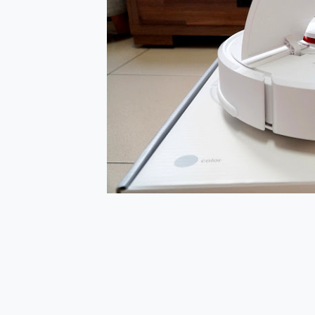
多個願望一次滿足 超強散熱 微星
一吸完美對位 擁有超強吸力
Motorola edge 70 p
近八千元的 Soundcore L
ASUS Pad 全面應援 M
榮耀 HONOR 600 Pro 