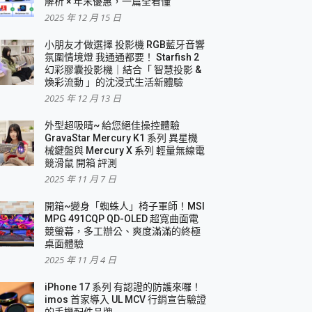
解析 × 年末優惠，一篇全看懂
2025 年 12 月 15 日
小朋友才做選擇 投影機 RGB藍牙音響
氛圍情境燈 我通通都要！ Starfish 2
幻彩膠囊投影機｜結合「 智慧投影 &
煥彩流動 」的沈浸式生活新體驗
2025 年 12 月 13 日
外型超吸晴~ 給您絕佳操控體驗
GravaStar Mercury K1 系列 異星機
械鍵盤與 Mercury X 系列 輕量無線電
競滑鼠 開箱 評測
2025 年 11 月 7 日
開箱~變身「蜘蛛人」椅子軍師！MSI
MPG 491CQP QD-OLED 超寬曲面電
競螢幕，多工辦公、爽度滿滿的終極
桌面體驗
2025 年 11 月 4 日
iPhone 17 系列 有認證的防護來囉！
imos 首家導入 UL MCV 行銷宣告驗證
的手機配件品牌