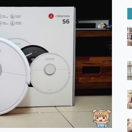
6 Ultra系列保護貼怎麼選？imos AR 低反光玻璃、藍寶石鏡頭
mi Watch 5 開箱 評測
O 聯想 Yoga Book 9 14吋 AI輕薄筆電 開箱 評測
60 系列 與 Moto | Swarovski razr 60 冰藍限定版本 開箱 評測
tion Master 讓您輕鬆的移除與格式化有防寫保護的隨身碟或SD卡
好幫手! VideoProc Converter AI 新版全解析 × 年末優惠
B藍牙音響 氛圍情境燈 我通通都要！ Starfish 2 幻彩膠囊投影
GravaStar Mercury K1 系列 異星機械鍵盤與 Mercury 
！MSI MPG 491CQP QD-OLED 超寬曲面電競螢幕，
證的防護來囉！ imos 首家導入 UL MCV 行銷宣告驗證的手機配件品牌
 爽爽帶回家 歡慶 EaseUS 21 週年到來，「Slogan 海報徵稿活動」
的 ONPRO MagReact MXs2 5000mAh薄型磁吸無線急速行
ON POCKET PRO 穿戴式智慧冷暖調溫裝置 開箱 評測
yGo全新升級，GO Fest 五折優惠嗨翻天！支援 iOS/Android！
 Pro 與 S25 Ultra 誰能滿足全場景拍攝需求？
in AI 智慧錄音膠囊~ 您的AI 秘書已上線 每月免費送你 300分鐘轉
囉！AGI亞奇雷 AI・Gaming・創作儲存方案登場，趕快來AGI亞奇雷
RO MagReact M5 10000mAh 5合1 磁吸無線急速行動電源
電急便｜行動儲能救車電源】 可靠的旅行夥伴！帶給您優異的安全性
「MSI微星 Modern MD272UPSW 27型」 4K IPS 輕薄