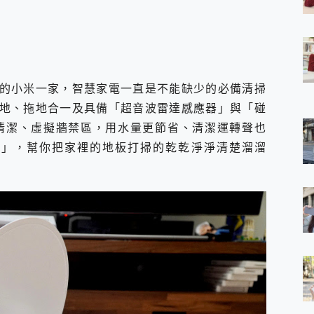
 7 Aura Edition 觸控AI筆電 開箱 評測
軍規、冰感變色實測，realme 14 5G 遊戲戰鬥值爆表，效能x娛樂全都
h、AirPods耳機 三個設備充電一起搞定 ONPRO MagReact™ M3 
eeArc」開放式耳掛耳機，無感配戴! 超穩超服貼，音質、通話也很
袋裡的 Zeiss 潮流攝影棚!
的小米一家，智慧家電一直是不能缺少的必備清掃
orock 衣莉莎白 H1 Neo分子篩洗脫烘 AI 滾筒洗衣機
 最完美的家 MSI Nest Docking Station 掌機專屬擴充底座 開箱
地、拖地合一及具備「超音波雷達感應器」與「碰
 中嘉寬頻 SoundBox 劇院串流盒 開箱 評測
區清潔、虛擬牆禁區，用水量更節省、清潔運轉聲也
ivo X200 Pro、vivo X200 就是這麼好拍
6」，幫你把家裡的地板打掃的乾乾淨淨清楚溜溜
over 免費線上去聲器一鍵去除人聲 人聲 音樂分離 2024 消除人聲推薦
~~ iToolab AnyGo 魔物獵人 Now飛人 ios教學 不出門也可以
寶可夢飛人 AnyTo 不出門也可以飛遍全世界
容量 一次充5個設備 充好充滿 CUKTECH 酷態科 300W 微型充電站
簡單 EaseUS Data Recovery Wizard Free 18.0.0 
 EaseUS Partition Master 就是這麼簡單
1 VI 開箱! 相機實測! 長焦覆蓋更遠更清晰、2日長續航、頂尖影音娛樂
 評測~ 有深度的 Leica 影像旗艦手機! 加碼小旗艦 Xiaomi 14 開箱 評測
無線藍牙耳機智慧降噪升級、音質明亮溫潤，並支援雙設備連接~
來囉 完美保護 MSI Claw A1M-026TW 電競掌機
列 開箱 評測! 首搭蔡司光學鏡頭、攝影棚級柔光環、拍攝功能最好玩的美拍神