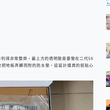
列得非常整齊，最上方的透明墊是要墊在二代S6
會把地板弄髒而附的防水墊，這設計還真的挺貼心