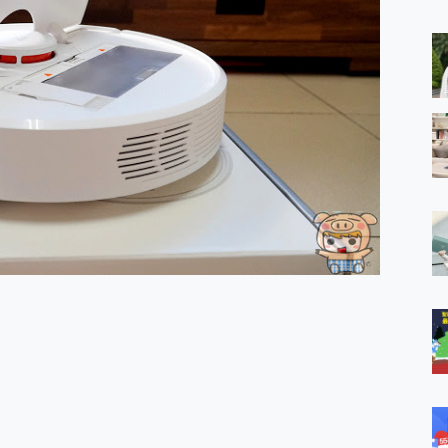
 MSI Claw A1M-026TW 電競掌機 開箱 評測
與超好用的隱磁支架 O-ONE MAG 最會吸的行動電源 開箱 評測
ro 及 moto g37 power上市，登錄在送飛利浦氣炸鍋
iberty 5 Pro Max，有螢幕的耳機會是智商稅嗎?
e Time，加碼愛奇藝黃金雙周卡體驗，專案價最低 NT$0 起
x MOLLY Limited Edition 限量版開賣，攜手味全龍進駐大巨蛋萬人