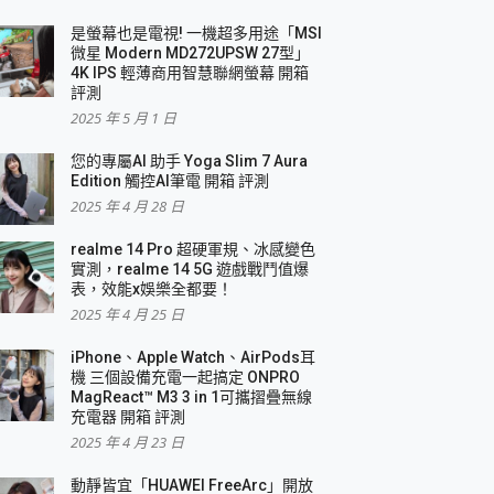
是螢幕也是電視! 一機超多用途「MSI
微星 Modern MD272UPSW 27型」
4K IPS 輕薄商用智慧聯網螢幕 開箱
評測
2025 年 5 月 1 日
您的專屬AI 助手 Yoga Slim 7 Aura
Edition 觸控AI筆電 開箱 評測
2025 年 4 月 28 日
realme 14 Pro 超硬軍規、冰感變色
實測，realme 14 5G 遊戲戰鬥值爆
表，效能x娛樂全都要！
2025 年 4 月 25 日
iPhone、Apple Watch、AirPods耳
機 三個設備充電一起搞定 ONPRO
MagReact™ M3 3 in 1可攜摺疊無線
充電器 開箱 評測
2025 年 4 月 23 日
動靜皆宜「HUAWEI FreeArc」開放