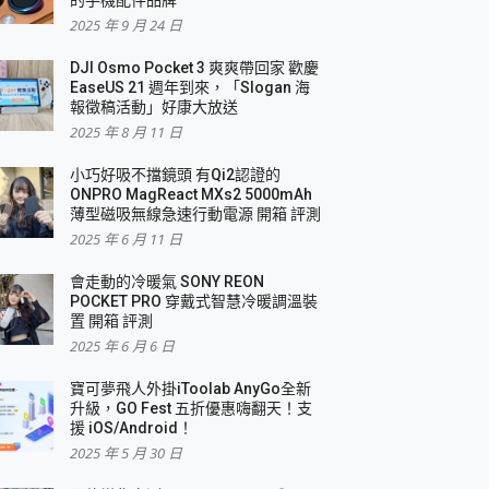
2025 年 9 月 24 日
DJI Osmo Pocket 3 爽爽帶回家 歡慶
EaseUS 21 週年到來，「Slogan 海
報徵稿活動」好康大放送
2025 年 8 月 11 日
小巧好吸不擋鏡頭 有Qi2認證的
ONPRO MagReact MXs2 5000mAh
薄型磁吸無線急速行動電源 開箱 評測
2025 年 6 月 11 日
會走動的冷暖氣 SONY REON
POCKET PRO 穿戴式智慧冷暖調溫裝
置 開箱 評測
2025 年 6 月 6 日
寶可夢飛人外掛iToolab AnyGo全新
升級，GO Fest 五折優惠嗨翻天！支
援 iOS/Android！
2025 年 5 月 30 日