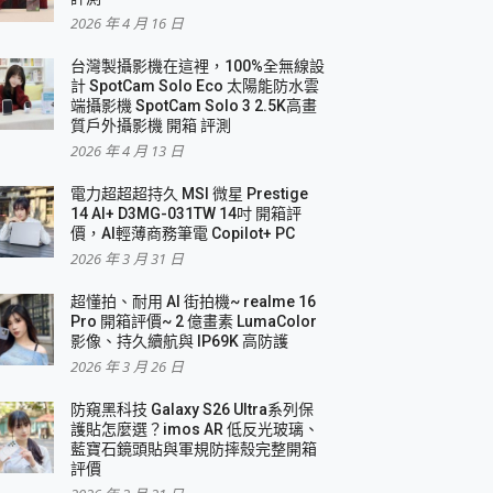
2026 年 4 月 16 日
要！
台灣製攝影機在這裡，100%全無線設
3 in 1可攜摺疊無線充電器 開箱 評測
計 SpotCam Solo Eco 太陽能防水雲
優質
端攝影機 SpotCam Solo 3 2.5K高畫
質戶外攝影機 開箱 評測
2026 年 4 月 13 日
 評測
電力超超超持久 MSI 微星 Prestige
14 AI+ D3MG-031TW 14吋 開箱評
價，AI輕薄商務筆電 Copilot+ PC
2026 年 3 月 31 日
到處走
超懂拍、耐用 AI 街拍機~ realme 16
 開箱 評測
Pro 開箱評價~ 2 億畫素 LumaColor
業界最好的資料救援軟體
影像、持久續航與 IP69K 高防護
2026 年 3 月 26 日
效能~
防窺黑科技 Galaxy S26 Ultra系列保
護貼怎麼選？imos AR 低反光玻璃、
藍寶石鏡頭貼與軍規防摔殼完整開箱
評價
機 vivo V30 Pro