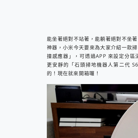
您的專屬AI 助手 Yoga Slim
realme 14 Pro 超硬
iPhone、Apple Watc
動靜皆宜「HUAWEI Fr
好玩好拍 vivo V50 ~ 口
能坐著絕對不站著，能躺著絕對不坐著
25種洗烘模式一機搞定! Rob
給 MSI Claw 系列電競掌機
神器，小米今天要來為大家介紹一款掃
B&O 精品級音響! Home+
撞感應器」，可透過APP 來設定分
2億 APO蔡司長焦神機降臨~ v
更安靜的「石頭掃地機器人第二代 S
EaseUS Vocal Rem
的！現在就來開箱囉！
3 個超值 MHN 飛人工具分享
Locawhere AnyTo 
小體積 40000mAh 超大
97.3% 恢復率，資料救援就是這麼
磁碟系統大風吹 有了 磁碟管理程式
全新 SONY Xperia 
Xiaomi 14 Ultra 開箱
vivo TWS 3e 真
MSI Claw 掌機專屬配件包 
人像旗艦 vivo V30 系