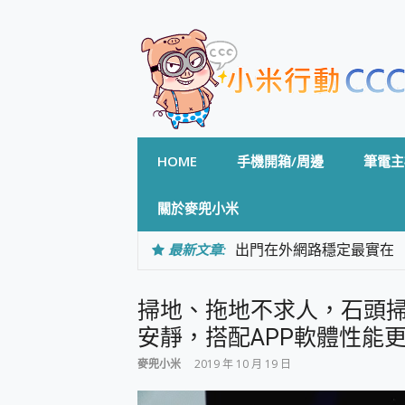
Skip
to
content
HOME
手機開箱/周邊
筆電主
關於麥兜小米
最新文章:
出門在外網路穩定最實在 「
「AUSNAT R1 錄音
CP 值天花板~ Bongco
掃地、拖地不求人，石頭掃
專為 PC上的 XBOX和掌機設計
台灣製攝影機在這裡，100%全無
安靜，搭配APP軟體性能更
測
麥兜小米
2019 年 10 月 19 日
電力超超超持久 MSI 微星 Pre
超懂拍、耐用 AI 街拍機~ re