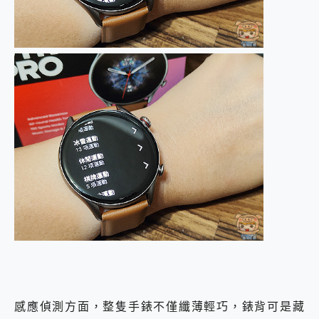
感應偵測方面，整隻手錶不僅纖薄輕巧，錶背可是藏