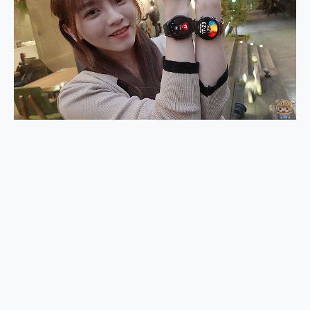
外型超吸晴~ 給您絕佳操控體驗 GravaStar Mercury K1 系列 異星機械鍵盤與 Mercury X 系列 輕量無線電競滑鼠 開箱 評測
開箱~變身「蜘蛛人」椅子軍師！MSI MPG 491CQP QD-OLED 超寬曲面電競螢幕，多工辦公、爽度滿滿的終極桌面體驗
iPhone 17 系列 有認證的防護來囉！ imos 首家導入 UL MCV 行銷宣告驗證的手機配件品牌
DJI Osmo Pocket 3 爽爽帶回家 歡慶 EaseUS 21 週年到來，「Slogan 海報徵稿活動」好康大放送
小巧好吸不擋鏡頭 有Qi2認證的 ONPRO MagReact MXs2 5000mAh薄型磁吸無線急速行動電源 開箱 評測
會走動的冷暖氣 SONY REON POCKET PRO 穿戴式智慧冷暖調溫裝置 開箱 評測
寶可夢飛人外掛iToolab AnyGo全新升級，GO Fest 五折優惠嗨翻天！支援 iOS/Android！
百倍變焦實測~ vivo X200 Pro 與 S25 Ultra 誰能滿足全場景拍攝需求？
超好用的 PLAUD NotePin AI 智慧錄音膠囊~ 您的AI 秘書已上線 每月免費送你 300分鐘轉寫
COMPUTEX 2025 來囉！AGI亞奇雷 AI・Gaming・創作儲存方案登場，趕快來AGI亞奇雷挑戰任務抽 PS5！
自帶線的 有線無線都能充 ONPRO MagReact M5 10000mAh 5合1 磁吸無線急速行動電源 開箱 評測
飛利浦 JS7310 ⚡【電急便｜行動儲能救車電源】 可靠的旅行夥伴！帶給您優異的安全性與強大供電效能
是螢幕也是電視! 一機超多用途「MSI微星 Modern MD272UPSW 27型」 4K IPS 輕薄商用智慧聯網螢幕 開箱 評測
您的專屬AI 助手 Yoga Slim 7 Aura Edition 觸控AI筆電 開箱 評測
realme 14 Pro 超硬軍規、冰感變色實測，realme 14 5G 遊戲戰鬥值爆表，效能x娛樂全都要！
iPhone、Apple Watch、AirPods耳機 三個設備充電一起搞定 ONPRO MagReact™ M3 3 in 1可攜摺疊無線充電器 開箱 評測
動靜皆宜「HUAWEI FreeArc」開放式耳掛耳機，無感配戴! 超穩超服貼，音質、通話也很優質
好玩好拍 vivo V50 ~ 口袋裡的 Zeiss 潮流攝影棚!
25種洗烘模式一機搞定! Roborock 衣莉莎白 H1 Neo分子篩洗脫烘 AI 滾筒洗衣機
給 MSI Claw 系列電競掌機 最完美的家 MSI Nest Docking Station 掌機專屬擴充底座 開箱 評測
B&O 精品級音響! Home+ 中嘉寬頻 SoundBox 劇院串流盒 開箱 評測