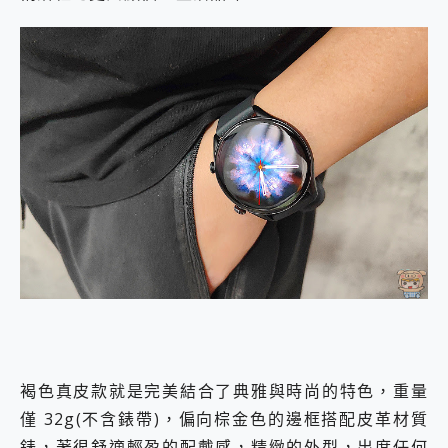
褐色真皮款就是完美結合了典雅與時尚的特色，重量
僅 32g(不含錶帶)，偏向棕金色的邊框搭配皮革材質
錶，著很舒適輕盈的配戴感，精緻的外型，出席任何