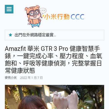
Skip
to
content
出門在外網路穩定最實在 「台灣大哥大」榮獲 4G/5G 在線率全球 NO.3 全台第一與全台六冠王實測心得，走到哪順到哪！
「AUSNAT R1 錄音卡」開箱評測~ 終結會議紀錄地獄，自動生成摘要報告，200+語言翻譯，旅遊最強搭檔。
CP 值天花板~ Bongcom BS5 足球君開箱~ 短焦投影機 3千元就能擁有！ 折扣碼在這～
Amazfit 華米 GTR 3 Pro 健康智慧手
專為 PC上的 XBOX和掌機設計的 FireCuda X1070 SSD 固態硬碟開箱 評測
錶，一鍵完成心率、壓力程度、血氧
台灣製攝影機在這裡，100%全無線設計 SpotCam Solo Eco 太陽能防水雲端攝影機 SpotCam Solo 3 2.5K高畫質戶外攝影機 開箱 評測
電力超超超持久 MSI 微星 Prestige 14 AI+ D3MG-031TW 14吋 開箱評價，AI輕薄商務筆電 Copilot+ PC
飽和、呼吸等健康偵測，完整掌握日
超懂拍、耐用 AI 街拍機~ realme 16 Pro 開箱評價~ 2 億畫素 LumaColor 影像、持久續航與 IP69K 高防護
常健康狀態
防窺黑科技 Galaxy S26 Ultra系列保護貼怎麼選？imos AR 低反光玻璃、藍寶石鏡頭貼與軍規防摔殼完整開箱評價
AI 支付 一錶搞定大小事 Xiaomi Watch 5 開箱 評測
麥兜小米
2022 年 1 月 7 日
超驚艷 讓人一眼就愛上 LENOVO 聯想 Yoga Book 9 14吋 AI輕薄筆電 開箱 評測
美到讓人超想擁有 moto pad 60 系列 與 Moto | Swarovski razr 60 冰藍限定版本 開箱 評測
好用的 EaseUS Partition Master 讓您輕鬆的移除與格式化有防寫保護的隨身碟或SD卡
一鍵修復模糊影片、舊照的 AI 好幫手! VideoProc Converter AI 新版全解析 × 年末優惠，一篇全看懂
小朋友才做選擇 投影機 RGB藍牙音響 氛圍情境燈 我通通都要！ Starfish 2 幻彩膠囊投影機｜結合「 智慧投影 & 煥彩流動 」的沈浸式生活新體驗