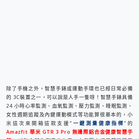
2億 APO蔡司長焦神機降臨~ vivo X200 Pro、vivo X200 就是這麼好拍
EaseUS Vocal Remover 免費線上去聲器一鍵去除人聲 人聲 音樂分離 2024 消除人聲推薦
3 個超值 MHN 飛人工具分享~~ iToolab AnyGo 魔物獵人 Now飛人 ios教學 不出門也可以到處走
Locawhere AnyTo 寶可夢飛人 AnyTo 不出門也可以飛遍全世界
小體積 40000mAh 超大容量 一次充5個設備 充好充滿 CUKTECH 酷態科 300W 微型充電站 開箱 評測
97.3% 恢復率，資料救援就是這麼簡單 EaseUS Data Recovery Wizard Free 18.0.0 業界最好的資料救援軟體
磁碟系統大風吹 有了 磁碟管理程式 EaseUS Partition Master 就是這麼簡單
全新 SONY Xperia 1 VI 開箱! 相機實測! 長焦覆蓋更遠更清晰、2日長續航、頂尖影音娛樂效能~
Xiaomi 14 Ultra 開箱 評測~ 有深度的 Leica 影像旗艦手機! 加碼小旗艦 Xiaomi 14 開箱 評測
vivo TWS 3e 真無線藍牙耳機智慧降噪升級、音質明亮溫潤，並支援雙設備連接~
MSI Claw 掌機專屬配件包 來囉 完美保護 MSI Claw A1M-026TW 電競掌機
人像旗艦 vivo V30 系列 開箱 評測! 首搭蔡司光學鏡頭、攝影棚級柔光環、拍攝功能最好玩的美拍神機 vivo V30 Pro
多個願望一次滿足 超強散熱 微星 MSI Claw A1M-026TW 電競掌機 開箱 評測
除了手機之外，智慧手錶或運動手環也已經日常必備
一吸完美對位 擁有超強吸力與超好用的隱磁支架 O-ONE MAG 最會吸的行動電源 開箱 評測
的 3C裝置之一，可以說是人手一隻呀！智慧手錶具備
Motorola edge 70 pro 及 moto g37 power上市，登錄在送飛利浦氣炸鍋
24 小時心率監測、血氧監測、壓力監測、睡眠監測、
近八千元的 Soundcore Liberty 5 Pro Max，有螢幕的耳機會是智商稅嗎?
女性週期追蹤及內鍵運動模式等功能算很基本的，小
ASUS Pad 全面應援 Me Time，加碼愛奇藝黃金雙周卡體驗，專案價最低 NT$0 起
榮耀 HONOR 600 Pro x MOLLY Limited Edition 限量版開賣，攜手味全龍進駐大巨蛋萬人盛典
米這次來開箱這款支援”
一鍵測量健康指標
”的
Amazfit 華米 GTR 3 Pro 無邊際鋁合金健康智慧手