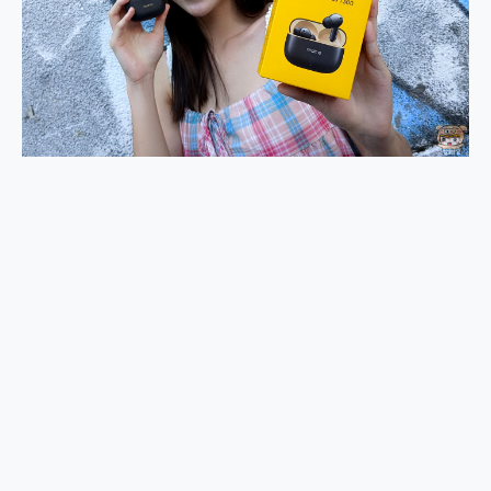
外型超吸晴~ 給您絕佳操控體驗 GravaStar Mercury K1 系列 異星機械鍵盤與 Mercury X 系列 輕量無線電競滑鼠 開箱 評測
開箱~變身「蜘蛛人」椅子軍師！MSI MPG 491CQP QD-OLED 超寬曲面電競螢幕，多工辦公、爽度滿滿的終極桌面體驗
iPhone 17 系列 有認證的防護來囉！ imos 首家導入 UL MCV 行銷宣告驗證的手機配件品牌
DJI Osmo Pocket 3 爽爽帶回家 歡慶 EaseUS 21 週年到來，「Slogan 海報徵稿活動」好康大放送
小巧好吸不擋鏡頭 有Qi2認證的 ONPRO MagReact MXs2 5000mAh薄型磁吸無線急速行動電源 開箱 評測
會走動的冷暖氣 SONY REON POCKET PRO 穿戴式智慧冷暖調溫裝置 開箱 評測
寶可夢飛人外掛iToolab AnyGo全新升級，GO Fest 五折優惠嗨翻天！支援 iOS/Android！
百倍變焦實測~ vivo X200 Pro 與 S25 Ultra 誰能滿足全場景拍攝需求？
超好用的 PLAUD NotePin AI 智慧錄音膠囊~ 您的AI 秘書已上線 每月免費送你 300分鐘轉寫
COMPUTEX 2025 來囉！AGI亞奇雷 AI・Gaming・創作儲存方案登場，趕快來AGI亞奇雷挑戰任務抽 PS5！
自帶線的 有線無線都能充 ONPRO MagReact M5 10000mAh 5合1 磁吸無線急速行動電源 開箱 評測
飛利浦 JS7310 ⚡【電急便｜行動儲能救車電源】 可靠的旅行夥伴！帶給您優異的安全性與強大供電效能
是螢幕也是電視! 一機超多用途「MSI微星 Modern MD272UPSW 27型」 4K IPS 輕薄商用智慧聯網螢幕 開箱 評測
您的專屬AI 助手 Yoga Slim 7 Aura Edition 觸控AI筆電 開箱 評測
realme 14 Pro 超硬軍規、冰感變色實測，realme 14 5G 遊戲戰鬥值爆表，效能x娛樂全都要！
iPhone、Apple Watch、AirPods耳機 三個設備充電一起搞定 ONPRO MagReact™ M3 3 in 1可攜摺疊無線充電器 開箱 評測
動靜皆宜「HUAWEI FreeArc」開放式耳掛耳機，無感配戴! 超穩超服貼，音質、通話也很優質
好玩好拍 vivo V50 ~ 口袋裡的 Zeiss 潮流攝影棚!
25種洗烘模式一機搞定! Roborock 衣莉莎白 H1 Neo分子篩洗脫烘 AI 滾筒洗衣機
給 MSI Claw 系列電競掌機 最完美的家 MSI Nest Docking Station 掌機專屬擴充底座 開箱 評測
B&O 精品級音響! Home+ 中嘉寬頻 SoundBox 劇院串流盒 開箱 評測