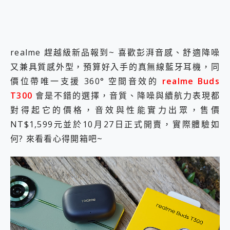
2億 APO蔡司長焦神機降臨~ vivo X200 Pro、vivo X200 就是這麼好拍
EaseUS Vocal Remover 免費線上去聲器一鍵去除人聲 人聲 音樂分離 2024 消除人聲推薦
3 個超值 MHN 飛人工具分享~~ iToolab AnyGo 魔物獵人 Now飛人 ios教學 不出門也可以到處走
Locawhere AnyTo 寶可夢飛人 AnyTo 不出門也可以飛遍全世界
realme 趕越級新品報到~ 喜歡彭湃音感、舒適降噪
小體積 40000mAh 超大容量 一次充5個設備 充好充滿 CUKTECH 酷態科 300W 微型充電站 開箱 評測
97.3% 恢復率，資料救援就是這麼簡單 EaseUS Data Recovery Wizard Free 18.0.0 業界最好的資料救援軟體
又兼具質感外型，預算好入手的真無線藍牙耳機，同
磁碟系統大風吹 有了 磁碟管理程式 EaseUS Partition Master 就是這麼簡單
價位帶唯一支援 360° 空間音效的
realme Buds
全新 SONY Xperia 1 VI 開箱! 相機實測! 長焦覆蓋更遠更清晰、2日長續航、頂尖影音娛樂效能~
T300
會是不錯的選擇，音質、降噪與續航力表現都
Xiaomi 14 Ultra 開箱 評測~ 有深度的 Leica 影像旗艦手機! 加碼小旗艦 Xiaomi 14 開箱 評測
對得起它的價格，音效與性能實力出眾，售價
vivo TWS 3e 真無線藍牙耳機智慧降噪升級、音質明亮溫潤，並支援雙設備連接~
MSI Claw 掌機專屬配件包 來囉 完美保護 MSI Claw A1M-026TW 電競掌機
NT$1,599元並於10月27日正式開賣，實際體驗如
人像旗艦 vivo V30 系列 開箱 評測! 首搭蔡司光學鏡頭、攝影棚級柔光環、拍攝功能最好玩的美拍神機 vivo V30 Pro
何? 來看看心得開箱吧~
多個願望一次滿足 超強散熱 微星 MSI Claw A1M-026TW 電競掌機 開箱 評測
一吸完美對位 擁有超強吸力與超好用的隱磁支架 O-ONE MAG 最會吸的行動電源 開箱 評測
OPPO 哈蘇 300mm 專業增距鏡實測：Find X9 Ultra 光學長焦隨手拍，紀錄生活就是這麼簡單
Motorola edge 70 pro 及 moto g37 power上市，登錄在送飛利浦氣炸鍋
近八千元的 Soundcore Liberty 5 Pro Max，有螢幕的耳機會是智商稅嗎?
ASUS Pad 全面應援 Me Time，加碼愛奇藝黃金雙周卡體驗，專案價最低 NT$0 起