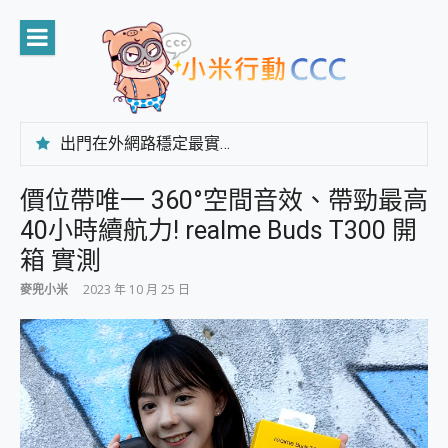
Skip
to
content
出門在外網路穩定最實在 「台灣大哥大」榮獲 4G/5G 在線率全球 NO.3 全台第一與全台六冠王實測心得，走到哪順到哪！
「AUSNAT R1 錄音卡」開箱評測~ 終結會議紀錄地獄，自動生成摘要報告，200+語言翻譯，旅遊最強搭檔。
CP 值天花板~ Bongcom BS5 足球君開箱~ 短焦投影機 3千元就能擁有！ 折扣碼在這～
價位帶唯一 360°空間音效、帶勁最高
專為 PC上的 XBOX和掌機設計的 FireCuda X1070 SSD 固態硬碟開箱 評測
40小時續航力! realme Buds T300 開
台灣製攝影機在這裡，100%全無線設計 SpotCam Solo Eco 太陽能防水雲端攝影機 SpotCam Solo 3 2.5K高畫質戶外攝影機 開箱 評測
電力超超超持久 MSI 微星 Prestige 14 AI+ D3MG-031TW 14吋 開箱評價，AI輕薄商務筆電 Copilot+ PC
箱 實測
超懂拍、耐用 AI 街拍機~ realme 16 Pro 開箱評價~ 2 億畫素 LumaColor 影像、持久續航與 IP69K 高防護
麥兜小米
2023 年 10 月 25 日
防窺黑科技 Galaxy S26 Ultra系列保護貼怎麼選？imos AR 低反光玻璃、藍寶石鏡頭貼與軍規防摔殼完整開箱評價
AI 支付 一錶搞定大小事 Xiaomi Watch 5 開箱 評測
超驚艷 讓人一眼就愛上 LENOVO 聯想 Yoga Book 9 14吋 AI輕薄筆電 開箱 評測
美到讓人超想擁有 moto pad 60 系列 與 Moto | Swarovski razr 60 冰藍限定版本 開箱 評測
好用的 EaseUS Partition Master 讓您輕鬆的移除與格式化有防寫保護的隨身碟或SD卡
一鍵修復模糊影片、舊照的 AI 好幫手! VideoProc Converter AI 新版全解析 × 年末優惠，一篇全看懂
小朋友才做選擇 投影機 RGB藍牙音響 氛圍情境燈 我通通都要！ Starfish 2 幻彩膠囊投影機｜結合「 智慧投影 & 煥彩流動 」的沈浸式生活新體驗