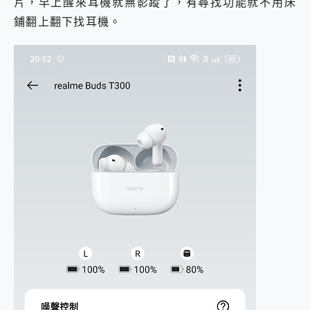
片，早上醒來耳機就無影蹤了，有尋找功能就不用床
鋪翻上翻下找耳機。