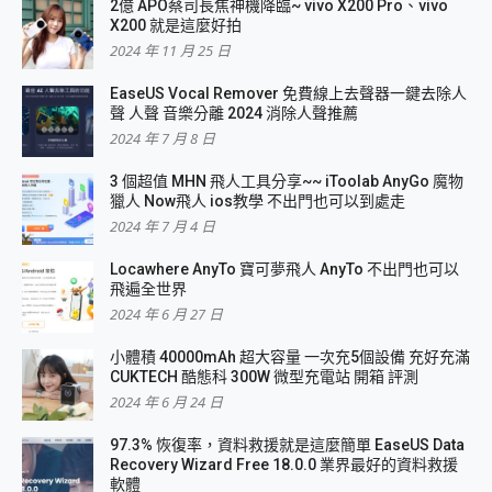
2億 APO蔡司長焦神機降臨~ vivo X200 Pro、vivo
X200 就是這麼好拍
2024 年 11 月 25 日
EaseUS Vocal Remover 免費線上去聲器一鍵去除人
聲 人聲 音樂分離 2024 消除人聲推薦
2024 年 7 月 8 日
3 個超值 MHN 飛人工具分享~~ iToolab AnyGo 魔物
獵人 Now飛人 ios教學 不出門也可以到處走
2024 年 7 月 4 日
Locawhere AnyTo 寶可夢飛人 AnyTo 不出門也可以
飛遍全世界
2024 年 6 月 27 日
小體積 40000mAh 超大容量 一次充5個設備 充好充滿
CUKTECH 酷態科 300W 微型充電站 開箱 評測
2024 年 6 月 24 日
97.3% 恢復率，資料救援就是這麼簡單 EaseUS Data
Recovery Wizard Free 18.0.0 業界最好的資料救援
軟體