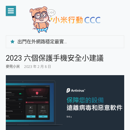
Skip
to
content
出門在外網路穩定最實在 「台灣大哥大」榮獲 4G/5G 在線率全球 NO.3 全台第一與全台六冠王實測心得，走到哪順到哪！
「AUSNAT R1 錄音卡」開箱評測~ 終結會議紀錄地獄，自動生成摘要報告，200+語言翻譯，旅遊最強搭檔。
CP 值天花板~ Bongcom BS5 足球君開箱~ 短焦投影機 3千元就能擁有！ 折扣碼在這～
2023 六個保護手機安全小建議
專為 PC上的 XBOX和掌機設計的 FireCuda X1070 SSD 固態硬碟開箱 評測
麥兜小米
2023 年 2 月 8 日
台灣製攝影機在這裡，100%全無線設計 SpotCam Solo Eco 太陽能防水雲端攝影機 SpotCam Solo 3 2.5K高畫質戶外攝影機 開箱 評測
電力超超超持久 MSI 微星 Prestige 14 AI+ D3MG-031TW 14吋 開箱評價，AI輕薄商務筆電 Copilot+ PC
超懂拍、耐用 AI 街拍機~ realme 16 Pro 開箱評價~ 2 億畫素 LumaColor 影像、持久續航與 IP69K 高防護
防窺黑科技 Galaxy S26 Ultra系列保護貼怎麼選？imos AR 低反光玻璃、藍寶石鏡頭貼與軍規防摔殼完整開箱評價
AI 支付 一錶搞定大小事 Xiaomi Watch 5 開箱 評測
超驚艷 讓人一眼就愛上 LENOVO 聯想 Yoga Book 9 14吋 AI輕薄筆電 開箱 評測
美到讓人超想擁有 moto pad 60 系列 與 Moto | Swarovski razr 60 冰藍限定版本 開箱 評測
好用的 EaseUS Partition Master 讓您輕鬆的移除與格式化有防寫保護的隨身碟或SD卡
一鍵修復模糊影片、舊照的 AI 好幫手! VideoProc Converter AI 新版全解析 × 年末優惠，一篇全看懂
小朋友才做選擇 投影機 RGB藍牙音響 氛圍情境燈 我通通都要！ Starfish 2 幻彩膠囊投影機｜結合「 智慧投影 & 煥彩流動 」的沈浸式生活新體驗