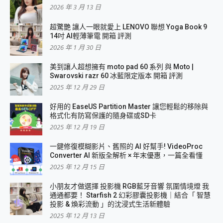
2026 年 3 月 13 日
超驚艷 讓人一眼就愛上 LENOVO 聯想 Yoga Book 9
14吋 AI輕薄筆電 開箱 評測
2026 年 1 月 30 日
美到讓人超想擁有 moto pad 60 系列 與 Moto |
Swarovski razr 60 冰藍限定版本 開箱 評測
2025 年 12 月 29 日
好用的 EaseUS Partition Master 讓您輕鬆的移除與
格式化有防寫保護的隨身碟或SD卡
2025 年 12 月 19 日
一鍵修復模糊影片、舊照的 AI 好幫手! VideoProc
Converter AI 新版全解析 × 年末優惠，一篇全看懂
2025 年 12 月 15 日
小朋友才做選擇 投影機 RGB藍牙音響 氛圍情境燈 我
通通都要！ Starfish 2 幻彩膠囊投影機｜結合「 智慧
投影 & 煥彩流動 」的沈浸式生活新體驗
2025 年 12 月 13 日