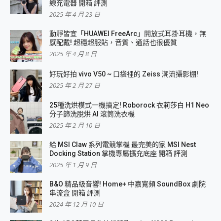
線充電器 開箱 評測
2025 年 4 月 23 日
動靜皆宜「HUAWEI FreeArc」開放式耳掛耳機，無
感配戴! 超穩超服貼，音質、通話也很優質
2025 年 4 月 8 日
好玩好拍 vivo V50 ~ 口袋裡的 Zeiss 潮流攝影棚!
2025 年 2 月 27 日
25種洗烘模式一機搞定! Roborock 衣莉莎白 H1 Neo
分子篩洗脫烘 AI 滾筒洗衣機
2025 年 2 月 10 日
給 MSI Claw 系列電競掌機 最完美的家 MSI Nest
Docking Station 掌機專屬擴充底座 開箱 評測
2025 年 1 月 9 日
B&O 精品級音響! Home+ 中嘉寬頻 SoundBox 劇院
串流盒 開箱 評測
2024 年 12 月 10 日