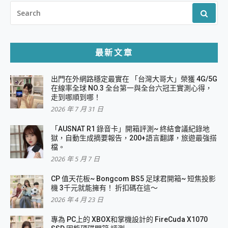
SEARCH
FOR:
最新文章
出門在外網路穩定最實在 「台灣大哥大」榮獲 4G/5G
在線率全球 NO.3 全台第一與全台六冠王實測心得，
走到哪順到哪！
2026 年 7 月 31 日
「AUSNAT R1 錄音卡」開箱評測~ 終結會議紀錄地
獄，自動生成摘要報告，200+語言翻譯，旅遊最強搭
檔。
2026 年 5 月 7 日
CP 值天花板~ Bongcom BS5 足球君開箱~ 短焦投影
機 3千元就能擁有！ 折扣碼在這～
2026 年 4 月 23 日
專為 PC上的 XBOX和掌機設計的 FireCuda X1070