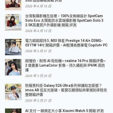
SSD 固態硬碟開箱 評測
2026 年 4 月 16 日
台灣製攝影機在這裡，100%全無線設計 SpotCam
Solo Eco 太陽能防水雲端攝影機 SpotCam Solo 3
2.5K高畫質戶外攝影機 開箱 評測
2026 年 4 月 13 日
電力超超超持久 MSI 微星 Prestige 14 AI+ D3MG-
031TW 14吋 開箱評價，AI輕薄商務筆電 Copilot+ PC
2026 年 3 月 31 日
超懂拍、耐用 AI 街拍機~ realme 16 Pro 開箱評價~
2 億畫素 LumaColor 影像、持久續航與 IP69K 高防
護
2026 年 3 月 26 日
防窺黑科技 Galaxy S26 Ultra系列保護貼怎麼選？
imos AR 低反光玻璃、藍寶石鏡頭貼與軍規防摔殼完
整開箱評價
2026 年 3 月 21 日
AI 支付 一錶搞定大小事 Xiaomi Watch 5 開箱 評測