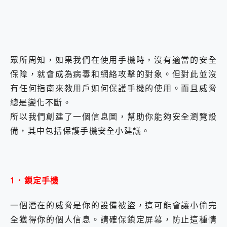
2億 APO蔡司長焦神機降臨~ vivo X200 Pro、vivo X200 就是這麼好拍
EaseUS Vocal Remover 免費線上去聲器一鍵去除人聲 人聲 音樂分離 2024 消除人聲推薦
3 個超值 MHN 飛人工具分享~~ iToolab AnyGo 魔物獵人 Now飛人 ios教學 不出門也可以到處走
Locawhere AnyTo 寶可夢飛人 AnyTo 不出門也可以飛遍全世界
小體積 40000mAh 超大容量 一次充5個設備 充好充滿 CUKTECH 酷態科 300W 微型充電站 開箱 評測
眾所周知，如果我們在使用手機時，沒有適當的安全
97.3% 恢復率，資料救援就是這麼簡單 EaseUS Data Recovery Wizard Free 18.0.0 業界最好的資料救援軟體
保障，就會成為病毒和網絡攻擊的對象。但對此並沒
磁碟系統大風吹 有了 磁碟管理程式 EaseUS Partition Master 就是這麼簡單
全新 SONY Xperia 1 VI 開箱! 相機實測! 長焦覆蓋更遠更清晰、2日長續航、頂尖影音娛樂效能~
有任何指南來教用戶如何保護手機的使用。而且威脅
Xiaomi 14 Ultra 開箱 評測~ 有深度的 Leica 影像旗艦手機! 加碼小旗艦 Xiaomi 14 開箱 評測
總是變化不斷。
vivo TWS 3e 真無線藍牙耳機智慧降噪升級、音質明亮溫潤，並支援雙設備連接~
所以我們創建了一個信息圖，幫助你能夠安全瀏覽設
MSI Claw 掌機專屬配件包 來囉 完美保護 MSI Claw A1M-026TW 電競掌機
備，其中包括保護手機安全小建議。
人像旗艦 vivo V30 系列 開箱 評測! 首搭蔡司光學鏡頭、攝影棚級柔光環、拍攝功能最好玩的美拍神機 vivo V30 Pro
多個願望一次滿足 超強散熱 微星 MSI Claw A1M-026TW 電競掌機 開箱 評測
一吸完美對位 擁有超強吸力與超好用的隱磁支架 O-ONE MAG 最會吸的行動電源 開箱 評測
OPPO 哈蘇 300mm 專業增距鏡實測：Find X9 Ultra 光學長焦隨手拍，紀錄生活就是這麼簡單
Motorola edge 70 pro 及 moto g37 power上市，登錄在送飛利浦氣炸鍋
1．鎖定手機
近八千元的 Soundcore Liberty 5 Pro Max，有螢幕的耳機會是智商稅嗎?
ASUS Pad 全面應援 Me Time，加碼愛奇藝黃金雙周卡體驗，專案價最低 NT$0 起
一個潛在的威脅是你的設備被盜，這可能會讓小偷完
全獲得你的個人信息。請確保鎖定屏幕，防止這種情