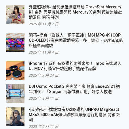
外型超吸晴~ 給您絕佳操控體驗 GravaStar Mercury
K1 系列 異星機械鍵盤與 Mercury X 系列 輕量無線電
競滑鼠 開箱 評測
2025 年 11 月 7 日
開箱~變身「蜘蛛人」椅子軍師！MSI MPG 491CQP
QD-OLED 超寬曲面電競螢幕，多工辦公、爽度滿滿的
終極桌面體驗
2025 年 11 月 4 日
iPhone 17 系列 有認證的防護來囉！ imos 首家導入
UL MCV 行銷宣告驗證的手機配件品牌
2025 年 9 月 24 日
DJI Osmo Pocket 3 爽爽帶回家 歡慶 EaseUS 21 週
年到來，「Slogan 海報徵稿活動」好康大放送
2025 年 8 月 11 日
小巧好吸不擋鏡頭 有Qi2認證的 ONPRO MagReact
MXs2 5000mAh薄型磁吸無線急速行動電源 開箱 評
測
2025 年 6 月 11 日