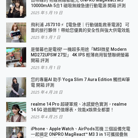
自帶線的 有線無線都能充 ONPRO MagReact M5
10000mAh 5合1 磁吸無線急速行動電源 開箱 評測
2025 年 5 月 19 日
飛利浦 JS7310 ⚡【電急便｜行動儲能救車電源】 可
靠的旅行夥伴！帶給您優異的安全性與強大供電效能
2025 年 5 月 7 日
是螢幕也是電視! 一機超多用途「MSI微星 Modern
MD272UPSW 27型」 4K IPS 輕薄商用智慧聯網螢幕
開箱 評測
2025 年 5 月 1 日
您的專屬AI 助手 Yoga Slim 7 Aura Edition 觸控AI筆
電 開箱 評測
2025 年 4 月 28 日
realme 14 Pro 超硬軍規、冰感變色實測，realme
14 5G 遊戲戰鬥值爆表，效能x娛樂全都要！
2025 年 4 月 25 日
iPhone、Apple Watch、AirPods耳機 三個設備充電
一起搞定 ONPRO MagReact™ M3 3 in 1可攜摺疊無