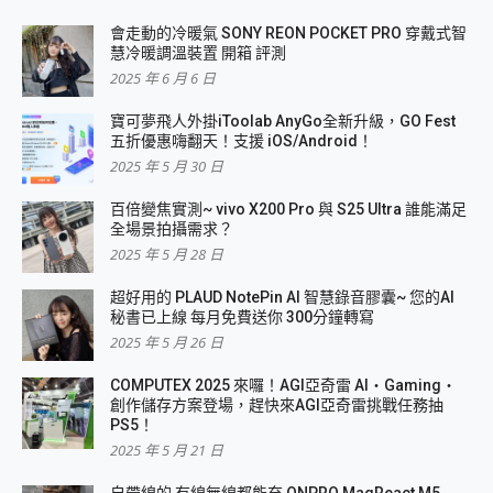
會走動的冷暖氣 SONY REON POCKET PRO 穿戴式智
慧冷暖調溫裝置 開箱 評測
2025 年 6 月 6 日
寶可夢飛人外掛iToolab AnyGo全新升級，GO Fest
五折優惠嗨翻天！支援 iOS/Android！
2025 年 5 月 30 日
百倍變焦實測~ vivo X200 Pro 與 S25 Ultra 誰能滿足
全場景拍攝需求？
2025 年 5 月 28 日
超好用的 PLAUD NotePin AI 智慧錄音膠囊~ 您的AI
秘書已上線 每月免費送你 300分鐘轉寫
2025 年 5 月 26 日
COMPUTEX 2025 來囉！AGI亞奇雷 AI・Gaming・
創作儲存方案登場，趕快來AGI亞奇雷挑戰任務抽
PS5！
2025 年 5 月 21 日