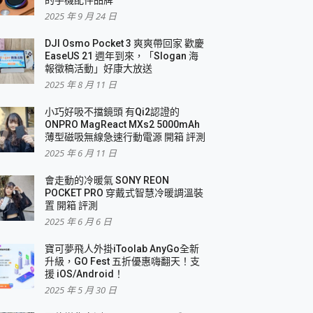
2025 年 9 月 24 日
DJI Osmo Pocket 3 爽爽帶回家 歡慶
EaseUS 21 週年到來，「Slogan 海
報徵稿活動」好康大放送
2025 年 8 月 11 日
小巧好吸不擋鏡頭 有Qi2認證的
ONPRO MagReact MXs2 5000mAh
薄型磁吸無線急速行動電源 開箱 評測
2025 年 6 月 11 日
會走動的冷暖氣 SONY REON
POCKET PRO 穿戴式智慧冷暖調溫裝
置 開箱 評測
2025 年 6 月 6 日
寶可夢飛人外掛iToolab AnyGo全新
升級，GO Fest 五折優惠嗨翻天！支
援 iOS/Android！
2025 年 5 月 30 日