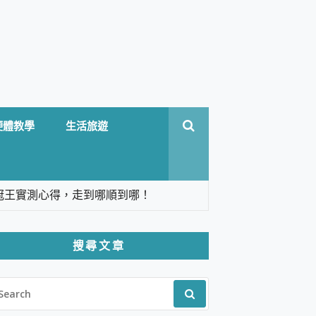
硬體教學
生活旅遊
台六冠王實測心得，走到哪順到哪！
翻譯，旅遊最強搭檔。
搜尋文章
 Solo 3 2.5K高畫質戶外攝影機 開箱 評
EARCH
pilot+ PC
R:
 IP69K 高防護