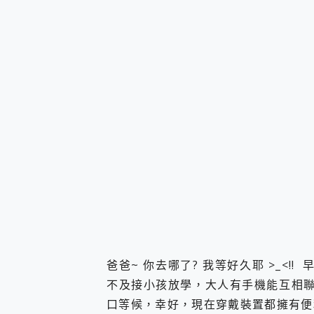
您的專屬AI 助手 Yoga Slim
realme 14 Pro 超硬
iPhone、Apple Watc
動靜皆宜「HUAWEI Fr
好玩好拍 vivo V50 ~ 口
25種洗烘模式一機搞定! Rob
給 MSI Claw 系列電競掌機
B&O 精品級音響! Home+
2億 APO蔡司長焦神機降臨~ v
EaseUS Vocal Rem
3 個超值 MHN 飛人工具分享
Locawhere AnyTo 
小體積 40000mAh 超大
97.3% 恢復率，資料救援就是這麼
磁碟系統大風吹 有了 磁碟管理程式
全新 SONY Xperia 
Xiaomi 14 Ultra 開箱
爸爸~ 你去哪了? 我等好久耶 >_<!
vivo TWS 3e 真
不及接小孩放學，大人有手機能互相聯
MSI Claw 掌機專屬配件包 
口等候，幸好，現在穿戴裝置都擁有便
人像旗艦 vivo V30 系