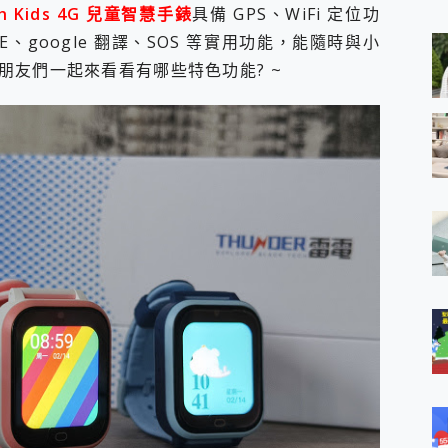
 MSI Claw A1M-026TW 電競掌機 開箱 評測
ch Kids 4G 兒童智慧手錶
具備 GPS、WiFi 定位功
與超好用的隱磁支架 O-ONE MAG 最會吸的行動電源 開箱 評測
、google 翻譯、SOS 等實用功能，能隨時與小
ro 及 moto g37 power上市，登錄在送飛利浦氣炸鍋
朋友們一起來看看有哪些特色功能? ~
iberty 5 Pro Max，有螢幕的耳機會是智商稅嗎?
e Time，加碼愛奇藝黃金雙周卡體驗，專案價最低 NT$0 起
x MOLLY Limited Edition 限量版開賣，攜手味全龍進駐大巨蛋萬人