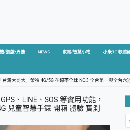
機/遊戲/周邊
NEWS
家電/智慧小物
小米3C 軟體
台灣大哥大」榮獲 4G/5G 在線率全球 NO.3 全台第一與全
卡」開箱評測~ 終結會議紀錄地獄，自動生成摘要報告，200+語言
m BS5 足球君開箱~ 短焦投影機 3千元就能擁有！ 折扣碼在這～
PS、LINE、SOS 等實用功能，
的 FireCuda X1070 SSD 固態硬碟開箱 評測
線設計 SpotCam Solo Eco 太陽能防水雲端攝影機 SpotCam
ids 4G 兒童智慧手錶 開箱 體驗 實測
S
stige 14 AI+ D3MG-031TW 14吋 開箱評價，AI輕薄商務筆電 Co
FO
alme 16 Pro 開箱評價~ 2 億畫素 LumaColor 影像、持久續航與