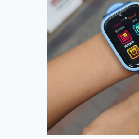
防窺黑科技 Galaxy S2
AI 支付 一錶搞定大小事 Xiao
超驚艷 讓人一眼就愛上 LENOV
美到讓人超想擁有 moto pad 
好用的 EaseUS Parti
一鍵修復模糊影片、舊照的 AI 
小朋友才做選擇 投影機 RG
式生活新體驗
外型超吸晴~ 給您絕佳操控體驗 
開箱~變身「蜘蛛人」椅子軍師
iPhone 17 系列 有認
DJI Osmo Pocket 3
小巧好吸不擋鏡頭 有Qi2認證
會走動的冷暖氣 SONY RE
寶可夢飛人外掛iToolab An
百倍變焦實測~ vivo X200
超好用的 PLAUD NoteP
COMPUTEX 2025 來
自帶線的 有線無線都能充 ONP
飛利浦 JS7310 ⚡【
是螢幕也是電視! 一機超多用途