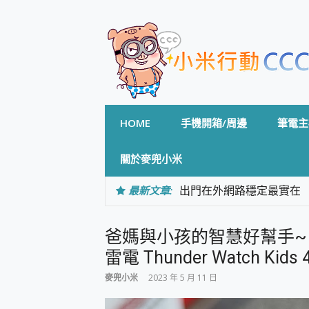
Skip
to
content
HOME
手機開箱/周邊
筆電主
關於麥兜小米
最新文章:
出門在外網路穩定最實在 「
「AUSNAT R1 錄音
CP 值天花板~ Bongco
爸媽與小孩的智慧好幫手~ G
專為 PC上的 XBOX和掌機設計
台灣製攝影機在這裡，100%全無
雷電 Thunder Watch K
測
麥兜小米
2023 年 5 月 11 日
電力超超超持久 MSI 微星 Pre
超懂拍、耐用 AI 街拍機~ re