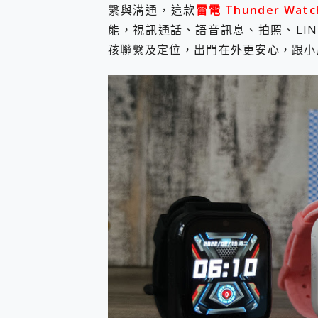
多個願望一次滿足 超強散熱 微星
繫與溝通，這款
雷電 Thunder Wat
一吸完美對位 擁有超強吸力
能，視訊通話、語音訊息、拍照、LINE
Motorola edge 70 p
孩聯繫及定位，出門在外更安心，跟小
近八千元的 Soundcore L
ASUS Pad 全面應援 M
榮耀 HONOR 600 Pro 