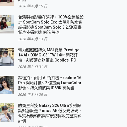
2026 年 4 月 16 日
要！
台灣製攝影機在這裡，100%全無線設
3 in 1可攜摺疊無線充電器 開箱 評測
計 SpotCam Solo Eco 太陽能防水雲
優質
端攝影機 SpotCam Solo 3 2.5K高畫
質戶外攝影機 開箱 評測
2026 年 4 月 13 日
 評測
電力超超超持久 MSI 微星 Prestige
14 AI+ D3MG-031TW 14吋 開箱評
價，AI輕薄商務筆電 Copilot+ PC
2026 年 3 月 31 日
到處走
超懂拍、耐用 AI 街拍機~ realme 16
 開箱 評測
Pro 開箱評價~ 2 億畫素 LumaColor
業界最好的資料救援軟體
影像、持久續航與 IP69K 高防護
2026 年 3 月 26 日
效能~
防窺黑科技 Galaxy S26 Ultra系列保
護貼怎麼選？imos AR 低反光玻璃、
藍寶石鏡頭貼與軍規防摔殼完整開箱
評價
機 vivo V30 Pro