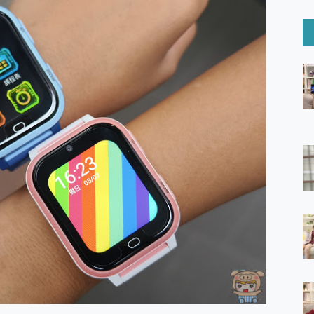
6 Ultra系列保護貼怎麼選？imos AR 低反光玻璃、藍寶石鏡頭
mi Watch 5 開箱 評測
O 聯想 Yoga Book 9 14吋 AI輕薄筆電 開箱 評測
60 系列 與 Moto | Swarovski razr 60 冰藍限定版本 開箱 評測
tion Master 讓您輕鬆的移除與格式化有防寫保護的隨身碟或SD卡
好幫手! VideoProc Converter AI 新版全解析 × 年末優惠
B藍牙音響 氛圍情境燈 我通通都要！ Starfish 2 幻彩膠囊投影
GravaStar Mercury K1 系列 異星機械鍵盤與 Mercury 
！MSI MPG 491CQP QD-OLED 超寬曲面電競螢幕，
證的防護來囉！ imos 首家導入 UL MCV 行銷宣告驗證的手機配件品牌
 爽爽帶回家 歡慶 EaseUS 21 週年到來，「Slogan 海報徵稿活動」
的 ONPRO MagReact MXs2 5000mAh薄型磁吸無線急速行
ON POCKET PRO 穿戴式智慧冷暖調溫裝置 開箱 評測
yGo全新升級，GO Fest 五折優惠嗨翻天！支援 iOS/Android！
 Pro 與 S25 Ultra 誰能滿足全場景拍攝需求？
in AI 智慧錄音膠囊~ 您的AI 秘書已上線 每月免費送你 300分鐘轉
囉！AGI亞奇雷 AI・Gaming・創作儲存方案登場，趕快來AGI亞奇雷
RO MagReact M5 10000mAh 5合1 磁吸無線急速行動電源
電急便｜行動儲能救車電源】 可靠的旅行夥伴！帶給您優異的安全性
「MSI微星 Modern MD272UPSW 27型」 4K IPS 輕薄