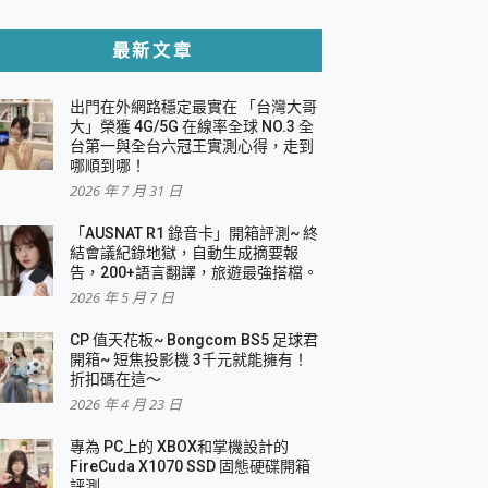
貼與軍規防摔殼完整開箱評價
最新文章
出門在外網路穩定最實在 「台灣大哥
，一篇全看懂
大」榮獲 4G/5G 在線率全球 NO.3 全
台第一與全台六冠王實測心得，走到
機｜結合「 智慧投影 & 煥彩流動 」的沈浸
哪順到哪！
2026 年 7 月 31 日
X 系列 輕量無線電競滑鼠 開箱 評測
多工辦公、爽度滿滿的終極桌面體驗
「AUSNAT R1 錄音卡」開箱評測~ 終
結會議紀錄地獄，自動生成摘要報
好康大放送
告，200+語言翻譯，旅遊最強搭檔。
動電源 開箱 評測
2026 年 5 月 7 日
CP 值天花板~ Bongcom BS5 足球君
開箱~ 短焦投影機 3千元就能擁有！
折扣碼在這～
寫
2026 年 4 月 23 日
挑戰任務抽 PS5！
 開箱 評測
專為 PC上的 XBOX和掌機設計的
與強大供電效能
FireCuda X1070 SSD 固態硬碟開箱
商用智慧聯網螢幕 開箱 評測
評測