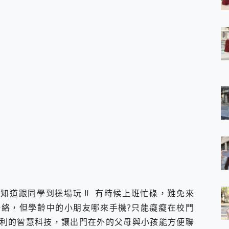
 7 Aura Edition 觸控AI筆電 開箱 評測
軍規、冰感變色實測，realme 14 5G 遊戲戰鬥值爆表，效能x娛樂全都
h、AirPods耳機 三個設備充電一起搞定 ONPRO MagReact™ M3 
eeArc」開放式耳掛耳機，無感配戴! 超穩超服貼，音質、通話也很
袋裡的 Zeiss 潮流攝影棚!
orock 衣莉莎白 H1 Neo分子篩洗脫烘 AI 滾筒洗衣機
 最完美的家 MSI Nest Docking Station 掌機專屬擴充底座 開箱
 中嘉寬頻 SoundBox 劇院串流盒 開箱 評測
ivo X200 Pro、vivo X200 就是這麼好拍
over 免費線上去聲器一鍵去除人聲 人聲 音樂分離 2024 消除人聲推薦
~~ iToolab AnyGo 魔物獵人 Now飛人 ios教學 不出門也可以
寶可夢飛人 AnyTo 不出門也可以飛遍全世界
容量 一次充5個設備 充好充滿 CUKTECH 酷態科 300W 微型充電站
簡單 EaseUS Data Recovery Wizard Free 18.0.0 
 EaseUS Partition Master 就是這麼簡單
1 VI 開箱! 相機實測! 長焦覆蓋更遠更清晰、2日長續航、頂尖影音娛樂
 評測~ 有深度的 Leica 影像旗艦手機! 加碼小旗艦 Xiaomi 14 開箱 評測
! 早知道跟同學到操場玩 !! 有時候上班忙碌，難免來
無線藍牙耳機智慧降噪升級、音質明亮溫潤，並支援雙設備連接~
絡，但學齡中的小朋友哪來手機?只能癡癡在校門
來囉 完美保護 MSI Claw A1M-026TW 電競掌機
利的智慧科技，讓出門在外的父母與小孩能方便聯
列 開箱 評測! 首搭蔡司光學鏡頭、攝影棚級柔光環、拍攝功能最好玩的美拍神