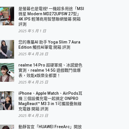
是螢幕也是電視! 一機超多用途「MSI
微星 Modern MD272UPSW 27型」
4K IPS 輕薄商用智慧聯網螢幕 開箱
評測
2025 年 5 月 1 日
您的專屬AI 助手 Yoga Slim 7 Aura
Edition 觸控AI筆電 開箱 評測
2025 年 4 月 28 日
realme 14 Pro 超硬軍規、冰感變色
實測，realme 14 5G 遊戲戰鬥值爆
表，效能x娛樂全都要！
2025 年 4 月 25 日
iPhone、Apple Watch、AirPods耳
機 三個設備充電一起搞定 ONPRO
MagReact™ M3 3 in 1可攜摺疊無線
充電器 開箱 評測
2025 年 4 月 23 日
動靜皆宜「HUAWEI FreeArc」開放