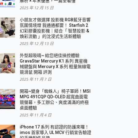
解析 × 年末優惠，一篇全看懂
2025 年 12 月 15 日
小朋友才做選擇 投影機 RGB藍牙音響
氛圍情境燈 我通通都要！ Starfish 2
幻彩膠囊投影機｜結合「 智慧投影 &
煥彩流動 」的沈浸式生活新體驗
2025 年 12 月 13 日
外型超吸晴~ 給您絕佳操控體驗
GravaStar Mercury K1 系列 異星機
械鍵盤與 Mercury X 系列 輕量無線電
競滑鼠 開箱 評測
2025 年 11 月 7 日
開箱~變身「蜘蛛人」椅子軍師！MSI
MPG 491CQP QD-OLED 超寬曲面電
競螢幕，多工辦公、爽度滿滿的終極
桌面體驗
2025 年 11 月 4 日
iPhone 17 系列 有認證的防護來囉！
imos 首家導入 UL MCV 行銷宣告驗證
的手機配件品牌