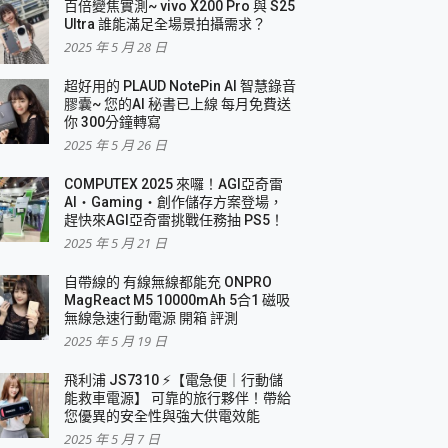
百倍變焦實測~ vivo X200 Pro 與 S25
Ultra 誰能滿足全場景拍攝需求？
2025 年 5 月 28 日
超好用的 PLAUD NotePin AI 智慧錄音
膠囊~ 您的AI 秘書已上線 每月免費送
你 300分鐘轉寫
2025 年 5 月 26 日
COMPUTEX 2025 來囉！AGI亞奇雷
AI・Gaming・創作儲存方案登場，
趕快來AGI亞奇雷挑戰任務抽 PS5！
2025 年 5 月 21 日
自帶線的 有線無線都能充 ONPRO
MagReact M5 10000mAh 5合1 磁吸
無線急速行動電源 開箱 評測
2025 年 5 月 19 日
飛利浦 JS7310 ⚡【電急便｜行動儲
能救車電源】 可靠的旅行夥伴！帶給
您優異的安全性與強大供電效能
2025 年 5 月 7 日