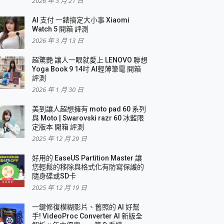
2026 年 3 月 21 日
AI 支付 一錶搞定大小事 Xiaomi
Watch 5 開箱 評測
2026 年 3 月 13 日
盛典
超驚艷 讓人一眼就愛上 LENOVO 聯想
Yoga Book 9 14吋 AI輕薄筆電 開箱
評測
2026 年 1 月 30 日
美到讓人超想擁有 moto pad 60 系列
與 Moto | Swarovski razr 60 冰藍限
定版本 開箱 評測
2025 年 12 月 29 日
好用的 EaseUS Partition Master 讓
您輕鬆的移除與格式化有防寫保護的
隨身碟或SD卡
2025 年 12 月 19 日
一鍵修復模糊影片、舊照的 AI 好幫
手! VideoProc Converter AI 新版全