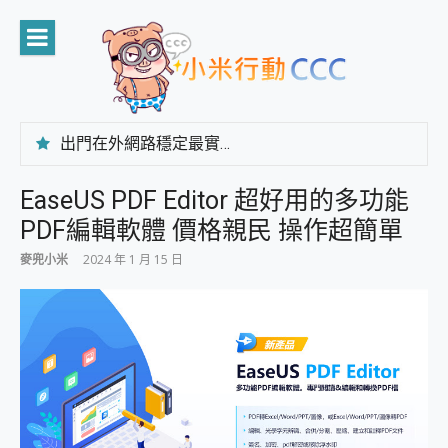
Skip
to
content
出門在外網路穩定最實在 「台灣大哥大」榮獲 4G/5G 在線率全球 NO.3 全台第一與全台六冠王實測心得，走到哪順到哪！
「AUSNAT R1 錄音卡」開箱評測~ 終結會議紀錄地獄，自動生成摘要報告，200+語言翻譯，旅遊最強搭檔。
CP 值天花板~ Bongcom BS5 足球君開箱~ 短焦投影機 3千元就能擁有！ 折扣碼在這～
EaseUS PDF Editor 超好用的多功能
專為 PC上的 XBOX和掌機設計的 FireCuda X1070 SSD 固態硬碟開箱 評測
PDF編輯軟體 價格親民 操作超簡單
台灣製攝影機在這裡，100%全無線設計 SpotCam Solo Eco 太陽能防水雲端攝影機 SpotCam Solo 3 2.5K高畫質戶外攝影機 開箱 評測
電力超超超持久 MSI 微星 Prestige 14 AI+ D3MG-031TW 14吋 開箱評價，AI輕薄商務筆電 Copilot+ PC
麥兜小米
2024 年 1 月 15 日
超懂拍、耐用 AI 街拍機~ realme 16 Pro 開箱評價~ 2 億畫素 LumaColor 影像、持久續航與 IP69K 高防護
防窺黑科技 Galaxy S26 Ultra系列保護貼怎麼選？imos AR 低反光玻璃、藍寶石鏡頭貼與軍規防摔殼完整開箱評價
AI 支付 一錶搞定大小事 Xiaomi Watch 5 開箱 評測
超驚艷 讓人一眼就愛上 LENOVO 聯想 Yoga Book 9 14吋 AI輕薄筆電 開箱 評測
美到讓人超想擁有 moto pad 60 系列 與 Moto | Swarovski razr 60 冰藍限定版本 開箱 評測
好用的 EaseUS Partition Master 讓您輕鬆的移除與格式化有防寫保護的隨身碟或SD卡
一鍵修復模糊影片、舊照的 AI 好幫手! VideoProc Converter AI 新版全解析 × 年末優惠，一篇全看懂
小朋友才做選擇 投影機 RGB藍牙音響 氛圍情境燈 我通通都要！ Starfish 2 幻彩膠囊投影機｜結合「 智慧投影 & 煥彩流動 」的沈浸式生活新體驗