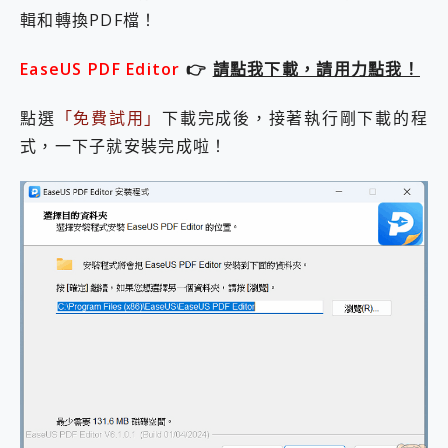
2億 APO蔡司長焦神機降臨~ vivo X200 Pro、vivo X200 就是這麼好拍
輯和轉換PDF檔！
EaseUS Vocal Remover 免費線上去聲器一鍵去除人聲 人聲 音樂分離 2024 消除人聲推薦
3 個超值 MHN 飛人工具分享~~ iToolab AnyGo 魔物獵人 Now飛人 ios教學 不出門也可以到處走
EaseUS PDF Editor
👉
請點我下載，請用力點我！
Locawhere AnyTo 寶可夢飛人 AnyTo 不出門也可以飛遍全世界
小體積 40000mAh 超大容量 一次充5個設備 充好充滿 CUKTECH 酷態科 300W 微型充電站 開箱 評測
點選
「免費試用」
下載完成後，接著執行剛下載的程
97.3% 恢復率，資料救援就是這麼簡單 EaseUS Data Recovery Wizard Free 18.0.0 業界最好的資料救援軟體
式，一下子就安裝完成啦！
磁碟系統大風吹 有了 磁碟管理程式 EaseUS Partition Master 就是這麼簡單
全新 SONY Xperia 1 VI 開箱! 相機實測! 長焦覆蓋更遠更清晰、2日長續航、頂尖影音娛樂效能~
Xiaomi 14 Ultra 開箱 評測~ 有深度的 Leica 影像旗艦手機! 加碼小旗艦 Xiaomi 14 開箱 評測
vivo TWS 3e 真無線藍牙耳機智慧降噪升級、音質明亮溫潤，並支援雙設備連接~
MSI Claw 掌機專屬配件包 來囉 完美保護 MSI Claw A1M-026TW 電競掌機
人像旗艦 vivo V30 系列 開箱 評測! 首搭蔡司光學鏡頭、攝影棚級柔光環、拍攝功能最好玩的美拍神機 vivo V30 Pro
多個願望一次滿足 超強散熱 微星 MSI Claw A1M-026TW 電競掌機 開箱 評測
一吸完美對位 擁有超強吸力與超好用的隱磁支架 O-ONE MAG 最會吸的行動電源 開箱 評測
Motorola edge 70 pro 及 moto g37 power上市，登錄在送飛利浦氣炸鍋
近八千元的 Soundcore Liberty 5 Pro Max，有螢幕的耳機會是智商稅嗎?
ASUS Pad 全面應援 Me Time，加碼愛奇藝黃金雙周卡體驗，專案價最低 NT$0 起
榮耀 HONOR 600 Pro x MOLLY Limited Edition 限量版開賣，攜手味全龍進駐大巨蛋萬人盛典