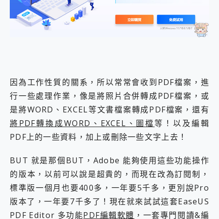
外型超吸晴~ 給您絕佳操控體驗 GravaStar Mercury K1 系列 異星機械鍵盤與 Mercury X 系列 輕量無線電競滑鼠 開箱 評測
開箱~變身「蜘蛛人」椅子軍師！MSI MPG 491CQP QD-OLED 超寬曲面電競螢幕，多工辦公、爽度滿滿的終極桌面體驗
iPhone 17 系列 有認證的防護來囉！ imos 首家導入 UL MCV 行銷宣告驗證的手機配件品牌
DJI Osmo Pocket 3 爽爽帶回家 歡慶 EaseUS 21 週年到來，「Slogan 海報徵稿活動」好康大放送
小巧好吸不擋鏡頭 有Qi2認證的 ONPRO MagReact MXs2 5000mAh薄型磁吸無線急速行動電源 開箱 評測
會走動的冷暖氣 SONY REON POCKET PRO 穿戴式智慧冷暖調溫裝置 開箱 評測
寶可夢飛人外掛iToolab AnyGo全新升級，GO Fest 五折優惠嗨翻天！支援 iOS/Android！
百倍變焦實測~ vivo X200 Pro 與 S25 Ultra 誰能滿足全場景拍攝需求？
因為工作性質的關系，所以常常會收到PDF檔案，進
超好用的 PLAUD NotePin AI 智慧錄音膠囊~ 您的AI 秘書已上線 每月免費送你 300分鐘轉寫
行一些處理作業，像是將照片合併轉成PDF檔案，或
COMPUTEX 2025 來囉！AGI亞奇雷 AI・Gaming・創作儲存方案登場，趕快來AGI亞奇雷挑戰任務抽 PS5！
是將WORD、EXCEL等文書檔案轉成PDF檔案，還有
自帶線的 有線無線都能充 ONPRO MagReact M5 10000mAh 5合1 磁吸無線急速行動電源 開箱 評測
飛利浦 JS7310 ⚡【電急便｜行動儲能救車電源】 可靠的旅行夥伴！帶給您優異的安全性與強大供電效能
將PDF轉換成WORD、EXCEL、圖檔
等！以及編輯
是螢幕也是電視! 一機超多用途「MSI微星 Modern MD272UPSW 27型」 4K IPS 輕薄商用智慧聯網螢幕 開箱 評測
PDF上的一些資料，加上或刪除一些文字上去！
您的專屬AI 助手 Yoga Slim 7 Aura Edition 觸控AI筆電 開箱 評測
realme 14 Pro 超硬軍規、冰感變色實測，realme 14 5G 遊戲戰鬥值爆表，效能x娛樂全都要！
BUT 就是那個BUT，Adobe 能夠使用這些功能操作
iPhone、Apple Watch、AirPods耳機 三個設備充電一起搞定 ONPRO MagReact™ M3 3 in 1可攜摺疊無線充電器 開箱 評測
的版本，以前可以說是超貴的，而現在改為訂閱制，
動靜皆宜「HUAWEI FreeArc」開放式耳掛耳機，無感配戴! 超穩超服貼，音質、通話也很優質
好玩好拍 vivo V50 ~ 口袋裡的 Zeiss 潮流攝影棚!
標準版一個月也要400多，一年要5千多，更別說Pro
25種洗烘模式一機搞定! Roborock 衣莉莎白 H1 Neo分子篩洗脫烘 AI 滾筒洗衣機
版本了，一年要7千多了！現在就來試試這套EaseUS
給 MSI Claw 系列電競掌機 最完美的家 MSI Nest Docking Station 掌機專屬擴充底座 開箱 評測
PDF Editor 多功能
PDF編輯軟體
，一套專門閱讀&編
B&O 精品級音響! Home+ 中嘉寬頻 SoundBox 劇院串流盒 開箱 評測