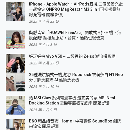
iPhone、Apple Watch、AirPods耳機 三個設備充電
一起搞定 ONPRO MagReact™ M3 3 in 1可攜摺疊無
線充電器 開箱 評測
2025 年 4 月 23 日
動靜皆宜「HUAWEI FreeArc」開放式耳掛耳機，無
感配戴! 超穩超服貼，音質、通話也很優質
2025 年 4 月 8 日
好玩好拍 vivo V50 ~ 口袋裡的 Zeiss 潮流攝影棚!
2025 年 2 月 27 日
25種洗烘模式一機搞定! Roborock 衣莉莎白 H1 Neo
分子篩洗脫烘 AI 滾筒洗衣機
2025 年 2 月 10 日
給 MSI Claw 系列電競掌機 最完美的家 MSI Nest
Docking Station 掌機專屬擴充底座 開箱 評測
2025 年 1 月 9 日
B&O 精品級音響! Home+ 中嘉寬頻 SoundBox 劇院
串流盒 開箱 評測