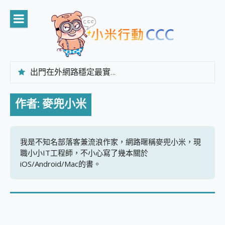
Skip
to
content
出門在外網路穩定最實在 「台灣大哥大」榮獲 4G/5G 在線率全球 NO.3 全台第一與全台六冠王實測心得，走到哪順到哪！
「AUSNAT R1 錄音卡」開箱評測~ 終結會議紀錄地獄，自動生成摘要報告，200+語言翻譯，旅遊最強搭檔。
CP 值天花板~ Bongcom BS5 足球君開箱~ 短焦投影機 3千元就能擁有！ 折扣碼在這～
作者:
麥兜小米
專為 PC上的 XBOX和掌機設計的 FireCuda X1070 SSD 固態硬碟開箱 評測
台灣製攝影機在這裡，100%全無線設計 SpotCam Solo Eco 太陽能防水雲端攝影機 SpotCam Solo 3 2.5K高畫質戶外攝影機 開箱 評測
電力超超超持久 MSI 微星 Prestige 14 AI+ D3MG-031TW 14吋 開箱評價，AI輕薄商務筆電 Copilot+ PC
超懂拍、耐用 AI 街拍機~ realme 16 Pro 開箱評價~ 2 億畫素 LumaColor 影像、持久續航與 IP69K 高防護
我是不知名部落客兼流浪作家，網路暱稱麥兜小米，現
防窺黑科技 Galaxy S26 Ultra系列保護貼怎麼選？imos AR 低反光玻璃、藍寶石鏡頭貼與軍規防摔殼完整開箱評價
職小小IT工程師，不小心寫了幾本關於
AI 支付 一錶搞定大小事 Xiaomi Watch 5 開箱 評測
iOS/Android/Mac的書。
超驚艷 讓人一眼就愛上 LENOVO 聯想 Yoga Book 9 14吋 AI輕薄筆電 開箱 評測
美到讓人超想擁有 moto pad 60 系列 與 Moto | Swarovski razr 60 冰藍限定版本 開箱 評測
好用的 EaseUS Partition Master 讓您輕鬆的移除與格式化有防寫保護的隨身碟或SD卡
一鍵修復模糊影片、舊照的 AI 好幫手! VideoProc Converter AI 新版全解析 × 年末優惠，一篇全看懂
小朋友才做選擇 投影機 RGB藍牙音響 氛圍情境燈 我通通都要！ Starfish 2 幻彩膠囊投影機｜結合「 智慧投影 & 煥彩流動 」的沈浸式生活新體驗