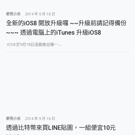
2億 APO蔡司長焦神機降臨~ vivo X200 Pro、vivo X200 就是這麼好拍
EaseUS Vocal Remover 免費線上去聲器一鍵去除人聲 人聲 音樂分離 2024 消除人聲推薦
麥兜小米
2014 年 9 月 18 日
3 個超值 MHN 飛人工具分享~~ iToolab AnyGo 魔物獵人 Now飛人 ios教學 不出門也可以到處走
全新的iOS8 開放升級囉 ~~升級前請記得備份
Locawhere AnyTo 寶可夢飛人 AnyTo 不出門也可以飛遍全世界
~~~ 透過電腦上的iTunes 升級iOS8
小體積 40000mAh 超大容量 一次充5個設備 充好充滿 CUKTECH 酷態科 300W 微型充電站 開箱 評測
97.3% 恢復率，資料救援就是這麼簡單 EaseUS Data Recovery Wizard Free 18.0.0 業界最好的資料救援軟體
iOS8 於9月18日凌晨推出囉~~...
磁碟系統大風吹 有了 磁碟管理程式 EaseUS Partition Master 就是這麼簡單
全新 SONY Xperia 1 VI 開箱! 相機實測! 長焦覆蓋更遠更清晰、2日長續航、頂尖影音娛樂效能~
Xiaomi 14 Ultra 開箱 評測~ 有深度的 Leica 影像旗艦手機! 加碼小旗艦 Xiaomi 14 開箱 評測
vivo TWS 3e 真無線藍牙耳機智慧降噪升級、音質明亮溫潤，並支援雙設備連接~
MSI Claw 掌機專屬配件包 來囉 完美保護 MSI Claw A1M-026TW 電競掌機
人像旗艦 vivo V30 系列 開箱 評測! 首搭蔡司光學鏡頭、攝影棚級柔光環、拍攝功能最好玩的美拍神機 vivo V30 Pro
多個願望一次滿足 超強散熱 微星 MSI Claw A1M-026TW 電競掌機 開箱 評測
一吸完美對位 擁有超強吸力與超好用的隱磁支架 O-ONE MAG 最會吸的行動電源 開箱 評測
OPPO 哈蘇 300mm 專業增距鏡實測：Find X9 Ultra 光學長焦隨手拍，紀錄生活就是這麼簡單
Motorola edge 70 pro 及 moto g37 power上市，登錄在送飛利浦氣炸鍋
近八千元的 Soundcore Liberty 5 Pro Max，有螢幕的耳機會是智商稅嗎?
ASUS Pad 全面應援 Me Time，加碼愛奇藝黃金雙周卡體驗，專案價最低 NT$0 起
麥兜小米
2014 年 9 月 16 日
透過比特幣來買LINE貼圖，一組便宜10元