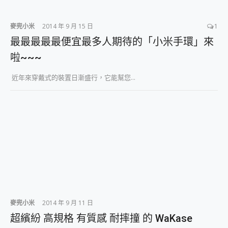
麥兜小米
2014 年 9 月 15 日
1
最最最最最便宜最多人期待的「小米手環」來
啦~~~
近年來穿戴式的裝置日漸盛行，它能幫您...
麥兜小米
2014 年 9 月 11 日
超繽紛 高規格 有質感 耐摔撞 的 WaKase