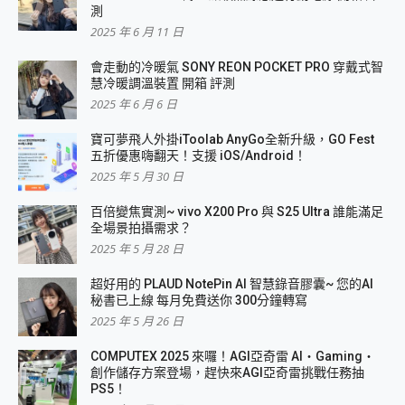
測
2025 年 6 月 11 日
會走動的冷暖氣 SONY REON POCKET PRO 穿戴式智
慧冷暖調溫裝置 開箱 評測
2025 年 6 月 6 日
寶可夢飛人外掛iToolab AnyGo全新升級，GO Fest
五折優惠嗨翻天！支援 iOS/Android！
2025 年 5 月 30 日
百倍變焦實測~ vivo X200 Pro 與 S25 Ultra 誰能滿足
全場景拍攝需求？
2025 年 5 月 28 日
超好用的 PLAUD NotePin AI 智慧錄音膠囊~ 您的AI
秘書已上線 每月免費送你 300分鐘轉寫
2025 年 5 月 26 日
COMPUTEX 2025 來囉！AGI亞奇雷 AI・Gaming・
創作儲存方案登場，趕快來AGI亞奇雷挑戰任務抽
PS5！