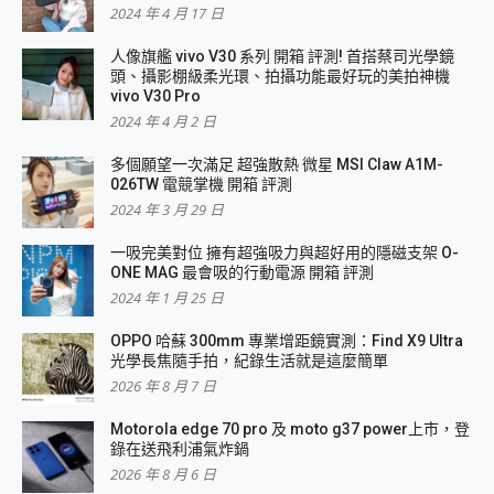
2024 年 4 月 17 日
人像旗艦 vivo V30 系列 開箱 評測! 首搭蔡司光學鏡
頭、攝影棚級柔光環、拍攝功能最好玩的美拍神機
vivo V30 Pro
2024 年 4 月 2 日
多個願望一次滿足 超強散熱 微星 MSI Claw A1M-
026TW 電競掌機 開箱 評測
2024 年 3 月 29 日
一吸完美對位 擁有超強吸力與超好用的隱磁支架 O-
ONE MAG 最會吸的行動電源 開箱 評測
2024 年 1 月 25 日
OPPO 哈蘇 300mm 專業增距鏡實測：Find X9 Ultra
光學長焦隨手拍，紀錄生活就是這麼簡單
2026 年 8 月 7 日
Motorola edge 70 pro 及 moto g37 power上市，登
錄在送飛利浦氣炸鍋
2026 年 8 月 6 日