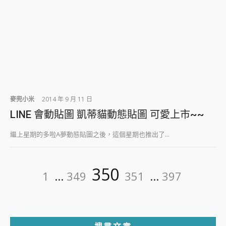
麥兜小米
2014 年 9 月 11 日
LINE 會動貼圖 凱蒂貓動態貼圖 可愛上市~~
繼上星期的多啦A夢動態貼圖之後，這個星期也推出了...
文
Page
Page
Page
Page
Page
350
1
...
349
351
...
397
章
分
頁