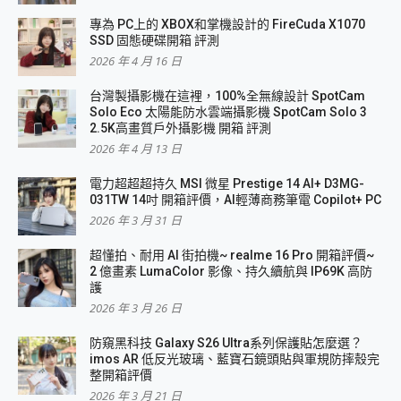
專為 PC上的 XBOX和掌機設計的 FireCuda X1070
SSD 固態硬碟開箱 評測
2026 年 4 月 16 日
台灣製攝影機在這裡，100%全無線設計 SpotCam
Solo Eco 太陽能防水雲端攝影機 SpotCam Solo 3
2.5K高畫質戶外攝影機 開箱 評測
2026 年 4 月 13 日
電力超超超持久 MSI 微星 Prestige 14 AI+ D3MG-
031TW 14吋 開箱評價，AI輕薄商務筆電 Copilot+ PC
2026 年 3 月 31 日
超懂拍、耐用 AI 街拍機~ realme 16 Pro 開箱評價~
2 億畫素 LumaColor 影像、持久續航與 IP69K 高防
護
2026 年 3 月 26 日
防窺黑科技 Galaxy S26 Ultra系列保護貼怎麼選？
imos AR 低反光玻璃、藍寶石鏡頭貼與軍規防摔殼完
整開箱評價
2026 年 3 月 21 日