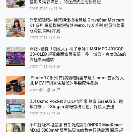
投影 & 煥彩流動 」的沈浸式生活新體驗
2025 年 12 月 13 日
外型超吸晴~ 給您絕佳操控體驗 GravaStar Mercury
K1 系列 異星機械鍵盤與 Mercury X 系列 輕量無線電
競滑鼠 開箱 評測
2025 年 11 月 7 日
開箱~變身「蜘蛛人」椅子軍師！MSI MPG 491CQP
QD-OLED 超寬曲面電競螢幕，多工辦公、爽度滿滿的
終極桌面體驗
2025 年 11 月 4 日
iPhone 17 系列 有認證的防護來囉！ imos 首家導入
UL MCV 行銷宣告驗證的手機配件品牌
2025 年 9 月 24 日
DJI Osmo Pocket 3 爽爽帶回家 歡慶 EaseUS 21 週
年到來，「Slogan 海報徵稿活動」好康大放送
2025 年 8 月 11 日
小巧好吸不擋鏡頭 有Qi2認證的 ONPRO MagReact
MXs2 5000mAh薄型磁吸無線急速行動電源 開箱 評