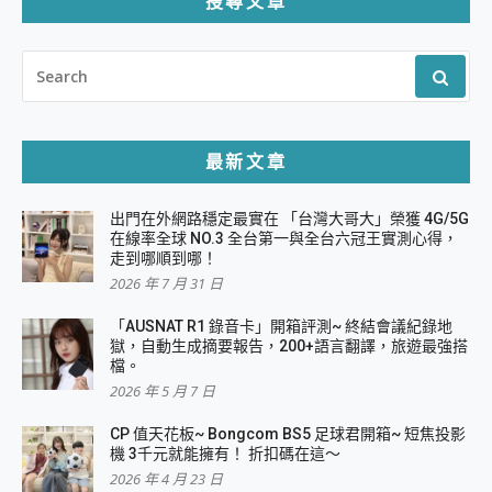
搜尋文章
SEARCH
FOR:
最新文章
出門在外網路穩定最實在 「台灣大哥大」榮獲 4G/5G
在線率全球 NO.3 全台第一與全台六冠王實測心得，
走到哪順到哪！
2026 年 7 月 31 日
「AUSNAT R1 錄音卡」開箱評測~ 終結會議紀錄地
獄，自動生成摘要報告，200+語言翻譯，旅遊最強搭
檔。
2026 年 5 月 7 日
CP 值天花板~ Bongcom BS5 足球君開箱~ 短焦投影
機 3千元就能擁有！ 折扣碼在這～
2026 年 4 月 23 日