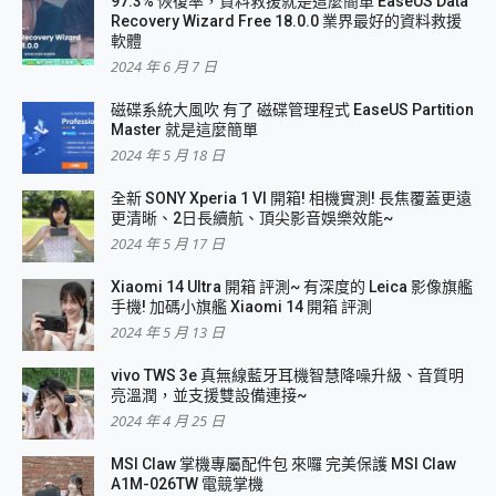
97.3% 恢復率，資料救援就是這麼簡單 EaseUS Data
Recovery Wizard Free 18.0.0 業界最好的資料救援
軟體
2024 年 6 月 7 日
磁碟系統大風吹 有了 磁碟管理程式 EaseUS Partition
Master 就是這麼簡單
2024 年 5 月 18 日
全新 SONY Xperia 1 VI 開箱! 相機實測! 長焦覆蓋更遠
更清晰、2日長續航、頂尖影音娛樂效能~
2024 年 5 月 17 日
Xiaomi 14 Ultra 開箱 評測~ 有深度的 Leica 影像旗艦
手機! 加碼小旗艦 Xiaomi 14 開箱 評測
2024 年 5 月 13 日
vivo TWS 3e 真無線藍牙耳機智慧降噪升級、音質明
亮溫潤，並支援雙設備連接~
2024 年 4 月 25 日
MSI Claw 掌機專屬配件包 來囉 完美保護 MSI Claw
A1M-026TW 電競掌機