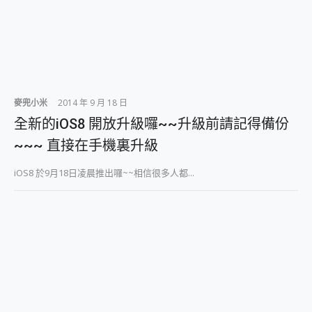
外型超吸晴~ 給您絕佳操控體驗 GravaStar Mercury K1 系列 異星機械鍵盤與 Mercury X 系列 輕量無線電競滑鼠 開箱 評測
開箱~變身「蜘蛛人」椅子軍師！MSI MPG 491CQP QD-OLED 超寬曲面電競螢幕，多工辦公、爽度滿滿的終極桌面體驗
iPhone 17 系列 有認證的防護來囉！ imos 首家導入 UL MCV 行銷宣告驗證的手機配件品牌
DJI Osmo Pocket 3 爽爽帶回家 歡慶 EaseUS 21 週年到來，「Slogan 海報徵稿活動」好康大放送
小巧好吸不擋鏡頭 有Qi2認證的 ONPRO MagReact MXs2 5000mAh薄型磁吸無線急速行動電源 開箱 評測
會走動的冷暖氣 SONY REON POCKET PRO 穿戴式智慧冷暖調溫裝置 開箱 評測
寶可夢飛人外掛iToolab AnyGo全新升級，GO Fest 五折優惠嗨翻天！支援 iOS/Android！
麥兜小米
2014 年 9 月 18 日
百倍變焦實測~ vivo X200 Pro 與 S25 Ultra 誰能滿足全場景拍攝需求？
全新的iOS8 開放升級囉~~升級前請記得備份
超好用的 PLAUD NotePin AI 智慧錄音膠囊~ 您的AI 秘書已上線 每月免費送你 300分鐘轉寫
COMPUTEX 2025 來囉！AGI亞奇雷 AI・Gaming・創作儲存方案登場，趕快來AGI亞奇雷挑戰任務抽 PS5！
~~~ 直接在手機裏升級
自帶線的 有線無線都能充 ONPRO MagReact M5 10000mAh 5合1 磁吸無線急速行動電源 開箱 評測
飛利浦 JS7310 ⚡【電急便｜行動儲能救車電源】 可靠的旅行夥伴！帶給您優異的安全性與強大供電效能
iOS8 於9月18日凌晨推出囉~~相信很多人都...
是螢幕也是電視! 一機超多用途「MSI微星 Modern MD272UPSW 27型」 4K IPS 輕薄商用智慧聯網螢幕 開箱 評測
您的專屬AI 助手 Yoga Slim 7 Aura Edition 觸控AI筆電 開箱 評測
realme 14 Pro 超硬軍規、冰感變色實測，realme 14 5G 遊戲戰鬥值爆表，效能x娛樂全都要！
iPhone、Apple Watch、AirPods耳機 三個設備充電一起搞定 ONPRO MagReact™ M3 3 in 1可攜摺疊無線充電器 開箱 評測
動靜皆宜「HUAWEI FreeArc」開放式耳掛耳機，無感配戴! 超穩超服貼，音質、通話也很優質
好玩好拍 vivo V50 ~ 口袋裡的 Zeiss 潮流攝影棚!
25種洗烘模式一機搞定! Roborock 衣莉莎白 H1 Neo分子篩洗脫烘 AI 滾筒洗衣機
給 MSI Claw 系列電競掌機 最完美的家 MSI Nest Docking Station 掌機專屬擴充底座 開箱 評測
B&O 精品級音響! Home+ 中嘉寬頻 SoundBox 劇院串流盒 開箱 評測