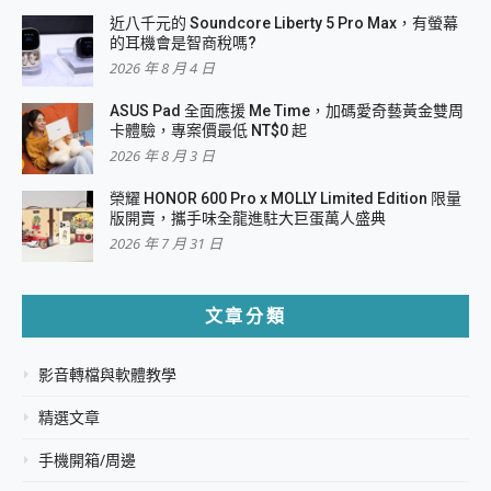
近八千元的 Soundcore Liberty 5 Pro Max，有螢幕
的耳機會是智商稅嗎?
2026 年 8 月 4 日
ASUS Pad 全面應援 Me Time，加碼愛奇藝黃金雙周
卡體驗，專案價最低 NT$0 起
2026 年 8 月 3 日
榮耀 HONOR 600 Pro x MOLLY Limited Edition 限量
版開賣，攜手味全龍進駐大巨蛋萬人盛典
2026 年 7 月 31 日
文章分類
影音轉檔與軟體教學
精選文章
手機開箱/周邊