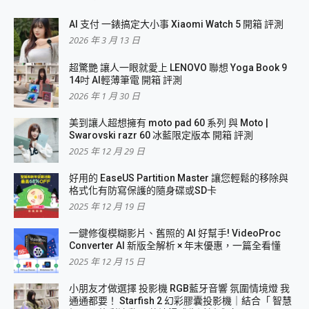
AI 支付 一錶搞定大小事 Xiaomi Watch 5 開箱 評測
2026 年 3 月 13 日
超驚艷 讓人一眼就愛上 LENOVO 聯想 Yoga Book 9
14吋 AI輕薄筆電 開箱 評測
2026 年 1 月 30 日
美到讓人超想擁有 moto pad 60 系列 與 Moto |
Swarovski razr 60 冰藍限定版本 開箱 評測
2025 年 12 月 29 日
好用的 EaseUS Partition Master 讓您輕鬆的移除與
格式化有防寫保護的隨身碟或SD卡
2025 年 12 月 19 日
一鍵修復模糊影片、舊照的 AI 好幫手! VideoProc
Converter AI 新版全解析 × 年末優惠，一篇全看懂
2025 年 12 月 15 日
小朋友才做選擇 投影機 RGB藍牙音響 氛圍情境燈 我
通通都要！ Starfish 2 幻彩膠囊投影機｜結合「 智慧