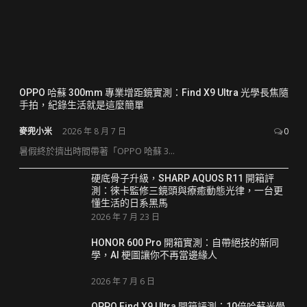
OPPO 哈蘇 300mm 專業增距鏡實測：Find X9 Ultra 光學長焦隨
手拍，紀錄生活就是這麼簡單
麥兜小米
2026 年 8 月 7 日
0
暑假終於擠出時間帶著「OPPO 哈蘇 3...
硬底骨子升級，SHARP AQUOS R11 開箱評
測：徠卡監修三鏡頭與療癒動態光律，一台更
懂生活的日系黑馬
2026 年 7 月 23 日
HONOR 600 Pro 開箱實測：自帶絕技的新同
學，AI 梗圖讓你不再當邊緣人
2026 年 7 月 6 日
OPPO Find X9 Ultra 開箱評測：10倍哈蘇光學