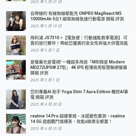
2025 年 5 月 21 日
自帶線的 有線無線都能充 ONPRO MagReact M5
10000mAh 5合1 磁吸無線急速行動電源 開箱 評測
2025 年 5 月 19 日
飛利浦 JS7310 ⚡【電急便｜行動儲能救車電源】 可
靠的旅行夥伴！帶給您優異的安全性與強大供電效能
2025 年 5 月 7 日
是螢幕也是電視! 一機超多用途「MSI微星 Modern
MD272UPSW 27型」 4K IPS 輕薄商用智慧聯網螢幕
開箱 評測
2025 年 5 月 1 日
您的專屬AI 助手 Yoga Slim 7 Aura Edition 觸控AI筆
電 開箱 評測
2025 年 4 月 28 日
realme 14 Pro 超硬軍規、冰感變色實測，realme
14 5G 遊戲戰鬥值爆表，效能x娛樂全都要！
2025 年 4 月 25 日