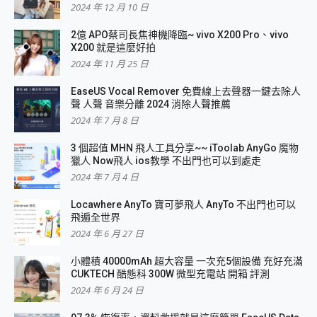
2024 年 12 月 10 日
2億 APO蔡司長焦神機降臨~ vivo X200 Pro、vivo
X200 就是這麼好拍
2024 年 11 月 25 日
EaseUS Vocal Remover 免費線上去聲器一鍵去除人
聲 人聲 音樂分離 2024 消除人聲推薦
2024 年 7 月 8 日
3 個超值 MHN 飛人工具分享~~ iToolab AnyGo 魔物
獵人 Now飛人 ios教學 不出門也可以到處走
2024 年 7 月 4 日
Locawhere AnyTo 寶可夢飛人 AnyTo 不出門也可以
飛遍全世界
2024 年 6 月 27 日
小體積 40000mAh 超大容量 一次充5個設備 充好充滿
CUKTECH 酷態科 300W 微型充電站 開箱 評測
2024 年 6 月 24 日