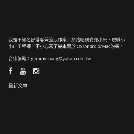
我是不知名部落客兼流浪作家，網路暱稱麥兜小米，現職小
小IT工程師，不小心寫了幾本關於iOS/Android/Mac的書。
合作信箱：
gemmychang@yahoo.com.tw
Facebook
YouTube
Instagram
粉
頻
絲
道
最新文章
團