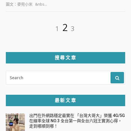
圖文：麥兜小米 &nbs...
文
Page
Page
Page
2
1
3
章
分
頁
搜尋文章
SEARCH
FOR:
最新文章
出門在外網路穩定最實在 「台灣大哥大」榮獲 4G/5G
在線率全球 NO.3 全台第一與全台六冠王實測心得，
走到哪順到哪！