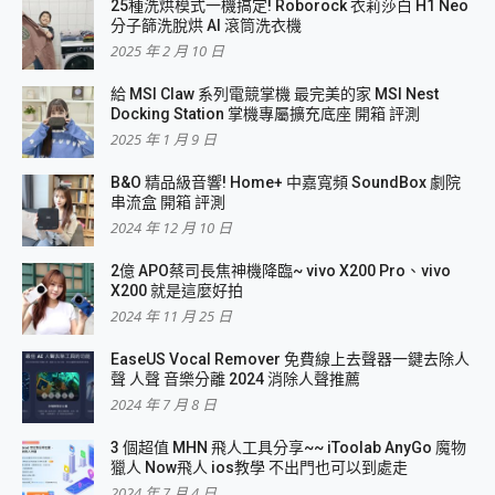
25種洗烘模式一機搞定! Roborock 衣莉莎白 H1 Neo
分子篩洗脫烘 AI 滾筒洗衣機
2025 年 2 月 10 日
給 MSI Claw 系列電競掌機 最完美的家 MSI Nest
Docking Station 掌機專屬擴充底座 開箱 評測
2025 年 1 月 9 日
B&O 精品級音響! Home+ 中嘉寬頻 SoundBox 劇院
串流盒 開箱 評測
2024 年 12 月 10 日
2億 APO蔡司長焦神機降臨~ vivo X200 Pro、vivo
X200 就是這麼好拍
2024 年 11 月 25 日
EaseUS Vocal Remover 免費線上去聲器一鍵去除人
聲 人聲 音樂分離 2024 消除人聲推薦
2024 年 7 月 8 日
3 個超值 MHN 飛人工具分享~~ iToolab AnyGo 魔物
獵人 Now飛人 ios教學 不出門也可以到處走
2024 年 7 月 4 日