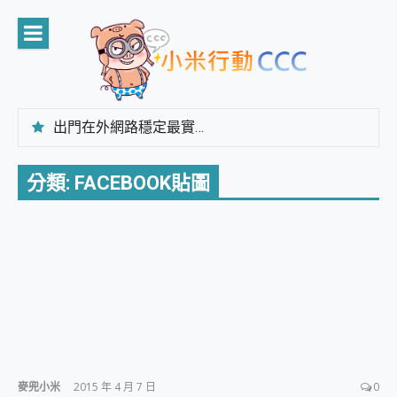
Skip
to
content
出門在外網路穩定最實在 「台灣大哥大」榮獲 4G/5G 在線率全球 NO.3 全台第一與全台六冠王實測心得，走到哪順到哪！
「AUSNAT R1 錄音卡」開箱評測~ 終結會議紀錄地獄，自動生成摘要報告，200+語言翻譯，旅遊最強搭檔。
CP 值天花板~ Bongcom BS5 足球君開箱~ 短焦投影機 3千元就能擁有！ 折扣碼在這～
分類:
FACEBOOK貼圖
專為 PC上的 XBOX和掌機設計的 FireCuda X1070 SSD 固態硬碟開箱 評測
台灣製攝影機在這裡，100%全無線設計 SpotCam Solo Eco 太陽能防水雲端攝影機 SpotCam Solo 3 2.5K高畫質戶外攝影機 開箱 評測
電力超超超持久 MSI 微星 Prestige 14 AI+ D3MG-031TW 14吋 開箱評價，AI輕薄商務筆電 Copilot+ PC
超懂拍、耐用 AI 街拍機~ realme 16 Pro 開箱評價~ 2 億畫素 LumaColor 影像、持久續航與 IP69K 高防護
防窺黑科技 Galaxy S26 Ultra系列保護貼怎麼選？imos AR 低反光玻璃、藍寶石鏡頭貼與軍規防摔殼完整開箱評價
AI 支付 一錶搞定大小事 Xiaomi Watch 5 開箱 評測
超驚艷 讓人一眼就愛上 LENOVO 聯想 Yoga Book 9 14吋 AI輕薄筆電 開箱 評測
美到讓人超想擁有 moto pad 60 系列 與 Moto | Swarovski razr 60 冰藍限定版本 開箱 評測
好用的 EaseUS Partition Master 讓您輕鬆的移除與格式化有防寫保護的隨身碟或SD卡
一鍵修復模糊影片、舊照的 AI 好幫手! VideoProc Converter AI 新版全解析 × 年末優惠，一篇全看懂
小朋友才做選擇 投影機 RGB藍牙音響 氛圍情境燈 我通通都要！ Starfish 2 幻彩膠囊投影機｜結合「 智慧投影 & 煥彩流動 」的沈浸式生活新體驗
麥兜小米
2015 年 4 月 7 日
0