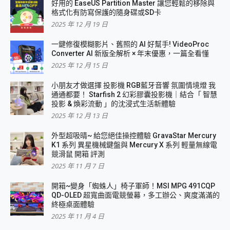
好用的 EaseUS Partition Master 讓您輕鬆的移除與
格式化有防寫保護的隨身碟或SD卡
2025 年 12 月 19 日
一鍵修復模糊影片、舊照的 AI 好幫手! VideoProc
Converter AI 新版全解析 × 年末優惠，一篇全看懂
2025 年 12 月 15 日
小朋友才做選擇 投影機 RGB藍牙音響 氛圍情境燈 我
通通都要！ Starfish 2 幻彩膠囊投影機｜結合「 智慧
投影 & 煥彩流動 」的沈浸式生活新體驗
2025 年 12 月 13 日
外型超吸晴~ 給您絕佳操控體驗 GravaStar Mercury
K1 系列 異星機械鍵盤與 Mercury X 系列 輕量無線電
競滑鼠 開箱 評測
2025 年 11 月 7 日
開箱~變身「蜘蛛人」椅子軍師！MSI MPG 491CQP
QD-OLED 超寬曲面電競螢幕，多工辦公、爽度滿滿的
終極桌面體驗
2025 年 11 月 4 日