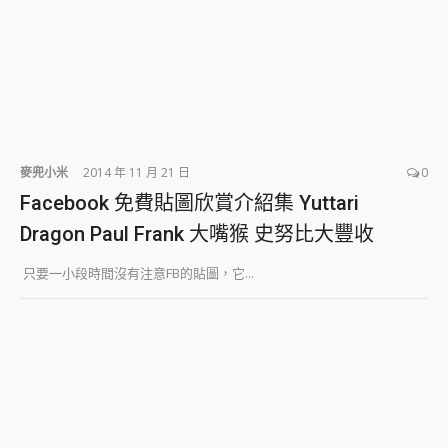
2億 APO蔡司長焦神機降臨~ vivo X200 Pro、vivo X200 就是這麼好拍
EaseUS Vocal Remover 免費線上去聲器一鍵去除人聲 人聲 音樂分離 2024 消除人聲推薦
3 個超值 MHN 飛人工具分享~~ iToolab AnyGo 魔物獵人 Now飛人 ios教學 不出門也可以到處走
Locawhere AnyTo 寶可夢飛人 AnyTo 不出門也可以飛遍全世界
小體積 40000mAh 超大容量 一次充5個設備 充好充滿 CUKTECH 酷態科 300W 微型充電站 開箱 評測
97.3% 恢復率，資料救援就是這麼簡單 EaseUS Data Recovery Wizard Free 18.0.0 業界最好的資料救援軟體
磁碟系統大風吹 有了 磁碟管理程式 EaseUS Partition Master 就是這麼簡單
全新 SONY Xperia 1 VI 開箱! 相機實測! 長焦覆蓋更遠更清晰、2日長續航、頂尖影音娛樂效能~
麥兜小米
2014 年 11 月 21 日
0
Xiaomi 14 Ultra 開箱 評測~ 有深度的 Leica 影像旗艦手機! 加碼小旗艦 Xiaomi 14 開箱 評測
Facebook 免費貼圖欣賞介紹集 Yuttari
vivo TWS 3e 真無線藍牙耳機智慧降噪升級、音質明亮溫潤，並支援雙設備連接~
Dragon Paul Frank 大嘴猴 史努比大豐收
MSI Claw 掌機專屬配件包 來囉 完美保護 MSI Claw A1M-026TW 電競掌機
人像旗艦 vivo V30 系列 開箱 評測! 首搭蔡司光學鏡頭、攝影棚級柔光環、拍攝功能最好玩的美拍神機 vivo V30 Pro
只要一小段時間沒有注意FB的貼圖，它...
多個願望一次滿足 超強散熱 微星 MSI Claw A1M-026TW 電競掌機 開箱 評測
一吸完美對位 擁有超強吸力與超好用的隱磁支架 O-ONE MAG 最會吸的行動電源 開箱 評測
Motorola edge 70 pro 及 moto g37 power上市，登錄在送飛利浦氣炸鍋
近八千元的 Soundcore Liberty 5 Pro Max，有螢幕的耳機會是智商稅嗎?
ASUS Pad 全面應援 Me Time，加碼愛奇藝黃金雙周卡體驗，專案價最低 NT$0 起
榮耀 HONOR 600 Pro x MOLLY Limited Edition 限量版開賣，攜手味全龍進駐大巨蛋萬人盛典