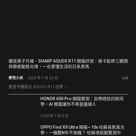
硬底骨子升級，SHARP AQUOS R11 開箱評測：徠卡監修三鏡頭
與療癒動態光律，一台更懂生活的日系黑馬
麥兜小米
2026 年 7 月 23 日
0
夏普手機設計 AQUOS R11 出眾，...
HONOR 600 Pro 開箱實測：自帶絕技的新同
學，AI 梗圖讓你不再當邊緣人
2026 年 7 月 6 日
OPPO Find X9 Ultra 開箱~ 10x 哈蘇長焦真光
學，一機戰N年不換機？ 哈蘇增距鏡實測中