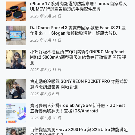
iPhone 17 系列 有認證的防護來囉！ imos 首家導入
UL MCV 行銷宣告驗證的手機配件品牌
2025 年 9 月 24 日
DJI Osmo Pocket 3 爽爽帶回家 歡慶 EaseUS 21 週
年到來，「Slogan 海報徵稿活動」好康大放送
2025 年 8 月 11 日
小巧好吸不擋鏡頭 有Qi2認證的 ONPRO MagReact
MXs2 5000mAh薄型磁吸無線急速行動電源 開箱 評
測
2025 年 6 月 11 日
會走動的冷暖氣 SONY REON POCKET PRO 穿戴式智
慧冷暖調溫裝置 開箱 評測
2025 年 6 月 6 日
寶可夢飛人外掛iToolab AnyGo全新升級，GO Fest
五折優惠嗨翻天！支援 iOS/Android！
2025 年 5 月 30 日
百倍變焦實測~ vivo X200 Pro 與 S25 Ultra 誰能滿足