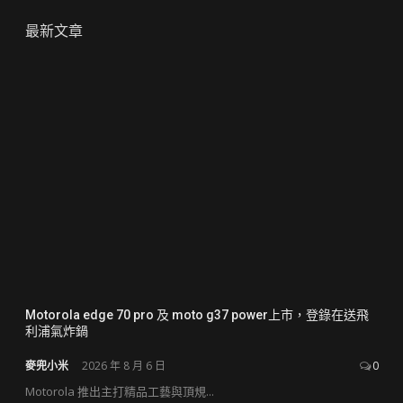
粉
頻
絲
道
最新文章
團
Motorola edge 70 pro 及 moto g37 power上市，登錄在送飛
利浦氣炸鍋
麥兜小米
2026 年 8 月 6 日
0
Motorola 推出主打精品工藝與頂規...