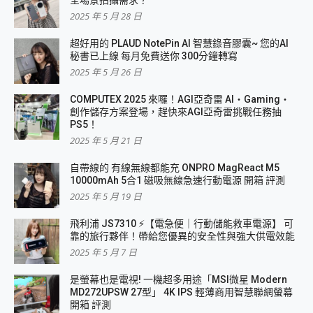
全場景拍攝需求？
2025 年 5 月 28 日
超好用的 PLAUD NotePin AI 智慧錄音膠囊~ 您的AI
秘書已上線 每月免費送你 300分鐘轉寫
2025 年 5 月 26 日
COMPUTEX 2025 來囉！AGI亞奇雷 AI・Gaming・
創作儲存方案登場，趕快來AGI亞奇雷挑戰任務抽
PS5！
2025 年 5 月 21 日
自帶線的 有線無線都能充 ONPRO MagReact M5
10000mAh 5合1 磁吸無線急速行動電源 開箱 評測
2025 年 5 月 19 日
飛利浦 JS7310 ⚡【電急便｜行動儲能救車電源】 可
靠的旅行夥伴！帶給您優異的安全性與強大供電效能
2025 年 5 月 7 日
是螢幕也是電視! 一機超多用途「MSI微星 Modern
MD272UPSW 27型」 4K IPS 輕薄商用智慧聯網螢幕
開箱 評測