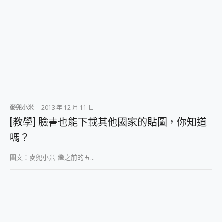
麥兜小米
2013 年 12 月 11 日
[教學] 臉書也能下載其他國家的貼圖，你知道
嗎？
圖文：麥兜小米 繼之前的五...