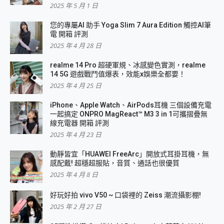
2025 年 5 月 1 日
您的專屬AI 助手 Yoga Slim 7 Aura Edition 觸控AI筆
電 開箱 評測
2025 年 4 月 28 日
realme 14 Pro 超硬軍規、冰感變色實測，realme
14 5G 遊戲戰鬥值爆表，效能x娛樂全都要！
2025 年 4 月 25 日
iPhone、Apple Watch、AirPods耳機 三個設備充電
一起搞定 ONPRO MagReact™ M3 3 in 1可攜摺疊無
線充電器 開箱 評測
2025 年 4 月 23 日
動靜皆宜「HUAWEI FreeArc」開放式耳掛耳機，無
感配戴! 超穩超服貼，音質、通話也很優質
2025 年 4 月 8 日
好玩好拍 vivo V50 ~ 口袋裡的 Zeiss 潮流攝影棚!
2025 年 2 月 27 日