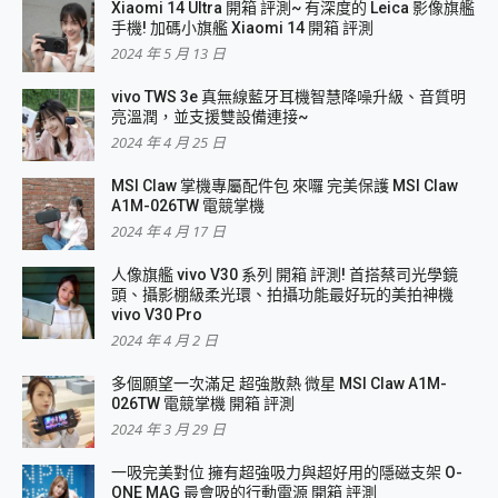
Xiaomi 14 Ultra 開箱 評測~ 有深度的 Leica 影像旗艦
手機! 加碼小旗艦 Xiaomi 14 開箱 評測
2024 年 5 月 13 日
vivo TWS 3e 真無線藍牙耳機智慧降噪升級、音質明
亮溫潤，並支援雙設備連接~
2024 年 4 月 25 日
MSI Claw 掌機專屬配件包 來囉 完美保護 MSI Claw
A1M-026TW 電競掌機
2024 年 4 月 17 日
人像旗艦 vivo V30 系列 開箱 評測! 首搭蔡司光學鏡
頭、攝影棚級柔光環、拍攝功能最好玩的美拍神機
vivo V30 Pro
2024 年 4 月 2 日
多個願望一次滿足 超強散熱 微星 MSI Claw A1M-
026TW 電競掌機 開箱 評測
2024 年 3 月 29 日
一吸完美對位 擁有超強吸力與超好用的隱磁支架 O-
ONE MAG 最會吸的行動電源 開箱 評測