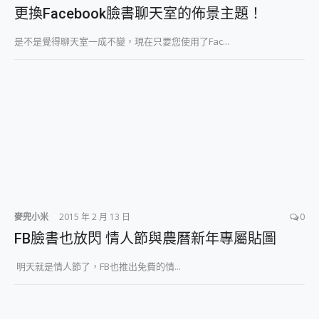
外型超吸晴~ 給您絕佳操控體驗 GravaStar Mercury K1 系列 異星機械鍵盤與 Mercury X 系列 輕量無線電競滑鼠 開箱 評測
更換Facebook臉書聊天室的佈景主題！
開箱~變身「蜘蛛人」椅子軍師！MSI MPG 491CQP QD-OLED 超寬曲面電競螢幕，多工辦公、爽度滿滿的終極桌面體驗
iPhone 17 系列 有認證的防護來囉！ imos 首家導入 UL MCV 行銷宣告驗證的手機配件品牌
是不是覺得聊天室一成不變，現在只要您使用了Fac...
DJI Osmo Pocket 3 爽爽帶回家 歡慶 EaseUS 21 週年到來，「Slogan 海報徵稿活動」好康大放送
小巧好吸不擋鏡頭 有Qi2認證的 ONPRO MagReact MXs2 5000mAh薄型磁吸無線急速行動電源 開箱 評測
會走動的冷暖氣 SONY REON POCKET PRO 穿戴式智慧冷暖調溫裝置 開箱 評測
寶可夢飛人外掛iToolab AnyGo全新升級，GO Fest 五折優惠嗨翻天！支援 iOS/Android！
百倍變焦實測~ vivo X200 Pro 與 S25 Ultra 誰能滿足全場景拍攝需求？
超好用的 PLAUD NotePin AI 智慧錄音膠囊~ 您的AI 秘書已上線 每月免費送你 300分鐘轉寫
COMPUTEX 2025 來囉！AGI亞奇雷 AI・Gaming・創作儲存方案登場，趕快來AGI亞奇雷挑戰任務抽 PS5！
自帶線的 有線無線都能充 ONPRO MagReact M5 10000mAh 5合1 磁吸無線急速行動電源 開箱 評測
飛利浦 JS7310 ⚡【電急便｜行動儲能救車電源】 可靠的旅行夥伴！帶給您優異的安全性與強大供電效能
是螢幕也是電視! 一機超多用途「MSI微星 Modern MD272UPSW 27型」 4K IPS 輕薄商用智慧聯網螢幕 開箱 評測
您的專屬AI 助手 Yoga Slim 7 Aura Edition 觸控AI筆電 開箱 評測
麥兜小米
2015 年 2 月 13 日
0
realme 14 Pro 超硬軍規、冰感變色實測，realme 14 5G 遊戲戰鬥值爆表，效能x娛樂全都要！
FB臉書也放閃 情人節與農曆新年專屬貼圖
iPhone、Apple Watch、AirPods耳機 三個設備充電一起搞定 ONPRO MagReact™ M3 3 in 1可攜摺疊無線充電器 開箱 評測
動靜皆宜「HUAWEI FreeArc」開放式耳掛耳機，無感配戴! 超穩超服貼，音質、通話也很優質
明天就是情人節了，FB也推出免費的情...
好玩好拍 vivo V50 ~ 口袋裡的 Zeiss 潮流攝影棚!
25種洗烘模式一機搞定! Roborock 衣莉莎白 H1 Neo分子篩洗脫烘 AI 滾筒洗衣機
給 MSI Claw 系列電競掌機 最完美的家 MSI Nest Docking Station 掌機專屬擴充底座 開箱 評測
B&O 精品級音響! Home+ 中嘉寬頻 SoundBox 劇院串流盒 開箱 評測