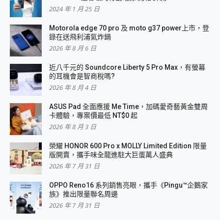
2024 年 1 月 25 日
Motorola edge 70 pro 及 moto g37 power上市，登
錄在送飛利浦氣炸鍋
2026 年 8 月 6 日
近八千元的 Soundcore Liberty 5 Pro Max，有螢幕
的耳機會是智商稅嗎?
2026 年 8 月 4 日
ASUS Pad 全面應援 Me Time，加碼愛奇藝黃金雙周
卡體驗，專案價最低 NT$0 起
2026 年 8 月 3 日
榮耀 HONOR 600 Pro x MOLLY Limited Edition 限量
版開賣，攜手味全龍進駐大巨蛋萬人盛典
2026 年 7 月 31 日
OPPO Reno16 系列銷售亮眼，攜手《Pingu™企鵝家
族》推出限量聯名周邊
2026 年 7 月 31 日