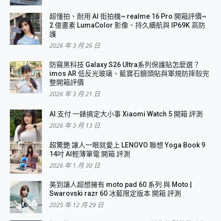
超懂拍、耐用 AI 街拍機~ realme 16 Pro 開箱評價~
2 億畫素 LumaColor 影像、持久續航與 IP69K 高防
護
2026 年 3 月 26 日
防窺黑科技 Galaxy S26 Ultra系列保護貼怎麼選？
imos AR 低反光玻璃、藍寶石鏡頭貼與軍規防摔殼完
整開箱評價
2026 年 3 月 21 日
AI 支付 一錶搞定大小事 Xiaomi Watch 5 開箱 評測
2026 年 3 月 13 日
超驚艷 讓人一眼就愛上 LENOVO 聯想 Yoga Book 9
14吋 AI輕薄筆電 開箱 評測
2026 年 1 月 30 日
美到讓人超想擁有 moto pad 60 系列 與 Moto |
Swarovski razr 60 冰藍限定版本 開箱 評測
2025 年 12 月 29 日