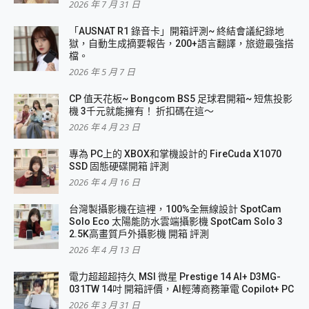
2026 年 7 月 31 日
「AUSNAT R1 錄音卡」開箱評測~ 終結會議紀錄地
獄，自動生成摘要報告，200+語言翻譯，旅遊最強搭
檔。
2026 年 5 月 7 日
CP 值天花板~ Bongcom BS5 足球君開箱~ 短焦投影
機 3千元就能擁有！ 折扣碼在這～
2026 年 4 月 23 日
專為 PC上的 XBOX和掌機設計的 FireCuda X1070
SSD 固態硬碟開箱 評測
2026 年 4 月 16 日
台灣製攝影機在這裡，100%全無線設計 SpotCam
Solo Eco 太陽能防水雲端攝影機 SpotCam Solo 3
2.5K高畫質戶外攝影機 開箱 評測
2026 年 4 月 13 日
電力超超超持久 MSI 微星 Prestige 14 AI+ D3MG-
031TW 14吋 開箱評價，AI輕薄商務筆電 Copilot+ PC
2026 年 3 月 31 日