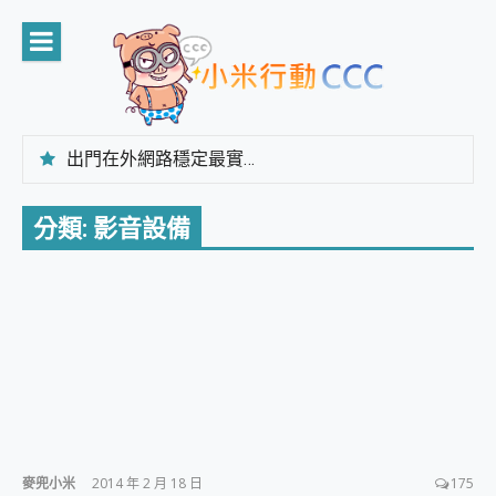
Skip
to
content
出門在外網路穩定最實在 「台灣大哥大」榮獲 4G/5G 在線率全球 NO.3 全台第一與全台六冠王實測心得，走到哪順到哪！
「AUSNAT R1 錄音卡」開箱評測~ 終結會議紀錄地獄，自動生成摘要報告，200+語言翻譯，旅遊最強搭檔。
CP 值天花板~ Bongcom BS5 足球君開箱~ 短焦投影機 3千元就能擁有！ 折扣碼在這～
分類:
影音設備
專為 PC上的 XBOX和掌機設計的 FireCuda X1070 SSD 固態硬碟開箱 評測
台灣製攝影機在這裡，100%全無線設計 SpotCam Solo Eco 太陽能防水雲端攝影機 SpotCam Solo 3 2.5K高畫質戶外攝影機 開箱 評測
電力超超超持久 MSI 微星 Prestige 14 AI+ D3MG-031TW 14吋 開箱評價，AI輕薄商務筆電 Copilot+ PC
超懂拍、耐用 AI 街拍機~ realme 16 Pro 開箱評價~ 2 億畫素 LumaColor 影像、持久續航與 IP69K 高防護
防窺黑科技 Galaxy S26 Ultra系列保護貼怎麼選？imos AR 低反光玻璃、藍寶石鏡頭貼與軍規防摔殼完整開箱評價
AI 支付 一錶搞定大小事 Xiaomi Watch 5 開箱 評測
超驚艷 讓人一眼就愛上 LENOVO 聯想 Yoga Book 9 14吋 AI輕薄筆電 開箱 評測
美到讓人超想擁有 moto pad 60 系列 與 Moto | Swarovski razr 60 冰藍限定版本 開箱 評測
好用的 EaseUS Partition Master 讓您輕鬆的移除與格式化有防寫保護的隨身碟或SD卡
一鍵修復模糊影片、舊照的 AI 好幫手! VideoProc Converter AI 新版全解析 × 年末優惠，一篇全看懂
小朋友才做選擇 投影機 RGB藍牙音響 氛圍情境燈 我通通都要！ Starfish 2 幻彩膠囊投影機｜結合「 智慧投影 & 煥彩流動 」的沈浸式生活新體驗
麥兜小米
2014 年 2 月 18 日
175