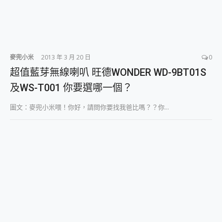
麥兜小米
2013 年 3 月 20 日
0
超值藍芽無線喇叭 旺德WONDER WD-9BT01S
及WS-T001 你要選哪一個？
圖文：麥兜小米喂！你好，請問你要找我爸比嗎？？你...