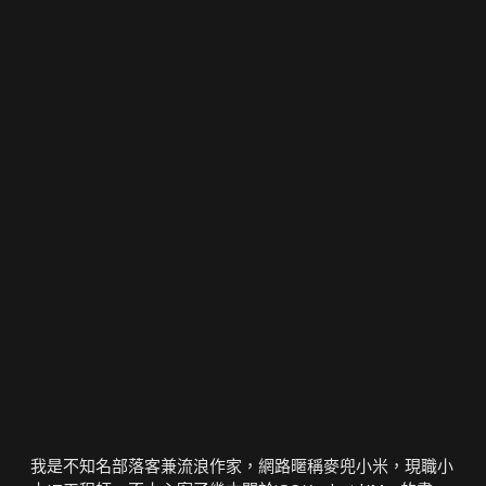
我是不知名部落客兼流浪作家，網路暱稱麥兜小米，現職小