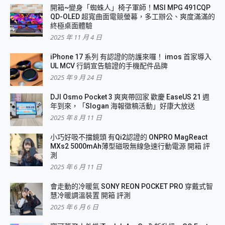
開箱~變身「蜘蛛人」椅子軍師！MSI MPG 491CQP
QD-OLED 超寬曲面電競螢幕，多工辦公、爽度滿滿的
終極桌面體驗
2025 年 11 月 4 日
iPhone 17 系列 有認證的防護來囉！ imos 首家導入
UL MCV 行銷宣告驗證的手機配件品牌
2025 年 9 月 24 日
DJI Osmo Pocket 3 爽爽帶回家 歡慶 EaseUS 21 週
年到來，「Slogan 海報徵稿活動」好康大放送
2025 年 8 月 11 日
小巧好吸不擋鏡頭 有Qi2認證的 ONPRO MagReact
MXs2 5000mAh薄型磁吸無線急速行動電源 開箱 評
測
2025 年 6 月 11 日
會走動的冷暖氣 SONY REON POCKET PRO 穿戴式智
慧冷暖調溫裝置 開箱 評測
2025 年 6 月 6 日