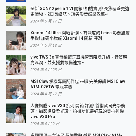
全新 SONY Xperia 1 VI 開箱! 相機實測! 長焦覆蓋更遠
更清晰、2日長續航、頂尖影音娛樂效能~
2024 年 5 月 17 日
Xiaomi 14 Ultra 開箱 評測~ 有深度的 Leica 影像旗艦
手機! 加碼小旗艦 Xiaomi 14 開箱 評測
2024 年 5 月 13 日
vivo TWS 3e 真無線藍牙耳機智慧降噪升級、音質明
亮溫潤，並支援雙設備連接~
2024 年 4 月 25 日
MSI Claw 掌機專屬配件包 來囉 完美保護 MSI Claw
A1M-026TW 電競掌機
2024 年 4 月 17 日
人像旗艦 vivo V30 系列 開箱 評測! 首搭蔡司光學鏡
頭、攝影棚級柔光環、拍攝功能最好玩的美拍神機
vivo V30 Pro
2024 年 4 月 2 日
多個願望一次滿足 超強散熱 微星 MSI Claw A1M-