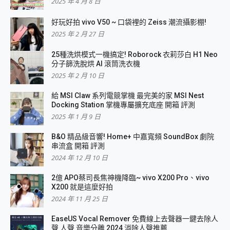
2025 年 4 月 8 日
好玩好拍 vivo V50 ~ 口袋裡的 Zeiss 潮流攝影棚!
2025 年 2 月 27 日
25種洗烘模式一機搞定! Roborock 衣莉莎白 H1 Neo
分子篩洗脫烘 AI 滾筒洗衣機
2025 年 2 月 10 日
給 MSI Claw 系列電競掌機 最完美的家 MSI Nest
Docking Station 掌機專屬擴充底座 開箱 評測
2025 年 1 月 9 日
B&O 精品級音響! Home+ 中嘉寬頻 SoundBox 劇院
串流盒 開箱 評測
2024 年 12 月 10 日
2億 APO蔡司長焦神機降臨~ vivo X200 Pro、vivo
X200 就是這麼好拍
2024 年 11 月 25 日
EaseUS Vocal Remover 免費線上去聲器一鍵去除人
聲 人聲 音樂分離 2024 消除人聲推薦