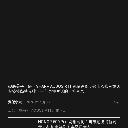
硬底骨子升級，SHARP AQUOS R11 開箱評測：徠卡監修三鏡頭
與療癒動態光律，一台更懂生活的日系黑馬
麥兜小米
2026 年 7 月 23 日
0
夏普手機設計 AQUOS R11 出眾，...
HONOR 600 Pro 開箱實測：自帶絕技的新同
學，AI 梗圖讓你不再當邊緣人