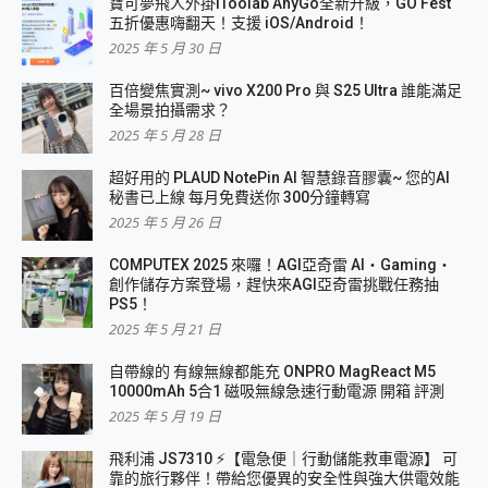
寶可夢飛人外掛iToolab AnyGo全新升級，GO Fest
五折優惠嗨翻天！支援 iOS/Android！
2025 年 5 月 30 日
百倍變焦實測~ vivo X200 Pro 與 S25 Ultra 誰能滿足
全場景拍攝需求？
2025 年 5 月 28 日
超好用的 PLAUD NotePin AI 智慧錄音膠囊~ 您的AI
秘書已上線 每月免費送你 300分鐘轉寫
2025 年 5 月 26 日
COMPUTEX 2025 來囉！AGI亞奇雷 AI・Gaming・
創作儲存方案登場，趕快來AGI亞奇雷挑戰任務抽
PS5！
2025 年 5 月 21 日
自帶線的 有線無線都能充 ONPRO MagReact M5
10000mAh 5合1 磁吸無線急速行動電源 開箱 評測
2025 年 5 月 19 日
飛利浦 JS7310 ⚡【電急便｜行動儲能救車電源】 可
靠的旅行夥伴！帶給您優異的安全性與強大供電效能