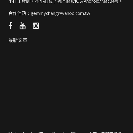
小IT工程師，不小心寫了幾本關於iOS/Android/Mac的書。
合作信箱：
gemmychang@yahoo.com.tw
Facebook
YouTube
Instagram
粉
頻
絲
道
最新文章
團