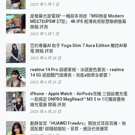
2025 年 5 月 7 日
是螢幕也是電視! 一機超多用途「MSI微星 Modern
MD272UPSW 27型」 4K IPS 輕薄商用智慧聯網螢幕
開箱 評測
2025 年 5 月 1 日
您的專屬AI 助手 Yoga Slim 7 Aura Edition 觸控AI筆
電 開箱 評測
2025 年 4 月 28 日
realme 14 Pro 超硬軍規、冰感變色實測，realme
14 5G 遊戲戰鬥值爆表，效能x娛樂全都要！
2025 年 4 月 25 日
iPhone、Apple Watch、AirPods耳機 三個設備充電
一起搞定 ONPRO MagReact™ M3 3 in 1可攜摺疊無
線充電器 開箱 評測
2025 年 4 月 23 日
動靜皆宜「HUAWEI FreeArc」開放式耳掛耳機，無
感配戴! 超穩超服貼，音質、通話也很優質