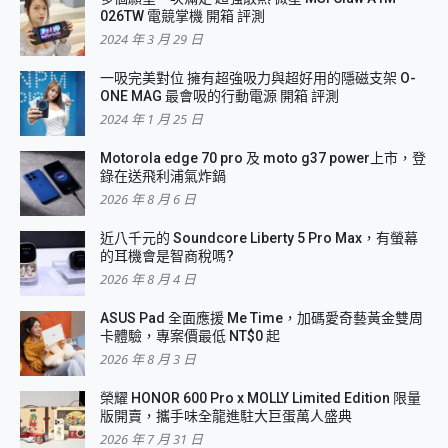
026TW 電競掌機 開箱 評測
2024 年 3 月 29 日
一吸完美對位 擁有超強吸力與超好用的隱磁支架 O-
ONE MAG 最會吸的行動電源 開箱 評測
2024 年 1 月 25 日
Motorola edge 70 pro 及 moto g37 power上市，登
錄在送飛利浦氣炸鍋
2026 年 8 月 6 日
近八千元的 Soundcore Liberty 5 Pro Max，有螢幕
的耳機會是智商稅嗎?
2026 年 8 月 4 日
ASUS Pad 全面應援 Me Time，加碼愛奇藝黃金雙周
卡體驗，專案價最低 NT$0 起
2026 年 8 月 3 日
榮耀 HONOR 600 Pro x MOLLY Limited Edition 限量
版開賣，攜手味全龍進駐大巨蛋萬人盛典
2026 年 7 月 31 日