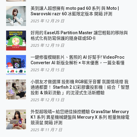
美到讓人超想擁有 moto pad 60 系列 與 Moto |
Swarovski razr 60 冰藍限定版本 開箱 評測
2025 年 12 月 29 日
好用的 EaseUS Partition Master 讓您輕鬆的移除與
格式化有防寫保護的隨身碟或SD卡
2025 年 12 月 19 日
一鍵修復模糊影片、舊照的 AI 好幫手! VideoProc
Converter AI 新版全解析 × 年末優惠，一篇全看懂
2025 年 12 月 15 日
小朋友才做選擇 投影機 RGB藍牙音響 氛圍情境燈 我
通通都要！ Starfish 2 幻彩膠囊投影機｜結合「 智慧
投影 & 煥彩流動 」的沈浸式生活新體驗
2025 年 12 月 13 日
外型超吸晴~ 給您絕佳操控體驗 GravaStar Mercury
K1 系列 異星機械鍵盤與 Mercury X 系列 輕量無線電
競滑鼠 開箱 評測
2025 年 11 月 7 日