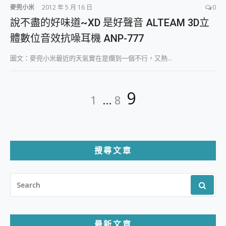
麥兜小米
2012 年 5 月 16 日
0
說不盡的好味道~XD 是好聲音 ALTEAM 3D立
體數位音效抗噪耳機 ANP-777
圖文：麥兜小米最近的天氣實在是爛到一個不行，又熱...
文
Page
Page
Page
9
1
...
8
章
分
頁
搜尋文章
SEARCH
FOR:
最新文章