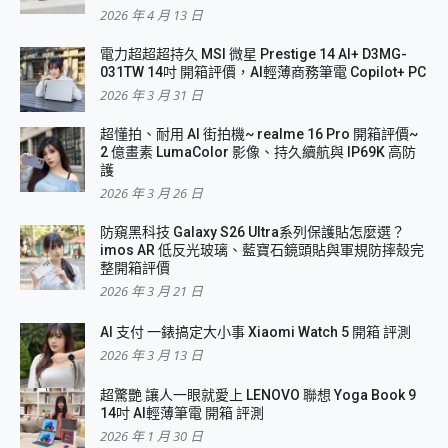
2026 年 4 月 13 日
電力超超超持久 MSI 微星 Prestige 14 AI+ D3MG-
031TW 14吋 開箱評價，AI輕薄商務筆電 Copilot+ PC
2026 年 3 月 31 日
超懂拍、耐用 AI 街拍機~ realme 16 Pro 開箱評價~
2 億畫素 LumaColor 影像、持久續航與 IP69K 高防
護
2026 年 3 月 26 日
防窺黑科技 Galaxy S26 Ultra系列保護貼怎麼選？
imos AR 低反光玻璃、藍寶石鏡頭貼與軍規防摔殼完
整開箱評價
2026 年 3 月 21 日
AI 支付 一錶搞定大小事 Xiaomi Watch 5 開箱 評測
2026 年 3 月 13 日
超驚艷 讓人一眼就愛上 LENOVO 聯想 Yoga Book 9
14吋 AI輕薄筆電 開箱 評測
2026 年 1 月 30 日