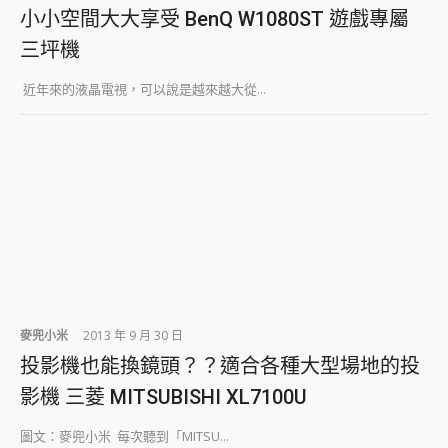
外型超吸晴~ 給您絕佳操控體驗 GravaStar Mercury K1 系列 異星機械鍵盤與 Mercury X 系列 輕量無線電競滑鼠 開箱 評測
小小空間大大享受 BenQ W1080ST 遊戲專屬
開箱~變身「蜘蛛人」椅子軍師！MSI MPG 491CQP QD-OLED 超寬曲面電競螢幕，多工辦公、爽度滿滿的終極桌面體驗
三坪機
iPhone 17 系列 有認證的防護來囉！ imos 首家導入 UL MCV 行銷宣告驗證的手機配件品牌
DJI Osmo Pocket 3 爽爽帶回家 歡慶 EaseUS 21 週年到來，「Slogan 海報徵稿活動」好康大放送
近年來的液晶電視，可以說是越來越大從...
小巧好吸不擋鏡頭 有Qi2認證的 ONPRO MagReact MXs2 5000mAh薄型磁吸無線急速行動電源 開箱 評測
會走動的冷暖氣 SONY REON POCKET PRO 穿戴式智慧冷暖調溫裝置 開箱 評測
寶可夢飛人外掛iToolab AnyGo全新升級，GO Fest 五折優惠嗨翻天！支援 iOS/Android！
百倍變焦實測~ vivo X200 Pro 與 S25 Ultra 誰能滿足全場景拍攝需求？
超好用的 PLAUD NotePin AI 智慧錄音膠囊~ 您的AI 秘書已上線 每月免費送你 300分鐘轉寫
COMPUTEX 2025 來囉！AGI亞奇雷 AI・Gaming・創作儲存方案登場，趕快來AGI亞奇雷挑戰任務抽 PS5！
自帶線的 有線無線都能充 ONPRO MagReact M5 10000mAh 5合1 磁吸無線急速行動電源 開箱 評測
飛利浦 JS7310 ⚡【電急便｜行動儲能救車電源】 可靠的旅行夥伴！帶給您優異的安全性與強大供電效能
是螢幕也是電視! 一機超多用途「MSI微星 Modern MD272UPSW 27型」 4K IPS 輕薄商用智慧聯網螢幕 開箱 評測
您的專屬AI 助手 Yoga Slim 7 Aura Edition 觸控AI筆電 開箱 評測
realme 14 Pro 超硬軍規、冰感變色實測，realme 14 5G 遊戲戰鬥值爆表，效能x娛樂全都要！
iPhone、Apple Watch、AirPods耳機 三個設備充電一起搞定 ONPRO MagReact™ M3 3 in 1可攜摺疊無線充電器 開箱 評測
麥兜小米
2013 年 9 月 30 日
動靜皆宜「HUAWEI FreeArc」開放式耳掛耳機，無感配戴! 超穩超服貼，音質、通話也很優質
投影機也能換鏡頭？？適合各種大型場地的投
好玩好拍 vivo V50 ~ 口袋裡的 Zeiss 潮流攝影棚!
影機 三菱 MITSUBISHI XL7100U
25種洗烘模式一機搞定! Roborock 衣莉莎白 H1 Neo分子篩洗脫烘 AI 滾筒洗衣機
給 MSI Claw 系列電競掌機 最完美的家 MSI Nest Docking Station 掌機專屬擴充底座 開箱 評測
圖文：麥兜小米 每次聽到「MITSU...
B&O 精品級音響! Home+ 中嘉寬頻 SoundBox 劇院串流盒 開箱 評測