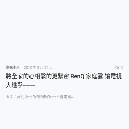
2億 APO蔡司長焦神機降臨~ vivo X200 Pro、vivo X200 就是這麼好拍
EaseUS Vocal Remover 免費線上去聲器一鍵去除人聲 人聲 音樂分離 2024 消除人聲推薦
3 個超值 MHN 飛人工具分享~~ iToolab AnyGo 魔物獵人 Now飛人 ios教學 不出門也可以到處走
Locawhere AnyTo 寶可夢飛人 AnyTo 不出門也可以飛遍全世界
小體積 40000mAh 超大容量 一次充5個設備 充好充滿 CUKTECH 酷態科 300W 微型充電站 開箱 評測
97.3% 恢復率，資料救援就是這麼簡單 EaseUS Data Recovery Wizard Free 18.0.0 業界最好的資料救援軟體
磁碟系統大風吹 有了 磁碟管理程式 EaseUS Partition Master 就是這麼簡單
全新 SONY Xperia 1 VI 開箱! 相機實測! 長焦覆蓋更遠更清晰、2日長續航、頂尖影音娛樂效能~
Xiaomi 14 Ultra 開箱 評測~ 有深度的 Leica 影像旗艦手機! 加碼小旗艦 Xiaomi 14 開箱 評測
vivo TWS 3e 真無線藍牙耳機智慧降噪升級、音質明亮溫潤，並支援雙設備連接~
麥兜小米
2013 年 8 月 29 日
10
MSI Claw 掌機專屬配件包 來囉 完美保護 MSI Claw A1M-026TW 電競掌機
人像旗艦 vivo V30 系列 開箱 評測! 首搭蔡司光學鏡頭、攝影棚級柔光環、拍攝功能最好玩的美拍神機 vivo V30 Pro
將全家的心相繫的更緊密 BenQ 家庭雲 讓電視
多個願望一次滿足 超強散熱 微星 MSI Claw A1M-026TW 電競掌機 開箱 評測
大進擊~~~
一吸完美對位 擁有超強吸力與超好用的隱磁支架 O-ONE MAG 最會吸的行動電源 開箱 評測
Motorola edge 70 pro 及 moto g37 power上市，登錄在送飛利浦氣炸鍋
圖文：麥兜小米 嗚嗚嗚嗚嗚~~不過電視...
近八千元的 Soundcore Liberty 5 Pro Max，有螢幕的耳機會是智商稅嗎?
ASUS Pad 全面應援 Me Time，加碼愛奇藝黃金雙周卡體驗，專案價最低 NT$0 起
榮耀 HONOR 600 Pro x MOLLY Limited Edition 限量版開賣，攜手味全龍進駐大巨蛋萬人盛典