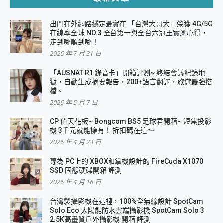
出門在外網路穩定最實在 「台灣大哥大」榮獲 4G/5G
在線率全球 NO.3 全台第一與全台六冠王實測心得，
走到哪順到哪！
2026 年 7 月 31 日
「AUSNAT R1 錄音卡」開箱評測~ 終結會議紀錄地
獄，自動生成摘要報告，200+語言翻譯，旅遊最強搭
檔。
2026 年 5 月 7 日
CP 值天花板~ Bongcom BS5 足球君開箱~ 短焦投影
機 3千元就能擁有！ 折扣碼在這～
2026 年 4 月 23 日
專為 PC上的 XBOX和掌機設計的 FireCuda X1070
SSD 固態硬碟開箱 評測
2026 年 4 月 16 日
台灣製攝影機在這裡，100%全無線設計 SpotCam
Solo Eco 太陽能防水雲端攝影機 SpotCam Solo 3
2.5K高畫質戶外攝影機 開箱 評測