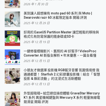
2026 年 1 月 30 日
美到讓人超想擁有 moto pad 60 系列 與 Moto |
Swarovski razr 60 冰藍限定版本 開箱 評測
2025 年 12 月 29 日
好用的 EaseUS Partition Master 讓您輕鬆的移除與
格式化有防寫保護的隨身碟或SD卡
2025 年 12 月 19 日
一鍵修復模糊影片、舊照的 AI 好幫手! VideoProc
Converter AI 新版全解析 × 年末優惠，一篇全看懂
2025 年 12 月 15 日
小朋友才做選擇 投影機 RGB藍牙音響 氛圍情境燈 我
通通都要！ Starfish 2 幻彩膠囊投影機｜結合「 智慧
投影 & 煥彩流動 」的沈浸式生活新體驗
2025 年 12 月 13 日
外型超吸晴~ 給您絕佳操控體驗 GravaStar Mercury
K1 系列 異星機械鍵盤與 Mercury X 系列 輕量無線電
競滑鼠 開箱 評測