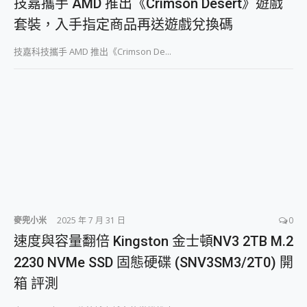
技嘉攜手 AMD 推出《Crimson Desert》遊戲
外型超吸晴~ 給您絕佳操控體驗 GravaStar Mercury K1 系列 異星機械鍵盤與 Mercury X 系列 輕量無線電競滑鼠 開箱 評測
開箱~變身「蜘蛛人」椅子軍師！MSI MPG 491CQP QD-OLED 超寬曲面電競螢幕，多工辦公、爽度滿滿的終極桌面體驗
套裝，入手指定商品再送遊戲兌換碼
iPhone 17 系列 有認證的防護來囉！ imos 首家導入 UL MCV 行銷宣告驗證的手機配件品牌
DJI Osmo Pocket 3 爽爽帶回家 歡慶 EaseUS 21 週年到來，「Slogan 海報徵稿活動」好康大放送
技嘉科技攜手 AMD 推出《Crimson De...
小巧好吸不擋鏡頭 有Qi2認證的 ONPRO MagReact MXs2 5000mAh薄型磁吸無線急速行動電源 開箱 評測
會走動的冷暖氣 SONY REON POCKET PRO 穿戴式智慧冷暖調溫裝置 開箱 評測
寶可夢飛人外掛iToolab AnyGo全新升級，GO Fest 五折優惠嗨翻天！支援 iOS/Android！
百倍變焦實測~ vivo X200 Pro 與 S25 Ultra 誰能滿足全場景拍攝需求？
超好用的 PLAUD NotePin AI 智慧錄音膠囊~ 您的AI 秘書已上線 每月免費送你 300分鐘轉寫
COMPUTEX 2025 來囉！AGI亞奇雷 AI・Gaming・創作儲存方案登場，趕快來AGI亞奇雷挑戰任務抽 PS5！
自帶線的 有線無線都能充 ONPRO MagReact M5 10000mAh 5合1 磁吸無線急速行動電源 開箱 評測
飛利浦 JS7310 ⚡【電急便｜行動儲能救車電源】 可靠的旅行夥伴！帶給您優異的安全性與強大供電效能
是螢幕也是電視! 一機超多用途「MSI微星 Modern MD272UPSW 27型」 4K IPS 輕薄商用智慧聯網螢幕 開箱 評測
您的專屬AI 助手 Yoga Slim 7 Aura Edition 觸控AI筆電 開箱 評測
realme 14 Pro 超硬軍規、冰感變色實測，realme 14 5G 遊戲戰鬥值爆表，效能x娛樂全都要！
麥兜小米
2025 年 7 月 31 日
0
iPhone、Apple Watch、AirPods耳機 三個設備充電一起搞定 ONPRO MagReact™ M3 3 in 1可攜摺疊無線充電器 開箱 評測
速度與容量翻倍 Kingston 金士頓NV3 2TB M.2
動靜皆宜「HUAWEI FreeArc」開放式耳掛耳機，無感配戴! 超穩超服貼，音質、通話也很優質
好玩好拍 vivo V50 ~ 口袋裡的 Zeiss 潮流攝影棚!
2230 NVMe SSD 固態硬碟 (SNV3SM3/2T0) 開
25種洗烘模式一機搞定! Roborock 衣莉莎白 H1 Neo分子篩洗脫烘 AI 滾筒洗衣機
箱 評測
給 MSI Claw 系列電競掌機 最完美的家 MSI Nest Docking Station 掌機專屬擴充底座 開箱 評測
B&O 精品級音響! Home+ 中嘉寬頻 SoundBox 劇院串流盒 開箱 評測