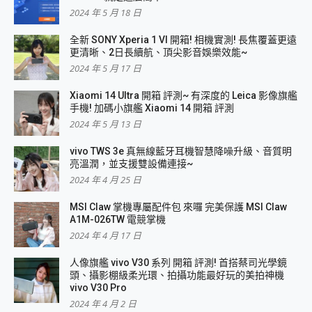
2024 年 5 月 18 日
全新 SONY Xperia 1 VI 開箱! 相機實測! 長焦覆蓋更遠
更清晰、2日長續航、頂尖影音娛樂效能~
2024 年 5 月 17 日
Xiaomi 14 Ultra 開箱 評測~ 有深度的 Leica 影像旗艦
手機! 加碼小旗艦 Xiaomi 14 開箱 評測
2024 年 5 月 13 日
vivo TWS 3e 真無線藍牙耳機智慧降噪升級、音質明
亮溫潤，並支援雙設備連接~
2024 年 4 月 25 日
MSI Claw 掌機專屬配件包 來囉 完美保護 MSI Claw
A1M-026TW 電競掌機
2024 年 4 月 17 日
人像旗艦 vivo V30 系列 開箱 評測! 首搭蔡司光學鏡
頭、攝影棚級柔光環、拍攝功能最好玩的美拍神機
vivo V30 Pro
2024 年 4 月 2 日