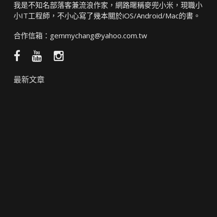
我是不知名部落客兼流浪作家，網路暱稱麥兜小米，現職小
小IT工程師，不小心寫了幾本關於iOS/Android/Mac的書。
合作信箱：
gemmychang@yahoo.com.tw
Facebook
YouTube
Instagram
粉
頻
絲
道
最新文章
團