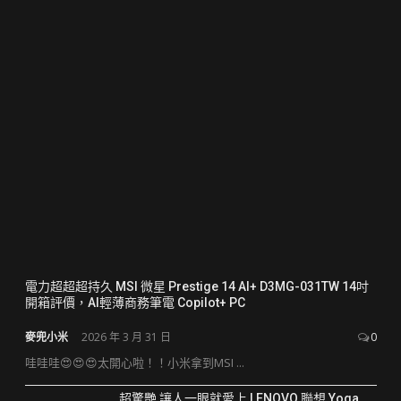
電力超超超持久 MSI 微星 Prestige 14 AI+ D3MG-031TW 14吋
開箱評價，AI輕薄商務筆電 Copilot+ PC
麥兜小米
2026 年 3 月 31 日
0
哇哇哇😍😍😍太開心啦！！小米拿到MSI ...
超驚艷 讓人一眼就愛上 LENOVO 聯想 Yoga