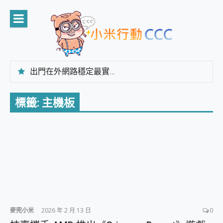
Skip
to
content
出門在外網路穩定最實在 「台灣大哥大」榮獲 4G/5G 在線率全球 NO.3 全台第一與全台六冠王實測心得，走到哪順到哪！
「AUSNAT R1 錄音卡」開箱評測~ 終結會議紀錄地獄，自動生成摘要報告，200+語言翻譯，旅遊最強搭檔。
CP 值天花板~ Bongcom BS5 足球君開箱~ 短焦投影機 3千元就能擁有！ 折扣碼在這～
標籤:
主機板
專為 PC上的 XBOX和掌機設計的 FireCuda X1070 SSD 固態硬碟開箱 評測
台灣製攝影機在這裡，100%全無線設計 SpotCam Solo Eco 太陽能防水雲端攝影機 SpotCam Solo 3 2.5K高畫質戶外攝影機 開箱 評測
電力超超超持久 MSI 微星 Prestige 14 AI+ D3MG-031TW 14吋 開箱評價，AI輕薄商務筆電 Copilot+ PC
超懂拍、耐用 AI 街拍機~ realme 16 Pro 開箱評價~ 2 億畫素 LumaColor 影像、持久續航與 IP69K 高防護
防窺黑科技 Galaxy S26 Ultra系列保護貼怎麼選？imos AR 低反光玻璃、藍寶石鏡頭貼與軍規防摔殼完整開箱評價
AI 支付 一錶搞定大小事 Xiaomi Watch 5 開箱 評測
超驚艷 讓人一眼就愛上 LENOVO 聯想 Yoga Book 9 14吋 AI輕薄筆電 開箱 評測
美到讓人超想擁有 moto pad 60 系列 與 Moto | Swarovski razr 60 冰藍限定版本 開箱 評測
好用的 EaseUS Partition Master 讓您輕鬆的移除與格式化有防寫保護的隨身碟或SD卡
一鍵修復模糊影片、舊照的 AI 好幫手! VideoProc Converter AI 新版全解析 × 年末優惠，一篇全看懂
麥兜小米
2026 年 2 月 13 日
0
小朋友才做選擇 投影機 RGB藍牙音響 氛圍情境燈 我通通都要！ Starfish 2 幻彩膠囊投影機｜結合「 智慧投影 & 煥彩流動 」的沈浸式生活新體驗