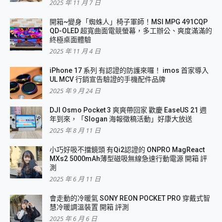
2025 年 11 月 7 日
開箱~變身「蜘蛛人」椅子軍師！MSI MPG 491CQP
QD-OLED 超寬曲面電競螢幕，多工辦公、爽度滿滿的
終極桌面體驗
2025 年 11 月 4 日
iPhone 17 系列 有認證的防護來囉！ imos 首家導入
UL MCV 行銷宣告驗證的手機配件品牌
2025 年 9 月 24 日
DJI Osmo Pocket 3 爽爽帶回家 歡慶 EaseUS 21 週
年到來，「Slogan 海報徵稿活動」好康大放送
2025 年 8 月 11 日
小巧好吸不擋鏡頭 有Qi2認證的 ONPRO MagReact
MXs2 5000mAh薄型磁吸無線急速行動電源 開箱 評
測
2025 年 6 月 11 日
會走動的冷暖氣 SONY REON POCKET PRO 穿戴式智
慧冷暖調溫裝置 開箱 評測
2025 年 6 月 6 日