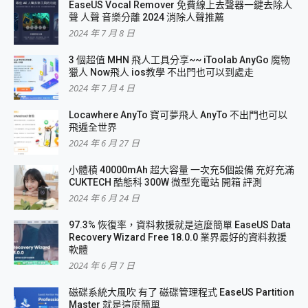
EaseUS Vocal Remover 免費線上去聲器一鍵去除人
聲 人聲 音樂分離 2024 消除人聲推薦
2024 年 7 月 8 日
3 個超值 MHN 飛人工具分享~~ iToolab AnyGo 魔物
獵人 Now飛人 ios教學 不出門也可以到處走
2024 年 7 月 4 日
Locawhere AnyTo 寶可夢飛人 AnyTo 不出門也可以
飛遍全世界
2024 年 6 月 27 日
小體積 40000mAh 超大容量 一次充5個設備 充好充滿
CUKTECH 酷態科 300W 微型充電站 開箱 評測
2024 年 6 月 24 日
97.3% 恢復率，資料救援就是這麼簡單 EaseUS Data
Recovery Wizard Free 18.0.0 業界最好的資料救援
軟體
2024 年 6 月 7 日
磁碟系統大風吹 有了 磁碟管理程式 EaseUS Partition
Master 就是這麼簡單