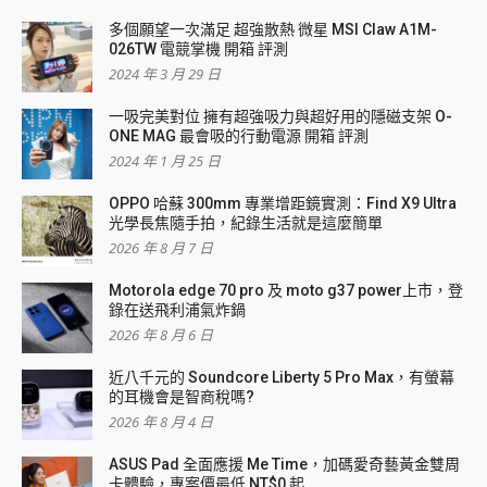
多個願望一次滿足 超強散熱 微星 MSI Claw A1M-
026TW 電競掌機 開箱 評測
2024 年 3 月 29 日
一吸完美對位 擁有超強吸力與超好用的隱磁支架 O-
ONE MAG 最會吸的行動電源 開箱 評測
2024 年 1 月 25 日
OPPO 哈蘇 300mm 專業增距鏡實測：Find X9 Ultra
光學長焦隨手拍，紀錄生活就是這麼簡單
2026 年 8 月 7 日
Motorola edge 70 pro 及 moto g37 power上市，登
錄在送飛利浦氣炸鍋
2026 年 8 月 6 日
近八千元的 Soundcore Liberty 5 Pro Max，有螢幕
的耳機會是智商稅嗎?
2026 年 8 月 4 日
ASUS Pad 全面應援 Me Time，加碼愛奇藝黃金雙周
卡體驗，專案價最低 NT$0 起