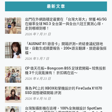
最新文章
出門在外網路穩定最實在 「台灣大哥大」榮獲 4G/5G
在線率全球 NO.3 全台第一與全台六冠王實測心得，
走到哪順到哪！
2026 年 7 月 31 日
「AUSNAT R1 錄音卡」開箱評測~ 終結會議紀錄地
獄，自動生成摘要報告，200+語言翻譯，旅遊最強搭
檔。
2026 年 5 月 7 日
CP 值天花板~ Bongcom BS5 足球君開箱~ 短焦投影
機 3千元就能擁有！ 折扣碼在這～
2026 年 4 月 23 日
專為 PC上的 XBOX和掌機設計的 FireCuda X1070
SSD 固態硬碟開箱 評測
2026 年 4 月 16 日
台灣製攝影機在這裡，100%全無線設計 SpotCam