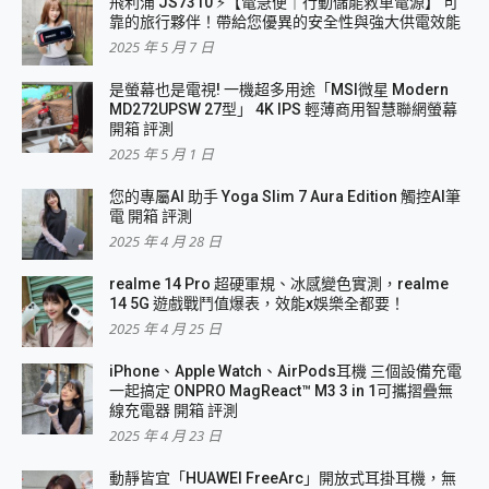
飛利浦 JS7310 ⚡【電急便｜行動儲能救車電源】 可
靠的旅行夥伴！帶給您優異的安全性與強大供電效能
2025 年 5 月 7 日
是螢幕也是電視! 一機超多用途「MSI微星 Modern
MD272UPSW 27型」 4K IPS 輕薄商用智慧聯網螢幕
開箱 評測
2025 年 5 月 1 日
您的專屬AI 助手 Yoga Slim 7 Aura Edition 觸控AI筆
電 開箱 評測
2025 年 4 月 28 日
realme 14 Pro 超硬軍規、冰感變色實測，realme
14 5G 遊戲戰鬥值爆表，效能x娛樂全都要！
2025 年 4 月 25 日
iPhone、Apple Watch、AirPods耳機 三個設備充電
一起搞定 ONPRO MagReact™ M3 3 in 1可攜摺疊無
線充電器 開箱 評測
2025 年 4 月 23 日
動靜皆宜「HUAWEI FreeArc」開放式耳掛耳機，無