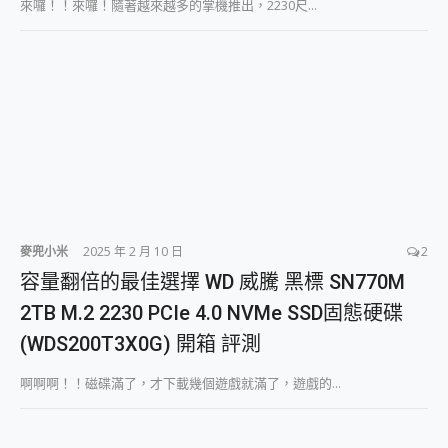
來囉！！來囉！隨著越來越多的掌機推出，2230尺...
2億 APO蔡司長焦神機降臨~ vivo X200 Pro、vivo X200 就是這麼好拍
EaseUS Vocal Remover 免費線上去聲器一鍵去除人聲 人聲 音樂分離 2024 消除人聲推薦
3 個超值 MHN 飛人工具分享~~ iToolab AnyGo 魔物獵人 Now飛人 ios教學 不出門也可以到處走
Locawhere AnyTo 寶可夢飛人 AnyTo 不出門也可以飛遍全世界
小體積 40000mAh 超大容量 一次充5個設備 充好充滿 CUKTECH 酷態科 300W 微型充電站 開箱 評測
97.3% 恢復率，資料救援就是這麼簡單 EaseUS Data Recovery Wizard Free 18.0.0 業界最好的資料救援軟體
磁碟系統大風吹 有了 磁碟管理程式 EaseUS Partition Master 就是這麼簡單
全新 SONY Xperia 1 VI 開箱! 相機實測! 長焦覆蓋更遠更清晰、2日長續航、頂尖影音娛樂效能~
Xiaomi 14 Ultra 開箱 評測~ 有深度的 Leica 影像旗艦手機! 加碼小旗艦 Xiaomi 14 開箱 評測
vivo TWS 3e 真無線藍牙耳機智慧降噪升級、音質明亮溫潤，並支援雙設備連接~
MSI Claw 掌機專屬配件包 來囉 完美保護 MSI Claw A1M-026TW 電競掌機
麥兜小米
2025 年 2 月 10 日
2
人像旗艦 vivo V30 系列 開箱 評測! 首搭蔡司光學鏡頭、攝影棚級柔光環、拍攝功能最好玩的美拍神機 vivo V30 Pro
容量翻倍的最佳選擇 WD 威騰 黑標 SN770M
多個願望一次滿足 超強散熱 微星 MSI Claw A1M-026TW 電競掌機 開箱 評測
一吸完美對位 擁有超強吸力與超好用的隱磁支架 O-ONE MAG 最會吸的行動電源 開箱 評測
2TB M.2 2230 PCIe 4.0 NVMe SSD固態硬碟
OPPO 哈蘇 300mm 專業增距鏡實測：Find X9 Ultra 光學長焦隨手拍，紀錄生活就是這麼簡單
(WDS200T3X0G) 開箱 評測
Motorola edge 70 pro 及 moto g37 power上市，登錄在送飛利浦氣炸鍋
近八千元的 Soundcore Liberty 5 Pro Max，有螢幕的耳機會是智商稅嗎?
啊啊啊！！磁碟滿了，才下載幾個遊戲就滿了，遊戲的...
ASUS Pad 全面應援 Me Time，加碼愛奇藝黃金雙周卡體驗，專案價最低 NT$0 起