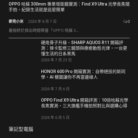
OPPO 哈蘇 300mm 專業增距鏡實測：Find X9 Ultra 光學長焦隨
手拍，紀錄生活就是這麼簡單
麥兜小米
2026 年 8 月 7 日
0
暑假終於擠出時間帶著「OPPO 哈蘇 3...
硬底骨子升級，SHARP AQUOS R11 開箱評
測：徠卡監修三鏡頭與療癒動態光律，一台更
懂生活的日系黑馬
2026 年 7 月 23 日
HONOR 600 Pro 開箱實測：自帶絕技的新同
學，AI 梗圖讓你不再當邊緣人
2026 年 7 月 6 日
OPPO Find X9 Ultra 開箱評測：10倍哈蘇光學
長焦實測，三大旗艦手機拍照對比與選購心得
2026 年 6 月 5 日
筆記型電腦