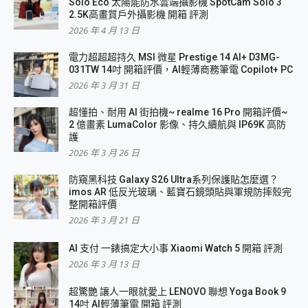
Solo Eco 太陽能防水雲端攝影機 SpotCam Solo 3
2.5K高畫質戶外攝影機 開箱 評測
2026 年 4 月 13 日
電力超超超持久 MSI 微星 Prestige 14 AI+ D3MG-
031TW 14吋 開箱評價，AI輕薄商務筆電 Copilot+ PC
2026 年 3 月 31 日
超懂拍、耐用 AI 街拍機~ realme 16 Pro 開箱評價~
2 億畫素 LumaColor 影像、持久續航與 IP69K 高防
護
2026 年 3 月 26 日
防窺黑科技 Galaxy S26 Ultra系列保護貼怎麼選？
imos AR 低反光玻璃、藍寶石鏡頭貼與軍規防摔殼完
整開箱評價
2026 年 3 月 21 日
AI 支付 一錶搞定大小事 Xiaomi Watch 5 開箱 評測
2026 年 3 月 13 日
超驚艷 讓人一眼就愛上 LENOVO 聯想 Yoga Book 9
14吋 AI輕薄筆電 開箱 評測