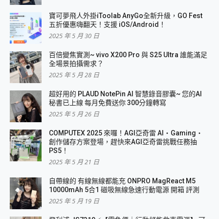
寶可夢飛人外掛iToolab AnyGo全新升級，GO Fest
五折優惠嗨翻天！支援 iOS/Android！
2025 年 5 月 30 日
百倍變焦實測~ vivo X200 Pro 與 S25 Ultra 誰能滿足
全場景拍攝需求？
2025 年 5 月 28 日
超好用的 PLAUD NotePin AI 智慧錄音膠囊~ 您的AI
秘書已上線 每月免費送你 300分鐘轉寫
2025 年 5 月 26 日
COMPUTEX 2025 來囉！AGI亞奇雷 AI・Gaming・
創作儲存方案登場，趕快來AGI亞奇雷挑戰任務抽
PS5！
2025 年 5 月 21 日
自帶線的 有線無線都能充 ONPRO MagReact M5
10000mAh 5合1 磁吸無線急速行動電源 開箱 評測
2025 年 5 月 19 日