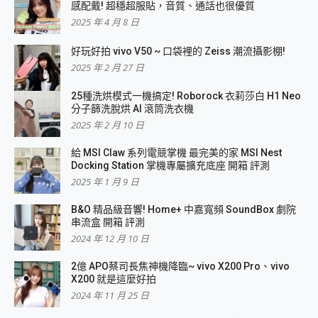
感配戴! 超穩超服貼，音質、通話也很優質
2025 年 4 月 8 日
好玩好拍 vivo V50 ~ 口袋裡的 Zeiss 潮流攝影棚!
2025 年 2 月 27 日
25種洗烘模式一機搞定! Roborock 衣莉莎白 H1 Neo
分子篩洗脫烘 AI 滾筒洗衣機
2025 年 2 月 10 日
給 MSI Claw 系列電競掌機 最完美的家 MSI Nest
Docking Station 掌機專屬擴充底座 開箱 評測
2025 年 1 月 9 日
B&O 精品級音響! Home+ 中嘉寬頻 SoundBox 劇院
串流盒 開箱 評測
2024 年 12 月 10 日
2億 APO蔡司長焦神機降臨~ vivo X200 Pro、vivo
X200 就是這麼好拍
2024 年 11 月 25 日