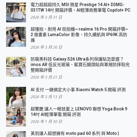
電力超超超持久 MSI 微星 Prestige 14 AI+ D3MG-
031TW 14吋 開箱評價，AI輕薄商務筆電 Copilot+ PC
2026 年 3 月 31 日
超懂拍、耐用 AI 街拍機~ realme 16 Pro 開箱評價~
2 億畫素 LumaColor 影像、持久續航與 IP69K 高防
護
2026 年 3 月 26 日
防窺黑科技 Galaxy S26 Ultra系列保護貼怎麼選？
imos AR 低反光玻璃、藍寶石鏡頭貼與軍規防摔殼完
整開箱評價
2026 年 3 月 21 日
AI 支付 一錶搞定大小事 Xiaomi Watch 5 開箱 評測
2026 年 3 月 13 日
超驚艷 讓人一眼就愛上 LENOVO 聯想 Yoga Book 9
14吋 AI輕薄筆電 開箱 評測
2026 年 1 月 30 日
美到讓人超想擁有 moto pad 60 系列 與 Moto |