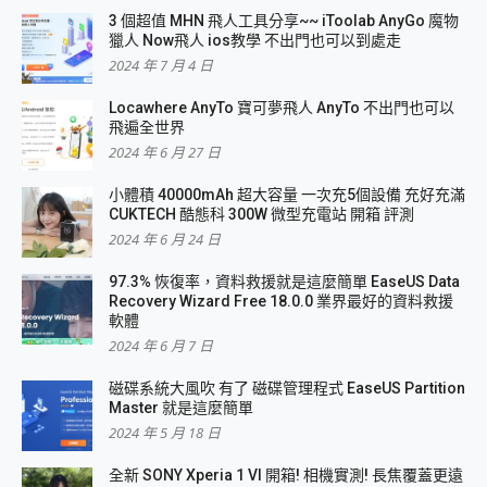
3 個超值 MHN 飛人工具分享~~ iToolab AnyGo 魔物
獵人 Now飛人 ios教學 不出門也可以到處走
2024 年 7 月 4 日
Locawhere AnyTo 寶可夢飛人 AnyTo 不出門也可以
飛遍全世界
2024 年 6 月 27 日
小體積 40000mAh 超大容量 一次充5個設備 充好充滿
CUKTECH 酷態科 300W 微型充電站 開箱 評測
2024 年 6 月 24 日
97.3% 恢復率，資料救援就是這麼簡單 EaseUS Data
Recovery Wizard Free 18.0.0 業界最好的資料救援
軟體
2024 年 6 月 7 日
磁碟系統大風吹 有了 磁碟管理程式 EaseUS Partition
Master 就是這麼簡單
2024 年 5 月 18 日
全新 SONY Xperia 1 VI 開箱! 相機實測! 長焦覆蓋更遠