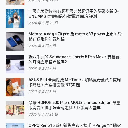
2024 年 3 月 29 日
一吸完美對位 擁有超強吸力與超好用的隱磁支架 O-
ONE MAG 最會吸的行動電源 開箱 評測
2024 年 1 月 25 日
Motorola edge 70 pro 及 moto g37 power上市，登
錄在送飛利浦氣炸鍋
2026 年 8 月 6 日
近八千元的 Soundcore Liberty 5 Pro Max，有螢幕
的耳機會是智商稅嗎?
2026 年 8 月 4 日
ASUS Pad 全面應援 Me Time，加碼愛奇藝黃金雙周
卡體驗，專案價最低 NT$0 起
2026 年 8 月 3 日
榮耀 HONOR 600 Pro x MOLLY Limited Edition 限量
版開賣，攜手味全龍進駐大巨蛋萬人盛典
2026 年 7 月 31 日
OPPO Reno16 系列銷售亮眼，攜手《Pingu™企鵝家