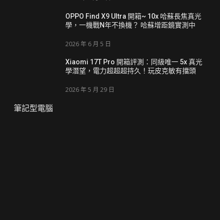
OPPO Find X9 Ultra 開箱~ 10x 哈蘇長焦真光
學，一機戰N年不換機？ 哈蘇增距鏡實測中
2026 年 6 月 5 日
Xiaomi 17T Pro 開箱評測：同級唯一 5x 真光
學潛望，電力超超超持久！玩皮克敏有擋頭
2026 年 5 月 29 日
筆記型電腦