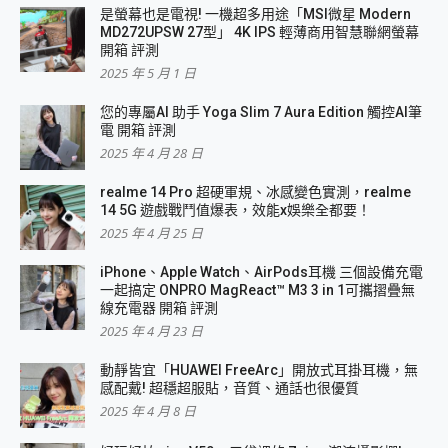
是螢幕也是電視! 一機超多用途「MSI微星 Modern
MD272UPSW 27型」 4K IPS 輕薄商用智慧聯網螢幕
開箱 評測
2025 年 5 月 1 日
您的專屬AI 助手 Yoga Slim 7 Aura Edition 觸控AI筆
電 開箱 評測
2025 年 4 月 28 日
realme 14 Pro 超硬軍規、冰感變色實測，realme
14 5G 遊戲戰鬥值爆表，效能x娛樂全都要！
2025 年 4 月 25 日
iPhone、Apple Watch、AirPods耳機 三個設備充電
一起搞定 ONPRO MagReact™ M3 3 in 1可攜摺疊無
線充電器 開箱 評測
2025 年 4 月 23 日
動靜皆宜「HUAWEI FreeArc」開放式耳掛耳機，無
感配戴! 超穩超服貼，音質、通話也很優質
2025 年 4 月 8 日