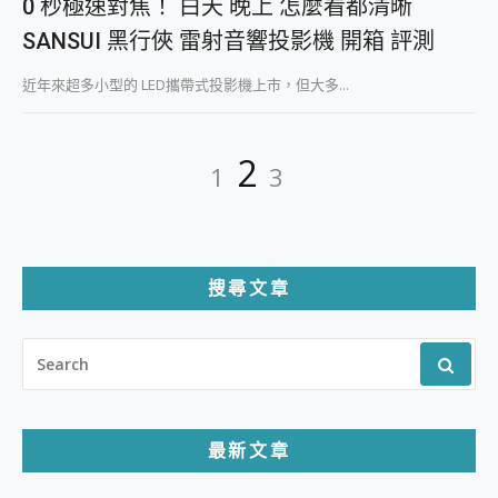
0 秒極速對焦！ 白天 晚上 怎麼看都清晰
SANSUI 黑行俠 雷射音響投影機 開箱 評測
近年來超多小型的 LED攜帶式投影機上市，但大多...
文
Page
Page
Page
2
1
3
章
分
頁
搜尋文章
SEARCH
FOR:
最新文章