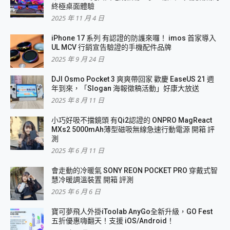
終極桌面體驗
2025 年 11 月 4 日
iPhone 17 系列 有認證的防護來囉！ imos 首家導入
UL MCV 行銷宣告驗證的手機配件品牌
2025 年 9 月 24 日
DJI Osmo Pocket 3 爽爽帶回家 歡慶 EaseUS 21 週
年到來，「Slogan 海報徵稿活動」好康大放送
2025 年 8 月 11 日
小巧好吸不擋鏡頭 有Qi2認證的 ONPRO MagReact
MXs2 5000mAh薄型磁吸無線急速行動電源 開箱 評
測
2025 年 6 月 11 日
會走動的冷暖氣 SONY REON POCKET PRO 穿戴式智
慧冷暖調溫裝置 開箱 評測
2025 年 6 月 6 日
寶可夢飛人外掛iToolab AnyGo全新升級，GO Fest
五折優惠嗨翻天！支援 iOS/Android！