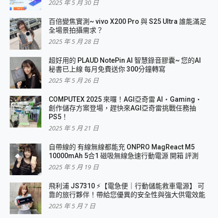
2025 年 5 月 30 日
百倍變焦實測~ vivo X200 Pro 與 S25 Ultra 誰能滿足
全場景拍攝需求？
2025 年 5 月 28 日
超好用的 PLAUD NotePin AI 智慧錄音膠囊~ 您的AI
秘書已上線 每月免費送你 300分鐘轉寫
2025 年 5 月 26 日
COMPUTEX 2025 來囉！AGI亞奇雷 AI・Gaming・
創作儲存方案登場，趕快來AGI亞奇雷挑戰任務抽
PS5！
2025 年 5 月 21 日
自帶線的 有線無線都能充 ONPRO MagReact M5
10000mAh 5合1 磁吸無線急速行動電源 開箱 評測
2025 年 5 月 19 日
飛利浦 JS7310 ⚡【電急便｜行動儲能救車電源】 可
靠的旅行夥伴！帶給您優異的安全性與強大供電效能
2025 年 5 月 7 日