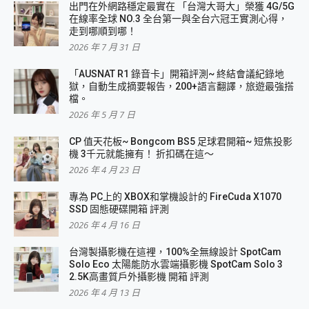
出門在外網路穩定最實在 「台灣大哥大」榮獲 4G/5G
在線率全球 NO.3 全台第一與全台六冠王實測心得，
走到哪順到哪！
2026 年 7 月 31 日
「AUSNAT R1 錄音卡」開箱評測~ 終結會議紀錄地
獄，自動生成摘要報告，200+語言翻譯，旅遊最強搭
檔。
2026 年 5 月 7 日
CP 值天花板~ Bongcom BS5 足球君開箱~ 短焦投影
機 3千元就能擁有！ 折扣碼在這～
2026 年 4 月 23 日
專為 PC上的 XBOX和掌機設計的 FireCuda X1070
SSD 固態硬碟開箱 評測
2026 年 4 月 16 日
台灣製攝影機在這裡，100%全無線設計 SpotCam
Solo Eco 太陽能防水雲端攝影機 SpotCam Solo 3
2.5K高畫質戶外攝影機 開箱 評測
2026 年 4 月 13 日