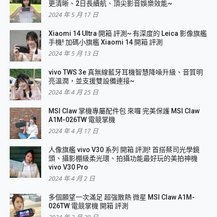
更清晰、2日長續航、頂尖影音娛樂效能~
2024 年 5 月 17 日
Xiaomi 14 Ultra 開箱 評測~ 有深度的 Leica 影像旗艦
手機! 加碼小旗艦 Xiaomi 14 開箱 評測
2024 年 5 月 13 日
vivo TWS 3e 真無線藍牙耳機智慧降噪升級、音質明
亮溫潤，並支援雙設備連接~
2024 年 4 月 25 日
MSI Claw 掌機專屬配件包 來囉 完美保護 MSI Claw
A1M-026TW 電競掌機
2024 年 4 月 17 日
人像旗艦 vivo V30 系列 開箱 評測! 首搭蔡司光學鏡
頭、攝影棚級柔光環、拍攝功能最好玩的美拍神機
vivo V30 Pro
2024 年 4 月 2 日
多個願望一次滿足 超強散熱 微星 MSI Claw A1M-
026TW 電競掌機 開箱 評測