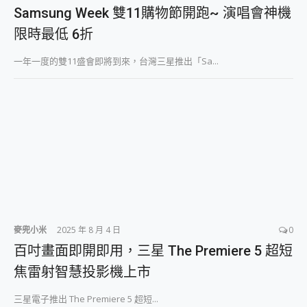
外型超吸晴~ 給您絕佳操控體驗 GravaStar Mercury K1 系列 異星機械鍵盤與 Mercury X 系列 輕量無線電競滑鼠 開箱 評測
Samsung Week 雙11購物節開跑~ 演唱會神機
開箱~變身「蜘蛛人」椅子軍師！MSI MPG 491CQP QD-OLED 超寬曲面電競螢幕，多工辦公、爽度滿滿的終極桌面體驗
限時最低 6折
iPhone 17 系列 有認證的防護來囉！ imos 首家導入 UL MCV 行銷宣告驗證的手機配件品牌
DJI Osmo Pocket 3 爽爽帶回家 歡慶 EaseUS 21 週年到來，「Slogan 海報徵稿活動」好康大放送
一年一度的雙11盛會即將到來，台灣三星推出「Sa...
小巧好吸不擋鏡頭 有Qi2認證的 ONPRO MagReact MXs2 5000mAh薄型磁吸無線急速行動電源 開箱 評測
會走動的冷暖氣 SONY REON POCKET PRO 穿戴式智慧冷暖調溫裝置 開箱 評測
寶可夢飛人外掛iToolab AnyGo全新升級，GO Fest 五折優惠嗨翻天！支援 iOS/Android！
百倍變焦實測~ vivo X200 Pro 與 S25 Ultra 誰能滿足全場景拍攝需求？
超好用的 PLAUD NotePin AI 智慧錄音膠囊~ 您的AI 秘書已上線 每月免費送你 300分鐘轉寫
COMPUTEX 2025 來囉！AGI亞奇雷 AI・Gaming・創作儲存方案登場，趕快來AGI亞奇雷挑戰任務抽 PS5！
自帶線的 有線無線都能充 ONPRO MagReact M5 10000mAh 5合1 磁吸無線急速行動電源 開箱 評測
飛利浦 JS7310 ⚡【電急便｜行動儲能救車電源】 可靠的旅行夥伴！帶給您優異的安全性與強大供電效能
是螢幕也是電視! 一機超多用途「MSI微星 Modern MD272UPSW 27型」 4K IPS 輕薄商用智慧聯網螢幕 開箱 評測
您的專屬AI 助手 Yoga Slim 7 Aura Edition 觸控AI筆電 開箱 評測
realme 14 Pro 超硬軍規、冰感變色實測，realme 14 5G 遊戲戰鬥值爆表，效能x娛樂全都要！
iPhone、Apple Watch、AirPods耳機 三個設備充電一起搞定 ONPRO MagReact™ M3 3 in 1可攜摺疊無線充電器 開箱 評測
麥兜小米
2025 年 8 月 4 日
0
動靜皆宜「HUAWEI FreeArc」開放式耳掛耳機，無感配戴! 超穩超服貼，音質、通話也很優質
百吋畫面即開即用，三星 The Premiere 5 超短
好玩好拍 vivo V50 ~ 口袋裡的 Zeiss 潮流攝影棚!
焦雷射智慧投影機上市
25種洗烘模式一機搞定! Roborock 衣莉莎白 H1 Neo分子篩洗脫烘 AI 滾筒洗衣機
給 MSI Claw 系列電競掌機 最完美的家 MSI Nest Docking Station 掌機專屬擴充底座 開箱 評測
三星電子推出 The Premiere 5 超短...
B&O 精品級音響! Home+ 中嘉寬頻 SoundBox 劇院串流盒 開箱 評測