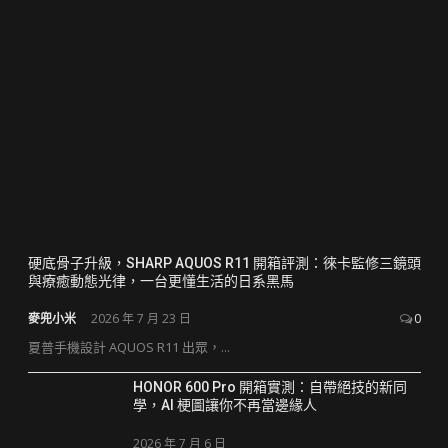
硬底骨子升級，SHARP AQUOS R11 開箱評測：徠卡監修三鏡頭
與療癒動態光律，一台更懂生活的日系黑馬
麥兜小米
2026 年 7 月 23 日
0
夏普手機設計 AQUOS R11 出眾，...
HONOR 600 Pro 開箱實測：自帶絕技的新同
學，AI 梗圖讓你不再當邊緣人
2026 年 7 月 6 日