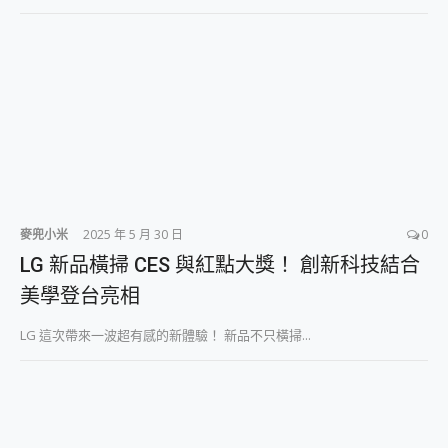
2億 APO蔡司長焦神機降臨~ vivo X200 Pro、vivo X200 就是這麼好拍
EaseUS Vocal Remover 免費線上去聲器一鍵去除人聲 人聲 音樂分離 2024 消除人聲推薦
3 個超值 MHN 飛人工具分享~~ iToolab AnyGo 魔物獵人 Now飛人 ios教學 不出門也可以到處走
Locawhere AnyTo 寶可夢飛人 AnyTo 不出門也可以飛遍全世界
小體積 40000mAh 超大容量 一次充5個設備 充好充滿 CUKTECH 酷態科 300W 微型充電站 開箱 評測
97.3% 恢復率，資料救援就是這麼簡單 EaseUS Data Recovery Wizard Free 18.0.0 業界最好的資料救援軟體
磁碟系統大風吹 有了 磁碟管理程式 EaseUS Partition Master 就是這麼簡單
全新 SONY Xperia 1 VI 開箱! 相機實測! 長焦覆蓋更遠更清晰、2日長續航、頂尖影音娛樂效能~
Xiaomi 14 Ultra 開箱 評測~ 有深度的 Leica 影像旗艦手機! 加碼小旗艦 Xiaomi 14 開箱 評測
vivo TWS 3e 真無線藍牙耳機智慧降噪升級、音質明亮溫潤，並支援雙設備連接~
麥兜小米
2025 年 5 月 30 日
0
MSI Claw 掌機專屬配件包 來囉 完美保護 MSI Claw A1M-026TW 電競掌機
人像旗艦 vivo V30 系列 開箱 評測! 首搭蔡司光學鏡頭、攝影棚級柔光環、拍攝功能最好玩的美拍神機 vivo V30 Pro
LG 新品橫掃 CES 與紅點大獎！ 創新科技結合
多個願望一次滿足 超強散熱 微星 MSI Claw A1M-026TW 電競掌機 開箱 評測
美學登台亮相
一吸完美對位 擁有超強吸力與超好用的隱磁支架 O-ONE MAG 最會吸的行動電源 開箱 評測
Motorola edge 70 pro 及 moto g37 power上市，登錄在送飛利浦氣炸鍋
LG 這次帶來一波超有感的新體驗！ 新品不只橫掃...
近八千元的 Soundcore Liberty 5 Pro Max，有螢幕的耳機會是智商稅嗎?
ASUS Pad 全面應援 Me Time，加碼愛奇藝黃金雙周卡體驗，專案價最低 NT$0 起
榮耀 HONOR 600 Pro x MOLLY Limited Edition 限量版開賣，攜手味全龍進駐大巨蛋萬人盛典