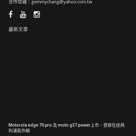
合作信箱：
gemmychang@yahoo.com.tw
Facebook
YouTube
Instagram
粉
頻
絲
道
最新文章
團
Motorola edge 70 pro 及 moto g37 power上市，登錄在送飛
利浦氣炸鍋