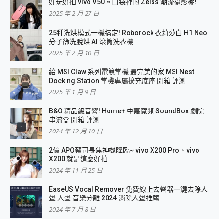
好玩好拍 vivo V50 ~ 口袋裡的 Zeiss 潮流攝影棚!
2025 年 2 月 27 日
25種洗烘模式一機搞定! Roborock 衣莉莎白 H1 Neo
分子篩洗脫烘 AI 滾筒洗衣機
2025 年 2 月 10 日
給 MSI Claw 系列電競掌機 最完美的家 MSI Nest
Docking Station 掌機專屬擴充底座 開箱 評測
2025 年 1 月 9 日
B&O 精品級音響! Home+ 中嘉寬頻 SoundBox 劇院
串流盒 開箱 評測
2024 年 12 月 10 日
2億 APO蔡司長焦神機降臨~ vivo X200 Pro、vivo
X200 就是這麼好拍
2024 年 11 月 25 日
EaseUS Vocal Remover 免費線上去聲器一鍵去除人
聲 人聲 音樂分離 2024 消除人聲推薦
2024 年 7 月 8 日