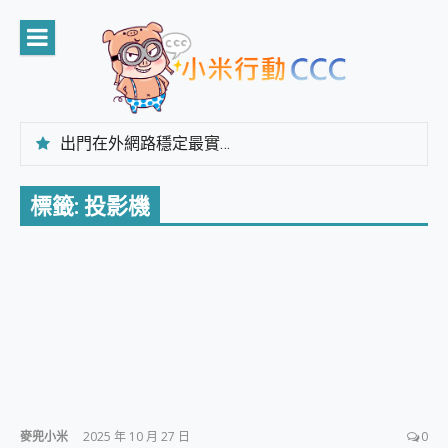
Skip
to
content
出門在外網路穩定最實在 「台灣大哥大」榮獲 4G/5G 在線率全球 NO.3 全台第一與全台六冠王實測心得，走到哪順到哪！
「AUSNAT R1 錄音卡」開箱評測~ 終結會議紀錄地獄，自動生成摘要報告，200+語言翻譯，旅遊最強搭檔。
CP 值天花板~ Bongcom BS5 足球君開箱~ 短焦投影機 3千元就能擁有！ 折扣碼在這～
標籤:
投影機
專為 PC上的 XBOX和掌機設計的 FireCuda X1070 SSD 固態硬碟開箱 評測
台灣製攝影機在這裡，100%全無線設計 SpotCam Solo Eco 太陽能防水雲端攝影機 SpotCam Solo 3 2.5K高畫質戶外攝影機 開箱 評測
電力超超超持久 MSI 微星 Prestige 14 AI+ D3MG-031TW 14吋 開箱評價，AI輕薄商務筆電 Copilot+ PC
超懂拍、耐用 AI 街拍機~ realme 16 Pro 開箱評價~ 2 億畫素 LumaColor 影像、持久續航與 IP69K 高防護
防窺黑科技 Galaxy S26 Ultra系列保護貼怎麼選？imos AR 低反光玻璃、藍寶石鏡頭貼與軍規防摔殼完整開箱評價
AI 支付 一錶搞定大小事 Xiaomi Watch 5 開箱 評測
超驚艷 讓人一眼就愛上 LENOVO 聯想 Yoga Book 9 14吋 AI輕薄筆電 開箱 評測
美到讓人超想擁有 moto pad 60 系列 與 Moto | Swarovski razr 60 冰藍限定版本 開箱 評測
好用的 EaseUS Partition Master 讓您輕鬆的移除與格式化有防寫保護的隨身碟或SD卡
一鍵修復模糊影片、舊照的 AI 好幫手! VideoProc Converter AI 新版全解析 × 年末優惠，一篇全看懂
小朋友才做選擇 投影機 RGB藍牙音響 氛圍情境燈 我通通都要！ Starfish 2 幻彩膠囊投影機｜結合「 智慧投影 & 煥彩流動 」的沈浸式生活新體驗
麥兜小米
2025 年 10 月 27 日
0