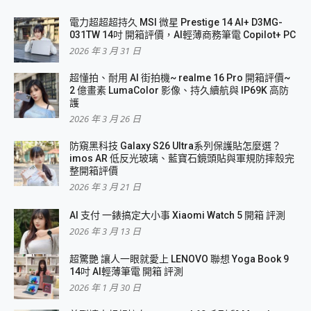
電力超超超持久 MSI 微星 Prestige 14 AI+ D3MG-
031TW 14吋 開箱評價，AI輕薄商務筆電 Copilot+ PC
2026 年 3 月 31 日
超懂拍、耐用 AI 街拍機~ realme 16 Pro 開箱評價~
2 億畫素 LumaColor 影像、持久續航與 IP69K 高防
護
2026 年 3 月 26 日
防窺黑科技 Galaxy S26 Ultra系列保護貼怎麼選？
imos AR 低反光玻璃、藍寶石鏡頭貼與軍規防摔殼完
整開箱評價
2026 年 3 月 21 日
AI 支付 一錶搞定大小事 Xiaomi Watch 5 開箱 評測
2026 年 3 月 13 日
超驚艷 讓人一眼就愛上 LENOVO 聯想 Yoga Book 9
14吋 AI輕薄筆電 開箱 評測
2026 年 1 月 30 日