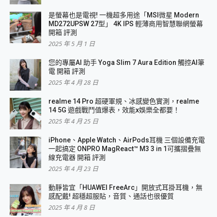
是螢幕也是電視! 一機超多用途「MSI微星 Modern
MD272UPSW 27型」 4K IPS 輕薄商用智慧聯網螢幕
開箱 評測
2025 年 5 月 1 日
您的專屬AI 助手 Yoga Slim 7 Aura Edition 觸控AI筆
電 開箱 評測
2025 年 4 月 28 日
realme 14 Pro 超硬軍規、冰感變色實測，realme
14 5G 遊戲戰鬥值爆表，效能x娛樂全都要！
2025 年 4 月 25 日
iPhone、Apple Watch、AirPods耳機 三個設備充電
一起搞定 ONPRO MagReact™ M3 3 in 1可攜摺疊無
線充電器 開箱 評測
2025 年 4 月 23 日
動靜皆宜「HUAWEI FreeArc」開放式耳掛耳機，無
感配戴! 超穩超服貼，音質、通話也很優質
2025 年 4 月 8 日