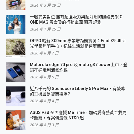
2024 年 3 月 29 日
一吸完美對位 擁有超強吸力與超好用的隱磁支架 O-
ONE MAG 最會吸的行動電源 開箱 評測
2024 年 1 月 25 日
OPPO 哈蘇 300mm 專業增距鏡實測：Find X9 Ultra
光學長焦隨手拍，紀錄生活就是這麼簡單
2026 年 8 月 7 日
Motorola edge 70 pro 及 moto g37 power上市，登
錄在送飛利浦氣炸鍋
2026 年 8 月 6 日
近八千元的 Soundcore Liberty 5 Pro Max，有螢幕
的耳機會是智商稅嗎?
2026 年 8 月 4 日
ASUS Pad 全面應援 Me Time，加碼愛奇藝黃金雙周
卡體驗，專案價最低 NT$0 起
2026 年 8 月 3 日