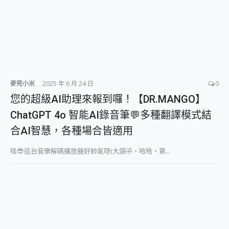
麥兜小米
2025 年 6 月 24 日
0
您的超級AI助理來報到囉！【DR.MANGO】
ChatGPT 4o 智能AI錄音筆💬多種翻譯模式結
合AI智慧，各種場合皆適用
哇😎這台音樂解碼播放器好帥氣呀(大誤🤣，哈哈，第...