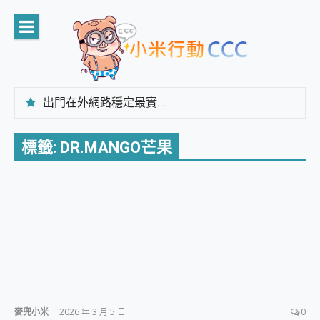
Skip
to
content
出門在外網路穩定最實在 「台灣大哥大」榮獲 4G/5G 在線率全球 NO.3 全台第一與全台六冠王實測心得，走到哪順到哪！
「AUSNAT R1 錄音卡」開箱評測~ 終結會議紀錄地獄，自動生成摘要報告，200+語言翻譯，旅遊最強搭檔。
CP 值天花板~ Bongcom BS5 足球君開箱~ 短焦投影機 3千元就能擁有！ 折扣碼在這～
標籤:
DR.MANGO芒果
專為 PC上的 XBOX和掌機設計的 FireCuda X1070 SSD 固態硬碟開箱 評測
台灣製攝影機在這裡，100%全無線設計 SpotCam Solo Eco 太陽能防水雲端攝影機 SpotCam Solo 3 2.5K高畫質戶外攝影機 開箱 評測
電力超超超持久 MSI 微星 Prestige 14 AI+ D3MG-031TW 14吋 開箱評價，AI輕薄商務筆電 Copilot+ PC
超懂拍、耐用 AI 街拍機~ realme 16 Pro 開箱評價~ 2 億畫素 LumaColor 影像、持久續航與 IP69K 高防護
防窺黑科技 Galaxy S26 Ultra系列保護貼怎麼選？imos AR 低反光玻璃、藍寶石鏡頭貼與軍規防摔殼完整開箱評價
AI 支付 一錶搞定大小事 Xiaomi Watch 5 開箱 評測
超驚艷 讓人一眼就愛上 LENOVO 聯想 Yoga Book 9 14吋 AI輕薄筆電 開箱 評測
美到讓人超想擁有 moto pad 60 系列 與 Moto | Swarovski razr 60 冰藍限定版本 開箱 評測
好用的 EaseUS Partition Master 讓您輕鬆的移除與格式化有防寫保護的隨身碟或SD卡
一鍵修復模糊影片、舊照的 AI 好幫手! VideoProc Converter AI 新版全解析 × 年末優惠，一篇全看懂
小朋友才做選擇 投影機 RGB藍牙音響 氛圍情境燈 我通通都要！ Starfish 2 幻彩膠囊投影機｜結合「 智慧投影 & 煥彩流動 」的沈浸式生活新體驗
麥兜小米
2026 年 3 月 5 日
0