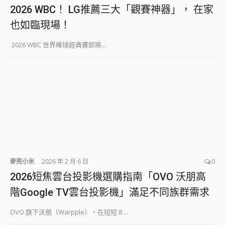
外型超吸晴~ 給您絕佳操控體驗 GravaStar Mercury K1 系列 異星機械鍵盤與 Mercury X 系列 輕量無線電競滑鼠 開箱 評測
2026 WBC！ LG推薦三大「觀賽神器」， 在家
開箱~變身「蜘蛛人」椅子軍師！MSI MPG 491CQP QD-OLED 超寬曲面電競螢幕，多工辦公、爽度滿滿的終極桌面體驗
iPhone 17 系列 有認證的防護來囉！ imos 首家導入 UL MCV 行銷宣告驗證的手機配件品牌
也如臨現場！
DJI Osmo Pocket 3 爽爽帶回家 歡慶 EaseUS 21 週年到來，「Slogan 海報徵稿活動」好康大放送
2026 WBC 世界棒球經典賽即將...
小巧好吸不擋鏡頭 有Qi2認證的 ONPRO MagReact MXs2 5000mAh薄型磁吸無線急速行動電源 開箱 評測
會走動的冷暖氣 SONY REON POCKET PRO 穿戴式智慧冷暖調溫裝置 開箱 評測
寶可夢飛人外掛iToolab AnyGo全新升級，GO Fest 五折優惠嗨翻天！支援 iOS/Android！
百倍變焦實測~ vivo X200 Pro 與 S25 Ultra 誰能滿足全場景拍攝需求？
超好用的 PLAUD NotePin AI 智慧錄音膠囊~ 您的AI 秘書已上線 每月免費送你 300分鐘轉寫
COMPUTEX 2025 來囉！AGI亞奇雷 AI・Gaming・創作儲存方案登場，趕快來AGI亞奇雷挑戰任務抽 PS5！
自帶線的 有線無線都能充 ONPRO MagReact M5 10000mAh 5合1 磁吸無線急速行動電源 開箱 評測
飛利浦 JS7310 ⚡【電急便｜行動儲能救車電源】 可靠的旅行夥伴！帶給您優異的安全性與強大供電效能
是螢幕也是電視! 一機超多用途「MSI微星 Modern MD272UPSW 27型」 4K IPS 輕薄商用智慧聯網螢幕 開箱 評測
您的專屬AI 助手 Yoga Slim 7 Aura Edition 觸控AI筆電 開箱 評測
realme 14 Pro 超硬軍規、冰感變色實測，realme 14 5G 遊戲戰鬥值爆表，效能x娛樂全都要！
麥兜小米
2026 年 2 月 6 日
0
iPhone、Apple Watch、AirPods耳機 三個設備充電一起搞定 ONPRO MagReact™ M3 3 in 1可攜摺疊無線充電器 開箱 評測
2026短焦雲台投影機選購指南「OVO 沃朋高
動靜皆宜「HUAWEI FreeArc」開放式耳掛耳機，無感配戴! 超穩超服貼，音質、通話也很優質
好玩好拍 vivo V50 ~ 口袋裡的 Zeiss 潮流攝影棚!
階Google TV雲台投影機」滿足不同族群需求
25種洗烘模式一機搞定! Roborock 衣莉莎白 H1 Neo分子篩洗脫烘 AI 滾筒洗衣機
給 MSI Claw 系列電競掌機 最完美的家 MSI Nest Docking Station 掌機專屬擴充底座 開箱 評測
OVO 旗下沃朋（Warpple），在短短 8 ...
B&O 精品級音響! Home+ 中嘉寬頻 SoundBox 劇院串流盒 開箱 評測