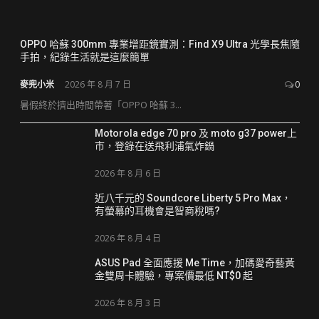
OPPO 哈蘇 300mm 專業增距鏡實測：Find X9 Ultra 光學長焦隨
手拍，紀錄生活就是這麼簡單
麥兜小米
2026 年 8 月 7 日
0
暑假終於擠出時間帶著「OPPO 哈蘇 3...
Motorola edge 70 pro 及 moto g37 power上
市，登錄在送飛利浦氣炸鍋
2026 年 8 月 6 日
近八千元的 Soundcore Liberty 5 Pro Max，
有螢幕的耳機會是智商稅嗎?
2026 年 8 月 4 日
ASUS Pad 全面應援 Me Time，加碼愛奇藝黃
金雙周卡體驗，專案價最低 NT$0 起
2026 年 8 月 3 日