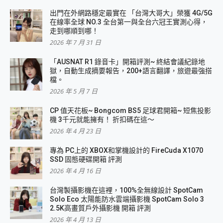
出門在外網路穩定最實在 「台灣大哥大」榮獲 4G/5G
在線率全球 NO.3 全台第一與全台六冠王實測心得，
走到哪順到哪！
2026 年 7 月 31 日
「AUSNAT R1 錄音卡」開箱評測~ 終結會議紀錄地
獄，自動生成摘要報告，200+語言翻譯，旅遊最強搭
檔。
2026 年 5 月 7 日
CP 值天花板~ Bongcom BS5 足球君開箱~ 短焦投影
機 3千元就能擁有！ 折扣碼在這～
2026 年 4 月 23 日
專為 PC上的 XBOX和掌機設計的 FireCuda X1070
SSD 固態硬碟開箱 評測
2026 年 4 月 16 日
台灣製攝影機在這裡，100%全無線設計 SpotCam
Solo Eco 太陽能防水雲端攝影機 SpotCam Solo 3
2.5K高畫質戶外攝影機 開箱 評測
2026 年 4 月 13 日