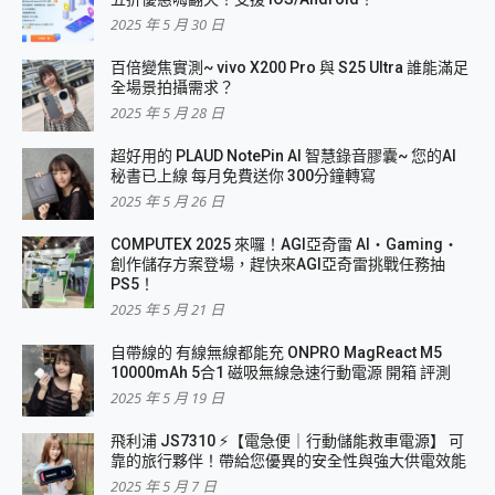
2025 年 5 月 30 日
百倍變焦實測~ vivo X200 Pro 與 S25 Ultra 誰能滿足
全場景拍攝需求？
2025 年 5 月 28 日
超好用的 PLAUD NotePin AI 智慧錄音膠囊~ 您的AI
秘書已上線 每月免費送你 300分鐘轉寫
2025 年 5 月 26 日
COMPUTEX 2025 來囉！AGI亞奇雷 AI・Gaming・
創作儲存方案登場，趕快來AGI亞奇雷挑戰任務抽
PS5！
2025 年 5 月 21 日
自帶線的 有線無線都能充 ONPRO MagReact M5
10000mAh 5合1 磁吸無線急速行動電源 開箱 評測
2025 年 5 月 19 日
飛利浦 JS7310 ⚡【電急便｜行動儲能救車電源】 可
靠的旅行夥伴！帶給您優異的安全性與強大供電效能
2025 年 5 月 7 日