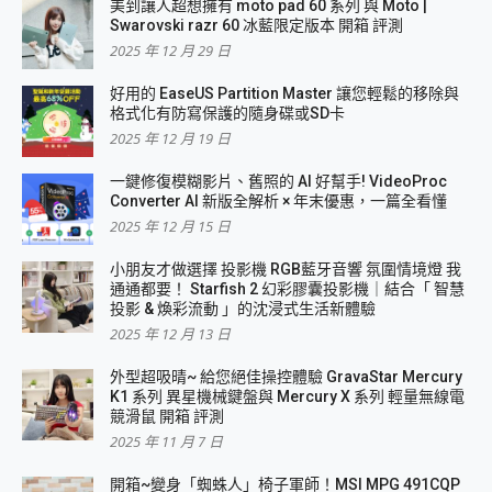
美到讓人超想擁有 moto pad 60 系列 與 Moto |
Swarovski razr 60 冰藍限定版本 開箱 評測
2025 年 12 月 29 日
好用的 EaseUS Partition Master 讓您輕鬆的移除與
格式化有防寫保護的隨身碟或SD卡
2025 年 12 月 19 日
一鍵修復模糊影片、舊照的 AI 好幫手! VideoProc
Converter AI 新版全解析 × 年末優惠，一篇全看懂
2025 年 12 月 15 日
小朋友才做選擇 投影機 RGB藍牙音響 氛圍情境燈 我
通通都要！ Starfish 2 幻彩膠囊投影機｜結合「 智慧
投影 & 煥彩流動 」的沈浸式生活新體驗
2025 年 12 月 13 日
外型超吸晴~ 給您絕佳操控體驗 GravaStar Mercury
K1 系列 異星機械鍵盤與 Mercury X 系列 輕量無線電
競滑鼠 開箱 評測
2025 年 11 月 7 日
開箱~變身「蜘蛛人」椅子軍師！MSI MPG 491CQP