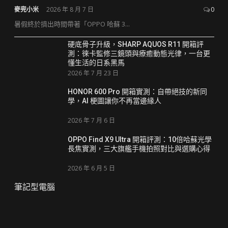
麥兜小米
2026 年 8 月 7 日
0
暑假終於擠出時間帶著「OPPO 哈蘇 3...
硬底骨子升級，SHARP AQUOS R11 開箱評
測：徠卡監修三鏡頭與療癒動態光律，一台更
懂生活的日系黑馬
2026 年 7 月 23 日
HONOR 600 Pro 開箱實測：自帶絕技的新同
學，AI 梗圖讓你不再當邊緣人
2026 年 7 月 6 日
OPPO Find X9 Ultra 開箱評測：10倍哈蘇光學
長焦實測，三大旗艦手機拍照對比與選購心得
2026 年 6 月 5 日
筆記型電腦