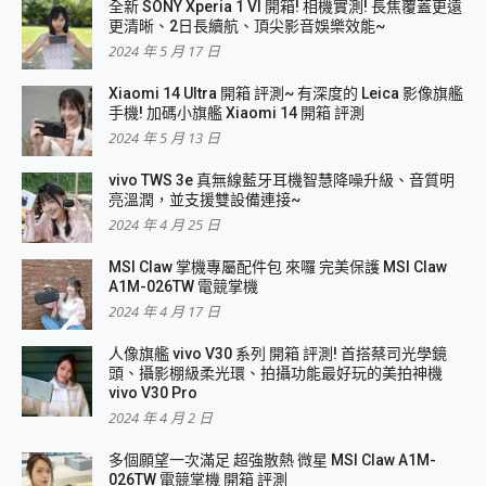
全新 SONY Xperia 1 VI 開箱! 相機實測! 長焦覆蓋更遠
更清晰、2日長續航、頂尖影音娛樂效能~
2024 年 5 月 17 日
Xiaomi 14 Ultra 開箱 評測~ 有深度的 Leica 影像旗艦
手機! 加碼小旗艦 Xiaomi 14 開箱 評測
2024 年 5 月 13 日
vivo TWS 3e 真無線藍牙耳機智慧降噪升級、音質明
亮溫潤，並支援雙設備連接~
2024 年 4 月 25 日
MSI Claw 掌機專屬配件包 來囉 完美保護 MSI Claw
A1M-026TW 電競掌機
2024 年 4 月 17 日
人像旗艦 vivo V30 系列 開箱 評測! 首搭蔡司光學鏡
頭、攝影棚級柔光環、拍攝功能最好玩的美拍神機
vivo V30 Pro
2024 年 4 月 2 日
多個願望一次滿足 超強散熱 微星 MSI Claw A1M-
026TW 電競掌機 開箱 評測