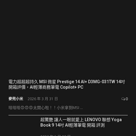
電力超超超持久 MSI 微星 Prestige 14 AI+ D3MG-031TW 14吋
開箱評價，AI輕薄商務筆電 Copilot+ PC
麥兜小米
2026 年 3 月 31 日
0
哇哇哇😍😍😍太開心啦！！小米拿到MSI ...
超驚艷 讓人一眼就愛上 LENOVO 聯想 Yoga
Book 9 14吋 AI輕薄筆電 開箱 評測