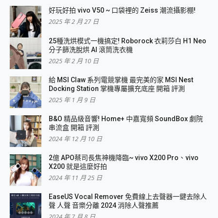
好玩好拍 vivo V50 ~ 口袋裡的 Zeiss 潮流攝影棚!
2025 年 2 月 27 日
25種洗烘模式一機搞定! Roborock 衣莉莎白 H1 Neo
分子篩洗脫烘 AI 滾筒洗衣機
2025 年 2 月 10 日
給 MSI Claw 系列電競掌機 最完美的家 MSI Nest
Docking Station 掌機專屬擴充底座 開箱 評測
2025 年 1 月 9 日
B&O 精品級音響! Home+ 中嘉寬頻 SoundBox 劇院
串流盒 開箱 評測
2024 年 12 月 10 日
2億 APO蔡司長焦神機降臨~ vivo X200 Pro、vivo
X200 就是這麼好拍
2024 年 11 月 25 日
EaseUS Vocal Remover 免費線上去聲器一鍵去除人
聲 人聲 音樂分離 2024 消除人聲推薦
2024 年 7 月 8 日