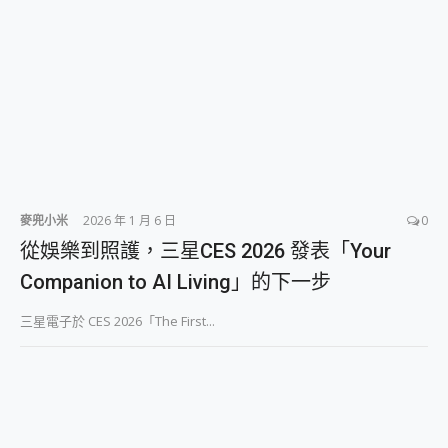
2億 APO蔡司長焦神機降臨~ vivo X200 Pro、vivo X200 就是這麼好拍
EaseUS Vocal Remover 免費線上去聲器一鍵去除人聲 人聲 音樂分離 2024 消除人聲推薦
3 個超值 MHN 飛人工具分享~~ iToolab AnyGo 魔物獵人 Now飛人 ios教學 不出門也可以到處走
Locawhere AnyTo 寶可夢飛人 AnyTo 不出門也可以飛遍全世界
小體積 40000mAh 超大容量 一次充5個設備 充好充滿 CUKTECH 酷態科 300W 微型充電站 開箱 評測
97.3% 恢復率，資料救援就是這麼簡單 EaseUS Data Recovery Wizard Free 18.0.0 業界最好的資料救援軟體
磁碟系統大風吹 有了 磁碟管理程式 EaseUS Partition Master 就是這麼簡單
全新 SONY Xperia 1 VI 開箱! 相機實測! 長焦覆蓋更遠更清晰、2日長續航、頂尖影音娛樂效能~
Xiaomi 14 Ultra 開箱 評測~ 有深度的 Leica 影像旗艦手機! 加碼小旗艦 Xiaomi 14 開箱 評測
vivo TWS 3e 真無線藍牙耳機智慧降噪升級、音質明亮溫潤，並支援雙設備連接~
麥兜小米
2026 年 1 月 6 日
0
MSI Claw 掌機專屬配件包 來囉 完美保護 MSI Claw A1M-026TW 電競掌機
從娛樂到照護，三星CES 2026 發表「Your
人像旗艦 vivo V30 系列 開箱 評測! 首搭蔡司光學鏡頭、攝影棚級柔光環、拍攝功能最好玩的美拍神機 vivo V30 Pro
Companion to AI Living」的下一步
多個願望一次滿足 超強散熱 微星 MSI Claw A1M-026TW 電競掌機 開箱 評測
一吸完美對位 擁有超強吸力與超好用的隱磁支架 O-ONE MAG 最會吸的行動電源 開箱 評測
三星電子於 CES 2026「The First...
OPPO 哈蘇 300mm 專業增距鏡實測：Find X9 Ultra 光學長焦隨手拍，紀錄生活就是這麼簡單
Motorola edge 70 pro 及 moto g37 power上市，登錄在送飛利浦氣炸鍋
近八千元的 Soundcore Liberty 5 Pro Max，有螢幕的耳機會是智商稅嗎?
ASUS Pad 全面應援 Me Time，加碼愛奇藝黃金雙周卡體驗，專案價最低 NT$0 起