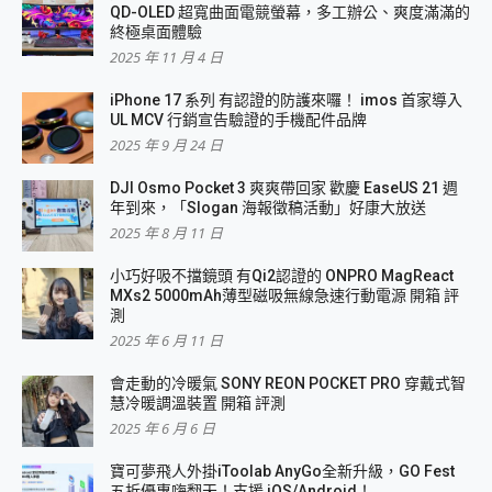
QD-OLED 超寬曲面電競螢幕，多工辦公、爽度滿滿的
終極桌面體驗
2025 年 11 月 4 日
iPhone 17 系列 有認證的防護來囉！ imos 首家導入
UL MCV 行銷宣告驗證的手機配件品牌
2025 年 9 月 24 日
DJI Osmo Pocket 3 爽爽帶回家 歡慶 EaseUS 21 週
年到來，「Slogan 海報徵稿活動」好康大放送
2025 年 8 月 11 日
小巧好吸不擋鏡頭 有Qi2認證的 ONPRO MagReact
MXs2 5000mAh薄型磁吸無線急速行動電源 開箱 評
測
2025 年 6 月 11 日
會走動的冷暖氣 SONY REON POCKET PRO 穿戴式智
慧冷暖調溫裝置 開箱 評測
2025 年 6 月 6 日
寶可夢飛人外掛iToolab AnyGo全新升級，GO Fest
五折優惠嗨翻天！支援 iOS/Android！