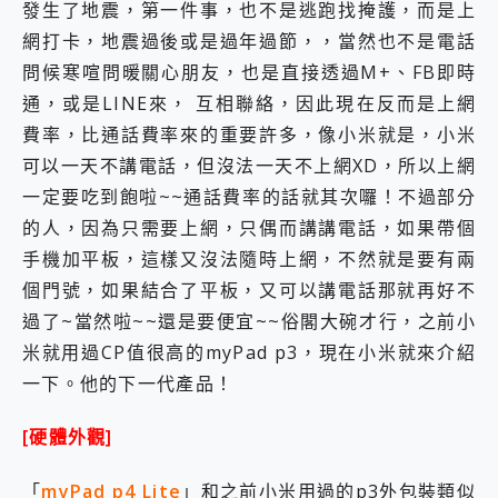
外型超吸晴~ 給您絕佳操控體驗 GravaStar Mercury K1 系列 異星機械鍵盤與 Mercury X 系列 輕量無線電競滑鼠 開箱 評測
發生了地震，第一件事，也不是逃跑找掩護，而是上
開箱~變身「蜘蛛人」椅子軍師！MSI MPG 491CQP QD-OLED 超寬曲面電競螢幕，多工辦公、爽度滿滿的終極桌面體驗
網打卡，地震過後或是過年過節，，當然也不是電話
iPhone 17 系列 有認證的防護來囉！ imos 首家導入 UL MCV 行銷宣告驗證的手機配件品牌
問候寒喧問暖關心朋友，也是直接透過M+、FB即時
DJI Osmo Pocket 3 爽爽帶回家 歡慶 EaseUS 21 週年到來，「Slogan 海報徵稿活動」好康大放送
通，或是LINE來， 互相聯絡，因此現在反而是上網
小巧好吸不擋鏡頭 有Qi2認證的 ONPRO MagReact MXs2 5000mAh薄型磁吸無線急速行動電源 開箱 評測
會走動的冷暖氣 SONY REON POCKET PRO 穿戴式智慧冷暖調溫裝置 開箱 評測
費率，比通話費率來的重要許多，像小米就是，小米
寶可夢飛人外掛iToolab AnyGo全新升級，GO Fest 五折優惠嗨翻天！支援 iOS/Android！
可以一天不講電話，但沒法一天不上網XD，所以上網
百倍變焦實測~ vivo X200 Pro 與 S25 Ultra 誰能滿足全場景拍攝需求？
一定要吃到飽啦~~通話費率的話就其次囉！不過部分
超好用的 PLAUD NotePin AI 智慧錄音膠囊~ 您的AI 秘書已上線 每月免費送你 300分鐘轉寫
COMPUTEX 2025 來囉！AGI亞奇雷 AI・Gaming・創作儲存方案登場，趕快來AGI亞奇雷挑戰任務抽 PS5！
的人，因為只需要上網，只偶而講講電話，如果帶個
自帶線的 有線無線都能充 ONPRO MagReact M5 10000mAh 5合1 磁吸無線急速行動電源 開箱 評測
手機加平板，這樣又沒法隨時上網，不然就是要有兩
飛利浦 JS7310 ⚡【電急便｜行動儲能救車電源】 可靠的旅行夥伴！帶給您優異的安全性與強大供電效能
個門號，如果結合了平板，又可以講電話那就再好不
是螢幕也是電視! 一機超多用途「MSI微星 Modern MD272UPSW 27型」 4K IPS 輕薄商用智慧聯網螢幕 開箱 評測
過了~當然啦~~還是要便宜~~俗閣大碗才行，之前小
您的專屬AI 助手 Yoga Slim 7 Aura Edition 觸控AI筆電 開箱 評測
realme 14 Pro 超硬軍規、冰感變色實測，realme 14 5G 遊戲戰鬥值爆表，效能x娛樂全都要！
米就用過CP值很高的myPad p3，現在小米就來介紹
iPhone、Apple Watch、AirPods耳機 三個設備充電一起搞定 ONPRO MagReact™ M3 3 in 1可攜摺疊無線充電器 開箱 評測
一下。他的下一代產品！
動靜皆宜「HUAWEI FreeArc」開放式耳掛耳機，無感配戴! 超穩超服貼，音質、通話也很優質
好玩好拍 vivo V50 ~ 口袋裡的 Zeiss 潮流攝影棚!
[硬體外觀]
25種洗烘模式一機搞定! Roborock 衣莉莎白 H1 Neo分子篩洗脫烘 AI 滾筒洗衣機
給 MSI Claw 系列電競掌機 最完美的家 MSI Nest Docking Station 掌機專屬擴充底座 開箱 評測
「
myPad p4 Lite
」和之前小米用過的p3外包裝類似
B&O 精品級音響! Home+ 中嘉寬頻 SoundBox 劇院串流盒 開箱 評測