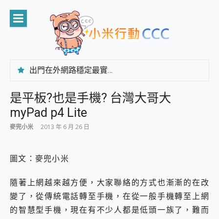
Skip
to
content
出門在外網路穩定最實在 「台灣大哥大」榮獲 4G/5G 在線率全球 NO.3 全台第一與全台六冠王實測心得，走到哪順到哪！
「AUSNAT R1 錄音卡」開箱評測~ 終結會議紀錄地獄，自動生成摘要報告，200+語言翻譯，旅遊最強搭檔。
CP 值天花板~ Bongcom BS5 足球君開箱~ 短焦投影機 3千元就能擁有！ 折扣碼在這～
是平板?也是手機? 台灣大哥大
專為 PC上的 XBOX和掌機設計的 FireCuda X1070 SSD 固態硬碟開箱 評測
myPad p4 Lite
台灣製攝影機在這裡，100%全無線設計 SpotCam Solo Eco 太陽能防水雲端攝影機 SpotCam Solo 3 2.5K高畫質戶外攝影機 開箱 評測
電力超超超持久 MSI 微星 Prestige 14 AI+ D3MG-031TW 14吋 開箱評價，AI輕薄商務筆電 Copilot+ PC
麥兜小米
2013 年 6 月 26 日
超懂拍、耐用 AI 街拍機~ realme 16 Pro 開箱評價~ 2 億畫素 LumaColor 影像、持久續航與 IP69K 高防護
防窺黑科技 Galaxy S26 Ultra系列保護貼怎麼選？imos AR 低反光玻璃、藍寶石鏡頭貼與軍規防摔殼完整開箱評價
AI 支付 一錶搞定大小事 Xiaomi Watch 5 開箱 評測
圖文：麥兜小米
超驚艷 讓人一眼就愛上 LENOVO 聯想 Yoga Book 9 14吋 AI輕薄筆電 開箱 評測
美到讓人超想擁有 moto pad 60 系列 與 Moto | Swarovski razr 60 冰藍限定版本 開箱 評測
隨著上網越來越方便，大家聯絡的方式也漸漸的在改
好用的 EaseUS Partition Master 讓您輕鬆的移除與格式化有防寫保護的隨身碟或SD卡
變了，從傳統電話轉至手機，在從一般手機轉至上網
一鍵修復模糊影片、舊照的 AI 好幫手! VideoProc Converter AI 新版全解析 × 年末優惠，一篇全看懂
的智慧型手機，現在有不少人都是低頭一族了，難而
小朋友才做選擇 投影機 RGB藍牙音響 氛圍情境燈 我通通都要！ Starfish 2 幻彩膠囊投影機｜結合「 智慧投影 & 煥彩流動 」的沈浸式生活新體驗