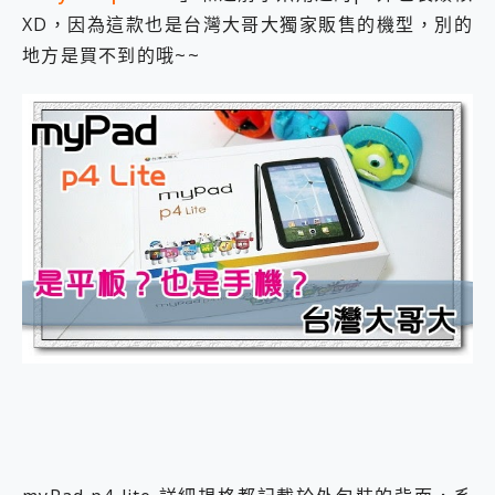
2億 APO蔡司長焦神機降臨~ vivo X200 Pro、vivo X200 就是這麼好拍
XD，因為這款也是台灣大哥大獨家販售的機型，別的
EaseUS Vocal Remover 免費線上去聲器一鍵去除人聲 人聲 音樂分離 2024 消除人聲推薦
地方是買不到的哦~~
3 個超值 MHN 飛人工具分享~~ iToolab AnyGo 魔物獵人 Now飛人 ios教學 不出門也可以到處走
Locawhere AnyTo 寶可夢飛人 AnyTo 不出門也可以飛遍全世界
小體積 40000mAh 超大容量 一次充5個設備 充好充滿 CUKTECH 酷態科 300W 微型充電站 開箱 評測
97.3% 恢復率，資料救援就是這麼簡單 EaseUS Data Recovery Wizard Free 18.0.0 業界最好的資料救援軟體
磁碟系統大風吹 有了 磁碟管理程式 EaseUS Partition Master 就是這麼簡單
全新 SONY Xperia 1 VI 開箱! 相機實測! 長焦覆蓋更遠更清晰、2日長續航、頂尖影音娛樂效能~
Xiaomi 14 Ultra 開箱 評測~ 有深度的 Leica 影像旗艦手機! 加碼小旗艦 Xiaomi 14 開箱 評測
vivo TWS 3e 真無線藍牙耳機智慧降噪升級、音質明亮溫潤，並支援雙設備連接~
MSI Claw 掌機專屬配件包 來囉 完美保護 MSI Claw A1M-026TW 電競掌機
人像旗艦 vivo V30 系列 開箱 評測! 首搭蔡司光學鏡頭、攝影棚級柔光環、拍攝功能最好玩的美拍神機 vivo V30 Pro
多個願望一次滿足 超強散熱 微星 MSI Claw A1M-026TW 電競掌機 開箱 評測
一吸完美對位 擁有超強吸力與超好用的隱磁支架 O-ONE MAG 最會吸的行動電源 開箱 評測
OPPO 哈蘇 300mm 專業增距鏡實測：Find X9 Ultra 光學長焦隨手拍，紀錄生活就是這麼簡單
Motorola edge 70 pro 及 moto g37 power上市，登錄在送飛利浦氣炸鍋
近八千元的 Soundcore Liberty 5 Pro Max，有螢幕的耳機會是智商稅嗎?
ASUS Pad 全面應援 Me Time，加碼愛奇藝黃金雙周卡體驗，專案價最低 NT$0 起