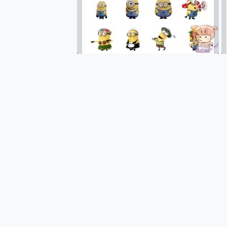
您的專屬AI 助手 Yoga Slim
realme 14 Pro 超硬
iPhone、Apple Watc
動靜皆宜「HUAWEI Fr
好玩好拍 vivo V50 ~ 口
25種洗烘模式一機搞定! Rob
給 MSI Claw 系列電競掌機
B&O 精品級音響! Home+
2億 APO蔡司長焦神機降臨~ v
EaseUS Vocal Rem
3 個超值 MHN 飛人工具分享
Locawhere AnyTo 
小體積 40000mAh 超大
97.3% 恢復率，資料救援就是這麼
磁碟系統大風吹 有了 磁碟管理程式
全新 SONY Xperia 
Xiaomi 14 Ultra 開箱
vivo TWS 3e 真
MSI Claw 掌機專屬配件包 
人像旗艦 vivo V30 系