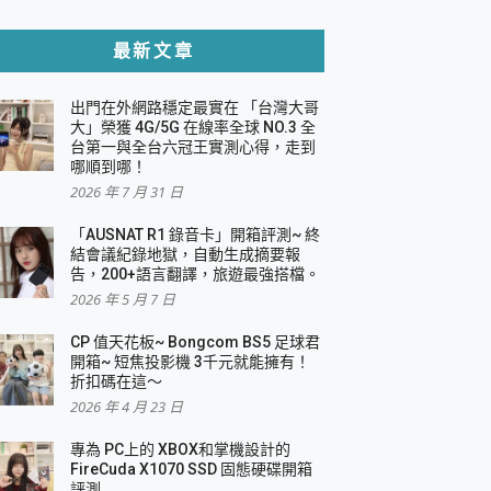
貼與軍規防摔殼完整開箱評價
最新文章
出門在外網路穩定最實在 「台灣大哥
，一篇全看懂
大」榮獲 4G/5G 在線率全球 NO.3 全
台第一與全台六冠王實測心得，走到
機｜結合「 智慧投影 & 煥彩流動 」的沈浸
哪順到哪！
2026 年 7 月 31 日
X 系列 輕量無線電競滑鼠 開箱 評測
多工辦公、爽度滿滿的終極桌面體驗
「AUSNAT R1 錄音卡」開箱評測~ 終
結會議紀錄地獄，自動生成摘要報
好康大放送
告，200+語言翻譯，旅遊最強搭檔。
動電源 開箱 評測
2026 年 5 月 7 日
CP 值天花板~ Bongcom BS5 足球君
開箱~ 短焦投影機 3千元就能擁有！
折扣碼在這～
寫
2026 年 4 月 23 日
挑戰任務抽 PS5！
 開箱 評測
專為 PC上的 XBOX和掌機設計的
與強大供電效能
FireCuda X1070 SSD 固態硬碟開箱
商用智慧聯網螢幕 開箱 評測
評測