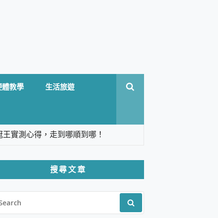
硬體教學
生活旅遊
台六冠王實測心得，走到哪順到哪！
翻譯，旅遊最強搭檔。
搜尋文章
 Solo 3 2.5K高畫質戶外攝影機 開箱 評
EARCH
pilot+ PC
R:
 IP69K 高防護