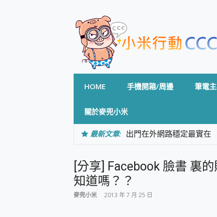
Skip
to
content
HOME
手機開箱/周邊
筆電主
關於麥兜小米
最新文章:
出門在外網路穩定最實在 「
「AUSNAT R1 錄音
CP 值天花板~ Bongco
[分享] Facebook 臉書
專為 PC上的 XBOX和掌機設計
台灣製攝影機在這裡，100%全無
知道嗎？？
測
麥兜小米
2013 年 7 月 25 日
電力超超超持久 MSI 微星 Pre
超懂拍、耐用 AI 街拍機~ re