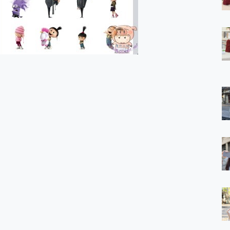
 7 Aura Edition 觸控AI筆電 開箱 評測
軍規、冰感變色實測，realme 14 5G 遊戲戰鬥值爆表，效能x娛樂全都
h、AirPods耳機 三個設備充電一起搞定 ONPRO MagReact™ M3 
eeArc」開放式耳掛耳機，無感配戴! 超穩超服貼，音質、通話也很
袋裡的 Zeiss 潮流攝影棚!
orock 衣莉莎白 H1 Neo分子篩洗脫烘 AI 滾筒洗衣機
 最完美的家 MSI Nest Docking Station 掌機專屬擴充底座 開箱
 中嘉寬頻 SoundBox 劇院串流盒 開箱 評測
ivo X200 Pro、vivo X200 就是這麼好拍
over 免費線上去聲器一鍵去除人聲 人聲 音樂分離 2024 消除人聲推薦
~~ iToolab AnyGo 魔物獵人 Now飛人 ios教學 不出門也可以
寶可夢飛人 AnyTo 不出門也可以飛遍全世界
容量 一次充5個設備 充好充滿 CUKTECH 酷態科 300W 微型充電站
簡單 EaseUS Data Recovery Wizard Free 18.0.0 
 EaseUS Partition Master 就是這麼簡單
1 VI 開箱! 相機實測! 長焦覆蓋更遠更清晰、2日長續航、頂尖影音娛樂
 評測~ 有深度的 Leica 影像旗艦手機! 加碼小旗艦 Xiaomi 14 開箱 評測
無線藍牙耳機智慧降噪升級、音質明亮溫潤，並支援雙設備連接~
來囉 完美保護 MSI Claw A1M-026TW 電競掌機
列 開箱 評測! 首搭蔡司光學鏡頭、攝影棚級柔光環、拍攝功能最好玩的美拍神