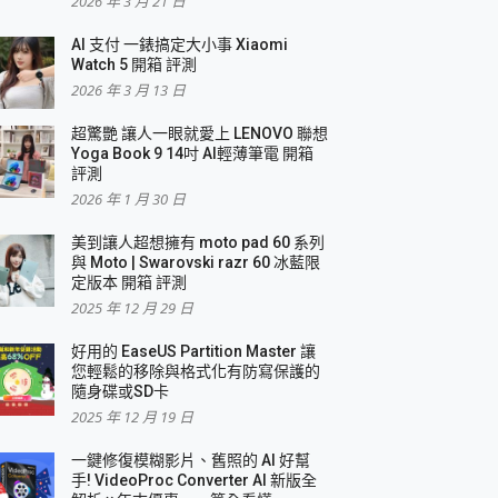
2026 年 3 月 21 日
AI 支付 一錶搞定大小事 Xiaomi
簡單
Watch 5 開箱 評測
2026 年 3 月 13 日
超驚艷 讓人一眼就愛上 LENOVO 聯想
Yoga Book 9 14吋 AI輕薄筆電 開箱
評測
2026 年 1 月 30 日
美到讓人超想擁有 moto pad 60 系列
與 Moto | Swarovski razr 60 冰藍限
定版本 開箱 評測
2025 年 12 月 29 日
好用的 EaseUS Partition Master 讓
您輕鬆的移除與格式化有防寫保護的
隨身碟或SD卡
2025 年 12 月 19 日
一鍵修復模糊影片、舊照的 AI 好幫
手! VideoProc Converter AI 新版全