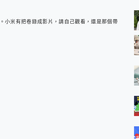
 MSI Claw A1M-026TW 電競掌機 開箱 評測
與超好用的隱磁支架 O-ONE MAG 最會吸的行動電源 開箱 評測
業增距鏡實測：Find X9 Ultra 光學長焦隨手拍，紀錄生活就是這麼
。小米有把卷錄成影片，請自己觀看，還是那個帶
ro 及 moto g37 power上市，登錄在送飛利浦氣炸鍋
iberty 5 Pro Max，有螢幕的耳機會是智商稅嗎?
e Time，加碼愛奇藝黃金雙周卡體驗，專案價最低 NT$0 起