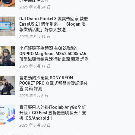
2025 年 9 月 24 日
DJI Osmo Pocket 3 爽爽帶回家 歡慶
EaseUS 21 週年到來，「Slogan 海
報徵稿活動」好康大放送
2025 年 8 月 11 日
小巧好吸不擋鏡頭 有Qi2認證的
ONPRO MagReact MXs2 5000mAh
薄型磁吸無線急速行動電源 開箱 評測
2025 年 6 月 11 日
會走動的冷暖氣 SONY REON
POCKET PRO 穿戴式智慧冷暖調溫裝
置 開箱 評測
2025 年 6 月 6 日
寶可夢飛人外掛iToolab AnyGo全新
升級，GO Fest 五折優惠嗨翻天！支
援 iOS/Android！
2025 年 5 月 30 日