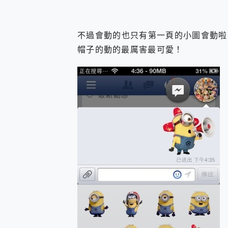
多個願望一次滿足 超強散熱 微星
一吸完美對位 擁有超強吸力
OPPO 哈蘇 300mm 專
不過會動的也只有第一頁的小圖會動啦
Motorola edge 70 p
帽子的動的最厲害最可愛！
近八千元的 Soundcore L
ASUS Pad 全面應援 M