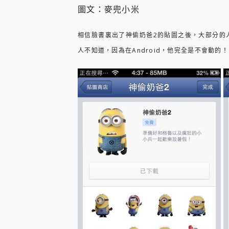
防窺黑科技 Galaxy S2
圖文：麥兜小米
AI 支付 一錶搞定大小事 Xiao
超驚艷 讓人一眼就愛上 LENOV
相信臉書裏出了神偷奶爸2的貼圖之後，大部分的
美到讓人超想擁有 moto pad 
好用的 EaseUS Parti
人不知道，因為在Android，他完全是不會動的！c
一鍵修復模糊影片、舊照的 AI 
小朋友才做選擇 投影機 RG
式生活新體驗
外型超吸晴~ 給您絕佳操控體驗 
開箱~變身「蜘蛛人」椅子軍師
iPhone 17 系列 有認
DJI Osmo Pocket 3
小巧好吸不擋鏡頭 有Qi2認證
會走動的冷暖氣 SONY RE
寶可夢飛人外掛iToolab An
百倍變焦實測~ vivo X200
超好用的 PLAUD NoteP
COMPUTEX 2025 來
自帶線的 有線無線都能充 ONP
飛利浦 JS7310 ⚡【
是螢幕也是電視! 一機超多用途