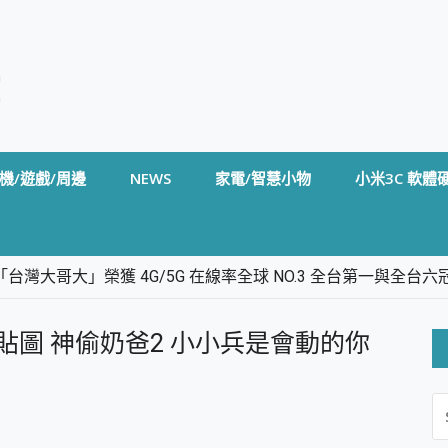
機/遊戲/周邊
NEWS
家電/智慧小物
小米3C 軟體
台灣大哥大」榮獲 4G/5G 在線率全球 NO.3 全台第一與全
卡」開箱評測~ 終結會議紀錄地獄，自動生成摘要報告，200+語言
m BS5 足球君開箱~ 短焦投影機 3千元就能擁有！ 折扣碼在這～
 裏的貼圖 神偷奶爸2 小小兵是會動的你
的 FireCuda X1070 SSD 固態硬碟開箱 評測
線設計 SpotCam Solo Eco 太陽能防水雲端攝影機 SpotCam
S
stige 14 AI+ D3MG-031TW 14吋 開箱評價，AI輕薄商務筆電 Co
FO
alme 16 Pro 開箱評價~ 2 億畫素 LumaColor 影像、持久續航與