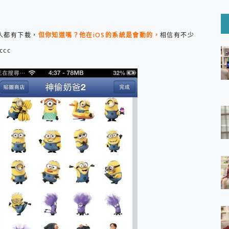
6 Ultra系列保護貼怎麼選？imos AR 低反光玻璃、藍寶石鏡頭
mi Watch 5 開箱 評測
O 聯想 Yoga Book 9 14吋 AI輕薄筆電 開箱 評測
人都有下載，
但你知道嗎？他在iOS的系統是會動的，
相信有不少
60 系列 與 Moto | Swarovski razr 60 冰藍限定版本 開箱 評測
tion Master 讓您輕鬆的移除與格式化有防寫保護的隨身碟或SD卡
cc
好幫手! VideoProc Converter AI 新版全解析 × 年末優惠
B藍牙音響 氛圍情境燈 我通通都要！ Starfish 2 幻彩膠囊投影
GravaStar Mercury K1 系列 異星機械鍵盤與 Mercury 
！MSI MPG 491CQP QD-OLED 超寬曲面電競螢幕，
證的防護來囉！ imos 首家導入 UL MCV 行銷宣告驗證的手機配件品牌
 爽爽帶回家 歡慶 EaseUS 21 週年到來，「Slogan 海報徵稿活動」
的 ONPRO MagReact MXs2 5000mAh薄型磁吸無線急速行
ON POCKET PRO 穿戴式智慧冷暖調溫裝置 開箱 評測
yGo全新升級，GO Fest 五折優惠嗨翻天！支援 iOS/Android！
 Pro 與 S25 Ultra 誰能滿足全場景拍攝需求？
in AI 智慧錄音膠囊~ 您的AI 秘書已上線 每月免費送你 300分鐘轉
囉！AGI亞奇雷 AI・Gaming・創作儲存方案登場，趕快來AGI亞奇雷
RO MagReact M5 10000mAh 5合1 磁吸無線急速行動電源
電急便｜行動儲能救車電源】 可靠的旅行夥伴！帶給您優異的安全性
「MSI微星 Modern MD272UPSW 27型」 4K IPS 輕薄