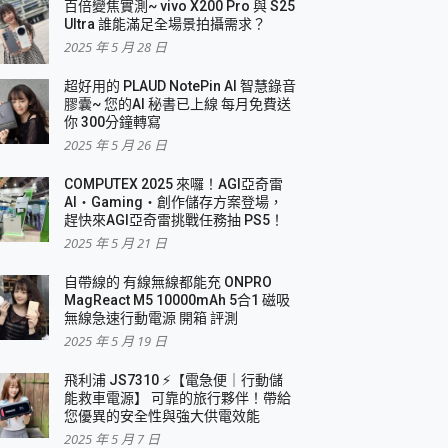
百倍變焦實測~ vivo X200 Pro 與 S25
Ultra 誰能滿足全場景拍攝需求？
2025 年 5 月 28 日
超好用的 PLAUD NotePin AI 智慧錄音
膠囊~ 您的AI 秘書已上線 每月免費送
你 300分鐘轉寫
2025 年 5 月 26 日
COMPUTEX 2025 來囉！AGI亞奇雷
AI・Gaming・創作儲存方案登場，
趕快來AGI亞奇雷挑戰任務抽 PS5！
2025 年 5 月 21 日
自帶線的 有線無線都能充 ONPRO
MagReact M5 10000mAh 5合1 磁吸
無線急速行動電源 開箱 評測
2025 年 5 月 19 日
飛利浦 JS7310 ⚡【電急便｜行動儲
能救車電源】 可靠的旅行夥伴！帶給
您優異的安全性與強大供電效能
2025 年 5 月 7 日