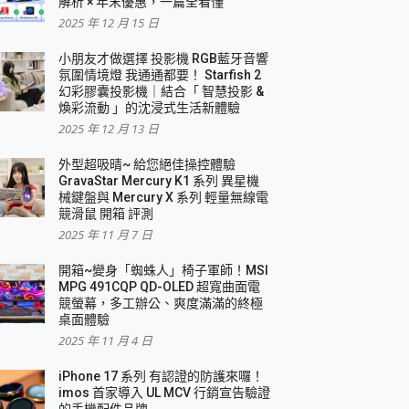
解析 × 年末優惠，一篇全看懂
2025 年 12 月 15 日
小朋友才做選擇 投影機 RGB藍牙音響
氛圍情境燈 我通通都要！ Starfish 2
幻彩膠囊投影機｜結合「 智慧投影 &
煥彩流動 」的沈浸式生活新體驗
2025 年 12 月 13 日
外型超吸晴~ 給您絕佳操控體驗
GravaStar Mercury K1 系列 異星機
械鍵盤與 Mercury X 系列 輕量無線電
競滑鼠 開箱 評測
2025 年 11 月 7 日
開箱~變身「蜘蛛人」椅子軍師！MSI
MPG 491CQP QD-OLED 超寬曲面電
競螢幕，多工辦公、爽度滿滿的終極
桌面體驗
2025 年 11 月 4 日
iPhone 17 系列 有認證的防護來囉！
imos 首家導入 UL MCV 行銷宣告驗證
的手機配件品牌