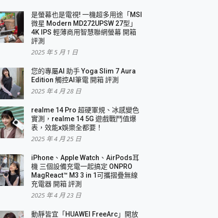
是螢幕也是電視! 一機超多用途「MSI
微星 Modern MD272UPSW 27型」
4K IPS 輕薄商用智慧聯網螢幕 開箱
評測
2025 年 5 月 1 日
您的專屬AI 助手 Yoga Slim 7 Aura
Edition 觸控AI筆電 開箱 評測
2025 年 4 月 28 日
realme 14 Pro 超硬軍規、冰感變色
實測，realme 14 5G 遊戲戰鬥值爆
表，效能x娛樂全都要！
2025 年 4 月 25 日
iPhone、Apple Watch、AirPods耳
機 三個設備充電一起搞定 ONPRO
MagReact™ M3 3 in 1可攜摺疊無線
充電器 開箱 評測
2025 年 4 月 23 日
動靜皆宜「HUAWEI FreeArc」開放