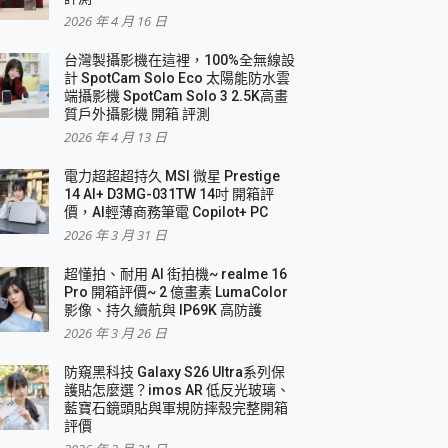
2026 年 4 月 16 日
要！
台灣製攝影機在這裡，100%全無線設
3 in 1可攜摺疊無線充電器 開箱 評測
計 SpotCam Solo Eco 太陽能防水雲
優質
端攝影機 SpotCam Solo 3 2.5K高畫
質戶外攝影機 開箱 評測
2026 年 4 月 13 日
 評測
電力超超超持久 MSI 微星 Prestige
14 AI+ D3MG-031TW 14吋 開箱評
價，AI輕薄商務筆電 Copilot+ PC
2026 年 3 月 31 日
到處走
超懂拍、耐用 AI 街拍機~ realme 16
 開箱 評測
Pro 開箱評價~ 2 億畫素 LumaColor
業界最好的資料救援軟體
影像、持久續航與 IP69K 高防護
2026 年 3 月 26 日
效能~
防窺黑科技 Galaxy S26 Ultra系列保
護貼怎麼選？imos AR 低反光玻璃、
藍寶石鏡頭貼與軍規防摔殼完整開箱
評價
機 vivo V30 Pro