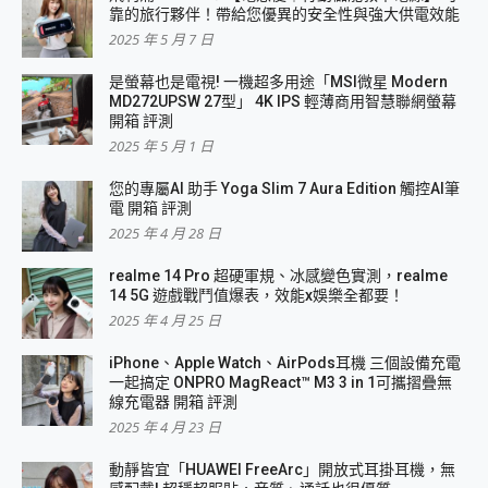
靠的旅行夥伴！帶給您優異的安全性與強大供電效能
2025 年 5 月 7 日
是螢幕也是電視! 一機超多用途「MSI微星 Modern
MD272UPSW 27型」 4K IPS 輕薄商用智慧聯網螢幕
開箱 評測
2025 年 5 月 1 日
您的專屬AI 助手 Yoga Slim 7 Aura Edition 觸控AI筆
電 開箱 評測
2025 年 4 月 28 日
realme 14 Pro 超硬軍規、冰感變色實測，realme
14 5G 遊戲戰鬥值爆表，效能x娛樂全都要！
2025 年 4 月 25 日
iPhone、Apple Watch、AirPods耳機 三個設備充電
一起搞定 ONPRO MagReact™ M3 3 in 1可攜摺疊無
線充電器 開箱 評測
2025 年 4 月 23 日
動靜皆宜「HUAWEI FreeArc」開放式耳掛耳機，無