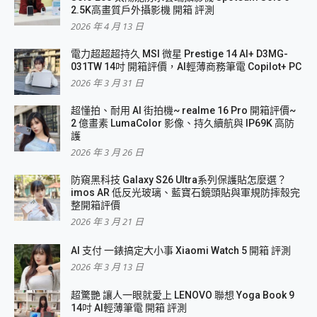
2.5K高畫質戶外攝影機 開箱 評測
2026 年 4 月 13 日
電力超超超持久 MSI 微星 Prestige 14 AI+ D3MG-
031TW 14吋 開箱評價，AI輕薄商務筆電 Copilot+ PC
2026 年 3 月 31 日
超懂拍、耐用 AI 街拍機~ realme 16 Pro 開箱評價~
2 億畫素 LumaColor 影像、持久續航與 IP69K 高防
護
2026 年 3 月 26 日
防窺黑科技 Galaxy S26 Ultra系列保護貼怎麼選？
imos AR 低反光玻璃、藍寶石鏡頭貼與軍規防摔殼完
整開箱評價
2026 年 3 月 21 日
AI 支付 一錶搞定大小事 Xiaomi Watch 5 開箱 評測
2026 年 3 月 13 日
超驚艷 讓人一眼就愛上 LENOVO 聯想 Yoga Book 9
14吋 AI輕薄筆電 開箱 評測