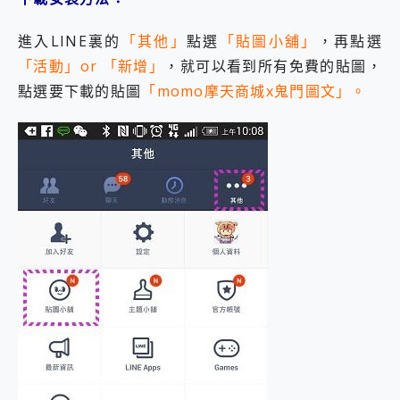
2億 APO蔡司長焦神機降臨~ vivo X200 Pro、vivo X200 就是這麼好拍
EaseUS Vocal Remover 免費線上去聲器一鍵去除人聲 人聲 音樂分離 2024 消除人聲推薦
進入LINE裏的
「其他」
點選
「貼圖小舖」
，再點選
3 個超值 MHN 飛人工具分享~~ iToolab AnyGo 魔物獵人 Now飛人 ios教學 不出門也可以到處走
「活動」or 「新增」
，就可以看到所有免費的貼圖，
Locawhere AnyTo 寶可夢飛人 AnyTo 不出門也可以飛遍全世界
點選要下載的貼圖
「momo摩天商城x鬼門圖文」
。
小體積 40000mAh 超大容量 一次充5個設備 充好充滿 CUKTECH 酷態科 300W 微型充電站 開箱 評測
97.3% 恢復率，資料救援就是這麼簡單 EaseUS Data Recovery Wizard Free 18.0.0 業界最好的資料救援軟體
磁碟系統大風吹 有了 磁碟管理程式 EaseUS Partition Master 就是這麼簡單
全新 SONY Xperia 1 VI 開箱! 相機實測! 長焦覆蓋更遠更清晰、2日長續航、頂尖影音娛樂效能~
Xiaomi 14 Ultra 開箱 評測~ 有深度的 Leica 影像旗艦手機! 加碼小旗艦 Xiaomi 14 開箱 評測
vivo TWS 3e 真無線藍牙耳機智慧降噪升級、音質明亮溫潤，並支援雙設備連接~
MSI Claw 掌機專屬配件包 來囉 完美保護 MSI Claw A1M-026TW 電競掌機
人像旗艦 vivo V30 系列 開箱 評測! 首搭蔡司光學鏡頭、攝影棚級柔光環、拍攝功能最好玩的美拍神機 vivo V30 Pro
多個願望一次滿足 超強散熱 微星 MSI Claw A1M-026TW 電競掌機 開箱 評測
一吸完美對位 擁有超強吸力與超好用的隱磁支架 O-ONE MAG 最會吸的行動電源 開箱 評測
業界首例百人盲測揭密，Shark EVOPOWER SYSTEM NEO+ 實測，如何精準解決居家清潔三大痛點？
OPPO 哈蘇 300mm 專業增距鏡實測：Find X9 Ultra 光學長焦隨手拍，紀錄生活就是這麼簡單
Motorola edge 70 pro 及 moto g37 power上市，登錄在送飛利浦氣炸鍋
近八千元的 Soundcore Liberty 5 Pro Max，有螢幕的耳機會是智商稅嗎?