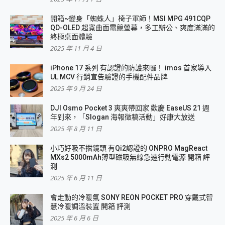
開箱~變身「蜘蛛人」椅子軍師！MSI MPG 491CQP
QD-OLED 超寬曲面電競螢幕，多工辦公、爽度滿滿的
終極桌面體驗
2025 年 11 月 4 日
iPhone 17 系列 有認證的防護來囉！ imos 首家導入
UL MCV 行銷宣告驗證的手機配件品牌
2025 年 9 月 24 日
DJI Osmo Pocket 3 爽爽帶回家 歡慶 EaseUS 21 週
年到來，「Slogan 海報徵稿活動」好康大放送
2025 年 8 月 11 日
小巧好吸不擋鏡頭 有Qi2認證的 ONPRO MagReact
MXs2 5000mAh薄型磁吸無線急速行動電源 開箱 評
測
2025 年 6 月 11 日
會走動的冷暖氣 SONY REON POCKET PRO 穿戴式智
慧冷暖調溫裝置 開箱 評測
2025 年 6 月 6 日