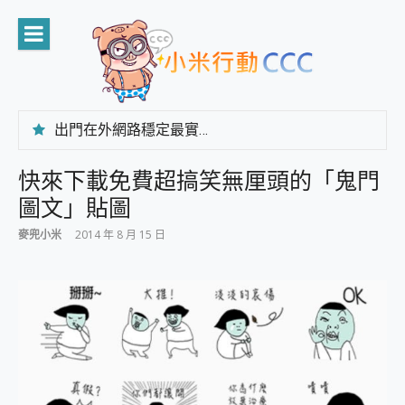
Skip
to
content
出門在外網路穩定最實在 「台灣大哥大」榮獲 4G/5G 在線率全球 NO.3 全台第一與全台六冠王實測心得，走到哪順到哪！
「AUSNAT R1 錄音卡」開箱評測~ 終結會議紀錄地獄，自動生成摘要報告，200+語言翻譯，旅遊最強搭檔。
CP 值天花板~ Bongcom BS5 足球君開箱~ 短焦投影機 3千元就能擁有！ 折扣碼在這～
快來下載免費超搞笑無厘頭的「鬼門
專為 PC上的 XBOX和掌機設計的 FireCuda X1070 SSD 固態硬碟開箱 評測
圖文」貼圖
台灣製攝影機在這裡，100%全無線設計 SpotCam Solo Eco 太陽能防水雲端攝影機 SpotCam Solo 3 2.5K高畫質戶外攝影機 開箱 評測
電力超超超持久 MSI 微星 Prestige 14 AI+ D3MG-031TW 14吋 開箱評價，AI輕薄商務筆電 Copilot+ PC
麥兜小米
2014 年 8 月 15 日
超懂拍、耐用 AI 街拍機~ realme 16 Pro 開箱評價~ 2 億畫素 LumaColor 影像、持久續航與 IP69K 高防護
防窺黑科技 Galaxy S26 Ultra系列保護貼怎麼選？imos AR 低反光玻璃、藍寶石鏡頭貼與軍規防摔殼完整開箱評價
AI 支付 一錶搞定大小事 Xiaomi Watch 5 開箱 評測
超驚艷 讓人一眼就愛上 LENOVO 聯想 Yoga Book 9 14吋 AI輕薄筆電 開箱 評測
美到讓人超想擁有 moto pad 60 系列 與 Moto | Swarovski razr 60 冰藍限定版本 開箱 評測
好用的 EaseUS Partition Master 讓您輕鬆的移除與格式化有防寫保護的隨身碟或SD卡
一鍵修復模糊影片、舊照的 AI 好幫手! VideoProc Converter AI 新版全解析 × 年末優惠，一篇全看懂
小朋友才做選擇 投影機 RGB藍牙音響 氛圍情境燈 我通通都要！ Starfish 2 幻彩膠囊投影機｜結合「 智慧投影 & 煥彩流動 」的沈浸式生活新體驗