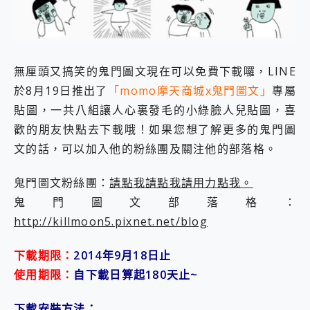
外型超吸晴~ 給您絕佳操控體驗 GravaStar Mercury K1 系列 異星機械鍵盤與 Mercury X 系列 輕量無線電競滑鼠 開箱 評測
開箱~變身「蜘蛛人」椅子軍師！MSI MPG 491CQP QD-OLED 超寬曲面電競螢幕，多工辦公、爽度滿滿的終極桌面體驗
iPhone 17 系列 有認證的防護來囉！ imos 首家導入 UL MCV 行銷宣告驗證的手機配件品牌
DJI Osmo Pocket 3 爽爽帶回家 歡慶 EaseUS 21 週年到來，「Slogan 海報徵稿活動」好康大放送
小巧好吸不擋鏡頭 有Qi2認證的 ONPRO MagReact MXs2 5000mAh薄型磁吸無線急速行動電源 開箱 評測
無厘頭又搞笑的鬼門圖文現在可以免費下載囉，LINE
會走動的冷暖氣 SONY REON POCKET PRO 穿戴式智慧冷暖調溫裝置 開箱 評測
於8月19日推出了
「momo摩天商城x鬼門圖文」
專屬
寶可夢飛人外掛iToolab AnyGo全新升級，GO Fest 五折優惠嗨翻天！支援 iOS/Android！
百倍變焦實測~ vivo X200 Pro 與 S25 Ultra 誰能滿足全場景拍攝需求？
貼圖，一共八組讓人心裏發毛的小綠臉人兒貼圖，喜
超好用的 PLAUD NotePin AI 智慧錄音膠囊~ 您的AI 秘書已上線 每月免費送你 300分鐘轉寫
歡的朋友快點去下載哦！如果您想了解更多的鬼門圖
COMPUTEX 2025 來囉！AGI亞奇雷 AI・Gaming・創作儲存方案登場，趕快來AGI亞奇雷挑戰任務抽 PS5！
文的話，可以加入他的粉絲團及關注他的部落格。
自帶線的 有線無線都能充 ONPRO MagReact M5 10000mAh 5合1 磁吸無線急速行動電源 開箱 評測
飛利浦 JS7310 ⚡【電急便｜行動儲能救車電源】 可靠的旅行夥伴！帶給您優異的安全性與強大供電效能
鬼門圖文粉絲團：
請點我請點我請用力點我。
是螢幕也是電視! 一機超多用途「MSI微星 Modern MD272UPSW 27型」 4K IPS 輕薄商用智慧聯網螢幕 開箱 評測
您的專屬AI 助手 Yoga Slim 7 Aura Edition 觸控AI筆電 開箱 評測
鬼門圖文部落格：
realme 14 Pro 超硬軍規、冰感變色實測，realme 14 5G 遊戲戰鬥值爆表，效能x娛樂全都要！
http://killmoon5.pixnet.net/blog
iPhone、Apple Watch、AirPods耳機 三個設備充電一起搞定 ONPRO MagReact™ M3 3 in 1可攜摺疊無線充電器 開箱 評測
動靜皆宜「HUAWEI FreeArc」開放式耳掛耳機，無感配戴! 超穩超服貼，音質、通話也很優質
下載期限：
2014年9月18日止
好玩好拍 vivo V50 ~ 口袋裡的 Zeiss 潮流攝影棚!
使用期限：
自下載日算起180天止~
25種洗烘模式一機搞定! Roborock 衣莉莎白 H1 Neo分子篩洗脫烘 AI 滾筒洗衣機
給 MSI Claw 系列電競掌機 最完美的家 MSI Nest Docking Station 掌機專屬擴充底座 開箱 評測
B&O 精品級音響! Home+ 中嘉寬頻 SoundBox 劇院串流盒 開箱 評測
下載安裝方法：