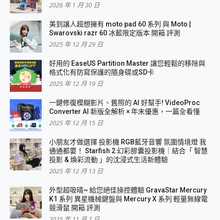
2026 年 1 月 30 日
美到讓人超想擁有 moto pad 60 系列 與 Moto |
Swarovski razr 60 冰藍限定版本 開箱 評測
2025 年 12 月 29 日
好用的 EaseUS Partition Master 讓您輕鬆的移除與
格式化有防寫保護的隨身碟或SD卡
2025 年 12 月 19 日
一鍵修復模糊影片、舊照的 AI 好幫手! VideoProc
Converter AI 新版全解析 × 年末優惠，一篇全看懂
2025 年 12 月 15 日
小朋友才做選擇 投影機 RGB藍牙音響 氛圍情境燈 我
通通都要！ Starfish 2 幻彩膠囊投影機｜結合「 智慧
投影 & 煥彩流動 」的沈浸式生活新體驗
2025 年 12 月 13 日
外型超吸晴~ 給您絕佳操控體驗 GravaStar Mercury
K1 系列 異星機械鍵盤與 Mercury X 系列 輕量無線電
競滑鼠 開箱 評測
2025 年 11 月 7 日