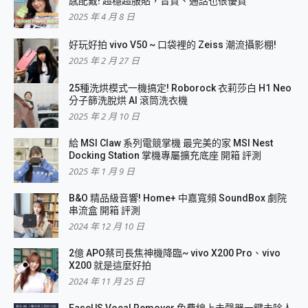
感配戴! 超穩超服貼，音質、通話也很優質
2025 年 4 月 8 日
好玩好拍 vivo V50 ~ 口袋裡的 Zeiss 潮流攝影棚!
2025 年 2 月 27 日
25種洗烘模式一機搞定! Roborock 衣莉莎白 H1 Neo
分子篩洗脫烘 AI 滾筒洗衣機
2025 年 2 月 10 日
給 MSI Claw 系列電競掌機 最完美的家 MSI Nest
Docking Station 掌機專屬擴充底座 開箱 評測
2025 年 1 月 9 日
B&O 精品級音響! Home+ 中嘉寬頻 SoundBox 劇院
串流盒 開箱 評測
2024 年 12 月 10 日
2億 APO蔡司長焦神機降臨~ vivo X200 Pro、vivo
X200 就是這麼好拍
2024 年 11 月 25 日
EaseUS Vocal Remover 免費線上去聲器一鍵去除人