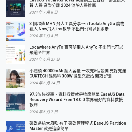
聲 人聲 音樂分離 2024 消除人聲推薦
2024 年 7 月 8 日
3 個超值 MHN 飛人工具分享~~ iToolab AnyGo 魔物
獵人 Now飛人 ios教學 不出門也可以到處走
2024 年 7 月 4 日
Locawhere AnyTo 寶可夢飛人 AnyTo 不出門也可以
飛遍全世界
2024 年 6 月 27 日
小體積 40000mAh 超大容量 一次充5個設備 充好充滿
CUKTECH 酷態科 300W 微型充電站 開箱 評測
2024 年 6 月 24 日
97.3% 恢復率，資料救援就是這麼簡單 EaseUS Data
Recovery Wizard Free 18.0.0 業界最好的資料救援
軟體
2024 年 6 月 7 日
磁碟系統大風吹 有了 磁碟管理程式 EaseUS Partition
Master 就是這麼簡單