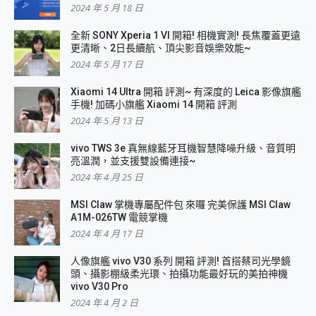
2024 年 5 月 18 日
全新 SONY Xperia 1 VI 開箱! 相機實測! 長焦覆蓋更遠
更清晰、2日長續航、頂尖影音娛樂效能~
2024 年 5 月 17 日
Xiaomi 14 Ultra 開箱 評測~ 有深度的 Leica 影像旗艦
手機! 加碼小旗艦 Xiaomi 14 開箱 評測
2024 年 5 月 13 日
vivo TWS 3e 真無線藍牙耳機智慧降噪升級、音質明
亮溫潤，並支援雙設備連接~
2024 年 4 月 25 日
MSI Claw 掌機專屬配件包 來囉 完美保護 MSI Claw
A1M-026TW 電競掌機
2024 年 4 月 17 日
人像旗艦 vivo V30 系列 開箱 評測! 首搭蔡司光學鏡
頭、攝影棚級柔光環、拍攝功能最好玩的美拍神機
vivo V30 Pro
2024 年 4 月 2 日