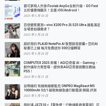
寶可夢飛人外掛iToolab AnyGo全新升級，GO Fest
五折優惠嗨翻天！支援 iOS/Android！
2025 年 5 月 30 日
百倍變焦實測~ vivo X200 Pro 與 S25 Ultra 誰能滿足
全場景拍攝需求？
2025 年 5 月 28 日
超好用的 PLAUD NotePin AI 智慧錄音膠囊~ 您的AI
秘書已上線 每月免費送你 300分鐘轉寫
2025 年 5 月 26 日
COMPUTEX 2025 來囉！AGI亞奇雷 AI・Gaming・
創作儲存方案登場，趕快來AGI亞奇雷挑戰任務抽
PS5！
2025 年 5 月 21 日
自帶線的 有線無線都能充 ONPRO MagReact M5
10000mAh 5合1 磁吸無線急速行動電源 開箱 評測
2025 年 5 月 19 日
飛利浦 JS7310 ⚡【電急便｜行動儲能救車電源】 可