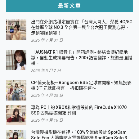
最新文章
出門在外網路穩定最實在 「台灣大哥大」榮獲 4G/5G
在線率全球 NO.3 全台第一與全台六冠王實測心得，
走到哪順到哪！
2026 年 7 月 31 日
「AUSNAT R1 錄音卡」開箱評測~ 終結會議紀錄地
獄，自動生成摘要報告，200+語言翻譯，旅遊最強搭
檔。
2026 年 5 月 7 日
CP 值天花板~ Bongcom BS5 足球君開箱~ 短焦投影
機 3千元就能擁有！ 折扣碼在這～
2026 年 4 月 23 日
專為 PC上的 XBOX和掌機設計的 FireCuda X1070
SSD 固態硬碟開箱 評測
2026 年 4 月 16 日
台灣製攝影機在這裡，100%全無線設計 SpotCam
Solo Eco 太陽能防水雲端攝影機 SpotCam Solo 3