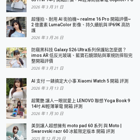
2026 年 3 月 31 日
超懂拍、耐用 AI 街拍機~ realme 16 Pro 開箱評價~
2 億畫素 LumaColor 影像、持久續航與 IP69K 高防
護
2026 年 3 月 26 日
防窺黑科技 Galaxy S26 Ultra系列保護貼怎麼選？
imos AR 低反光玻璃、藍寶石鏡頭貼與軍規防摔殼完
整開箱評價
2026 年 3 月 21 日
AI 支付 一錶搞定大小事 Xiaomi Watch 5 開箱 評測
2026 年 3 月 13 日
超驚艷 讓人一眼就愛上 LENOVO 聯想 Yoga Book 9
14吋 AI輕薄筆電 開箱 評測
2026 年 1 月 30 日
美到讓人超想擁有 moto pad 60 系列 與 Moto |
Swarovski razr 60 冰藍限定版本 開箱 評測
2025 年 12 月 29 日