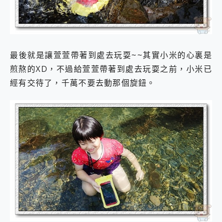
最後就是讓萱萱帶著到處去玩耍~~其實小米的心裏是
煎熬的XD，不過給萱萱帶著到處去玩耍之前，小米已
經有交待了，千萬不要去動那個旋鈕。