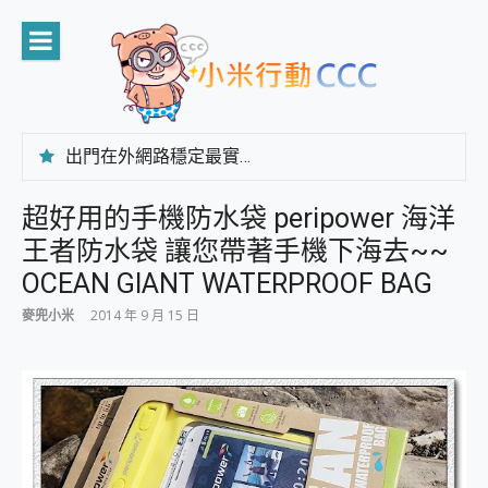
Skip
to
content
出門在外網路穩定最實在 「台灣大哥大」榮獲 4G/5G 在線率全球 NO.3 全台第一與全台六冠王實測心得，走到哪順到哪！
「AUSNAT R1 錄音卡」開箱評測~ 終結會議紀錄地獄，自動生成摘要報告，200+語言翻譯，旅遊最強搭檔。
CP 值天花板~ Bongcom BS5 足球君開箱~ 短焦投影機 3千元就能擁有！ 折扣碼在這～
超好用的手機防水袋 peripower 海洋
專為 PC上的 XBOX和掌機設計的 FireCuda X1070 SSD 固態硬碟開箱 評測
王者防水袋 讓您帶著手機下海去~~
台灣製攝影機在這裡，100%全無線設計 SpotCam Solo Eco 太陽能防水雲端攝影機 SpotCam Solo 3 2.5K高畫質戶外攝影機 開箱 評測
電力超超超持久 MSI 微星 Prestige 14 AI+ D3MG-031TW 14吋 開箱評價，AI輕薄商務筆電 Copilot+ PC
OCEAN GIANT WATERPROOF BAG
超懂拍、耐用 AI 街拍機~ realme 16 Pro 開箱評價~ 2 億畫素 LumaColor 影像、持久續航與 IP69K 高防護
麥兜小米
2014 年 9 月 15 日
防窺黑科技 Galaxy S26 Ultra系列保護貼怎麼選？imos AR 低反光玻璃、藍寶石鏡頭貼與軍規防摔殼完整開箱評價
AI 支付 一錶搞定大小事 Xiaomi Watch 5 開箱 評測
超驚艷 讓人一眼就愛上 LENOVO 聯想 Yoga Book 9 14吋 AI輕薄筆電 開箱 評測
美到讓人超想擁有 moto pad 60 系列 與 Moto | Swarovski razr 60 冰藍限定版本 開箱 評測
好用的 EaseUS Partition Master 讓您輕鬆的移除與格式化有防寫保護的隨身碟或SD卡
一鍵修復模糊影片、舊照的 AI 好幫手! VideoProc Converter AI 新版全解析 × 年末優惠，一篇全看懂
小朋友才做選擇 投影機 RGB藍牙音響 氛圍情境燈 我通通都要！ Starfish 2 幻彩膠囊投影機｜結合「 智慧投影 & 煥彩流動 」的沈浸式生活新體驗