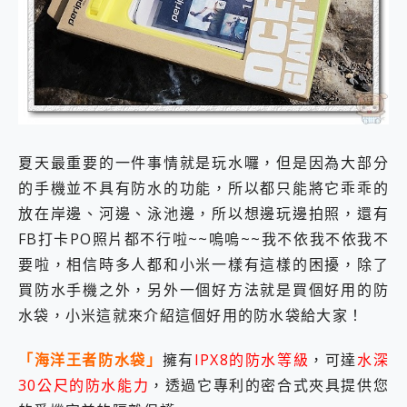
外型超吸晴~ 給您絕佳操控體驗 GravaStar Mercury K1 系列 異星機械鍵盤與 Mercury X 系列 輕量無線電競滑鼠 開箱 評測
開箱~變身「蜘蛛人」椅子軍師！MSI MPG 491CQP QD-OLED 超寬曲面電競螢幕，多工辦公、爽度滿滿的終極桌面體驗
iPhone 17 系列 有認證的防護來囉！ imos 首家導入 UL MCV 行銷宣告驗證的手機配件品牌
DJI Osmo Pocket 3 爽爽帶回家 歡慶 EaseUS 21 週年到來，「Slogan 海報徵稿活動」好康大放送
小巧好吸不擋鏡頭 有Qi2認證的 ONPRO MagReact MXs2 5000mAh薄型磁吸無線急速行動電源 開箱 評測
會走動的冷暖氣 SONY REON POCKET PRO 穿戴式智慧冷暖調溫裝置 開箱 評測
寶可夢飛人外掛iToolab AnyGo全新升級，GO Fest 五折優惠嗨翻天！支援 iOS/Android！
百倍變焦實測~ vivo X200 Pro 與 S25 Ultra 誰能滿足全場景拍攝需求？
夏天最重要的一件事情就是玩水囉，但是因為大部分
超好用的 PLAUD NotePin AI 智慧錄音膠囊~ 您的AI 秘書已上線 每月免費送你 300分鐘轉寫
COMPUTEX 2025 來囉！AGI亞奇雷 AI・Gaming・創作儲存方案登場，趕快來AGI亞奇雷挑戰任務抽 PS5！
的手機並不具有防水的功能，所以都只能將它乖乖的
自帶線的 有線無線都能充 ONPRO MagReact M5 10000mAh 5合1 磁吸無線急速行動電源 開箱 評測
放在岸邊、河邊、泳池邊，所以想邊玩邊拍照，還有
飛利浦 JS7310 ⚡【電急便｜行動儲能救車電源】 可靠的旅行夥伴！帶給您優異的安全性與強大供電效能
FB打卡PO照片都不行啦~~嗚嗚~~我不依我不依我不
是螢幕也是電視! 一機超多用途「MSI微星 Modern MD272UPSW 27型」 4K IPS 輕薄商用智慧聯網螢幕 開箱 評測
您的專屬AI 助手 Yoga Slim 7 Aura Edition 觸控AI筆電 開箱 評測
要啦，相信時多人都和小米一樣有這樣的困擾，除了
realme 14 Pro 超硬軍規、冰感變色實測，realme 14 5G 遊戲戰鬥值爆表，效能x娛樂全都要！
買防水手機之外，另外一個好方法就是買個好用的防
iPhone、Apple Watch、AirPods耳機 三個設備充電一起搞定 ONPRO MagReact™ M3 3 in 1可攜摺疊無線充電器 開箱 評測
水袋，小米這就來介紹這個好用的防水袋給大家！
動靜皆宜「HUAWEI FreeArc」開放式耳掛耳機，無感配戴! 超穩超服貼，音質、通話也很優質
好玩好拍 vivo V50 ~ 口袋裡的 Zeiss 潮流攝影棚!
「海洋王者防水袋」
擁有
IPX8的防水等級
，可達
水深
25種洗烘模式一機搞定! Roborock 衣莉莎白 H1 Neo分子篩洗脫烘 AI 滾筒洗衣機
給 MSI Claw 系列電競掌機 最完美的家 MSI Nest Docking Station 掌機專屬擴充底座 開箱 評測
30公尺的防水能力
，透過它專利的密合式夾具提供您
B&O 精品級音響! Home+ 中嘉寬頻 SoundBox 劇院串流盒 開箱 評測