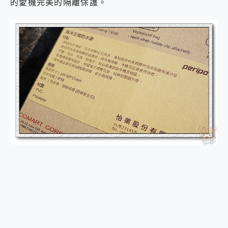
的愛機完美的隔離保護。
2億 APO蔡司長焦神機降臨~ vivo X200 Pro、vivo X200 就是這麼好拍
EaseUS Vocal Remover 免費線上去聲器一鍵去除人聲 人聲 音樂分離 2024 消除人聲推薦
3 個超值 MHN 飛人工具分享~~ iToolab AnyGo 魔物獵人 Now飛人 ios教學 不出門也可以到處走
Locawhere AnyTo 寶可夢飛人 AnyTo 不出門也可以飛遍全世界
小體積 40000mAh 超大容量 一次充5個設備 充好充滿 CUKTECH 酷態科 300W 微型充電站 開箱 評測
97.3% 恢復率，資料救援就是這麼簡單 EaseUS Data Recovery Wizard Free 18.0.0 業界最好的資料救援軟體
磁碟系統大風吹 有了 磁碟管理程式 EaseUS Partition Master 就是這麼簡單
全新 SONY Xperia 1 VI 開箱! 相機實測! 長焦覆蓋更遠更清晰、2日長續航、頂尖影音娛樂效能~
Xiaomi 14 Ultra 開箱 評測~ 有深度的 Leica 影像旗艦手機! 加碼小旗艦 Xiaomi 14 開箱 評測
vivo TWS 3e 真無線藍牙耳機智慧降噪升級、音質明亮溫潤，並支援雙設備連接~
MSI Claw 掌機專屬配件包 來囉 完美保護 MSI Claw A1M-026TW 電競掌機
人像旗艦 vivo V30 系列 開箱 評測! 首搭蔡司光學鏡頭、攝影棚級柔光環、拍攝功能最好玩的美拍神機 vivo V30 Pro
多個願望一次滿足 超強散熱 微星 MSI Claw A1M-026TW 電競掌機 開箱 評測
一吸完美對位 擁有超強吸力與超好用的隱磁支架 O-ONE MAG 最會吸的行動電源 開箱 評測
OPPO 哈蘇 300mm 專業增距鏡實測：Find X9 Ultra 光學長焦隨手拍，紀錄生活就是這麼簡單
Motorola edge 70 pro 及 moto g37 power上市，登錄在送飛利浦氣炸鍋
近八千元的 Soundcore Liberty 5 Pro Max，有螢幕的耳機會是智商稅嗎?
ASUS Pad 全面應援 Me Time，加碼愛奇藝黃金雙周卡體驗，專案價最低 NT$0 起