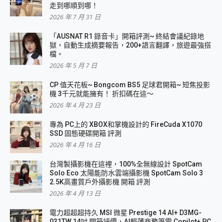
走到哪順到哪！
2026 年 7 月 31 日
「AUSNAT R1 錄音卡」開箱評測~ 終結會議紀錄地
獄，自動生成摘要報告，200+語言翻譯，旅遊最強搭
檔。
2026 年 5 月 7 日
CP 值天花板~ Bongcom BS5 足球君開箱~ 短焦投影
機 3千元就能擁有！ 折扣碼在這～
2026 年 4 月 23 日
專為 PC上的 XBOX和掌機設計的 FireCuda X1070
SSD 固態硬碟開箱 評測
2026 年 4 月 16 日
台灣製攝影機在這裡，100%全無線設計 SpotCam
Solo Eco 太陽能防水雲端攝影機 SpotCam Solo 3
2.5K高畫質戶外攝影機 開箱 評測
2026 年 4 月 13 日
電力超超超持久 MSI 微星 Prestige 14 AI+ D3MG-
031TW 14吋 開箱評價，AI輕薄商務筆電 Copilot+ PC