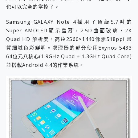
2億 APO蔡司長焦神機降臨~ vivo X200 Pro、vivo X200 就是這麼好拍
也可以完全的掌控了。
EaseUS Vocal Remover 免費線上去聲器一鍵去除人聲 人聲 音樂分離 2024 消除人聲推薦
3 個超值 MHN 飛人工具分享~~ iToolab AnyGo 魔物獵人 Now飛人 ios教學 不出門也可以到處走
Samsung GALAXY Note 4採用了頂級5.7吋的
Locawhere AnyTo 寶可夢飛人 AnyTo 不出門也可以飛遍全世界
Super AMOLED顯示螢慕，2.5D曲面玻璃，2K
小體積 40000mAh 超大容量 一次充5個設備 充好充滿 CUKTECH 酷態科 300W 微型充電站 開箱 評測
Quad HD 解析度，高達2560×1440像素518ppi 畫
97.3% 恢復率，資料救援就是這麼簡單 EaseUS Data Recovery Wizard Free 18.0.0 業界最好的資料救援軟體
磁碟系統大風吹 有了 磁碟管理程式 EaseUS Partition Master 就是這麼簡單
質細膩色彩鮮明。處理器的部分使用Exynos 5433
全新 SONY Xperia 1 VI 開箱! 相機實測! 長焦覆蓋更遠更清晰、2日長續航、頂尖影音娛樂效能~
64位元八核心(1.9GHz Quad + 1.3GHz Quad Core)
Xiaomi 14 Ultra 開箱 評測~ 有深度的 Leica 影像旗艦手機! 加碼小旗艦 Xiaomi 14 開箱 評測
並搭載Android 4.4的作業系統。
vivo TWS 3e 真無線藍牙耳機智慧降噪升級、音質明亮溫潤，並支援雙設備連接~
MSI Claw 掌機專屬配件包 來囉 完美保護 MSI Claw A1M-026TW 電競掌機
人像旗艦 vivo V30 系列 開箱 評測! 首搭蔡司光學鏡頭、攝影棚級柔光環、拍攝功能最好玩的美拍神機 vivo V30 Pro
多個願望一次滿足 超強散熱 微星 MSI Claw A1M-026TW 電競掌機 開箱 評測
一吸完美對位 擁有超強吸力與超好用的隱磁支架 O-ONE MAG 最會吸的行動電源 開箱 評測
Motorola edge 70 pro 及 moto g37 power上市，登錄在送飛利浦氣炸鍋
近八千元的 Soundcore Liberty 5 Pro Max，有螢幕的耳機會是智商稅嗎?
ASUS Pad 全面應援 Me Time，加碼愛奇藝黃金雙周卡體驗，專案價最低 NT$0 起
榮耀 HONOR 600 Pro x MOLLY Limited Edition 限量版開賣，攜手味全龍進駐大巨蛋萬人盛典