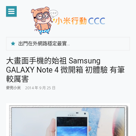
Skip
to
content
出門在外網路穩定最實在 「台灣大哥大」榮獲 4G/5G 在線率全球 NO.3 全台第一與全台六冠王實測心得，走到哪順到哪！
「AUSNAT R1 錄音卡」開箱評測~ 終結會議紀錄地獄，自動生成摘要報告，200+語言翻譯，旅遊最強搭檔。
CP 值天花板~ Bongcom BS5 足球君開箱~ 短焦投影機 3千元就能擁有！ 折扣碼在這～
大畫面手機的始祖 Samsung
專為 PC上的 XBOX和掌機設計的 FireCuda X1070 SSD 固態硬碟開箱 評測
GALAXY Note 4 微開箱 初體驗 有筆
台灣製攝影機在這裡，100%全無線設計 SpotCam Solo Eco 太陽能防水雲端攝影機 SpotCam Solo 3 2.5K高畫質戶外攝影機 開箱 評測
電力超超超持久 MSI 微星 Prestige 14 AI+ D3MG-031TW 14吋 開箱評價，AI輕薄商務筆電 Copilot+ PC
較厲害
超懂拍、耐用 AI 街拍機~ realme 16 Pro 開箱評價~ 2 億畫素 LumaColor 影像、持久續航與 IP69K 高防護
麥兜小米
2014 年 9 月 25 日
防窺黑科技 Galaxy S26 Ultra系列保護貼怎麼選？imos AR 低反光玻璃、藍寶石鏡頭貼與軍規防摔殼完整開箱評價
AI 支付 一錶搞定大小事 Xiaomi Watch 5 開箱 評測
超驚艷 讓人一眼就愛上 LENOVO 聯想 Yoga Book 9 14吋 AI輕薄筆電 開箱 評測
美到讓人超想擁有 moto pad 60 系列 與 Moto | Swarovski razr 60 冰藍限定版本 開箱 評測
好用的 EaseUS Partition Master 讓您輕鬆的移除與格式化有防寫保護的隨身碟或SD卡
一鍵修復模糊影片、舊照的 AI 好幫手! VideoProc Converter AI 新版全解析 × 年末優惠，一篇全看懂
小朋友才做選擇 投影機 RGB藍牙音響 氛圍情境燈 我通通都要！ Starfish 2 幻彩膠囊投影機｜結合「 智慧投影 & 煥彩流動 」的沈浸式生活新體驗