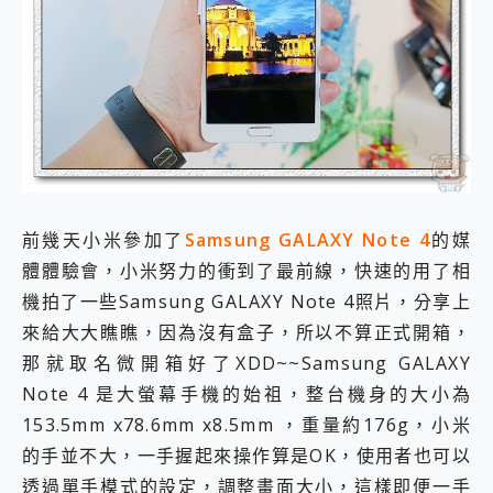
外型超吸晴~ 給您絕佳操控體驗 GravaStar Mercury K1 系列 異星機械鍵盤與 Mercury X 系列 輕量無線電競滑鼠 開箱 評測
開箱~變身「蜘蛛人」椅子軍師！MSI MPG 491CQP QD-OLED 超寬曲面電競螢幕，多工辦公、爽度滿滿的終極桌面體驗
iPhone 17 系列 有認證的防護來囉！ imos 首家導入 UL MCV 行銷宣告驗證的手機配件品牌
DJI Osmo Pocket 3 爽爽帶回家 歡慶 EaseUS 21 週年到來，「Slogan 海報徵稿活動」好康大放送
小巧好吸不擋鏡頭 有Qi2認證的 ONPRO MagReact MXs2 5000mAh薄型磁吸無線急速行動電源 開箱 評測
會走動的冷暖氣 SONY REON POCKET PRO 穿戴式智慧冷暖調溫裝置 開箱 評測
寶可夢飛人外掛iToolab AnyGo全新升級，GO Fest 五折優惠嗨翻天！支援 iOS/Android！
百倍變焦實測~ vivo X200 Pro 與 S25 Ultra 誰能滿足全場景拍攝需求？
超好用的 PLAUD NotePin AI 智慧錄音膠囊~ 您的AI 秘書已上線 每月免費送你 300分鐘轉寫
COMPUTEX 2025 來囉！AGI亞奇雷 AI・Gaming・創作儲存方案登場，趕快來AGI亞奇雷挑戰任務抽 PS5！
前幾天小米參加了
Samsung GALAXY Note 4
的媒
自帶線的 有線無線都能充 ONPRO MagReact M5 10000mAh 5合1 磁吸無線急速行動電源 開箱 評測
體體驗會，小米努力的衝到了最前線，快速的用了相
飛利浦 JS7310 ⚡【電急便｜行動儲能救車電源】 可靠的旅行夥伴！帶給您優異的安全性與強大供電效能
是螢幕也是電視! 一機超多用途「MSI微星 Modern MD272UPSW 27型」 4K IPS 輕薄商用智慧聯網螢幕 開箱 評測
機拍了一些Samsung GALAXY Note 4照片，分享上
您的專屬AI 助手 Yoga Slim 7 Aura Edition 觸控AI筆電 開箱 評測
來給大大瞧瞧，因為沒有盒子，所以不算正式開箱，
realme 14 Pro 超硬軍規、冰感變色實測，realme 14 5G 遊戲戰鬥值爆表，效能x娛樂全都要！
那就取名微開箱好了XDD~~Samsung GALAXY
iPhone、Apple Watch、AirPods耳機 三個設備充電一起搞定 ONPRO MagReact™ M3 3 in 1可攜摺疊無線充電器 開箱 評測
動靜皆宜「HUAWEI FreeArc」開放式耳掛耳機，無感配戴! 超穩超服貼，音質、通話也很優質
Note 4 是大螢幕手機的始祖，整台機身的大小為
好玩好拍 vivo V50 ~ 口袋裡的 Zeiss 潮流攝影棚!
153.5mm x78.6mm x8.5mm ，重量約176g，小米
25種洗烘模式一機搞定! Roborock 衣莉莎白 H1 Neo分子篩洗脫烘 AI 滾筒洗衣機
的手並不大，一手握起來操作算是OK，使用者也可以
給 MSI Claw 系列電競掌機 最完美的家 MSI Nest Docking Station 掌機專屬擴充底座 開箱 評測
透過單手模式的設定，調整畫面大小，這樣即便一手
B&O 精品級音響! Home+ 中嘉寬頻 SoundBox 劇院串流盒 開箱 評測