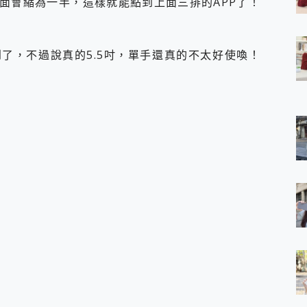
面會縮為一半，這樣就能點到上面三排的APP了！
 7 Aura Edition 觸控AI筆電 開箱 評測
軍規、冰感變色實測，realme 14 5G 遊戲戰鬥值爆表，效能x娛樂全都
h、AirPods耳機 三個設備充電一起搞定 ONPRO MagReact™ M3 
了，不過說真的5.5吋，單手還真的不太好使喚！
eeArc」開放式耳掛耳機，無感配戴! 超穩超服貼，音質、通話也很
袋裡的 Zeiss 潮流攝影棚!
orock 衣莉莎白 H1 Neo分子篩洗脫烘 AI 滾筒洗衣機
 最完美的家 MSI Nest Docking Station 掌機專屬擴充底座 開箱
 中嘉寬頻 SoundBox 劇院串流盒 開箱 評測
ivo X200 Pro、vivo X200 就是這麼好拍
over 免費線上去聲器一鍵去除人聲 人聲 音樂分離 2024 消除人聲推薦
~~ iToolab AnyGo 魔物獵人 Now飛人 ios教學 不出門也可以
寶可夢飛人 AnyTo 不出門也可以飛遍全世界
容量 一次充5個設備 充好充滿 CUKTECH 酷態科 300W 微型充電站
簡單 EaseUS Data Recovery Wizard Free 18.0.0 
 EaseUS Partition Master 就是這麼簡單
1 VI 開箱! 相機實測! 長焦覆蓋更遠更清晰、2日長續航、頂尖影音娛樂
 評測~ 有深度的 Leica 影像旗艦手機! 加碼小旗艦 Xiaomi 14 開箱 評測
無線藍牙耳機智慧降噪升級、音質明亮溫潤，並支援雙設備連接~
來囉 完美保護 MSI Claw A1M-026TW 電競掌機
列 開箱 評測! 首搭蔡司光學鏡頭、攝影棚級柔光環、拍攝功能最好玩的美拍神