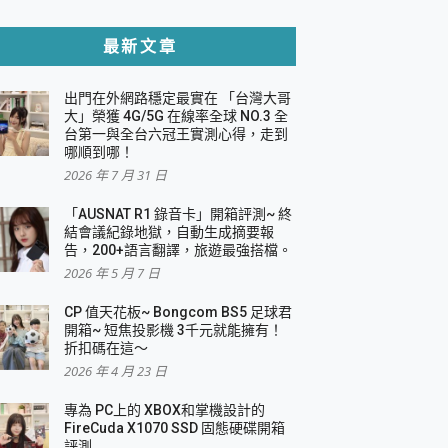
貼與軍規防摔殼完整開箱評價
最新文章
出門在外網路穩定最實在 「台灣大哥
，一篇全看懂
大」榮獲 4G/5G 在線率全球 NO.3 全
台第一與全台六冠王實測心得，走到
機｜結合「 智慧投影 & 煥彩流動 」的沈浸
哪順到哪！
2026 年 7 月 31 日
X 系列 輕量無線電競滑鼠 開箱 評測
多工辦公、爽度滿滿的終極桌面體驗
「AUSNAT R1 錄音卡」開箱評測~ 終
結會議紀錄地獄，自動生成摘要報
好康大放送
告，200+語言翻譯，旅遊最強搭檔。
動電源 開箱 評測
2026 年 5 月 7 日
CP 值天花板~ Bongcom BS5 足球君
開箱~ 短焦投影機 3千元就能擁有！
折扣碼在這～
寫
2026 年 4 月 23 日
挑戰任務抽 PS5！
 開箱 評測
專為 PC上的 XBOX和掌機設計的
與強大供電效能
FireCuda X1070 SSD 固態硬碟開箱
商用智慧聯網螢幕 開箱 評測
評測