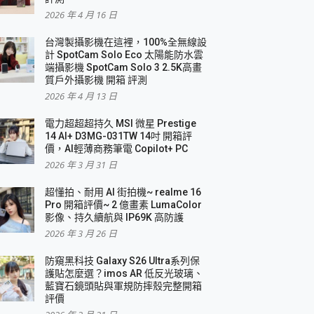
2026 年 4 月 16 日
要！
台灣製攝影機在這裡，100%全無線設
3 in 1可攜摺疊無線充電器 開箱 評測
計 SpotCam Solo Eco 太陽能防水雲
優質
端攝影機 SpotCam Solo 3 2.5K高畫
質戶外攝影機 開箱 評測
2026 年 4 月 13 日
 評測
電力超超超持久 MSI 微星 Prestige
14 AI+ D3MG-031TW 14吋 開箱評
價，AI輕薄商務筆電 Copilot+ PC
2026 年 3 月 31 日
到處走
超懂拍、耐用 AI 街拍機~ realme 16
 開箱 評測
Pro 開箱評價~ 2 億畫素 LumaColor
業界最好的資料救援軟體
影像、持久續航與 IP69K 高防護
2026 年 3 月 26 日
效能~
防窺黑科技 Galaxy S26 Ultra系列保
護貼怎麼選？imos AR 低反光玻璃、
藍寶石鏡頭貼與軍規防摔殼完整開箱
評價
機 vivo V30 Pro