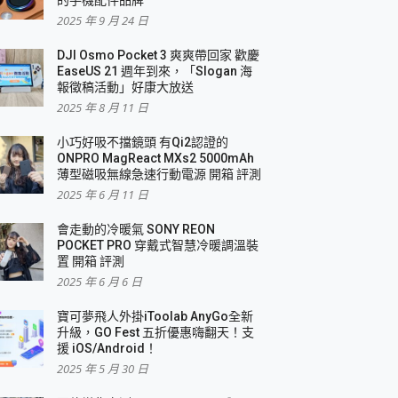
2025 年 9 月 24 日
DJI Osmo Pocket 3 爽爽帶回家 歡慶
EaseUS 21 週年到來，「Slogan 海
報徵稿活動」好康大放送
2025 年 8 月 11 日
小巧好吸不擋鏡頭 有Qi2認證的
ONPRO MagReact MXs2 5000mAh
薄型磁吸無線急速行動電源 開箱 評測
2025 年 6 月 11 日
會走動的冷暖氣 SONY REON
POCKET PRO 穿戴式智慧冷暖調溫裝
置 開箱 評測
2025 年 6 月 6 日
寶可夢飛人外掛iToolab AnyGo全新
升級，GO Fest 五折優惠嗨翻天！支
援 iOS/Android！
2025 年 5 月 30 日