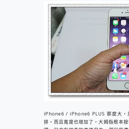
防窺黑科技 Galaxy S2
AI 支付 一錶搞定大小事 Xiao
超驚艷 讓人一眼就愛上 LENOV
美到讓人超想擁有 moto pad 
好用的 EaseUS Parti
一鍵修復模糊影片、舊照的 AI 
小朋友才做選擇 投影機 RG
式生活新體驗
外型超吸晴~ 給您絕佳操控體驗 
開箱~變身「蜘蛛人」椅子軍師
iPhone 17 系列 有認
DJI Osmo Pocket 3
小巧好吸不擋鏡頭 有Qi2認證
會走動的冷暖氣 SONY RE
寶可夢飛人外掛iToolab An
百倍變焦實測~ vivo X200
超好用的 PLAUD NoteP
COMPUTEX 2025 來
iPhone6 / iPhone6 PLUS
自帶線的 有線無線都能充 ONP
排，而且寬度也增加了，大姆指根本按
飛利浦 JS7310 ⚡【
是螢幕也是電視! 一機超多用途