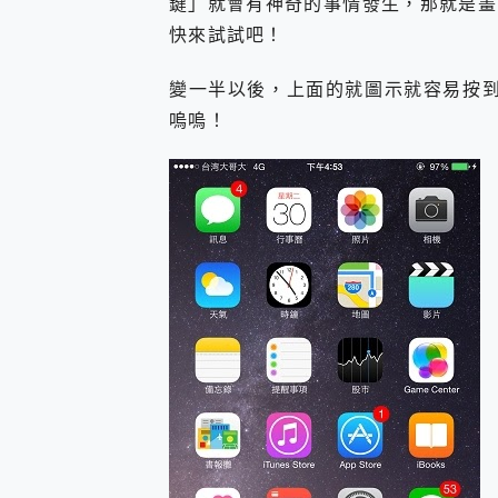
鍵」就會有神奇的事情發生，那就是畫
您的專屬AI 助手 Yoga Slim
快來試試吧！
realme 14 Pro 超硬
iPhone、Apple Watc
變一半以後，上面的就圖示就容易按到
動靜皆宜「HUAWEI Fr
好玩好拍 vivo V50 ~ 口
嗚嗚！
25種洗烘模式一機搞定! Rob
給 MSI Claw 系列電競掌機
B&O 精品級音響! Home+
2億 APO蔡司長焦神機降臨~ v
EaseUS Vocal Rem
3 個超值 MHN 飛人工具分享
Locawhere AnyTo 
小體積 40000mAh 超大
97.3% 恢復率，資料救援就是這麼
磁碟系統大風吹 有了 磁碟管理程式
全新 SONY Xperia 
Xiaomi 14 Ultra 開箱
vivo TWS 3e 真
MSI Claw 掌機專屬配件包 
人像旗艦 vivo V30 系