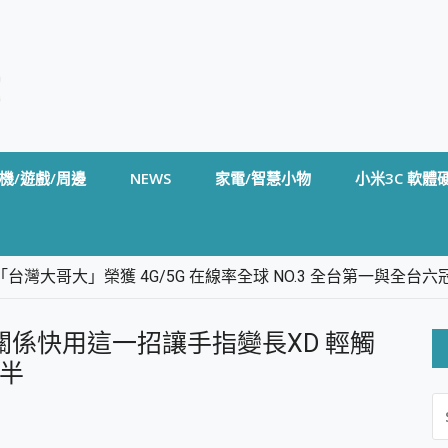
機/遊戲/周邊
NEWS
家電/智慧小物
小米3C 軟體
台灣大哥大」榮獲 4G/5G 在線率全球 NO.3 全台第一與全
卡」開箱評測~ 終結會議紀錄地獄，自動生成摘要報告，200+語言
m BS5 足球君開箱~ 短焦投影機 3千元就能擁有！ 折扣碼在這～
嗎？沒關係快用這一招讓手指變長XD 輕觸
的 FireCuda X1070 SSD 固態硬碟開箱 評測
線設計 SpotCam Solo Eco 太陽能防水雲端攝影機 SpotCam
一半
S
stige 14 AI+ D3MG-031TW 14吋 開箱評價，AI輕薄商務筆電 Co
FO
alme 16 Pro 開箱評價~ 2 億畫素 LumaColor 影像、持久續航與