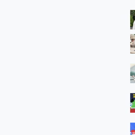
 MSI Claw A1M-026TW 電競掌機 開箱 評測
與超好用的隱磁支架 O-ONE MAG 最會吸的行動電源 開箱 評測
業增距鏡實測：Find X9 Ultra 光學長焦隨手拍，紀錄生活就是這麼
ro 及 moto g37 power上市，登錄在送飛利浦氣炸鍋
iberty 5 Pro Max，有螢幕的耳機會是智商稅嗎?
e Time，加碼愛奇藝黃金雙周卡體驗，專案價最低 NT$0 起