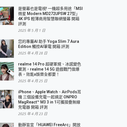
是螢幕也是電視! 一機超多用途「MSI
微星 Modern MD272UPSW 27型」
4K IPS 輕薄商用智慧聯網螢幕 開箱
評測
2025 年 5 月 1 日
您的專屬AI 助手 Yoga Slim 7 Aura
Edition 觸控AI筆電 開箱 評測
2025 年 4 月 28 日
realme 14 Pro 超硬軍規、冰感變色
實測，realme 14 5G 遊戲戰鬥值爆
表，效能x娛樂全都要！
2025 年 4 月 25 日
iPhone、Apple Watch、AirPods耳
機 三個設備充電一起搞定 ONPRO
MagReact™ M3 3 in 1可攜摺疊無線
充電器 開箱 評測
2025 年 4 月 23 日
動靜皆宜「HUAWEI FreeArc」開放