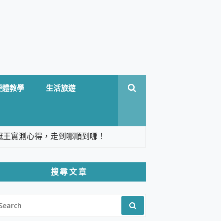
硬體教學
生活旅遊
台六冠王實測心得，走到哪順到哪！
翻譯，旅遊最強搭檔。
搜尋文章
 Solo 3 2.5K高畫質戶外攝影機 開箱 評
EARCH
pilot+ PC
R:
 IP69K 高防護