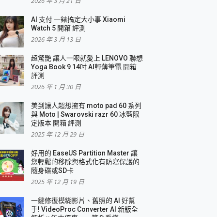
2026 年 3 月 21 日
AI 支付 一錶搞定大小事 Xiaomi
簡單
Watch 5 開箱 評測
2026 年 3 月 13 日
超驚艷 讓人一眼就愛上 LENOVO 聯想
Yoga Book 9 14吋 AI輕薄筆電 開箱
評測
2026 年 1 月 30 日
美到讓人超想擁有 moto pad 60 系列
與 Moto | Swarovski razr 60 冰藍限
定版本 開箱 評測
2025 年 12 月 29 日
好用的 EaseUS Partition Master 讓
您輕鬆的移除與格式化有防寫保護的
隨身碟或SD卡
2025 年 12 月 19 日
一鍵修復模糊影片、舊照的 AI 好幫
手! VideoProc Converter AI 新版全