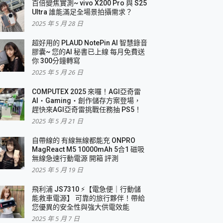
百倍變焦實測~ vivo X200 Pro 與 S25
Ultra 誰能滿足全場景拍攝需求？
2025 年 5 月 28 日
超好用的 PLAUD NotePin AI 智慧錄音
膠囊~ 您的AI 秘書已上線 每月免費送
你 300分鐘轉寫
2025 年 5 月 26 日
COMPUTEX 2025 來囉！AGI亞奇雷
AI・Gaming・創作儲存方案登場，
趕快來AGI亞奇雷挑戰任務抽 PS5！
2025 年 5 月 21 日
自帶線的 有線無線都能充 ONPRO
MagReact M5 10000mAh 5合1 磁吸
無線急速行動電源 開箱 評測
2025 年 5 月 19 日
飛利浦 JS7310 ⚡【電急便｜行動儲
能救車電源】 可靠的旅行夥伴！帶給
您優異的安全性與強大供電效能
2025 年 5 月 7 日