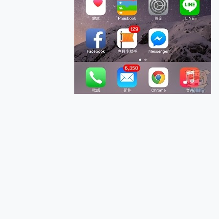
多個願望一次滿足 超強散熱 微星
一吸完美對位 擁有超強吸力
OPPO 哈蘇 300mm 專
Motorola edge 70 p
近八千元的 Soundcore L
ASUS Pad 全面應援 M