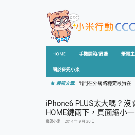
Skip
to
content
HOME
手機開箱/周邊
筆電主
關於麥兜小米
最新文章:
出門在外網路穩定最實在 「
「AUSNAT R1 錄音
CP 值天花板~ Bongco
iPhone6 PLUS太大
專為 PC上的 XBOX和掌機設計
台灣製攝影機在這裡，100%全無
HOME鍵兩下，頁面縮小
測
麥兜小米
2014 年 9 月 30 日
電力超超超持久 MSI 微星 Pre
超懂拍、耐用 AI 街拍機~ re