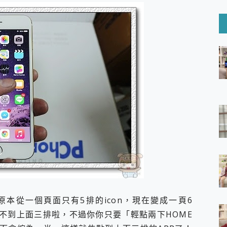
6 Ultra系列保護貼怎麼選？imos AR 低反光玻璃、藍寶石鏡頭
mi Watch 5 開箱 評測
O 聯想 Yoga Book 9 14吋 AI輕薄筆電 開箱 評測
60 系列 與 Moto | Swarovski razr 60 冰藍限定版本 開箱 評測
tion Master 讓您輕鬆的移除與格式化有防寫保護的隨身碟或SD卡
好幫手! VideoProc Converter AI 新版全解析 × 年末優惠
B藍牙音響 氛圍情境燈 我通通都要！ Starfish 2 幻彩膠囊投影
GravaStar Mercury K1 系列 異星機械鍵盤與 Mercury 
！MSI MPG 491CQP QD-OLED 超寬曲面電競螢幕，
證的防護來囉！ imos 首家導入 UL MCV 行銷宣告驗證的手機配件品牌
 爽爽帶回家 歡慶 EaseUS 21 週年到來，「Slogan 海報徵稿活動」
的 ONPRO MagReact MXs2 5000mAh薄型磁吸無線急速行
ON POCKET PRO 穿戴式智慧冷暖調溫裝置 開箱 評測
yGo全新升級，GO Fest 五折優惠嗨翻天！支援 iOS/Android！
 Pro 與 S25 Ultra 誰能滿足全場景拍攝需求？
in AI 智慧錄音膠囊~ 您的AI 秘書已上線 每月免費送你 300分鐘轉
囉！AGI亞奇雷 AI・Gaming・創作儲存方案登場，趕快來AGI亞奇雷
 那麼大，原本從一個頁面只有5排的icon，現在變成一頁6
RO MagReact M5 10000mAh 5合1 磁吸無線急速行動電源
不到上面三排啦，不過你你只要「輕點兩下HOME
電急便｜行動儲能救車電源】 可靠的旅行夥伴！帶給您優異的安全性
「MSI微星 Modern MD272UPSW 27型」 4K IPS 輕薄