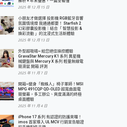
解析 × 年末優惠，一篇全看懂
2025 年 12 月 15 日
小朋友才做選擇 投影機 RGB藍牙音響
氛圍情境燈 我通通都要！ Starfish 2
幻彩膠囊投影機｜結合「 智慧投影 &
煥彩流動 」的沈浸式生活新體驗
2025 年 12 月 13 日
外型超吸晴~ 給您絕佳操控體驗
GravaStar Mercury K1 系列 異星機
械鍵盤與 Mercury X 系列 輕量無線電
競滑鼠 開箱 評測
2025 年 11 月 7 日
開箱~變身「蜘蛛人」椅子軍師！MSI
MPG 491CQP QD-OLED 超寬曲面電
競螢幕，多工辦公、爽度滿滿的終極
桌面體驗
2025 年 11 月 4 日
iPhone 17 系列 有認證的防護來囉！
imos 首家導入 UL MCV 行銷宣告驗證
的手機配件品牌