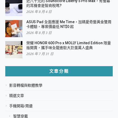
近八千元的 Soundcore Liberty 5 Pro Max，有螢幕
的耳機會是智商稅嗎?
2026 年 8 月 4 日
ASUS Pad 全面應援 Me Time，加碼愛奇藝黃金雙周
卡體驗，專案價最低 NT$0 起
2026 年 8 月 3 日
榮耀 HONOR 600 Pro x MOLLY Limited Edition 限量
版開賣，攜手味全龍進駐大巨蛋萬人盛典
2026 年 7 月 31 日
文章分類
影音轉檔與軟體教學
精選文章
手機開箱/周邊
智慧穿戴