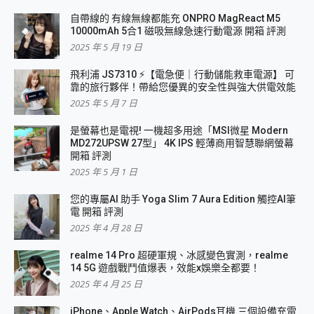
自帶線的 有線無線都能充 ONPRO MagReact M5
10000mAh 5合1 磁吸無線急速行動電源 開箱 評測
2025 年 5 月 19 日
飛利浦 JS7310 ⚡【電急便｜行動儲能救車電源】 可
靠的旅行夥伴！帶給您優異的安全性與強大供電效能
2025 年 5 月 7 日
是螢幕也是電視! 一機超多用途「MSI微星 Modern
MD272UPSW 27型」 4K IPS 輕薄商用智慧聯網螢幕
開箱 評測
2025 年 5 月 1 日
您的專屬AI 助手 Yoga Slim 7 Aura Edition 觸控AI筆
電 開箱 評測
2025 年 4 月 28 日
realme 14 Pro 超硬軍規、冰感變色實測，realme
14 5G 遊戲戰鬥值爆表，效能x娛樂全都要！
2025 年 4 月 25 日
iPhone、Apple Watch、AirPods耳機 三個設備充電