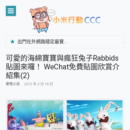
Skip
to
content
出門在外網路穩定最實在 「台灣大哥大」榮獲 4G/5G 在線率全球 NO.3 全台第一與全台六冠王實測心得，走到哪順到哪！
「AUSNAT R1 錄音卡」開箱評測~ 終結會議紀錄地獄，自動生成摘要報告，200+語言翻譯，旅遊最強搭檔。
CP 值天花板~ Bongcom BS5 足球君開箱~ 短焦投影機 3千元就能擁有！ 折扣碼在這～
可愛的海綿寶寶與瘋狂兔子Rabbids
專為 PC上的 XBOX和掌機設計的 FireCuda X1070 SSD 固態硬碟開箱 評測
貼圖來囉！ WeChat免費貼圖欣賞介
台灣製攝影機在這裡，100%全無線設計 SpotCam Solo Eco 太陽能防水雲端攝影機 SpotCam Solo 3 2.5K高畫質戶外攝影機 開箱 評測
電力超超超持久 MSI 微星 Prestige 14 AI+ D3MG-031TW 14吋 開箱評價，AI輕薄商務筆電 Copilot+ PC
紹集(2)
超懂拍、耐用 AI 街拍機~ realme 16 Pro 開箱評價~ 2 億畫素 LumaColor 影像、持久續航與 IP69K 高防護
麥兜小米
2015 年 3 月 18 日
防窺黑科技 Galaxy S26 Ultra系列保護貼怎麼選？imos AR 低反光玻璃、藍寶石鏡頭貼與軍規防摔殼完整開箱評價
AI 支付 一錶搞定大小事 Xiaomi Watch 5 開箱 評測
超驚艷 讓人一眼就愛上 LENOVO 聯想 Yoga Book 9 14吋 AI輕薄筆電 開箱 評測
美到讓人超想擁有 moto pad 60 系列 與 Moto | Swarovski razr 60 冰藍限定版本 開箱 評測
好用的 EaseUS Partition Master 讓您輕鬆的移除與格式化有防寫保護的隨身碟或SD卡
一鍵修復模糊影片、舊照的 AI 好幫手! VideoProc Converter AI 新版全解析 × 年末優惠，一篇全看懂
小朋友才做選擇 投影機 RGB藍牙音響 氛圍情境燈 我通通都要！ Starfish 2 幻彩膠囊投影機｜結合「 智慧投影 & 煥彩流動 」的沈浸式生活新體驗