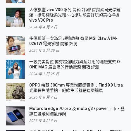
人像旗艦 vivo V30 系列 開箱 評測! 首搭蔡司光學鏡
頭、攝影棚級柔光環、拍攝功能最好玩的美拍神機
vivo V30 Pro
2024 年 4 月 2 日
多個願望一次滿足 超強散熱 微星 MSI Claw A1M-
026TW 電競掌機 開箱 評測
2024 年 3 月 29 日
一吸完美對位 擁有超強吸力與超好用的隱磁支架 O-
ONE MAG 最會吸的行動電源 開箱 評測
2024 年 1 月 25 日
OPPO 哈蘇 300mm 專業增距鏡實測：Find X9 Ultra
光學長焦隨手拍，紀錄生活就是這麼簡單
2026 年 8 月 7 日
Motorola edge 70 pro 及 moto g37 power上市，登
錄在送飛利浦氣炸鍋
2026 年 8 月 6 日