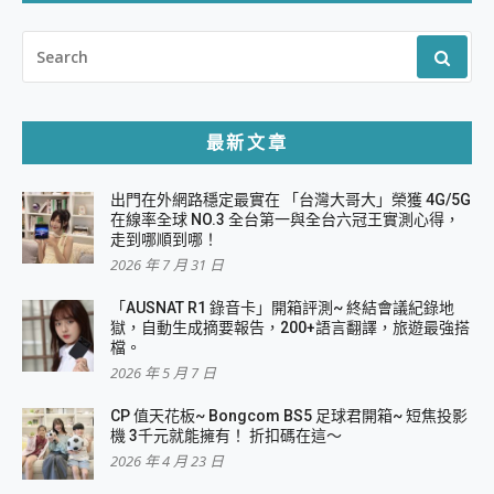
SEARCH
FOR:
最新文章
出門在外網路穩定最實在 「台灣大哥大」榮獲 4G/5G
在線率全球 NO.3 全台第一與全台六冠王實測心得，
走到哪順到哪！
2026 年 7 月 31 日
「AUSNAT R1 錄音卡」開箱評測~ 終結會議紀錄地
獄，自動生成摘要報告，200+語言翻譯，旅遊最強搭
檔。
2026 年 5 月 7 日
CP 值天花板~ Bongcom BS5 足球君開箱~ 短焦投影
機 3千元就能擁有！ 折扣碼在這～
2026 年 4 月 23 日