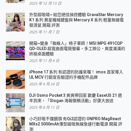
2025 年 12 月 13 日
外型超吸晴~ 給您絕佳操控體驗 GravaStar Mercury
K1 系列 異星機械鍵盤與 Mercury X 系列 輕量無線電
競滑鼠 開箱 評測
2025 年 11 月 7 日
開箱~變身「蜘蛛人」椅子軍師！MSI MPG 491CQP
QD-OLED 超寬曲面電競螢幕，多工辦公、爽度滿滿的
終極桌面體驗
2025 年 11 月 4 日
iPhone 17 系列 有認證的防護來囉！ imos 首家導入
UL MCV 行銷宣告驗證的手機配件品牌
2025 年 9 月 24 日
DJI Osmo Pocket 3 爽爽帶回家 歡慶 EaseUS 21 週
年到來，「Slogan 海報徵稿活動」好康大放送
2025 年 8 月 11 日
小巧好吸不擋鏡頭 有Qi2認證的 ONPRO MagReact
MXs2 5000mAh薄型磁吸無線急速行動電源 開箱 評
測