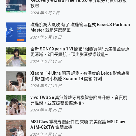
Recovery Wizard Free 18.0.0 業界最好的資料救援
軟體
2024 年 6 月 7 日
磁碟系統大風吹 有了 磁碟管理程式 EaseUS Partition
Master 就是這麼簡單
2024 年 5 月 18 日
全新 SONY Xperia 1 VI 開箱! 相機實測! 長焦覆蓋更遠
更清晰、2日長續航、頂尖影音娛樂效能~
2024 年 5 月 17 日
Xiaomi 14 Ultra 開箱 評測~ 有深度的 Leica 影像旗艦
手機! 加碼小旗艦 Xiaomi 14 開箱 評測
2024 年 5 月 13 日
vivo TWS 3e 真無線藍牙耳機智慧降噪升級、音質明
亮溫潤，並支援雙設備連接~
2024 年 4 月 25 日
MSI Claw 掌機專屬配件包 來囉 完美保護 MSI Claw
A1M-026TW 電競掌機
2024 年 4 月 17 日