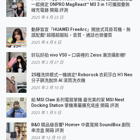
一起搞定 ONPRO MagReact™ M3 3 in 1可攜摺疊無
線充電器 開箱 評測
2025 年 4 月 23 日
動靜皆宜「HUAWEI FreeArc」開放式耳掛耳機，無
感配戴! 超穩超服貼，音質、通話也很優質
2025 年 4 月 8 日
好玩好拍 vivo V50 ~ 口袋裡的 Zeiss 潮流攝影棚!
2025 年 2 月 27 日
25種洗烘模式一機搞定! Roborock 衣莉莎白 H1 Neo
分子篩洗脫烘 AI 滾筒洗衣機
2025 年 2 月 10 日
給 MSI Claw 系列電競掌機 最完美的家 MSI Nest
Docking Station 掌機專屬擴充底座 開箱 評測
2025 年 1 月 9 日
B&O 精品級音響! Home+ 中嘉寬頻 SoundBox 劇院
串流盒 開箱 評測
2024 年 12 月 10 日