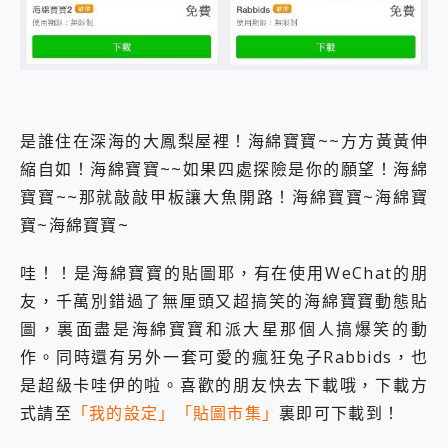
外型超吸晴~ 給您絕佳操控體驗 GravaStar Mercury K1 系列 異星機械鍵盤與 Mercury X 系列 輕量無線電競滑鼠 開箱 評測
開箱~變身「蜘蛛人」椅子軍師！MSI MPG 491CQP QD-OLED 超寬曲面電競螢幕，多工辦公、爽度滿滿的終極桌面體驗
iPhone 17 系列 有認證的防護來囉！ imos 首家導入 UL MCV 行銷宣告驗證的手機配件品牌
DJI Osmo Pocket 3 爽爽帶回家 歡慶 EaseUS 21 週年到來，「Slogan 海報徵稿活動」好康大放送
小巧好吸不擋鏡頭 有Qi2認證的 ONPRO MagReact MXs2 5000mAh薄型磁吸無線急速行動電源 開箱 評測
會走動的冷暖氣 SONY REON POCKET PRO 穿戴式智慧冷暖調溫裝置 開箱 評測
寶可夢飛人外掛iToolab AnyGo全新升級，GO Fest 五折優惠嗨翻天！支援 iOS/Android！
是誰住在深海的大鳳梨屋裡！海綿寶寶~~方方黃黃伸
百倍變焦實測~ vivo X200 Pro 與 S25 Ultra 誰能滿足全場景拍攝需求？
縮自如！海綿寶寶~~如果四處探險是你的願望！海綿
超好用的 PLAUD NotePin AI 智慧錄音膠囊~ 您的AI 秘書已上線 每月免費送你 300分鐘轉寫
寶寶~~那就敲敲甲板讓大魚開路！海綿寶寶~海綿寶
COMPUTEX 2025 來囉！AGI亞奇雷 AI・Gaming・創作儲存方案登場，趕快來AGI亞奇雷挑戰任務抽 PS5！
寶~海綿寶寶~
自帶線的 有線無線都能充 ONPRO MagReact M5 10000mAh 5合1 磁吸無線急速行動電源 開箱 評測
飛利浦 JS7310 ⚡【電急便｜行動儲能救車電源】 可靠的旅行夥伴！帶給您優異的安全性與強大供電效能
是螢幕也是電視! 一機超多用途「MSI微星 Modern MD272UPSW 27型」 4K IPS 輕薄商用智慧聯網螢幕 開箱 評測
哇！！是海綿寶寶的貼圖耶，有在使用WeChat的朋
您的專屬AI 助手 Yoga Slim 7 Aura Edition 觸控AI筆電 開箱 評測
友，千萬別錯過了無厘頭又超搞笑的海綿寶寶動態貼
realme 14 Pro 超硬軍規、冰感變色實測，realme 14 5G 遊戲戰鬥值爆表，效能x娛樂全都要！
圖，裏面盡是海綿寶寶和派大星那個人搞爆笑的動
iPhone、Apple Watch、AirPods耳機 三個設備充電一起搞定 ONPRO MagReact™ M3 3 in 1可攜摺疊無線充電器 開箱 評測
動靜皆宜「HUAWEI FreeArc」開放式耳掛耳機，無感配戴! 超穩超服貼，音質、通話也很優質
作。同時還有另外一套可愛的瘋狂兔子Rabbids，也
好玩好拍 vivo V50 ~ 口袋裡的 Zeiss 潮流攝影棚!
是超級卡哇伊的啦。喜歡的朋友快去下載哦，下載方
25種洗烘模式一機搞定! Roborock 衣莉莎白 H1 Neo分子篩洗脫烘 AI 滾筒洗衣機
式請至
「我的設定」「貼圖市集」
裏即可下載到！
給 MSI Claw 系列電競掌機 最完美的家 MSI Nest Docking Station 掌機專屬擴充底座 開箱 評測
B&O 精品級音響! Home+ 中嘉寬頻 SoundBox 劇院串流盒 開箱 評測