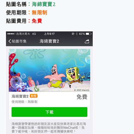
貼圖名稱
：海綿寶寶2
2億 APO蔡司長焦神機降臨~ vivo X200 Pro、vivo X200 就是這麼好拍
EaseUS Vocal Remover 免費線上去聲器一鍵去除人聲 人聲 音樂分離 2024 消除人聲推薦
使用期限
：無限制
3 個超值 MHN 飛人工具分享~~ iToolab AnyGo 魔物獵人 Now飛人 ios教學 不出門也可以到處走
貼圖費用
：免費
Locawhere AnyTo 寶可夢飛人 AnyTo 不出門也可以飛遍全世界
小體積 40000mAh 超大容量 一次充5個設備 充好充滿 CUKTECH 酷態科 300W 微型充電站 開箱 評測
97.3% 恢復率，資料救援就是這麼簡單 EaseUS Data Recovery Wizard Free 18.0.0 業界最好的資料救援軟體
磁碟系統大風吹 有了 磁碟管理程式 EaseUS Partition Master 就是這麼簡單
全新 SONY Xperia 1 VI 開箱! 相機實測! 長焦覆蓋更遠更清晰、2日長續航、頂尖影音娛樂效能~
Xiaomi 14 Ultra 開箱 評測~ 有深度的 Leica 影像旗艦手機! 加碼小旗艦 Xiaomi 14 開箱 評測
vivo TWS 3e 真無線藍牙耳機智慧降噪升級、音質明亮溫潤，並支援雙設備連接~
MSI Claw 掌機專屬配件包 來囉 完美保護 MSI Claw A1M-026TW 電競掌機
人像旗艦 vivo V30 系列 開箱 評測! 首搭蔡司光學鏡頭、攝影棚級柔光環、拍攝功能最好玩的美拍神機 vivo V30 Pro
多個願望一次滿足 超強散熱 微星 MSI Claw A1M-026TW 電競掌機 開箱 評測
一吸完美對位 擁有超強吸力與超好用的隱磁支架 O-ONE MAG 最會吸的行動電源 開箱 評測
OPPO 哈蘇 300mm 專業增距鏡實測：Find X9 Ultra 光學長焦隨手拍，紀錄生活就是這麼簡單
Motorola edge 70 pro 及 moto g37 power上市，登錄在送飛利浦氣炸鍋
近八千元的 Soundcore Liberty 5 Pro Max，有螢幕的耳機會是智商稅嗎?
ASUS Pad 全面應援 Me Time，加碼愛奇藝黃金雙周卡體驗，專案價最低 NT$0 起