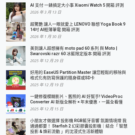
AI 支付 一錶搞定大小事 Xiaomi Watch 5 開箱 評測
2026 年 3 月 13 日
超驚艷 讓人一眼就愛上 LENOVO 聯想 Yoga Book 9
14吋 AI輕薄筆電 開箱 評測
2026 年 1 月 30 日
美到讓人超想擁有 moto pad 60 系列 與 Moto |
Swarovski razr 60 冰藍限定版本 開箱 評測
2025 年 12 月 29 日
好用的 EaseUS Partition Master 讓您輕鬆的移除與
格式化有防寫保護的隨身碟或SD卡
2025 年 12 月 19 日
一鍵修復模糊影片、舊照的 AI 好幫手! VideoProc
Converter AI 新版全解析 × 年末優惠，一篇全看懂
2025 年 12 月 15 日
小朋友才做選擇 投影機 RGB藍牙音響 氛圍情境燈 我
通通都要！ Starfish 2 幻彩膠囊投影機｜結合「 智慧
投影 & 煥彩流動 」的沈浸式生活新體驗