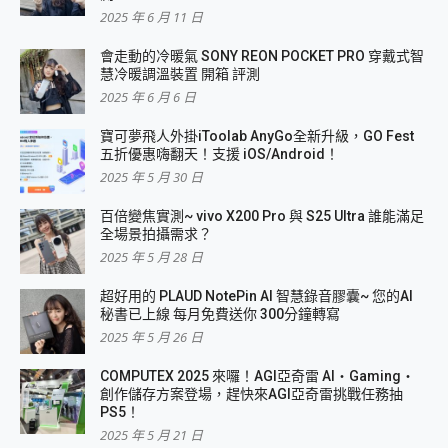
2025 年 6 月 11 日
會走動的冷暖氣 SONY REON POCKET PRO 穿戴式智
慧冷暖調溫裝置 開箱 評測
2025 年 6 月 6 日
寶可夢飛人外掛iToolab AnyGo全新升級，GO Fest
五折優惠嗨翻天！支援 iOS/Android！
2025 年 5 月 30 日
百倍變焦實測~ vivo X200 Pro 與 S25 Ultra 誰能滿足
全場景拍攝需求？
2025 年 5 月 28 日
超好用的 PLAUD NotePin AI 智慧錄音膠囊~ 您的AI
秘書已上線 每月免費送你 300分鐘轉寫
2025 年 5 月 26 日
COMPUTEX 2025 來囉！AGI亞奇雷 AI・Gaming・
創作儲存方案登場，趕快來AGI亞奇雷挑戰任務抽
PS5！
2025 年 5 月 21 日