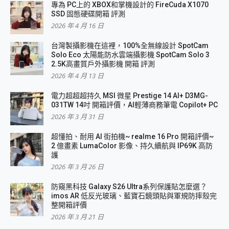
專為 PC上的 XBOX和掌機設計的 FireCuda X1070
SSD 固態硬碟開箱 評測
2026 年 4 月 16 日
台灣製攝影機在這裡，100%全無線設計 SpotCam
Solo Eco 太陽能防水雲端攝影機 SpotCam Solo 3
2.5K高畫質戶外攝影機 開箱 評測
2026 年 4 月 13 日
電力超超超持久 MSI 微星 Prestige 14 AI+ D3MG-
031TW 14吋 開箱評價，AI輕薄商務筆電 Copilot+ PC
2026 年 3 月 31 日
超懂拍、耐用 AI 街拍機~ realme 16 Pro 開箱評價~
2 億畫素 LumaColor 影像、持久續航與 IP69K 高防
護
2026 年 3 月 26 日
防窺黑科技 Galaxy S26 Ultra系列保護貼怎麼選？
imos AR 低反光玻璃、藍寶石鏡頭貼與軍規防摔殼完
整開箱評價
2026 年 3 月 21 日