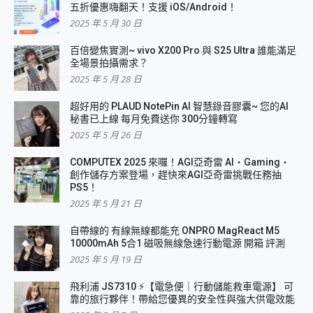
五折優惠嗨翻天！支援 iOS/Android！
2025 年 5 月 30 日
百倍變焦實測~ vivo X200 Pro 與 S25 Ultra 誰能滿足
全場景拍攝需求？
2025 年 5 月 28 日
超好用的 PLAUD NotePin AI 智慧錄音膠囊~ 您的AI
秘書已上線 每月免費送你 300分鐘轉寫
2025 年 5 月 26 日
COMPUTEX 2025 來囉！AGI亞奇雷 AI・Gaming・
創作儲存方案登場，趕快來AGI亞奇雷挑戰任務抽
PS5！
2025 年 5 月 21 日
自帶線的 有線無線都能充 ONPRO MagReact M5
10000mAh 5合1 磁吸無線急速行動電源 開箱 評測
2025 年 5 月 19 日
飛利浦 JS7310 ⚡【電急便｜行動儲能救車電源】 可
靠的旅行夥伴！帶給您優異的安全性與強大供電效能