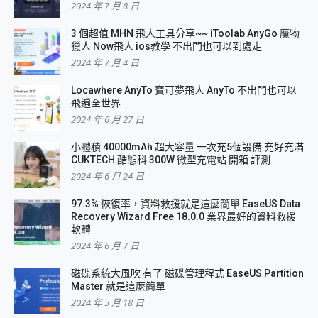
2024 年 7 月 8 日
3 個超值 MHN 飛人工具分享~~ iToolab AnyGo 魔物
獵人 Now飛人 ios教學 不出門也可以到處走
2024 年 7 月 4 日
Locawhere AnyTo 寶可夢飛人 AnyTo 不出門也可以
飛遍全世界
2024 年 6 月 27 日
小體積 40000mAh 超大容量 一次充5個設備 充好充滿
CUKTECH 酷態科 300W 微型充電站 開箱 評測
2024 年 6 月 24 日
97.3% 恢復率，資料救援就是這麼簡單 EaseUS Data
Recovery Wizard Free 18.0.0 業界最好的資料救援
軟體
2024 年 6 月 7 日
磁碟系統大風吹 有了 磁碟管理程式 EaseUS Partition
Master 就是這麼簡單
2024 年 5 月 18 日