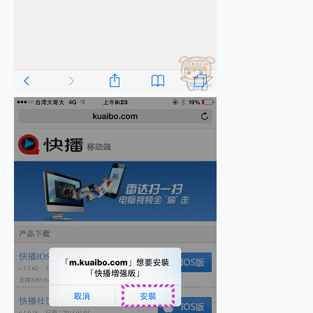
2億 APO蔡司長焦神機降臨~ vivo X200 Pro、vivo X200 就是這麼好拍
EaseUS Vocal Remover 免費線上去聲器一鍵去除人聲 人聲 音樂分離 2024 消除人聲推薦
3 個超值 MHN 飛人工具分享~~ iToolab AnyGo 魔物獵人 Now飛人 ios教學 不出門也可以到處走
Locawhere AnyTo 寶可夢飛人 AnyTo 不出門也可以飛遍全世界
小體積 40000mAh 超大容量 一次充5個設備 充好充滿 CUKTECH 酷態科 300W 微型充電站 開箱 評測
97.3% 恢復率，資料救援就是這麼簡單 EaseUS Data Recovery Wizard Free 18.0.0 業界最好的資料救援軟體
磁碟系統大風吹 有了 磁碟管理程式 EaseUS Partition Master 就是這麼簡單
全新 SONY Xperia 1 VI 開箱! 相機實測! 長焦覆蓋更遠更清晰、2日長續航、頂尖影音娛樂效能~
Xiaomi 14 Ultra 開箱 評測~ 有深度的 Leica 影像旗艦手機! 加碼小旗艦 Xiaomi 14 開箱 評測
vivo TWS 3e 真無線藍牙耳機智慧降噪升級、音質明亮溫潤，並支援雙設備連接~
MSI Claw 掌機專屬配件包 來囉 完美保護 MSI Claw A1M-026TW 電競掌機
人像旗艦 vivo V30 系列 開箱 評測! 首搭蔡司光學鏡頭、攝影棚級柔光環、拍攝功能最好玩的美拍神機 vivo V30 Pro
多個願望一次滿足 超強散熱 微星 MSI Claw A1M-026TW 電競掌機 開箱 評測
一吸完美對位 擁有超強吸力與超好用的隱磁支架 O-ONE MAG 最會吸的行動電源 開箱 評測
Motorola edge 70 pro 及 moto g37 power上市，登錄在送飛利浦氣炸鍋
近八千元的 Soundcore Liberty 5 Pro Max，有螢幕的耳機會是智商稅嗎?
ASUS Pad 全面應援 Me Time，加碼愛奇藝黃金雙周卡體驗，專案價最低 NT$0 起
榮耀 HONOR 600 Pro x MOLLY Limited Edition 限量版開賣，攜手味全龍進駐大巨蛋萬人盛典