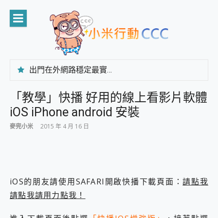
Skip
to
content
出門在外網路穩定最實在 「台灣大哥大」榮獲 4G/5G 在線率全球 NO.3 全台第一與全台六冠王實測心得，走到哪順到哪！
「AUSNAT R1 錄音卡」開箱評測~ 終結會議紀錄地獄，自動生成摘要報告，200+語言翻譯，旅遊最強搭檔。
CP 值天花板~ Bongcom BS5 足球君開箱~ 短焦投影機 3千元就能擁有！ 折扣碼在這～
「教學」快播 好用的線上看影片軟體
專為 PC上的 XBOX和掌機設計的 FireCuda X1070 SSD 固態硬碟開箱 評測
iOS iPhone android 安裝
台灣製攝影機在這裡，100%全無線設計 SpotCam Solo Eco 太陽能防水雲端攝影機 SpotCam Solo 3 2.5K高畫質戶外攝影機 開箱 評測
電力超超超持久 MSI 微星 Prestige 14 AI+ D3MG-031TW 14吋 開箱評價，AI輕薄商務筆電 Copilot+ PC
麥兜小米
2015 年 4 月 16 日
超懂拍、耐用 AI 街拍機~ realme 16 Pro 開箱評價~ 2 億畫素 LumaColor 影像、持久續航與 IP69K 高防護
防窺黑科技 Galaxy S26 Ultra系列保護貼怎麼選？imos AR 低反光玻璃、藍寶石鏡頭貼與軍規防摔殼完整開箱評價
AI 支付 一錶搞定大小事 Xiaomi Watch 5 開箱 評測
超驚艷 讓人一眼就愛上 LENOVO 聯想 Yoga Book 9 14吋 AI輕薄筆電 開箱 評測
美到讓人超想擁有 moto pad 60 系列 與 Moto | Swarovski razr 60 冰藍限定版本 開箱 評測
iOS的朋友請使用SAFARI開啟快播下載頁面：
請點我
好用的 EaseUS Partition Master 讓您輕鬆的移除與格式化有防寫保護的隨身碟或SD卡
請點我請用力點我！
一鍵修復模糊影片、舊照的 AI 好幫手! VideoProc Converter AI 新版全解析 × 年末優惠，一篇全看懂
小朋友才做選擇 投影機 RGB藍牙音響 氛圍情境燈 我通通都要！ Starfish 2 幻彩膠囊投影機｜結合「 智慧投影 & 煥彩流動 」的沈浸式生活新體驗