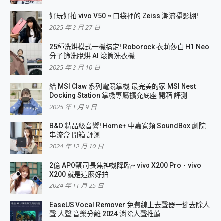
好玩好拍 vivo V50 ~ 口袋裡的 Zeiss 潮流攝影棚!
2025 年 2 月 27 日
25種洗烘模式一機搞定! Roborock 衣莉莎白 H1 Neo
分子篩洗脫烘 AI 滾筒洗衣機
2025 年 2 月 10 日
給 MSI Claw 系列電競掌機 最完美的家 MSI Nest
Docking Station 掌機專屬擴充底座 開箱 評測
2025 年 1 月 9 日
B&O 精品級音響! Home+ 中嘉寬頻 SoundBox 劇院
串流盒 開箱 評測
2024 年 12 月 10 日
2億 APO蔡司長焦神機降臨~ vivo X200 Pro、vivo
X200 就是這麼好拍
2024 年 11 月 25 日
EaseUS Vocal Remover 免費線上去聲器一鍵去除人
聲 人聲 音樂分離 2024 消除人聲推薦