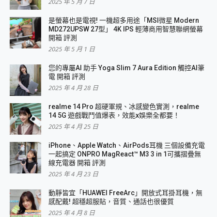
2025 年 5 月 7 日
是螢幕也是電視! 一機超多用途「MSI微星 Modern
MD272UPSW 27型」 4K IPS 輕薄商用智慧聯網螢幕
開箱 評測
2025 年 5 月 1 日
您的專屬AI 助手 Yoga Slim 7 Aura Edition 觸控AI筆
電 開箱 評測
2025 年 4 月 28 日
realme 14 Pro 超硬軍規、冰感變色實測，realme
14 5G 遊戲戰鬥值爆表，效能x娛樂全都要！
2025 年 4 月 25 日
iPhone、Apple Watch、AirPods耳機 三個設備充電
一起搞定 ONPRO MagReact™ M3 3 in 1可攜摺疊無
線充電器 開箱 評測
2025 年 4 月 23 日
動靜皆宜「HUAWEI FreeArc」開放式耳掛耳機，無
感配戴! 超穩超服貼，音質、通話也很優質
2025 年 4 月 8 日