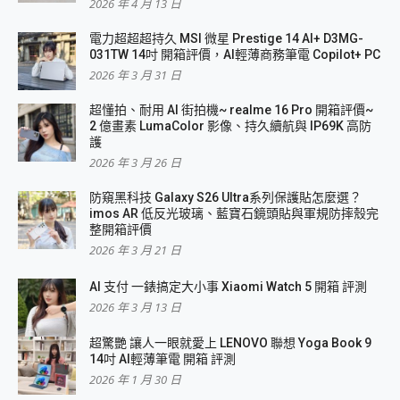
2026 年 4 月 13 日
電力超超超持久 MSI 微星 Prestige 14 AI+ D3MG-
031TW 14吋 開箱評價，AI輕薄商務筆電 Copilot+ PC
2026 年 3 月 31 日
超懂拍、耐用 AI 街拍機~ realme 16 Pro 開箱評價~
2 億畫素 LumaColor 影像、持久續航與 IP69K 高防
護
2026 年 3 月 26 日
防窺黑科技 Galaxy S26 Ultra系列保護貼怎麼選？
imos AR 低反光玻璃、藍寶石鏡頭貼與軍規防摔殼完
整開箱評價
2026 年 3 月 21 日
AI 支付 一錶搞定大小事 Xiaomi Watch 5 開箱 評測
2026 年 3 月 13 日
超驚艷 讓人一眼就愛上 LENOVO 聯想 Yoga Book 9
14吋 AI輕薄筆電 開箱 評測
2026 年 1 月 30 日