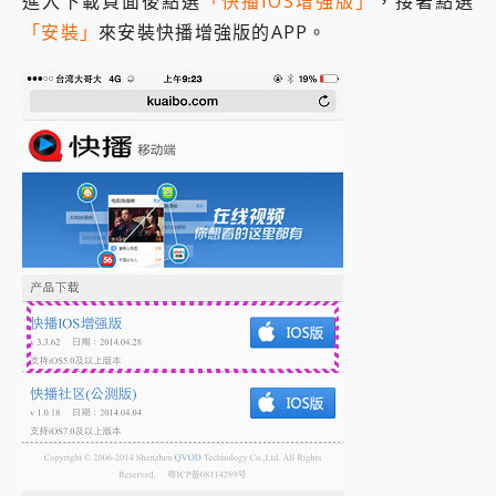
進入下載頁面後點選
「快播IOS增強版」
，接著點選
外型超吸晴~ 給您絕佳操控體驗 GravaStar Mercury K1 系列 異星機械鍵盤與 Mercury X 系列 輕量無線電競滑鼠 開箱 評測
開箱~變身「蜘蛛人」椅子軍師！MSI MPG 491CQP QD-OLED 超寬曲面電競螢幕，多工辦公、爽度滿滿的終極桌面體驗
「安裝」
來安裝快播增強版的APP。
iPhone 17 系列 有認證的防護來囉！ imos 首家導入 UL MCV 行銷宣告驗證的手機配件品牌
DJI Osmo Pocket 3 爽爽帶回家 歡慶 EaseUS 21 週年到來，「Slogan 海報徵稿活動」好康大放送
小巧好吸不擋鏡頭 有Qi2認證的 ONPRO MagReact MXs2 5000mAh薄型磁吸無線急速行動電源 開箱 評測
會走動的冷暖氣 SONY REON POCKET PRO 穿戴式智慧冷暖調溫裝置 開箱 評測
寶可夢飛人外掛iToolab AnyGo全新升級，GO Fest 五折優惠嗨翻天！支援 iOS/Android！
百倍變焦實測~ vivo X200 Pro 與 S25 Ultra 誰能滿足全場景拍攝需求？
超好用的 PLAUD NotePin AI 智慧錄音膠囊~ 您的AI 秘書已上線 每月免費送你 300分鐘轉寫
COMPUTEX 2025 來囉！AGI亞奇雷 AI・Gaming・創作儲存方案登場，趕快來AGI亞奇雷挑戰任務抽 PS5！
自帶線的 有線無線都能充 ONPRO MagReact M5 10000mAh 5合1 磁吸無線急速行動電源 開箱 評測
飛利浦 JS7310 ⚡【電急便｜行動儲能救車電源】 可靠的旅行夥伴！帶給您優異的安全性與強大供電效能
是螢幕也是電視! 一機超多用途「MSI微星 Modern MD272UPSW 27型」 4K IPS 輕薄商用智慧聯網螢幕 開箱 評測
您的專屬AI 助手 Yoga Slim 7 Aura Edition 觸控AI筆電 開箱 評測
realme 14 Pro 超硬軍規、冰感變色實測，realme 14 5G 遊戲戰鬥值爆表，效能x娛樂全都要！
iPhone、Apple Watch、AirPods耳機 三個設備充電一起搞定 ONPRO MagReact™ M3 3 in 1可攜摺疊無線充電器 開箱 評測
動靜皆宜「HUAWEI FreeArc」開放式耳掛耳機，無感配戴! 超穩超服貼，音質、通話也很優質
好玩好拍 vivo V50 ~ 口袋裡的 Zeiss 潮流攝影棚!
25種洗烘模式一機搞定! Roborock 衣莉莎白 H1 Neo分子篩洗脫烘 AI 滾筒洗衣機
給 MSI Claw 系列電競掌機 最完美的家 MSI Nest Docking Station 掌機專屬擴充底座 開箱 評測
B&O 精品級音響! Home+ 中嘉寬頻 SoundBox 劇院串流盒 開箱 評測