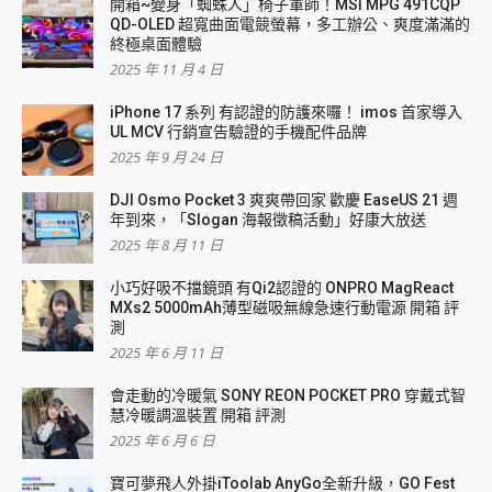
開箱~變身「蜘蛛人」椅子軍師！MSI MPG 491CQP
QD-OLED 超寬曲面電競螢幕，多工辦公、爽度滿滿的
終極桌面體驗
2025 年 11 月 4 日
iPhone 17 系列 有認證的防護來囉！ imos 首家導入
UL MCV 行銷宣告驗證的手機配件品牌
2025 年 9 月 24 日
DJI Osmo Pocket 3 爽爽帶回家 歡慶 EaseUS 21 週
年到來，「Slogan 海報徵稿活動」好康大放送
2025 年 8 月 11 日
小巧好吸不擋鏡頭 有Qi2認證的 ONPRO MagReact
MXs2 5000mAh薄型磁吸無線急速行動電源 開箱 評
測
2025 年 6 月 11 日
會走動的冷暖氣 SONY REON POCKET PRO 穿戴式智
慧冷暖調溫裝置 開箱 評測
2025 年 6 月 6 日
寶可夢飛人外掛iToolab AnyGo全新升級，GO Fest