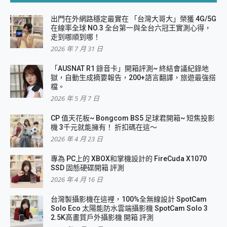
出門在外網路穩定最實在 「台灣大哥大」榮獲 4G/5G
在線率全球 NO.3 全台第一與全台六冠王實測心得，
走到哪順到哪！
2026 年 7 月 31 日
「AUSNAT R1 錄音卡」開箱評測~ 終結會議紀錄地
獄，自動生成摘要報告，200+語言翻譯，旅遊最強搭
檔。
2026 年 5 月 7 日
CP 值天花板~ Bongcom BS5 足球君開箱~ 短焦投影
機 3千元就能擁有！ 折扣碼在這～
2026 年 4 月 23 日
專為 PC上的 XBOX和掌機設計的 FireCuda X1070
SSD 固態硬碟開箱 評測
2026 年 4 月 16 日
台灣製攝影機在這裡，100%全無線設計 SpotCam
Solo Eco 太陽能防水雲端攝影機 SpotCam Solo 3
2.5K高畫質戶外攝影機 開箱 評測