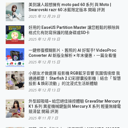
美到讓人超想擁有 moto pad 60 系列 與 Moto |
Swarovski razr 60 冰藍限定版本 開箱 評測
2025 年 12 月 29 日
好用的 EaseUS Partition Master 讓您輕鬆的移除與
格式化有防寫保護的隨身碟或SD卡
2025 年 12 月 19 日
一鍵修復模糊影片、舊照的 AI 好幫手! VideoProc
Converter AI 新版全解析 × 年末優惠，一篇全看懂
2025 年 12 月 15 日
小朋友才做選擇 投影機 RGB藍牙音響 氛圍情境燈 我
通通都要！ Starfish 2 幻彩膠囊投影機｜結合「 智慧
投影 & 煥彩流動 」的沈浸式生活新體驗
2025 年 12 月 13 日
外型超吸晴~ 給您絕佳操控體驗 GravaStar Mercury
K1 系列 異星機械鍵盤與 Mercury X 系列 輕量無線電
競滑鼠 開箱 評測
2025 年 11 月 7 日