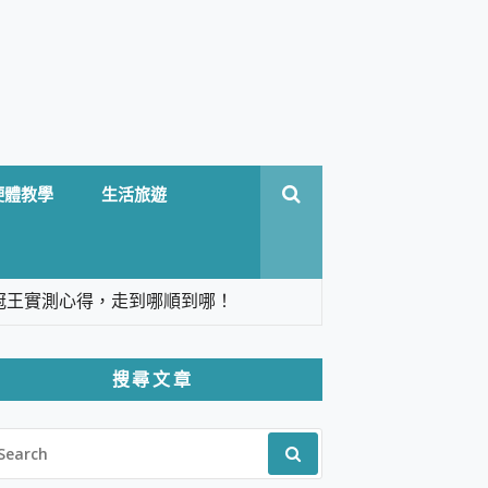
硬體教學
生活旅遊
台六冠王實測心得，走到哪順到哪！
翻譯，旅遊最強搭檔。
搜尋文章
 Solo 3 2.5K高畫質戶外攝影機 開箱 評
EARCH
pilot+ PC
R:
 IP69K 高防護