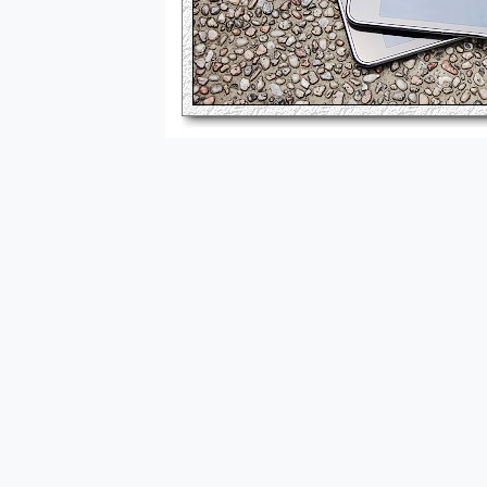
多個願望一次滿足 超強散熱 微星
一吸完美對位 擁有超強吸力
OPPO 哈蘇 300mm 專
Motorola edge 70 p
近八千元的 Soundcore L
ASUS Pad 全面應援 M