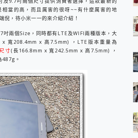
，一共有8吋及9.7吋兩個尺寸提供消費者選擇，這款最新的
 7 Aura Edition 觸控AI筆電 開箱 評測
的CP值可是相當的高，而且厲害的很呀~~有什麼厲害的地
軍規、冰感變色實測，realme 14 5G 遊戲戰鬥值爆表，效能x娛樂全都
端倪，待小米一一的來介紹介紹！
h、AirPods耳機 三個設備充電一起搞定 ONPRO MagReact™ M3 
eeArc」開放式耳掛耳機，無感配戴! 超穩超服貼，音質、通話也很
袋裡的 Zeiss 潮流攝影棚!
吋及9.7吋兩個Size，同時都有LTE及WIFI兩種版本，大
orock 衣莉莎白 H1 Neo分子篩洗脫烘 AI 滾筒洗衣機
m x 寬208.4mm x 高7.5mm) ，LTE版本重量為
 最完美的家 MSI Nest Docking Station 掌機專屬擴充底座 開箱
″ 尺寸
(長166.8mm x 寬242.5mm x 高7.5mm) ，
 中嘉寬頻 SoundBox 劇院串流盒 開箱 評測
487g。
ivo X200 Pro、vivo X200 就是這麼好拍
over 免費線上去聲器一鍵去除人聲 人聲 音樂分離 2024 消除人聲推薦
~~ iToolab AnyGo 魔物獵人 Now飛人 ios教學 不出門也可以
寶可夢飛人 AnyTo 不出門也可以飛遍全世界
容量 一次充5個設備 充好充滿 CUKTECH 酷態科 300W 微型充電站
簡單 EaseUS Data Recovery Wizard Free 18.0.0 
 EaseUS Partition Master 就是這麼簡單
1 VI 開箱! 相機實測! 長焦覆蓋更遠更清晰、2日長續航、頂尖影音娛樂
 評測~ 有深度的 Leica 影像旗艦手機! 加碼小旗艦 Xiaomi 14 開箱 評測
無線藍牙耳機智慧降噪升級、音質明亮溫潤，並支援雙設備連接~
來囉 完美保護 MSI Claw A1M-026TW 電競掌機
列 開箱 評測! 首搭蔡司光學鏡頭、攝影棚級柔光環、拍攝功能最好玩的美拍神