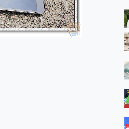
 MSI Claw A1M-026TW 電競掌機 開箱 評測
與超好用的隱磁支架 O-ONE MAG 最會吸的行動電源 開箱 評測
業增距鏡實測：Find X9 Ultra 光學長焦隨手拍，紀錄生活就是這麼
ro 及 moto g37 power上市，登錄在送飛利浦氣炸鍋
iberty 5 Pro Max，有螢幕的耳機會是智商稅嗎?
e Time，加碼愛奇藝黃金雙周卡體驗，專案價最低 NT$0 起