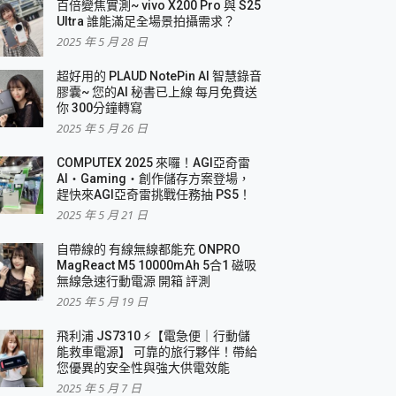
百倍變焦實測~ vivo X200 Pro 與 S25
Ultra 誰能滿足全場景拍攝需求？
2025 年 5 月 28 日
超好用的 PLAUD NotePin AI 智慧錄音
膠囊~ 您的AI 秘書已上線 每月免費送
你 300分鐘轉寫
2025 年 5 月 26 日
COMPUTEX 2025 來囉！AGI亞奇雷
AI・Gaming・創作儲存方案登場，
趕快來AGI亞奇雷挑戰任務抽 PS5！
2025 年 5 月 21 日
自帶線的 有線無線都能充 ONPRO
MagReact M5 10000mAh 5合1 磁吸
無線急速行動電源 開箱 評測
2025 年 5 月 19 日
飛利浦 JS7310 ⚡【電急便｜行動儲
能救車電源】 可靠的旅行夥伴！帶給
您優異的安全性與強大供電效能
2025 年 5 月 7 日