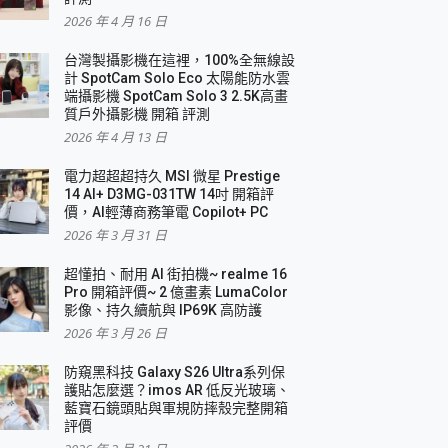
2026 年 4 月 16 日
要！
台灣製攝影機在這裡，100%全無線設
3 in 1可攜摺疊無線充電器 開箱 評測
計 SpotCam Solo Eco 太陽能防水雲
優質
端攝影機 SpotCam Solo 3 2.5K高畫
質戶外攝影機 開箱 評測
2026 年 4 月 13 日
 評測
電力超超超持久 MSI 微星 Prestige
14 AI+ D3MG-031TW 14吋 開箱評
價，AI輕薄商務筆電 Copilot+ PC
2026 年 3 月 31 日
到處走
超懂拍、耐用 AI 街拍機~ realme 16
 開箱 評測
Pro 開箱評價~ 2 億畫素 LumaColor
業界最好的資料救援軟體
影像、持久續航與 IP69K 高防護
2026 年 3 月 26 日
效能~
防窺黑科技 Galaxy S26 Ultra系列保
護貼怎麼選？imos AR 低反光玻璃、
藍寶石鏡頭貼與軍規防摔殼完整開箱
評價
機 vivo V30 Pro