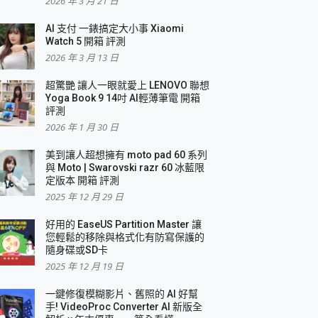
2026 年 3 月 21 日
AI 支付 一錶搞定大小事 Xiaomi
簡單
Watch 5 開箱 評測
2026 年 3 月 13 日
超驚艷 讓人一眼就愛上 LENOVO 聯想
Yoga Book 9 14吋 AI輕薄筆電 開箱
評測
2026 年 1 月 30 日
美到讓人超想擁有 moto pad 60 系列
與 Moto | Swarovski razr 60 冰藍限
定版本 開箱 評測
2025 年 12 月 29 日
好用的 EaseUS Partition Master 讓
您輕鬆的移除與格式化有防寫保護的
隨身碟或SD卡
2025 年 12 月 19 日
一鍵修復模糊影片、舊照的 AI 好幫
手! VideoProc Converter AI 新版全