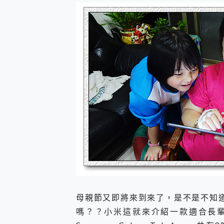
防窺黑科技 Galaxy S2
AI 支付 一錶搞定大小事 Xiao
超驚艷 讓人一眼就愛上 LENOV
美到讓人超想擁有 moto pad 
好用的 EaseUS Parti
一鍵修復模糊影片、舊照的 AI 
小朋友才做選擇 投影機 RG
式生活新體驗
外型超吸晴~ 給您絕佳操控體驗 
開箱~變身「蜘蛛人」椅子軍師
iPhone 17 系列 有認
DJI Osmo Pocket 3
小巧好吸不擋鏡頭 有Qi2認證
會走動的冷暖氣 SONY RE
寶可夢飛人外掛iToolab An
百倍變焦實測~ vivo X200
超好用的 PLAUD NoteP
COMPUTEX 2025 來
母親節又即將來到來了，是不是不知
自帶線的 有線無線都能充 ONP
嗎？？小米這就來介紹一款適合長
飛利浦 JS7310 ⚡【
是螢幕也是電視! 一機超多用途