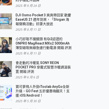
2025 年 9 月 24 日
DJI Osmo Pocket 3 爽爽帶回家 歡慶
EaseUS 21 週年到來，「Slogan 海
報徵稿活動」好康大放送
2025 年 8 月 11 日
小巧好吸不擋鏡頭 有Qi2認證的
ONPRO MagReact MXs2 5000mAh
薄型磁吸無線急速行動電源 開箱 評測
2025 年 6 月 11 日
會走動的冷暖氣 SONY REON
POCKET PRO 穿戴式智慧冷暖調溫裝
置 開箱 評測
2025 年 6 月 6 日
寶可夢飛人外掛iToolab AnyGo全新
升級，GO Fest 五折優惠嗨翻天！支
援 iOS/Android！
2025 年 5 月 30 日