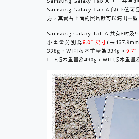
Samsung Galaxy Tab A 
您的專屬AI 助手 Yoga Slim
Samsung Galaxy Tab A 
realme 14 Pro 超硬
方，其實看上面的照片就可以猜出一些
iPhone、Apple Watc
動靜皆宜「HUAWEI Fr
好玩好拍 vivo V50 ~ 口
Samsung Galaxy Tab A 共有8
25種洗烘模式一機搞定! Rob
小重量分別為
8.0″ 尺寸
(長137.9m
給 MSI Claw 系列電競掌機
338g，WIFI版本重量為334g。
9.7
B&O 精品級音響! Home+
LTE版本重量為490g，WIFI版本重量為
2億 APO蔡司長焦神機降臨~ v
EaseUS Vocal Rem
3 個超值 MHN 飛人工具分享
Locawhere AnyTo 
小體積 40000mAh 超大
97.3% 恢復率，資料救援就是這麼
磁碟系統大風吹 有了 磁碟管理程式
全新 SONY Xperia 
Xiaomi 14 Ultra 開箱
vivo TWS 3e 真
MSI Claw 掌機專屬配件包 
人像旗艦 vivo V30 系