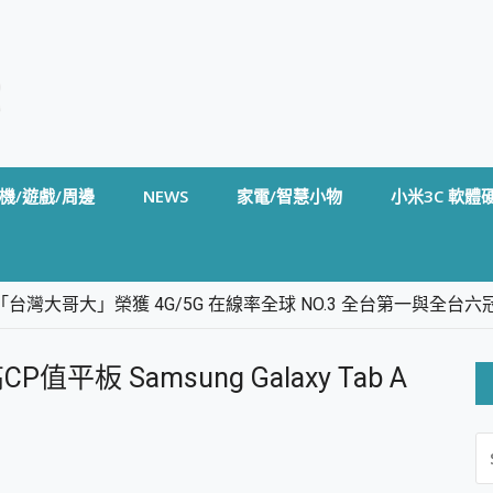
機/遊戲/周邊
NEWS
家電/智慧小物
小米3C 軟體
台灣大哥大」榮獲 4G/5G 在線率全球 NO.3 全台第一與全
卡」開箱評測~ 終結會議紀錄地獄，自動生成摘要報告，200+語言
m BS5 足球君開箱~ 短焦投影機 3千元就能擁有！ 折扣碼在這～
板 Samsung Galaxy Tab A
的 FireCuda X1070 SSD 固態硬碟開箱 評測
線設計 SpotCam Solo Eco 太陽能防水雲端攝影機 SpotCam
S
stige 14 AI+ D3MG-031TW 14吋 開箱評價，AI輕薄商務筆電 Co
FO
alme 16 Pro 開箱評價~ 2 億畫素 LumaColor 影像、持久續航與