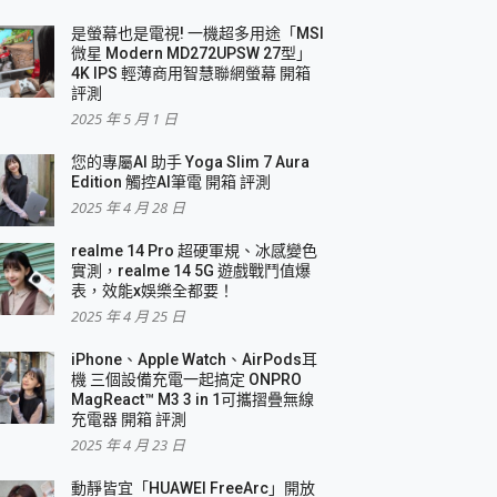
是螢幕也是電視! 一機超多用途「MSI
微星 Modern MD272UPSW 27型」
4K IPS 輕薄商用智慧聯網螢幕 開箱
評測
2025 年 5 月 1 日
您的專屬AI 助手 Yoga Slim 7 Aura
Edition 觸控AI筆電 開箱 評測
2025 年 4 月 28 日
realme 14 Pro 超硬軍規、冰感變色
實測，realme 14 5G 遊戲戰鬥值爆
表，效能x娛樂全都要！
2025 年 4 月 25 日
iPhone、Apple Watch、AirPods耳
機 三個設備充電一起搞定 ONPRO
MagReact™ M3 3 in 1可攜摺疊無線
充電器 開箱 評測
2025 年 4 月 23 日
動靜皆宜「HUAWEI FreeArc」開放