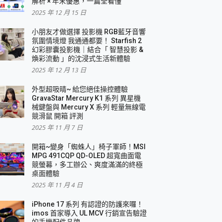
解析 × 年末優惠，一篇全看懂
2025 年 12 月 15 日
小朋友才做選擇 投影機 RGB藍牙音響
氛圍情境燈 我通通都要！ Starfish 2
幻彩膠囊投影機｜結合「 智慧投影 &
煥彩流動 」的沈浸式生活新體驗
2025 年 12 月 13 日
外型超吸晴~ 給您絕佳操控體驗
GravaStar Mercury K1 系列 異星機
械鍵盤與 Mercury X 系列 輕量無線電
競滑鼠 開箱 評測
2025 年 11 月 7 日
開箱~變身「蜘蛛人」椅子軍師！MSI
MPG 491CQP QD-OLED 超寬曲面電
競螢幕，多工辦公、爽度滿滿的終極
桌面體驗
2025 年 11 月 4 日
iPhone 17 系列 有認證的防護來囉！
imos 首家導入 UL MCV 行銷宣告驗證
的手機配件品牌