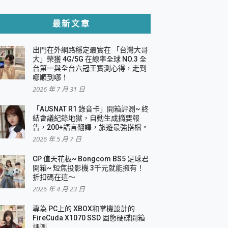
貼與軍規防摔殼完整開箱評價
最新文章
出門在外網路穩定最實在 「台灣大哥
，一篇全看懂
大」榮獲 4G/5G 在線率全球 NO.3 全
台第一與全台六冠王實測心得，走到
機｜結合「 智慧投影 & 煥彩流動 」的沈浸
哪順到哪！
2026 年 7 月 31 日
X 系列 輕量無線電競滑鼠 開箱 評測
多工辦公、爽度滿滿的終極桌面體驗
「AUSNAT R1 錄音卡」開箱評測~ 終
結會議紀錄地獄，自動生成摘要報
好康大放送
告，200+語言翻譯，旅遊最強搭檔。
動電源 開箱 評測
2026 年 5 月 7 日
CP 值天花板~ Bongcom BS5 足球君
開箱~ 短焦投影機 3千元就能擁有！
折扣碼在這～
寫
2026 年 4 月 23 日
挑戰任務抽 PS5！
 開箱 評測
專為 PC上的 XBOX和掌機設計的
與強大供電效能
FireCuda X1070 SSD 固態硬碟開箱
商用智慧聯網螢幕 開箱 評測
評測