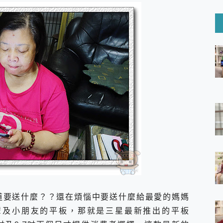
6 Ultra系列保護貼怎麼選？imos AR 低反光玻璃、藍寶石鏡頭
mi Watch 5 開箱 評測
O 聯想 Yoga Book 9 14吋 AI輕薄筆電 開箱 評測
60 系列 與 Moto | Swarovski razr 60 冰藍限定版本 開箱 評測
tion Master 讓您輕鬆的移除與格式化有防寫保護的隨身碟或SD卡
好幫手! VideoProc Converter AI 新版全解析 × 年末優惠
B藍牙音響 氛圍情境燈 我通通都要！ Starfish 2 幻彩膠囊投影
GravaStar Mercury K1 系列 異星機械鍵盤與 Mercury 
！MSI MPG 491CQP QD-OLED 超寬曲面電競螢幕，
證的防護來囉！ imos 首家導入 UL MCV 行銷宣告驗證的手機配件品牌
 爽爽帶回家 歡慶 EaseUS 21 週年到來，「Slogan 海報徵稿活動」
的 ONPRO MagReact MXs2 5000mAh薄型磁吸無線急速行
ON POCKET PRO 穿戴式智慧冷暖調溫裝置 開箱 評測
yGo全新升級，GO Fest 五折優惠嗨翻天！支援 iOS/Android！
 Pro 與 S25 Ultra 誰能滿足全場景拍攝需求？
in AI 智慧錄音膠囊~ 您的AI 秘書已上線 每月免費送你 300分鐘轉
囉！AGI亞奇雷 AI・Gaming・創作儲存方案登場，趕快來AGI亞奇雷
道要送什麼？？還在煩惱中要送什麼給最愛的媽媽
RO MagReact M5 10000mAh 5合1 磁吸無線急速行動電源
輩及小朋友的平板，那就是三星最新推出的平板
電急便｜行動儲能救車電源】 可靠的旅行夥伴！帶給您優異的安全性
「MSI微星 Modern MD272UPSW 27型」 4K IPS 輕薄