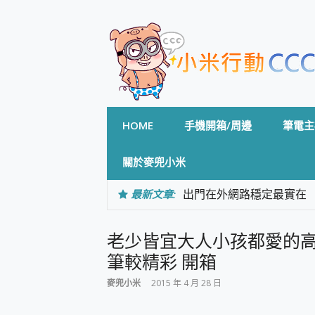
Skip
to
content
HOME
手機開箱/周邊
筆電主
關於麥兜小米
最新文章:
出門在外網路穩定最實在 「
「AUSNAT R1 錄音
CP 值天花板~ Bongco
老少皆宜大人小孩都愛的高CP值平
專為 PC上的 XBOX和掌機設計
台灣製攝影機在這裡，100%全無
筆較精彩 開箱
測
麥兜小米
2015 年 4 月 28 日
電力超超超持久 MSI 微星 Pre
超懂拍、耐用 AI 街拍機~ re