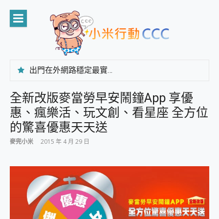
Skip
to
content
出門在外網路穩定最實在 「台灣大哥大」榮獲 4G/5G 在線率全球 NO.3 全台第一與全台六冠王實測心得，走到哪順到哪！
「AUSNAT R1 錄音卡」開箱評測~ 終結會議紀錄地獄，自動生成摘要報告，200+語言翻譯，旅遊最強搭檔。
CP 值天花板~ Bongcom BS5 足球君開箱~ 短焦投影機 3千元就能擁有！ 折扣碼在這～
全新改版麥當勞早安鬧鐘App 享優
專為 PC上的 XBOX和掌機設計的 FireCuda X1070 SSD 固態硬碟開箱 評測
惠、瘋樂活、玩文創、看星座 全方位
台灣製攝影機在這裡，100%全無線設計 SpotCam Solo Eco 太陽能防水雲端攝影機 SpotCam Solo 3 2.5K高畫質戶外攝影機 開箱 評測
電力超超超持久 MSI 微星 Prestige 14 AI+ D3MG-031TW 14吋 開箱評價，AI輕薄商務筆電 Copilot+ PC
的驚喜優惠天天送
超懂拍、耐用 AI 街拍機~ realme 16 Pro 開箱評價~ 2 億畫素 LumaColor 影像、持久續航與 IP69K 高防護
麥兜小米
2015 年 4 月 29 日
防窺黑科技 Galaxy S26 Ultra系列保護貼怎麼選？imos AR 低反光玻璃、藍寶石鏡頭貼與軍規防摔殼完整開箱評價
AI 支付 一錶搞定大小事 Xiaomi Watch 5 開箱 評測
超驚艷 讓人一眼就愛上 LENOVO 聯想 Yoga Book 9 14吋 AI輕薄筆電 開箱 評測
美到讓人超想擁有 moto pad 60 系列 與 Moto | Swarovski razr 60 冰藍限定版本 開箱 評測
好用的 EaseUS Partition Master 讓您輕鬆的移除與格式化有防寫保護的隨身碟或SD卡
一鍵修復模糊影片、舊照的 AI 好幫手! VideoProc Converter AI 新版全解析 × 年末優惠，一篇全看懂
小朋友才做選擇 投影機 RGB藍牙音響 氛圍情境燈 我通通都要！ Starfish 2 幻彩膠囊投影機｜結合「 智慧投影 & 煥彩流動 」的沈浸式生活新體驗