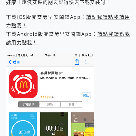
好康！還沒安裝的朋友記得快去下載安裝呀！
2億 APO蔡司長焦神機降臨~ vivo X200 Pro、vivo X200 就是這麼好拍
EaseUS Vocal Remover 免費線上去聲器一鍵去除人聲 人聲 音樂分離 2024 消除人聲推薦
下載iOS版麥當勞早安鬧鐘App：
請點我請點我請用
3 個超值 MHN 飛人工具分享~~ iToolab AnyGo 魔物獵人 Now飛人 ios教學 不出門也可以到處走
力點我！
Locawhere AnyTo 寶可夢飛人 AnyTo 不出門也可以飛遍全世界
小體積 40000mAh 超大容量 一次充5個設備 充好充滿 CUKTECH 酷態科 300W 微型充電站 開箱 評測
下載Android版麥當勞早安鬧鐘App：
請點我請點我
97.3% 恢復率，資料救援就是這麼簡單 EaseUS Data Recovery Wizard Free 18.0.0 業界最好的資料救援軟體
請用力點我！
磁碟系統大風吹 有了 磁碟管理程式 EaseUS Partition Master 就是這麼簡單
全新 SONY Xperia 1 VI 開箱! 相機實測! 長焦覆蓋更遠更清晰、2日長續航、頂尖影音娛樂效能~
Xiaomi 14 Ultra 開箱 評測~ 有深度的 Leica 影像旗艦手機! 加碼小旗艦 Xiaomi 14 開箱 評測
vivo TWS 3e 真無線藍牙耳機智慧降噪升級、音質明亮溫潤，並支援雙設備連接~
MSI Claw 掌機專屬配件包 來囉 完美保護 MSI Claw A1M-026TW 電競掌機
人像旗艦 vivo V30 系列 開箱 評測! 首搭蔡司光學鏡頭、攝影棚級柔光環、拍攝功能最好玩的美拍神機 vivo V30 Pro
多個願望一次滿足 超強散熱 微星 MSI Claw A1M-026TW 電競掌機 開箱 評測
一吸完美對位 擁有超強吸力與超好用的隱磁支架 O-ONE MAG 最會吸的行動電源 開箱 評測
OPPO 哈蘇 300mm 專業增距鏡實測：Find X9 Ultra 光學長焦隨手拍，紀錄生活就是這麼簡單
Motorola edge 70 pro 及 moto g37 power上市，登錄在送飛利浦氣炸鍋
近八千元的 Soundcore Liberty 5 Pro Max，有螢幕的耳機會是智商稅嗎?
ASUS Pad 全面應援 Me Time，加碼愛奇藝黃金雙周卡體驗，專案價最低 NT$0 起