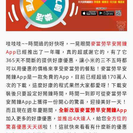
外型超吸晴~ 給您絕佳操控體驗 GravaStar Mercury K1 系列 異星機械鍵盤與 Mercury X 系列 輕量無線電競滑鼠 開箱 評測
開箱~變身「蜘蛛人」椅子軍師！MSI MPG 491CQP QD-OLED 超寬曲面電競螢幕，多工辦公、爽度滿滿的終極桌面體驗
iPhone 17 系列 有認證的防護來囉！ imos 首家導入 UL MCV 行銷宣告驗證的手機配件品牌
DJI Osmo Pocket 3 爽爽帶回家 歡慶 EaseUS 21 週年到來，「Slogan 海報徵稿活動」好康大放送
小巧好吸不擋鏡頭 有Qi2認證的 ONPRO MagReact MXs2 5000mAh薄型磁吸無線急速行動電源 開箱 評測
會走動的冷暖氣 SONY REON POCKET PRO 穿戴式智慧冷暖調溫裝置 開箱 評測
寶可夢飛人外掛iToolab AnyGo全新升級，GO Fest 五折優惠嗨翻天！支援 iOS/Android！
哇哇哇~~時間過的好快呀，一晃眼間
麥當勞早安鬧鐘
百倍變焦實測~ vivo X200 Pro 與 S25 Ultra 誰能滿足全場景拍攝需求？
App
已經推出了一年囉，真的超感謝它的，有了它
超好用的 PLAUD NotePin AI 智慧錄音膠囊~ 您的AI 秘書已上線 每月免費送你 300分鐘轉寫
COMPUTEX 2025 來囉！AGI亞奇雷 AI・Gaming・創作儲存方案登場，趕快來AGI亞奇雷挑戰任務抽 PS5！
365天不間斷的提供好康優惠，讓小米的三不五時都
自帶線的 有線無線都能充 ONPRO MagReact M5 10000mAh 5合1 磁吸無線急速行動電源 開箱 評測
可以用優惠的價格來享受麥當勞的餐點！麥當勞早安
飛利浦 JS7310 ⚡【電急便｜行動儲能救車電源】 可靠的旅行夥伴！帶給您優異的安全性與強大供電效能
鬧鐘App是一款免費的App，目前已經超過170萬人
是螢幕也是電視! 一機超多用途「MSI微星 Modern MD272UPSW 27型」 4K IPS 輕薄商用智慧聯網螢幕 開箱 評測
次的下載，這麼好康的程式果然大家都愛呀！下載安
您的專屬AI 助手 Yoga Slim 7 Aura Edition 觸控AI筆電 開箱 評測
realme 14 Pro 超硬軍規、冰感變色實測，realme 14 5G 遊戲戰鬥值爆表，效能x娛樂全都要！
裝後只要設定好鬧鐘時間，時間一到即可從麥當勞早
iPhone、Apple Watch、AirPods耳機 三個設備充電一起搞定 ONPRO MagReact™ M3 3 in 1可攜摺疊無線充電器 開箱 評測
安鬧鐘App上獲得一份開心的驚喜，迎接美好一天！
動靜皆宜「HUAWEI FreeArc」開放式耳掛耳機，無感配戴! 超穩超服貼，音質、通話也很優質
而且現在週年慶期間，
全新改版麥當勞早安鬧鐘App
好玩好拍 vivo V50 ~ 口袋裡的 Zeiss 潮流攝影棚!
加入更多的好康優惠，
並推出4大達人
，給您
全方位的
25種洗烘模式一機搞定! Roborock 衣莉莎白 H1 Neo分子篩洗脫烘 AI 滾筒洗衣機
給 MSI Claw 系列電競掌機 最完美的家 MSI Nest Docking Station 掌機專屬擴充底座 開箱 評測
驚喜優惠天天送
啦！！這就快來看看有什麼新的優惠
B&O 精品級音響! Home+ 中嘉寬頻 SoundBox 劇院串流盒 開箱 評測