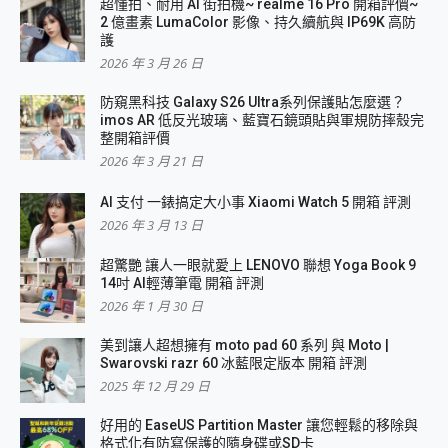
超懂拍、耐用 AI 街拍機~ realme 16 Pro 開箱評價~
2 億畫素 LumaColor 影像、持久續航與 IP69K 高防
護
2026 年 3 月 26 日
防窺黑科技 Galaxy S26 Ultra系列保護貼怎麼選？
imos AR 低反光玻璃、藍寶石鏡頭貼與軍規防摔殼完
整開箱評價
2026 年 3 月 21 日
AI 支付 一錶搞定大小事 Xiaomi Watch 5 開箱 評測
2026 年 3 月 13 日
超驚艷 讓人一眼就愛上 LENOVO 聯想 Yoga Book 9
14吋 AI輕薄筆電 開箱 評測
2026 年 1 月 30 日
美到讓人超想擁有 moto pad 60 系列 與 Moto |
Swarovski razr 60 冰藍限定版本 開箱 評測
2025 年 12 月 29 日
好用的 EaseUS Partition Master 讓您輕鬆的移除與
格式化有防寫保護的隨身碟或SD卡