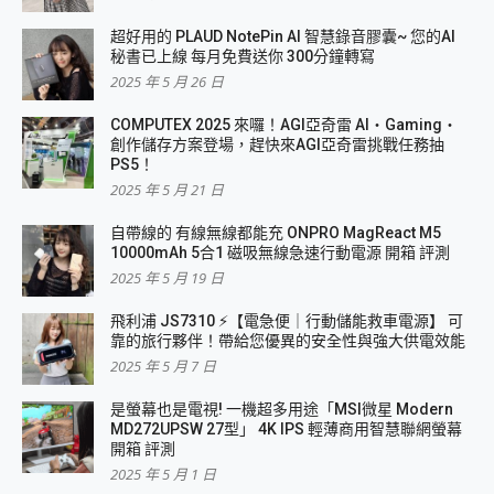
超好用的 PLAUD NotePin AI 智慧錄音膠囊~ 您的AI
秘書已上線 每月免費送你 300分鐘轉寫
2025 年 5 月 26 日
COMPUTEX 2025 來囉！AGI亞奇雷 AI・Gaming・
創作儲存方案登場，趕快來AGI亞奇雷挑戰任務抽
PS5！
2025 年 5 月 21 日
自帶線的 有線無線都能充 ONPRO MagReact M5
10000mAh 5合1 磁吸無線急速行動電源 開箱 評測
2025 年 5 月 19 日
飛利浦 JS7310 ⚡【電急便｜行動儲能救車電源】 可
靠的旅行夥伴！帶給您優異的安全性與強大供電效能
2025 年 5 月 7 日
是螢幕也是電視! 一機超多用途「MSI微星 Modern
MD272UPSW 27型」 4K IPS 輕薄商用智慧聯網螢幕
開箱 評測
2025 年 5 月 1 日