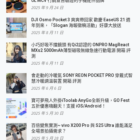
UL MCV 行銷宣告驗證的手機配件品牌
2025 年 9 月 24 日
DJI Osmo Pocket 3 爽爽帶回家 歡慶 EaseUS 21 週
年到來，「Slogan 海報徵稿活動」好康大放送
2025 年 8 月 11 日
小巧好吸不擋鏡頭 有Qi2認證的 ONPRO MagReact
MXs2 5000mAh薄型磁吸無線急速行動電源 開箱 評
測
2025 年 6 月 11 日
會走動的冷暖氣 SONY REON POCKET PRO 穿戴式智
慧冷暖調溫裝置 開箱 評測
2025 年 6 月 6 日
寶可夢飛人外掛iToolab AnyGo全新升級，GO Fest
五折優惠嗨翻天！支援 iOS/Android！
2025 年 5 月 30 日
百倍變焦實測~ vivo X200 Pro 與 S25 Ultra 誰能滿足
全場景拍攝需求？
2025 年 5 月 28 日