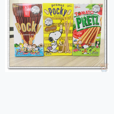
2億 APO蔡司長焦神機降臨~ vivo X200 Pro、vivo X200 就是這麼好拍
EaseUS Vocal Remover 免費線上去聲器一鍵去除人聲 人聲 音樂分離 2024 消除人聲推薦
3 個超值 MHN 飛人工具分享~~ iToolab AnyGo 魔物獵人 Now飛人 ios教學 不出門也可以到處走
Locawhere AnyTo 寶可夢飛人 AnyTo 不出門也可以飛遍全世界
小體積 40000mAh 超大容量 一次充5個設備 充好充滿 CUKTECH 酷態科 300W 微型充電站 開箱 評測
97.3% 恢復率，資料救援就是這麼簡單 EaseUS Data Recovery Wizard Free 18.0.0 業界最好的資料救援軟體
磁碟系統大風吹 有了 磁碟管理程式 EaseUS Partition Master 就是這麼簡單
全新 SONY Xperia 1 VI 開箱! 相機實測! 長焦覆蓋更遠更清晰、2日長續航、頂尖影音娛樂效能~
Xiaomi 14 Ultra 開箱 評測~ 有深度的 Leica 影像旗艦手機! 加碼小旗艦 Xiaomi 14 開箱 評測
vivo TWS 3e 真無線藍牙耳機智慧降噪升級、音質明亮溫潤，並支援雙設備連接~
MSI Claw 掌機專屬配件包 來囉 完美保護 MSI Claw A1M-026TW 電競掌機
人像旗艦 vivo V30 系列 開箱 評測! 首搭蔡司光學鏡頭、攝影棚級柔光環、拍攝功能最好玩的美拍神機 vivo V30 Pro
多個願望一次滿足 超強散熱 微星 MSI Claw A1M-026TW 電競掌機 開箱 評測
一吸完美對位 擁有超強吸力與超好用的隱磁支架 O-ONE MAG 最會吸的行動電源 開箱 評測
OPPO 哈蘇 300mm 專業增距鏡實測：Find X9 Ultra 光學長焦隨手拍，紀錄生活就是這麼簡單
Motorola edge 70 pro 及 moto g37 power上市，登錄在送飛利浦氣炸鍋
近八千元的 Soundcore Liberty 5 Pro Max，有螢幕的耳機會是智商稅嗎?
ASUS Pad 全面應援 Me Time，加碼愛奇藝黃金雙周卡體驗，專案價最低 NT$0 起