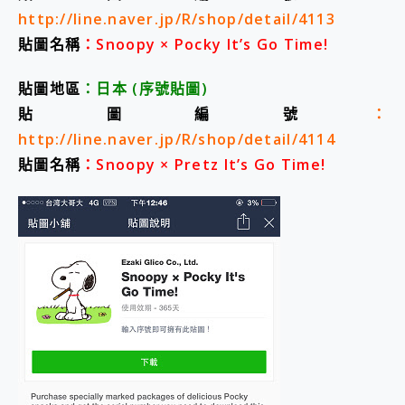
http://line.naver.jp/R/shop/detail/4113
貼圖名稱
：Snoopy × Pocky It’s Go Time!
貼圖地區
：日本
(序號貼圖
)
貼圖編號
：
http://line.naver.jp/R/shop/detail/4114
貼圖名稱
：Snoopy × Pretz It’s Go Time!