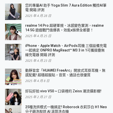
您的專屬AI 助手 Yoga Slim 7 Aura Edition 觸控AI筆
電 開箱 評測
2025 年 4 月 28 日
realme 14 Pro 超硬軍規、冰感變色實測，realme
14 5G 遊戲戰鬥值爆表，效能x娛樂全都要！
2025 年 4 月 25 日
iPhone、Apple Watch、AirPods耳機 三個設備充電
一起搞定 ONPRO MagReact™ M3 3 in 1可攜摺疊無
線充電器 開箱 評測
2025 年 4 月 23 日
動靜皆宜「HUAWEI FreeArc」開放式耳掛耳機，無
感配戴! 超穩超服貼，音質、通話也很優質
2025 年 4 月 8 日
好玩好拍 vivo V50 ~ 口袋裡的 Zeiss 潮流攝影棚!
2025 年 2 月 27 日
25種洗烘模式一機搞定! Roborock 衣莉莎白 H1 Neo
分子篩洗脫烘 AI 滾筒洗衣機