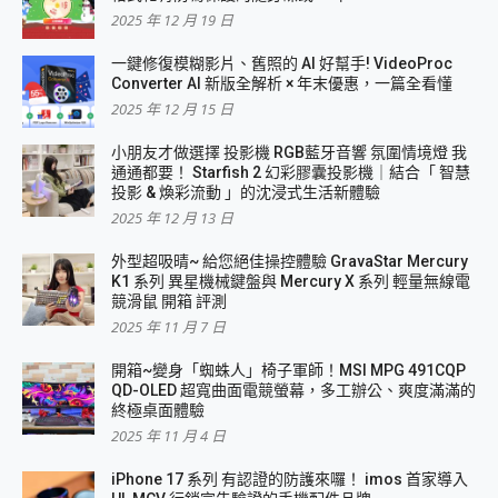
2025 年 12 月 19 日
一鍵修復模糊影片、舊照的 AI 好幫手! VideoProc
Converter AI 新版全解析 × 年末優惠，一篇全看懂
2025 年 12 月 15 日
小朋友才做選擇 投影機 RGB藍牙音響 氛圍情境燈 我
通通都要！ Starfish 2 幻彩膠囊投影機｜結合「 智慧
投影 & 煥彩流動 」的沈浸式生活新體驗
2025 年 12 月 13 日
外型超吸晴~ 給您絕佳操控體驗 GravaStar Mercury
K1 系列 異星機械鍵盤與 Mercury X 系列 輕量無線電
競滑鼠 開箱 評測
2025 年 11 月 7 日
開箱~變身「蜘蛛人」椅子軍師！MSI MPG 491CQP
QD-OLED 超寬曲面電競螢幕，多工辦公、爽度滿滿的
終極桌面體驗
2025 年 11 月 4 日
iPhone 17 系列 有認證的防護來囉！ imos 首家導入