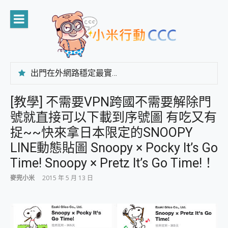
Skip
to
content
出門在外網路穩定最實在 「台灣大哥大」榮獲 4G/5G 在線率全球 NO.3 全台第一與全台六冠王實測心得，走到哪順到哪！
「AUSNAT R1 錄音卡」開箱評測~ 終結會議紀錄地獄，自動生成摘要報告，200+語言翻譯，旅遊最強搭檔。
CP 值天花板~ Bongcom BS5 足球君開箱~ 短焦投影機 3千元就能擁有！ 折扣碼在這～
[教學] 不需要VPN跨國不需要解除門
專為 PC上的 XBOX和掌機設計的 FireCuda X1070 SSD 固態硬碟開箱 評測
號就直接可以下載到序號圖 有吃又有
台灣製攝影機在這裡，100%全無線設計 SpotCam Solo Eco 太陽能防水雲端攝影機 SpotCam Solo 3 2.5K高畫質戶外攝影機 開箱 評測
電力超超超持久 MSI 微星 Prestige 14 AI+ D3MG-031TW 14吋 開箱評價，AI輕薄商務筆電 Copilot+ PC
捉~~快來拿日本限定的SNOOPY
超懂拍、耐用 AI 街拍機~ realme 16 Pro 開箱評價~ 2 億畫素 LumaColor 影像、持久續航與 IP69K 高防護
LINE動態貼圖 Snoopy × Pocky It’s Go
防窺黑科技 Galaxy S26 Ultra系列保護貼怎麼選？imos AR 低反光玻璃、藍寶石鏡頭貼與軍規防摔殼完整開箱評價
Time! Snoopy × Pretz It’s Go Time!！
AI 支付 一錶搞定大小事 Xiaomi Watch 5 開箱 評測
超驚艷 讓人一眼就愛上 LENOVO 聯想 Yoga Book 9 14吋 AI輕薄筆電 開箱 評測
麥兜小米
2015 年 5 月 13 日
美到讓人超想擁有 moto pad 60 系列 與 Moto | Swarovski razr 60 冰藍限定版本 開箱 評測
好用的 EaseUS Partition Master 讓您輕鬆的移除與格式化有防寫保護的隨身碟或SD卡
一鍵修復模糊影片、舊照的 AI 好幫手! VideoProc Converter AI 新版全解析 × 年末優惠，一篇全看懂
小朋友才做選擇 投影機 RGB藍牙音響 氛圍情境燈 我通通都要！ Starfish 2 幻彩膠囊投影機｜結合「 智慧投影 & 煥彩流動 」的沈浸式生活新體驗