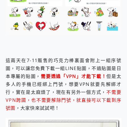
外型超吸晴~ 給您絕佳操控體驗 GravaStar Mercury K1 系列 異星機械鍵盤與 Mercury X 系列 輕量無線電競滑鼠 開箱 評測
開箱~變身「蜘蛛人」椅子軍師！MSI MPG 491CQP QD-OLED 超寬曲面電競螢幕，多工辦公、爽度滿滿的終極桌面體驗
iPhone 17 系列 有認證的防護來囉！ imos 首家導入 UL MCV 行銷宣告驗證的手機配件品牌
DJI Osmo Pocket 3 爽爽帶回家 歡慶 EaseUS 21 週年到來，「Slogan 海報徵稿活動」好康大放送
小巧好吸不擋鏡頭 有Qi2認證的 ONPRO MagReact MXs2 5000mAh薄型磁吸無線急速行動電源 開箱 評測
會走動的冷暖氣 SONY REON POCKET PRO 穿戴式智慧冷暖調溫裝置 開箱 評測
寶可夢飛人外掛iToolab AnyGo全新升級，GO Fest 五折優惠嗨翻天！支援 iOS/Android！
百倍變焦實測~ vivo X200 Pro 與 S25 Ultra 誰能滿足全場景拍攝需求？
超好用的 PLAUD NotePin AI 智慧錄音膠囊~ 您的AI 秘書已上線 每月免費送你 300分鐘轉寫
COMPUTEX 2025 來囉！AGI亞奇雷 AI・Gaming・創作儲存方案登場，趕快來AGI亞奇雷挑戰任務抽 PS5！
這兩天在7-11販售的巧克力棒裏面會附上一組序號
自帶線的 有線無線都能充 ONPRO MagReact M5 10000mAh 5合1 磁吸無線急速行動電源 開箱 評測
圖，可以讓您免費下載一組LINE貼圖，不過貼圖是日
飛利浦 JS7310 ⚡【電急便｜行動儲能救車電源】 可靠的旅行夥伴！帶給您優異的安全性與強大供電效能
是螢幕也是電視! 一機超多用途「MSI微星 Modern MD272UPSW 27型」 4K IPS 輕薄商用智慧聯網螢幕 開箱 評測
本專屬的貼圖，
需要透過「VPN」才能下載！
但是太
您的專屬AI 助手 Yoga Slim 7 Aura Edition 觸控AI筆電 開箱 評測
多人的手機已經綁上門號，想要VPN就要先解綁才
realme 14 Pro 超硬軍規、冰感變色實測，realme 14 5G 遊戲戰鬥值爆表，效能x娛樂全都要！
行，實在是太麻煩了，現在有另外一個方式，
不需要
iPhone、Apple Watch、AirPods耳機 三個設備充電一起搞定 ONPRO MagReact™ M3 3 in 1可攜摺疊無線充電器 開箱 評測
VPN跨國，也不需要解除門號，就直接可以下載到序
動靜皆宜「HUAWEI FreeArc」開放式耳掛耳機，無感配戴! 超穩超服貼，音質、通話也很優質
好玩好拍 vivo V50 ~ 口袋裡的 Zeiss 潮流攝影棚!
號圖
，大家快來試試吧！
25種洗烘模式一機搞定! Roborock 衣莉莎白 H1 Neo分子篩洗脫烘 AI 滾筒洗衣機
給 MSI Claw 系列電競掌機 最完美的家 MSI Nest Docking Station 掌機專屬擴充底座 開箱 評測
B&O 精品級音響! Home+ 中嘉寬頻 SoundBox 劇院串流盒 開箱 評測