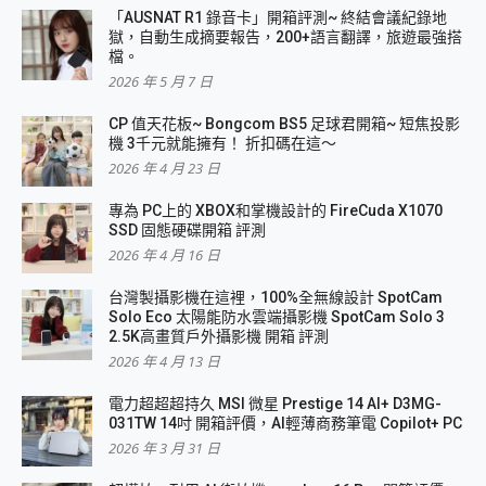
「AUSNAT R1 錄音卡」開箱評測~ 終結會議紀錄地
獄，自動生成摘要報告，200+語言翻譯，旅遊最強搭
檔。
2026 年 5 月 7 日
CP 值天花板~ Bongcom BS5 足球君開箱~ 短焦投影
機 3千元就能擁有！ 折扣碼在這～
2026 年 4 月 23 日
專為 PC上的 XBOX和掌機設計的 FireCuda X1070
SSD 固態硬碟開箱 評測
2026 年 4 月 16 日
台灣製攝影機在這裡，100%全無線設計 SpotCam
Solo Eco 太陽能防水雲端攝影機 SpotCam Solo 3
2.5K高畫質戶外攝影機 開箱 評測
2026 年 4 月 13 日
電力超超超持久 MSI 微星 Prestige 14 AI+ D3MG-
031TW 14吋 開箱評價，AI輕薄商務筆電 Copilot+ PC
2026 年 3 月 31 日