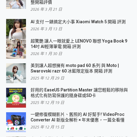
整開箱評價
2026 年 3 月 21 日
AI 支付 一錶搞定大小事 Xiaomi Watch 5 開箱 評測
2026 年 3 月 13 日
超驚艷 讓人一眼就愛上 LENOVO 聯想 Yoga Book 9
14吋 AI輕薄筆電 開箱 評測
2026 年 1 月 30 日
美到讓人超想擁有 moto pad 60 系列 與 Moto |
Swarovski razr 60 冰藍限定版本 開箱 評測
2025 年 12 月 29 日
好用的 EaseUS Partition Master 讓您輕鬆的移除與
格式化有防寫保護的隨身碟或SD卡
2025 年 12 月 19 日
一鍵修復模糊影片、舊照的 AI 好幫手! VideoProc
Converter AI 新版全解析 × 年末優惠，一篇全看懂
2025 年 12 月 15 日