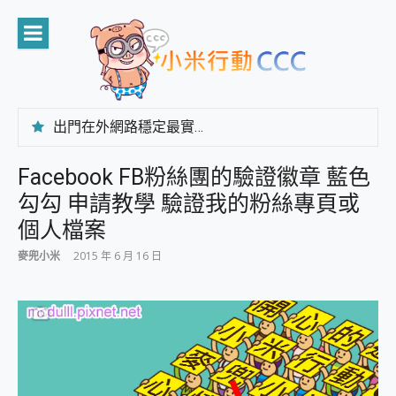
Skip
to
content
出門在外網路穩定最實在 「台灣大哥大」榮獲 4G/5G 在線率全球 NO.3 全台第一與全台六冠王實測心得，走到哪順到哪！
「AUSNAT R1 錄音卡」開箱評測~ 終結會議紀錄地獄，自動生成摘要報告，200+語言翻譯，旅遊最強搭檔。
CP 值天花板~ Bongcom BS5 足球君開箱~ 短焦投影機 3千元就能擁有！ 折扣碼在這～
Facebook FB粉絲團的驗證徽章 藍色
專為 PC上的 XBOX和掌機設計的 FireCuda X1070 SSD 固態硬碟開箱 評測
勾勾 申請教學 驗證我的粉絲專頁或
台灣製攝影機在這裡，100%全無線設計 SpotCam Solo Eco 太陽能防水雲端攝影機 SpotCam Solo 3 2.5K高畫質戶外攝影機 開箱 評測
電力超超超持久 MSI 微星 Prestige 14 AI+ D3MG-031TW 14吋 開箱評價，AI輕薄商務筆電 Copilot+ PC
個人檔案
超懂拍、耐用 AI 街拍機~ realme 16 Pro 開箱評價~ 2 億畫素 LumaColor 影像、持久續航與 IP69K 高防護
麥兜小米
2015 年 6 月 16 日
防窺黑科技 Galaxy S26 Ultra系列保護貼怎麼選？imos AR 低反光玻璃、藍寶石鏡頭貼與軍規防摔殼完整開箱評價
AI 支付 一錶搞定大小事 Xiaomi Watch 5 開箱 評測
超驚艷 讓人一眼就愛上 LENOVO 聯想 Yoga Book 9 14吋 AI輕薄筆電 開箱 評測
美到讓人超想擁有 moto pad 60 系列 與 Moto | Swarovski razr 60 冰藍限定版本 開箱 評測
好用的 EaseUS Partition Master 讓您輕鬆的移除與格式化有防寫保護的隨身碟或SD卡
一鍵修復模糊影片、舊照的 AI 好幫手! VideoProc Converter AI 新版全解析 × 年末優惠，一篇全看懂
小朋友才做選擇 投影機 RGB藍牙音響 氛圍情境燈 我通通都要！ Starfish 2 幻彩膠囊投影機｜結合「 智慧投影 & 煥彩流動 」的沈浸式生活新體驗