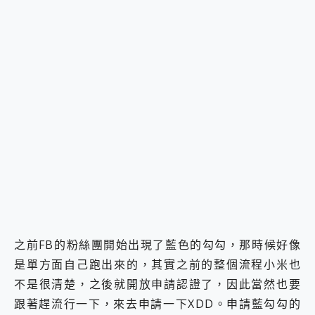
2億 APO蔡司長焦神機降臨~ vivo X200 Pro、vivo X200 就是這麼好拍
EaseUS Vocal Remover 免費線上去聲器一鍵去除人聲 人聲 音樂分離 2024 消除人聲推薦
3 個超值 MHN 飛人工具分享~~ iToolab AnyGo 魔物獵人 Now飛人 ios教學 不出門也可以到處走
Locawhere AnyTo 寶可夢飛人 AnyTo 不出門也可以飛遍全世界
小體積 40000mAh 超大容量 一次充5個設備 充好充滿 CUKTECH 酷態科 300W 微型充電站 開箱 評測
97.3% 恢復率，資料救援就是這麼簡單 EaseUS Data Recovery Wizard Free 18.0.0 業界最好的資料救援軟體
磁碟系統大風吹 有了 磁碟管理程式 EaseUS Partition Master 就是這麼簡單
全新 SONY Xperia 1 VI 開箱! 相機實測! 長焦覆蓋更遠更清晰、2日長續航、頂尖影音娛樂效能~
Xiaomi 14 Ultra 開箱 評測~ 有深度的 Leica 影像旗艦手機! 加碼小旗艦 Xiaomi 14 開箱 評測
vivo TWS 3e 真無線藍牙耳機智慧降噪升級、音質明亮溫潤，並支援雙設備連接~
MSI Claw 掌機專屬配件包 來囉 完美保護 MSI Claw A1M-026TW 電競掌機
人像旗艦 vivo V30 系列 開箱 評測! 首搭蔡司光學鏡頭、攝影棚級柔光環、拍攝功能最好玩的美拍神機 vivo V30 Pro
多個願望一次滿足 超強散熱 微星 MSI Claw A1M-026TW 電競掌機 開箱 評測
一吸完美對位 擁有超強吸力與超好用的隱磁支架 O-ONE MAG 最會吸的行動電源 開箱 評測
OPPO 哈蘇 300mm 專業增距鏡實測：Find X9 Ultra 光學長焦隨手拍，紀錄生活就是這麼簡單
之前FB的粉絲團開始出現了藍色的勾勾，那時候好像
Motorola edge 70 pro 及 moto g37 power上市，登錄在送飛利浦氣炸鍋
近八千元的 Soundcore Liberty 5 Pro Max，有螢幕的耳機會是智商稅嗎?
是單方面自己跑出來的，其實之前的整個流程小米也
ASUS Pad 全面應援 Me Time，加碼愛奇藝黃金雙周卡體驗，專案價最低 NT$0 起
不是很清楚，之後就開放申請認證了，因此當然也要
跟著趕流行一下，來去申請一下XDD。申請藍勾勾的