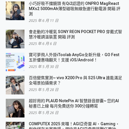
小巧好吸不擋鏡頭 有Qi2認證的 ONPRO MagReact
MXs2 5000mAh薄型磁吸無線急速行動電源 開箱 評
測
2025 年 6 月 11 日
會走動的冷暖氣 SONY REON POCKET PRO 穿戴式智
慧冷暖調溫裝置 開箱 評測
2025 年 6 月 6 日
寶可夢飛人外掛iToolab AnyGo全新升級，GO Fest
五折優惠嗨翻天！支援 iOS/Android！
2025 年 5 月 30 日
百倍變焦實測~ vivo X200 Pro 與 S25 Ultra 誰能滿足
全場景拍攝需求？
2025 年 5 月 28 日
超好用的 PLAUD NotePin AI 智慧錄音膠囊~ 您的AI
秘書已上線 每月免費送你 300分鐘轉寫
2025 年 5 月 26 日
COMPUTEX 2025 來囉！AGI亞奇雷 AI・Gaming・