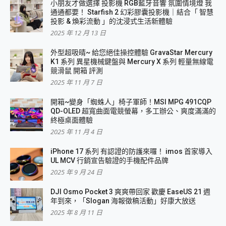
小朋友才做選擇 投影機 RGB藍牙音響 氛圍情境燈 我
通通都要！ Starfish 2 幻彩膠囊投影機｜結合「 智慧
投影 & 煥彩流動 」的沈浸式生活新體驗
2025 年 12 月 13 日
外型超吸晴~ 給您絕佳操控體驗 GravaStar Mercury
K1 系列 異星機械鍵盤與 Mercury X 系列 輕量無線電
競滑鼠 開箱 評測
2025 年 11 月 7 日
開箱~變身「蜘蛛人」椅子軍師！MSI MPG 491CQP
QD-OLED 超寬曲面電競螢幕，多工辦公、爽度滿滿的
終極桌面體驗
2025 年 11 月 4 日
iPhone 17 系列 有認證的防護來囉！ imos 首家導入
UL MCV 行銷宣告驗證的手機配件品牌
2025 年 9 月 24 日
DJI Osmo Pocket 3 爽爽帶回家 歡慶 EaseUS 21 週
年到來，「Slogan 海報徵稿活動」好康大放送
2025 年 8 月 11 日