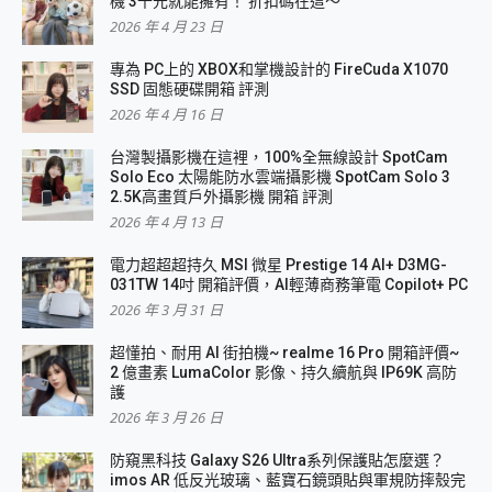
機 3千元就能擁有！ 折扣碼在這～
2026 年 4 月 23 日
專為 PC上的 XBOX和掌機設計的 FireCuda X1070
SSD 固態硬碟開箱 評測
2026 年 4 月 16 日
台灣製攝影機在這裡，100%全無線設計 SpotCam
Solo Eco 太陽能防水雲端攝影機 SpotCam Solo 3
2.5K高畫質戶外攝影機 開箱 評測
2026 年 4 月 13 日
電力超超超持久 MSI 微星 Prestige 14 AI+ D3MG-
031TW 14吋 開箱評價，AI輕薄商務筆電 Copilot+ PC
2026 年 3 月 31 日
超懂拍、耐用 AI 街拍機~ realme 16 Pro 開箱評價~
2 億畫素 LumaColor 影像、持久續航與 IP69K 高防
護
2026 年 3 月 26 日
防窺黑科技 Galaxy S26 Ultra系列保護貼怎麼選？
imos AR 低反光玻璃、藍寶石鏡頭貼與軍規防摔殼完