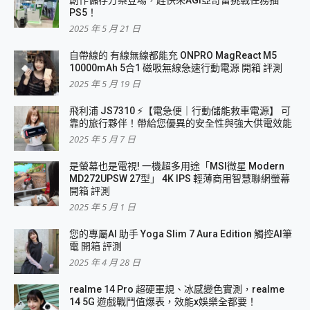
創作儲存方案登場，趕快來AGI亞奇雷挑戰任務抽
PS5！
2025 年 5 月 21 日
自帶線的 有線無線都能充 ONPRO MagReact M5
10000mAh 5合1 磁吸無線急速行動電源 開箱 評測
2025 年 5 月 19 日
飛利浦 JS7310 ⚡【電急便｜行動儲能救車電源】 可
靠的旅行夥伴！帶給您優異的安全性與強大供電效能
2025 年 5 月 7 日
是螢幕也是電視! 一機超多用途「MSI微星 Modern
MD272UPSW 27型」 4K IPS 輕薄商用智慧聯網螢幕
開箱 評測
2025 年 5 月 1 日
您的專屬AI 助手 Yoga Slim 7 Aura Edition 觸控AI筆
電 開箱 評測
2025 年 4 月 28 日
realme 14 Pro 超硬軍規、冰感變色實測，realme
14 5G 遊戲戰鬥值爆表，效能x娛樂全都要！