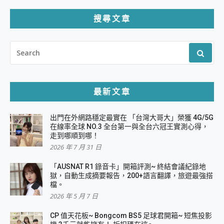
搜尋文章
SEARCH
FOR:
最新文章
出門在外網路穩定最實在 「台灣大哥大」榮獲 4G/5G
在線率全球 NO.3 全台第一與全台六冠王實測心得，
走到哪順到哪！
2026 年 7 月 31 日
「AUSNAT R1 錄音卡」開箱評測~ 終結會議紀錄地
獄，自動生成摘要報告，200+語言翻譯，旅遊最強搭
檔。
2026 年 5 月 7 日
CP 值天花板~ Bongcom BS5 足球君開箱~ 短焦投影