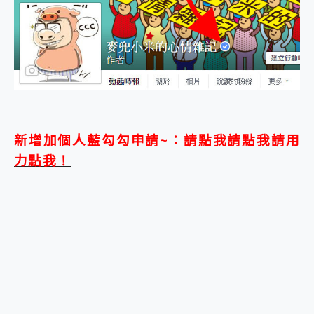
外型超吸晴~ 給您絕佳操控體驗 GravaStar Mercury K1 系列 異星機械鍵盤與 Mercury X 系列 輕量無線電競滑鼠 開箱 評測
開箱~變身「蜘蛛人」椅子軍師！MSI MPG 491CQP QD-OLED 超寬曲面電競螢幕，多工辦公、爽度滿滿的終極桌面體驗
iPhone 17 系列 有認證的防護來囉！ imos 首家導入 UL MCV 行銷宣告驗證的手機配件品牌
DJI Osmo Pocket 3 爽爽帶回家 歡慶 EaseUS 21 週年到來，「Slogan 海報徵稿活動」好康大放送
小巧好吸不擋鏡頭 有Qi2認證的 ONPRO MagReact MXs2 5000mAh薄型磁吸無線急速行動電源 開箱 評測
會走動的冷暖氣 SONY REON POCKET PRO 穿戴式智慧冷暖調溫裝置 開箱 評測
寶可夢飛人外掛iToolab AnyGo全新升級，GO Fest 五折優惠嗨翻天！支援 iOS/Android！
百倍變焦實測~ vivo X200 Pro 與 S25 Ultra 誰能滿足全場景拍攝需求？
超好用的 PLAUD NotePin AI 智慧錄音膠囊~ 您的AI 秘書已上線 每月免費送你 300分鐘轉寫
新增加個人藍勾勾申請~：請點我請點我請用
COMPUTEX 2025 來囉！AGI亞奇雷 AI・Gaming・創作儲存方案登場，趕快來AGI亞奇雷挑戰任務抽 PS5！
自帶線的 有線無線都能充 ONPRO MagReact M5 10000mAh 5合1 磁吸無線急速行動電源 開箱 評測
力點我！
飛利浦 JS7310 ⚡【電急便｜行動儲能救車電源】 可靠的旅行夥伴！帶給您優異的安全性與強大供電效能
是螢幕也是電視! 一機超多用途「MSI微星 Modern MD272UPSW 27型」 4K IPS 輕薄商用智慧聯網螢幕 開箱 評測
您的專屬AI 助手 Yoga Slim 7 Aura Edition 觸控AI筆電 開箱 評測
realme 14 Pro 超硬軍規、冰感變色實測，realme 14 5G 遊戲戰鬥值爆表，效能x娛樂全都要！
iPhone、Apple Watch、AirPods耳機 三個設備充電一起搞定 ONPRO MagReact™ M3 3 in 1可攜摺疊無線充電器 開箱 評測
動靜皆宜「HUAWEI FreeArc」開放式耳掛耳機，無感配戴! 超穩超服貼，音質、通話也很優質
好玩好拍 vivo V50 ~ 口袋裡的 Zeiss 潮流攝影棚!
25種洗烘模式一機搞定! Roborock 衣莉莎白 H1 Neo分子篩洗脫烘 AI 滾筒洗衣機
給 MSI Claw 系列電競掌機 最完美的家 MSI Nest Docking Station 掌機專屬擴充底座 開箱 評測
B&O 精品級音響! Home+ 中嘉寬頻 SoundBox 劇院串流盒 開箱 評測