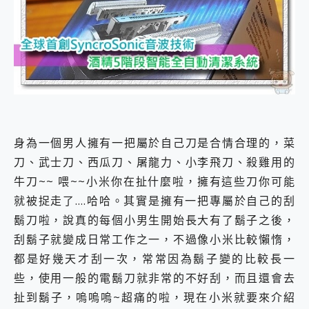
外型超吸晴~ 給您絕佳操控體驗 GravaStar Mercury K1 系列 異星機械鍵盤與 Mercury X 系列 輕量無線電競滑鼠 開箱 評測
開箱~變身「蜘蛛人」椅子軍師！MSI MPG 491CQP QD-OLED 超寬曲面電競螢幕，多工辦公、爽度滿滿的終極桌面體驗
iPhone 17 系列 有認證的防護來囉！ imos 首家導入 UL MCV 行銷宣告驗證的手機配件品牌
DJI Osmo Pocket 3 爽爽帶回家 歡慶 EaseUS 21 週年到來，「Slogan 海報徵稿活動」好康大放送
小巧好吸不擋鏡頭 有Qi2認證的 ONPRO MagReact MXs2 5000mAh薄型磁吸無線急速行動電源 開箱 評測
會走動的冷暖氣 SONY REON POCKET PRO 穿戴式智慧冷暖調溫裝置 開箱 評測
寶可夢飛人外掛iToolab AnyGo全新升級，GO Fest 五折優惠嗨翻天！支援 iOS/Android！
百倍變焦實測~ vivo X200 Pro 與 S25 Ultra 誰能滿足全場景拍攝需求？
超好用的 PLAUD NotePin AI 智慧錄音膠囊~ 您的AI 秘書已上線 每月免費送你 300分鐘轉寫
COMPUTEX 2025 來囉！AGI亞奇雷 AI・Gaming・創作儲存方案登場，趕快來AGI亞奇雷挑戰任務抽 PS5！
身為一個男人擁有一把屬於自己刀是合情合理的，菜
自帶線的 有線無線都能充 ONPRO MagReact M5 10000mAh 5合1 磁吸無線急速行動電源 開箱 評測
刀、武士刀、西瓜刀、屠龍力、小李飛刀、殺雞用的
飛利浦 JS7310 ⚡【電急便｜行動儲能救車電源】 可靠的旅行夥伴！帶給您優異的安全性與強大供電效能
牛刀~~ 喂~~小米你在扯什麼啦，擁有這些刀你可能
是螢幕也是電視! 一機超多用途「MSI微星 Modern MD272UPSW 27型」 4K IPS 輕薄商用智慧聯網螢幕 開箱 評測
您的專屬AI 助手 Yoga Slim 7 Aura Edition 觸控AI筆電 開箱 評測
就被捉走了….哈哈。其實是擁有一把專屬於自己的刮
realme 14 Pro 超硬軍規、冰感變色實測，realme 14 5G 遊戲戰鬥值爆表，效能x娛樂全都要！
鬍刀啦，說真的每個小男生開始長大有了鬍子之後，
iPhone、Apple Watch、AirPods耳機 三個設備充電一起搞定 ONPRO MagReact™ M3 3 in 1可攜摺疊無線充電器 開箱 評測
刮鬍子就變成日常工作之一，不過像小米比較懶惰，
動靜皆宜「HUAWEI FreeArc」開放式耳掛耳機，無感配戴! 超穩超服貼，音質、通話也很優質
都是好幾天才刮一次，常常因為鬍子變的比較長一
好玩好拍 vivo V50 ~ 口袋裡的 Zeiss 潮流攝影棚!
25種洗烘模式一機搞定! Roborock 衣莉莎白 H1 Neo分子篩洗脫烘 AI 滾筒洗衣機
些，使用一般的電鬍刀就非常的不好刮，而且還會去
給 MSI Claw 系列電競掌機 最完美的家 MSI Nest Docking Station 掌機專屬擴充底座 開箱 評測
扯到鬍子，嗚嗚嗚~超痛的啦，現在小米就要來介紹
B&O 精品級音響! Home+ 中嘉寬頻 SoundBox 劇院串流盒 開箱 評測