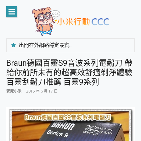
Skip
to
content
出門在外網路穩定最實在 「台灣大哥大」榮獲 4G/5G 在線率全球 NO.3 全台第一與全台六冠王實測心得，走到哪順到哪！
「AUSNAT R1 錄音卡」開箱評測~ 終結會議紀錄地獄，自動生成摘要報告，200+語言翻譯，旅遊最強搭檔。
CP 值天花板~ Bongcom BS5 足球君開箱~ 短焦投影機 3千元就能擁有！ 折扣碼在這～
Braun德國百靈S9音波系列電鬍刀 帶
專為 PC上的 XBOX和掌機設計的 FireCuda X1070 SSD 固態硬碟開箱 評測
給你前所未有的超高效舒適剃淨體驗
台灣製攝影機在這裡，100%全無線設計 SpotCam Solo Eco 太陽能防水雲端攝影機 SpotCam Solo 3 2.5K高畫質戶外攝影機 開箱 評測
電力超超超持久 MSI 微星 Prestige 14 AI+ D3MG-031TW 14吋 開箱評價，AI輕薄商務筆電 Copilot+ PC
百靈刮鬍刀推薦 百靈9系列
超懂拍、耐用 AI 街拍機~ realme 16 Pro 開箱評價~ 2 億畫素 LumaColor 影像、持久續航與 IP69K 高防護
麥兜小米
2015 年 6 月 17 日
防窺黑科技 Galaxy S26 Ultra系列保護貼怎麼選？imos AR 低反光玻璃、藍寶石鏡頭貼與軍規防摔殼完整開箱評價
AI 支付 一錶搞定大小事 Xiaomi Watch 5 開箱 評測
超驚艷 讓人一眼就愛上 LENOVO 聯想 Yoga Book 9 14吋 AI輕薄筆電 開箱 評測
美到讓人超想擁有 moto pad 60 系列 與 Moto | Swarovski razr 60 冰藍限定版本 開箱 評測
好用的 EaseUS Partition Master 讓您輕鬆的移除與格式化有防寫保護的隨身碟或SD卡
一鍵修復模糊影片、舊照的 AI 好幫手! VideoProc Converter AI 新版全解析 × 年末優惠，一篇全看懂
小朋友才做選擇 投影機 RGB藍牙音響 氛圍情境燈 我通通都要！ Starfish 2 幻彩膠囊投影機｜結合「 智慧投影 & 煥彩流動 」的沈浸式生活新體驗