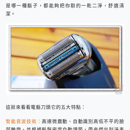
是哪一種鬍子，都能夠把你剔的一乾二淨，舒適清
潔。
這就來看看電鬍刀頭它的五大特點：
智能音波技術：
高速微震動、自動識別高低不平的臉
部輪廓、並根據鬍鬚密度自動調節，帶來傑出刮淨表