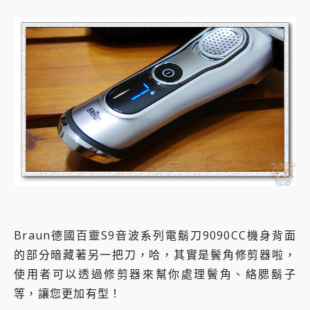
Braun德國百靈S9音波系列電鬍刀9090CC機身背面
的部分暗藏著另一把刀，哈，其實是鬢角修剪器啦，
使用者可以透過修剪器來幫你處理鬢角、絡腮鬍子
等，讓您更加有型！