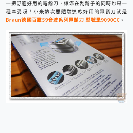
一把舒適好用的電鬍刀，讓您在刮鬍子的同時也是一
2億 APO蔡司長焦神機降臨~ vivo X200 Pro、vivo X200 就是這麼好拍
種享受呀！小米這次要體驗這款好用的電鬍刀就是
EaseUS Vocal Remover 免費線上去聲器一鍵去除人聲 人聲 音樂分離 2024 消除人聲推薦
3 個超值 MHN 飛人工具分享~~ iToolab AnyGo 魔物獵人 Now飛人 ios教學 不出門也可以到處走
Braun德國百靈S9音波系列電鬍刀 型號是9090CC
。
Locawhere AnyTo 寶可夢飛人 AnyTo 不出門也可以飛遍全世界
小體積 40000mAh 超大容量 一次充5個設備 充好充滿 CUKTECH 酷態科 300W 微型充電站 開箱 評測
97.3% 恢復率，資料救援就是這麼簡單 EaseUS Data Recovery Wizard Free 18.0.0 業界最好的資料救援軟體
磁碟系統大風吹 有了 磁碟管理程式 EaseUS Partition Master 就是這麼簡單
全新 SONY Xperia 1 VI 開箱! 相機實測! 長焦覆蓋更遠更清晰、2日長續航、頂尖影音娛樂效能~
Xiaomi 14 Ultra 開箱 評測~ 有深度的 Leica 影像旗艦手機! 加碼小旗艦 Xiaomi 14 開箱 評測
vivo TWS 3e 真無線藍牙耳機智慧降噪升級、音質明亮溫潤，並支援雙設備連接~
MSI Claw 掌機專屬配件包 來囉 完美保護 MSI Claw A1M-026TW 電競掌機
人像旗艦 vivo V30 系列 開箱 評測! 首搭蔡司光學鏡頭、攝影棚級柔光環、拍攝功能最好玩的美拍神機 vivo V30 Pro
多個願望一次滿足 超強散熱 微星 MSI Claw A1M-026TW 電競掌機 開箱 評測
一吸完美對位 擁有超強吸力與超好用的隱磁支架 O-ONE MAG 最會吸的行動電源 開箱 評測
OPPO 哈蘇 300mm 專業增距鏡實測：Find X9 Ultra 光學長焦隨手拍，紀錄生活就是這麼簡單
Motorola edge 70 pro 及 moto g37 power上市，登錄在送飛利浦氣炸鍋
近八千元的 Soundcore Liberty 5 Pro Max，有螢幕的耳機會是智商稅嗎?
ASUS Pad 全面應援 Me Time，加碼愛奇藝黃金雙周卡體驗，專案價最低 NT$0 起