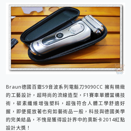
Braun德國百靈S9音波系列電鬍刀9090CC 擁有精緻
的工藝設計，超時尚的流線造型，F1賽車單體當構技
術，碳素纖維增強塑料，超強符合人體工學舒適好
握，即便擺放著也宛如藝術品一般，科技與德國美學
的完美結晶，不愧是獲得設計界中的奧斯卡2014紅點
設計大獎！