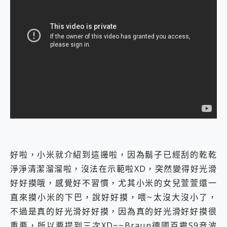
好啦，小米就介紹到這邊啦，因為鬍子已經刮的乾乾
淨淨清潔溜溜啦，沒法在示範啦XD，突然變得好光滑
好好摸哦，感覺好不習慣，尤其小米的女兒萱萱還一
直來摸小米的下巴，說好好摸，喂~太沒大沒小了，
不過是真的好光滑好好摸，因為真的好光滑好好摸很
重要，所以要提到三次XD~~Braun德國百靈S9音波