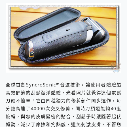
全球首創SyncroSonic™音波技術，讓使用者體驗超
高效舒適的刮鬍潔淨體驗，光看照片就覺得這個電鬍
刀頭不簡單！它由四種獨力的修剪部件同步運作，每
分鐘高達了40000次交叉修剪，同時刀頭還能夠40度
旋轉，與您的皮膚緊密的貼合，刮鬍子時跟隨著起伏
轉動，減少了摩擦和扚熱感，避免刺激皮膚，不管您