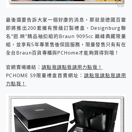
最後還要告訴大家一個好康的消息，那就是德國百靈
即將推出200套擁有預級訂製禮盒、Designburg聯
名”迴.映”精品袖扣組的Braun 9095cc 巔峰典藏限量
組，並享有5年專業售後保固服務，限量發售只有有在
全台Braun百貨專櫃與PCHome才能夠買得到哦！
官網賣場連結：
請點我請點我請用力點我！
PCHOME S9限量禮盒首賣網址：
請點我請點我請用
力點我！