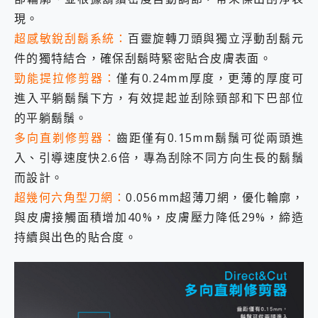
現。
超感敏銳刮鬍系統：
百靈旋轉刀頭與獨立浮動刮鬍元
件的獨特結合，確保刮鬍時緊密貼合皮膚表面。
勁能提拉修剪器：
僅有0.24mm厚度，更薄的厚度可
進入平躺鬍鬚下方，有效提起並刮除頸部和下巴部位
的平躺鬍鬚。
多向直剃修剪器：
齒距僅有0.15mm鬍鬚可從兩頭進
入、引導速度快2.6倍，專為刮除不同方向生長的鬍鬚
而設計。
超幾何六角型刀網：
0.056mm超薄刀網，優化輪廓，
與皮膚接觸面積增加40%，皮膚壓力降低29%，締造
持續與出色的貼合度。