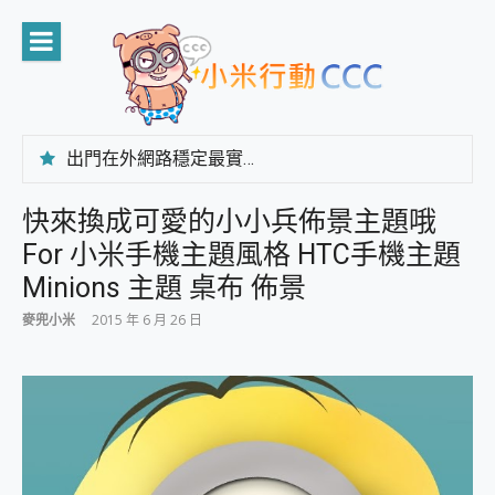
Skip
to
content
出門在外網路穩定最實在 「台灣大哥大」榮獲 4G/5G 在線率全球 NO.3 全台第一與全台六冠王實測心得，走到哪順到哪！
「AUSNAT R1 錄音卡」開箱評測~ 終結會議紀錄地獄，自動生成摘要報告，200+語言翻譯，旅遊最強搭檔。
CP 值天花板~ Bongcom BS5 足球君開箱~ 短焦投影機 3千元就能擁有！ 折扣碼在這～
快來換成可愛的小小兵佈景主題哦
專為 PC上的 XBOX和掌機設計的 FireCuda X1070 SSD 固態硬碟開箱 評測
For 小米手機主題風格 HTC手機主題
台灣製攝影機在這裡，100%全無線設計 SpotCam Solo Eco 太陽能防水雲端攝影機 SpotCam Solo 3 2.5K高畫質戶外攝影機 開箱 評測
電力超超超持久 MSI 微星 Prestige 14 AI+ D3MG-031TW 14吋 開箱評價，AI輕薄商務筆電 Copilot+ PC
Minions 主題 桌布 佈景
超懂拍、耐用 AI 街拍機~ realme 16 Pro 開箱評價~ 2 億畫素 LumaColor 影像、持久續航與 IP69K 高防護
麥兜小米
2015 年 6 月 26 日
防窺黑科技 Galaxy S26 Ultra系列保護貼怎麼選？imos AR 低反光玻璃、藍寶石鏡頭貼與軍規防摔殼完整開箱評價
AI 支付 一錶搞定大小事 Xiaomi Watch 5 開箱 評測
超驚艷 讓人一眼就愛上 LENOVO 聯想 Yoga Book 9 14吋 AI輕薄筆電 開箱 評測
美到讓人超想擁有 moto pad 60 系列 與 Moto | Swarovski razr 60 冰藍限定版本 開箱 評測
好用的 EaseUS Partition Master 讓您輕鬆的移除與格式化有防寫保護的隨身碟或SD卡
一鍵修復模糊影片、舊照的 AI 好幫手! VideoProc Converter AI 新版全解析 × 年末優惠，一篇全看懂
小朋友才做選擇 投影機 RGB藍牙音響 氛圍情境燈 我通通都要！ Starfish 2 幻彩膠囊投影機｜結合「 智慧投影 & 煥彩流動 」的沈浸式生活新體驗