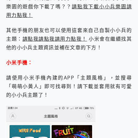
2億 APO蔡司長焦神機降臨~ vivo X200 Pro、vivo X200 就是這麼好拍
樂園的遊戲你下載了嗎？？
請點我下載小小兵樂園請
EaseUS Vocal Remover 免費線上去聲器一鍵去除人聲 人聲 音樂分離 2024 消除人聲推薦
用力點我！
3 個超值 MHN 飛人工具分享~~ iToolab AnyGo 魔物獵人 Now飛人 ios教學 不出門也可以到處走
Locawhere AnyTo 寶可夢飛人 AnyTo 不出門也可以飛遍全世界
其他手機的朋友也可以使用這套來自己自製小小兵的
小體積 40000mAh 超大容量 一次充5個設備 充好充滿 CUKTECH 酷態科 300W 微型充電站 開箱 評測
主題：
請點我請點我請用力點我！
小米會在繼續找其
97.3% 恢復率，資料救援就是這麼簡單 EaseUS Data Recovery Wizard Free 18.0.0 業界最好的資料救援軟體
磁碟系統大風吹 有了 磁碟管理程式 EaseUS Partition Master 就是這麼簡單
他的小小兵主題資訊並補在文章的下方！
全新 SONY Xperia 1 VI 開箱! 相機實測! 長焦覆蓋更遠更清晰、2日長續航、頂尖影音娛樂效能~
Xiaomi 14 Ultra 開箱 評測~ 有深度的 Leica 影像旗艦手機! 加碼小旗艦 Xiaomi 14 開箱 評測
小米手機：
vivo TWS 3e 真無線藍牙耳機智慧降噪升級、音質明亮溫潤，並支援雙設備連接~
MSI Claw 掌機專屬配件包 來囉 完美保護 MSI Claw A1M-026TW 電競掌機
請使用小米手機內建的APP「主題風格」，並搜尋
人像旗艦 vivo V30 系列 開箱 評測! 首搭蔡司光學鏡頭、攝影棚級柔光環、拍攝功能最好玩的美拍神機 vivo V30 Pro
「萌萌小黃人」即可找尋到！請下載並套用就有可愛
多個願望一次滿足 超強散熱 微星 MSI Claw A1M-026TW 電競掌機 開箱 評測
一吸完美對位 擁有超強吸力與超好用的隱磁支架 O-ONE MAG 最會吸的行動電源 開箱 評測
的小小兵主題了！
Motorola edge 70 pro 及 moto g37 power上市，登錄在送飛利浦氣炸鍋
近八千元的 Soundcore Liberty 5 Pro Max，有螢幕的耳機會是智商稅嗎?
ASUS Pad 全面應援 Me Time，加碼愛奇藝黃金雙周卡體驗，專案價最低 NT$0 起
榮耀 HONOR 600 Pro x MOLLY Limited Edition 限量版開賣，攜手味全龍進駐大巨蛋萬人盛典