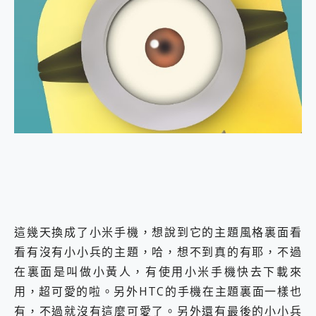
外型超吸晴~ 給您絕佳操控體驗 GravaStar Mercury K1 系列 異星機械鍵盤與 Mercury X 系列 輕量無線電競滑鼠 開箱 評測
開箱~變身「蜘蛛人」椅子軍師！MSI MPG 491CQP QD-OLED 超寬曲面電競螢幕，多工辦公、爽度滿滿的終極桌面體驗
iPhone 17 系列 有認證的防護來囉！ imos 首家導入 UL MCV 行銷宣告驗證的手機配件品牌
DJI Osmo Pocket 3 爽爽帶回家 歡慶 EaseUS 21 週年到來，「Slogan 海報徵稿活動」好康大放送
小巧好吸不擋鏡頭 有Qi2認證的 ONPRO MagReact MXs2 5000mAh薄型磁吸無線急速行動電源 開箱 評測
會走動的冷暖氣 SONY REON POCKET PRO 穿戴式智慧冷暖調溫裝置 開箱 評測
寶可夢飛人外掛iToolab AnyGo全新升級，GO Fest 五折優惠嗨翻天！支援 iOS/Android！
百倍變焦實測~ vivo X200 Pro 與 S25 Ultra 誰能滿足全場景拍攝需求？
超好用的 PLAUD NotePin AI 智慧錄音膠囊~ 您的AI 秘書已上線 每月免費送你 300分鐘轉寫
COMPUTEX 2025 來囉！AGI亞奇雷 AI・Gaming・創作儲存方案登場，趕快來AGI亞奇雷挑戰任務抽 PS5！
自帶線的 有線無線都能充 ONPRO MagReact M5 10000mAh 5合1 磁吸無線急速行動電源 開箱 評測
飛利浦 JS7310 ⚡【電急便｜行動儲能救車電源】 可靠的旅行夥伴！帶給您優異的安全性與強大供電效能
是螢幕也是電視! 一機超多用途「MSI微星 Modern MD272UPSW 27型」 4K IPS 輕薄商用智慧聯網螢幕 開箱 評測
您的專屬AI 助手 Yoga Slim 7 Aura Edition 觸控AI筆電 開箱 評測
realme 14 Pro 超硬軍規、冰感變色實測，realme 14 5G 遊戲戰鬥值爆表，效能x娛樂全都要！
這幾天換成了小米手機，想說到它的主題風格裏面看
iPhone、Apple Watch、AirPods耳機 三個設備充電一起搞定 ONPRO MagReact™ M3 3 in 1可攜摺疊無線充電器 開箱 評測
動靜皆宜「HUAWEI FreeArc」開放式耳掛耳機，無感配戴! 超穩超服貼，音質、通話也很優質
看有沒有小小兵的主題，哈，想不到真的有耶，不過
好玩好拍 vivo V50 ~ 口袋裡的 Zeiss 潮流攝影棚!
在裏面是叫做小黃人，有使用小米手機快去下載來
25種洗烘模式一機搞定! Roborock 衣莉莎白 H1 Neo分子篩洗脫烘 AI 滾筒洗衣機
用，超可愛的啦。另外HTC的手機在主題裏面一樣也
給 MSI Claw 系列電競掌機 最完美的家 MSI Nest Docking Station 掌機專屬擴充底座 開箱 評測
有，不過就沒有這麼可愛了。另外還有最後的小小兵
B&O 精品級音響! Home+ 中嘉寬頻 SoundBox 劇院串流盒 開箱 評測