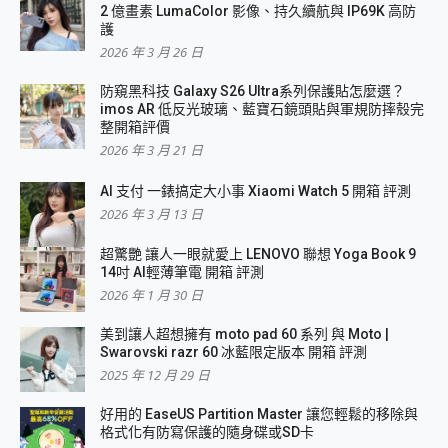
2 億畫素 LumaColor 影像、持久續航與 IP69K 高防
護
2026 年 3 月 26 日
防窺黑科技 Galaxy S26 Ultra系列保護貼怎麼選？
imos AR 低反光玻璃、藍寶石鏡頭貼與軍規防摔殼完
整開箱評價
2026 年 3 月 21 日
AI 支付 一錶搞定大小事 Xiaomi Watch 5 開箱 評測
2026 年 3 月 13 日
超驚艷 讓人一眼就愛上 LENOVO 聯想 Yoga Book 9
14吋 AI輕薄筆電 開箱 評測
2026 年 1 月 30 日
美到讓人超想擁有 moto pad 60 系列 與 Moto |
Swarovski razr 60 冰藍限定版本 開箱 評測
2025 年 12 月 29 日
好用的 EaseUS Partition Master 讓您輕鬆的移除與
格式化有防寫保護的隨身碟或SD卡