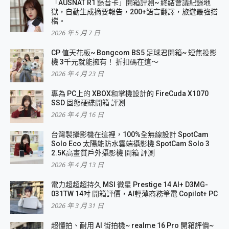
「AUSNAT R1 錄音卡」開箱評測~ 終結會議紀錄地
獄，自動生成摘要報告，200+語言翻譯，旅遊最強搭
檔。
2026 年 5 月 7 日
CP 值天花板~ Bongcom BS5 足球君開箱~ 短焦投影
機 3千元就能擁有！ 折扣碼在這～
2026 年 4 月 23 日
專為 PC上的 XBOX和掌機設計的 FireCuda X1070
SSD 固態硬碟開箱 評測
2026 年 4 月 16 日
台灣製攝影機在這裡，100%全無線設計 SpotCam
Solo Eco 太陽能防水雲端攝影機 SpotCam Solo 3
2.5K高畫質戶外攝影機 開箱 評測
2026 年 4 月 13 日
電力超超超持久 MSI 微星 Prestige 14 AI+ D3MG-
031TW 14吋 開箱評價，AI輕薄商務筆電 Copilot+ PC
2026 年 3 月 31 日
超懂拍、耐用 AI 街拍機~ realme 16 Pro 開箱評價~