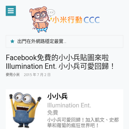
Skip
to
content
出門在外網路穩定最實在 「台灣大哥大」榮獲 4G/5G 在線率全球 NO.3 全台第一與全台六冠王實測心得，走到哪順到哪！
「AUSNAT R1 錄音卡」開箱評測~ 終結會議紀錄地獄，自動生成摘要報告，200+語言翻譯，旅遊最強搭檔。
CP 值天花板~ Bongcom BS5 足球君開箱~ 短焦投影機 3千元就能擁有！ 折扣碼在這～
Facebook免費的小小兵貼圖來啦
專為 PC上的 XBOX和掌機設計的 FireCuda X1070 SSD 固態硬碟開箱 評測
Illumination Ent. 小小兵可愛回歸！
台灣製攝影機在這裡，100%全無線設計 SpotCam Solo Eco 太陽能防水雲端攝影機 SpotCam Solo 3 2.5K高畫質戶外攝影機 開箱 評測
電力超超超持久 MSI 微星 Prestige 14 AI+ D3MG-031TW 14吋 開箱評價，AI輕薄商務筆電 Copilot+ PC
麥兜小米
2015 年 7 月 2 日
超懂拍、耐用 AI 街拍機~ realme 16 Pro 開箱評價~ 2 億畫素 LumaColor 影像、持久續航與 IP69K 高防護
防窺黑科技 Galaxy S26 Ultra系列保護貼怎麼選？imos AR 低反光玻璃、藍寶石鏡頭貼與軍規防摔殼完整開箱評價
AI 支付 一錶搞定大小事 Xiaomi Watch 5 開箱 評測
超驚艷 讓人一眼就愛上 LENOVO 聯想 Yoga Book 9 14吋 AI輕薄筆電 開箱 評測
美到讓人超想擁有 moto pad 60 系列 與 Moto | Swarovski razr 60 冰藍限定版本 開箱 評測
好用的 EaseUS Partition Master 讓您輕鬆的移除與格式化有防寫保護的隨身碟或SD卡
一鍵修復模糊影片、舊照的 AI 好幫手! VideoProc Converter AI 新版全解析 × 年末優惠，一篇全看懂
小朋友才做選擇 投影機 RGB藍牙音響 氛圍情境燈 我通通都要！ Starfish 2 幻彩膠囊投影機｜結合「 智慧投影 & 煥彩流動 」的沈浸式生活新體驗