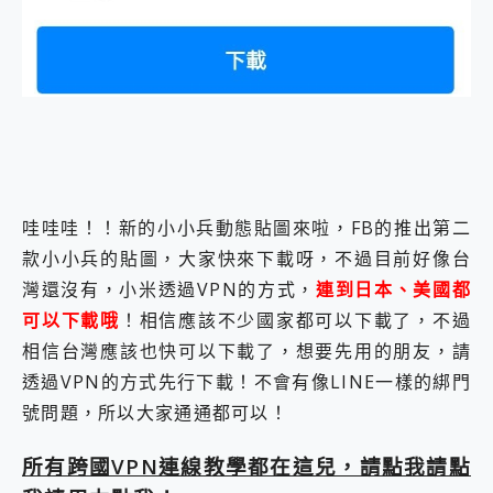
外型超吸晴~ 給您絕佳操控體驗 GravaStar Mercury K1 系列 異星機械鍵盤與 Mercury X 系列 輕量無線電競滑鼠 開箱 評測
開箱~變身「蜘蛛人」椅子軍師！MSI MPG 491CQP QD-OLED 超寬曲面電競螢幕，多工辦公、爽度滿滿的終極桌面體驗
iPhone 17 系列 有認證的防護來囉！ imos 首家導入 UL MCV 行銷宣告驗證的手機配件品牌
DJI Osmo Pocket 3 爽爽帶回家 歡慶 EaseUS 21 週年到來，「Slogan 海報徵稿活動」好康大放送
小巧好吸不擋鏡頭 有Qi2認證的 ONPRO MagReact MXs2 5000mAh薄型磁吸無線急速行動電源 開箱 評測
會走動的冷暖氣 SONY REON POCKET PRO 穿戴式智慧冷暖調溫裝置 開箱 評測
寶可夢飛人外掛iToolab AnyGo全新升級，GO Fest 五折優惠嗨翻天！支援 iOS/Android！
百倍變焦實測~ vivo X200 Pro 與 S25 Ultra 誰能滿足全場景拍攝需求？
超好用的 PLAUD NotePin AI 智慧錄音膠囊~ 您的AI 秘書已上線 每月免費送你 300分鐘轉寫
COMPUTEX 2025 來囉！AGI亞奇雷 AI・Gaming・創作儲存方案登場，趕快來AGI亞奇雷挑戰任務抽 PS5！
哇哇哇！！新的小小兵動態貼圖來啦，FB的推出第二
自帶線的 有線無線都能充 ONPRO MagReact M5 10000mAh 5合1 磁吸無線急速行動電源 開箱 評測
款小小兵的貼圖，大家快來下載呀，不過目前好像台
飛利浦 JS7310 ⚡【電急便｜行動儲能救車電源】 可靠的旅行夥伴！帶給您優異的安全性與強大供電效能
灣還沒有，小米透過VPN的方式，
連到日本、美國都
是螢幕也是電視! 一機超多用途「MSI微星 Modern MD272UPSW 27型」 4K IPS 輕薄商用智慧聯網螢幕 開箱 評測
您的專屬AI 助手 Yoga Slim 7 Aura Edition 觸控AI筆電 開箱 評測
可以下載哦
！相信應該不少國家都可以下載了，不過
realme 14 Pro 超硬軍規、冰感變色實測，realme 14 5G 遊戲戰鬥值爆表，效能x娛樂全都要！
相信台灣應該也快可以下載了，想要先用的朋友，請
iPhone、Apple Watch、AirPods耳機 三個設備充電一起搞定 ONPRO MagReact™ M3 3 in 1可攜摺疊無線充電器 開箱 評測
透過VPN的方式先行下載！不會有像LINE一樣的綁門
動靜皆宜「HUAWEI FreeArc」開放式耳掛耳機，無感配戴! 超穩超服貼，音質、通話也很優質
號問題，所以大家通通都可以！
好玩好拍 vivo V50 ~ 口袋裡的 Zeiss 潮流攝影棚!
25種洗烘模式一機搞定! Roborock 衣莉莎白 H1 Neo分子篩洗脫烘 AI 滾筒洗衣機
所有跨國VPN連線教學都在這兒，請點我請點
給 MSI Claw 系列電競掌機 最完美的家 MSI Nest Docking Station 掌機專屬擴充底座 開箱 評測
B&O 精品級音響! Home+ 中嘉寬頻 SoundBox 劇院串流盒 開箱 評測