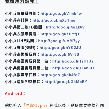
我請用力點我！
2億 APO蔡司長焦神機降臨~ vivo X200 Pro、vivo X200 就是這麼好拍
EaseUS Vocal Remover 免費線上去聲器一鍵去除人聲 人聲 音樂分離 2024 消除人聲推薦
小小兵限量餐具組：
http://goo.gl/Vimb4w
3 個超值 MHN 飛人工具分享~~ iToolab AnyGo 魔物獵人 Now飛人 ios教學 不出門也可以到處走
Locawhere AnyTo 寶可夢飛人 AnyTo 不出門也可以飛遍全世界
小小兵存錢桶：
http://goo.gl/mXcTmo
小體積 40000mAh 超大容量 一次充5個設備 充好充滿 CUKTECH 酷態科 300W 微型充電站 開箱 評測
小小兵第二款FB貼圖：
http://goo.gl/si1k6V
97.3% 恢復率，資料救援就是這麼簡單 EaseUS Data Recovery Wizard Free 18.0.0 業界最好的資料救援軟體
小小兵衣服專賣店：
http://goo.gl/zDYfjT
磁碟系統大風吹 有了 磁碟管理程式 EaseUS Partition Master 就是這麼簡單
小小兵LINE貼圖：
http://goo.gl/uAM7yy
全新 SONY Xperia 1 VI 開箱! 相機實測! 長焦覆蓋更遠更清晰、2日長續航、頂尖影音娛樂效能~
Xiaomi 14 Ultra 開箱 評測~ 有深度的 Leica 影像旗艦手機! 加碼小旗艦 Xiaomi 14 開箱 評測
小小兵樂園(遊戲)：
http://goo.gl/nYK2JU
vivo TWS 3e 真無線藍牙耳機智慧降噪升級、音質明亮溫潤，並支援雙設備連接~
小小兵奇趣蛋玩具：
http://goo.gl/i5Vr8S
MSI Claw 掌機專屬配件包 來囉 完美保護 MSI Claw A1M-026TW 電競掌機
小小兵麥當勞玩具第一波：
http://goo.gl/HzHTJs
人像旗艦 vivo V30 系列 開箱 評測! 首搭蔡司光學鏡頭、攝影棚級柔光環、拍攝功能最好玩的美拍神機 vivo V30 Pro
小小兵麥當勞玩具第二波：
http://goo.gl/Q1an6O
多個願望一次滿足 超強散熱 微星 MSI Claw A1M-026TW 電競掌機 開箱 評測
一吸完美對位 擁有超強吸力與超好用的隱磁支架 O-ONE MAG 最會吸的行動電源 開箱 評測
小小兵限量束口袋：
http://goo.gl/dk4fdZ
OPPO 哈蘇 300mm 專業增距鏡實測：Find X9 Ultra 光學長焦隨手拍，紀錄生活就是這麼簡單
小小兵造型PEZ糖口：
http://goo.gl/G4MbEY
Motorola edge 70 pro 及 moto g37 power上市，登錄在送飛利浦氣炸鍋
近八千元的 Soundcore Liberty 5 Pro Max，有螢幕的耳機會是智商稅嗎?
Android：
ASUS Pad 全面應援 Me Time，加碼愛奇藝黃金雙周卡體驗，專案價最低 NT$0 起
點選進入
「易聯Ovpn」
程式以後，點選你要連線的國