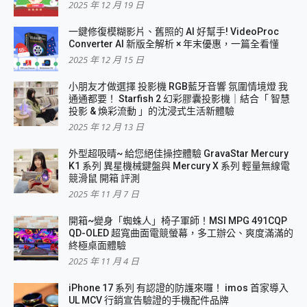
2025 年 12 月 19 日
一鍵修復模糊影片、舊照的 AI 好幫手! VideoProc
Converter AI 新版全解析 × 年末優惠，一篇全看懂
2025 年 12 月 15 日
小朋友才做選擇 投影機 RGB藍牙音響 氛圍情境燈 我
通通都要！ Starfish 2 幻彩膠囊投影機｜結合「 智慧
投影 & 煥彩流動 」的沈浸式生活新體驗
2025 年 12 月 13 日
外型超吸晴~ 給您絕佳操控體驗 GravaStar Mercury
K1 系列 異星機械鍵盤與 Mercury X 系列 輕量無線電
競滑鼠 開箱 評測
2025 年 11 月 7 日
開箱~變身「蜘蛛人」椅子軍師！MSI MPG 491CQP
QD-OLED 超寬曲面電競螢幕，多工辦公、爽度滿滿的
終極桌面體驗
2025 年 11 月 4 日
iPhone 17 系列 有認證的防護來囉！ imos 首家導入
UL MCV 行銷宣告驗證的手機配件品牌