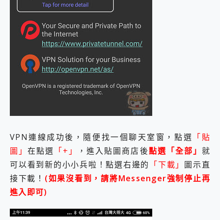
VPN連線成功後，隨便找一個聊天室窗，點選
「貼
圖」
在點選
「+」
，進入貼圖商店後
點選「全部」
就
可以看到新的小小兵啦！點選右邊的
「下載」
圖示直
接下載！
(如果沒看到，請將Messenger強制停止再
進入即可)