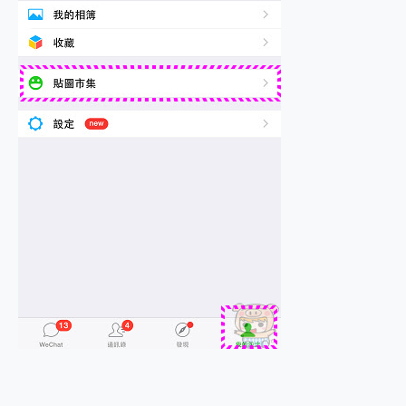
2億 APO蔡司長焦神機降臨~ vivo X200 Pro、vivo X200 就是這麼好拍
EaseUS Vocal Remover 免費線上去聲器一鍵去除人聲 人聲 音樂分離 2024 消除人聲推薦
3 個超值 MHN 飛人工具分享~~ iToolab AnyGo 魔物獵人 Now飛人 ios教學 不出門也可以到處走
Locawhere AnyTo 寶可夢飛人 AnyTo 不出門也可以飛遍全世界
小體積 40000mAh 超大容量 一次充5個設備 充好充滿 CUKTECH 酷態科 300W 微型充電站 開箱 評測
97.3% 恢復率，資料救援就是這麼簡單 EaseUS Data Recovery Wizard Free 18.0.0 業界最好的資料救援軟體
磁碟系統大風吹 有了 磁碟管理程式 EaseUS Partition Master 就是這麼簡單
全新 SONY Xperia 1 VI 開箱! 相機實測! 長焦覆蓋更遠更清晰、2日長續航、頂尖影音娛樂效能~
Xiaomi 14 Ultra 開箱 評測~ 有深度的 Leica 影像旗艦手機! 加碼小旗艦 Xiaomi 14 開箱 評測
vivo TWS 3e 真無線藍牙耳機智慧降噪升級、音質明亮溫潤，並支援雙設備連接~
MSI Claw 掌機專屬配件包 來囉 完美保護 MSI Claw A1M-026TW 電競掌機
人像旗艦 vivo V30 系列 開箱 評測! 首搭蔡司光學鏡頭、攝影棚級柔光環、拍攝功能最好玩的美拍神機 vivo V30 Pro
多個願望一次滿足 超強散熱 微星 MSI Claw A1M-026TW 電競掌機 開箱 評測
一吸完美對位 擁有超強吸力與超好用的隱磁支架 O-ONE MAG 最會吸的行動電源 開箱 評測
Motorola edge 70 pro 及 moto g37 power上市，登錄在送飛利浦氣炸鍋
近八千元的 Soundcore Liberty 5 Pro Max，有螢幕的耳機會是智商稅嗎?
ASUS Pad 全面應援 Me Time，加碼愛奇藝黃金雙周卡體驗，專案價最低 NT$0 起
榮耀 HONOR 600 Pro x MOLLY Limited Edition 限量版開賣，攜手味全龍進駐大巨蛋萬人盛典