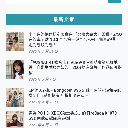
最新文章
出門在外網路穩定最實在 「台灣大哥大」榮獲 4G/5G
在線率全球 NO.3 全台第一與全台六冠王實測心得，
走到哪順到哪！
2026 年 7 月 31 日
「AUSNAT R1 錄音卡」開箱評測~ 終結會議紀錄地
獄，自動生成摘要報告，200+語言翻譯，旅遊最強搭
檔。
2026 年 5 月 7 日
CP 值天花板~ Bongcom BS5 足球君開箱~ 短焦投影
機 3千元就能擁有！ 折扣碼在這～
2026 年 4 月 23 日
專為 PC上的 XBOX和掌機設計的 FireCuda X1070
SSD 固態硬碟開箱 評測
2026 年 4 月 16 日