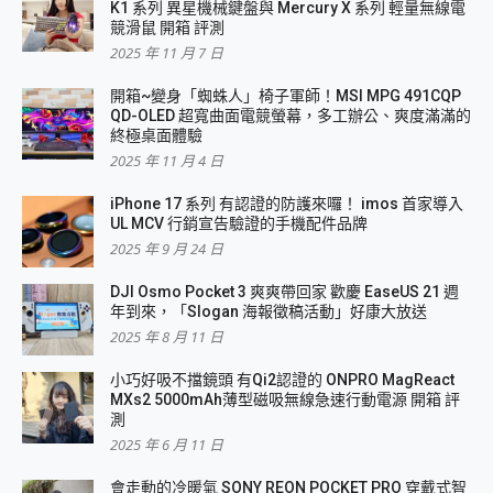
K1 系列 異星機械鍵盤與 Mercury X 系列 輕量無線電
競滑鼠 開箱 評測
2025 年 11 月 7 日
開箱~變身「蜘蛛人」椅子軍師！MSI MPG 491CQP
QD-OLED 超寬曲面電競螢幕，多工辦公、爽度滿滿的
終極桌面體驗
2025 年 11 月 4 日
iPhone 17 系列 有認證的防護來囉！ imos 首家導入
UL MCV 行銷宣告驗證的手機配件品牌
2025 年 9 月 24 日
DJI Osmo Pocket 3 爽爽帶回家 歡慶 EaseUS 21 週
年到來，「Slogan 海報徵稿活動」好康大放送
2025 年 8 月 11 日
小巧好吸不擋鏡頭 有Qi2認證的 ONPRO MagReact
MXs2 5000mAh薄型磁吸無線急速行動電源 開箱 評
測
2025 年 6 月 11 日
會走動的冷暖氣 SONY REON POCKET PRO 穿戴式智