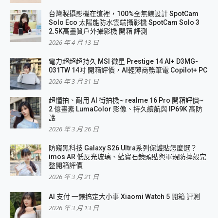
台灣製攝影機在這裡，100%全無線設計 SpotCam
Solo Eco 太陽能防水雲端攝影機 SpotCam Solo 3
2.5K高畫質戶外攝影機 開箱 評測
2026 年 4 月 13 日
電力超超超持久 MSI 微星 Prestige 14 AI+ D3MG-
031TW 14吋 開箱評價，AI輕薄商務筆電 Copilot+ PC
2026 年 3 月 31 日
超懂拍、耐用 AI 街拍機~ realme 16 Pro 開箱評價~
2 億畫素 LumaColor 影像、持久續航與 IP69K 高防
護
2026 年 3 月 26 日
防窺黑科技 Galaxy S26 Ultra系列保護貼怎麼選？
imos AR 低反光玻璃、藍寶石鏡頭貼與軍規防摔殼完
整開箱評價
2026 年 3 月 21 日
AI 支付 一錶搞定大小事 Xiaomi Watch 5 開箱 評測
2026 年 3 月 13 日