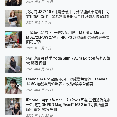
2025 年 5 月 19 日
飛利浦 JS7310 ⚡【電急便｜行動儲能救車電源】 可
靠的旅行夥伴！帶給您優異的安全性與強大供電效能
2025 年 5 月 7 日
是螢幕也是電視! 一機超多用途「MSI微星 Modern
MD272UPSW 27型」 4K IPS 輕薄商用智慧聯網螢幕
開箱 評測
2025 年 5 月 1 日
您的專屬AI 助手 Yoga Slim 7 Aura Edition 觸控AI筆
電 開箱 評測
2025 年 4 月 28 日
realme 14 Pro 超硬軍規、冰感變色實測，realme
14 5G 遊戲戰鬥值爆表，效能x娛樂全都要！
2025 年 4 月 25 日
iPhone、Apple Watch、AirPods耳機 三個設備充電
一起搞定 ONPRO MagReact™ M3 3 in 1可攜摺疊無
線充電器 開箱 評測
2025 年 4 月 23 日