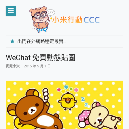
Skip
to
content
出門在外網路穩定最實在 「台灣大哥大」榮獲 4G/5G 在線率全球 NO.3 全台第一與全台六冠王實測心得，走到哪順到哪！
「AUSNAT R1 錄音卡」開箱評測~ 終結會議紀錄地獄，自動生成摘要報告，200+語言翻譯，旅遊最強搭檔。
CP 值天花板~ Bongcom BS5 足球君開箱~ 短焦投影機 3千元就能擁有！ 折扣碼在這～
WeChat 免費動態貼圖
專為 PC上的 XBOX和掌機設計的 FireCuda X1070 SSD 固態硬碟開箱 評測
麥兜小米
2015 年 9 月 1 日
台灣製攝影機在這裡，100%全無線設計 SpotCam Solo Eco 太陽能防水雲端攝影機 SpotCam Solo 3 2.5K高畫質戶外攝影機 開箱 評測
電力超超超持久 MSI 微星 Prestige 14 AI+ D3MG-031TW 14吋 開箱評價，AI輕薄商務筆電 Copilot+ PC
超懂拍、耐用 AI 街拍機~ realme 16 Pro 開箱評價~ 2 億畫素 LumaColor 影像、持久續航與 IP69K 高防護
防窺黑科技 Galaxy S26 Ultra系列保護貼怎麼選？imos AR 低反光玻璃、藍寶石鏡頭貼與軍規防摔殼完整開箱評價
AI 支付 一錶搞定大小事 Xiaomi Watch 5 開箱 評測
超驚艷 讓人一眼就愛上 LENOVO 聯想 Yoga Book 9 14吋 AI輕薄筆電 開箱 評測
美到讓人超想擁有 moto pad 60 系列 與 Moto | Swarovski razr 60 冰藍限定版本 開箱 評測
好用的 EaseUS Partition Master 讓您輕鬆的移除與格式化有防寫保護的隨身碟或SD卡
一鍵修復模糊影片、舊照的 AI 好幫手! VideoProc Converter AI 新版全解析 × 年末優惠，一篇全看懂
小朋友才做選擇 投影機 RGB藍牙音響 氛圍情境燈 我通通都要！ Starfish 2 幻彩膠囊投影機｜結合「 智慧投影 & 煥彩流動 」的沈浸式生活新體驗