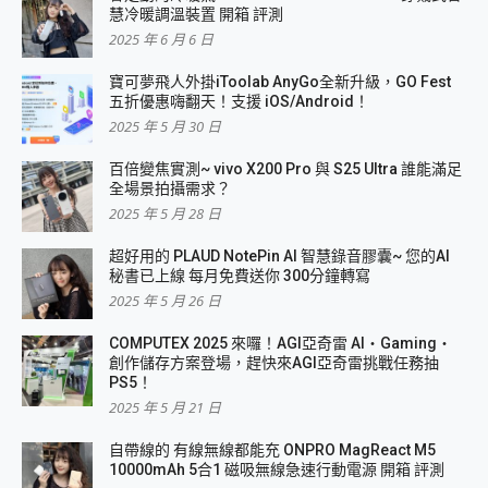
慧冷暖調溫裝置 開箱 評測
2025 年 6 月 6 日
寶可夢飛人外掛iToolab AnyGo全新升級，GO Fest
五折優惠嗨翻天！支援 iOS/Android！
2025 年 5 月 30 日
百倍變焦實測~ vivo X200 Pro 與 S25 Ultra 誰能滿足
全場景拍攝需求？
2025 年 5 月 28 日
超好用的 PLAUD NotePin AI 智慧錄音膠囊~ 您的AI
秘書已上線 每月免費送你 300分鐘轉寫
2025 年 5 月 26 日
COMPUTEX 2025 來囉！AGI亞奇雷 AI・Gaming・
創作儲存方案登場，趕快來AGI亞奇雷挑戰任務抽
PS5！
2025 年 5 月 21 日
自帶線的 有線無線都能充 ONPRO MagReact M5
10000mAh 5合1 磁吸無線急速行動電源 開箱 評測