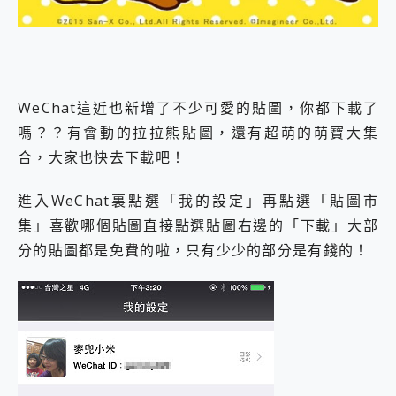
外型超吸晴~ 給您絕佳操控體驗 GravaStar Mercury K1 系列 異星機械鍵盤與 Mercury X 系列 輕量無線電競滑鼠 開箱 評測
開箱~變身「蜘蛛人」椅子軍師！MSI MPG 491CQP QD-OLED 超寬曲面電競螢幕，多工辦公、爽度滿滿的終極桌面體驗
iPhone 17 系列 有認證的防護來囉！ imos 首家導入 UL MCV 行銷宣告驗證的手機配件品牌
DJI Osmo Pocket 3 爽爽帶回家 歡慶 EaseUS 21 週年到來，「Slogan 海報徵稿活動」好康大放送
小巧好吸不擋鏡頭 有Qi2認證的 ONPRO MagReact MXs2 5000mAh薄型磁吸無線急速行動電源 開箱 評測
會走動的冷暖氣 SONY REON POCKET PRO 穿戴式智慧冷暖調溫裝置 開箱 評測
WeChat這近也新增了不少可愛的貼圖，你都下載了
寶可夢飛人外掛iToolab AnyGo全新升級，GO Fest 五折優惠嗨翻天！支援 iOS/Android！
嗎？？有會動的拉拉熊貼圖，還有超萌的萌寶大集
百倍變焦實測~ vivo X200 Pro 與 S25 Ultra 誰能滿足全場景拍攝需求？
合，大家也快去下載吧！
超好用的 PLAUD NotePin AI 智慧錄音膠囊~ 您的AI 秘書已上線 每月免費送你 300分鐘轉寫
COMPUTEX 2025 來囉！AGI亞奇雷 AI・Gaming・創作儲存方案登場，趕快來AGI亞奇雷挑戰任務抽 PS5！
自帶線的 有線無線都能充 ONPRO MagReact M5 10000mAh 5合1 磁吸無線急速行動電源 開箱 評測
進入WeChat裏點選「我的設定」再點選「貼圖市
飛利浦 JS7310 ⚡【電急便｜行動儲能救車電源】 可靠的旅行夥伴！帶給您優異的安全性與強大供電效能
集」喜歡哪個貼圖直接點選貼圖右邊的「下載」大部
是螢幕也是電視! 一機超多用途「MSI微星 Modern MD272UPSW 27型」 4K IPS 輕薄商用智慧聯網螢幕 開箱 評測
分的貼圖都是免費的啦，只有少少的部分是有錢的！
您的專屬AI 助手 Yoga Slim 7 Aura Edition 觸控AI筆電 開箱 評測
realme 14 Pro 超硬軍規、冰感變色實測，realme 14 5G 遊戲戰鬥值爆表，效能x娛樂全都要！
iPhone、Apple Watch、AirPods耳機 三個設備充電一起搞定 ONPRO MagReact™ M3 3 in 1可攜摺疊無線充電器 開箱 評測
動靜皆宜「HUAWEI FreeArc」開放式耳掛耳機，無感配戴! 超穩超服貼，音質、通話也很優質
好玩好拍 vivo V50 ~ 口袋裡的 Zeiss 潮流攝影棚!
25種洗烘模式一機搞定! Roborock 衣莉莎白 H1 Neo分子篩洗脫烘 AI 滾筒洗衣機
給 MSI Claw 系列電競掌機 最完美的家 MSI Nest Docking Station 掌機專屬擴充底座 開箱 評測
B&O 精品級音響! Home+ 中嘉寬頻 SoundBox 劇院串流盒 開箱 評測