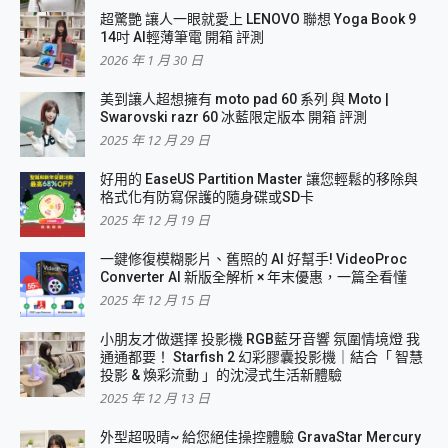
超驚艷 讓人一眼就愛上 LENOVO 聯想 Yoga Book 9
14吋 AI輕薄筆電 開箱 評測
2026 年 1 月 30 日
美到讓人超想擁有 moto pad 60 系列 與 Moto |
Swarovski razr 60 冰藍限定版本 開箱 評測
2025 年 12 月 29 日
好用的 EaseUS Partition Master 讓您輕鬆的移除與
格式化有防寫保護的隨身碟或SD卡
2025 年 12 月 19 日
一鍵修復模糊影片、舊照的 AI 好幫手! VideoProc
Converter AI 新版全解析 × 年末優惠，一篇全看懂
2025 年 12 月 15 日
小朋友才做選擇 投影機 RGB藍牙音響 氛圍情境燈 我
通通都要！ Starfish 2 幻彩膠囊投影機｜結合「 智慧
投影 & 煥彩流動 」的沈浸式生活新體驗
2025 年 12 月 13 日
外型超吸晴~ 給您絕佳操控體驗 GravaStar Mercury