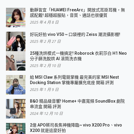
動靜皆宜「HUAWEI FreeArc」開放式耳掛耳機，無
感配戴! 超穩超服貼，音質、通話也很優質
2025 年 4 月 8 日
好玩好拍 vivo V50 ~ 口袋裡的 Zeiss 潮流攝影棚!
2025 年 2 月 27 日
25種洗烘模式一機搞定! Roborock 衣莉莎白 H1 Neo
分子篩洗脫烘 AI 滾筒洗衣機
2025 年 2 月 10 日
給 MSI Claw 系列電競掌機 最完美的家 MSI Nest
Docking Station 掌機專屬擴充底座 開箱 評測
2025 年 1 月 9 日
B&O 精品級音響! Home+ 中嘉寬頻 SoundBox 劇院
串流盒 開箱 評測
2024 年 12 月 10 日
2億 APO蔡司長焦神機降臨~ vivo X200 Pro、vivo
X200 就是這麼好拍