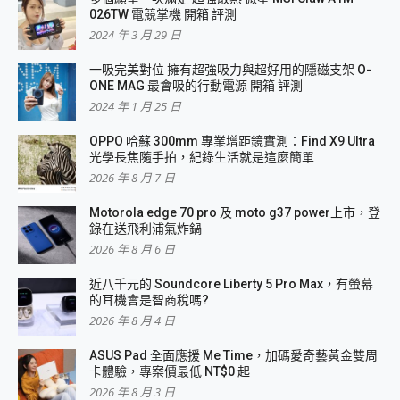
026TW 電競掌機 開箱 評測
2024 年 3 月 29 日
一吸完美對位 擁有超強吸力與超好用的隱磁支架 O-
ONE MAG 最會吸的行動電源 開箱 評測
2024 年 1 月 25 日
OPPO 哈蘇 300mm 專業增距鏡實測：Find X9 Ultra
光學長焦隨手拍，紀錄生活就是這麼簡單
2026 年 8 月 7 日
Motorola edge 70 pro 及 moto g37 power上市，登
錄在送飛利浦氣炸鍋
2026 年 8 月 6 日
近八千元的 Soundcore Liberty 5 Pro Max，有螢幕
的耳機會是智商稅嗎?
2026 年 8 月 4 日
ASUS Pad 全面應援 Me Time，加碼愛奇藝黃金雙周
卡體驗，專案價最低 NT$0 起
2026 年 8 月 3 日