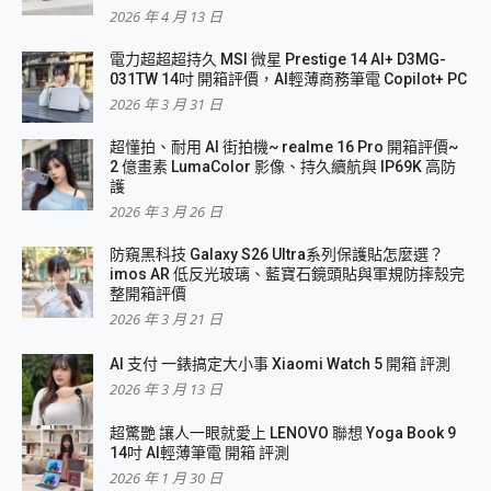
2026 年 4 月 13 日
電力超超超持久 MSI 微星 Prestige 14 AI+ D3MG-
031TW 14吋 開箱評價，AI輕薄商務筆電 Copilot+ PC
2026 年 3 月 31 日
超懂拍、耐用 AI 街拍機~ realme 16 Pro 開箱評價~
2 億畫素 LumaColor 影像、持久續航與 IP69K 高防
護
2026 年 3 月 26 日
防窺黑科技 Galaxy S26 Ultra系列保護貼怎麼選？
imos AR 低反光玻璃、藍寶石鏡頭貼與軍規防摔殼完
整開箱評價
2026 年 3 月 21 日
AI 支付 一錶搞定大小事 Xiaomi Watch 5 開箱 評測
2026 年 3 月 13 日
超驚艷 讓人一眼就愛上 LENOVO 聯想 Yoga Book 9
14吋 AI輕薄筆電 開箱 評測
2026 年 1 月 30 日