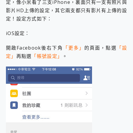
定，像小米看了三支iPhone，裏面只有一支有照片與
2億 APO蔡司長焦神機降臨~ vivo X200 Pro、vivo X200 就是這麼好拍
影片HD上傳的設定，其它兩支都只有影片有上傳的設
EaseUS Vocal Remover 免費線上去聲器一鍵去除人聲 人聲 音樂分離 2024 消除人聲推薦
3 個超值 MHN 飛人工具分享~~ iToolab AnyGo 魔物獵人 Now飛人 ios教學 不出門也可以到處走
定！設定方式如下：
Locawhere AnyTo 寶可夢飛人 AnyTo 不出門也可以飛遍全世界
小體積 40000mAh 超大容量 一次充5個設備 充好充滿 CUKTECH 酷態科 300W 微型充電站 開箱 評測
iOS設定：
97.3% 恢復率，資料救援就是這麼簡單 EaseUS Data Recovery Wizard Free 18.0.0 業界最好的資料救援軟體
磁碟系統大風吹 有了 磁碟管理程式 EaseUS Partition Master 就是這麼簡單
開啟Facebook後右下角
「更多」
的頁面，點選
「設
全新 SONY Xperia 1 VI 開箱! 相機實測! 長焦覆蓋更遠更清晰、2日長續航、頂尖影音娛樂效能~
定」
再點選
「帳號設定」
。
Xiaomi 14 Ultra 開箱 評測~ 有深度的 Leica 影像旗艦手機! 加碼小旗艦 Xiaomi 14 開箱 評測
vivo TWS 3e 真無線藍牙耳機智慧降噪升級、音質明亮溫潤，並支援雙設備連接~
MSI Claw 掌機專屬配件包 來囉 完美保護 MSI Claw A1M-026TW 電競掌機
人像旗艦 vivo V30 系列 開箱 評測! 首搭蔡司光學鏡頭、攝影棚級柔光環、拍攝功能最好玩的美拍神機 vivo V30 Pro
多個願望一次滿足 超強散熱 微星 MSI Claw A1M-026TW 電競掌機 開箱 評測
一吸完美對位 擁有超強吸力與超好用的隱磁支架 O-ONE MAG 最會吸的行動電源 開箱 評測
OPPO 哈蘇 300mm 專業增距鏡實測：Find X9 Ultra 光學長焦隨手拍，紀錄生活就是這麼簡單
Motorola edge 70 pro 及 moto g37 power上市，登錄在送飛利浦氣炸鍋
近八千元的 Soundcore Liberty 5 Pro Max，有螢幕的耳機會是智商稅嗎?
ASUS Pad 全面應援 Me Time，加碼愛奇藝黃金雙周卡體驗，專案價最低 NT$0 起