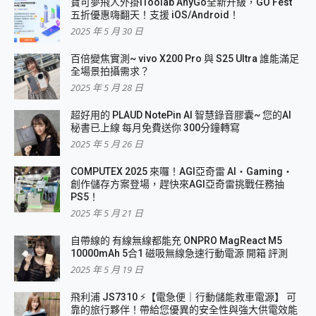
寶可夢飛人外掛iToolab AnyGo全新升級，GO Fest
五折優惠嗨翻天！支援 iOS/Android！
2025 年 5 月 30 日
百倍變焦實測~ vivo X200 Pro 與 S25 Ultra 誰能滿足
全場景拍攝需求？
2025 年 5 月 28 日
超好用的 PLAUD NotePin AI 智慧錄音膠囊~ 您的AI
秘書已上線 每月免費送你 300分鐘轉寫
2025 年 5 月 26 日
COMPUTEX 2025 來囉！AGI亞奇雷 AI・Gaming・
創作儲存方案登場，趕快來AGI亞奇雷挑戰任務抽
PS5！
2025 年 5 月 21 日
自帶線的 有線無線都能充 ONPRO MagReact M5
10000mAh 5合1 磁吸無線急速行動電源 開箱 評測
2025 年 5 月 19 日
飛利浦 JS7310 ⚡【電急便｜行動儲能救車電源】 可
靠的旅行夥伴！帶給您優異的安全性與強大供電效能