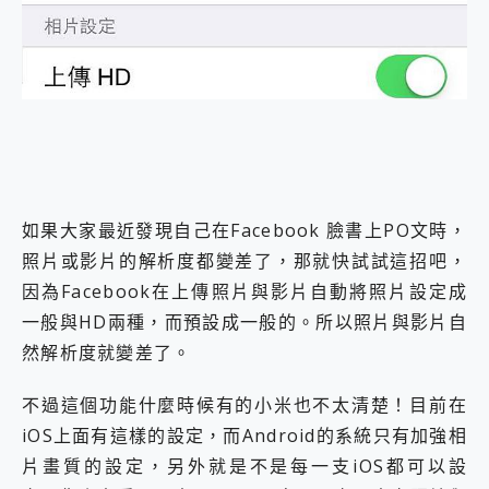
外型超吸晴~ 給您絕佳操控體驗 GravaStar Mercury K1 系列 異星機械鍵盤與 Mercury X 系列 輕量無線電競滑鼠 開箱 評測
開箱~變身「蜘蛛人」椅子軍師！MSI MPG 491CQP QD-OLED 超寬曲面電競螢幕，多工辦公、爽度滿滿的終極桌面體驗
iPhone 17 系列 有認證的防護來囉！ imos 首家導入 UL MCV 行銷宣告驗證的手機配件品牌
DJI Osmo Pocket 3 爽爽帶回家 歡慶 EaseUS 21 週年到來，「Slogan 海報徵稿活動」好康大放送
小巧好吸不擋鏡頭 有Qi2認證的 ONPRO MagReact MXs2 5000mAh薄型磁吸無線急速行動電源 開箱 評測
會走動的冷暖氣 SONY REON POCKET PRO 穿戴式智慧冷暖調溫裝置 開箱 評測
寶可夢飛人外掛iToolab AnyGo全新升級，GO Fest 五折優惠嗨翻天！支援 iOS/Android！
百倍變焦實測~ vivo X200 Pro 與 S25 Ultra 誰能滿足全場景拍攝需求？
超好用的 PLAUD NotePin AI 智慧錄音膠囊~ 您的AI 秘書已上線 每月免費送你 300分鐘轉寫
COMPUTEX 2025 來囉！AGI亞奇雷 AI・Gaming・創作儲存方案登場，趕快來AGI亞奇雷挑戰任務抽 PS5！
如果大家最近發現自己在Facebook 臉書上PO文時，
自帶線的 有線無線都能充 ONPRO MagReact M5 10000mAh 5合1 磁吸無線急速行動電源 開箱 評測
照片或影片的解析度都變差了，那就快試試這招吧，
飛利浦 JS7310 ⚡【電急便｜行動儲能救車電源】 可靠的旅行夥伴！帶給您優異的安全性與強大供電效能
因為Facebook在上傳照片與影片自動將照片設定成
是螢幕也是電視! 一機超多用途「MSI微星 Modern MD272UPSW 27型」 4K IPS 輕薄商用智慧聯網螢幕 開箱 評測
您的專屬AI 助手 Yoga Slim 7 Aura Edition 觸控AI筆電 開箱 評測
一般與HD兩種，而預設成一般的。所以照片與影片自
realme 14 Pro 超硬軍規、冰感變色實測，realme 14 5G 遊戲戰鬥值爆表，效能x娛樂全都要！
然解析度就變差了。
iPhone、Apple Watch、AirPods耳機 三個設備充電一起搞定 ONPRO MagReact™ M3 3 in 1可攜摺疊無線充電器 開箱 評測
動靜皆宜「HUAWEI FreeArc」開放式耳掛耳機，無感配戴! 超穩超服貼，音質、通話也很優質
不過這個功能什麼時候有的小米也不太清楚！目前在
好玩好拍 vivo V50 ~ 口袋裡的 Zeiss 潮流攝影棚!
iOS上面有這樣的設定，而Android的系統只有加強相
25種洗烘模式一機搞定! Roborock 衣莉莎白 H1 Neo分子篩洗脫烘 AI 滾筒洗衣機
給 MSI Claw 系列電競掌機 最完美的家 MSI Nest Docking Station 掌機專屬擴充底座 開箱 評測
片畫質的設定，另外就是不是每一支iOS都可以設
B&O 精品級音響! Home+ 中嘉寬頻 SoundBox 劇院串流盒 開箱 評測