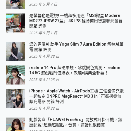
2025 年 5 月 7 日
是螢幕也是電視! 一機超多用途「MSI微星 Modern
MD272UPSW 27型」 4K IPS 輕薄商用智慧聯網螢幕
開箱 評測
2025 年 5 月 1 日
您的專屬AI 助手 Yoga Slim 7 Aura Edition 觸控AI筆
電 開箱 評測
2025 年 4 月 28 日
realme 14 Pro 超硬軍規、冰感變色實測，realme
14 5G 遊戲戰鬥值爆表，效能x娛樂全都要！
2025 年 4 月 25 日
iPhone、Apple Watch、AirPods耳機 三個設備充電
一起搞定 ONPRO MagReact™ M3 3 in 1可攜摺疊無
線充電器 開箱 評測
2025 年 4 月 23 日
動靜皆宜「HUAWEI FreeArc」開放式耳掛耳機，無
感配戴! 超穩超服貼，音質、通話也很優質