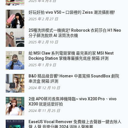
2025 年 4 月 8 日
好玩好拍 vivo V50 ~ 口袋裡的 Zeiss 潮流攝影棚!
2025 年 2 月 27 日
25種洗烘模式一機搞定! Roborock 衣莉莎白 H1 Neo
分子篩洗脫烘 AI 滾筒洗衣機
2025 年 2 月 10 日
給 MSI Claw 系列電競掌機 最完美的家 MSI Nest
Docking Station 掌機專屬擴充底座 開箱 評測
2025 年 1 月 9 日
B&O 精品級音響! Home+ 中嘉寬頻 SoundBox 劇院
串流盒 開箱 評測
2024 年 12 月 10 日
2億 APO蔡司長焦神機降臨~ vivo X200 Pro、vivo
X200 就是這麼好拍
2024 年 11 月 25 日
EaseUS Vocal Remover 免費線上去聲器一鍵去除人
聲 人聲 音樂分離 2024 消除人聲推薦