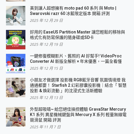
美到讓人超想擁有 moto pad 60 系列 與 Moto |
Swarovski razr 60 冰藍限定版本 開箱 評測
2025 年 12 月 29 日
好用的 EaseUS Partition Master 讓您輕鬆的移除與
格式化有防寫保護的隨身碟或SD卡
2025 年 12 月 19 日
一鍵修復模糊影片、舊照的 AI 好幫手! VideoProc
Converter AI 新版全解析 × 年末優惠，一篇全看懂
2025 年 12 月 15 日
小朋友才做選擇 投影機 RGB藍牙音響 氛圍情境燈 我
通通都要！ Starfish 2 幻彩膠囊投影機｜結合「 智慧
投影 & 煥彩流動 」的沈浸式生活新體驗
2025 年 12 月 13 日
外型超吸晴~ 給您絕佳操控體驗 GravaStar Mercury
K1 系列 異星機械鍵盤與 Mercury X 系列 輕量無線電
競滑鼠 開箱 評測
2025 年 11 月 7 日