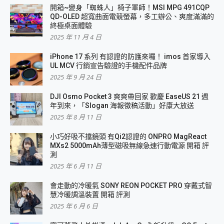
開箱~變身「蜘蛛人」椅子軍師！MSI MPG 491CQP
QD-OLED 超寬曲面電競螢幕，多工辦公、爽度滿滿的
終極桌面體驗
2025 年 11 月 4 日
iPhone 17 系列 有認證的防護來囉！ imos 首家導入
UL MCV 行銷宣告驗證的手機配件品牌
2025 年 9 月 24 日
DJI Osmo Pocket 3 爽爽帶回家 歡慶 EaseUS 21 週
年到來，「Slogan 海報徵稿活動」好康大放送
2025 年 8 月 11 日
小巧好吸不擋鏡頭 有Qi2認證的 ONPRO MagReact
MXs2 5000mAh薄型磁吸無線急速行動電源 開箱 評
測
2025 年 6 月 11 日
會走動的冷暖氣 SONY REON POCKET PRO 穿戴式智
慧冷暖調溫裝置 開箱 評測
2025 年 6 月 6 日