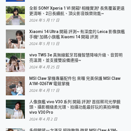
全新 SONY Xperia 1 VI 開箱! 相機實測! 長焦覆蓋更遠
更清晰、2日長續航、頂尖影音娛樂效能~
2024 年 5 月 17 日
Xiaomi 14 Ultra 開箱 評測~ 有深度的 Leica 影像旗艦
手機! 加碼小旗艦 Xiaomi 14 開箱 評測
2024 年 5 月 13 日
vivo TWS 3e 真無線藍牙耳機智慧降噪升級、音質明
亮溫潤，並支援雙設備連接~
2024 年 4 月 25 日
MSI Claw 掌機專屬配件包 來囉 完美保護 MSI Claw
A1M-026TW 電競掌機
2024 年 4 月 17 日
人像旗艦 vivo V30 系列 開箱 評測! 首搭蔡司光學鏡
頭、攝影棚級柔光環、拍攝功能最好玩的美拍神機
vivo V30 Pro
2024 年 4 月 2 日
多個願望一次滿足 超強散熱 微星 MSI Claw A1M-