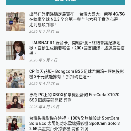
出門在外網路穩定最實在 「台灣大哥大」榮獲 4G/5G
在線率全球 NO.3 全台第一與全台六冠王實測心得，
走到哪順到哪！
2026 年 7 月 31 日
「AUSNAT R1 錄音卡」開箱評測~ 終結會議紀錄地
獄，自動生成摘要報告，200+語言翻譯，旅遊最強搭
檔。
2026 年 5 月 7 日
CP 值天花板~ Bongcom BS5 足球君開箱~ 短焦投影
機 3千元就能擁有！ 折扣碼在這～
2026 年 4 月 23 日
專為 PC上的 XBOX和掌機設計的 FireCuda X1070
SSD 固態硬碟開箱 評測
2026 年 4 月 16 日
台灣製攝影機在這裡，100%全無線設計 SpotCam
Solo Eco 太陽能防水雲端攝影機 SpotCam Solo 3
2.5K高畫質戶外攝影機 開箱 評測