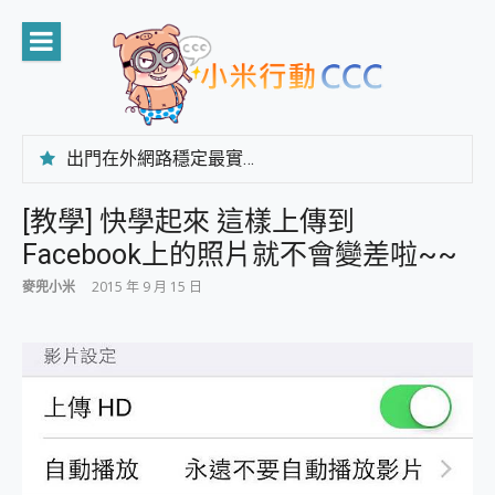
Skip
to
content
出門在外網路穩定最實在 「台灣大哥大」榮獲 4G/5G 在線率全球 NO.3 全台第一與全台六冠王實測心得，走到哪順到哪！
「AUSNAT R1 錄音卡」開箱評測~ 終結會議紀錄地獄，自動生成摘要報告，200+語言翻譯，旅遊最強搭檔。
CP 值天花板~ Bongcom BS5 足球君開箱~ 短焦投影機 3千元就能擁有！ 折扣碼在這～
[教學] 快學起來 這樣上傳到
專為 PC上的 XBOX和掌機設計的 FireCuda X1070 SSD 固態硬碟開箱 評測
Facebook上的照片就不會變差啦~~
台灣製攝影機在這裡，100%全無線設計 SpotCam Solo Eco 太陽能防水雲端攝影機 SpotCam Solo 3 2.5K高畫質戶外攝影機 開箱 評測
電力超超超持久 MSI 微星 Prestige 14 AI+ D3MG-031TW 14吋 開箱評價，AI輕薄商務筆電 Copilot+ PC
麥兜小米
2015 年 9 月 15 日
超懂拍、耐用 AI 街拍機~ realme 16 Pro 開箱評價~ 2 億畫素 LumaColor 影像、持久續航與 IP69K 高防護
防窺黑科技 Galaxy S26 Ultra系列保護貼怎麼選？imos AR 低反光玻璃、藍寶石鏡頭貼與軍規防摔殼完整開箱評價
AI 支付 一錶搞定大小事 Xiaomi Watch 5 開箱 評測
超驚艷 讓人一眼就愛上 LENOVO 聯想 Yoga Book 9 14吋 AI輕薄筆電 開箱 評測
美到讓人超想擁有 moto pad 60 系列 與 Moto | Swarovski razr 60 冰藍限定版本 開箱 評測
好用的 EaseUS Partition Master 讓您輕鬆的移除與格式化有防寫保護的隨身碟或SD卡
一鍵修復模糊影片、舊照的 AI 好幫手! VideoProc Converter AI 新版全解析 × 年末優惠，一篇全看懂
小朋友才做選擇 投影機 RGB藍牙音響 氛圍情境燈 我通通都要！ Starfish 2 幻彩膠囊投影機｜結合「 智慧投影 & 煥彩流動 」的沈浸式生活新體驗