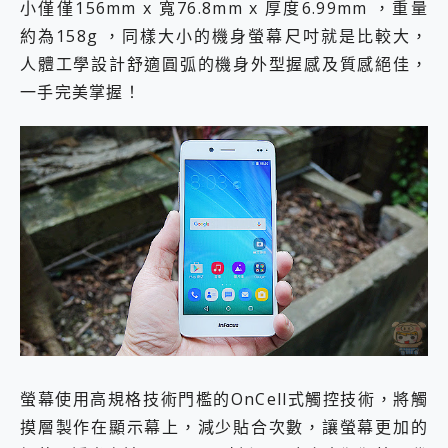
小僅僅156mm x 寬76.8mm x 厚度6.99mm ，重量
約為158g ，同樣大小的機身螢幕尺吋就是比較大，
人體工學設計舒適圓弧的機身外型握感及質感絕佳，
一手完美掌握！
螢幕使用高規格技術門檻的OnCell式觸控技術，將觸
摸層製作在顯示幕上，減少貼合次數，讓螢幕更加的