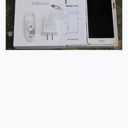
2億 APO蔡司長焦神機降臨~ vivo X200 Pro、vivo X200 就是這麼好拍
EaseUS Vocal Remover 免費線上去聲器一鍵去除人聲 人聲 音樂分離 2024 消除人聲推薦
3 個超值 MHN 飛人工具分享~~ iToolab AnyGo 魔物獵人 Now飛人 ios教學 不出門也可以到處走
Locawhere AnyTo 寶可夢飛人 AnyTo 不出門也可以飛遍全世界
小體積 40000mAh 超大容量 一次充5個設備 充好充滿 CUKTECH 酷態科 300W 微型充電站 開箱 評測
97.3% 恢復率，資料救援就是這麼簡單 EaseUS Data Recovery Wizard Free 18.0.0 業界最好的資料救援軟體
磁碟系統大風吹 有了 磁碟管理程式 EaseUS Partition Master 就是這麼簡單
全新 SONY Xperia 1 VI 開箱! 相機實測! 長焦覆蓋更遠更清晰、2日長續航、頂尖影音娛樂效能~
Xiaomi 14 Ultra 開箱 評測~ 有深度的 Leica 影像旗艦手機! 加碼小旗艦 Xiaomi 14 開箱 評測
vivo TWS 3e 真無線藍牙耳機智慧降噪升級、音質明亮溫潤，並支援雙設備連接~
MSI Claw 掌機專屬配件包 來囉 完美保護 MSI Claw A1M-026TW 電競掌機
人像旗艦 vivo V30 系列 開箱 評測! 首搭蔡司光學鏡頭、攝影棚級柔光環、拍攝功能最好玩的美拍神機 vivo V30 Pro
多個願望一次滿足 超強散熱 微星 MSI Claw A1M-026TW 電競掌機 開箱 評測
一吸完美對位 擁有超強吸力與超好用的隱磁支架 O-ONE MAG 最會吸的行動電源 開箱 評測
OPPO 哈蘇 300mm 專業增距鏡實測：Find X9 Ultra 光學長焦隨手拍，紀錄生活就是這麼簡單
Motorola edge 70 pro 及 moto g37 power上市，登錄在送飛利浦氣炸鍋
近八千元的 Soundcore Liberty 5 Pro Max，有螢幕的耳機會是智商稅嗎?
ASUS Pad 全面應援 Me Time，加碼愛奇藝黃金雙周卡體驗，專案價最低 NT$0 起