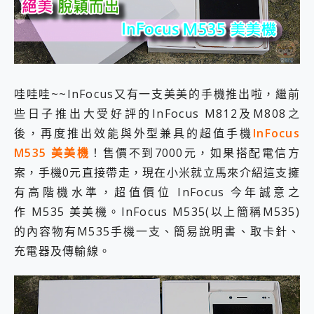
外型超吸晴~ 給您絕佳操控體驗 GravaStar Mercury K1 系列 異星機械鍵盤與 Mercury X 系列 輕量無線電競滑鼠 開箱 評測
開箱~變身「蜘蛛人」椅子軍師！MSI MPG 491CQP QD-OLED 超寬曲面電競螢幕，多工辦公、爽度滿滿的終極桌面體驗
iPhone 17 系列 有認證的防護來囉！ imos 首家導入 UL MCV 行銷宣告驗證的手機配件品牌
DJI Osmo Pocket 3 爽爽帶回家 歡慶 EaseUS 21 週年到來，「Slogan 海報徵稿活動」好康大放送
小巧好吸不擋鏡頭 有Qi2認證的 ONPRO MagReact MXs2 5000mAh薄型磁吸無線急速行動電源 開箱 評測
會走動的冷暖氣 SONY REON POCKET PRO 穿戴式智慧冷暖調溫裝置 開箱 評測
哇哇哇~~InFocus又有一支美美的手機推出啦，繼前
寶可夢飛人外掛iToolab AnyGo全新升級，GO Fest 五折優惠嗨翻天！支援 iOS/Android！
百倍變焦實測~ vivo X200 Pro 與 S25 Ultra 誰能滿足全場景拍攝需求？
些日子推出大受好評的InFocus M812及M808之
超好用的 PLAUD NotePin AI 智慧錄音膠囊~ 您的AI 秘書已上線 每月免費送你 300分鐘轉寫
後，再度推出效能與外型兼具的超值手機
InFocus
COMPUTEX 2025 來囉！AGI亞奇雷 AI・Gaming・創作儲存方案登場，趕快來AGI亞奇雷挑戰任務抽 PS5！
M535 美美機
！售價不到7000元，如果搭配電信方
自帶線的 有線無線都能充 ONPRO MagReact M5 10000mAh 5合1 磁吸無線急速行動電源 開箱 評測
案，手機0元直接帶走，現在小米就立馬來介紹這支擁
飛利浦 JS7310 ⚡【電急便｜行動儲能救車電源】 可靠的旅行夥伴！帶給您優異的安全性與強大供電效能
是螢幕也是電視! 一機超多用途「MSI微星 Modern MD272UPSW 27型」 4K IPS 輕薄商用智慧聯網螢幕 開箱 評測
有高階機水準，超值價位 InFocus 今年誠意之
您的專屬AI 助手 Yoga Slim 7 Aura Edition 觸控AI筆電 開箱 評測
作 M535 美美機。InFocus M535(以上簡稱M535)
realme 14 Pro 超硬軍規、冰感變色實測，realme 14 5G 遊戲戰鬥值爆表，效能x娛樂全都要！
的內容物有M535手機一支、簡易說明書、取卡針、
iPhone、Apple Watch、AirPods耳機 三個設備充電一起搞定 ONPRO MagReact™ M3 3 in 1可攜摺疊無線充電器 開箱 評測
動靜皆宜「HUAWEI FreeArc」開放式耳掛耳機，無感配戴! 超穩超服貼，音質、通話也很優質
充電器及傳輸線。
好玩好拍 vivo V50 ~ 口袋裡的 Zeiss 潮流攝影棚!
25種洗烘模式一機搞定! Roborock 衣莉莎白 H1 Neo分子篩洗脫烘 AI 滾筒洗衣機
給 MSI Claw 系列電競掌機 最完美的家 MSI Nest Docking Station 掌機專屬擴充底座 開箱 評測
B&O 精品級音響! Home+ 中嘉寬頻 SoundBox 劇院串流盒 開箱 評測