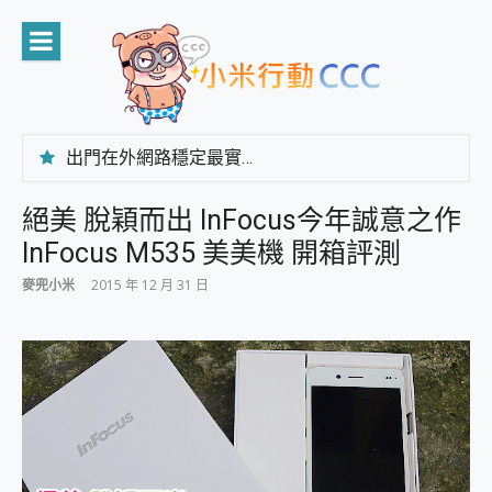
Skip
to
content
出門在外網路穩定最實在 「台灣大哥大」榮獲 4G/5G 在線率全球 NO.3 全台第一與全台六冠王實測心得，走到哪順到哪！
「AUSNAT R1 錄音卡」開箱評測~ 終結會議紀錄地獄，自動生成摘要報告，200+語言翻譯，旅遊最強搭檔。
CP 值天花板~ Bongcom BS5 足球君開箱~ 短焦投影機 3千元就能擁有！ 折扣碼在這～
絕美 脫穎而出 InFocus今年誠意之作
專為 PC上的 XBOX和掌機設計的 FireCuda X1070 SSD 固態硬碟開箱 評測
InFocus M535 美美機 開箱評測
台灣製攝影機在這裡，100%全無線設計 SpotCam Solo Eco 太陽能防水雲端攝影機 SpotCam Solo 3 2.5K高畫質戶外攝影機 開箱 評測
電力超超超持久 MSI 微星 Prestige 14 AI+ D3MG-031TW 14吋 開箱評價，AI輕薄商務筆電 Copilot+ PC
麥兜小米
2015 年 12 月 31 日
超懂拍、耐用 AI 街拍機~ realme 16 Pro 開箱評價~ 2 億畫素 LumaColor 影像、持久續航與 IP69K 高防護
防窺黑科技 Galaxy S26 Ultra系列保護貼怎麼選？imos AR 低反光玻璃、藍寶石鏡頭貼與軍規防摔殼完整開箱評價
AI 支付 一錶搞定大小事 Xiaomi Watch 5 開箱 評測
超驚艷 讓人一眼就愛上 LENOVO 聯想 Yoga Book 9 14吋 AI輕薄筆電 開箱 評測
美到讓人超想擁有 moto pad 60 系列 與 Moto | Swarovski razr 60 冰藍限定版本 開箱 評測
好用的 EaseUS Partition Master 讓您輕鬆的移除與格式化有防寫保護的隨身碟或SD卡
一鍵修復模糊影片、舊照的 AI 好幫手! VideoProc Converter AI 新版全解析 × 年末優惠，一篇全看懂
小朋友才做選擇 投影機 RGB藍牙音響 氛圍情境燈 我通通都要！ Starfish 2 幻彩膠囊投影機｜結合「 智慧投影 & 煥彩流動 」的沈浸式生活新體驗