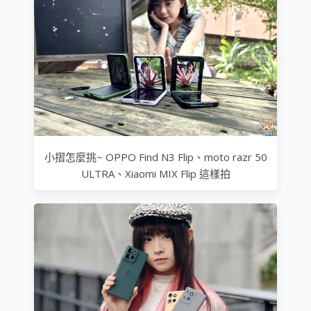
小摺怎麼挑~ OPPO Find N3 Flip、moto razr 50
ULTRA、Xiaomi MIX Flip 這樣拍