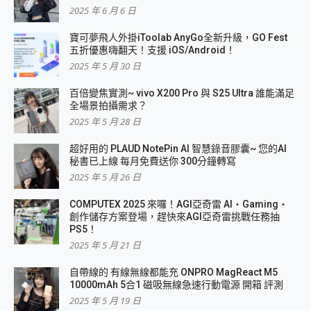
2025 年 6 月 6 日
寶可夢飛人外掛iToolab AnyGo全新升級，GO Fest
五折優惠嗨翻天！支援 iOS/Android！
2025 年 5 月 30 日
百倍變焦實測~ vivo X200 Pro 與 S25 Ultra 誰能滿足
全場景拍攝需求？
2025 年 5 月 28 日
超好用的 PLAUD NotePin AI 智慧錄音膠囊~ 您的AI
秘書已上線 每月免費送你 300分鐘轉寫
2025 年 5 月 26 日
COMPUTEX 2025 來囉！AGI亞奇雷 AI・Gaming・
創作儲存方案登場，趕快來AGI亞奇雷挑戰任務抽
PS5！
2025 年 5 月 21 日
自帶線的 有線無線都能充 ONPRO MagReact M5
10000mAh 5合1 磁吸無線急速行動電源 開箱 評測
2025 年 5 月 19 日