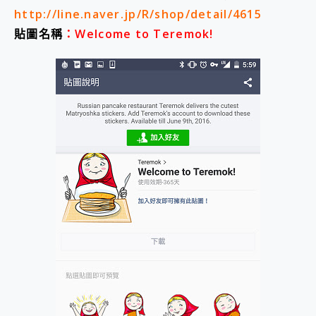
http://line.naver.jp/R/shop/detail/4615
貼圖名稱
：Welcome to Teremok!