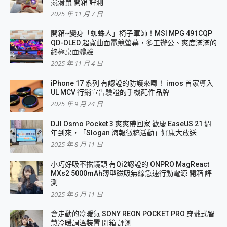
競滑鼠 開箱 評測
2025 年 11 月 7 日
開箱~變身「蜘蛛人」椅子軍師！MSI MPG 491CQP
QD-OLED 超寬曲面電競螢幕，多工辦公、爽度滿滿的
終極桌面體驗
2025 年 11 月 4 日
iPhone 17 系列 有認證的防護來囉！ imos 首家導入
UL MCV 行銷宣告驗證的手機配件品牌
2025 年 9 月 24 日
DJI Osmo Pocket 3 爽爽帶回家 歡慶 EaseUS 21 週
年到來，「Slogan 海報徵稿活動」好康大放送
2025 年 8 月 11 日
小巧好吸不擋鏡頭 有Qi2認證的 ONPRO MagReact
MXs2 5000mAh薄型磁吸無線急速行動電源 開箱 評
測
2025 年 6 月 11 日
會走動的冷暖氣 SONY REON POCKET PRO 穿戴式智
慧冷暖調溫裝置 開箱 評測