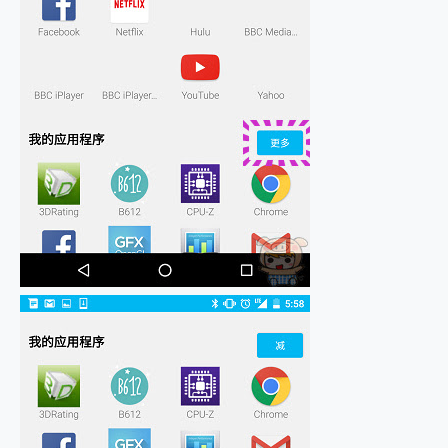
2億 APO蔡司長焦神機降臨~ vivo X200 Pro、vivo X200 就是這麼好拍
EaseUS Vocal Remover 免費線上去聲器一鍵去除人聲 人聲 音樂分離 2024 消除人聲推薦
3 個超值 MHN 飛人工具分享~~ iToolab AnyGo 魔物獵人 Now飛人 ios教學 不出門也可以到處走
Locawhere AnyTo 寶可夢飛人 AnyTo 不出門也可以飛遍全世界
小體積 40000mAh 超大容量 一次充5個設備 充好充滿 CUKTECH 酷態科 300W 微型充電站 開箱 評測
97.3% 恢復率，資料救援就是這麼簡單 EaseUS Data Recovery Wizard Free 18.0.0 業界最好的資料救援軟體
磁碟系統大風吹 有了 磁碟管理程式 EaseUS Partition Master 就是這麼簡單
全新 SONY Xperia 1 VI 開箱! 相機實測! 長焦覆蓋更遠更清晰、2日長續航、頂尖影音娛樂效能~
Xiaomi 14 Ultra 開箱 評測~ 有深度的 Leica 影像旗艦手機! 加碼小旗艦 Xiaomi 14 開箱 評測
vivo TWS 3e 真無線藍牙耳機智慧降噪升級、音質明亮溫潤，並支援雙設備連接~
MSI Claw 掌機專屬配件包 來囉 完美保護 MSI Claw A1M-026TW 電競掌機
人像旗艦 vivo V30 系列 開箱 評測! 首搭蔡司光學鏡頭、攝影棚級柔光環、拍攝功能最好玩的美拍神機 vivo V30 Pro
多個願望一次滿足 超強散熱 微星 MSI Claw A1M-026TW 電競掌機 開箱 評測
一吸完美對位 擁有超強吸力與超好用的隱磁支架 O-ONE MAG 最會吸的行動電源 開箱 評測
OPPO 哈蘇 300mm 專業增距鏡實測：Find X9 Ultra 光學長焦隨手拍，紀錄生活就是這麼簡單
Motorola edge 70 pro 及 moto g37 power上市，登錄在送飛利浦氣炸鍋
近八千元的 Soundcore Liberty 5 Pro Max，有螢幕的耳機會是智商稅嗎?
ASUS Pad 全面應援 Me Time，加碼愛奇藝黃金雙周卡體驗，專案價最低 NT$0 起