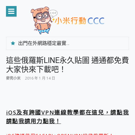
Skip
to
content
出門在外網路穩定最實在 「台灣大哥大」榮獲 4G/5G 在線率全球 NO.3 全台第一與全台六冠王實測心得，走到哪順到哪！
「AUSNAT R1 錄音卡」開箱評測~ 終結會議紀錄地獄，自動生成摘要報告，200+語言翻譯，旅遊最強搭檔。
CP 值天花板~ Bongcom BS5 足球君開箱~ 短焦投影機 3千元就能擁有！ 折扣碼在這～
這些俄羅斯LINE永久貼圖 通通都免費
專為 PC上的 XBOX和掌機設計的 FireCuda X1070 SSD 固態硬碟開箱 評測
大家快來下載吧！
台灣製攝影機在這裡，100%全無線設計 SpotCam Solo Eco 太陽能防水雲端攝影機 SpotCam Solo 3 2.5K高畫質戶外攝影機 開箱 評測
電力超超超持久 MSI 微星 Prestige 14 AI+ D3MG-031TW 14吋 開箱評價，AI輕薄商務筆電 Copilot+ PC
麥兜小米
2016 年 1 月 14 日
超懂拍、耐用 AI 街拍機~ realme 16 Pro 開箱評價~ 2 億畫素 LumaColor 影像、持久續航與 IP69K 高防護
防窺黑科技 Galaxy S26 Ultra系列保護貼怎麼選？imos AR 低反光玻璃、藍寶石鏡頭貼與軍規防摔殼完整開箱評價
AI 支付 一錶搞定大小事 Xiaomi Watch 5 開箱 評測
超驚艷 讓人一眼就愛上 LENOVO 聯想 Yoga Book 9 14吋 AI輕薄筆電 開箱 評測
美到讓人超想擁有 moto pad 60 系列 與 Moto | Swarovski razr 60 冰藍限定版本 開箱 評測
iOS及有跨國VPN連線教學都在這兒，請點我
好用的 EaseUS Partition Master 讓您輕鬆的移除與格式化有防寫保護的隨身碟或SD卡
請點我請用力點我！
一鍵修復模糊影片、舊照的 AI 好幫手! VideoProc Converter AI 新版全解析 × 年末優惠，一篇全看懂
小朋友才做選擇 投影機 RGB藍牙音響 氛圍情境燈 我通通都要！ Starfish 2 幻彩膠囊投影機｜結合「 智慧投影 & 煥彩流動 」的沈浸式生活新體驗