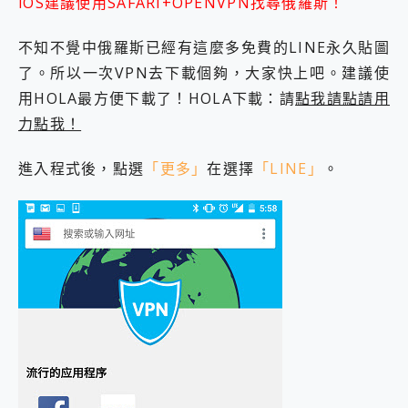
iOS建議使用SAFARI+OPENVPN找尋俄羅斯！
外型超吸晴~ 給您絕佳操控體驗 GravaStar Mercury K1 系列 異星機械鍵盤與 Mercury X 系列 輕量無線電競滑鼠 開箱 評測
開箱~變身「蜘蛛人」椅子軍師！MSI MPG 491CQP QD-OLED 超寬曲面電競螢幕，多工辦公、爽度滿滿的終極桌面體驗
iPhone 17 系列 有認證的防護來囉！ imos 首家導入 UL MCV 行銷宣告驗證的手機配件品牌
不知不覺中俄羅斯已經有這麼多免費的LINE永久貼圖
DJI Osmo Pocket 3 爽爽帶回家 歡慶 EaseUS 21 週年到來，「Slogan 海報徵稿活動」好康大放送
了。所以一次VPN去下載個夠，大家快上吧。建議使
小巧好吸不擋鏡頭 有Qi2認證的 ONPRO MagReact MXs2 5000mAh薄型磁吸無線急速行動電源 開箱 評測
用HOLA最方便下載了！HOLA下載：請
點我請點請用
會走動的冷暖氣 SONY REON POCKET PRO 穿戴式智慧冷暖調溫裝置 開箱 評測
力點我！
寶可夢飛人外掛iToolab AnyGo全新升級，GO Fest 五折優惠嗨翻天！支援 iOS/Android！
百倍變焦實測~ vivo X200 Pro 與 S25 Ultra 誰能滿足全場景拍攝需求？
超好用的 PLAUD NotePin AI 智慧錄音膠囊~ 您的AI 秘書已上線 每月免費送你 300分鐘轉寫
進入程式後，點選
「更多」
在選擇
「LINE」
。
COMPUTEX 2025 來囉！AGI亞奇雷 AI・Gaming・創作儲存方案登場，趕快來AGI亞奇雷挑戰任務抽 PS5！
自帶線的 有線無線都能充 ONPRO MagReact M5 10000mAh 5合1 磁吸無線急速行動電源 開箱 評測
飛利浦 JS7310 ⚡【電急便｜行動儲能救車電源】 可靠的旅行夥伴！帶給您優異的安全性與強大供電效能
是螢幕也是電視! 一機超多用途「MSI微星 Modern MD272UPSW 27型」 4K IPS 輕薄商用智慧聯網螢幕 開箱 評測
您的專屬AI 助手 Yoga Slim 7 Aura Edition 觸控AI筆電 開箱 評測
realme 14 Pro 超硬軍規、冰感變色實測，realme 14 5G 遊戲戰鬥值爆表，效能x娛樂全都要！
iPhone、Apple Watch、AirPods耳機 三個設備充電一起搞定 ONPRO MagReact™ M3 3 in 1可攜摺疊無線充電器 開箱 評測
動靜皆宜「HUAWEI FreeArc」開放式耳掛耳機，無感配戴! 超穩超服貼，音質、通話也很優質
好玩好拍 vivo V50 ~ 口袋裡的 Zeiss 潮流攝影棚!
25種洗烘模式一機搞定! Roborock 衣莉莎白 H1 Neo分子篩洗脫烘 AI 滾筒洗衣機
給 MSI Claw 系列電競掌機 最完美的家 MSI Nest Docking Station 掌機專屬擴充底座 開箱 評測
B&O 精品級音響! Home+ 中嘉寬頻 SoundBox 劇院串流盒 開箱 評測