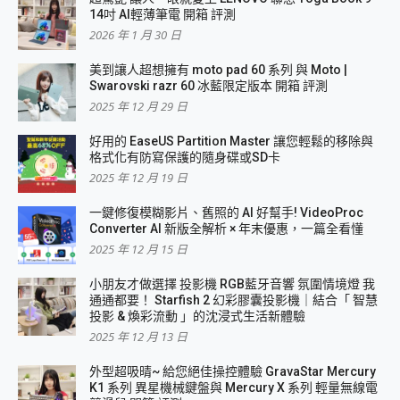
14吋 AI輕薄筆電 開箱 評測
2026 年 1 月 30 日
美到讓人超想擁有 moto pad 60 系列 與 Moto |
Swarovski razr 60 冰藍限定版本 開箱 評測
2025 年 12 月 29 日
好用的 EaseUS Partition Master 讓您輕鬆的移除與
格式化有防寫保護的隨身碟或SD卡
2025 年 12 月 19 日
一鍵修復模糊影片、舊照的 AI 好幫手! VideoProc
Converter AI 新版全解析 × 年末優惠，一篇全看懂
2025 年 12 月 15 日
小朋友才做選擇 投影機 RGB藍牙音響 氛圍情境燈 我
通通都要！ Starfish 2 幻彩膠囊投影機｜結合「 智慧
投影 & 煥彩流動 」的沈浸式生活新體驗
2025 年 12 月 13 日
外型超吸晴~ 給您絕佳操控體驗 GravaStar Mercury
K1 系列 異星機械鍵盤與 Mercury X 系列 輕量無線電