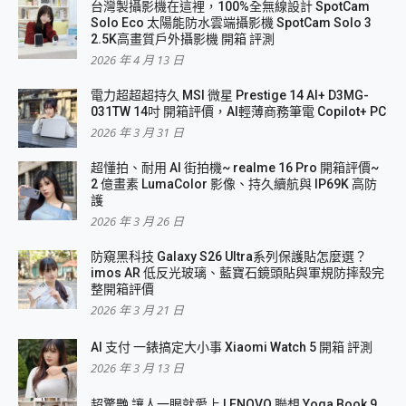
台灣製攝影機在這裡，100%全無線設計 SpotCam
Solo Eco 太陽能防水雲端攝影機 SpotCam Solo 3
2.5K高畫質戶外攝影機 開箱 評測
2026 年 4 月 13 日
電力超超超持久 MSI 微星 Prestige 14 AI+ D3MG-
031TW 14吋 開箱評價，AI輕薄商務筆電 Copilot+ PC
2026 年 3 月 31 日
超懂拍、耐用 AI 街拍機~ realme 16 Pro 開箱評價~
2 億畫素 LumaColor 影像、持久續航與 IP69K 高防
護
2026 年 3 月 26 日
防窺黑科技 Galaxy S26 Ultra系列保護貼怎麼選？
imos AR 低反光玻璃、藍寶石鏡頭貼與軍規防摔殼完
整開箱評價
2026 年 3 月 21 日
AI 支付 一錶搞定大小事 Xiaomi Watch 5 開箱 評測
2026 年 3 月 13 日
超驚艷 讓人一眼就愛上 LENOVO 聯想 Yoga Book 9