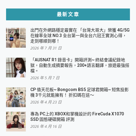
最新文章
出門在外網路穩定最實在 「台灣大哥大」榮獲 4G/5G
在線率全球 NO.3 全台第一與全台六冠王實測心得，
走到哪順到哪！
2026 年 7 月 31 日
「AUSNAT R1 錄音卡」開箱評測~ 終結會議紀錄地
獄，自動生成摘要報告，200+語言翻譯，旅遊最強搭
檔。
2026 年 5 月 7 日
CP 值天花板~ Bongcom BS5 足球君開箱~ 短焦投影
機 3千元就能擁有！ 折扣碼在這～
2026 年 4 月 23 日
專為 PC上的 XBOX和掌機設計的 FireCuda X1070
SSD 固態硬碟開箱 評測
2026 年 4 月 16 日