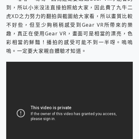
2億 APO蔡司長焦神機降臨~ vivo X200 Pro、vivo X200 就是這麼好拍
到，所以小米沒法直接拍照給大家，因此費了九牛二
EaseUS Vocal Remover 免費線上去聲器一鍵去除人聲 人聲 音樂分離 2024 消除人聲推薦
虎XD之力努力的翻拍與截圖給大家看，所以畫質比較
3 個超值 MHN 飛人工具分享~~ iToolab AnyGo 魔物獵人 Now飛人 ios教學 不出門也可以到處走
不好些，但至少夠稍稍感受到Gear VR所帶來的樂
Locawhere AnyTo 寶可夢飛人 AnyTo 不出門也可以飛遍全世界
小體積 40000mAh 超大容量 一次充5個設備 充好充滿 CUKTECH 酷態科 300W 微型充電站 開箱 評測
趣，真正在使用Gear VR，畫面可是相當的漂亮，色
97.3% 恢復率，資料救援就是這麼簡單 EaseUS Data Recovery Wizard Free 18.0.0 業界最好的資料救援軟體
彩相當的鮮豔！播拍的感受可能不到一半呀。嗚嗚
磁碟系統大風吹 有了 磁碟管理程式 EaseUS Partition Master 就是這麼簡單
嗚。一定要大家親自體驗才知道。
全新 SONY Xperia 1 VI 開箱! 相機實測! 長焦覆蓋更遠更清晰、2日長續航、頂尖影音娛樂效能~
Xiaomi 14 Ultra 開箱 評測~ 有深度的 Leica 影像旗艦手機! 加碼小旗艦 Xiaomi 14 開箱 評測
vivo TWS 3e 真無線藍牙耳機智慧降噪升級、音質明亮溫潤，並支援雙設備連接~
MSI Claw 掌機專屬配件包 來囉 完美保護 MSI Claw A1M-026TW 電競掌機
人像旗艦 vivo V30 系列 開箱 評測! 首搭蔡司光學鏡頭、攝影棚級柔光環、拍攝功能最好玩的美拍神機 vivo V30 Pro
多個願望一次滿足 超強散熱 微星 MSI Claw A1M-026TW 電競掌機 開箱 評測
一吸完美對位 擁有超強吸力與超好用的隱磁支架 O-ONE MAG 最會吸的行動電源 開箱 評測
近八千元的 Soundcore Liberty 5 Pro Max，有螢幕的耳機會是智商稅嗎?
ASUS Pad 全面應援 Me Time，加碼愛奇藝黃金雙周卡體驗，專案價最低 NT$0 起
榮耀 HONOR 600 Pro x MOLLY Limited Edition 限量版開賣，攜手味全龍進駐大巨蛋萬人盛典
OPPO Reno16 系列銷售亮眼，攜手《Pingu™企鵝家族》推出限量聯名周邊