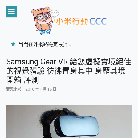
Skip
to
content
出門在外網路穩定最實在 「台灣大哥大」榮獲 4G/5G 在線率全球 NO.3 全台第一與全台六冠王實測心得，走到哪順到哪！
「AUSNAT R1 錄音卡」開箱評測~ 終結會議紀錄地獄，自動生成摘要報告，200+語言翻譯，旅遊最強搭檔。
CP 值天花板~ Bongcom BS5 足球君開箱~ 短焦投影機 3千元就能擁有！ 折扣碼在這～
Samsung Gear VR 給您虛擬實境絕佳
專為 PC上的 XBOX和掌機設計的 FireCuda X1070 SSD 固態硬碟開箱 評測
的視覺體驗 彷彿置身其中 身歷其境
台灣製攝影機在這裡，100%全無線設計 SpotCam Solo Eco 太陽能防水雲端攝影機 SpotCam Solo 3 2.5K高畫質戶外攝影機 開箱 評測
電力超超超持久 MSI 微星 Prestige 14 AI+ D3MG-031TW 14吋 開箱評價，AI輕薄商務筆電 Copilot+ PC
開箱 評測
超懂拍、耐用 AI 街拍機~ realme 16 Pro 開箱評價~ 2 億畫素 LumaColor 影像、持久續航與 IP69K 高防護
麥兜小米
2016 年 1 月 18 日
防窺黑科技 Galaxy S26 Ultra系列保護貼怎麼選？imos AR 低反光玻璃、藍寶石鏡頭貼與軍規防摔殼完整開箱評價
AI 支付 一錶搞定大小事 Xiaomi Watch 5 開箱 評測
超驚艷 讓人一眼就愛上 LENOVO 聯想 Yoga Book 9 14吋 AI輕薄筆電 開箱 評測
美到讓人超想擁有 moto pad 60 系列 與 Moto | Swarovski razr 60 冰藍限定版本 開箱 評測
好用的 EaseUS Partition Master 讓您輕鬆的移除與格式化有防寫保護的隨身碟或SD卡
一鍵修復模糊影片、舊照的 AI 好幫手! VideoProc Converter AI 新版全解析 × 年末優惠，一篇全看懂
小朋友才做選擇 投影機 RGB藍牙音響 氛圍情境燈 我通通都要！ Starfish 2 幻彩膠囊投影機｜結合「 智慧投影 & 煥彩流動 」的沈浸式生活新體驗