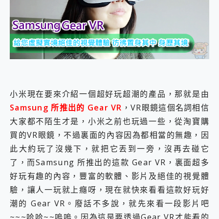
外型超吸晴~ 給您絕佳操控體驗 GravaStar Mercury K1 系列 異星機械鍵盤與 Mercury X 系列 輕量無線電競滑鼠 開箱 評測
開箱~變身「蜘蛛人」椅子軍師！MSI MPG 491CQP QD-OLED 超寬曲面電競螢幕，多工辦公、爽度滿滿的終極桌面體驗
iPhone 17 系列 有認證的防護來囉！ imos 首家導入 UL MCV 行銷宣告驗證的手機配件品牌
DJI Osmo Pocket 3 爽爽帶回家 歡慶 EaseUS 21 週年到來，「Slogan 海報徵稿活動」好康大放送
小巧好吸不擋鏡頭 有Qi2認證的 ONPRO MagReact MXs2 5000mAh薄型磁吸無線急速行動電源 開箱 評測
會走動的冷暖氣 SONY REON POCKET PRO 穿戴式智慧冷暖調溫裝置 開箱 評測
寶可夢飛人外掛iToolab AnyGo全新升級，GO Fest 五折優惠嗨翻天！支援 iOS/Android！
百倍變焦實測~ vivo X200 Pro 與 S25 Ultra 誰能滿足全場景拍攝需求？
超好用的 PLAUD NotePin AI 智慧錄音膠囊~ 您的AI 秘書已上線 每月免費送你 300分鐘轉寫
小米現在要來介紹一個超好玩超潮的產品，那就是由
COMPUTEX 2025 來囉！AGI亞奇雷 AI・Gaming・創作儲存方案登場，趕快來AGI亞奇雷挑戰任務抽 PS5！
Samsung 所推出的 Gear VR
，VR眼鏡這個名詞相信
自帶線的 有線無線都能充 ONPRO MagReact M5 10000mAh 5合1 磁吸無線急速行動電源 開箱 評測
飛利浦 JS7310 ⚡【電急便｜行動儲能救車電源】 可靠的旅行夥伴！帶給您優異的安全性與強大供電效能
大家都不陌生才是，小米之前也玩過一些，從淘寶購
是螢幕也是電視! 一機超多用途「MSI微星 Modern MD272UPSW 27型」 4K IPS 輕薄商用智慧聯網螢幕 開箱 評測
買的VR眼鏡，不過裏面的內容因為都相當的無趣，因
您的專屬AI 助手 Yoga Slim 7 Aura Edition 觸控AI筆電 開箱 評測
此大約玩了沒幾下，就把它丟到一旁，沒再去碰它
realme 14 Pro 超硬軍規、冰感變色實測，realme 14 5G 遊戲戰鬥值爆表，效能x娛樂全都要！
了，而Samsung 所推出的這款 Gear VR，裏面超多
iPhone、Apple Watch、AirPods耳機 三個設備充電一起搞定 ONPRO MagReact™ M3 3 in 1可攜摺疊無線充電器 開箱 評測
動靜皆宜「HUAWEI FreeArc」開放式耳掛耳機，無感配戴! 超穩超服貼，音質、通話也很優質
好玩有趣的內容，豐富的軟體、影片及絕佳的視覺體
好玩好拍 vivo V50 ~ 口袋裡的 Zeiss 潮流攝影棚!
驗，讓人一玩就上癮呀，現在就快來看看這款好玩好
25種洗烘模式一機搞定! Roborock 衣莉莎白 H1 Neo分子篩洗脫烘 AI 滾筒洗衣機
潮的 Gear VR。廢話不多說，就先來看一段影片吧
給 MSI Claw 系列電競掌機 最完美的家 MSI Nest Docking Station 掌機專屬擴充底座 開箱 評測
~~~哈哈~~嗚嗚。因為這是要透過Gear VR才能看的
B&O 精品級音響! Home+ 中嘉寬頻 SoundBox 劇院串流盒 開箱 評測