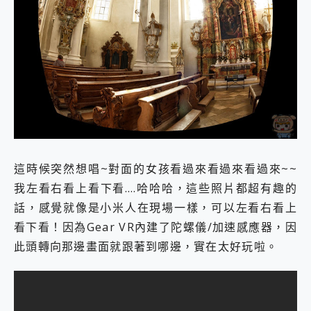
這時候突然想唱~對面的女孩看過來看過來看過來~~
我左看右看上看下看….哈哈哈，這些照片都超有趣的
話，感覺就像是小米人在現場一樣，可以左看右看上
看下看！因為Gear VR內建了陀螺儀/加速感應器，因
此頭轉向那邊畫面就跟著到哪邊，實在太好玩啦。