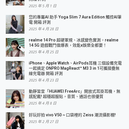
2025 年 5 月 1 日
您的專屬AI 助手 Yoga Slim 7 Aura Edition 觸控AI筆
電 開箱 評測
2025 年 4 月 28 日
realme 14 Pro 超硬軍規、冰感變色實測，realme
14 5G 遊戲戰鬥值爆表，效能x娛樂全都要！
2025 年 4 月 25 日
iPhone、Apple Watch、AirPods耳機 三個設備充電
一起搞定 ONPRO MagReact™ M3 3 in 1可攜摺疊無
線充電器 開箱 評測
2025 年 4 月 23 日
動靜皆宜「HUAWEI FreeArc」開放式耳掛耳機，無
感配戴! 超穩超服貼，音質、通話也很優質
2025 年 4 月 8 日
好玩好拍 vivo V50 ~ 口袋裡的 Zeiss 潮流攝影棚!
2025 年 2 月 27 日