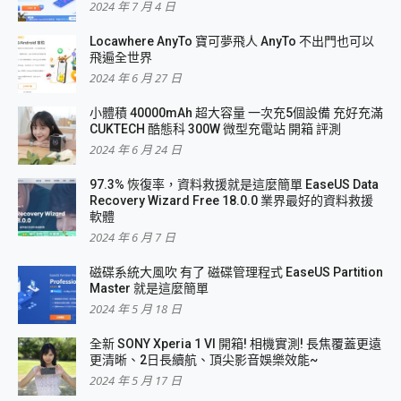
2024 年 7 月 4 日
Locawhere AnyTo 寶可夢飛人 AnyTo 不出門也可以
飛遍全世界
2024 年 6 月 27 日
小體積 40000mAh 超大容量 一次充5個設備 充好充滿
CUKTECH 酷態科 300W 微型充電站 開箱 評測
2024 年 6 月 24 日
97.3% 恢復率，資料救援就是這麼簡單 EaseUS Data
Recovery Wizard Free 18.0.0 業界最好的資料救援
軟體
2024 年 6 月 7 日
磁碟系統大風吹 有了 磁碟管理程式 EaseUS Partition
Master 就是這麼簡單
2024 年 5 月 18 日
全新 SONY Xperia 1 VI 開箱! 相機實測! 長焦覆蓋更遠
更清晰、2日長續航、頂尖影音娛樂效能~
2024 年 5 月 17 日