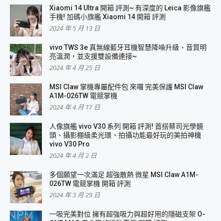
Xiaomi 14 Ultra 開箱 評測~ 有深度的 Leica 影像旗艦
手機! 加碼小旗艦 Xiaomi 14 開箱 評測
2024 年 5 月 13 日
vivo TWS 3e 真無線藍牙耳機智慧降噪升級、音質明
亮溫潤，並支援雙設備連接~
2024 年 4 月 25 日
MSI Claw 掌機專屬配件包 來囉 完美保護 MSI Claw
A1M-026TW 電競掌機
2024 年 4 月 17 日
人像旗艦 vivo V30 系列 開箱 評測! 首搭蔡司光學鏡
頭、攝影棚級柔光環、拍攝功能最好玩的美拍神機
vivo V30 Pro
2024 年 4 月 2 日
多個願望一次滿足 超強散熱 微星 MSI Claw A1M-
026TW 電競掌機 開箱 評測
2024 年 3 月 29 日
一吸完美對位 擁有超強吸力與超好用的隱磁支架 O-