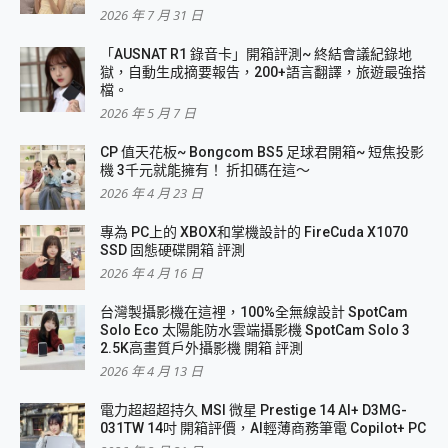
2026 年 7 月 31 日
「AUSNAT R1 錄音卡」開箱評測~ 終結會議紀錄地
獄，自動生成摘要報告，200+語言翻譯，旅遊最強搭
檔。
2026 年 5 月 7 日
CP 值天花板~ Bongcom BS5 足球君開箱~ 短焦投影
機 3千元就能擁有！ 折扣碼在這～
2026 年 4 月 23 日
專為 PC上的 XBOX和掌機設計的 FireCuda X1070
SSD 固態硬碟開箱 評測
2026 年 4 月 16 日
台灣製攝影機在這裡，100%全無線設計 SpotCam
Solo Eco 太陽能防水雲端攝影機 SpotCam Solo 3
2.5K高畫質戶外攝影機 開箱 評測
2026 年 4 月 13 日
電力超超超持久 MSI 微星 Prestige 14 AI+ D3MG-
031TW 14吋 開箱評價，AI輕薄商務筆電 Copilot+ PC