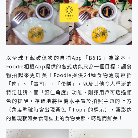
2億 APO蔡司長焦神機降臨~ vivo X200 Pro、vivo X200 就是這麼好拍
EaseUS Vocal Remover 免費線上去聲器一鍵去除人聲 人聲 音樂分離 2024 消除人聲推薦
3 個超值 MHN 飛人工具分享~~ iToolab AnyGo 魔物獵人 Now飛人 ios教學 不出門也可以到處走
Locawhere AnyTo 寶可夢飛人 AnyTo 不出門也可以飛遍全世界
小體積 40000mAh 超大容量 一次充5個設備 充好充滿 CUKTECH 酷態科 300W 微型充電站 開箱 評測
97.3% 恢復率，資料救援就是這麼簡單 EaseUS Data Recovery Wizard Free 18.0.0 業界最好的資料救援軟體
磁碟系統大風吹 有了 磁碟管理程式 EaseUS Partition Master 就是這麼簡單
全新 SONY Xperia 1 VI 開箱! 相機實測! 長焦覆蓋更遠更清晰、2日長續航、頂尖影音娛樂效能~
以全球下載破億次的自拍App「B612」為範本，
Xiaomi 14 Ultra 開箱 評測~ 有深度的 Leica 影像旗艦手機! 加碼小旗艦 Xiaomi 14 開箱 評測
Foodie相機App提供的各式功能只為一個目標：讓食
vivo TWS 3e 真無線藍牙耳機智慧降噪升級、音質明亮溫潤，並支援雙設備連接~
MSI Claw 掌機專屬配件包 來囉 完美保護 MSI Claw A1M-026TW 電競掌機
物拍起來更鮮美！Foodie提供24種食物濾鏡包括
人像旗艦 vivo V30 系列 開箱 評測! 首搭蔡司光學鏡頭、攝影棚級柔光環、拍攝功能最好玩的美拍神機 vivo V30 Pro
「肉」、「壽司」、「蛋糕」，以及其他令人垂涎的
多個願望一次滿足 超強散熱 微星 MSI Claw A1M-026TW 電競掌機 開箱 評測
特定佳餚。而「絕佳角度」功能，則讓用戶可透過顏
一吸完美對位 擁有超強吸力與超好用的隱磁支架 O-ONE MAG 最會吸的行動電源 開箱 評測
Motorola edge 70 pro 及 moto g37 power上市，登錄在送飛利浦氣炸鍋
色的提醒，準確地將相機水平置於拍照主題的上方
近八千元的 Soundcore Liberty 5 Pro Max，有螢幕的耳機會是智商稅嗎?
（角度準確時會出現黃色「Top」的標示），讓影像
ASUS Pad 全面應援 Me Time，加碼愛奇藝黃金雙周卡體驗，專案價最低 NT$0 起
的呈現就如美食雜誌上的食物美照，時髦而鮮美！
榮耀 HONOR 600 Pro x MOLLY Limited Edition 限量版開賣，攜手味全龍進駐大巨蛋萬人盛典