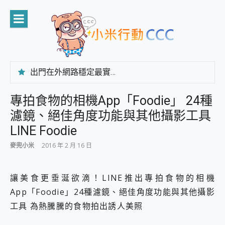
Skip
to
content
出門在外網路穩定最實在 「台灣大哥大」榮獲 4G/5G 在線率全球 NO.3 全台第一與全台六冠王實測心得，走到哪順到哪！
「AUSNAT R1 錄音卡」開箱評測~ 終結會議紀錄地獄，自動生成摘要報告，200+語言翻譯，旅遊最強搭檔。
CP 值天花板~ Bongcom BS5 足球君開箱~ 短焦投影機 3千元就能擁有！ 折扣碼在這～
專拍食物的相機App「Foodie」 24種
專為 PC上的 XBOX和掌機設計的 FireCuda X1070 SSD 固態硬碟開箱 評測
濾鏡、絕佳角度功能與其他攝影工具
台灣製攝影機在這裡，100%全無線設計 SpotCam Solo Eco 太陽能防水雲端攝影機 SpotCam Solo 3 2.5K高畫質戶外攝影機 開箱 評測
電力超超超持久 MSI 微星 Prestige 14 AI+ D3MG-031TW 14吋 開箱評價，AI輕薄商務筆電 Copilot+ PC
LINE Foodie
超懂拍、耐用 AI 街拍機~ realme 16 Pro 開箱評價~ 2 億畫素 LumaColor 影像、持久續航與 IP69K 高防護
麥兜小米
2016 年 2 月 16 日
防窺黑科技 Galaxy S26 Ultra系列保護貼怎麼選？imos AR 低反光玻璃、藍寶石鏡頭貼與軍規防摔殼完整開箱評價
AI 支付 一錶搞定大小事 Xiaomi Watch 5 開箱 評測
超驚艷 讓人一眼就愛上 LENOVO 聯想 Yoga Book 9 14吋 AI輕薄筆電 開箱 評測
讓美食更垂涎欲滴！LINE推出專拍食物的相機
美到讓人超想擁有 moto pad 60 系列 與 Moto | Swarovski razr 60 冰藍限定版本 開箱 評測
App「Foodie」24種濾鏡、絕佳角度功能與其他攝影
好用的 EaseUS Partition Master 讓您輕鬆的移除與格式化有防寫保護的隨身碟或SD卡
一鍵修復模糊影片、舊照的 AI 好幫手! VideoProc Converter AI 新版全解析 × 年末優惠，一篇全看懂
工具 為熱騰騰的食物拍出誘人美照
小朋友才做選擇 投影機 RGB藍牙音響 氛圍情境燈 我通通都要！ Starfish 2 幻彩膠囊投影機｜結合「 智慧投影 & 煥彩流動 」的沈浸式生活新體驗