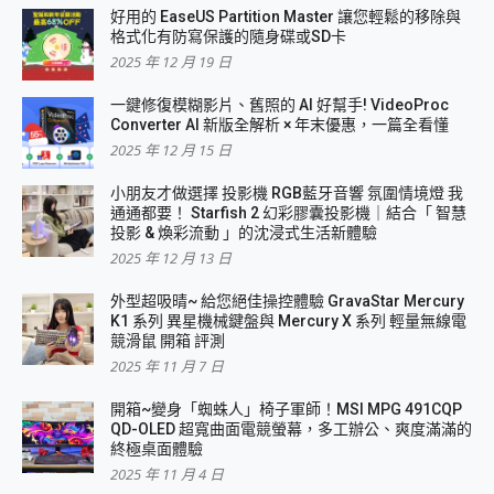
好用的 EaseUS Partition Master 讓您輕鬆的移除與
格式化有防寫保護的隨身碟或SD卡
2025 年 12 月 19 日
一鍵修復模糊影片、舊照的 AI 好幫手! VideoProc
Converter AI 新版全解析 × 年末優惠，一篇全看懂
2025 年 12 月 15 日
小朋友才做選擇 投影機 RGB藍牙音響 氛圍情境燈 我
通通都要！ Starfish 2 幻彩膠囊投影機｜結合「 智慧
投影 & 煥彩流動 」的沈浸式生活新體驗
2025 年 12 月 13 日
外型超吸晴~ 給您絕佳操控體驗 GravaStar Mercury
K1 系列 異星機械鍵盤與 Mercury X 系列 輕量無線電
競滑鼠 開箱 評測
2025 年 11 月 7 日
開箱~變身「蜘蛛人」椅子軍師！MSI MPG 491CQP
QD-OLED 超寬曲面電競螢幕，多工辦公、爽度滿滿的
終極桌面體驗
2025 年 11 月 4 日