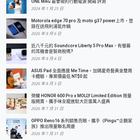
ONE MAG 最會吸的行動電源 開箱 評測
2024 年 1 月 25 日
Motorola edge 70 pro 及 moto g37 power上市，登
錄在送飛利浦氣炸鍋
2026 年 8 月 6 日
近八千元的 Soundcore Liberty 5 Pro Max，有螢幕
的耳機會是智商稅嗎?
2026 年 8 月 4 日
ASUS Pad 全面應援 Me Time，加碼愛奇藝黃金雙周
卡體驗，專案價最低 NT$0 起
2026 年 8 月 3 日
榮耀 HONOR 600 Pro x MOLLY Limited Edition 限量
版開賣，攜手味全龍進駐大巨蛋萬人盛典
2026 年 7 月 31 日
OPPO Reno16 系列銷售亮眼，攜手《Pingu™企鵝家
族》推出限量聯名周邊
2026 年 7 月 31 日