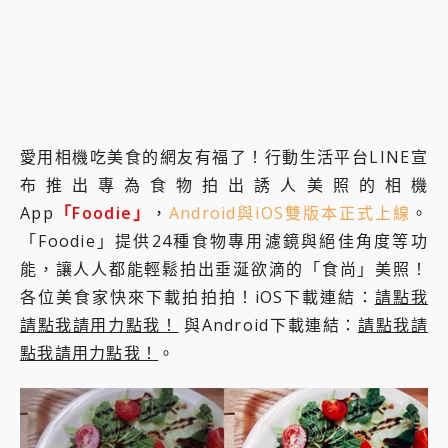
外型超吸晴~ 給您絕佳操控體驗 GravaStar Mercury K1 系列 異星機械鍵盤與 Mercury X 系列 輕量無線電競滑鼠 開箱 評測
開箱~變身「蜘蛛人」椅子軍師！MSI MPG 491CQP QD-OLED 超寬曲面電競螢幕，多工辦公、爽度滿滿的終極桌面體驗
iPhone 17 系列 有認證的防護來囉！ imos 首家導入 UL MCV 行銷宣告驗證的手機配件品牌
DJI Osmo Pocket 3 爽爽帶回家 歡慶 EaseUS 21 週年到來，「Slogan 海報徵稿活動」好康大放送
小巧好吸不擋鏡頭 有Qi2認證的 ONPRO MagReact MXs2 5000mAh薄型磁吸無線急速行動電源 開箱 評測
會走動的冷暖氣 SONY REON POCKET PRO 穿戴式智慧冷暖調溫裝置 開箱 評測
寶可夢飛人外掛iToolab AnyGo全新升級，GO Fest 五折優惠嗨翻天！支援 iOS/Android！
愛用相機吃美食的網友有福了！行動生活平台LINE宣
百倍變焦實測~ vivo X200 Pro 與 S25 Ultra 誰能滿足全場景拍攝需求？
超好用的 PLAUD NotePin AI 智慧錄音膠囊~ 您的AI 秘書已上線 每月免費送你 300分鐘轉寫
布推出專為食物拍出誘人美照的相機
COMPUTEX 2025 來囉！AGI亞奇雷 AI・Gaming・創作儲存方案登場，趕快來AGI亞奇雷挑戰任務抽 PS5！
App
「Foodie」
，
Android與iOS雙版本正式上線
。
自帶線的 有線無線都能充 ONPRO MagReact M5 10000mAh 5合1 磁吸無線急速行動電源 開箱 評測
「Foodie」提供24種食物專用濾鏡與絕佳角度等功
飛利浦 JS7310 ⚡【電急便｜行動儲能救車電源】 可靠的旅行夥伴！帶給您優異的安全性與強大供電效能
能，讓人人都能輕鬆拍出垂涎欲滴的「食尚」美照！
是螢幕也是電視! 一機超多用途「MSI微星 Modern MD272UPSW 27型」 4K IPS 輕薄商用智慧聯網螢幕 開箱 評測
您的專屬AI 助手 Yoga Slim 7 Aura Edition 觸控AI筆電 開箱 評測
各位美食家快來下載拍拍拍！iOS下載連結：
請點我
realme 14 Pro 超硬軍規、冰感變色實測，realme 14 5G 遊戲戰鬥值爆表，效能x娛樂全都要！
請點我請用力點我！
與Android下載連結：
請點我請
iPhone、Apple Watch、AirPods耳機 三個設備充電一起搞定 ONPRO MagReact™ M3 3 in 1可攜摺疊無線充電器 開箱 評測
點我請用力點我！
。
動靜皆宜「HUAWEI FreeArc」開放式耳掛耳機，無感配戴! 超穩超服貼，音質、通話也很優質
好玩好拍 vivo V50 ~ 口袋裡的 Zeiss 潮流攝影棚!
25種洗烘模式一機搞定! Roborock 衣莉莎白 H1 Neo分子篩洗脫烘 AI 滾筒洗衣機
給 MSI Claw 系列電競掌機 最完美的家 MSI Nest Docking Station 掌機專屬擴充底座 開箱 評測
B&O 精品級音響! Home+ 中嘉寬頻 SoundBox 劇院串流盒 開箱 評測