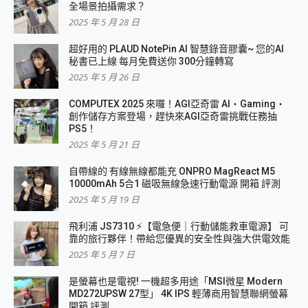
全場景拍攝需求？
2025 年 5 月 28 日
超好用的 PLAUD NotePin AI 智慧錄音膠囊~ 您的AI
秘書已上線 每月免費送你 300分鐘轉寫
2025 年 5 月 26 日
COMPUTEX 2025 來囉！AGI亞奇雷 AI・Gaming・
創作儲存方案登場，趕快來AGI亞奇雷挑戰任務抽
PS5！
2025 年 5 月 21 日
自帶線的 有線無線都能充 ONPRO MagReact M5
10000mAh 5合1 磁吸無線急速行動電源 開箱 評測
2025 年 5 月 19 日
飛利浦 JS7310 ⚡【電急便｜行動儲能救車電源】 可
靠的旅行夥伴！帶給您優異的安全性與強大供電效能
2025 年 5 月 7 日
是螢幕也是電視! 一機超多用途「MSI微星 Modern
MD272UPSW 27型」 4K IPS 輕薄商用智慧聯網螢幕
開箱 評測