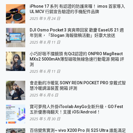
iPhone 17 系列 有認證的防護來囉！ imos 首家導入
UL MCV 行銷宣告驗證的手機配件品牌
2025 年 9 月 24 日
DJI Osmo Pocket 3 爽爽帶回家 歡慶 EaseUS 21 週
年到來，「Slogan 海報徵稿活動」好康大放送
2025 年 8 月 11 日
小巧好吸不擋鏡頭 有Qi2認證的 ONPRO MagReact
MXs2 5000mAh薄型磁吸無線急速行動電源 開箱 評
測
2025 年 6 月 11 日
會走動的冷暖氣 SONY REON POCKET PRO 穿戴式智
慧冷暖調溫裝置 開箱 評測
2025 年 6 月 6 日
寶可夢飛人外掛iToolab AnyGo全新升級，GO Fest
五折優惠嗨翻天！支援 iOS/Android！
2025 年 5 月 30 日
百倍變焦實測~ vivo X200 Pro 與 S25 Ultra 誰能滿足