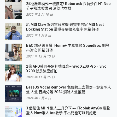
25種洗烘模式一機搞定! Roborock 衣莉莎白 H1 Neo
分子篩洗脫烘 AI 滾筒洗衣機
2025 年 2 月 10 日
給 MSI Claw 系列電競掌機 最完美的家 MSI Nest
Docking Station 掌機專屬擴充底座 開箱 評測
2025 年 1 月 9 日
B&O 精品級音響! Home+ 中嘉寬頻 SoundBox 劇院
串流盒 開箱 評測
2024 年 12 月 10 日
2億 APO蔡司長焦神機降臨~ vivo X200 Pro、vivo
X200 就是這麼好拍
2024 年 11 月 25 日
EaseUS Vocal Remover 免費線上去聲器一鍵去除人
聲 人聲 音樂分離 2024 消除人聲推薦
2024 年 7 月 8 日
3 個超值 MHN 飛人工具分享~~ iToolab AnyGo 魔物
獵人 Now飛人 ios教學 不出門也可以到處走