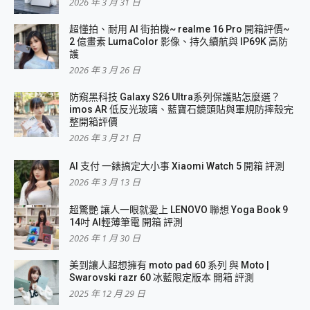
2026 年 3 月 31 日
超懂拍、耐用 AI 街拍機~ realme 16 Pro 開箱評價~
2 億畫素 LumaColor 影像、持久續航與 IP69K 高防
護
2026 年 3 月 26 日
防窺黑科技 Galaxy S26 Ultra系列保護貼怎麼選？
imos AR 低反光玻璃、藍寶石鏡頭貼與軍規防摔殼完
整開箱評價
2026 年 3 月 21 日
AI 支付 一錶搞定大小事 Xiaomi Watch 5 開箱 評測
2026 年 3 月 13 日
超驚艷 讓人一眼就愛上 LENOVO 聯想 Yoga Book 9
14吋 AI輕薄筆電 開箱 評測
2026 年 1 月 30 日
美到讓人超想擁有 moto pad 60 系列 與 Moto |
Swarovski razr 60 冰藍限定版本 開箱 評測
2025 年 12 月 29 日