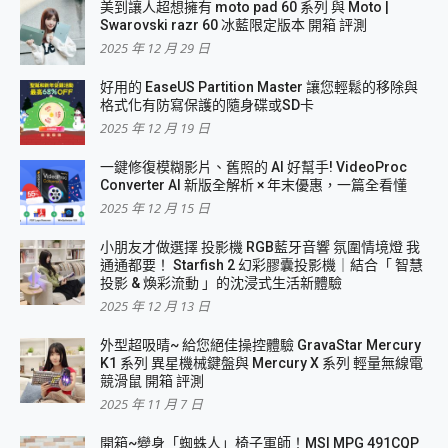
美到讓人超想擁有 moto pad 60 系列 與 Moto |
Swarovski razr 60 冰藍限定版本 開箱 評測
2025 年 12 月 29 日
好用的 EaseUS Partition Master 讓您輕鬆的移除與
格式化有防寫保護的隨身碟或SD卡
2025 年 12 月 19 日
一鍵修復模糊影片、舊照的 AI 好幫手! VideoProc
Converter AI 新版全解析 × 年末優惠，一篇全看懂
2025 年 12 月 15 日
小朋友才做選擇 投影機 RGB藍牙音響 氛圍情境燈 我
通通都要！ Starfish 2 幻彩膠囊投影機｜結合「 智慧
投影 & 煥彩流動 」的沈浸式生活新體驗
2025 年 12 月 13 日
外型超吸晴~ 給您絕佳操控體驗 GravaStar Mercury
K1 系列 異星機械鍵盤與 Mercury X 系列 輕量無線電
競滑鼠 開箱 評測
2025 年 11 月 7 日
開箱~變身「蜘蛛人」椅子軍師！MSI MPG 491CQP