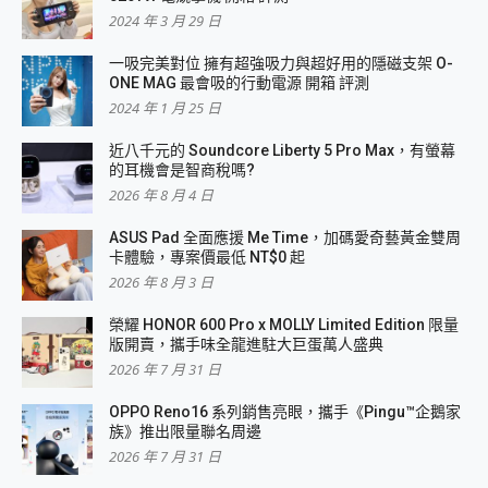
2024 年 3 月 29 日
一吸完美對位 擁有超強吸力與超好用的隱磁支架 O-
ONE MAG 最會吸的行動電源 開箱 評測
2024 年 1 月 25 日
近八千元的 Soundcore Liberty 5 Pro Max，有螢幕
的耳機會是智商稅嗎?
2026 年 8 月 4 日
ASUS Pad 全面應援 Me Time，加碼愛奇藝黃金雙周
卡體驗，專案價最低 NT$0 起
2026 年 8 月 3 日
榮耀 HONOR 600 Pro x MOLLY Limited Edition 限量
版開賣，攜手味全龍進駐大巨蛋萬人盛典
2026 年 7 月 31 日
OPPO Reno16 系列銷售亮眼，攜手《Pingu™企鵝家
族》推出限量聯名周邊
2026 年 7 月 31 日