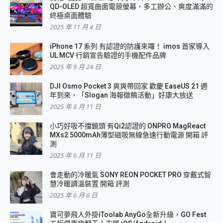
QD-OLED 超寬曲面電競螢幕，多工辦公、爽度滿滿的
終極桌面體驗
2025 年 11 月 4 日
iPhone 17 系列 有認證的防護來囉！ imos 首家導入
UL MCV 行銷宣告驗證的手機配件品牌
2025 年 9 月 24 日
DJI Osmo Pocket 3 爽爽帶回家 歡慶 EaseUS 21 週
年到來，「Slogan 海報徵稿活動」好康大放送
2025 年 8 月 11 日
小巧好吸不擋鏡頭 有Qi2認證的 ONPRO MagReact
MXs2 5000mAh薄型磁吸無線急速行動電源 開箱 評
測
2025 年 6 月 11 日
會走動的冷暖氣 SONY REON POCKET PRO 穿戴式智
慧冷暖調溫裝置 開箱 評測
2025 年 6 月 6 日
寶可夢飛人外掛iToolab AnyGo全新升級，GO Fest