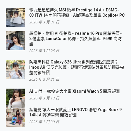
電力超超超持久 MSI 微星 Prestige 14 AI+ D3MG-
031TW 14吋 開箱評價，AI輕薄商務筆電 Copilot+ PC
2026 年 3 月 31 日
超懂拍、耐用 AI 街拍機~ realme 16 Pro 開箱評價~
2 億畫素 LumaColor 影像、持久續航與 IP69K 高防
護
2026 年 3 月 26 日
防窺黑科技 Galaxy S26 Ultra系列保護貼怎麼選？
imos AR 低反光玻璃、藍寶石鏡頭貼與軍規防摔殼完
整開箱評價
2026 年 3 月 21 日
AI 支付 一錶搞定大小事 Xiaomi Watch 5 開箱 評測
2026 年 3 月 13 日
超驚艷 讓人一眼就愛上 LENOVO 聯想 Yoga Book 9
14吋 AI輕薄筆電 開箱 評測
2026 年 1 月 30 日