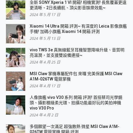
全新 SONY Xperia 1 VI 開箱! 相機實測! 長焦覆蓋更遠
更清晰、2日長續航、頂尖影音娛樂效能~
2024 年 5 月 17 日
Xiaomi 14 Ultra 開箱 評測~ 有深度的 Leica 影像旗艦
手機! 加碼小旗艦 Xiaomi 14 開箱 評測
2024 年 5 月 13 日
vivo TWS 3e 真無線藍牙耳機智慧降噪升級、音質明
亮溫潤，並支援雙設備連接~
2024 年 4 月 25 日
MSI Claw 掌機專屬配件包 來囉 完美保護 MSI Claw
A1M-026TW 電競掌機
2024 年 4 月 17 日
人像旗艦 vivo V30 系列 開箱 評測! 首搭蔡司光學鏡
頭、攝影棚級柔光環、拍攝功能最好玩的美拍神機
vivo V30 Pro
2024 年 4 月 2 日
多個願望一次滿足 超強散熱 微星 MSI Claw A1M-
026TW 電競掌機 開箱 評測