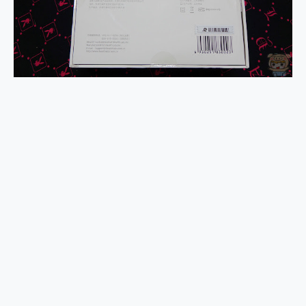
2億 APO蔡司長焦神機降臨~ vivo X200 Pro、vivo X200 就是這麼好拍
EaseUS Vocal Remover 免費線上去聲器一鍵去除人聲 人聲 音樂分離 2024 消除人聲推薦
3 個超值 MHN 飛人工具分享~~ iToolab AnyGo 魔物獵人 Now飛人 ios教學 不出門也可以到處走
Locawhere AnyTo 寶可夢飛人 AnyTo 不出門也可以飛遍全世界
小體積 40000mAh 超大容量 一次充5個設備 充好充滿 CUKTECH 酷態科 300W 微型充電站 開箱 評測
97.3% 恢復率，資料救援就是這麼簡單 EaseUS Data Recovery Wizard Free 18.0.0 業界最好的資料救援軟體
磁碟系統大風吹 有了 磁碟管理程式 EaseUS Partition Master 就是這麼簡單
全新 SONY Xperia 1 VI 開箱! 相機實測! 長焦覆蓋更遠更清晰、2日長續航、頂尖影音娛樂效能~
Xiaomi 14 Ultra 開箱 評測~ 有深度的 Leica 影像旗艦手機! 加碼小旗艦 Xiaomi 14 開箱 評測
vivo TWS 3e 真無線藍牙耳機智慧降噪升級、音質明亮溫潤，並支援雙設備連接~
MSI Claw 掌機專屬配件包 來囉 完美保護 MSI Claw A1M-026TW 電競掌機
人像旗艦 vivo V30 系列 開箱 評測! 首搭蔡司光學鏡頭、攝影棚級柔光環、拍攝功能最好玩的美拍神機 vivo V30 Pro
多個願望一次滿足 超強散熱 微星 MSI Claw A1M-026TW 電競掌機 開箱 評測
一吸完美對位 擁有超強吸力與超好用的隱磁支架 O-ONE MAG 最會吸的行動電源 開箱 評測
近八千元的 Soundcore Liberty 5 Pro Max，有螢幕的耳機會是智商稅嗎?
ASUS Pad 全面應援 Me Time，加碼愛奇藝黃金雙周卡體驗，專案價最低 NT$0 起
榮耀 HONOR 600 Pro x MOLLY Limited Edition 限量版開賣，攜手味全龍進駐大巨蛋萬人盛典
OPPO Reno16 系列銷售亮眼，攜手《Pingu™企鵝家族》推出限量聯名周邊