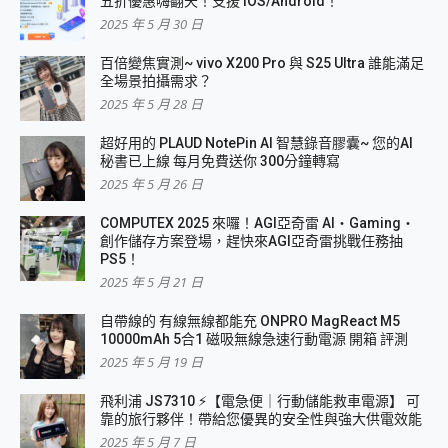
五折優惠嗨翻天！支援 iOS/Android！
2025 年 5 月 30 日
百倍變焦實測~ vivo X200 Pro 與 S25 Ultra 誰能滿足
全場景拍攝需求？
2025 年 5 月 28 日
超好用的 PLAUD NotePin AI 智慧錄音膠囊~ 您的AI
秘書已上線 每月免費送你 300分鐘轉寫
2025 年 5 月 26 日
COMPUTEX 2025 來囉！AGI亞奇雷 AI・Gaming・
創作儲存方案登場，趕快來AGI亞奇雷挑戰任務抽
PS5！
2025 年 5 月 21 日
自帶線的 有線無線都能充 ONPRO MagReact M5
10000mAh 5合1 磁吸無線急速行動電源 開箱 評測
2025 年 5 月 19 日
飛利浦 JS7310 ⚡【電急便｜行動儲能救車電源】 可
靠的旅行夥伴！帶給您優異的安全性與強大供電效能
2025 年 5 月 7 日