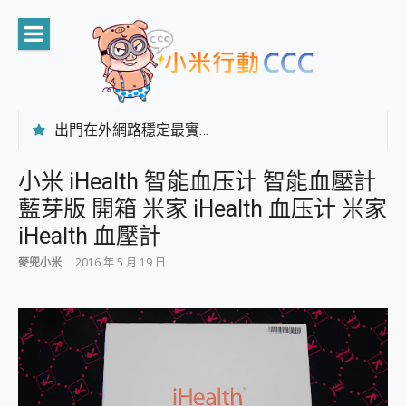
Skip
to
content
出門在外網路穩定最實在 「台灣大哥大」榮獲 4G/5G 在線率全球 NO.3 全台第一與全台六冠王實測心得，走到哪順到哪！
「AUSNAT R1 錄音卡」開箱評測~ 終結會議紀錄地獄，自動生成摘要報告，200+語言翻譯，旅遊最強搭檔。
CP 值天花板~ Bongcom BS5 足球君開箱~ 短焦投影機 3千元就能擁有！ 折扣碼在這～
小米 iHealth 智能血压计 智能血壓計
專為 PC上的 XBOX和掌機設計的 FireCuda X1070 SSD 固態硬碟開箱 評測
藍芽版 開箱 米家 iHealth 血压计 米家
台灣製攝影機在這裡，100%全無線設計 SpotCam Solo Eco 太陽能防水雲端攝影機 SpotCam Solo 3 2.5K高畫質戶外攝影機 開箱 評測
電力超超超持久 MSI 微星 Prestige 14 AI+ D3MG-031TW 14吋 開箱評價，AI輕薄商務筆電 Copilot+ PC
iHealth 血壓計
超懂拍、耐用 AI 街拍機~ realme 16 Pro 開箱評價~ 2 億畫素 LumaColor 影像、持久續航與 IP69K 高防護
麥兜小米
2016 年 5 月 19 日
防窺黑科技 Galaxy S26 Ultra系列保護貼怎麼選？imos AR 低反光玻璃、藍寶石鏡頭貼與軍規防摔殼完整開箱評價
AI 支付 一錶搞定大小事 Xiaomi Watch 5 開箱 評測
超驚艷 讓人一眼就愛上 LENOVO 聯想 Yoga Book 9 14吋 AI輕薄筆電 開箱 評測
美到讓人超想擁有 moto pad 60 系列 與 Moto | Swarovski razr 60 冰藍限定版本 開箱 評測
好用的 EaseUS Partition Master 讓您輕鬆的移除與格式化有防寫保護的隨身碟或SD卡
一鍵修復模糊影片、舊照的 AI 好幫手! VideoProc Converter AI 新版全解析 × 年末優惠，一篇全看懂
小朋友才做選擇 投影機 RGB藍牙音響 氛圍情境燈 我通通都要！ Starfish 2 幻彩膠囊投影機｜結合「 智慧投影 & 煥彩流動 」的沈浸式生活新體驗