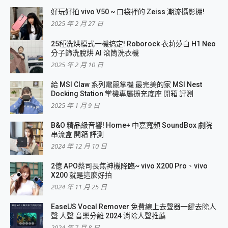
好玩好拍 vivo V50 ~ 口袋裡的 Zeiss 潮流攝影棚!
2025 年 2 月 27 日
25種洗烘模式一機搞定! Roborock 衣莉莎白 H1 Neo
分子篩洗脫烘 AI 滾筒洗衣機
2025 年 2 月 10 日
給 MSI Claw 系列電競掌機 最完美的家 MSI Nest
Docking Station 掌機專屬擴充底座 開箱 評測
2025 年 1 月 9 日
B&O 精品級音響! Home+ 中嘉寬頻 SoundBox 劇院
串流盒 開箱 評測
2024 年 12 月 10 日
2億 APO蔡司長焦神機降臨~ vivo X200 Pro、vivo
X200 就是這麼好拍
2024 年 11 月 25 日
EaseUS Vocal Remover 免費線上去聲器一鍵去除人
聲 人聲 音樂分離 2024 消除人聲推薦
2024 年 7 月 8 日