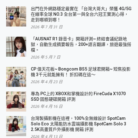
出門在外網路穩定最實在 「台灣大哥大」榮獲 4G/5G
在線率全球 NO.3 全台第一與全台六冠王實測心得，
走到哪順到哪！
2026 年 7 月 31 日
「AUSNAT R1 錄音卡」開箱評測~ 終結會議紀錄地
獄，自動生成摘要報告，200+語言翻譯，旅遊最強搭
檔。
2026 年 5 月 7 日
CP 值天花板~ Bongcom BS5 足球君開箱~ 短焦投影
機 3千元就能擁有！ 折扣碼在這～
2026 年 4 月 23 日
專為 PC上的 XBOX和掌機設計的 FireCuda X1070
SSD 固態硬碟開箱 評測
2026 年 4 月 16 日
台灣製攝影機在這裡，100%全無線設計 SpotCam
Solo Eco 太陽能防水雲端攝影機 SpotCam Solo 3
2.5K高畫質戶外攝影機 開箱 評測
2026 年 4 月 13 日