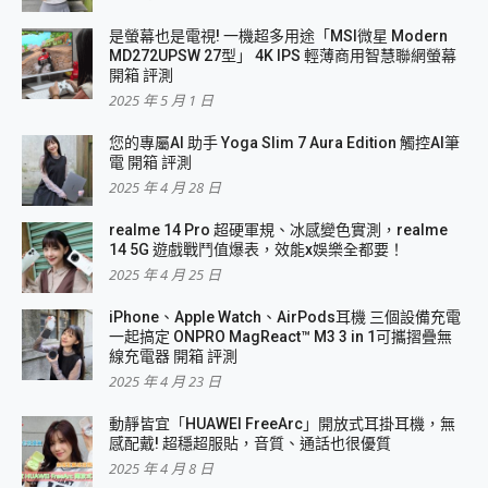
是螢幕也是電視! 一機超多用途「MSI微星 Modern
MD272UPSW 27型」 4K IPS 輕薄商用智慧聯網螢幕
開箱 評測
2025 年 5 月 1 日
您的專屬AI 助手 Yoga Slim 7 Aura Edition 觸控AI筆
電 開箱 評測
2025 年 4 月 28 日
realme 14 Pro 超硬軍規、冰感變色實測，realme
14 5G 遊戲戰鬥值爆表，效能x娛樂全都要！
2025 年 4 月 25 日
iPhone、Apple Watch、AirPods耳機 三個設備充電
一起搞定 ONPRO MagReact™ M3 3 in 1可攜摺疊無
線充電器 開箱 評測
2025 年 4 月 23 日
動靜皆宜「HUAWEI FreeArc」開放式耳掛耳機，無
感配戴! 超穩超服貼，音質、通話也很優質
2025 年 4 月 8 日