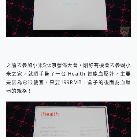
外型超吸晴~ 給您絕佳操控體驗 GravaStar Mercury K1 系列 異星機械鍵盤與 Mercury X 系列 輕量無線電競滑鼠 開箱 評測
開箱~變身「蜘蛛人」椅子軍師！MSI MPG 491CQP QD-OLED 超寬曲面電競螢幕，多工辦公、爽度滿滿的終極桌面體驗
iPhone 17 系列 有認證的防護來囉！ imos 首家導入 UL MCV 行銷宣告驗證的手機配件品牌
DJI Osmo Pocket 3 爽爽帶回家 歡慶 EaseUS 21 週年到來，「Slogan 海報徵稿活動」好康大放送
小巧好吸不擋鏡頭 有Qi2認證的 ONPRO MagReact MXs2 5000mAh薄型磁吸無線急速行動電源 開箱 評測
會走動的冷暖氣 SONY REON POCKET PRO 穿戴式智慧冷暖調溫裝置 開箱 評測
寶可夢飛人外掛iToolab AnyGo全新升級，GO Fest 五折優惠嗨翻天！支援 iOS/Android！
百倍變焦實測~ vivo X200 Pro 與 S25 Ultra 誰能滿足全場景拍攝需求？
超好用的 PLAUD NotePin AI 智慧錄音膠囊~ 您的AI 秘書已上線 每月免費送你 300分鐘轉寫
COMPUTEX 2025 來囉！AGI亞奇雷 AI・Gaming・創作儲存方案登場，趕快來AGI亞奇雷挑戰任務抽 PS5！
之前去參加小米5北京發佈大會，剛好有機會去參觀小
自帶線的 有線無線都能充 ONPRO MagReact M5 10000mAh 5合1 磁吸無線急速行動電源 開箱 評測
米之家，就順手帶了一台iHealth 智能血壓計，主要
飛利浦 JS7310 ⚡【電急便｜行動儲能救車電源】 可靠的旅行夥伴！帶給您優異的安全性與強大供電效能
是因為它很便宜，只要199RMB，盒子的後面為血壓
是螢幕也是電視! 一機超多用途「MSI微星 Modern MD272UPSW 27型」 4K IPS 輕薄商用智慧聯網螢幕 開箱 評測
您的專屬AI 助手 Yoga Slim 7 Aura Edition 觸控AI筆電 開箱 評測
器的規格！
realme 14 Pro 超硬軍規、冰感變色實測，realme 14 5G 遊戲戰鬥值爆表，效能x娛樂全都要！
iPhone、Apple Watch、AirPods耳機 三個設備充電一起搞定 ONPRO MagReact™ M3 3 in 1可攜摺疊無線充電器 開箱 評測
動靜皆宜「HUAWEI FreeArc」開放式耳掛耳機，無感配戴! 超穩超服貼，音質、通話也很優質
好玩好拍 vivo V50 ~ 口袋裡的 Zeiss 潮流攝影棚!
25種洗烘模式一機搞定! Roborock 衣莉莎白 H1 Neo分子篩洗脫烘 AI 滾筒洗衣機
給 MSI Claw 系列電競掌機 最完美的家 MSI Nest Docking Station 掌機專屬擴充底座 開箱 評測
B&O 精品級音響! Home+ 中嘉寬頻 SoundBox 劇院串流盒 開箱 評測