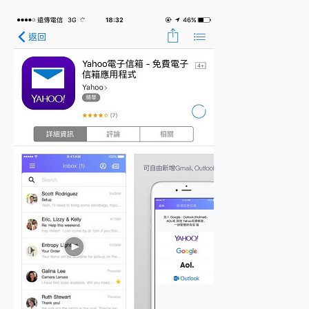
2億 APO蔡司長焦神機降臨~ vivo X200 Pro、vivo X200 就是這麼好拍
EaseUS Vocal Remover 免費線上去聲器一鍵去除人聲 人聲 音樂分離 2024 消除人聲推薦
3 個超值 MHN 飛人工具分享~~ iToolab AnyGo 魔物獵人 Now飛人 ios教學 不出門也可以到處走
Locawhere AnyTo 寶可夢飛人 AnyTo 不出門也可以飛遍全世界
小體積 40000mAh 超大容量 一次充5個設備 充好充滿 CUKTECH 酷態科 300W 微型充電站 開箱 評測
97.3% 恢復率，資料救援就是這麼簡單 EaseUS Data Recovery Wizard Free 18.0.0 業界最好的資料救援軟體
磁碟系統大風吹 有了 磁碟管理程式 EaseUS Partition Master 就是這麼簡單
全新 SONY Xperia 1 VI 開箱! 相機實測! 長焦覆蓋更遠更清晰、2日長續航、頂尖影音娛樂效能~
Xiaomi 14 Ultra 開箱 評測~ 有深度的 Leica 影像旗艦手機! 加碼小旗艦 Xiaomi 14 開箱 評測
vivo TWS 3e 真無線藍牙耳機智慧降噪升級、音質明亮溫潤，並支援雙設備連接~
MSI Claw 掌機專屬配件包 來囉 完美保護 MSI Claw A1M-026TW 電競掌機
人像旗艦 vivo V30 系列 開箱 評測! 首搭蔡司光學鏡頭、攝影棚級柔光環、拍攝功能最好玩的美拍神機 vivo V30 Pro
多個願望一次滿足 超強散熱 微星 MSI Claw A1M-026TW 電競掌機 開箱 評測
一吸完美對位 擁有超強吸力與超好用的隱磁支架 O-ONE MAG 最會吸的行動電源 開箱 評測
OPPO 哈蘇 300mm 專業增距鏡實測：Find X9 Ultra 光學長焦隨手拍，紀錄生活就是這麼簡單
Motorola edge 70 pro 及 moto g37 power上市，登錄在送飛利浦氣炸鍋
近八千元的 Soundcore Liberty 5 Pro Max，有螢幕的耳機會是智商稅嗎?
ASUS Pad 全面應援 Me Time，加碼愛奇藝黃金雙周卡體驗，專案價最低 NT$0 起