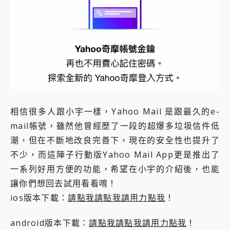
外型超吸晴~ 給您絕佳操控體驗 GravaStar Mercury K1 系列 異星機械鍵盤與 Mercury X 系列 輕量無線電競滑鼠 開箱 評測
開箱~變身「蜘蛛人」椅子軍師！MSI MPG 491CQP QD-OLED 超寬曲面電競螢幕，多工辦公、爽度滿滿的終極桌面體驗
iPhone 17 系列 有認證的防護來囉！ imos 首家導入 UL MCV 行銷宣告驗證的手機配件品牌
DJI Osmo Pocket 3 爽爽帶回家 歡慶 EaseUS 21 週年到來，「Slogan 海報徵稿活動」好康大放送
小巧好吸不擋鏡頭 有Qi2認證的 ONPRO MagReact MXs2 5000mAh薄型磁吸無線急速行動電源 開箱 評測
會走動的冷暖氣 SONY REON POCKET PRO 穿戴式智慧冷暖調溫裝置 開箱 評測
寶可夢飛人外掛iToolab AnyGo全新升級，GO Fest 五折優惠嗨翻天！支援 iOS/Android！
百倍變焦實測~ vivo X200 Pro 與 S25 Ultra 誰能滿足全場景拍攝需求？
超好用的 PLAUD NotePin AI 智慧錄音膠囊~ 您的AI 秘書已上線 每月免費送你 300分鐘轉寫
COMPUTEX 2025 來囉！AGI亞奇雷 AI・Gaming・創作儲存方案登場，趕快來AGI亞奇雷挑戰任務抽 PS5！
相信很多人跟小宇一樣，Yahoo Mail 是跟最久的e-
自帶線的 有線無線都能充 ONPRO MagReact M5 10000mAh 5合1 磁吸無線急速行動電源 開箱 評測
mail帳號，雖然他曾經歷了一段的超爆多垃圾信件低
飛利浦 JS7310 ⚡【電急便｜行動儲能救車電源】 可靠的旅行夥伴！帶給您優異的安全性與強大供電效能
是螢幕也是電視! 一機超多用途「MSI微星 Modern MD272UPSW 27型」 4K IPS 輕薄商用智慧聯網螢幕 開箱 評測
潮，但在不斷地改良完善下，現在的安全性也提升了
您的專屬AI 助手 Yoga Slim 7 Aura Edition 觸控AI筆電 開箱 評測
不少，而這陣子行動版Yahoo Mail App更是推出了
realme 14 Pro 超硬軍規、冰感變色實測，realme 14 5G 遊戲戰鬥值爆表，效能x娛樂全都要！
一系列好用方便的功能，希望在小宇的介紹後，也能
iPhone、Apple Watch、AirPods耳機 三個設備充電一起搞定 ONPRO MagReact™ M3 3 in 1可攜摺疊無線充電器 開箱 評測
讓你們想回去試用看看唷！
動靜皆宜「HUAWEI FreeArc」開放式耳掛耳機，無感配戴! 超穩超服貼，音質、通話也很優質
好玩好拍 vivo V50 ~ 口袋裡的 Zeiss 潮流攝影棚!
ios版本下載：
請點我請點我請用力點我
！
25種洗烘模式一機搞定! Roborock 衣莉莎白 H1 Neo分子篩洗脫烘 AI 滾筒洗衣機
給 MSI Claw 系列電競掌機 最完美的家 MSI Nest Docking Station 掌機專屬擴充底座 開箱 評測
android版本下載：
請點我請點我請用力點我
！
B&O 精品級音響! Home+ 中嘉寬頻 SoundBox 劇院串流盒 開箱 評測