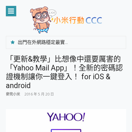
Skip
to
content
出門在外網路穩定最實在 「台灣大哥大」榮獲 4G/5G 在線率全球 NO.3 全台第一與全台六冠王實測心得，走到哪順到哪！
「AUSNAT R1 錄音卡」開箱評測~ 終結會議紀錄地獄，自動生成摘要報告，200+語言翻譯，旅遊最強搭檔。
CP 值天花板~ Bongcom BS5 足球君開箱~ 短焦投影機 3千元就能擁有！ 折扣碼在這～
「更新&教學」比想像中還要厲害的
專為 PC上的 XBOX和掌機設計的 FireCuda X1070 SSD 固態硬碟開箱 評測
「Yahoo Mail App」！全新的密碼認
台灣製攝影機在這裡，100%全無線設計 SpotCam Solo Eco 太陽能防水雲端攝影機 SpotCam Solo 3 2.5K高畫質戶外攝影機 開箱 評測
電力超超超持久 MSI 微星 Prestige 14 AI+ D3MG-031TW 14吋 開箱評價，AI輕薄商務筆電 Copilot+ PC
證機制讓你一鍵登入！ for iOS &
超懂拍、耐用 AI 街拍機~ realme 16 Pro 開箱評價~ 2 億畫素 LumaColor 影像、持久續航與 IP69K 高防護
android
防窺黑科技 Galaxy S26 Ultra系列保護貼怎麼選？imos AR 低反光玻璃、藍寶石鏡頭貼與軍規防摔殼完整開箱評價
AI 支付 一錶搞定大小事 Xiaomi Watch 5 開箱 評測
麥兜小米
2016 年 5 月 20 日
超驚艷 讓人一眼就愛上 LENOVO 聯想 Yoga Book 9 14吋 AI輕薄筆電 開箱 評測
美到讓人超想擁有 moto pad 60 系列 與 Moto | Swarovski razr 60 冰藍限定版本 開箱 評測
好用的 EaseUS Partition Master 讓您輕鬆的移除與格式化有防寫保護的隨身碟或SD卡
一鍵修復模糊影片、舊照的 AI 好幫手! VideoProc Converter AI 新版全解析 × 年末優惠，一篇全看懂
小朋友才做選擇 投影機 RGB藍牙音響 氛圍情境燈 我通通都要！ Starfish 2 幻彩膠囊投影機｜結合「 智慧投影 & 煥彩流動 」的沈浸式生活新體驗