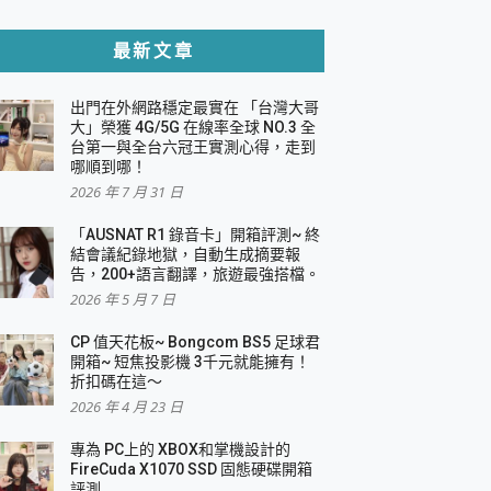
貼與軍規防摔殼完整開箱評價
最新文章
出門在外網路穩定最實在 「台灣大哥
，一篇全看懂
大」榮獲 4G/5G 在線率全球 NO.3 全
台第一與全台六冠王實測心得，走到
機｜結合「 智慧投影 & 煥彩流動 」的沈浸
哪順到哪！
2026 年 7 月 31 日
X 系列 輕量無線電競滑鼠 開箱 評測
多工辦公、爽度滿滿的終極桌面體驗
「AUSNAT R1 錄音卡」開箱評測~ 終
結會議紀錄地獄，自動生成摘要報
好康大放送
告，200+語言翻譯，旅遊最強搭檔。
動電源 開箱 評測
2026 年 5 月 7 日
CP 值天花板~ Bongcom BS5 足球君
開箱~ 短焦投影機 3千元就能擁有！
折扣碼在這～
寫
2026 年 4 月 23 日
挑戰任務抽 PS5！
 開箱 評測
專為 PC上的 XBOX和掌機設計的
與強大供電效能
FireCuda X1070 SSD 固態硬碟開箱
商用智慧聯網螢幕 開箱 評測
評測