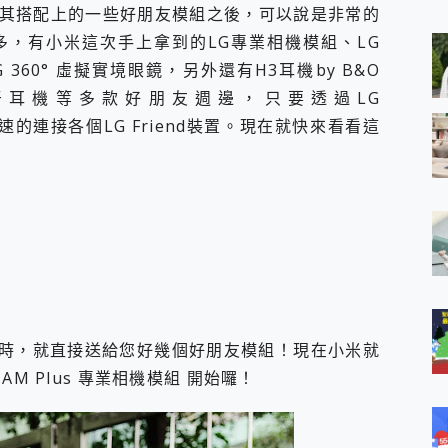
 MSI Claw A1M-026TW 電競掌機 開箱 評測
其搭配上的一些好朋友模組之後，可以說是非常的
與超好用的隱磁支架 O-ONE MAG 最會吸的行動電源 開箱 評測
，有小米這次手上拿到的LG專業相機模組、LG
ro 及 moto g37 power上市，登錄在送飛利浦氣炸鍋
LG 360° 虛擬實境眼鏡，另外還有H3耳機by B&O
iberty 5 Pro Max，有螢幕的耳機會是智商稅嗎?
inum™藍牙耳機等多款好朋友週邊，只要透過LG
e Time，加碼愛奇藝黃金雙周卡體驗，專案價最低 NT$0 起
x MOLLY Limited Edition 限量版開賣，攜手味全龍進駐大巨蛋萬人
輕鬆快速的連接各個LG Friend裝置。現在就快來看看這
購機時，就直接送給您好幾個好朋友模組！現在小米就
M Plus 專業相機模組 開始囉！