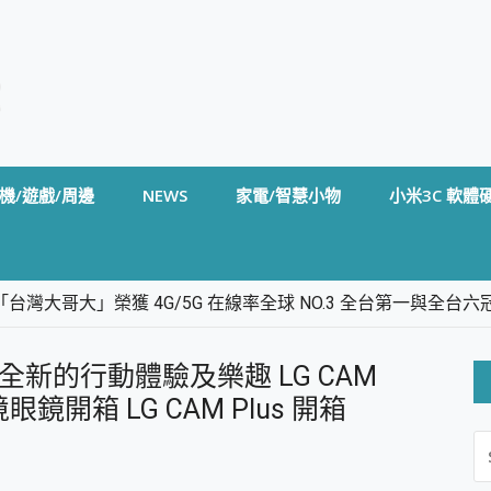
機/遊戲/周邊
NEWS
家電/智慧小物
小米3C 軟體
台灣大哥大」榮獲 4G/5G 在線率全球 NO.3 全台第一與全
卡」開箱評測~ 終結會議紀錄地獄，自動生成摘要報告，200+語言
m BS5 足球君開箱~ 短焦投影機 3千元就能擁有！ 折扣碼在這～
 帶給您全新的行動體驗及樂趣 LG CAM
的 FireCuda X1070 SSD 固態硬碟開箱 評測
線設計 SpotCam Solo Eco 太陽能防水雲端攝影機 SpotCam
實境眼鏡開箱 LG CAM Plus 開箱
S
stige 14 AI+ D3MG-031TW 14吋 開箱評價，AI輕薄商務筆電 Co
FO
alme 16 Pro 開箱評價~ 2 億畫素 LumaColor 影像、持久續航與