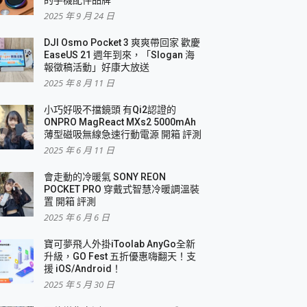
2025 年 9 月 24 日
DJI Osmo Pocket 3 爽爽帶回家 歡慶
EaseUS 21 週年到來，「Slogan 海
報徵稿活動」好康大放送
2025 年 8 月 11 日
小巧好吸不擋鏡頭 有Qi2認證的
ONPRO MagReact MXs2 5000mAh
薄型磁吸無線急速行動電源 開箱 評測
2025 年 6 月 11 日
會走動的冷暖氣 SONY REON
POCKET PRO 穿戴式智慧冷暖調溫裝
置 開箱 評測
2025 年 6 月 6 日
寶可夢飛人外掛iToolab AnyGo全新
升級，GO Fest 五折優惠嗨翻天！支
援 iOS/Android！
2025 年 5 月 30 日