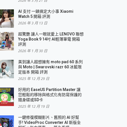
2026 年 3 月 21 日
AI 支付 一錶搞定大小事 Xiaomi
Watch 5 開箱 評測
2026 年 3 月 13 日
盛典
超驚艷 讓人一眼就愛上 LENOVO 聯想
Yoga Book 9 14吋 AI輕薄筆電 開箱
評測
2026 年 1 月 30 日
美到讓人超想擁有 moto pad 60 系列
與 Moto | Swarovski razr 60 冰藍限
定版本 開箱 評測
2025 年 12 月 29 日
好用的 EaseUS Partition Master 讓
您輕鬆的移除與格式化有防寫保護的
隨身碟或SD卡
2025 年 12 月 19 日
一鍵修復模糊影片、舊照的 AI 好幫
手! VideoProc Converter AI 新版全