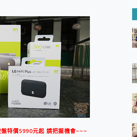
6 Ultra系列保護貼怎麼選？imos AR 低反光玻璃、藍寶石鏡頭
mi Watch 5 開箱 評測
O 聯想 Yoga Book 9 14吋 AI輕薄筆電 開箱 評測
60 系列 與 Moto | Swarovski razr 60 冰藍限定版本 開箱 評測
tion Master 讓您輕鬆的移除與格式化有防寫保護的隨身碟或SD卡
好幫手! VideoProc Converter AI 新版全解析 × 年末優惠
B藍牙音響 氛圍情境燈 我通通都要！ Starfish 2 幻彩膠囊投影
GravaStar Mercury K1 系列 異星機械鍵盤與 Mercury 
！MSI MPG 491CQP QD-OLED 超寬曲面電競螢幕，
證的防護來囉！ imos 首家導入 UL MCV 行銷宣告驗證的手機配件品牌
 爽爽帶回家 歡慶 EaseUS 21 週年到來，「Slogan 海報徵稿活動」
的 ONPRO MagReact MXs2 5000mAh薄型磁吸無線急速行
ON POCKET PRO 穿戴式智慧冷暖調溫裝置 開箱 評測
yGo全新升級，GO Fest 五折優惠嗨翻天！支援 iOS/Android！
 Pro 與 S25 Ultra 誰能滿足全場景拍攝需求？
in AI 智慧錄音膠囊~ 您的AI 秘書已上線 每月免費送你 300分鐘轉
囉！AGI亞奇雷 AI・Gaming・創作儲存方案登場，趕快來AGI亞奇雷
RO MagReact M5 10000mAh 5合1 磁吸無線急速行動電源
電急便｜行動儲能救車電源】 可靠的旅行夥伴！帶給您優異的安全性
元破盤特價5990元起 請把握機會~~~
「MSI微星 Modern MD272UPSW 27型」 4K IPS 輕薄