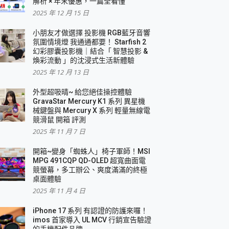
解析 × 年末優惠，一篇全看懂
2025 年 12 月 15 日
小朋友才做選擇 投影機 RGB藍牙音響
氛圍情境燈 我通通都要！ Starfish 2
幻彩膠囊投影機｜結合「 智慧投影 &
煥彩流動 」的沈浸式生活新體驗
2025 年 12 月 13 日
外型超吸晴~ 給您絕佳操控體驗
GravaStar Mercury K1 系列 異星機
械鍵盤與 Mercury X 系列 輕量無線電
競滑鼠 開箱 評測
2025 年 11 月 7 日
開箱~變身「蜘蛛人」椅子軍師！MSI
MPG 491CQP QD-OLED 超寬曲面電
競螢幕，多工辦公、爽度滿滿的終極
桌面體驗
2025 年 11 月 4 日
iPhone 17 系列 有認證的防護來囉！
imos 首家導入 UL MCV 行銷宣告驗證
的手機配件品牌