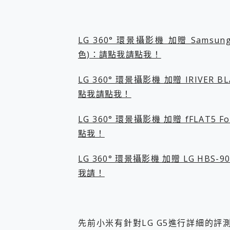
您的專屬AI 助手 Yoga Slim
realme 14 Pro 超硬
iPhone、Apple Watc
LG 360° 環景攝影機 加贈 Samsun
動靜皆宜「HUAWEI Fr
色)：請點我請點我！
好玩好拍 vivo V50 ~ 口
25種洗烘模式一機搞定! Rob
給 MSI Claw 系列電競掌機
LG 360° 環景攝影機 加贈 IRIVE
B&O 精品級音響! Home+
點我請點我！
2億 APO蔡司長焦神機降臨~ v
EaseUS Vocal Rem
LG 360° 環景攝影機 加贈 fFLAT
3 個超值 MHN 飛人工具分享
點我！
Locawhere AnyTo 
小體積 40000mAh 超大
97.3% 恢復率，資料救援就是這麼
LG 360° 環景攝影機 加贈 LG H
磁碟系統大風吹 有了 磁碟管理程式
我請！
全新 SONY Xperia 
Xiaomi 14 Ultra 開箱
vivo TWS 3e 真
MSI Claw 掌機專屬配件包 
先前小米有針對LG G5進行詳細的評
人像旗艦 vivo V30 系