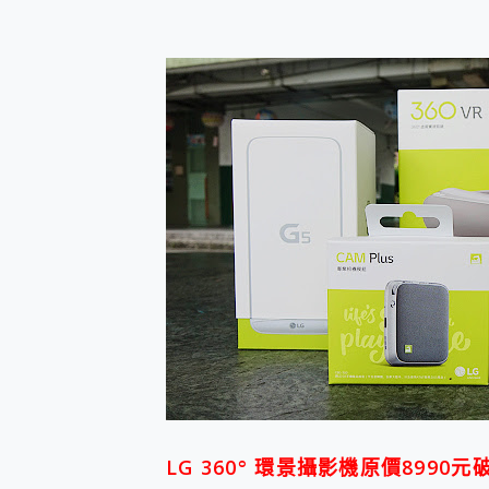
防窺黑科技 Galaxy S2
AI 支付 一錶搞定大小事 Xiao
超驚艷 讓人一眼就愛上 LENOV
美到讓人超想擁有 moto pad 
好用的 EaseUS Parti
一鍵修復模糊影片、舊照的 AI 
小朋友才做選擇 投影機 RG
式生活新體驗
外型超吸晴~ 給您絕佳操控體驗 
開箱~變身「蜘蛛人」椅子軍師
iPhone 17 系列 有認
DJI Osmo Pocket 3
小巧好吸不擋鏡頭 有Qi2認證
會走動的冷暖氣 SONY RE
寶可夢飛人外掛iToolab An
百倍變焦實測~ vivo X200
超好用的 PLAUD NoteP
COMPUTEX 2025 來
自帶線的 有線無線都能充 ONP
飛利浦 JS7310 ⚡【
LG 360° 環景攝影機原價8990
是螢幕也是電視! 一機超多用途