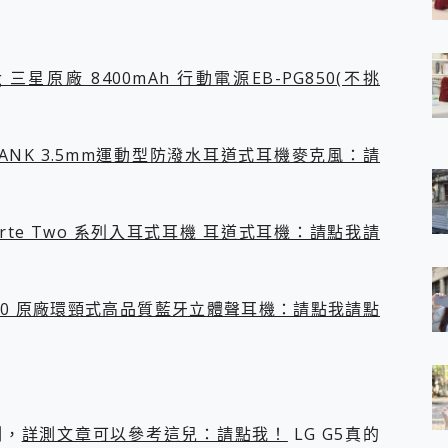
 7 Aura Edition 觸控AI筆電 開箱 評測
軍規、冰感變色實測，realme 14 5G 遊戲戰鬥值爆表，效能x娛樂全都
h、AirPods耳機 三個設備充電一起搞定 ONPRO MagReact™ M3 
g 三星原廠 8400mAh 行動電源EB-PG850(不挑
eeArc」開放式耳掛耳機，無感配戴! 超穩超服貼，音質、通話也很
袋裡的 Zeiss 潮流攝影棚!
orock 衣莉莎白 H1 Neo分子篩洗脫烘 AI 滾筒洗衣機
 最完美的家 MSI Nest Docking Station 掌機專屬擴充底座 開箱
R BLANK 3.5mm運動型防潑水耳道式耳機麥克風：請
 中嘉寬頻 SoundBox 劇院串流盒 開箱 評測
ivo X200 Pro、vivo X200 就是這麼好拍
over 免費線上去聲器一鍵去除人聲 人聲 音樂分離 2024 消除人聲推薦
5 Forte Two 系列入耳式耳機 耳道式耳機：請點我請
~~ iToolab AnyGo 魔物獵人 Now飛人 ios教學 不出門也可以
寶可夢飛人 AnyTo 不出門也可以飛遍全世界
容量 一次充5個設備 充好充滿 CUKTECH 酷態科 300W 微型充電站
簡單 EaseUS Data Recovery Wizard Free 18.0.0 
BS-900 原廠環頸式高品質藍牙立體聲耳機：請點我請點
 EaseUS Partition Master 就是這麼簡單
1 VI 開箱! 相機實測! 長焦覆蓋更遠更清晰、2日長續航、頂尖影音娛樂
 評測~ 有深度的 Leica 影像旗艦手機! 加碼小旗艦 Xiaomi 14 開箱 評測
無線藍牙耳機智慧降噪升級、音質明亮溫潤，並支援雙設備連接~
來囉 完美保護 MSI Claw A1M-026TW 電競掌機
測，
詳測文章可以參考這兒：請點我！
LG G5真的
列 開箱 評測! 首搭蔡司光學鏡頭、攝影棚級柔光環、拍攝功能最好玩的美拍神