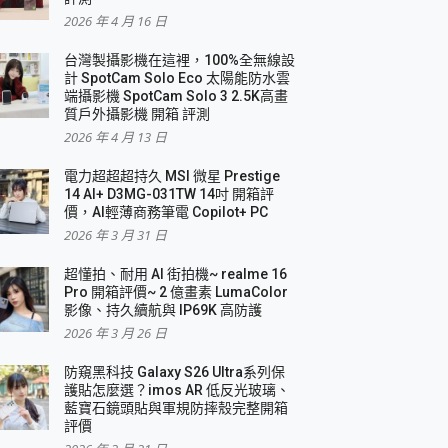
2026 年 4 月 16 日
要！
台灣製攝影機在這裡，100%全無線設
3 in 1可攜摺疊無線充電器 開箱 評測
計 SpotCam Solo Eco 太陽能防水雲
優質
端攝影機 SpotCam Solo 3 2.5K高畫
質戶外攝影機 開箱 評測
2026 年 4 月 13 日
 評測
電力超超超持久 MSI 微星 Prestige
14 AI+ D3MG-031TW 14吋 開箱評
價，AI輕薄商務筆電 Copilot+ PC
2026 年 3 月 31 日
到處走
超懂拍、耐用 AI 街拍機~ realme 16
 開箱 評測
Pro 開箱評價~ 2 億畫素 LumaColor
業界最好的資料救援軟體
影像、持久續航與 IP69K 高防護
2026 年 3 月 26 日
效能~
防窺黑科技 Galaxy S26 Ultra系列保
護貼怎麼選？imos AR 低反光玻璃、
藍寶石鏡頭貼與軍規防摔殼完整開箱
評價
機 vivo V30 Pro