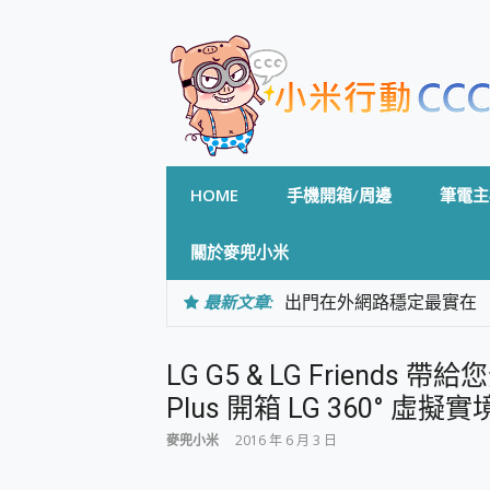
Skip
to
content
HOME
手機開箱/周邊
筆電主
關於麥兜小米
最新文章:
出門在外網路穩定最實在 「
「AUSNAT R1 錄音
CP 值天花板~ Bongco
LG G5 & LG Friends
專為 PC上的 XBOX和掌機設計
台灣製攝影機在這裡，100%全無
Plus 開箱 LG 360° 虛擬
測
麥兜小米
2016 年 6 月 3 日
電力超超超持久 MSI 微星 Pre
超懂拍、耐用 AI 街拍機~ re