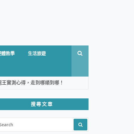
硬體教學
生活旅遊
台六冠王實測心得，走到哪順到哪！
翻譯，旅遊最強搭檔。
搜尋文章
 Solo 3 2.5K高畫質戶外攝影機 開箱 評
EARCH
pilot+ PC
R:
 IP69K 高防護