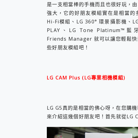
多個願望一次滿足 超強散熱 微星
是一支相當棒的手機而且也很好玩，由
一吸完美對位 擁有超強吸力
強大，它的好朋友模組實在是相當的多
Motorola edge 70 p
Hi-Fi模組、LG 360° 環景攝影機、
近八千元的 Soundcore L
PLAY、LG Tone Plat
ASUS Pad 全面應援 M
榮耀 HONOR 600 Pro 
Friends Manager 就可以讓您
些好朋友模組吧！
LG CAM Plus (LG專業相機模組)
LG G5真的是相當的佛心呀，在您
來介紹這幾個好朋友吧！首先就從LG CA