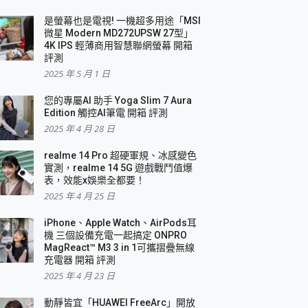
是螢幕也是電視! 一機超多用途「MSI
微星 Modern MD272UPSW 27型」
4K IPS 輕薄商用智慧聯網螢幕 開箱
評測
2025 年 5 月 1 日
您的專屬AI 助手 Yoga Slim 7 Aura
Edition 觸控AI筆電 開箱 評測
2025 年 4 月 28 日
realme 14 Pro 超硬軍規、冰感變色
實測，realme 14 5G 遊戲戰鬥值爆
表，效能x娛樂全都要！
2025 年 4 月 25 日
iPhone、Apple Watch、AirPods耳
機 三個設備充電一起搞定 ONPRO
MagReact™ M3 3 in 1可攜摺疊無線
充電器 開箱 評測
2025 年 4 月 23 日
動靜皆宜「HUAWEI FreeArc」開放