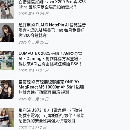
百倍變焦實測~ vivo X200 Pro 與 S25
Ultra 誰能滿足全場景拍攝需求？
2025 年 5 月 28 日
超好用的 PLAUD NotePin AI 智慧錄音
膠囊~ 您的AI 秘書已上線 每月免費送
你 300分鐘轉寫
2025 年 5 月 26 日
COMPUTEX 2025 來囉！AGI亞奇雷
AI・Gaming・創作儲存方案登場，
趕快來AGI亞奇雷挑戰任務抽 PS5！
2025 年 5 月 21 日
自帶線的 有線無線都能充 ONPRO
MagReact M5 10000mAh 5合1 磁吸
無線急速行動電源 開箱 評測
2025 年 5 月 19 日
飛利浦 JS7310 ⚡【電急便｜行動儲
能救車電源】 可靠的旅行夥伴！帶給
您優異的安全性與強大供電效能
2025 年 5 月 7 日