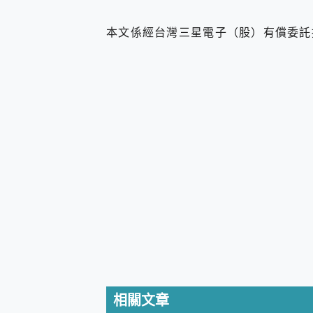
防窺黑科技 Galaxy S2
AI 支付 一錶搞定大小事 Xiao
本文係經台灣三星電子（股）有償委託
超驚艷 讓人一眼就愛上 LENOV
美到讓人超想擁有 moto pad 
好用的 EaseUS Parti
一鍵修復模糊影片、舊照的 AI 
小朋友才做選擇 投影機 RG
式生活新體驗
外型超吸晴~ 給您絕佳操控體驗 
開箱~變身「蜘蛛人」椅子軍師
iPhone 17 系列 有認
DJI Osmo Pocket 3
小巧好吸不擋鏡頭 有Qi2認證
會走動的冷暖氣 SONY RE
寶可夢飛人外掛iToolab An
百倍變焦實測~ vivo X200
超好用的 PLAUD NoteP
COMPUTEX 2025 來
自帶線的 有線無線都能充 ONP
飛利浦 JS7310 ⚡【
相關文章
是螢幕也是電視! 一機超多用途