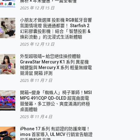
解析 × 年末優惠，一篇全看懂
2025 年 12 月 15 日
小朋友才做選擇 投影機 RGB藍牙音響
氛圍情境燈 我通通都要！ Starfish 2
幻彩膠囊投影機｜結合「 智慧投影 &
煥彩流動 」的沈浸式生活新體驗
2025 年 12 月 13 日
外型超吸晴~ 給您絕佳操控體驗
GravaStar Mercury K1 系列 異星機
械鍵盤與 Mercury X 系列 輕量無線電
競滑鼠 開箱 評測
2025 年 11 月 7 日
開箱~變身「蜘蛛人」椅子軍師！MSI
MPG 491CQP QD-OLED 超寬曲面電
競螢幕，多工辦公、爽度滿滿的終極
桌面體驗
2025 年 11 月 4 日
iPhone 17 系列 有認證的防護來囉！
imos 首家導入 UL MCV 行銷宣告驗證
的手機配件品牌