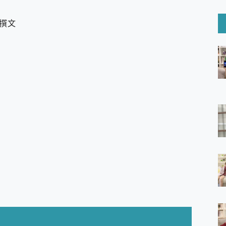
6 Ultra系列保護貼怎麼選？imos AR 低反光玻璃、藍寶石鏡頭
mi Watch 5 開箱 評測
撰文
O 聯想 Yoga Book 9 14吋 AI輕薄筆電 開箱 評測
60 系列 與 Moto | Swarovski razr 60 冰藍限定版本 開箱 評測
tion Master 讓您輕鬆的移除與格式化有防寫保護的隨身碟或SD卡
好幫手! VideoProc Converter AI 新版全解析 × 年末優惠
B藍牙音響 氛圍情境燈 我通通都要！ Starfish 2 幻彩膠囊投影
GravaStar Mercury K1 系列 異星機械鍵盤與 Mercury 
！MSI MPG 491CQP QD-OLED 超寬曲面電競螢幕，
證的防護來囉！ imos 首家導入 UL MCV 行銷宣告驗證的手機配件品牌
 爽爽帶回家 歡慶 EaseUS 21 週年到來，「Slogan 海報徵稿活動」
的 ONPRO MagReact MXs2 5000mAh薄型磁吸無線急速行
ON POCKET PRO 穿戴式智慧冷暖調溫裝置 開箱 評測
yGo全新升級，GO Fest 五折優惠嗨翻天！支援 iOS/Android！
 Pro 與 S25 Ultra 誰能滿足全場景拍攝需求？
in AI 智慧錄音膠囊~ 您的AI 秘書已上線 每月免費送你 300分鐘轉
囉！AGI亞奇雷 AI・Gaming・創作儲存方案登場，趕快來AGI亞奇雷
RO MagReact M5 10000mAh 5合1 磁吸無線急速行動電源
電急便｜行動儲能救車電源】 可靠的旅行夥伴！帶給您優異的安全性
「MSI微星 Modern MD272UPSW 27型」 4K IPS 輕薄