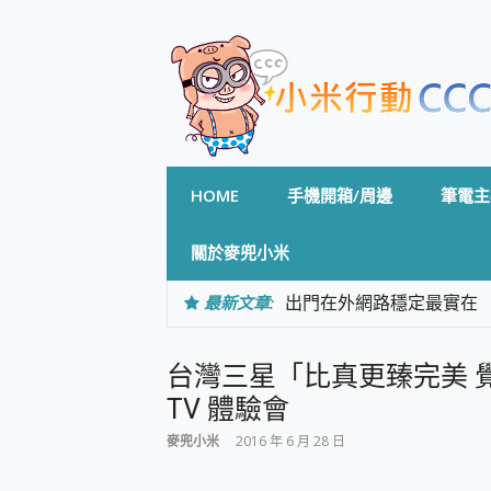
Skip
to
content
HOME
手機開箱/周邊
筆電主
關於麥兜小米
最新文章:
出門在外網路穩定最實在 「
「AUSNAT R1 錄音
CP 值天花板~ Bongco
台灣三星「比真更臻完美 覺．
專為 PC上的 XBOX和掌機設計
台灣製攝影機在這裡，100%全無
TV 體驗會
測
麥兜小米
2016 年 6 月 28 日
電力超超超持久 MSI 微星 Pre
超懂拍、耐用 AI 街拍機~ re