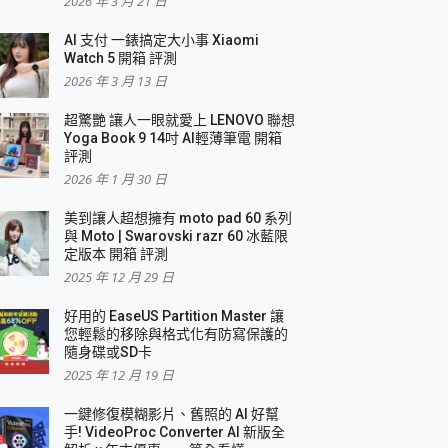
2026 年 3 月 21 日
AI 支付 一錶搞定大小事 Xiaomi
Watch 5 開箱 評測
2026 年 3 月 13 日
盛典
超驚艷 讓人一眼就愛上 LENOVO 聯想
Yoga Book 9 14吋 AI輕薄筆電 開箱
評測
2026 年 1 月 30 日
美到讓人超想擁有 moto pad 60 系列
與 Moto | Swarovski razr 60 冰藍限
定版本 開箱 評測
2025 年 12 月 29 日
好用的 EaseUS Partition Master 讓
您輕鬆的移除與格式化有防寫保護的
隨身碟或SD卡
2025 年 12 月 19 日
一鍵修復模糊影片、舊照的 AI 好幫
手! VideoProc Converter AI 新版全