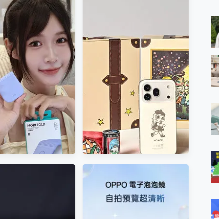
 MSI Claw A1M-026TW 電競掌機 開箱 評測
與超好用的隱磁支架 O-ONE MAG 最會吸的行動電源 開箱 評測
ro 及 moto g37 power上市，登錄在送飛利浦氣炸鍋
iberty 5 Pro Max，有螢幕的耳機會是智商稅嗎?
Galaxy Z Fold8 及
暑假室內這裡玩，第14屆索
e Time，加碼愛奇藝黃金雙周卡體驗，專案價最低 NT$0 起
、Flip8 預購開跑，加碼
尼創意科學大賞玩具成果展
x MOLLY Limited Edition 限量版開賣，攜手味全龍進駐大巨蛋萬人
 POP演唱會門票，容量
免費參加
升級不加價