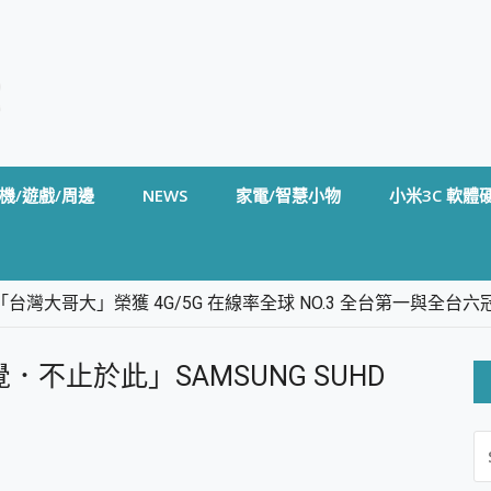
機/遊戲/周邊
NEWS
家電/智慧小物
小米3C 軟體
台灣大哥大」榮獲 4G/5G 在線率全球 NO.3 全台第一與全
卡」開箱評測~ 終結會議紀錄地獄，自動生成摘要報告，200+語言
m BS5 足球君開箱~ 短焦投影機 3千元就能擁有！ 折扣碼在這～
不止於此」SAMSUNG SUHD
的 FireCuda X1070 SSD 固態硬碟開箱 評測
線設計 SpotCam Solo Eco 太陽能防水雲端攝影機 SpotCam
S
stige 14 AI+ D3MG-031TW 14吋 開箱評價，AI輕薄商務筆電 Co
FO
alme 16 Pro 開箱評價~ 2 億畫素 LumaColor 影像、持久續航與