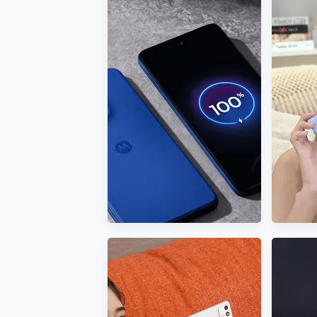
多個願望一次滿足 超強散熱 微星
一吸完美對位 擁有超強吸力
Motorola edge 70 p
近八千元的 Soundcore L
出門在外網路穩定最實在
三星 
ASUS Pad 全面應援 M
「台灣大哥大」榮獲 4G/5G
Ultra
榮耀 HONOR 600 Pro 
在線率全球 NO.3 全台第一與
贈 K
全台六冠王實測心得，走到
哪順到哪！