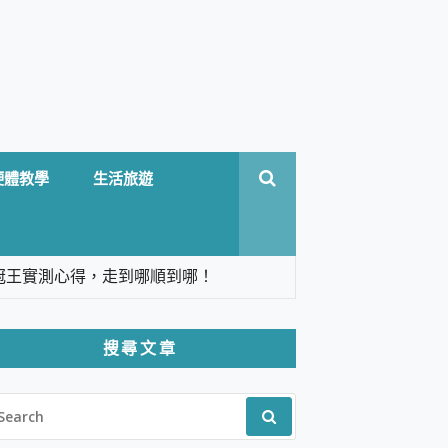
硬體教學
生活旅遊
台六冠王實測心得，走到哪順到哪！
翻譯，旅遊最強搭檔。
搜尋文章
 Solo 3 2.5K高畫質戶外攝影機 開箱 評
EARCH
pilot+ PC
R:
 IP69K 高防護