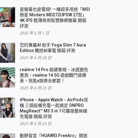
是螢幕也是電視! 一機超多用途「MSI
微星 Modern MD272UPSW 27型」
4K IPS 輕薄商用智慧聯網螢幕 開箱
評測
2025 年 5 月 1 日
您的專屬AI 助手 Yoga Slim 7 Aura
Edition 觸控AI筆電 開箱 評測
2025 年 4 月 28 日
realme 14 Pro 超硬軍規、冰感變色
實測，realme 14 5G 遊戲戰鬥值爆
表，效能x娛樂全都要！
2025 年 4 月 25 日
iPhone、Apple Watch、AirPods耳
機 三個設備充電一起搞定 ONPRO
MagReact™ M3 3 in 1可攜摺疊無線
充電器 開箱 評測
2025 年 4 月 23 日
動靜皆宜「HUAWEI FreeArc」開放