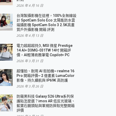
2026 年 4 月 16 日
要！
台灣製攝影機在這裡，100%全無線設
3 in 1可攜摺疊無線充電器 開箱 評測
計 SpotCam Solo Eco 太陽能防水雲
優質
端攝影機 SpotCam Solo 3 2.5K高畫
質戶外攝影機 開箱 評測
2026 年 4 月 13 日
 評測
電力超超超持久 MSI 微星 Prestige
14 AI+ D3MG-031TW 14吋 開箱評
價，AI輕薄商務筆電 Copilot+ PC
2026 年 3 月 31 日
到處走
超懂拍、耐用 AI 街拍機~ realme 16
 開箱 評測
Pro 開箱評價~ 2 億畫素 LumaColor
業界最好的資料救援軟體
影像、持久續航與 IP69K 高防護
2026 年 3 月 26 日
效能~
防窺黑科技 Galaxy S26 Ultra系列保
護貼怎麼選？imos AR 低反光玻璃、
藍寶石鏡頭貼與軍規防摔殼完整開箱
評價
機 vivo V30 Pro