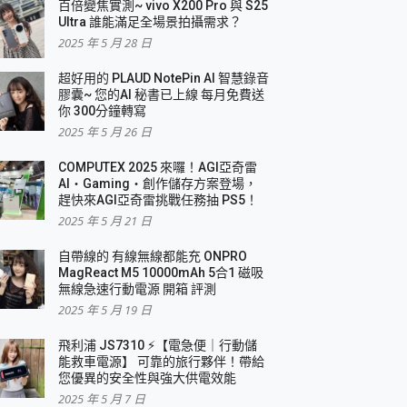
百倍變焦實測~ vivo X200 Pro 與 S25
Ultra 誰能滿足全場景拍攝需求？
2025 年 5 月 28 日
超好用的 PLAUD NotePin AI 智慧錄音
膠囊~ 您的AI 秘書已上線 每月免費送
你 300分鐘轉寫
2025 年 5 月 26 日
COMPUTEX 2025 來囉！AGI亞奇雷
AI・Gaming・創作儲存方案登場，
趕快來AGI亞奇雷挑戰任務抽 PS5！
2025 年 5 月 21 日
自帶線的 有線無線都能充 ONPRO
MagReact M5 10000mAh 5合1 磁吸
無線急速行動電源 開箱 評測
2025 年 5 月 19 日
飛利浦 JS7310 ⚡【電急便｜行動儲
能救車電源】 可靠的旅行夥伴！帶給
您優異的安全性與強大供電效能
2025 年 5 月 7 日