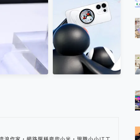
obi Fold 開箱評價：
榮耀 HONOR 600 Pro x
靜音與多工兼具的折
MOLLY Limited Edition 限量
疊滑鼠實測
版開賣，攜手味全龍進駐大
巨蛋萬人盛典
OPPO Reno16 系列銷售亮
眼，攜手《Pingu™企鵝家
族》推出限量聯名周邊
元的 Soundcore
ty 5 Pro Max，有螢幕
耳機會是智商稅嗎?
流浪作家，網路暱稱麥兜小米，現職小小IT工