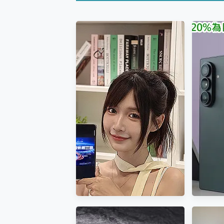
您的專屬AI 助手 Yoga Slim
realme 14 Pro 超硬
iPhone、Apple Watc
動靜皆宜「HUAWEI Fr
好玩好拍 vivo V50 ~ 口
25種洗烘模式一機搞定! Rob
給 MSI Claw 系列電競掌機
B&O 精品級音響! Home+
2億 APO蔡司長焦神機降臨~ v
EaseUS Vocal Rem
3 個超值 MHN 飛人工具分享
Locawhere AnyTo 
小體積 40000mAh 超大
97.3% 恢復率，資料救援就是這麼
磁碟系統大風吹 有了 磁碟管理程式
全新 SONY Xperia 
Xiaomi 14 Ultra 開箱
vivo TWS 3e 真
MSI Claw 掌機專屬配件包 
人像旗艦 vivo V30 系