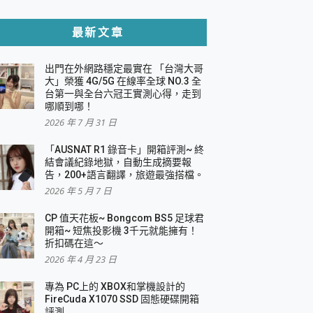
貼與軍規防摔殼完整開箱評價
最新文章
出門在外網路穩定最實在 「台灣大哥
，一篇全看懂
大」榮獲 4G/5G 在線率全球 NO.3 全
台第一與全台六冠王實測心得，走到
機｜結合「 智慧投影 & 煥彩流動 」的沈浸
哪順到哪！
2026 年 7 月 31 日
X 系列 輕量無線電競滑鼠 開箱 評測
多工辦公、爽度滿滿的終極桌面體驗
「AUSNAT R1 錄音卡」開箱評測~ 終
結會議紀錄地獄，自動生成摘要報
好康大放送
告，200+語言翻譯，旅遊最強搭檔。
動電源 開箱 評測
2026 年 5 月 7 日
CP 值天花板~ Bongcom BS5 足球君
開箱~ 短焦投影機 3千元就能擁有！
折扣碼在這～
寫
2026 年 4 月 23 日
挑戰任務抽 PS5！
 開箱 評測
專為 PC上的 XBOX和掌機設計的
與強大供電效能
FireCuda X1070 SSD 固態硬碟開箱
商用智慧聯網螢幕 開箱 評測
評測