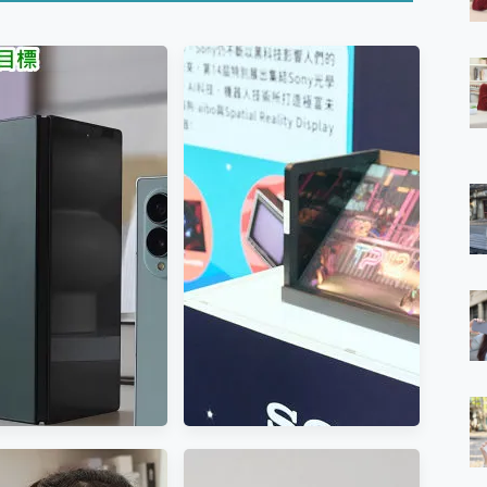
 7 Aura Edition 觸控AI筆電 開箱 評測
軍規、冰感變色實測，realme 14 5G 遊戲戰鬥值爆表，效能x娛樂全都
h、AirPods耳機 三個設備充電一起搞定 ONPRO MagReact™ M3 
eeArc」開放式耳掛耳機，無感配戴! 超穩超服貼，音質、通話也很
袋裡的 Zeiss 潮流攝影棚!
orock 衣莉莎白 H1 Neo分子篩洗脫烘 AI 滾筒洗衣機
 最完美的家 MSI Nest Docking Station 掌機專屬擴充底座 開箱
 中嘉寬頻 SoundBox 劇院串流盒 開箱 評測
ivo X200 Pro、vivo X200 就是這麼好拍
over 免費線上去聲器一鍵去除人聲 人聲 音樂分離 2024 消除人聲推薦
~~ iToolab AnyGo 魔物獵人 Now飛人 ios教學 不出門也可以
寶可夢飛人 AnyTo 不出門也可以飛遍全世界
容量 一次充5個設備 充好充滿 CUKTECH 酷態科 300W 微型充電站
簡單 EaseUS Data Recovery Wizard Free 18.0.0 
 EaseUS Partition Master 就是這麼簡單
1 VI 開箱! 相機實測! 長焦覆蓋更遠更清晰、2日長續航、頂尖影音娛樂
 評測~ 有深度的 Leica 影像旗艦手機! 加碼小旗艦 Xiaomi 14 開箱 評測
無線藍牙耳機智慧降噪升級、音質明亮溫潤，並支援雙設備連接~
來囉 完美保護 MSI Claw A1M-026TW 電競掌機
列 開箱 評測! 首搭蔡司光學鏡頭、攝影棚級柔光環、拍攝功能最好玩的美拍神