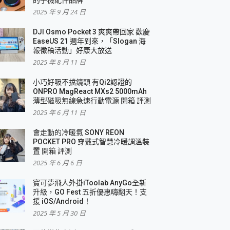
2025 年 9 月 24 日
DJI Osmo Pocket 3 爽爽帶回家 歡慶
EaseUS 21 週年到來，「Slogan 海
報徵稿活動」好康大放送
2025 年 8 月 11 日
小巧好吸不擋鏡頭 有Qi2認證的
ONPRO MagReact MXs2 5000mAh
薄型磁吸無線急速行動電源 開箱 評測
2025 年 6 月 11 日
會走動的冷暖氣 SONY REON
POCKET PRO 穿戴式智慧冷暖調溫裝
置 開箱 評測
2025 年 6 月 6 日
寶可夢飛人外掛iToolab AnyGo全新
升級，GO Fest 五折優惠嗨翻天！支
援 iOS/Android！
2025 年 5 月 30 日