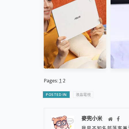
Motorola edge 70 pro 及
羅技 M
moto g37 power上市，登錄
便攜、
在送飛利浦氣炸鍋
Pages:
1
2
POSTED IN
液晶電視
ASUS Pad 全面應援 Me
近八千
Time，加碼愛奇藝黃金雙周
Liber
麥兜小米
卡體驗，專案價最低 NT$0
的
我是不知名部落客兼