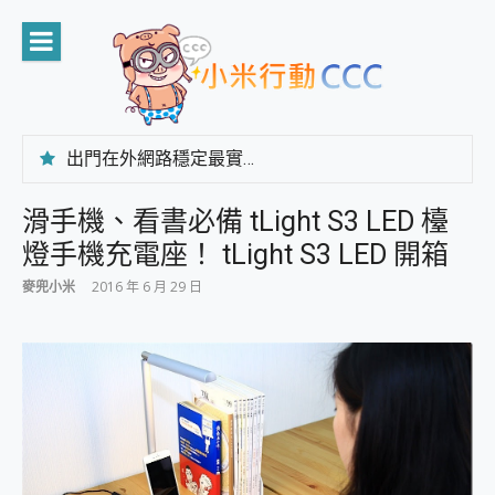
Skip
to
content
出門在外網路穩定最實在 「台灣大哥大」榮獲 4G/5G 在線率全球 NO.3 全台第一與全台六冠王實測心得，走到哪順到哪！
「AUSNAT R1 錄音卡」開箱評測~ 終結會議紀錄地獄，自動生成摘要報告，200+語言翻譯，旅遊最強搭檔。
CP 值天花板~ Bongcom BS5 足球君開箱~ 短焦投影機 3千元就能擁有！ 折扣碼在這～
滑手機、看書必備 tLight S3 LED 檯
專為 PC上的 XBOX和掌機設計的 FireCuda X1070 SSD 固態硬碟開箱 評測
燈手機充電座！ tLight S3 LED 開箱
台灣製攝影機在這裡，100%全無線設計 SpotCam Solo Eco 太陽能防水雲端攝影機 SpotCam Solo 3 2.5K高畫質戶外攝影機 開箱 評測
電力超超超持久 MSI 微星 Prestige 14 AI+ D3MG-031TW 14吋 開箱評價，AI輕薄商務筆電 Copilot+ PC
麥兜小米
2016 年 6 月 29 日
超懂拍、耐用 AI 街拍機~ realme 16 Pro 開箱評價~ 2 億畫素 LumaColor 影像、持久續航與 IP69K 高防護
防窺黑科技 Galaxy S26 Ultra系列保護貼怎麼選？imos AR 低反光玻璃、藍寶石鏡頭貼與軍規防摔殼完整開箱評價
AI 支付 一錶搞定大小事 Xiaomi Watch 5 開箱 評測
超驚艷 讓人一眼就愛上 LENOVO 聯想 Yoga Book 9 14吋 AI輕薄筆電 開箱 評測
美到讓人超想擁有 moto pad 60 系列 與 Moto | Swarovski razr 60 冰藍限定版本 開箱 評測
好用的 EaseUS Partition Master 讓您輕鬆的移除與格式化有防寫保護的隨身碟或SD卡
一鍵修復模糊影片、舊照的 AI 好幫手! VideoProc Converter AI 新版全解析 × 年末優惠，一篇全看懂
小朋友才做選擇 投影機 RGB藍牙音響 氛圍情境燈 我通通都要！ Starfish 2 幻彩膠囊投影機｜結合「 智慧投影 & 煥彩流動 」的沈浸式生活新體驗