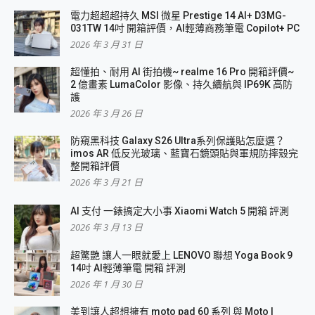
電力超超超持久 MSI 微星 Prestige 14 AI+ D3MG-
031TW 14吋 開箱評價，AI輕薄商務筆電 Copilot+ PC
2026 年 3 月 31 日
超懂拍、耐用 AI 街拍機~ realme 16 Pro 開箱評價~
2 億畫素 LumaColor 影像、持久續航與 IP69K 高防
護
2026 年 3 月 26 日
防窺黑科技 Galaxy S26 Ultra系列保護貼怎麼選？
imos AR 低反光玻璃、藍寶石鏡頭貼與軍規防摔殼完
整開箱評價
2026 年 3 月 21 日
AI 支付 一錶搞定大小事 Xiaomi Watch 5 開箱 評測
2026 年 3 月 13 日
超驚艷 讓人一眼就愛上 LENOVO 聯想 Yoga Book 9
14吋 AI輕薄筆電 開箱 評測
2026 年 1 月 30 日
美到讓人超想擁有 moto pad 60 系列 與 Moto |