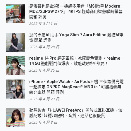
是螢幕也是電視! 一機超多用途「MSI微星 Modern
MD272UPSW 27型」 4K IPS 輕薄商用智慧聯網螢幕
開箱 評測
2025 年 5 月 1 日
您的專屬AI 助手 Yoga Slim 7 Aura Edition 觸控AI筆
電 開箱 評測
2025 年 4 月 28 日
realme 14 Pro 超硬軍規、冰感變色實測，realme
14 5G 遊戲戰鬥值爆表，效能x娛樂全都要！
2025 年 4 月 25 日
iPhone、Apple Watch、AirPods耳機 三個設備充電
一起搞定 ONPRO MagReact™ M3 3 in 1可攜摺疊無
線充電器 開箱 評測
2025 年 4 月 23 日
動靜皆宜「HUAWEI FreeArc」開放式耳掛耳機，無
感配戴! 超穩超服貼，音質、通話也很優質
2025 年 4 月 8 日