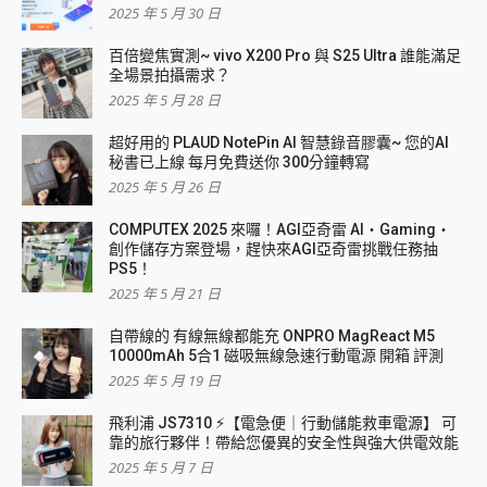
2025 年 5 月 30 日
百倍變焦實測~ vivo X200 Pro 與 S25 Ultra 誰能滿足
全場景拍攝需求？
2025 年 5 月 28 日
超好用的 PLAUD NotePin AI 智慧錄音膠囊~ 您的AI
秘書已上線 每月免費送你 300分鐘轉寫
2025 年 5 月 26 日
COMPUTEX 2025 來囉！AGI亞奇雷 AI・Gaming・
創作儲存方案登場，趕快來AGI亞奇雷挑戰任務抽
PS5！
2025 年 5 月 21 日
自帶線的 有線無線都能充 ONPRO MagReact M5
10000mAh 5合1 磁吸無線急速行動電源 開箱 評測
2025 年 5 月 19 日
飛利浦 JS7310 ⚡【電急便｜行動儲能救車電源】 可
靠的旅行夥伴！帶給您優異的安全性與強大供電效能
2025 年 5 月 7 日