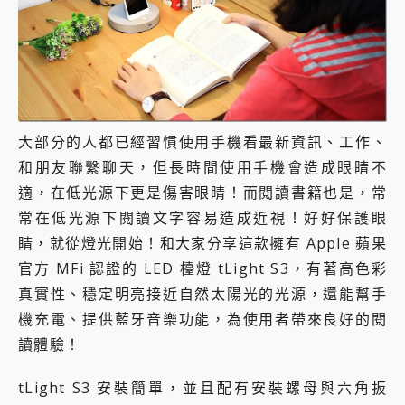
外型超吸晴~ 給您絕佳操控體驗 GravaStar Mercury K1 系列 異星機械鍵盤與 Mercury X 系列 輕量無線電競滑鼠 開箱 評測
開箱~變身「蜘蛛人」椅子軍師！MSI MPG 491CQP QD-OLED 超寬曲面電競螢幕，多工辦公、爽度滿滿的終極桌面體驗
iPhone 17 系列 有認證的防護來囉！ imos 首家導入 UL MCV 行銷宣告驗證的手機配件品牌
DJI Osmo Pocket 3 爽爽帶回家 歡慶 EaseUS 21 週年到來，「Slogan 海報徵稿活動」好康大放送
小巧好吸不擋鏡頭 有Qi2認證的 ONPRO MagReact MXs2 5000mAh薄型磁吸無線急速行動電源 開箱 評測
會走動的冷暖氣 SONY REON POCKET PRO 穿戴式智慧冷暖調溫裝置 開箱 評測
寶可夢飛人外掛iToolab AnyGo全新升級，GO Fest 五折優惠嗨翻天！支援 iOS/Android！
大部分的人都已經習慣使用手機看最新資訊、工作、
百倍變焦實測~ vivo X200 Pro 與 S25 Ultra 誰能滿足全場景拍攝需求？
超好用的 PLAUD NotePin AI 智慧錄音膠囊~ 您的AI 秘書已上線 每月免費送你 300分鐘轉寫
和朋友聯繫聊天，但長時間使用手機會造成眼睛不
COMPUTEX 2025 來囉！AGI亞奇雷 AI・Gaming・創作儲存方案登場，趕快來AGI亞奇雷挑戰任務抽 PS5！
適，在低光源下更是傷害眼睛！而閱讀書籍也是，常
自帶線的 有線無線都能充 ONPRO MagReact M5 10000mAh 5合1 磁吸無線急速行動電源 開箱 評測
常在低光源下閱讀文字容易造成近視！好好保護眼
飛利浦 JS7310 ⚡【電急便｜行動儲能救車電源】 可靠的旅行夥伴！帶給您優異的安全性與強大供電效能
睛，就從燈光開始！和大家分享這款擁有 Apple 蘋果
是螢幕也是電視! 一機超多用途「MSI微星 Modern MD272UPSW 27型」 4K IPS 輕薄商用智慧聯網螢幕 開箱 評測
您的專屬AI 助手 Yoga Slim 7 Aura Edition 觸控AI筆電 開箱 評測
官方 MFi 認證的 LED 檯燈 tLight S3，有著高色彩
realme 14 Pro 超硬軍規、冰感變色實測，realme 14 5G 遊戲戰鬥值爆表，效能x娛樂全都要！
真實性、穩定明亮接近自然太陽光的光源，還能幫手
iPhone、Apple Watch、AirPods耳機 三個設備充電一起搞定 ONPRO MagReact™ M3 3 in 1可攜摺疊無線充電器 開箱 評測
機充電、提供藍牙音樂功能，為使用者帶來良好的閱
動靜皆宜「HUAWEI FreeArc」開放式耳掛耳機，無感配戴! 超穩超服貼，音質、通話也很優質
好玩好拍 vivo V50 ~ 口袋裡的 Zeiss 潮流攝影棚!
讀體驗！
25種洗烘模式一機搞定! Roborock 衣莉莎白 H1 Neo分子篩洗脫烘 AI 滾筒洗衣機
給 MSI Claw 系列電競掌機 最完美的家 MSI Nest Docking Station 掌機專屬擴充底座 開箱 評測
tLight S3 安裝簡單，並且配有安裝螺母與六角扳
B&O 精品級音響! Home+ 中嘉寬頻 SoundBox 劇院串流盒 開箱 評測