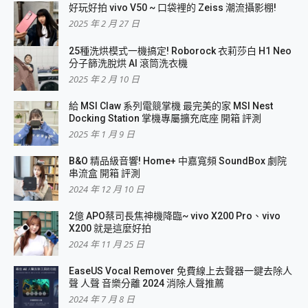
好玩好拍 vivo V50 ~ 口袋裡的 Zeiss 潮流攝影棚!
2025 年 2 月 27 日
25種洗烘模式一機搞定! Roborock 衣莉莎白 H1 Neo
分子篩洗脫烘 AI 滾筒洗衣機
2025 年 2 月 10 日
給 MSI Claw 系列電競掌機 最完美的家 MSI Nest
Docking Station 掌機專屬擴充底座 開箱 評測
2025 年 1 月 9 日
B&O 精品級音響! Home+ 中嘉寬頻 SoundBox 劇院
串流盒 開箱 評測
2024 年 12 月 10 日
2億 APO蔡司長焦神機降臨~ vivo X200 Pro、vivo
X200 就是這麼好拍
2024 年 11 月 25 日
EaseUS Vocal Remover 免費線上去聲器一鍵去除人
聲 人聲 音樂分離 2024 消除人聲推薦
2024 年 7 月 8 日