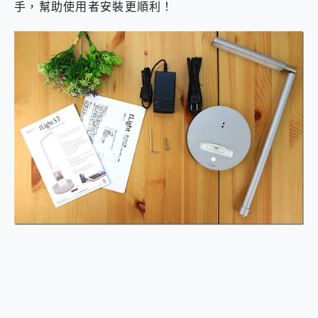
手，幫助使用者安裝更順利！
2億 APO蔡司長焦神機降臨~ vivo X200 Pro、vivo X200 就是這麼好拍
EaseUS Vocal Remover 免費線上去聲器一鍵去除人聲 人聲 音樂分離 2024 消除人聲推薦
3 個超值 MHN 飛人工具分享~~ iToolab AnyGo 魔物獵人 Now飛人 ios教學 不出門也可以到處走
Locawhere AnyTo 寶可夢飛人 AnyTo 不出門也可以飛遍全世界
小體積 40000mAh 超大容量 一次充5個設備 充好充滿 CUKTECH 酷態科 300W 微型充電站 開箱 評測
97.3% 恢復率，資料救援就是這麼簡單 EaseUS Data Recovery Wizard Free 18.0.0 業界最好的資料救援軟體
磁碟系統大風吹 有了 磁碟管理程式 EaseUS Partition Master 就是這麼簡單
全新 SONY Xperia 1 VI 開箱! 相機實測! 長焦覆蓋更遠更清晰、2日長續航、頂尖影音娛樂效能~
Xiaomi 14 Ultra 開箱 評測~ 有深度的 Leica 影像旗艦手機! 加碼小旗艦 Xiaomi 14 開箱 評測
vivo TWS 3e 真無線藍牙耳機智慧降噪升級、音質明亮溫潤，並支援雙設備連接~
MSI Claw 掌機專屬配件包 來囉 完美保護 MSI Claw A1M-026TW 電競掌機
人像旗艦 vivo V30 系列 開箱 評測! 首搭蔡司光學鏡頭、攝影棚級柔光環、拍攝功能最好玩的美拍神機 vivo V30 Pro
多個願望一次滿足 超強散熱 微星 MSI Claw A1M-026TW 電競掌機 開箱 評測
一吸完美對位 擁有超強吸力與超好用的隱磁支架 O-ONE MAG 最會吸的行動電源 開箱 評測
業界首例百人盲測揭密，Shark EVOPOWER SYSTEM NEO+ 實測，如何精準解決居家清潔三大痛點？
OPPO 哈蘇 300mm 專業增距鏡實測：Find X9 Ultra 光學長焦隨手拍，紀錄生活就是這麼簡單
Motorola edge 70 pro 及 moto g37 power上市，登錄在送飛利浦氣炸鍋
近八千元的 Soundcore Liberty 5 Pro Max，有螢幕的耳機會是智商稅嗎?