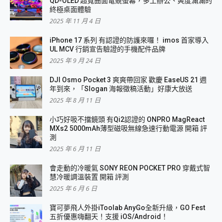
QD-OLED 超寬曲面電競螢幕，多工辦公、爽度滿滿的
終極桌面體驗
2025 年 11 月 4 日
iPhone 17 系列 有認證的防護來囉！ imos 首家導入
UL MCV 行銷宣告驗證的手機配件品牌
2025 年 9 月 24 日
DJI Osmo Pocket 3 爽爽帶回家 歡慶 EaseUS 21 週
年到來，「Slogan 海報徵稿活動」好康大放送
2025 年 8 月 11 日
小巧好吸不擋鏡頭 有Qi2認證的 ONPRO MagReact
MXs2 5000mAh薄型磁吸無線急速行動電源 開箱 評
測
2025 年 6 月 11 日
會走動的冷暖氣 SONY REON POCKET PRO 穿戴式智
慧冷暖調溫裝置 開箱 評測
2025 年 6 月 6 日
寶可夢飛人外掛iToolab AnyGo全新升級，GO Fest
五折優惠嗨翻天！支援 iOS/Android！