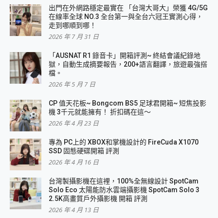
出門在外網路穩定最實在 「台灣大哥大」榮獲 4G/5G
在線率全球 NO.3 全台第一與全台六冠王實測心得，
走到哪順到哪！
2026 年 7 月 31 日
「AUSNAT R1 錄音卡」開箱評測~ 終結會議紀錄地
獄，自動生成摘要報告，200+語言翻譯，旅遊最強搭
檔。
2026 年 5 月 7 日
CP 值天花板~ Bongcom BS5 足球君開箱~ 短焦投影
機 3千元就能擁有！ 折扣碼在這～
2026 年 4 月 23 日
專為 PC上的 XBOX和掌機設計的 FireCuda X1070
SSD 固態硬碟開箱 評測
2026 年 4 月 16 日
台灣製攝影機在這裡，100%全無線設計 SpotCam
Solo Eco 太陽能防水雲端攝影機 SpotCam Solo 3
2.5K高畫質戶外攝影機 開箱 評測
2026 年 4 月 13 日