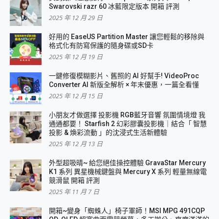
Swarovski razr 60 冰藍限定版本 開箱 評測
2025 年 12 月 29 日
好用的 EaseUS Partition Master 讓您輕鬆的移除與
格式化有防寫保護的隨身碟或SD卡
2025 年 12 月 19 日
一鍵修復模糊影片、舊照的 AI 好幫手! VideoProc
Converter AI 新版全解析 × 年末優惠，一篇全看懂
2025 年 12 月 15 日
小朋友才做選擇 投影機 RGB藍牙音響 氛圍情境燈 我
通通都要！ Starfish 2 幻彩膠囊投影機｜結合「 智慧
投影 & 煥彩流動 」的沈浸式生活新體驗
2025 年 12 月 13 日
外型超吸晴~ 給您絕佳操控體驗 GravaStar Mercury
K1 系列 異星機械鍵盤與 Mercury X 系列 輕量無線電
競滑鼠 開箱 評測
2025 年 11 月 7 日
開箱~變身「蜘蛛人」椅子軍師！MSI MPG 491CQP