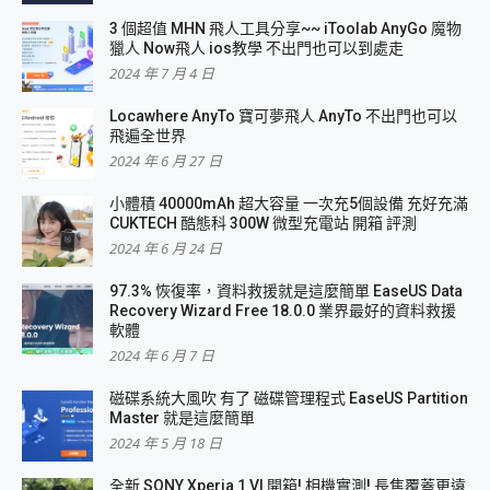
3 個超值 MHN 飛人工具分享~~ iToolab AnyGo 魔物
獵人 Now飛人 ios教學 不出門也可以到處走
2024 年 7 月 4 日
Locawhere AnyTo 寶可夢飛人 AnyTo 不出門也可以
飛遍全世界
2024 年 6 月 27 日
小體積 40000mAh 超大容量 一次充5個設備 充好充滿
CUKTECH 酷態科 300W 微型充電站 開箱 評測
2024 年 6 月 24 日
97.3% 恢復率，資料救援就是這麼簡單 EaseUS Data
Recovery Wizard Free 18.0.0 業界最好的資料救援
軟體
2024 年 6 月 7 日
磁碟系統大風吹 有了 磁碟管理程式 EaseUS Partition
Master 就是這麼簡單
2024 年 5 月 18 日
全新 SONY Xperia 1 VI 開箱! 相機實測! 長焦覆蓋更遠