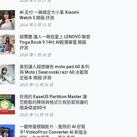
2026 年 3 月 21 日
AI 支付 一錶搞定大小事 Xiaomi
簡單
Watch 5 開箱 評測
2026 年 3 月 13 日
超驚艷 讓人一眼就愛上 LENOVO 聯想
Yoga Book 9 14吋 AI輕薄筆電 開箱
評測
2026 年 1 月 30 日
美到讓人超想擁有 moto pad 60 系列
與 Moto | Swarovski razr 60 冰藍限
定版本 開箱 評測
2025 年 12 月 29 日
好用的 EaseUS Partition Master 讓
您輕鬆的移除與格式化有防寫保護的
隨身碟或SD卡
2025 年 12 月 19 日
一鍵修復模糊影片、舊照的 AI 好幫
手! VideoProc Converter AI 新版全