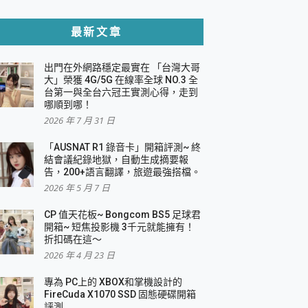
貼與軍規防摔殼完整開箱評價
最新文章
出門在外網路穩定最實在 「台灣大哥
，一篇全看懂
大」榮獲 4G/5G 在線率全球 NO.3 全
台第一與全台六冠王實測心得，走到
機｜結合「 智慧投影 & 煥彩流動 」的沈浸
哪順到哪！
2026 年 7 月 31 日
X 系列 輕量無線電競滑鼠 開箱 評測
多工辦公、爽度滿滿的終極桌面體驗
「AUSNAT R1 錄音卡」開箱評測~ 終
結會議紀錄地獄，自動生成摘要報
好康大放送
告，200+語言翻譯，旅遊最強搭檔。
動電源 開箱 評測
2026 年 5 月 7 日
CP 值天花板~ Bongcom BS5 足球君
開箱~ 短焦投影機 3千元就能擁有！
折扣碼在這～
寫
2026 年 4 月 23 日
挑戰任務抽 PS5！
 開箱 評測
專為 PC上的 XBOX和掌機設計的
與強大供電效能
FireCuda X1070 SSD 固態硬碟開箱
商用智慧聯網螢幕 開箱 評測
評測