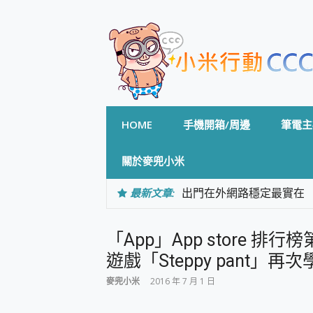
Skip
to
content
HOME
手機開箱/周邊
筆電主
關於麥兜小米
最新文章:
出門在外網路穩定最實在 「
「AUSNAT R1 錄音
CP 值天花板~ Bongco
「App」App store
專為 PC上的 XBOX和掌機設計
台灣製攝影機在這裡，100%全無
遊戲「Steppy pant」再次學
測
麥兜小米
2016 年 7 月 1 日
電力超超超持久 MSI 微星 Pre
超懂拍、耐用 AI 街拍機~ re