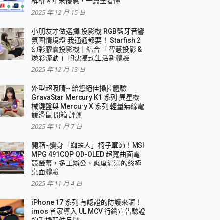
解析 × 年末優惠，一篇全看懂
2025 年 12 月 15 日
小朋友才做選擇 投影機 RGB藍牙音響
氛圍情境燈 我通通都要！ Starfish 2
幻彩膠囊投影機｜結合「 智慧投影 &
煥彩流動 」的沈浸式生活新體驗
2025 年 12 月 13 日
外型超吸晴~ 給您絕佳操控體驗
GravaStar Mercury K1 系列 異星機
械鍵盤與 Mercury X 系列 輕量無線電
競滑鼠 開箱 評測
2025 年 11 月 7 日
開箱~變身「蜘蛛人」椅子軍師！MSI
MPG 491CQP QD-OLED 超寬曲面電
競螢幕，多工辦公、爽度滿滿的終極
桌面體驗
2025 年 11 月 4 日
iPhone 17 系列 有認證的防護來囉！
imos 首家導入 UL MCV 行銷宣告驗證
的手機配件品牌