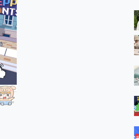
 MSI Claw A1M-026TW 電競掌機 開箱 評測
與超好用的隱磁支架 O-ONE MAG 最會吸的行動電源 開箱 評測
業增距鏡實測：Find X9 Ultra 光學長焦隨手拍，紀錄生活就是這麼
ro 及 moto g37 power上市，登錄在送飛利浦氣炸鍋
iberty 5 Pro Max，有螢幕的耳機會是智商稅嗎?
e Time，加碼愛奇藝黃金雙周卡體驗，專案價最低 NT$0 起