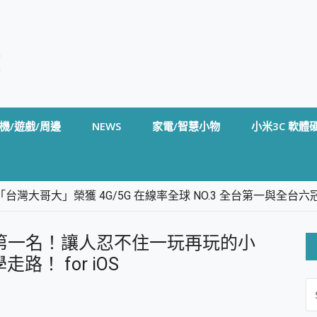
機/遊戲/周邊
NEWS
家電/智慧小物
小米3C 軟體
台灣大哥大」榮獲 4G/5G 在線率全球 NO.3 全台第一與全
卡」開箱評測~ 終結會議紀錄地獄，自動生成摘要報告，200+語言
m BS5 足球君開箱~ 短焦投影機 3千元就能擁有！ 折扣碼在這～
 排行榜第一名！讓人忍不住一玩再玩的小
的 FireCuda X1070 SSD 固態硬碟開箱 評測
線設計 SpotCam Solo Eco 太陽能防水雲端攝影機 SpotCam
走路！ for iOS
S
stige 14 AI+ D3MG-031TW 14吋 開箱評價，AI輕薄商務筆電 Co
FO
alme 16 Pro 開箱評價~ 2 億畫素 LumaColor 影像、持久續航與