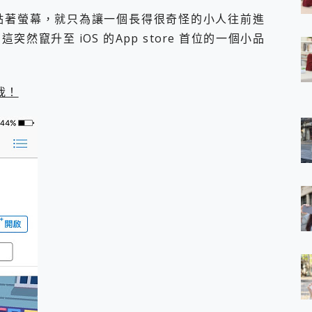
 7 Aura Edition 觸控AI筆電 開箱 評測
e 點著螢幕，就只為讓一個長得很奇怪的小人往前進
軍規、冰感變色實測，realme 14 5G 遊戲戰鬥值爆表，效能x娛樂全都
竄升至 iOS 的App store 首位的一個小品
h、AirPods耳機 三個設備充電一起搞定 ONPRO MagReact™ M3 
eeArc」開放式耳掛耳機，無感配戴! 超穩超服貼，音質、通話也很
袋裡的 Zeiss 潮流攝影棚!
orock 衣莉莎白 H1 Neo分子篩洗脫烘 AI 滾筒洗衣機
我！
 最完美的家 MSI Nest Docking Station 掌機專屬擴充底座 開箱
 中嘉寬頻 SoundBox 劇院串流盒 開箱 評測
ivo X200 Pro、vivo X200 就是這麼好拍
over 免費線上去聲器一鍵去除人聲 人聲 音樂分離 2024 消除人聲推薦
~~ iToolab AnyGo 魔物獵人 Now飛人 ios教學 不出門也可以
寶可夢飛人 AnyTo 不出門也可以飛遍全世界
容量 一次充5個設備 充好充滿 CUKTECH 酷態科 300W 微型充電站
簡單 EaseUS Data Recovery Wizard Free 18.0.0 
 EaseUS Partition Master 就是這麼簡單
1 VI 開箱! 相機實測! 長焦覆蓋更遠更清晰、2日長續航、頂尖影音娛樂
 評測~ 有深度的 Leica 影像旗艦手機! 加碼小旗艦 Xiaomi 14 開箱 評測
無線藍牙耳機智慧降噪升級、音質明亮溫潤，並支援雙設備連接~
來囉 完美保護 MSI Claw A1M-026TW 電競掌機
列 開箱 評測! 首搭蔡司光學鏡頭、攝影棚級柔光環、拍攝功能最好玩的美拍神