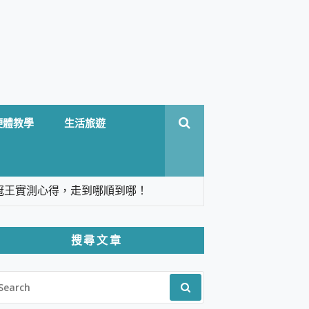
硬體教學
生活旅遊
台六冠王實測心得，走到哪順到哪！
翻譯，旅遊最強搭檔。
搜尋文章
 Solo 3 2.5K高畫質戶外攝影機 開箱 評
EARCH
pilot+ PC
R:
 IP69K 高防護