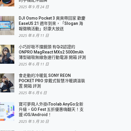
2025 年 9 月 24 日
DJI Osmo Pocket 3 爽爽帶回家 歡慶
EaseUS 21 週年到來，「Slogan 海
報徵稿活動」好康大放送
2025 年 8 月 11 日
小巧好吸不擋鏡頭 有Qi2認證的
ONPRO MagReact MXs2 5000mAh
薄型磁吸無線急速行動電源 開箱 評測
2025 年 6 月 11 日
會走動的冷暖氣 SONY REON
POCKET PRO 穿戴式智慧冷暖調溫裝
置 開箱 評測
2025 年 6 月 6 日
寶可夢飛人外掛iToolab AnyGo全新
升級，GO Fest 五折優惠嗨翻天！支
援 iOS/Android！
2025 年 5 月 30 日