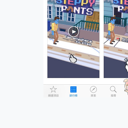
多個願望一次滿足 超強散熱 微星
一吸完美對位 擁有超強吸力
OPPO 哈蘇 300mm 專
Motorola edge 70 p
近八千元的 Soundcore L
ASUS Pad 全面應援 M