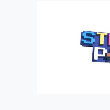
防窺黑科技 Galaxy S2
AI 支付 一錶搞定大小事 Xiao
超驚艷 讓人一眼就愛上 LENOV
美到讓人超想擁有 moto pad 
好用的 EaseUS Parti
一鍵修復模糊影片、舊照的 AI 
小朋友才做選擇 投影機 RG
式生活新體驗
外型超吸晴~ 給您絕佳操控體驗 
開箱~變身「蜘蛛人」椅子軍師
iPhone 17 系列 有認
DJI Osmo Pocket 3
小巧好吸不擋鏡頭 有Qi2認證
會走動的冷暖氣 SONY RE
寶可夢飛人外掛iToolab An
百倍變焦實測~ vivo X200
超好用的 PLAUD NoteP
COMPUTEX 2025 來
自帶線的 有線無線都能充 ONP
飛利浦 JS7310 ⚡【
是螢幕也是電視! 一機超多用途