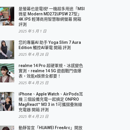
是螢幕也是電視! 一機超多用途「MSI
微星 Modern MD272UPSW 27型」
4K IPS 輕薄商用智慧聯網螢幕 開箱
評測
2025 年 5 月 1 日
您的專屬AI 助手 Yoga Slim 7 Aura
Edition 觸控AI筆電 開箱 評測
2025 年 4 月 28 日
realme 14 Pro 超硬軍規、冰感變色
實測，realme 14 5G 遊戲戰鬥值爆
表，效能x娛樂全都要！
2025 年 4 月 25 日
iPhone、Apple Watch、AirPods耳
機 三個設備充電一起搞定 ONPRO
MagReact™ M3 3 in 1可攜摺疊無線
充電器 開箱 評測
2025 年 4 月 23 日
動靜皆宜「HUAWEI FreeArc」開放