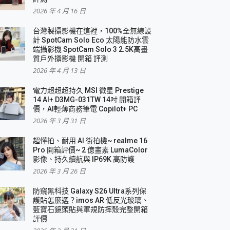
2026 年 4 月 16 日
要！
台灣製攝影機在這裡，100%全無線設
3 in 1可攜摺疊無線充電器 開箱 評測
計 SpotCam Solo Eco 太陽能防水雲
優質
端攝影機 SpotCam Solo 3 2.5K高畫
質戶外攝影機 開箱 評測
2026 年 4 月 13 日
 評測
電力超超超持久 MSI 微星 Prestige
14 AI+ D3MG-031TW 14吋 開箱評
價，AI輕薄商務筆電 Copilot+ PC
2026 年 3 月 31 日
到處走
超懂拍、耐用 AI 街拍機~ realme 16
 開箱 評測
Pro 開箱評價~ 2 億畫素 LumaColor
業界最好的資料救援軟體
影像、持久續航與 IP69K 高防護
2026 年 3 月 26 日
效能~
防窺黑科技 Galaxy S26 Ultra系列保
護貼怎麼選？imos AR 低反光玻璃、
藍寶石鏡頭貼與軍規防摔殼完整開箱
評價
機 vivo V30 Pro