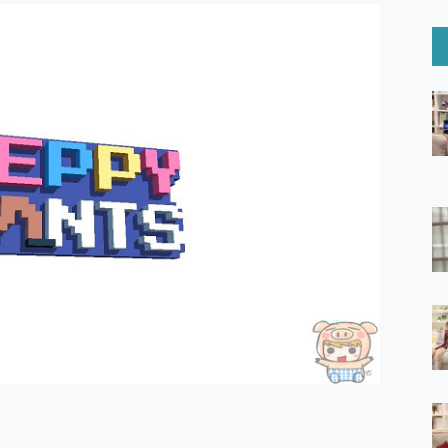
6 Ultra系列保護貼怎麼選？imos AR 低反光玻璃、藍寶石鏡頭
mi Watch 5 開箱 評測
O 聯想 Yoga Book 9 14吋 AI輕薄筆電 開箱 評測
60 系列 與 Moto | Swarovski razr 60 冰藍限定版本 開箱 評測
tion Master 讓您輕鬆的移除與格式化有防寫保護的隨身碟或SD卡
好幫手! VideoProc Converter AI 新版全解析 × 年末優惠
B藍牙音響 氛圍情境燈 我通通都要！ Starfish 2 幻彩膠囊投影
GravaStar Mercury K1 系列 異星機械鍵盤與 Mercury 
！MSI MPG 491CQP QD-OLED 超寬曲面電競螢幕，
證的防護來囉！ imos 首家導入 UL MCV 行銷宣告驗證的手機配件品牌
 爽爽帶回家 歡慶 EaseUS 21 週年到來，「Slogan 海報徵稿活動」
的 ONPRO MagReact MXs2 5000mAh薄型磁吸無線急速行
ON POCKET PRO 穿戴式智慧冷暖調溫裝置 開箱 評測
yGo全新升級，GO Fest 五折優惠嗨翻天！支援 iOS/Android！
 Pro 與 S25 Ultra 誰能滿足全場景拍攝需求？
in AI 智慧錄音膠囊~ 您的AI 秘書已上線 每月免費送你 300分鐘轉
囉！AGI亞奇雷 AI・Gaming・創作儲存方案登場，趕快來AGI亞奇雷
RO MagReact M5 10000mAh 5合1 磁吸無線急速行動電源
電急便｜行動儲能救車電源】 可靠的旅行夥伴！帶給您優異的安全性
「MSI微星 Modern MD272UPSW 27型」 4K IPS 輕薄