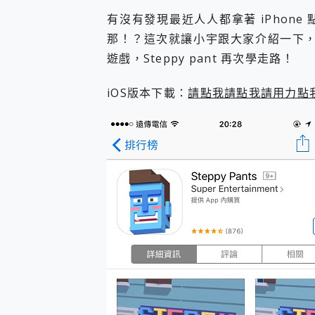
您的專屬AI 助手 Yoga Slim
有沒有發現最近人人都拿著 iPhon
realme 14 Pro 超硬
那！？這次就讓小宇跟大家介紹一下，這突然
iPhone、Apple Watc
遊戲，Steppy pant 再次學走路！
動靜皆宜「HUAWEI Fr
好玩好拍 vivo V50 ~ 口
25種洗烘模式一機搞定! Rob
iOS版本下載：
請點我請點我請用力點
給 MSI Claw 系列電競掌機
B&O 精品級音響! Home+
2億 APO蔡司長焦神機降臨~ v
EaseUS Vocal Rem
3 個超值 MHN 飛人工具分享
Locawhere AnyTo 
小體積 40000mAh 超大
97.3% 恢復率，資料救援就是這麼
磁碟系統大風吹 有了 磁碟管理程式
全新 SONY Xperia 
Xiaomi 14 Ultra 開箱
vivo TWS 3e 真
MSI Claw 掌機專屬配件包 
人像旗艦 vivo V30 系