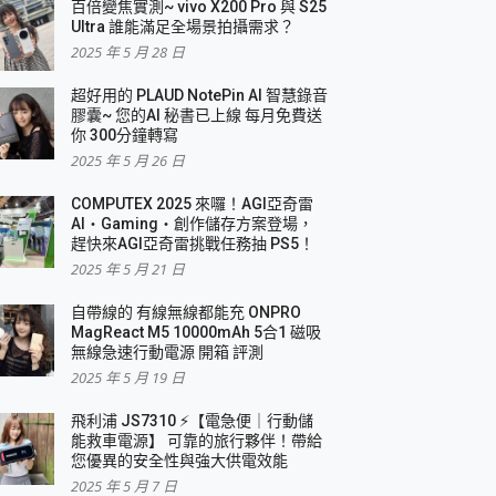
百倍變焦實測~ vivo X200 Pro 與 S25
Ultra 誰能滿足全場景拍攝需求？
2025 年 5 月 28 日
超好用的 PLAUD NotePin AI 智慧錄音
膠囊~ 您的AI 秘書已上線 每月免費送
你 300分鐘轉寫
2025 年 5 月 26 日
COMPUTEX 2025 來囉！AGI亞奇雷
AI・Gaming・創作儲存方案登場，
趕快來AGI亞奇雷挑戰任務抽 PS5！
2025 年 5 月 21 日
自帶線的 有線無線都能充 ONPRO
MagReact M5 10000mAh 5合1 磁吸
無線急速行動電源 開箱 評測
2025 年 5 月 19 日
飛利浦 JS7310 ⚡【電急便｜行動儲
能救車電源】 可靠的旅行夥伴！帶給
您優異的安全性與強大供電效能
2025 年 5 月 7 日