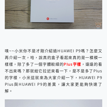
外型超吸晴~ 給您絕佳操控體驗 GravaStar Mercury K1 系列 異星機械鍵盤與 Mercury X 系列 輕量無線電競滑鼠 開箱 評測
開箱~變身「蜘蛛人」椅子軍師！MSI MPG 491CQP QD-OLED 超寬曲面電競螢幕，多工辦公、爽度滿滿的終極桌面體驗
iPhone 17 系列 有認證的防護來囉！ imos 首家導入 UL MCV 行銷宣告驗證的手機配件品牌
DJI Osmo Pocket 3 爽爽帶回家 歡慶 EaseUS 21 週年到來，「Slogan 海報徵稿活動」好康大放送
小巧好吸不擋鏡頭 有Qi2認證的 ONPRO MagReact MXs2 5000mAh薄型磁吸無線急速行動電源 開箱 評測
會走動的冷暖氣 SONY REON POCKET PRO 穿戴式智慧冷暖調溫裝置 開箱 評測
寶可夢飛人外掛iToolab AnyGo全新升級，GO Fest 五折優惠嗨翻天！支援 iOS/Android！
百倍變焦實測~ vivo X200 Pro 與 S25 Ultra 誰能滿足全場景拍攝需求？
超好用的 PLAUD NotePin AI 智慧錄音膠囊~ 您的AI 秘書已上線 每月免費送你 300分鐘轉寫
COMPUTEX 2025 來囉！AGI亞奇雷 AI・Gaming・創作儲存方案登場，趕快來AGI亞奇雷挑戰任務抽 PS5！
咦~~小米你不是才剛介紹過HUAWEI P9嗎？怎麼又
自帶線的 有線無線都能充 ONPRO MagReact M5 10000mAh 5合1 磁吸無線急速行動電源 開箱 評測
再介紹一次，哈，說真的盒子看起來真的是一模模一
飛利浦 JS7310 ⚡【電急便｜行動儲能救車電源】 可靠的旅行夥伴！帶給您優異的安全性與強大供電效能
是螢幕也是電視! 一機超多用途「MSI微星 Modern MD272UPSW 27型」 4K IPS 輕薄商用智慧聯網螢幕 開箱 評測
樣樣，除了多了一個字體較細的
Plus字樣
，遠遠的看
您的專屬AI 助手 Yoga Slim 7 Aura Edition 觸控AI筆電 開箱 評測
不出來嗎？那就給它拉近來看一下，是不是多了Plus
realme 14 Pro 超硬軍規、冰感變色實測，realme 14 5G 遊戲戰鬥值爆表，效能x娛樂全都要！
的字樣，小米這就來為大家介紹一下，HUAWEI P9
iPhone、Apple Watch、AirPods耳機 三個設備充電一起搞定 ONPRO MagReact™ M3 3 in 1可攜摺疊無線充電器 開箱 評測
Plus與HUAWEI P9的差異，讓大家更能夠快速了
動靜皆宜「HUAWEI FreeArc」開放式耳掛耳機，無感配戴! 超穩超服貼，音質、通話也很優質
好玩好拍 vivo V50 ~ 口袋裡的 Zeiss 潮流攝影棚!
解。
25種洗烘模式一機搞定! Roborock 衣莉莎白 H1 Neo分子篩洗脫烘 AI 滾筒洗衣機
給 MSI Claw 系列電競掌機 最完美的家 MSI Nest Docking Station 掌機專屬擴充底座 開箱 評測
B&O 精品級音響! Home+ 中嘉寬頻 SoundBox 劇院串流盒 開箱 評測