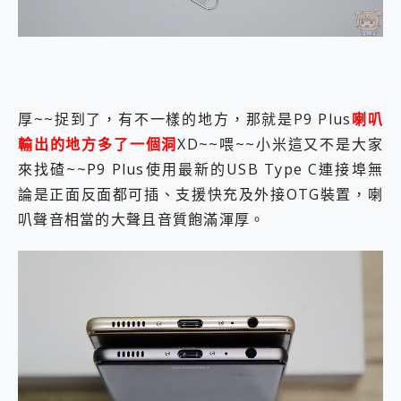
厚~~捉到了，有不一樣的地方，那就是P9 Plus
喇叭
輸出的地方多了一個洞
XD~~喂~~小米這又不是大家
來找碴~~P9 Plus使用最新的USB Type C連接埠無
論是正面反面都可插、支援快充及外接OTG裝置，喇
叭聲音相當的大聲且音質飽滿渾厚。