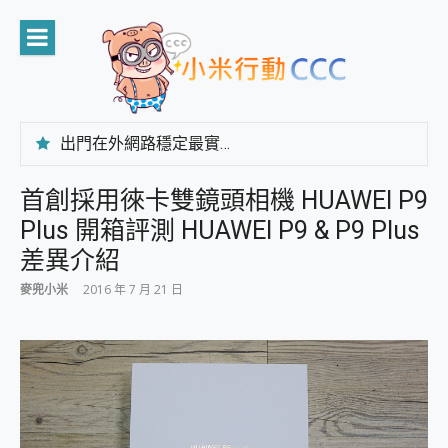
Skip
to
content
出門在外網路穩定最實在 「台灣大哥大」榮獲 4G/5G 在線率全球 NO.3 全台第一與全台六冠王實測心得，走到哪順到哪！
「AUSNAT R1 錄音卡」開箱評測~ 終結會議紀錄地獄，自動生成摘要報告，200+語言翻譯，旅遊最強搭檔。
CP 值天花板~ Bongcom BS5 足球君開箱~ 短焦投影機 3千元就能擁有！ 折扣碼在這～
首創採用徠卡雙鏡頭相機 HUAWEI P9
專為 PC上的 XBOX和掌機設計的 FireCuda X1070 SSD 固態硬碟開箱 評測
Plus 開箱評測 HUAWEI P9 & P9 Plus
台灣製攝影機在這裡，100%全無線設計 SpotCam Solo Eco 太陽能防水雲端攝影機 SpotCam Solo 3 2.5K高畫質戶外攝影機 開箱 評測
電力超超超持久 MSI 微星 Prestige 14 AI+ D3MG-031TW 14吋 開箱評價，AI輕薄商務筆電 Copilot+ PC
差異介紹
超懂拍、耐用 AI 街拍機~ realme 16 Pro 開箱評價~ 2 億畫素 LumaColor 影像、持久續航與 IP69K 高防護
麥兜小米
2016 年 7 月 21 日
防窺黑科技 Galaxy S26 Ultra系列保護貼怎麼選？imos AR 低反光玻璃、藍寶石鏡頭貼與軍規防摔殼完整開箱評價
AI 支付 一錶搞定大小事 Xiaomi Watch 5 開箱 評測
超驚艷 讓人一眼就愛上 LENOVO 聯想 Yoga Book 9 14吋 AI輕薄筆電 開箱 評測
美到讓人超想擁有 moto pad 60 系列 與 Moto | Swarovski razr 60 冰藍限定版本 開箱 評測
好用的 EaseUS Partition Master 讓您輕鬆的移除與格式化有防寫保護的隨身碟或SD卡
一鍵修復模糊影片、舊照的 AI 好幫手! VideoProc Converter AI 新版全解析 × 年末優惠，一篇全看懂
小朋友才做選擇 投影機 RGB藍牙音響 氛圍情境燈 我通通都要！ Starfish 2 幻彩膠囊投影機｜結合「 智慧投影 & 煥彩流動 」的沈浸式生活新體驗