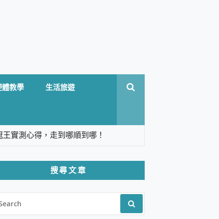
硬體教學
生活旅遊
台六冠王實測心得，走到哪順到哪！
翻譯，旅遊最強搭檔。
搜尋文章
 Solo 3 2.5K高畫質戶外攝影機 開箱 評
EARCH
pilot+ PC
R:
 IP69K 高防護