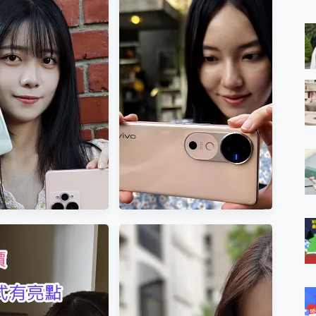
 MSI Claw A1M-026TW 電競掌機 開箱 評測
與超好用的隱磁支架 O-ONE MAG 最會吸的行動電源 開箱 評測
業增距鏡實測：Find X9 Ultra 光學長焦隨手拍，紀錄生活就是這麼
OR 600 Pro 開箱實
vivo XFold5 最強拍照摺疊機
ro 及 moto g37 power上市，登錄在送飛利浦氣炸鍋
帶絕技的新同學，AI
開箱~ 喜歡多工高效+蔡司影
iberty 5 Pro Max，有螢幕的耳機會是智商稅嗎?
讓你不再當邊緣人
像，那就是它了
e Time，加碼愛奇藝黃金雙周卡體驗，專案價最低 NT$0 起
lme 15 Pro 開箱~
美拍神機 vivo V40、V40