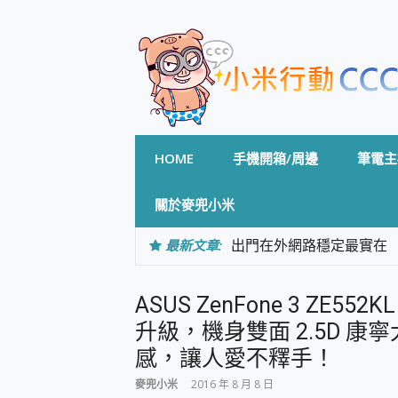
Skip
to
content
HOME
手機開箱/周邊
筆電主
關於麥兜小米
最新文章:
出門在外網路穩定最實在 「
「AUSNAT R1 錄音
CP 值天花板~ Bongco
ASUS ZenFone 3 ZE
專為 PC上的 XBOX和掌機設計
台灣製攝影機在這裡，100%全無
升級，機身雙面 2.5D 
測
感，讓人愛不釋手！
電力超超超持久 MSI 微星 Pre
超懂拍、耐用 AI 街拍機~ re
麥兜小米
2016 年 8 月 8 日