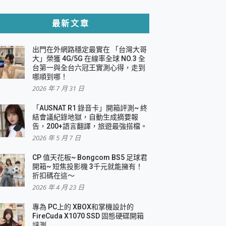
貼與軍規防摔殼完整開箱評價
最新文章
出門在外網路穩定最實在 「台灣大哥
，一篇全看懂
大」榮獲 4G/5G 在線率全球 NO.3 全
台第一與全台六冠王實測心得，走到
機｜結合「 智慧投影 & 煥彩流動 」的沈浸
哪順到哪！
2026 年 7 月 31 日
X 系列 輕量無線電競滑鼠 開箱 評測
多工辦公、爽度滿滿的終極桌面體驗
「AUSNAT R1 錄音卡」開箱評測~ 終
結會議紀錄地獄，自動生成摘要報
好康大放送
告，200+語言翻譯，旅遊最強搭檔。
動電源 開箱 評測
2026 年 5 月 7 日
CP 值天花板~ Bongcom BS5 足球君
開箱~ 短焦投影機 3千元就能擁有！
折扣碼在這～
寫
2026 年 4 月 23 日
挑戰任務抽 PS5！
 開箱 評測
專為 PC上的 XBOX和掌機設計的
與強大供電效能
FireCuda X1070 SSD 固態硬碟開箱
商用智慧聯網螢幕 開箱 評測
評測