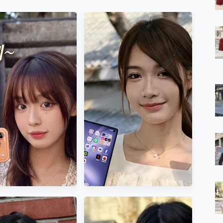
 7 Aura Edition 觸控AI筆電 開箱 評測
軍規、冰感變色實測，realme 14 5G 遊戲戰鬥值爆表，效能x娛樂全都
h、AirPods耳機 三個設備充電一起搞定 ONPRO MagReact™ M3 
eeArc」開放式耳掛耳機，無感配戴! 超穩超服貼，音質、通話也很
袋裡的 Zeiss 潮流攝影棚!
orock 衣莉莎白 H1 Neo分子篩洗脫烘 AI 滾筒洗衣機
 最完美的家 MSI Nest Docking Station 掌機專屬擴充底座 開箱
 中嘉寬頻 SoundBox 劇院串流盒 開箱 評測
ivo X200 Pro、vivo X200 就是這麼好拍
over 免費線上去聲器一鍵去除人聲 人聲 音樂分離 2024 消除人聲推薦
~~ iToolab AnyGo 魔物獵人 Now飛人 ios教學 不出門也可以
寶可夢飛人 AnyTo 不出門也可以飛遍全世界
容量 一次充5個設備 充好充滿 CUKTECH 酷態科 300W 微型充電站
簡單 EaseUS Data Recovery Wizard Free 18.0.0 
 EaseUS Partition Master 就是這麼簡單
1 VI 開箱! 相機實測! 長焦覆蓋更遠更清晰、2日長續航、頂尖影音娛樂
 評測~ 有深度的 Leica 影像旗艦手機! 加碼小旗艦 Xiaomi 14 開箱 評測
無線藍牙耳機智慧降噪升級、音質明亮溫潤，並支援雙設備連接~
來囉 完美保護 MSI Claw A1M-026TW 電競掌機
列 開箱 評測! 首搭蔡司光學鏡頭、攝影棚級柔光環、拍攝功能最好玩的美拍神