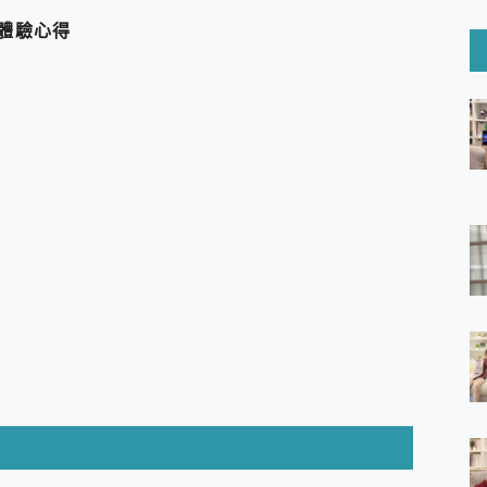
6 Ultra系列保護貼怎麼選？imos AR 低反光玻璃、藍寶石鏡頭
際體驗心得
mi Watch 5 開箱 評測
O 聯想 Yoga Book 9 14吋 AI輕薄筆電 開箱 評測
60 系列 與 Moto | Swarovski razr 60 冰藍限定版本 開箱 評測
tion Master 讓您輕鬆的移除與格式化有防寫保護的隨身碟或SD卡
好幫手! VideoProc Converter AI 新版全解析 × 年末優惠
B藍牙音響 氛圍情境燈 我通通都要！ Starfish 2 幻彩膠囊投影
GravaStar Mercury K1 系列 異星機械鍵盤與 Mercury 
！MSI MPG 491CQP QD-OLED 超寬曲面電競螢幕，
證的防護來囉！ imos 首家導入 UL MCV 行銷宣告驗證的手機配件品牌
 爽爽帶回家 歡慶 EaseUS 21 週年到來，「Slogan 海報徵稿活動」
的 ONPRO MagReact MXs2 5000mAh薄型磁吸無線急速行
ON POCKET PRO 穿戴式智慧冷暖調溫裝置 開箱 評測
yGo全新升級，GO Fest 五折優惠嗨翻天！支援 iOS/Android！
 Pro 與 S25 Ultra 誰能滿足全場景拍攝需求？
in AI 智慧錄音膠囊~ 您的AI 秘書已上線 每月免費送你 300分鐘轉
囉！AGI亞奇雷 AI・Gaming・創作儲存方案登場，趕快來AGI亞奇雷
RO MagReact M5 10000mAh 5合1 磁吸無線急速行動電源
電急便｜行動儲能救車電源】 可靠的旅行夥伴！帶給您優異的安全性
「MSI微星 Modern MD272UPSW 27型」 4K IPS 輕薄