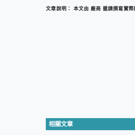
防窺黑科技 Galaxy S2
文章說明： 本文由 廠商 邀請撰寫實
AI 支付 一錶搞定大小事 Xiao
超驚艷 讓人一眼就愛上 LENOV
美到讓人超想擁有 moto pad 
好用的 EaseUS Parti
一鍵修復模糊影片、舊照的 AI 
小朋友才做選擇 投影機 RG
式生活新體驗
外型超吸晴~ 給您絕佳操控體驗 
開箱~變身「蜘蛛人」椅子軍師
iPhone 17 系列 有認
DJI Osmo Pocket 3
小巧好吸不擋鏡頭 有Qi2認證
會走動的冷暖氣 SONY RE
寶可夢飛人外掛iToolab An
百倍變焦實測~ vivo X200
超好用的 PLAUD NoteP
COMPUTEX 2025 來
自帶線的 有線無線都能充 ONP
相關文章
飛利浦 JS7310 ⚡【
是螢幕也是電視! 一機超多用途