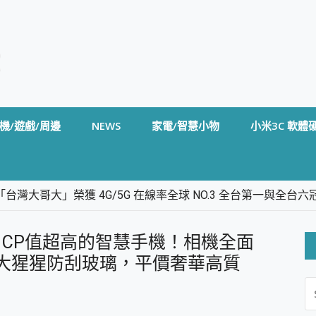
機/遊戲/周邊
NEWS
家電/智慧小物
小米3C 軟體
台灣大哥大」榮獲 4G/5G 在線率全球 NO.3 全台第一與全
卡」開箱評測~ 終結會議紀錄地獄，自動生成摘要報告，200+語言
m BS5 足球君開箱~ 短焦投影機 3千元就能擁有！ 折扣碼在這～
552KL CP值超高的智慧手機！相機全面
的 FireCuda X1070 SSD 固態硬碟開箱 評測
線設計 SpotCam Solo Eco 太陽能防水雲端攝影機 SpotCam
康寧大猩猩防刮玻璃，平價奢華高質
S
stige 14 AI+ D3MG-031TW 14吋 開箱評價，AI輕薄商務筆電 Co
FO
alme 16 Pro 開箱評價~ 2 億畫素 LumaColor 影像、持久續航與