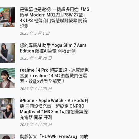
是螢幕也是電視! 一機超多用途「MSI
微星 Modern MD272UPSW 27型」
4K IPS 輕薄商用智慧聯網螢幕 開箱
評測
2025 年 5 月 1 日
您的專屬AI 助手 Yoga Slim 7 Aura
Edition 觸控AI筆電 開箱 評測
2025 年 4 月 28 日
realme 14 Pro 超硬軍規、冰感變色
實測，realme 14 5G 遊戲戰鬥值爆
表，效能x娛樂全都要！
2025 年 4 月 25 日
iPhone、Apple Watch、AirPods耳
機 三個設備充電一起搞定 ONPRO
MagReact™ M3 3 in 1可攜摺疊無線
充電器 開箱 評測
2025 年 4 月 23 日
動靜皆宜「HUAWEI FreeArc」開放