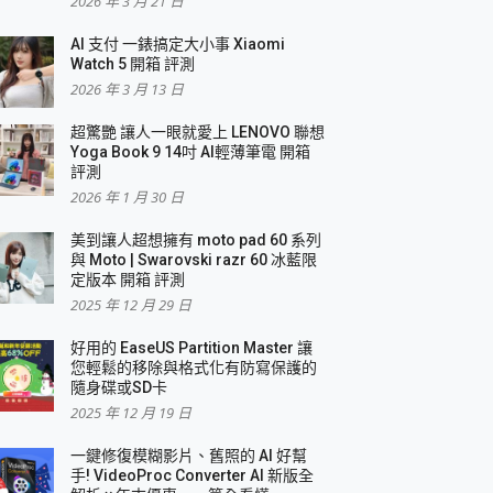
2026 年 3 月 21 日
AI 支付 一錶搞定大小事 Xiaomi
簡單
Watch 5 開箱 評測
2026 年 3 月 13 日
超驚艷 讓人一眼就愛上 LENOVO 聯想
Yoga Book 9 14吋 AI輕薄筆電 開箱
評測
2026 年 1 月 30 日
美到讓人超想擁有 moto pad 60 系列
與 Moto | Swarovski razr 60 冰藍限
定版本 開箱 評測
2025 年 12 月 29 日
好用的 EaseUS Partition Master 讓
您輕鬆的移除與格式化有防寫保護的
隨身碟或SD卡
2025 年 12 月 19 日
一鍵修復模糊影片、舊照的 AI 好幫
手! VideoProc Converter AI 新版全