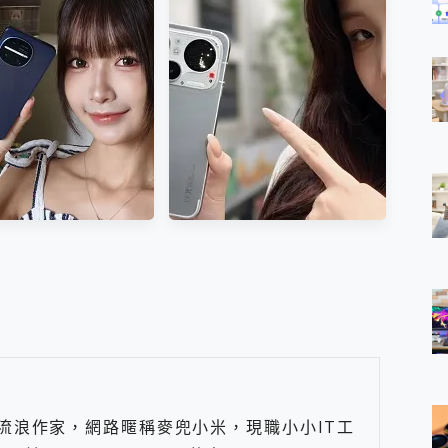
0mAh大電池+旁路充
Pro 開箱! 最好入手的蔡司人
I 圖像精靈這樣玩，
像鏡頭! 評測、拍照實測
realme 15 實測
骨子升級，SHARP
開箱 Nothing Phone (4a)
S R11 開箱評測：徠卡
Pro：被外型耽誤的長焦相機
三鏡頭與療癒動態光
實力派，進化版 Glyph 燈效
流浪作家，網路暱稱麥兜小米，現職小小IT工
台更懂生活的日系黑
超有戲