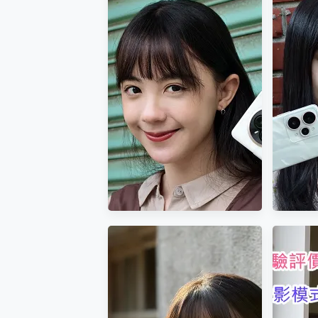
多個願望一次滿足 超強散熱 微星
一吸完美對位 擁有超強吸力
OPPO 哈蘇 300mm 專
變焦提升有感~ Google Pixel
HON
Motorola edge 70 p
9 Pro XL ~ magic AI 應用、
測：自
近八千元的 Soundcore L
相機、續航、性能 ! Pixel 8
梗圖
ASUS Pad 全面應援 M
Pro對比
realme 14 Pro 超硬軍規、冰
rea