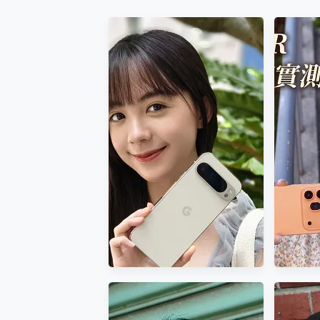
您的專屬AI 助手 Yoga Slim
realme 14 Pro 超硬
iPhone、Apple Watc
動靜皆宜「HUAWEI Fr
好玩好拍 vivo V50 ~ 口
25種洗烘模式一機搞定! Rob
給 MSI Claw 系列電競掌機
B&O 精品級音響! Home+
2億 APO蔡司長焦神機降臨~ v
EaseUS Vocal Rem
3 個超值 MHN 飛人工具分享
Locawhere AnyTo 
小體積 40000mAh 超大
97.3% 恢復率，資料救援就是這麼
磁碟系統大風吹 有了 磁碟管理程式
全新 SONY Xperia 
Xiaomi 14 Ultra 開箱
vivo TWS 3e 真
MSI Claw 掌機專屬配件包 
人像旗艦 vivo V30 系