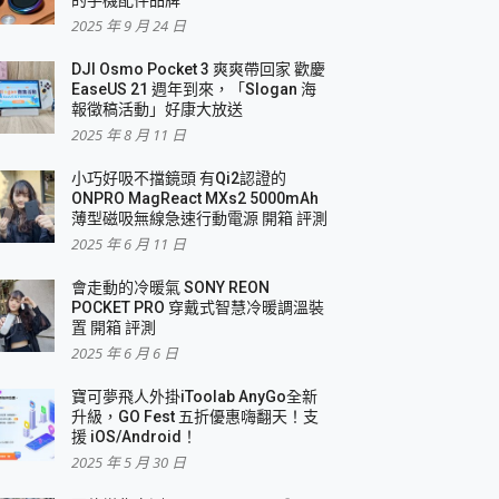
2025 年 9 月 24 日
DJI Osmo Pocket 3 爽爽帶回家 歡慶
EaseUS 21 週年到來，「Slogan 海
報徵稿活動」好康大放送
2025 年 8 月 11 日
小巧好吸不擋鏡頭 有Qi2認證的
ONPRO MagReact MXs2 5000mAh
薄型磁吸無線急速行動電源 開箱 評測
2025 年 6 月 11 日
會走動的冷暖氣 SONY REON
POCKET PRO 穿戴式智慧冷暖調溫裝
置 開箱 評測
2025 年 6 月 6 日
寶可夢飛人外掛iToolab AnyGo全新
升級，GO Fest 五折優惠嗨翻天！支
援 iOS/Android！
2025 年 5 月 30 日