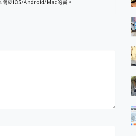
iOS/Android/Mac的書。
馬