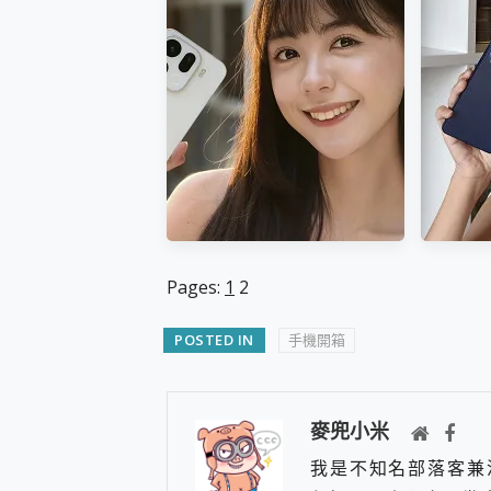
感變色實測，realme 14 5G
700
遊戲戰鬥值爆表，效能x娛樂
電，A
全都要！
Pages:
1
2
POSTED IN
手機開箱
OPPO Find X9 Pro 開箱評價
硬底
~ 微距到超遠距，2億哈蘇長
AQUO
麥兜小米
焦x10倍光學變焦增距鏡實
監修
我是不知名部落客兼
測，7500mAh大電量旅拍神
律，一