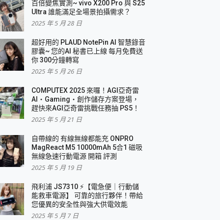
百倍變焦實測~ vivo X200 Pro 與 S25
Ultra 誰能滿足全場景拍攝需求？
2025 年 5 月 28 日
超好用的 PLAUD NotePin AI 智慧錄音
膠囊~ 您的AI 秘書已上線 每月免費送
你 300分鐘轉寫
2025 年 5 月 26 日
COMPUTEX 2025 來囉！AGI亞奇雷
AI・Gaming・創作儲存方案登場，
趕快來AGI亞奇雷挑戰任務抽 PS5！
2025 年 5 月 21 日
自帶線的 有線無線都能充 ONPRO
MagReact M5 10000mAh 5合1 磁吸
無線急速行動電源 開箱 評測
2025 年 5 月 19 日
飛利浦 JS7310 ⚡【電急便｜行動儲
能救車電源】 可靠的旅行夥伴！帶給
您優異的安全性與強大供電效能
2025 年 5 月 7 日