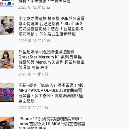
解析 × 年末優惠，一篇全看懂
2025 年 12 月 15 日
小朋友才做選擇 投影機 RGB藍牙音響
氛圍情境燈 我通通都要！ Starfish 2
幻彩膠囊投影機｜結合「 智慧投影 &
煥彩流動 」的沈浸式生活新體驗
2025 年 12 月 13 日
外型超吸晴~ 給您絕佳操控體驗
GravaStar Mercury K1 系列 異星機
械鍵盤與 Mercury X 系列 輕量無線電
競滑鼠 開箱 評測
2025 年 11 月 7 日
開箱~變身「蜘蛛人」椅子軍師！MSI
MPG 491CQP QD-OLED 超寬曲面電
競螢幕，多工辦公、爽度滿滿的終極
桌面體驗
2025 年 11 月 4 日
iPhone 17 系列 有認證的防護來囉！
imos 首家導入 UL MCV 行銷宣告驗證
的手機配件品牌