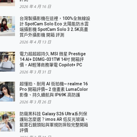
2026 年 4 月 16 日
要！
台灣製攝影機在這裡，100%全無線設
3 in 1可攜摺疊無線充電器 開箱 評測
計 SpotCam Solo Eco 太陽能防水雲
優質
端攝影機 SpotCam Solo 3 2.5K高畫
質戶外攝影機 開箱 評測
2026 年 4 月 13 日
 評測
電力超超超持久 MSI 微星 Prestige
14 AI+ D3MG-031TW 14吋 開箱評
價，AI輕薄商務筆電 Copilot+ PC
2026 年 3 月 31 日
到處走
超懂拍、耐用 AI 街拍機~ realme 16
 開箱 評測
Pro 開箱評價~ 2 億畫素 LumaColor
業界最好的資料救援軟體
影像、持久續航與 IP69K 高防護
2026 年 3 月 26 日
效能~
防窺黑科技 Galaxy S26 Ultra系列保
護貼怎麼選？imos AR 低反光玻璃、
藍寶石鏡頭貼與軍規防摔殼完整開箱
評價
機 vivo V30 Pro