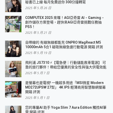
秘書已上線 每月免費送你 300分鐘轉寫
2025 年 5 月 26 日
COMPUTEX 2025 來囉！AGI亞奇雷 AI・Gaming・
創作儲存方案登場，趕快來AGI亞奇雷挑戰任務抽
PS5！
2025 年 5 月 21 日
自帶線的 有線無線都能充 ONPRO MagReact M5
10000mAh 5合1 磁吸無線急速行動電源 開箱 評測
2025 年 5 月 19 日
飛利浦 JS7310 ⚡【電急便｜行動儲能救車電源】 可
靠的旅行夥伴！帶給您優異的安全性與強大供電效能
2025 年 5 月 7 日
是螢幕也是電視! 一機超多用途「MSI微星 Modern
MD272UPSW 27型」 4K IPS 輕薄商用智慧聯網螢幕
開箱 評測
2025 年 5 月 1 日
您的專屬AI 助手 Yoga Slim 7 Aura Edition 觸控AI筆
電 開箱 評測