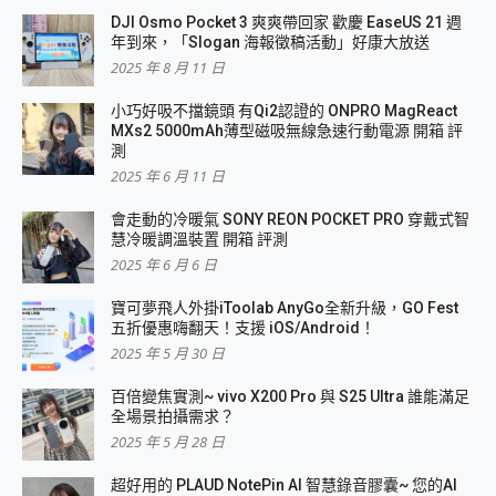
DJI Osmo Pocket 3 爽爽帶回家 歡慶 EaseUS 21 週
年到來，「Slogan 海報徵稿活動」好康大放送
2025 年 8 月 11 日
小巧好吸不擋鏡頭 有Qi2認證的 ONPRO MagReact
MXs2 5000mAh薄型磁吸無線急速行動電源 開箱 評
測
2025 年 6 月 11 日
會走動的冷暖氣 SONY REON POCKET PRO 穿戴式智
慧冷暖調溫裝置 開箱 評測
2025 年 6 月 6 日
寶可夢飛人外掛iToolab AnyGo全新升級，GO Fest
五折優惠嗨翻天！支援 iOS/Android！
2025 年 5 月 30 日
百倍變焦實測~ vivo X200 Pro 與 S25 Ultra 誰能滿足
全場景拍攝需求？
2025 年 5 月 28 日
超好用的 PLAUD NotePin AI 智慧錄音膠囊~ 您的AI