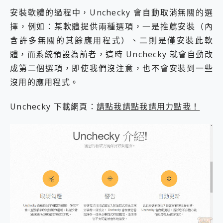
2億 APO蔡司長焦神機降臨~ vivo X200 Pro、vivo X200 就是這麼好拍
安裝軟體的過程中，Unchecky 會自動取消無關的選
EaseUS Vocal Remover 免費線上去聲器一鍵去除人聲 人聲 音樂分離 2024 消除人聲推薦
擇，例如：某軟體提供兩種選項，一是推薦安裝（內
3 個超值 MHN 飛人工具分享~~ iToolab AnyGo 魔物獵人 Now飛人 ios教學 不出門也可以到處走
含許多無關的其餘應用程式）、二則是僅安裝此軟
Locawhere AnyTo 寶可夢飛人 AnyTo 不出門也可以飛遍全世界
小體積 40000mAh 超大容量 一次充5個設備 充好充滿 CUKTECH 酷態科 300W 微型充電站 開箱 評測
體，而系統預設為前者，這時 Unchecky 就會自動改
97.3% 恢復率，資料救援就是這麼簡單 EaseUS Data Recovery Wizard Free 18.0.0 業界最好的資料救援軟體
成第二個選項，即使我們沒注意，也不會安裝到一些
磁碟系統大風吹 有了 磁碟管理程式 EaseUS Partition Master 就是這麼簡單
沒用的應用程式。
全新 SONY Xperia 1 VI 開箱! 相機實測! 長焦覆蓋更遠更清晰、2日長續航、頂尖影音娛樂效能~
Xiaomi 14 Ultra 開箱 評測~ 有深度的 Leica 影像旗艦手機! 加碼小旗艦 Xiaomi 14 開箱 評測
Unchecky 下載網頁：
請點我請點我請用力點我！
vivo TWS 3e 真無線藍牙耳機智慧降噪升級、音質明亮溫潤，並支援雙設備連接~
MSI Claw 掌機專屬配件包 來囉 完美保護 MSI Claw A1M-026TW 電競掌機
人像旗艦 vivo V30 系列 開箱 評測! 首搭蔡司光學鏡頭、攝影棚級柔光環、拍攝功能最好玩的美拍神機 vivo V30 Pro
多個願望一次滿足 超強散熱 微星 MSI Claw A1M-026TW 電競掌機 開箱 評測
一吸完美對位 擁有超強吸力與超好用的隱磁支架 O-ONE MAG 最會吸的行動電源 開箱 評測
OPPO 哈蘇 300mm 專業增距鏡實測：Find X9 Ultra 光學長焦隨手拍，紀錄生活就是這麼簡單
Motorola edge 70 pro 及 moto g37 power上市，登錄在送飛利浦氣炸鍋
近八千元的 Soundcore Liberty 5 Pro Max，有螢幕的耳機會是智商稅嗎?
ASUS Pad 全面應援 Me Time，加碼愛奇藝黃金雙周卡體驗，專案價最低 NT$0 起