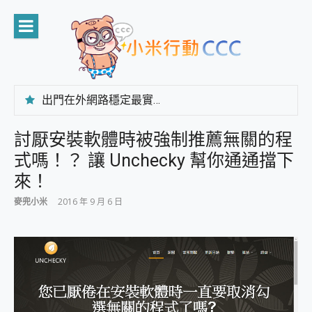
Skip
to
content
出門在外網路穩定最實在 「台灣大哥大」榮獲 4G/5G 在線率全球 NO.3 全台第一與全台六冠王實測心得，走到哪順到哪！
「AUSNAT R1 錄音卡」開箱評測~ 終結會議紀錄地獄，自動生成摘要報告，200+語言翻譯，旅遊最強搭檔。
CP 值天花板~ Bongcom BS5 足球君開箱~ 短焦投影機 3千元就能擁有！ 折扣碼在這～
討厭安裝軟體時被強制推薦無關的程
專為 PC上的 XBOX和掌機設計的 FireCuda X1070 SSD 固態硬碟開箱 評測
式嗎！？ 讓 Unchecky 幫你通通擋下
台灣製攝影機在這裡，100%全無線設計 SpotCam Solo Eco 太陽能防水雲端攝影機 SpotCam Solo 3 2.5K高畫質戶外攝影機 開箱 評測
電力超超超持久 MSI 微星 Prestige 14 AI+ D3MG-031TW 14吋 開箱評價，AI輕薄商務筆電 Copilot+ PC
來！
超懂拍、耐用 AI 街拍機~ realme 16 Pro 開箱評價~ 2 億畫素 LumaColor 影像、持久續航與 IP69K 高防護
麥兜小米
2016 年 9 月 6 日
防窺黑科技 Galaxy S26 Ultra系列保護貼怎麼選？imos AR 低反光玻璃、藍寶石鏡頭貼與軍規防摔殼完整開箱評價
AI 支付 一錶搞定大小事 Xiaomi Watch 5 開箱 評測
超驚艷 讓人一眼就愛上 LENOVO 聯想 Yoga Book 9 14吋 AI輕薄筆電 開箱 評測
美到讓人超想擁有 moto pad 60 系列 與 Moto | Swarovski razr 60 冰藍限定版本 開箱 評測
好用的 EaseUS Partition Master 讓您輕鬆的移除與格式化有防寫保護的隨身碟或SD卡
一鍵修復模糊影片、舊照的 AI 好幫手! VideoProc Converter AI 新版全解析 × 年末優惠，一篇全看懂
小朋友才做選擇 投影機 RGB藍牙音響 氛圍情境燈 我通通都要！ Starfish 2 幻彩膠囊投影機｜結合「 智慧投影 & 煥彩流動 」的沈浸式生活新體驗