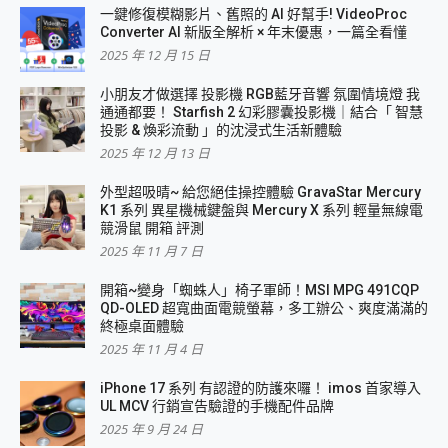
一鍵修復模糊影片、舊照的 AI 好幫手! VideoProc
Converter AI 新版全解析 × 年末優惠，一篇全看懂
2025 年 12 月 15 日
小朋友才做選擇 投影機 RGB藍牙音響 氛圍情境燈 我
通通都要！ Starfish 2 幻彩膠囊投影機｜結合「 智慧
投影 & 煥彩流動 」的沈浸式生活新體驗
2025 年 12 月 13 日
外型超吸晴~ 給您絕佳操控體驗 GravaStar Mercury
K1 系列 異星機械鍵盤與 Mercury X 系列 輕量無線電
競滑鼠 開箱 評測
2025 年 11 月 7 日
開箱~變身「蜘蛛人」椅子軍師！MSI MPG 491CQP
QD-OLED 超寬曲面電競螢幕，多工辦公、爽度滿滿的
終極桌面體驗
2025 年 11 月 4 日
iPhone 17 系列 有認證的防護來囉！ imos 首家導入
UL MCV 行銷宣告驗證的手機配件品牌
2025 年 9 月 24 日