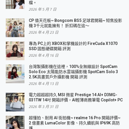
檔。
2026 年 5 月 7 日
CP 值天花板~ Bongcom BS5 足球君開箱~ 短焦投影
機 3千元就能擁有！ 折扣碼在這～
2026 年 4 月 23 日
專為 PC上的 XBOX和掌機設計的 FireCuda X1070
SSD 固態硬碟開箱 評測
2026 年 4 月 16 日
台灣製攝影機在這裡，100%全無線設計 SpotCam
Solo Eco 太陽能防水雲端攝影機 SpotCam Solo 3
2.5K高畫質戶外攝影機 開箱 評測
2026 年 4 月 13 日
電力超超超持久 MSI 微星 Prestige 14 AI+ D3MG-
031TW 14吋 開箱評價，AI輕薄商務筆電 Copilot+ PC
2026 年 3 月 31 日
超懂拍、耐用 AI 街拍機~ realme 16 Pro 開箱評價~
2 億畫素 LumaColor 影像、持久續航與 IP69K 高防
護