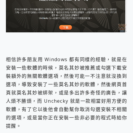
外型超吸晴~ 給您絕佳操控體驗 GravaStar Mercury K1 系列 異星機械鍵盤與 Mercury X 系列 輕量無線電競滑鼠 開箱 評測
開箱~變身「蜘蛛人」椅子軍師！MSI MPG 491CQP QD-OLED 超寬曲面電競螢幕，多工辦公、爽度滿滿的終極桌面體驗
iPhone 17 系列 有認證的防護來囉！ imos 首家導入 UL MCV 行銷宣告驗證的手機配件品牌
DJI Osmo Pocket 3 爽爽帶回家 歡慶 EaseUS 21 週年到來，「Slogan 海報徵稿活動」好康大放送
小巧好吸不擋鏡頭 有Qi2認證的 ONPRO MagReact MXs2 5000mAh薄型磁吸無線急速行動電源 開箱 評測
會走動的冷暖氣 SONY REON POCKET PRO 穿戴式智慧冷暖調溫裝置 開箱 評測
寶可夢飛人外掛iToolab AnyGo全新升級，GO Fest 五折優惠嗨翻天！支援 iOS/Android！
百倍變焦實測~ vivo X200 Pro 與 S25 Ultra 誰能滿足全場景拍攝需求？
超好用的 PLAUD NotePin AI 智慧錄音膠囊~ 您的AI 秘書已上線 每月免費送你 300分鐘轉寫
相信許多朋友用 Windows 都有同樣的經驗，就是在
COMPUTEX 2025 來囉！AGI亞奇雷 AI・Gaming・創作儲存方案登場，趕快來AGI亞奇雷挑戰任務抽 PS5！
自帶線的 有線無線都能充 ONPRO MagReact M5 10000mAh 5合1 磁吸無線急速行動電源 開箱 評測
安裝一些軟體的時候，莫名其妙被推薦或勾選下載安
飛利浦 JS7310 ⚡【電急便｜行動儲能救車電源】 可靠的旅行夥伴！帶給您優異的安全性與強大供電效能
裝額外的無關軟體選項，然後可能一不注意就沒換到
是螢幕也是電視! 一機超多用途「MSI微星 Modern MD272UPSW 27型」 4K IPS 輕薄商用智慧聯網螢幕 開箱 評測
選項，導致安裝了一些莫名其妙的軟體，然後網頁首
您的專屬AI 助手 Yoga Slim 7 Aura Edition 觸控AI筆電 開箱 評測
頁就莫名其妙被綁架，或是多出許多奇怪的廣告，讓
realme 14 Pro 超硬軍規、冰感變色實測，realme 14 5G 遊戲戰鬥值爆表，效能x娛樂全都要！
iPhone、Apple Watch、AirPods耳機 三個設備充電一起搞定 ONPRO MagReact™ M3 3 in 1可攜摺疊無線充電器 開箱 評測
人煩不勝煩，而 Unchecky 就是一款相當好用方便的
動靜皆宜「HUAWEI FreeArc」開放式耳掛耳機，無感配戴! 超穩超服貼，音質、通話也很優質
軟體，有了它以後他會自動幫你取消勾選安裝不相關
好玩好拍 vivo V50 ~ 口袋裡的 Zeiss 潮流攝影棚!
的選項，或是當你正在安裝一些非必要的程式時給你
25種洗烘模式一機搞定! Roborock 衣莉莎白 H1 Neo分子篩洗脫烘 AI 滾筒洗衣機
給 MSI Claw 系列電競掌機 最完美的家 MSI Nest Docking Station 掌機專屬擴充底座 開箱 評測
提醒。
B&O 精品級音響! Home+ 中嘉寬頻 SoundBox 劇院串流盒 開箱 評測