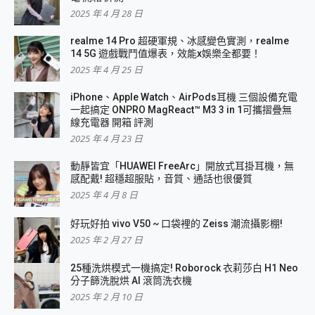
2025 年 4 月 28 日
realme 14 Pro 超硬軍規、冰感變色實測，realme
14 5G 遊戲戰鬥值爆表，效能x娛樂全都要！
2025 年 4 月 25 日
iPhone、Apple Watch、AirPods耳機 三個設備充電
一起搞定 ONPRO MagReact™ M3 3 in 1可攜摺疊無
線充電器 開箱 評測
2025 年 4 月 23 日
動靜皆宜「HUAWEI FreeArc」開放式耳掛耳機，無
感配戴! 超穩超服貼，音質、通話也很優質
2025 年 4 月 8 日
好玩好拍 vivo V50 ~ 口袋裡的 Zeiss 潮流攝影棚!
2025 年 2 月 27 日
25種洗烘模式一機搞定! Roborock 衣莉莎白 H1 Neo
分子篩洗脫烘 AI 滾筒洗衣機
2025 年 2 月 10 日