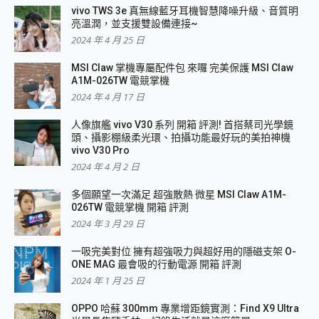
vivo TWS 3e 真無線藍牙耳機智慧降噪升級、音質明
亮溫潤，並支援雙設備連接~
2024 年 4 月 25 日
MSI Claw 掌機專屬配件包 來囉 完美保護 MSI Claw
A1M-026TW 電競掌機
2024 年 4 月 17 日
人像旗艦 vivo V30 系列 開箱 評測! 首搭蔡司光學鏡
頭、攝影棚級柔光環、拍攝功能最好玩的美拍神機
vivo V30 Pro
2024 年 4 月 2 日
多個願望一次滿足 超強散熱 微星 MSI Claw A1M-
026TW 電競掌機 開箱 評測
2024 年 3 月 29 日
一吸完美對位 擁有超強吸力與超好用的隱磁支架 O-
ONE MAG 最會吸的行動電源 開箱 評測
2024 年 1 月 25 日
OPPO 哈蘇 300mm 專業增距鏡實測：Find X9 Ultra