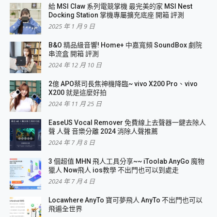
給 MSI Claw 系列電競掌機 最完美的家 MSI Nest
Docking Station 掌機專屬擴充底座 開箱 評測
2025 年 1 月 9 日
B&O 精品級音響! Home+ 中嘉寬頻 SoundBox 劇院
串流盒 開箱 評測
2024 年 12 月 10 日
2億 APO蔡司長焦神機降臨~ vivo X200 Pro、vivo
X200 就是這麼好拍
2024 年 11 月 25 日
EaseUS Vocal Remover 免費線上去聲器一鍵去除人
聲 人聲 音樂分離 2024 消除人聲推薦
2024 年 7 月 8 日
3 個超值 MHN 飛人工具分享~~ iToolab AnyGo 魔物
獵人 Now飛人 ios教學 不出門也可以到處走
2024 年 7 月 4 日
Locawhere AnyTo 寶可夢飛人 AnyTo 不出門也可以
飛遍全世界