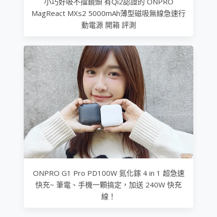
小巧好吸不擋鏡頭 有Qi2認證的 ONPRO
MagReact MXs2 5000mAh薄型磁吸無線急速行
動電源 開箱 評測
ONPRO G1 Pro PD100W 氮化鎵 4 in 1 超急速
快充~ 筆電、手機一顆搞定，加送 240W 快充
線！