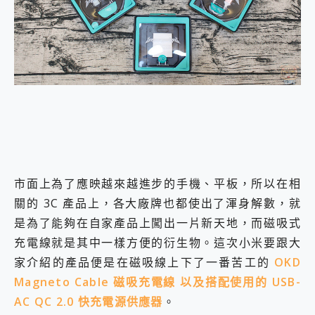
外型超吸晴~ 給您絕佳操控體驗 GravaStar Mercury K1 系列 異星機械鍵盤與 Mercury X 系列 輕量無線電競滑鼠 開箱 評測
開箱~變身「蜘蛛人」椅子軍師！MSI MPG 491CQP QD-OLED 超寬曲面電競螢幕，多工辦公、爽度滿滿的終極桌面體驗
iPhone 17 系列 有認證的防護來囉！ imos 首家導入 UL MCV 行銷宣告驗證的手機配件品牌
DJI Osmo Pocket 3 爽爽帶回家 歡慶 EaseUS 21 週年到來，「Slogan 海報徵稿活動」好康大放送
小巧好吸不擋鏡頭 有Qi2認證的 ONPRO MagReact MXs2 5000mAh薄型磁吸無線急速行動電源 開箱 評測
會走動的冷暖氣 SONY REON POCKET PRO 穿戴式智慧冷暖調溫裝置 開箱 評測
寶可夢飛人外掛iToolab AnyGo全新升級，GO Fest 五折優惠嗨翻天！支援 iOS/Android！
百倍變焦實測~ vivo X200 Pro 與 S25 Ultra 誰能滿足全場景拍攝需求？
超好用的 PLAUD NotePin AI 智慧錄音膠囊~ 您的AI 秘書已上線 每月免費送你 300分鐘轉寫
COMPUTEX 2025 來囉！AGI亞奇雷 AI・Gaming・創作儲存方案登場，趕快來AGI亞奇雷挑戰任務抽 PS5！
自帶線的 有線無線都能充 ONPRO MagReact M5 10000mAh 5合1 磁吸無線急速行動電源 開箱 評測
飛利浦 JS7310 ⚡【電急便｜行動儲能救車電源】 可靠的旅行夥伴！帶給您優異的安全性與強大供電效能
市面上為了應映越來越進步的手機、平板，所以在相
是螢幕也是電視! 一機超多用途「MSI微星 Modern MD272UPSW 27型」 4K IPS 輕薄商用智慧聯網螢幕 開箱 評測
關的 3C 產品上，各大廠牌也都使出了渾身解數，就
您的專屬AI 助手 Yoga Slim 7 Aura Edition 觸控AI筆電 開箱 評測
realme 14 Pro 超硬軍規、冰感變色實測，realme 14 5G 遊戲戰鬥值爆表，效能x娛樂全都要！
是為了能夠在自家產品上闖出一片新天地，而磁吸式
iPhone、Apple Watch、AirPods耳機 三個設備充電一起搞定 ONPRO MagReact™ M3 3 in 1可攜摺疊無線充電器 開箱 評測
充電線就是其中一樣方便的衍生物。這次小米要跟大
動靜皆宜「HUAWEI FreeArc」開放式耳掛耳機，無感配戴! 超穩超服貼，音質、通話也很優質
家介紹的產品便是在磁吸線上下了一番苦工的
OKD
好玩好拍 vivo V50 ~ 口袋裡的 Zeiss 潮流攝影棚!
25種洗烘模式一機搞定! Roborock 衣莉莎白 H1 Neo分子篩洗脫烘 AI 滾筒洗衣機
Magneto Cable 磁吸充電線 以及搭配使用的 USB-
給 MSI Claw 系列電競掌機 最完美的家 MSI Nest Docking Station 掌機專屬擴充底座 開箱 評測
AC QC 2.0 快充電源供應器
。
B&O 精品級音響! Home+ 中嘉寬頻 SoundBox 劇院串流盒 開箱 評測