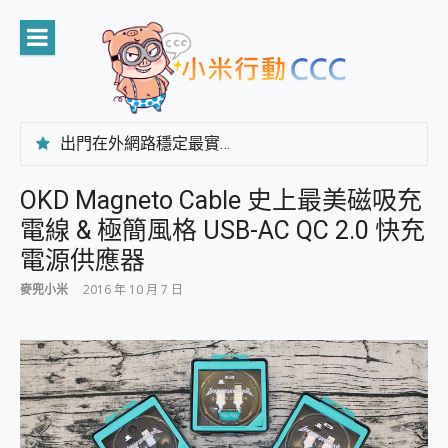
Skip
to
content
出門在外網路穩定最實在 「台灣大哥大」榮獲 4G/5G 在線率全球 NO.3 全台第一與全台六冠王實測心得，走到哪順到哪！
「AUSNAT R1 錄音卡」開箱評測~ 終結會議紀錄地獄，自動生成摘要報告，200+語言翻譯，旅遊最強搭檔。
CP 值天花板~ Bongcom BS5 足球君開箱~ 短焦投影機 3千元就能擁有！ 折扣碼在這～
OKD Magneto Cable 史上最美磁吸充
專為 PC上的 XBOX和掌機設計的 FireCuda X1070 SSD 固態硬碟開箱 評測
電線 & 極簡風格 USB-AC QC 2.0 快充
台灣製攝影機在這裡，100%全無線設計 SpotCam Solo Eco 太陽能防水雲端攝影機 SpotCam Solo 3 2.5K高畫質戶外攝影機 開箱 評測
電力超超超持久 MSI 微星 Prestige 14 AI+ D3MG-031TW 14吋 開箱評價，AI輕薄商務筆電 Copilot+ PC
電源供應器
超懂拍、耐用 AI 街拍機~ realme 16 Pro 開箱評價~ 2 億畫素 LumaColor 影像、持久續航與 IP69K 高防護
麥兜小米
2016 年 10 月 7 日
防窺黑科技 Galaxy S26 Ultra系列保護貼怎麼選？imos AR 低反光玻璃、藍寶石鏡頭貼與軍規防摔殼完整開箱評價
AI 支付 一錶搞定大小事 Xiaomi Watch 5 開箱 評測
超驚艷 讓人一眼就愛上 LENOVO 聯想 Yoga Book 9 14吋 AI輕薄筆電 開箱 評測
美到讓人超想擁有 moto pad 60 系列 與 Moto | Swarovski razr 60 冰藍限定版本 開箱 評測
好用的 EaseUS Partition Master 讓您輕鬆的移除與格式化有防寫保護的隨身碟或SD卡
一鍵修復模糊影片、舊照的 AI 好幫手! VideoProc Converter AI 新版全解析 × 年末優惠，一篇全看懂
小朋友才做選擇 投影機 RGB藍牙音響 氛圍情境燈 我通通都要！ Starfish 2 幻彩膠囊投影機｜結合「 智慧投影 & 煥彩流動 」的沈浸式生活新體驗