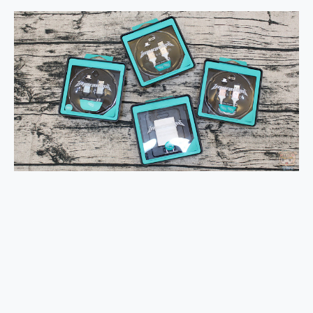
2億 APO蔡司長焦神機降臨~ vivo X200 Pro、vivo X200 就是這麼好拍
EaseUS Vocal Remover 免費線上去聲器一鍵去除人聲 人聲 音樂分離 2024 消除人聲推薦
3 個超值 MHN 飛人工具分享~~ iToolab AnyGo 魔物獵人 Now飛人 ios教學 不出門也可以到處走
Locawhere AnyTo 寶可夢飛人 AnyTo 不出門也可以飛遍全世界
小體積 40000mAh 超大容量 一次充5個設備 充好充滿 CUKTECH 酷態科 300W 微型充電站 開箱 評測
97.3% 恢復率，資料救援就是這麼簡單 EaseUS Data Recovery Wizard Free 18.0.0 業界最好的資料救援軟體
磁碟系統大風吹 有了 磁碟管理程式 EaseUS Partition Master 就是這麼簡單
全新 SONY Xperia 1 VI 開箱! 相機實測! 長焦覆蓋更遠更清晰、2日長續航、頂尖影音娛樂效能~
Xiaomi 14 Ultra 開箱 評測~ 有深度的 Leica 影像旗艦手機! 加碼小旗艦 Xiaomi 14 開箱 評測
vivo TWS 3e 真無線藍牙耳機智慧降噪升級、音質明亮溫潤，並支援雙設備連接~
MSI Claw 掌機專屬配件包 來囉 完美保護 MSI Claw A1M-026TW 電競掌機
人像旗艦 vivo V30 系列 開箱 評測! 首搭蔡司光學鏡頭、攝影棚級柔光環、拍攝功能最好玩的美拍神機 vivo V30 Pro
多個願望一次滿足 超強散熱 微星 MSI Claw A1M-026TW 電競掌機 開箱 評測
一吸完美對位 擁有超強吸力與超好用的隱磁支架 O-ONE MAG 最會吸的行動電源 開箱 評測
OPPO 哈蘇 300mm 專業增距鏡實測：Find X9 Ultra 光學長焦隨手拍，紀錄生活就是這麼簡單
Motorola edge 70 pro 及 moto g37 power上市，登錄在送飛利浦氣炸鍋
近八千元的 Soundcore Liberty 5 Pro Max，有螢幕的耳機會是智商稅嗎?
ASUS Pad 全面應援 Me Time，加碼愛奇藝黃金雙周卡體驗，專案價最低 NT$0 起