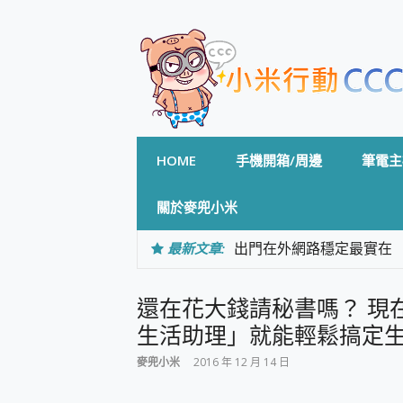
Skip
to
content
HOME
手機開箱/周邊
筆電主
關於麥兜小米
最新文章:
出門在外網路穩定最實在 「
「AUSNAT R1 錄音
CP 值天花板~ Bongco
還在花大錢請秘書嗎？ 現在只
專為 PC上的 XBOX和掌機設計
台灣製攝影機在這裡，100%全無
生活助理」就能輕鬆搞定
測
麥兜小米
2016 年 12 月 14 日
電力超超超持久 MSI 微星 Pre
超懂拍、耐用 AI 街拍機~ re