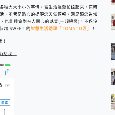
 7 Aura Edition 觸控AI筆電 開箱 評測
各種大大小小的事情，當生活逐漸忙碌起來，這時
軍規、冰感變色實測，realme 14 5G 遊戲戰鬥值爆表，效能x娛樂全都
活，不管是貼心的提醒您天氣預報，還是跟您告知
h、AirPods耳機 三個設備充電一起搞定 ONPRO MagReact™ M3 
，也能體會到被人關心的感覺(←超邊緣)。不過沒
eeArc」開放式耳掛耳機，無感配戴! 超穩超服貼，音質、通話也很
袋裡的 Zeiss 潮流攝影棚!
 SWEET 的
智慧生活助理「TOMATO匠」
！
orock 衣莉莎白 H1 Neo分子篩洗脫烘 AI 滾筒洗衣機
 最完美的家 MSI Nest Docking Station 掌機專屬擴充底座 開箱
我！
 中嘉寬頻 SoundBox 劇院串流盒 開箱 評測
ivo X200 Pro、vivo X200 就是這麼好拍
力點我！
over 免費線上去聲器一鍵去除人聲 人聲 音樂分離 2024 消除人聲推薦
~~ iToolab AnyGo 魔物獵人 Now飛人 ios教學 不出門也可以
寶可夢飛人 AnyTo 不出門也可以飛遍全世界
容量 一次充5個設備 充好充滿 CUKTECH 酷態科 300W 微型充電站
簡單 EaseUS Data Recovery Wizard Free 18.0.0 
 EaseUS Partition Master 就是這麼簡單
1 VI 開箱! 相機實測! 長焦覆蓋更遠更清晰、2日長續航、頂尖影音娛樂
 評測~ 有深度的 Leica 影像旗艦手機! 加碼小旗艦 Xiaomi 14 開箱 評測
無線藍牙耳機智慧降噪升級、音質明亮溫潤，並支援雙設備連接~
來囉 完美保護 MSI Claw A1M-026TW 電競掌機
列 開箱 評測! 首搭蔡司光學鏡頭、攝影棚級柔光環、拍攝功能最好玩的美拍神