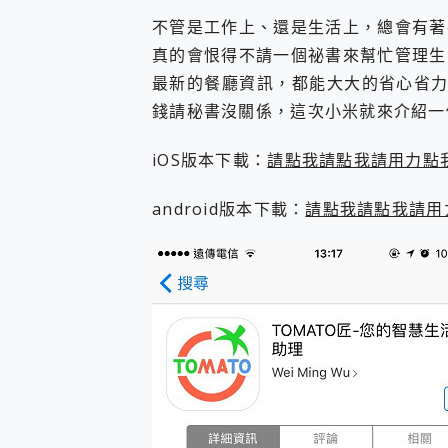
您的專屬AI 助手 Yoga Slim
不管是工作上、還是生活上，總會有著
realme 14 Pro 超硬
真的會恨得不請一個祕書來幫忙管理生
iPhone、Apple Watc
最新的餐廳資訊，都能大大的省心省力
動靜皆宜「HUAWEI Fr
好玩好拍 vivo V50 ~ 口
錢請秘書沒關係，這次小米就來介紹一個超
25種洗烘模式一機搞定! Rob
給 MSI Claw 系列電競掌機
iOS版本下載：
請點我請點我請用力點
B&O 精品級音響! Home+
2億 APO蔡司長焦神機降臨~ v
android版本下載：
請點我請點我請用
EaseUS Vocal Rem
3 個超值 MHN 飛人工具分享
Locawhere AnyTo 
小體積 40000mAh 超大
97.3% 恢復率，資料救援就是這麼
磁碟系統大風吹 有了 磁碟管理程式
全新 SONY Xperia 
Xiaomi 14 Ultra 開箱
vivo TWS 3e 真
MSI Claw 掌機專屬配件包 
人像旗艦 vivo V30 系