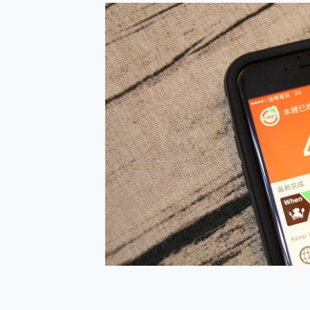
防窺黑科技 Galaxy S2
AI 支付 一錶搞定大小事 Xiao
超驚艷 讓人一眼就愛上 LENOV
美到讓人超想擁有 moto pad 
好用的 EaseUS Parti
一鍵修復模糊影片、舊照的 AI 
小朋友才做選擇 投影機 RG
式生活新體驗
外型超吸晴~ 給您絕佳操控體驗 
開箱~變身「蜘蛛人」椅子軍師
iPhone 17 系列 有認
DJI Osmo Pocket 3
小巧好吸不擋鏡頭 有Qi2認證
會走動的冷暖氣 SONY RE
寶可夢飛人外掛iToolab An
百倍變焦實測~ vivo X200
超好用的 PLAUD NoteP
COMPUTEX 2025 來
自帶線的 有線無線都能充 ONP
飛利浦 JS7310 ⚡【
是螢幕也是電視! 一機超多用途