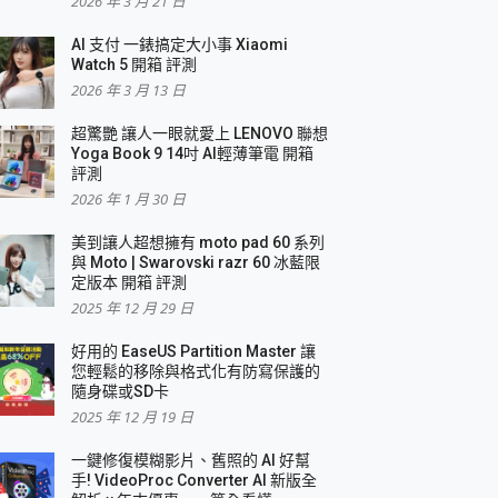
2026 年 3 月 21 日
AI 支付 一錶搞定大小事 Xiaomi
簡單
Watch 5 開箱 評測
2026 年 3 月 13 日
超驚艷 讓人一眼就愛上 LENOVO 聯想
Yoga Book 9 14吋 AI輕薄筆電 開箱
評測
2026 年 1 月 30 日
美到讓人超想擁有 moto pad 60 系列
與 Moto | Swarovski razr 60 冰藍限
定版本 開箱 評測
2025 年 12 月 29 日
好用的 EaseUS Partition Master 讓
您輕鬆的移除與格式化有防寫保護的
隨身碟或SD卡
2025 年 12 月 19 日
一鍵修復模糊影片、舊照的 AI 好幫
手! VideoProc Converter AI 新版全