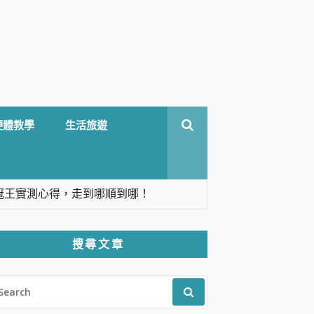
硬體教學
生活旅遊
台六冠王實測心得，走到哪順到哪！
翻譯，旅遊最強搭檔。
搜尋文章
 Solo 3 2.5K高畫質戶外攝影機 開箱 評
EARCH
pilot+ PC
R:
 IP69K 高防護