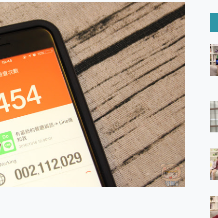
6 Ultra系列保護貼怎麼選？imos AR 低反光玻璃、藍寶石鏡頭
mi Watch 5 開箱 評測
O 聯想 Yoga Book 9 14吋 AI輕薄筆電 開箱 評測
60 系列 與 Moto | Swarovski razr 60 冰藍限定版本 開箱 評測
tion Master 讓您輕鬆的移除與格式化有防寫保護的隨身碟或SD卡
好幫手! VideoProc Converter AI 新版全解析 × 年末優惠
B藍牙音響 氛圍情境燈 我通通都要！ Starfish 2 幻彩膠囊投影
GravaStar Mercury K1 系列 異星機械鍵盤與 Mercury 
！MSI MPG 491CQP QD-OLED 超寬曲面電競螢幕，
證的防護來囉！ imos 首家導入 UL MCV 行銷宣告驗證的手機配件品牌
 爽爽帶回家 歡慶 EaseUS 21 週年到來，「Slogan 海報徵稿活動」
的 ONPRO MagReact MXs2 5000mAh薄型磁吸無線急速行
ON POCKET PRO 穿戴式智慧冷暖調溫裝置 開箱 評測
yGo全新升級，GO Fest 五折優惠嗨翻天！支援 iOS/Android！
 Pro 與 S25 Ultra 誰能滿足全場景拍攝需求？
in AI 智慧錄音膠囊~ 您的AI 秘書已上線 每月免費送你 300分鐘轉
囉！AGI亞奇雷 AI・Gaming・創作儲存方案登場，趕快來AGI亞奇雷
RO MagReact M5 10000mAh 5合1 磁吸無線急速行動電源
電急便｜行動儲能救車電源】 可靠的旅行夥伴！帶給您優異的安全性
「MSI微星 Modern MD272UPSW 27型」 4K IPS 輕薄