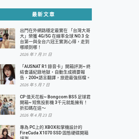
貼與軍規防摔殼完整開箱評價
最新文章
出門在外網路穩定最實在 「台灣大哥
，一篇全看懂
大」榮獲 4G/5G 在線率全球 NO.3 全
台第一與全台六冠王實測心得，走到
機｜結合「 智慧投影 & 煥彩流動 」的沈浸
哪順到哪！
2026 年 7 月 31 日
X 系列 輕量無線電競滑鼠 開箱 評測
多工辦公、爽度滿滿的終極桌面體驗
「AUSNAT R1 錄音卡」開箱評測~ 終
結會議紀錄地獄，自動生成摘要報
好康大放送
告，200+語言翻譯，旅遊最強搭檔。
動電源 開箱 評測
2026 年 5 月 7 日
CP 值天花板~ Bongcom BS5 足球君
開箱~ 短焦投影機 3千元就能擁有！
折扣碼在這～
寫
2026 年 4 月 23 日
挑戰任務抽 PS5！
 開箱 評測
專為 PC上的 XBOX和掌機設計的
與強大供電效能
FireCuda X1070 SSD 固態硬碟開箱
商用智慧聯網螢幕 開箱 評測
評測