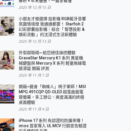
解析 × 年末優惠，一篇全看懂
2025 年 12 月 15 日
小朋友才做選擇 投影機 RGB藍牙音響
氛圍情境燈 我通通都要！ Starfish 2
幻彩膠囊投影機｜結合「 智慧投影 &
煥彩流動 」的沈浸式生活新體驗
2025 年 12 月 13 日
外型超吸晴~ 給您絕佳操控體驗
GravaStar Mercury K1 系列 異星機
械鍵盤與 Mercury X 系列 輕量無線電
競滑鼠 開箱 評測
2025 年 11 月 7 日
開箱~變身「蜘蛛人」椅子軍師！MSI
MPG 491CQP QD-OLED 超寬曲面電
競螢幕，多工辦公、爽度滿滿的終極
桌面體驗
2025 年 11 月 4 日
iPhone 17 系列 有認證的防護來囉！
imos 首家導入 UL MCV 行銷宣告驗證
的手機配件品牌