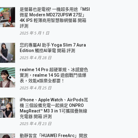
是螢幕也是電視! 一機超多用途「MSI
微星 Modern MD272UPSW 27型」
4K IPS 輕薄商用智慧聯網螢幕 開箱
評測
2025 年 5 月 1 日
您的專屬AI 助手 Yoga Slim 7 Aura
Edition 觸控AI筆電 開箱 評測
2025 年 4 月 28 日
realme 14 Pro 超硬軍規、冰感變色
實測，realme 14 5G 遊戲戰鬥值爆
表，效能x娛樂全都要！
2025 年 4 月 25 日
iPhone、Apple Watch、AirPods耳
機 三個設備充電一起搞定 ONPRO
MagReact™ M3 3 in 1可攜摺疊無線
充電器 開箱 評測
2025 年 4 月 23 日
動靜皆宜「HUAWEI FreeArc」開放