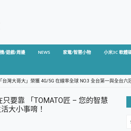
機/遊戲/周邊
NEWS
家電/智慧小物
小米3C 軟體
台灣大哥大」榮獲 4G/5G 在線率全球 NO.3 全台第一與全
卡」開箱評測~ 終結會議紀錄地獄，自動生成摘要報告，200+語言
m BS5 足球君開箱~ 短焦投影機 3千元就能擁有！ 折扣碼在這～
要靠 「TOMATO匠 – 您的智慧
的 FireCuda X1070 SSD 固態硬碟開箱 評測
線設計 SpotCam Solo Eco 太陽能防水雲端攝影機 SpotCam
生活大小事唷！
S
stige 14 AI+ D3MG-031TW 14吋 開箱評價，AI輕薄商務筆電 Co
FO
alme 16 Pro 開箱評價~ 2 億畫素 LumaColor 影像、持久續航與