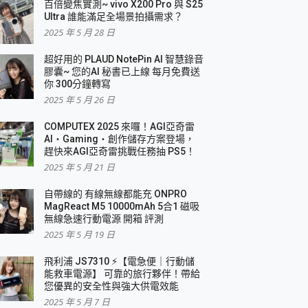
百倍變焦實測~ vivo X200 Pro 與 S25
Ultra 誰能滿足全場景拍攝需求？
2025 年 5 月 28 日
超好用的 PLAUD NotePin AI 智慧錄音
膠囊~ 您的AI 秘書已上線 每月免費送
你 300分鐘轉寫
2025 年 5 月 26 日
COMPUTEX 2025 來囉！AGI亞奇雷
AI・Gaming・創作儲存方案登場，
趕快來AGI亞奇雷挑戰任務抽 PS5！
2025 年 5 月 21 日
自帶線的 有線無線都能充 ONPRO
MagReact M5 10000mAh 5合1 磁吸
無線急速行動電源 開箱 評測
2025 年 5 月 19 日
飛利浦 JS7310 ⚡【電急便｜行動儲
能救車電源】 可靠的旅行夥伴！帶給
您優異的安全性與強大供電效能
2025 年 5 月 7 日