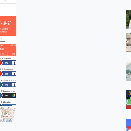
 MSI Claw A1M-026TW 電競掌機 開箱 評測
與超好用的隱磁支架 O-ONE MAG 最會吸的行動電源 開箱 評測
業增距鏡實測：Find X9 Ultra 光學長焦隨手拍，紀錄生活就是這麼
ro 及 moto g37 power上市，登錄在送飛利浦氣炸鍋
iberty 5 Pro Max，有螢幕的耳機會是智商稅嗎?
e Time，加碼愛奇藝黃金雙周卡體驗，專案價最低 NT$0 起