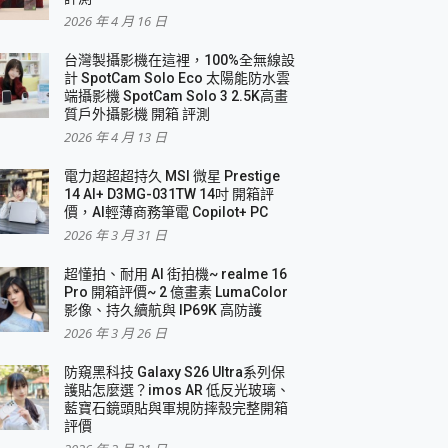
2026 年 4 月 16 日
要！
台灣製攝影機在這裡，100%全無線設
3 in 1可攜摺疊無線充電器 開箱 評測
計 SpotCam Solo Eco 太陽能防水雲
優質
端攝影機 SpotCam Solo 3 2.5K高畫
質戶外攝影機 開箱 評測
2026 年 4 月 13 日
 評測
電力超超超持久 MSI 微星 Prestige
14 AI+ D3MG-031TW 14吋 開箱評
價，AI輕薄商務筆電 Copilot+ PC
2026 年 3 月 31 日
到處走
超懂拍、耐用 AI 街拍機~ realme 16
 開箱 評測
Pro 開箱評價~ 2 億畫素 LumaColor
業界最好的資料救援軟體
影像、持久續航與 IP69K 高防護
2026 年 3 月 26 日
效能~
防窺黑科技 Galaxy S26 Ultra系列保
護貼怎麼選？imos AR 低反光玻璃、
藍寶石鏡頭貼與軍規防摔殼完整開箱
評價
機 vivo V30 Pro