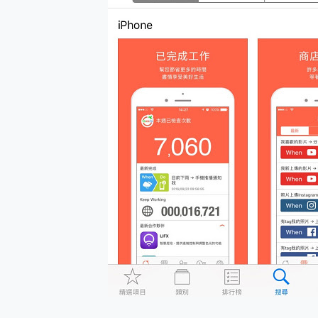
多個願望一次滿足 超強散熱 微星
一吸完美對位 擁有超強吸力
OPPO 哈蘇 300mm 專
Motorola edge 70 p
近八千元的 Soundcore L
ASUS Pad 全面應援 M