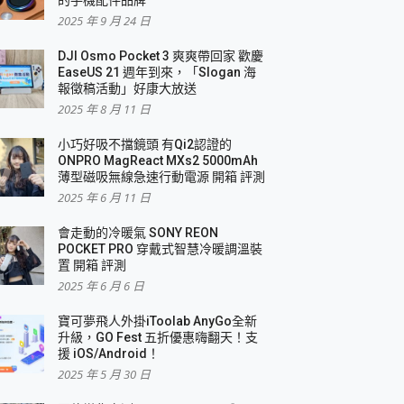
2025 年 9 月 24 日
DJI Osmo Pocket 3 爽爽帶回家 歡慶
EaseUS 21 週年到來，「Slogan 海
報徵稿活動」好康大放送
2025 年 8 月 11 日
小巧好吸不擋鏡頭 有Qi2認證的
ONPRO MagReact MXs2 5000mAh
薄型磁吸無線急速行動電源 開箱 評測
2025 年 6 月 11 日
會走動的冷暖氣 SONY REON
POCKET PRO 穿戴式智慧冷暖調溫裝
置 開箱 評測
2025 年 6 月 6 日
寶可夢飛人外掛iToolab AnyGo全新
升級，GO Fest 五折優惠嗨翻天！支
援 iOS/Android！
2025 年 5 月 30 日