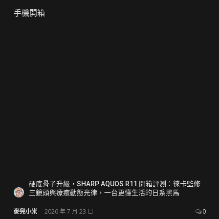
手機開箱
硬底骨子升級，SHARP AQUOS R11 開箱評測：徠卡監修
三鏡頭與療癒動態光律，一台更懂生活的日系黑馬
麥兜小米
2026 年 7 月 23 日
0