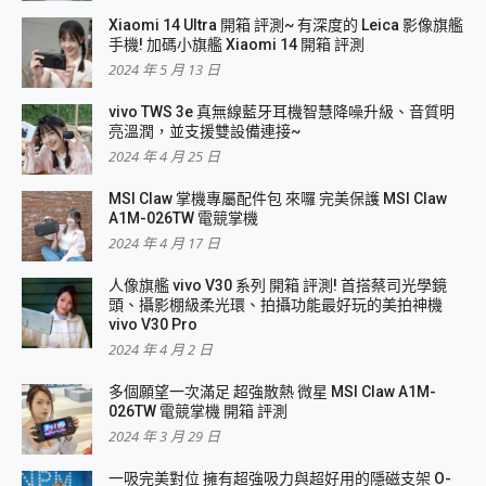
Xiaomi 14 Ultra 開箱 評測~ 有深度的 Leica 影像旗艦
手機! 加碼小旗艦 Xiaomi 14 開箱 評測
2024 年 5 月 13 日
vivo TWS 3e 真無線藍牙耳機智慧降噪升級、音質明
亮溫潤，並支援雙設備連接~
2024 年 4 月 25 日
MSI Claw 掌機專屬配件包 來囉 完美保護 MSI Claw
A1M-026TW 電競掌機
2024 年 4 月 17 日
人像旗艦 vivo V30 系列 開箱 評測! 首搭蔡司光學鏡
頭、攝影棚級柔光環、拍攝功能最好玩的美拍神機
vivo V30 Pro
2024 年 4 月 2 日
多個願望一次滿足 超強散熱 微星 MSI Claw A1M-
026TW 電競掌機 開箱 評測
2024 年 3 月 29 日
一吸完美對位 擁有超強吸力與超好用的隱磁支架 O-