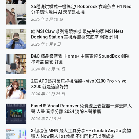
25種洗烘模式一機搞定! Roborock 衣莉莎白 H1 Neo
分子篩洗脫烘 AI 滾筒洗衣機
2025 年 2 月 10 日
給 MSI Claw 系列電競掌機 最完美的家 MSI Nest
Docking Station 掌機專屬擴充底座 開箱 評測
2025 年 1 月 9 日
B&O 精品級音響! Home+ 中嘉寬頻 SoundBox 劇院
串流盒 開箱 評測
2024 年 12 月 10 日
2億 APO蔡司長焦神機降臨~ vivo X200 Pro、vivo
X200 就是這麼好拍
2024 年 11 月 25 日
EaseUS Vocal Remover 免費線上去聲器一鍵去除人
聲 人聲 音樂分離 2024 消除人聲推薦
2024 年 7 月 8 日
3 個超值 MHN 飛人工具分享~~ iToolab AnyGo 魔物
獵人 Now飛人 ios教學 不出門也可以到處走