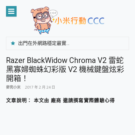
Skip
to
content
出門在外網路穩定最實在 「台灣大哥大」榮獲 4G/5G 在線率全球 NO.3 全台第一與全台六冠王實測心得，走到哪順到哪！
「AUSNAT R1 錄音卡」開箱評測~ 終結會議紀錄地獄，自動生成摘要報告，200+語言翻譯，旅遊最強搭檔。
CP 值天花板~ Bongcom BS5 足球君開箱~ 短焦投影機 3千元就能擁有！ 折扣碼在這～
Razer BlackWidow Chroma V2 雷蛇
專為 PC上的 XBOX和掌機設計的 FireCuda X1070 SSD 固態硬碟開箱 評測
黑寡婦蜘蛛幻彩版 V2 機械鍵盤炫彩
台灣製攝影機在這裡，100%全無線設計 SpotCam Solo Eco 太陽能防水雲端攝影機 SpotCam Solo 3 2.5K高畫質戶外攝影機 開箱 評測
電力超超超持久 MSI 微星 Prestige 14 AI+ D3MG-031TW 14吋 開箱評價，AI輕薄商務筆電 Copilot+ PC
開箱！
超懂拍、耐用 AI 街拍機~ realme 16 Pro 開箱評價~ 2 億畫素 LumaColor 影像、持久續航與 IP69K 高防護
麥兜小米
2017 年 2 月 24 日
防窺黑科技 Galaxy S26 Ultra系列保護貼怎麼選？imos AR 低反光玻璃、藍寶石鏡頭貼與軍規防摔殼完整開箱評價
AI 支付 一錶搞定大小事 Xiaomi Watch 5 開箱 評測
文章說明： 本文由 廠商 邀請撰寫實際體驗心得
超驚艷 讓人一眼就愛上 LENOVO 聯想 Yoga Book 9 14吋 AI輕薄筆電 開箱 評測
美到讓人超想擁有 moto pad 60 系列 與 Moto | Swarovski razr 60 冰藍限定版本 開箱 評測
好用的 EaseUS Partition Master 讓您輕鬆的移除與格式化有防寫保護的隨身碟或SD卡
一鍵修復模糊影片、舊照的 AI 好幫手! VideoProc Converter AI 新版全解析 × 年末優惠，一篇全看懂
小朋友才做選擇 投影機 RGB藍牙音響 氛圍情境燈 我通通都要！ Starfish 2 幻彩膠囊投影機｜結合「 智慧投影 & 煥彩流動 」的沈浸式生活新體驗