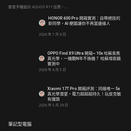
夏普手機設計 AQUOS R11 出眾，...
HONOR 600 Pro 開箱實測：自帶絕技的
新同學，AI 梗圖讓你不再當邊緣人
2026 年 7 月 6 日
OPPO Find X9 Ultra 開箱~ 10x 哈蘇長焦
真光學，一機戰N年不換機？ 哈蘇增距鏡
實測中
2026 年 6 月 5 日
Xiaomi 17T Pro 開箱評測：同級唯一 5x
真光學潛望，電力超超超持久！玩皮克敏
有擋頭
2026 年 5 月 29 日
筆記型電腦