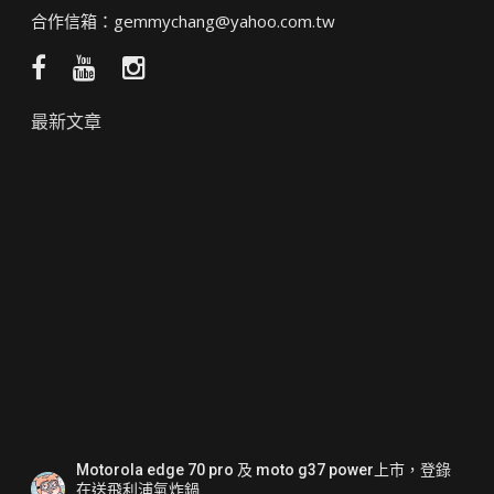
合作信箱：
gemmychang@yahoo.com.tw
Facebook
YouTube
Instagram
粉
頻
絲
道
最新文章
團
Motorola edge 70 pro 及 moto g37 power上市，登錄
在送飛利浦氣炸鍋