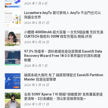
2024 年 7 月 4 日
Locawhere AnyTo 寶可夢飛人 AnyTo 不出門也可以
飛遍全世界
2024 年 6 月 27 日
小體積 40000mAh 超大容量 一次充5個設備 充好充滿
CUKTECH 酷態科 300W 微型充電站 開箱 評測
2024 年 6 月 24 日
97.3% 恢復率，資料救援就是這麼簡單 EaseUS Data
Recovery Wizard Free 18.0.0 業界最好的資料救援
軟體
2024 年 6 月 7 日
磁碟系統大風吹 有了 磁碟管理程式 EaseUS Partition
Master 就是這麼簡單
2024 年 5 月 18 日
全新 SONY Xperia 1 VI 開箱! 相機實測! 長焦覆蓋更遠
更清晰、2日長續航、頂尖影音娛樂效能~
2024 年 5 月 17 日