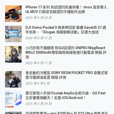
iPhone 17 系列 有認證的防護來囉！ imos 首家導入
UL MCV 行銷宣告驗證的手機配件品牌
2025 年 9 月 24 日
DJI Osmo Pocket 3 爽爽帶回家 歡慶 EaseUS 21 週
年到來，「Slogan 海報徵稿活動」好康大放送
2025 年 8 月 11 日
小巧好吸不擋鏡頭 有Qi2認證的 ONPRO MagReact
MXs2 5000mAh薄型磁吸無線急速行動電源 開箱 評
測
2025 年 6 月 11 日
會走動的冷暖氣 SONY REON POCKET PRO 穿戴式智
慧冷暖調溫裝置 開箱 評測
2025 年 6 月 6 日
寶可夢飛人外掛iToolab AnyGo全新升級，GO Fest
五折優惠嗨翻天！支援 iOS/Android！
2025 年 5 月 30 日
百倍變焦實測~ vivo X200 Pro 與 S25 Ultra 誰能滿足