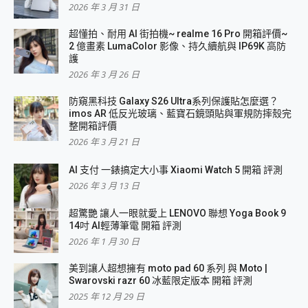
2026 年 3 月 31 日
超懂拍、耐用 AI 街拍機~ realme 16 Pro 開箱評價~
2 億畫素 LumaColor 影像、持久續航與 IP69K 高防
護
2026 年 3 月 26 日
防窺黑科技 Galaxy S26 Ultra系列保護貼怎麼選？
imos AR 低反光玻璃、藍寶石鏡頭貼與軍規防摔殼完
整開箱評價
2026 年 3 月 21 日
AI 支付 一錶搞定大小事 Xiaomi Watch 5 開箱 評測
2026 年 3 月 13 日
超驚艷 讓人一眼就愛上 LENOVO 聯想 Yoga Book 9
14吋 AI輕薄筆電 開箱 評測
2026 年 1 月 30 日
美到讓人超想擁有 moto pad 60 系列 與 Moto |
Swarovski razr 60 冰藍限定版本 開箱 評測
2025 年 12 月 29 日