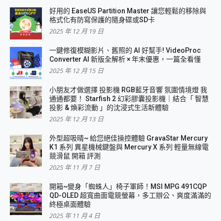
好用的 EaseUS Partition Master 讓您輕鬆的移除與
格式化有防寫保護的隨身碟或SD卡
2025 年 12 月 19 日
一鍵修復模糊影片、舊照的 AI 好幫手! VideoProc
Converter AI 新版全解析 × 年末優惠，一篇全看懂
2025 年 12 月 15 日
小朋友才做選擇 投影機 RGB藍牙音響 氛圍情境燈 我
通通都要！ Starfish 2 幻彩膠囊投影機｜結合「 智慧
投影 & 煥彩流動 」的沈浸式生活新體驗
2025 年 12 月 13 日
外型超吸晴~ 給您絕佳操控體驗 GravaStar Mercury
K1 系列 異星機械鍵盤與 Mercury X 系列 輕量無線電
競滑鼠 開箱 評測
2025 年 11 月 7 日
開箱~變身「蜘蛛人」椅子軍師！MSI MPG 491CQP
QD-OLED 超寬曲面電競螢幕，多工辦公、爽度滿滿的
終極桌面體驗
2025 年 11 月 4 日