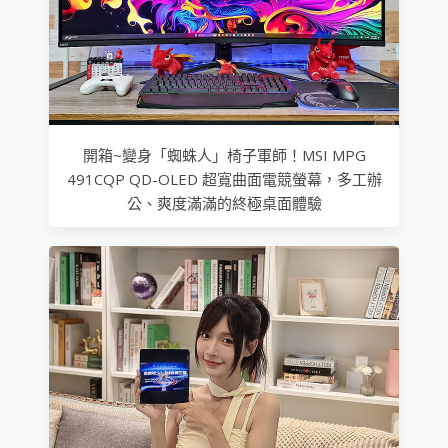
開箱~變身「蜘蛛人」椅子軍師！MSI MPG
491CQP QD-OLED 超寬曲面電競螢幕，多工辦
公、爽度滿滿的終極桌面體驗