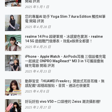
開箱 評測
2025 年 5 月 1 日
您的專屬AI 助手 Yoga Slim 7 Aura Edition 觸控AI筆
電 開箱 評測
2025 年 4 月 28 日
realme 14 Pro 超硬軍規、冰感變色實測，realme
14 5G 遊戲戰鬥值爆表，效能x娛樂全都要！
2025 年 4 月 25 日
iPhone、Apple Watch、AirPods耳機 三個設備充電
一起搞定 ONPRO MagReact™ M3 3 in 1可攜摺疊無
線充電器 開箱 評測
2025 年 4 月 23 日
動靜皆宜「HUAWEI FreeArc」開放式耳掛耳機，無
感配戴! 超穩超服貼，音質、通話也很優質
2025 年 4 月 8 日
好玩好拍 vivo V50 ~ 口袋裡的 Zeiss 潮流攝影棚!
2025 年 2 月 27 日