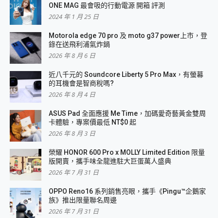
ONE MAG 最會吸的行動電源 開箱 評測
2024 年 1 月 25 日
Motorola edge 70 pro 及 moto g37 power上市，登
錄在送飛利浦氣炸鍋
2026 年 8 月 6 日
近八千元的 Soundcore Liberty 5 Pro Max，有螢幕
的耳機會是智商稅嗎?
2026 年 8 月 4 日
ASUS Pad 全面應援 Me Time，加碼愛奇藝黃金雙周
卡體驗，專案價最低 NT$0 起
2026 年 8 月 3 日
榮耀 HONOR 600 Pro x MOLLY Limited Edition 限量
版開賣，攜手味全龍進駐大巨蛋萬人盛典
2026 年 7 月 31 日
OPPO Reno16 系列銷售亮眼，攜手《Pingu™企鵝家
族》推出限量聯名周邊
2026 年 7 月 31 日