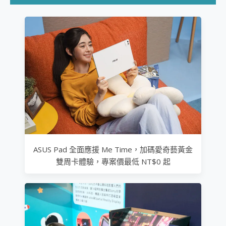
2億 APO蔡司長焦神機降臨~ vivo X200 Pro、vivo X200 就是這麼好拍
EaseUS Vocal Remover 免費線上去聲器一鍵去除人聲 人聲 音樂分離 2024 消除人聲推薦
3 個超值 MHN 飛人工具分享~~ iToolab AnyGo 魔物獵人 Now飛人 ios教學 不出門也可以到處走
Locawhere AnyTo 寶可夢飛人 AnyTo 不出門也可以飛遍全世界
小體積 40000mAh 超大容量 一次充5個設備 充好充滿 CUKTECH 酷態科 300W 微型充電站 開箱 評測
97.3% 恢復率，資料救援就是這麼簡單 EaseUS Data Recovery Wizard Free 18.0.0 業界最好的資料救援軟體
磁碟系統大風吹 有了 磁碟管理程式 EaseUS Partition Master 就是這麼簡單
全新 SONY Xperia 1 VI 開箱! 相機實測! 長焦覆蓋更遠更清晰、2日長續航、頂尖影音娛樂效能~
Xiaomi 14 Ultra 開箱 評測~ 有深度的 Leica 影像旗艦手機! 加碼小旗艦 Xiaomi 14 開箱 評測
vivo TWS 3e 真無線藍牙耳機智慧降噪升級、音質明亮溫潤，並支援雙設備連接~
MSI Claw 掌機專屬配件包 來囉 完美保護 MSI Claw A1M-026TW 電競掌機
人像旗艦 vivo V30 系列 開箱 評測! 首搭蔡司光學鏡頭、攝影棚級柔光環、拍攝功能最好玩的美拍神機 vivo V30 Pro
多個願望一次滿足 超強散熱 微星 MSI Claw A1M-026TW 電競掌機 開箱 評測
ASUS Pad 全面應援 Me Time，加碼愛奇藝黃金
一吸完美對位 擁有超強吸力與超好用的隱磁支架 O-ONE MAG 最會吸的行動電源 開箱 評測
雙周卡體驗，專案價最低 NT$0 起
Motorola edge 70 pro 及 moto g37 power上市，登錄在送飛利浦氣炸鍋
近八千元的 Soundcore Liberty 5 Pro Max，有螢幕的耳機會是智商稅嗎?
ASUS Pad 全面應援 Me Time，加碼愛奇藝黃金雙周卡體驗，專案價最低 NT$0 起
榮耀 HONOR 600 Pro x MOLLY Limited Edition 限量版開賣，攜手味全龍進駐大巨蛋萬人盛典