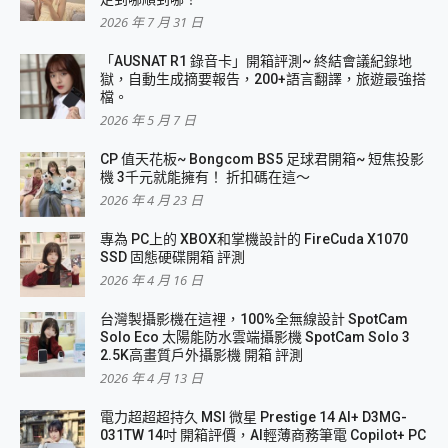
2026 年 7 月 31 日
「AUSNAT R1 錄音卡」開箱評測~ 終結會議紀錄地
獄，自動生成摘要報告，200+語言翻譯，旅遊最強搭
檔。
2026 年 5 月 7 日
CP 值天花板~ Bongcom BS5 足球君開箱~ 短焦投影
機 3千元就能擁有！ 折扣碼在這～
2026 年 4 月 23 日
專為 PC上的 XBOX和掌機設計的 FireCuda X1070
SSD 固態硬碟開箱 評測
2026 年 4 月 16 日
台灣製攝影機在這裡，100%全無線設計 SpotCam
Solo Eco 太陽能防水雲端攝影機 SpotCam Solo 3
2.5K高畫質戶外攝影機 開箱 評測
2026 年 4 月 13 日
電力超超超持久 MSI 微星 Prestige 14 AI+ D3MG-
031TW 14吋 開箱評價，AI輕薄商務筆電 Copilot+ PC