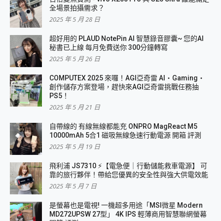
全場景拍攝需求？
2025 年 5 月 28 日
超好用的 PLAUD NotePin AI 智慧錄音膠囊~ 您的AI
秘書已上線 每月免費送你 300分鐘轉寫
2025 年 5 月 26 日
COMPUTEX 2025 來囉！AGI亞奇雷 AI・Gaming・
創作儲存方案登場，趕快來AGI亞奇雷挑戰任務抽
PS5！
2025 年 5 月 21 日
自帶線的 有線無線都能充 ONPRO MagReact M5
10000mAh 5合1 磁吸無線急速行動電源 開箱 評測
2025 年 5 月 19 日
飛利浦 JS7310 ⚡【電急便｜行動儲能救車電源】 可
靠的旅行夥伴！帶給您優異的安全性與強大供電效能
2025 年 5 月 7 日
是螢幕也是電視! 一機超多用途「MSI微星 Modern
MD272UPSW 27型」 4K IPS 輕薄商用智慧聯網螢幕