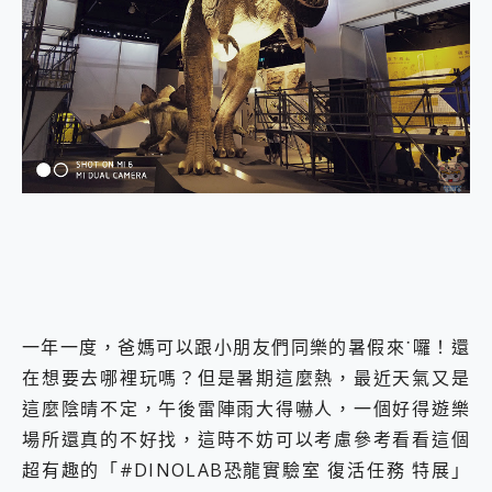
外型超吸晴~ 給您絕佳操控體驗 GravaStar Mercury K1 系列 異星機械鍵盤與 Mercury X 系列 輕量無線電競滑鼠 開箱 評測
開箱~變身「蜘蛛人」椅子軍師！MSI MPG 491CQP QD-OLED 超寬曲面電競螢幕，多工辦公、爽度滿滿的終極桌面體驗
iPhone 17 系列 有認證的防護來囉！ imos 首家導入 UL MCV 行銷宣告驗證的手機配件品牌
DJI Osmo Pocket 3 爽爽帶回家 歡慶 EaseUS 21 週年到來，「Slogan 海報徵稿活動」好康大放送
小巧好吸不擋鏡頭 有Qi2認證的 ONPRO MagReact MXs2 5000mAh薄型磁吸無線急速行動電源 開箱 評測
會走動的冷暖氣 SONY REON POCKET PRO 穿戴式智慧冷暖調溫裝置 開箱 評測
寶可夢飛人外掛iToolab AnyGo全新升級，GO Fest 五折優惠嗨翻天！支援 iOS/Android！
百倍變焦實測~ vivo X200 Pro 與 S25 Ultra 誰能滿足全場景拍攝需求？
超好用的 PLAUD NotePin AI 智慧錄音膠囊~ 您的AI 秘書已上線 每月免費送你 300分鐘轉寫
COMPUTEX 2025 來囉！AGI亞奇雷 AI・Gaming・創作儲存方案登場，趕快來AGI亞奇雷挑戰任務抽 PS5！
自帶線的 有線無線都能充 ONPRO MagReact M5 10000mAh 5合1 磁吸無線急速行動電源 開箱 評測
飛利浦 JS7310 ⚡【電急便｜行動儲能救車電源】 可靠的旅行夥伴！帶給您優異的安全性與強大供電效能
是螢幕也是電視! 一機超多用途「MSI微星 Modern MD272UPSW 27型」 4K IPS 輕薄商用智慧聯網螢幕 開箱 評測
您的專屬AI 助手 Yoga Slim 7 Aura Edition 觸控AI筆電 開箱 評測
realme 14 Pro 超硬軍規、冰感變色實測，realme 14 5G 遊戲戰鬥值爆表，效能x娛樂全都要！
一年一度，爸媽可以跟小朋友們同樂的暑假來˙囉！還
iPhone、Apple Watch、AirPods耳機 三個設備充電一起搞定 ONPRO MagReact™ M3 3 in 1可攜摺疊無線充電器 開箱 評測
在想要去哪裡玩嗎？但是暑期這麼熱，最近天氣又是
動靜皆宜「HUAWEI FreeArc」開放式耳掛耳機，無感配戴! 超穩超服貼，音質、通話也很優質
這麼陰晴不定，午後雷陣雨大得嚇人，一個好得遊樂
好玩好拍 vivo V50 ~ 口袋裡的 Zeiss 潮流攝影棚!
場所還真的不好找，這時不妨可以考慮參考看看這個
25種洗烘模式一機搞定! Roborock 衣莉莎白 H1 Neo分子篩洗脫烘 AI 滾筒洗衣機
給 MSI Claw 系列電競掌機 最完美的家 MSI Nest Docking Station 掌機專屬擴充底座 開箱 評測
超有趣的「#DINOLAB恐龍實驗室 復活任務 特展」
B&O 精品級音響! Home+ 中嘉寬頻 SoundBox 劇院串流盒 開箱 評測