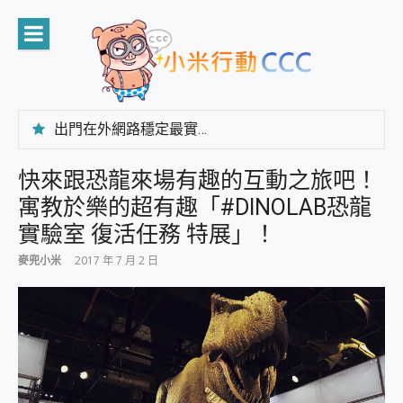
Skip
to
content
出門在外網路穩定最實在 「台灣大哥大」榮獲 4G/5G 在線率全球 NO.3 全台第一與全台六冠王實測心得，走到哪順到哪！
「AUSNAT R1 錄音卡」開箱評測~ 終結會議紀錄地獄，自動生成摘要報告，200+語言翻譯，旅遊最強搭檔。
CP 值天花板~ Bongcom BS5 足球君開箱~ 短焦投影機 3千元就能擁有！ 折扣碼在這～
快來跟恐龍來場有趣的互動之旅吧！
專為 PC上的 XBOX和掌機設計的 FireCuda X1070 SSD 固態硬碟開箱 評測
寓教於樂的超有趣「#DINOLAB恐龍
台灣製攝影機在這裡，100%全無線設計 SpotCam Solo Eco 太陽能防水雲端攝影機 SpotCam Solo 3 2.5K高畫質戶外攝影機 開箱 評測
電力超超超持久 MSI 微星 Prestige 14 AI+ D3MG-031TW 14吋 開箱評價，AI輕薄商務筆電 Copilot+ PC
實驗室 復活任務 特展」！
超懂拍、耐用 AI 街拍機~ realme 16 Pro 開箱評價~ 2 億畫素 LumaColor 影像、持久續航與 IP69K 高防護
麥兜小米
2017 年 7 月 2 日
防窺黑科技 Galaxy S26 Ultra系列保護貼怎麼選？imos AR 低反光玻璃、藍寶石鏡頭貼與軍規防摔殼完整開箱評價
AI 支付 一錶搞定大小事 Xiaomi Watch 5 開箱 評測
超驚艷 讓人一眼就愛上 LENOVO 聯想 Yoga Book 9 14吋 AI輕薄筆電 開箱 評測
美到讓人超想擁有 moto pad 60 系列 與 Moto | Swarovski razr 60 冰藍限定版本 開箱 評測
好用的 EaseUS Partition Master 讓您輕鬆的移除與格式化有防寫保護的隨身碟或SD卡
一鍵修復模糊影片、舊照的 AI 好幫手! VideoProc Converter AI 新版全解析 × 年末優惠，一篇全看懂
小朋友才做選擇 投影機 RGB藍牙音響 氛圍情境燈 我通通都要！ Starfish 2 幻彩膠囊投影機｜結合「 智慧投影 & 煥彩流動 」的沈浸式生活新體驗