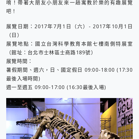
唷！帶著大朋友小朋友來一趟寓教於樂的有趣展覽
2億 APO蔡司長焦神機降臨~ vivo X200 Pro、vivo X200 就是這麼好拍
吧！
EaseUS Vocal Remover 免費線上去聲器一鍵去除人聲 人聲 音樂分離 2024 消除人聲推薦
3 個超值 MHN 飛人工具分享~~ iToolab AnyGo 魔物獵人 Now飛人 ios教學 不出門也可以到處走
Locawhere AnyTo 寶可夢飛人 AnyTo 不出門也可以飛遍全世界
展覽日期：2017年7月1日（六）- 2017年10月1日
小體積 40000mAh 超大容量 一次充5個設備 充好充滿 CUKTECH 酷態科 300W 微型充電站 開箱 評測
（日）
97.3% 恢復率，資料救援就是這麼簡單 EaseUS Data Recovery Wizard Free 18.0.0 業界最好的資料救援軟體
展覽地點：國立台灣科學教育本館七樓南側特展室
磁碟系統大風吹 有了 磁碟管理程式 EaseUS Partition Master 就是這麼簡單
（館址：台北市士林區士商路189號）
全新 SONY Xperia 1 VI 開箱! 相機實測! 長焦覆蓋更遠更清晰、2日長續航、頂尖影音娛樂效能~
Xiaomi 14 Ultra 開箱 評測~ 有深度的 Leica 影像旗艦手機! 加碼小旗艦 Xiaomi 14 開箱 評測
展覽時間：
vivo TWS 3e 真無線藍牙耳機智慧降噪升級、音質明亮溫潤，並支援雙設備連接~
暑假期間、週六，日、國定假日 09:00-18:00 (17:30
MSI Claw 掌機專屬配件包 來囉 完美保護 MSI Claw A1M-026TW 電競掌機
最後入場時間)
人像旗艦 vivo V30 系列 開箱 評測! 首搭蔡司光學鏡頭、攝影棚級柔光環、拍攝功能最好玩的美拍神機 vivo V30 Pro
週一至週五 09:00-17:00 (16:30最後入場)
多個願望一次滿足 超強散熱 微星 MSI Claw A1M-026TW 電競掌機 開箱 評測
一吸完美對位 擁有超強吸力與超好用的隱磁支架 O-ONE MAG 最會吸的行動電源 開箱 評測
Motorola edge 70 pro 及 moto g37 power上市，登錄在送飛利浦氣炸鍋
近八千元的 Soundcore Liberty 5 Pro Max，有螢幕的耳機會是智商稅嗎?
ASUS Pad 全面應援 Me Time，加碼愛奇藝黃金雙周卡體驗，專案價最低 NT$0 起
榮耀 HONOR 600 Pro x MOLLY Limited Edition 限量版開賣，攜手味全龍進駐大巨蛋萬人盛典