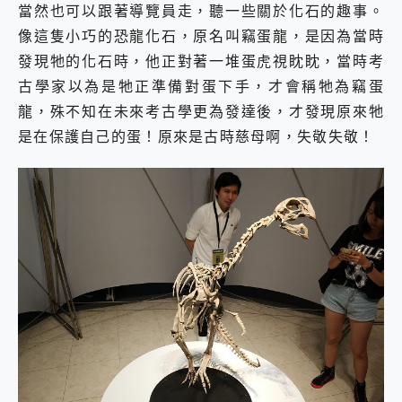
當然也可以跟著導覽員走，聽一些關於化石的趣事。
像這隻小巧的恐龍化石，原名叫竊蛋龍，是因為當時
發現牠的化石時，他正對著一堆蛋虎視眈眈，當時考
古學家以為是牠正準備對蛋下手，才會稱牠為竊蛋
龍，殊不知在未來考古學更為發達後，才發現原來牠
是在保護自己的蛋！原來是古時慈母啊，失敬失敬！