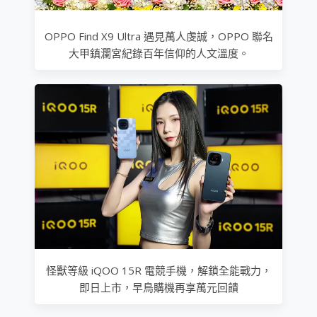
OPPO Find X9 Ultra 遇見萬人虔誠，OPPO 聯名
大甲鎮瀾宮紀錄百年信仰的人文溫度。
怪獸等級 iQOO 15R 電競手機，解鎖全能戰力，
即日上市，早鳥購機再享萬元回饋