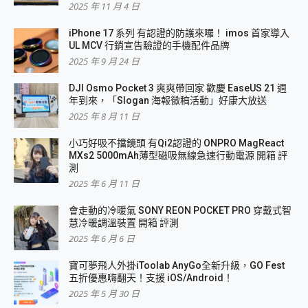
2025 年 11 月 4 日
iPhone 17 系列 有認證的防護來囉！ imos 首家導入
UL MCV 行銷宣告驗證的手機配件品牌
2025 年 9 月 24 日
DJI Osmo Pocket 3 爽爽帶回家 歡慶 EaseUS 21 週
年到來，「Slogan 海報徵稿活動」好康大放送
2025 年 8 月 11 日
小巧好吸不擋鏡頭 有Qi2認證的 ONPRO MagReact
MXs2 5000mAh薄型磁吸無線急速行動電源 開箱 評
測
2025 年 6 月 11 日
會走動的冷暖氣 SONY REON POCKET PRO 穿戴式智
慧冷暖調溫裝置 開箱 評測
2025 年 6 月 6 日
寶可夢飛人外掛iToolab AnyGo全新升級，GO Fest
五折優惠嗨翻天！支援 iOS/Android！
2025 年 5 月 30 日