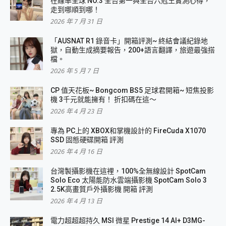
在線率全球 NO.3 全台第一與全台六冠王實測心得，
走到哪順到哪！
2026 年 7 月 31 日
「AUSNAT R1 錄音卡」開箱評測~ 終結會議紀錄地
獄，自動生成摘要報告，200+語言翻譯，旅遊最強搭
檔。
2026 年 5 月 7 日
CP 值天花板~ Bongcom BS5 足球君開箱~ 短焦投影
機 3千元就能擁有！ 折扣碼在這～
2026 年 4 月 23 日
專為 PC上的 XBOX和掌機設計的 FireCuda X1070
SSD 固態硬碟開箱 評測
2026 年 4 月 16 日
台灣製攝影機在這裡，100%全無線設計 SpotCam
Solo Eco 太陽能防水雲端攝影機 SpotCam Solo 3
2.5K高畫質戶外攝影機 開箱 評測
2026 年 4 月 13 日
電力超超超持久 MSI 微星 Prestige 14 AI+ D3MG-