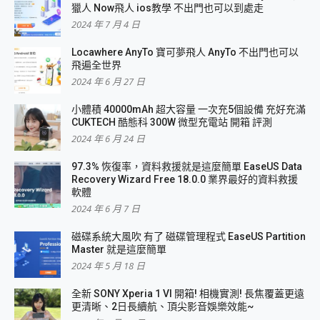
獵人 Now飛人 ios教學 不出門也可以到處走
2024 年 7 月 4 日
Locawhere AnyTo 寶可夢飛人 AnyTo 不出門也可以
飛遍全世界
2024 年 6 月 27 日
小體積 40000mAh 超大容量 一次充5個設備 充好充滿
CUKTECH 酷態科 300W 微型充電站 開箱 評測
2024 年 6 月 24 日
97.3% 恢復率，資料救援就是這麼簡單 EaseUS Data
Recovery Wizard Free 18.0.0 業界最好的資料救援
軟體
2024 年 6 月 7 日
磁碟系統大風吹 有了 磁碟管理程式 EaseUS Partition
Master 就是這麼簡單
2024 年 5 月 18 日
全新 SONY Xperia 1 VI 開箱! 相機實測! 長焦覆蓋更遠
更清晰、2日長續航、頂尖影音娛樂效能~