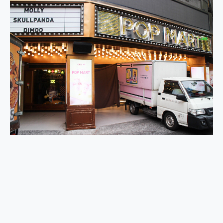
2億 APO蔡司長焦神機降臨~ vivo X200 Pro、vivo X200 就是這麼好拍
EaseUS Vocal Remover 免費線上去聲器一鍵去除人聲 人聲 音樂分離 2024 消除人聲推薦
3 個超值 MHN 飛人工具分享~~ iToolab AnyGo 魔物獵人 Now飛人 ios教學 不出門也可以到處走
Locawhere AnyTo 寶可夢飛人 AnyTo 不出門也可以飛遍全世界
小體積 40000mAh 超大容量 一次充5個設備 充好充滿 CUKTECH 酷態科 300W 微型充電站 開箱 評測
97.3% 恢復率，資料救援就是這麼簡單 EaseUS Data Recovery Wizard Free 18.0.0 業界最好的資料救援軟體
磁碟系統大風吹 有了 磁碟管理程式 EaseUS Partition Master 就是這麼簡單
全新 SONY Xperia 1 VI 開箱! 相機實測! 長焦覆蓋更遠更清晰、2日長續航、頂尖影音娛樂效能~
Xiaomi 14 Ultra 開箱 評測~ 有深度的 Leica 影像旗艦手機! 加碼小旗艦 Xiaomi 14 開箱 評測
vivo TWS 3e 真無線藍牙耳機智慧降噪升級、音質明亮溫潤，並支援雙設備連接~
MSI Claw 掌機專屬配件包 來囉 完美保護 MSI Claw A1M-026TW 電競掌機
人像旗艦 vivo V30 系列 開箱 評測! 首搭蔡司光學鏡頭、攝影棚級柔光環、拍攝功能最好玩的美拍神機 vivo V30 Pro
多個願望一次滿足 超強散熱 微星 MSI Claw A1M-026TW 電競掌機 開箱 評測
一吸完美對位 擁有超強吸力與超好用的隱磁支架 O-ONE MAG 最會吸的行動電源 開箱 評測
OPPO 哈蘇 300mm 專業增距鏡實測：Find X9 Ultra 光學長焦隨手拍，紀錄生活就是這麼簡單
Motorola edge 70 pro 及 moto g37 power上市，登錄在送飛利浦氣炸鍋
近八千元的 Soundcore Liberty 5 Pro Max，有螢幕的耳機會是智商稅嗎?
ASUS Pad 全面應援 Me Time，加碼愛奇藝黃金雙周卡體驗，專案價最低 NT$0 起