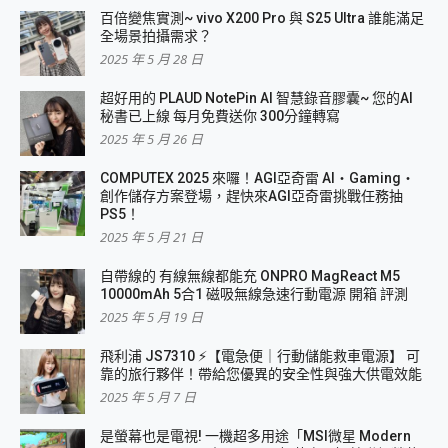
百倍變焦實測~ vivo X200 Pro 與 S25 Ultra 誰能滿足
全場景拍攝需求？
2025 年 5 月 28 日
超好用的 PLAUD NotePin AI 智慧錄音膠囊~ 您的AI
秘書已上線 每月免費送你 300分鐘轉寫
2025 年 5 月 26 日
COMPUTEX 2025 來囉！AGI亞奇雷 AI・Gaming・
創作儲存方案登場，趕快來AGI亞奇雷挑戰任務抽
PS5！
2025 年 5 月 21 日
自帶線的 有線無線都能充 ONPRO MagReact M5
10000mAh 5合1 磁吸無線急速行動電源 開箱 評測
2025 年 5 月 19 日
飛利浦 JS7310 ⚡【電急便｜行動儲能救車電源】 可
靠的旅行夥伴！帶給您優異的安全性與強大供電效能
2025 年 5 月 7 日
是螢幕也是電視! 一機超多用途「MSI微星 Modern