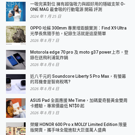
一吸完美對位 擁有超強吸力與超好用的隱磁支架 O-
ONE MAG 最會吸的行動電源 開箱 評測
2024 年 1 月 25 日
OPPO 哈蘇 300mm 專業增距鏡實測：Find X9 Ultra
光學長焦隨手拍，紀錄生活就是這麼簡單
2026 年 8 月 7 日
Motorola edge 70 pro 及 moto g37 power上市，登
錄在送飛利浦氣炸鍋
2026 年 8 月 6 日
近八千元的 Soundcore Liberty 5 Pro Max，有螢幕
的耳機會是智商稅嗎?
2026 年 8 月 4 日
ASUS Pad 全面應援 Me Time，加碼愛奇藝黃金雙周
卡體驗，專案價最低 NT$0 起
2026 年 8 月 3 日
榮耀 HONOR 600 Pro x MOLLY Limited Edition 限量
版開賣，攜手味全龍進駐大巨蛋萬人盛典