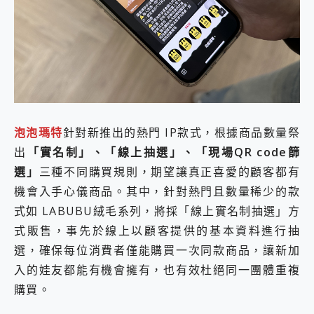
外型超吸晴~ 給您絕佳操控體驗 GravaStar Mercury K1 系列 異星機械鍵盤與 Mercury X 系列 輕量無線電競滑鼠 開箱 評測
開箱~變身「蜘蛛人」椅子軍師！MSI MPG 491CQP QD-OLED 超寬曲面電競螢幕，多工辦公、爽度滿滿的終極桌面體驗
iPhone 17 系列 有認證的防護來囉！ imos 首家導入 UL MCV 行銷宣告驗證的手機配件品牌
DJI Osmo Pocket 3 爽爽帶回家 歡慶 EaseUS 21 週年到來，「Slogan 海報徵稿活動」好康大放送
小巧好吸不擋鏡頭 有Qi2認證的 ONPRO MagReact MXs2 5000mAh薄型磁吸無線急速行動電源 開箱 評測
會走動的冷暖氣 SONY REON POCKET PRO 穿戴式智慧冷暖調溫裝置 開箱 評測
寶可夢飛人外掛iToolab AnyGo全新升級，GO Fest 五折優惠嗨翻天！支援 iOS/Android！
百倍變焦實測~ vivo X200 Pro 與 S25 Ultra 誰能滿足全場景拍攝需求？
超好用的 PLAUD NotePin AI 智慧錄音膠囊~ 您的AI 秘書已上線 每月免費送你 300分鐘轉寫
泡泡瑪特
針對新推出的熱門 IP款式，根據商品數量祭
COMPUTEX 2025 來囉！AGI亞奇雷 AI・Gaming・創作儲存方案登場，趕快來AGI亞奇雷挑戰任務抽 PS5！
出
「實名制」、「線上抽選」、「現場QR code篩
自帶線的 有線無線都能充 ONPRO MagReact M5 10000mAh 5合1 磁吸無線急速行動電源 開箱 評測
選」
三種不同購買規則，期望讓真正喜愛的顧客都有
飛利浦 JS7310 ⚡【電急便｜行動儲能救車電源】 可靠的旅行夥伴！帶給您優異的安全性與強大供電效能
是螢幕也是電視! 一機超多用途「MSI微星 Modern MD272UPSW 27型」 4K IPS 輕薄商用智慧聯網螢幕 開箱 評測
機會入手心儀商品。其中，針對熱門且數量稀少的款
您的專屬AI 助手 Yoga Slim 7 Aura Edition 觸控AI筆電 開箱 評測
式如 LABUBU絨毛系列，將採「線上實名制抽選」方
realme 14 Pro 超硬軍規、冰感變色實測，realme 14 5G 遊戲戰鬥值爆表，效能x娛樂全都要！
式販售，事先於線上以顧客提供的基本資料進行抽
iPhone、Apple Watch、AirPods耳機 三個設備充電一起搞定 ONPRO MagReact™ M3 3 in 1可攜摺疊無線充電器 開箱 評測
選，確保每位消費者僅能購買一次同款商品，讓新加
動靜皆宜「HUAWEI FreeArc」開放式耳掛耳機，無感配戴! 超穩超服貼，音質、通話也很優質
好玩好拍 vivo V50 ~ 口袋裡的 Zeiss 潮流攝影棚!
入的娃友都能有機會擁有，也有效杜絕同一團體重複
25種洗烘模式一機搞定! Roborock 衣莉莎白 H1 Neo分子篩洗脫烘 AI 滾筒洗衣機
購買。
給 MSI Claw 系列電競掌機 最完美的家 MSI Nest Docking Station 掌機專屬擴充底座 開箱 評測
B&O 精品級音響! Home+ 中嘉寬頻 SoundBox 劇院串流盒 開箱 評測