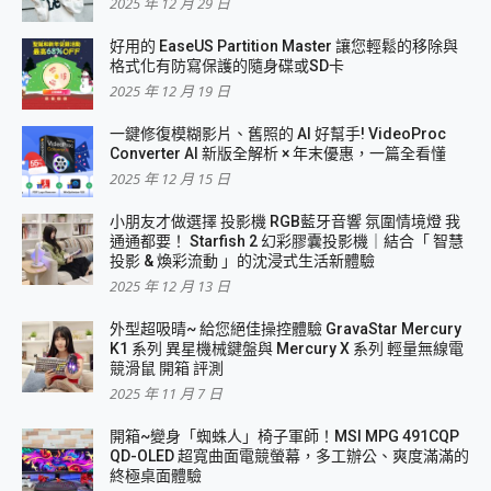
2025 年 12 月 29 日
好用的 EaseUS Partition Master 讓您輕鬆的移除與
格式化有防寫保護的隨身碟或SD卡
2025 年 12 月 19 日
一鍵修復模糊影片、舊照的 AI 好幫手! VideoProc
Converter AI 新版全解析 × 年末優惠，一篇全看懂
2025 年 12 月 15 日
小朋友才做選擇 投影機 RGB藍牙音響 氛圍情境燈 我
通通都要！ Starfish 2 幻彩膠囊投影機｜結合「 智慧
投影 & 煥彩流動 」的沈浸式生活新體驗
2025 年 12 月 13 日
外型超吸晴~ 給您絕佳操控體驗 GravaStar Mercury
K1 系列 異星機械鍵盤與 Mercury X 系列 輕量無線電
競滑鼠 開箱 評測
2025 年 11 月 7 日
開箱~變身「蜘蛛人」椅子軍師！MSI MPG 491CQP
QD-OLED 超寬曲面電競螢幕，多工辦公、爽度滿滿的
終極桌面體驗