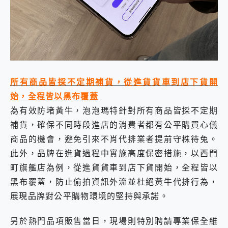
所有商品皆採不定期補貨，從進貨貨車到店下貨開
始，全程皆以黑布覆蓋
為有效防堵黃牛，泡泡瑪特針對所有商品皆採不定期
補貨，確保不同時段進店的消費者都有公平購買心儀
商品的機會，避免引來不肖代排業者提前守株待兔。
此外，品牌在進貨過程中實施高度保密措施，以西門
町旗艦店為例，從進貨貨車到店下貨開始，全程皆以
黑布覆蓋，防止偷拍資訊外流並杜絕黃牛代排行為，
展現品牌對公平購物環境的堅持與承諾。
另於熱門品項販售當日，現場則特別聘請專業保全維