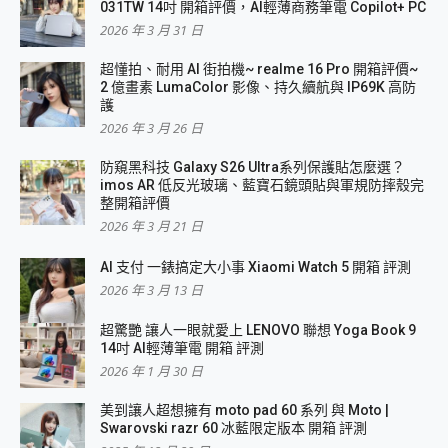
031TW 14吋 開箱評價，AI輕薄商務筆電 Copilot+ PC
2026 年 3 月 31 日
超懂拍、耐用 AI 街拍機~ realme 16 Pro 開箱評價~
2 億畫素 LumaColor 影像、持久續航與 IP69K 高防
護
2026 年 3 月 26 日
防窺黑科技 Galaxy S26 Ultra系列保護貼怎麼選？
imos AR 低反光玻璃、藍寶石鏡頭貼與軍規防摔殼完
整開箱評價
2026 年 3 月 21 日
AI 支付 一錶搞定大小事 Xiaomi Watch 5 開箱 評測
2026 年 3 月 13 日
超驚艷 讓人一眼就愛上 LENOVO 聯想 Yoga Book 9
14吋 AI輕薄筆電 開箱 評測
2026 年 1 月 30 日
美到讓人超想擁有 moto pad 60 系列 與 Moto |
Swarovski razr 60 冰藍限定版本 開箱 評測