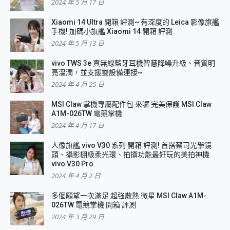
2024 年 5 月 17 日
Xiaomi 14 Ultra 開箱 評測~ 有深度的 Leica 影像旗艦
手機! 加碼小旗艦 Xiaomi 14 開箱 評測
2024 年 5 月 13 日
vivo TWS 3e 真無線藍牙耳機智慧降噪升級、音質明
亮溫潤，並支援雙設備連接~
2024 年 4 月 25 日
MSI Claw 掌機專屬配件包 來囉 完美保護 MSI Claw
A1M-026TW 電競掌機
2024 年 4 月 17 日
人像旗艦 vivo V30 系列 開箱 評測! 首搭蔡司光學鏡
頭、攝影棚級柔光環、拍攝功能最好玩的美拍神機
vivo V30 Pro
2024 年 4 月 2 日
多個願望一次滿足 超強散熱 微星 MSI Claw A1M-
026TW 電競掌機 開箱 評測
2024 年 3 月 29 日