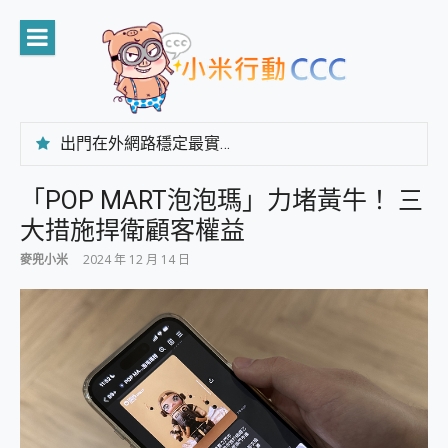
Skip
to
content
出門在外網路穩定最實在 「台灣大哥大」榮獲 4G/5G 在線率全球 NO.3 全台第一與全台六冠王實測心得，走到哪順到哪！
「AUSNAT R1 錄音卡」開箱評測~ 終結會議紀錄地獄，自動生成摘要報告，200+語言翻譯，旅遊最強搭檔。
CP 值天花板~ Bongcom BS5 足球君開箱~ 短焦投影機 3千元就能擁有！ 折扣碼在這～
「POP MART泡泡瑪」力堵黃牛！ 三
專為 PC上的 XBOX和掌機設計的 FireCuda X1070 SSD 固態硬碟開箱 評測
大措施捍衛顧客權益
台灣製攝影機在這裡，100%全無線設計 SpotCam Solo Eco 太陽能防水雲端攝影機 SpotCam Solo 3 2.5K高畫質戶外攝影機 開箱 評測
電力超超超持久 MSI 微星 Prestige 14 AI+ D3MG-031TW 14吋 開箱評價，AI輕薄商務筆電 Copilot+ PC
麥兜小米
2024 年 12 月 14 日
超懂拍、耐用 AI 街拍機~ realme 16 Pro 開箱評價~ 2 億畫素 LumaColor 影像、持久續航與 IP69K 高防護
防窺黑科技 Galaxy S26 Ultra系列保護貼怎麼選？imos AR 低反光玻璃、藍寶石鏡頭貼與軍規防摔殼完整開箱評價
AI 支付 一錶搞定大小事 Xiaomi Watch 5 開箱 評測
超驚艷 讓人一眼就愛上 LENOVO 聯想 Yoga Book 9 14吋 AI輕薄筆電 開箱 評測
美到讓人超想擁有 moto pad 60 系列 與 Moto | Swarovski razr 60 冰藍限定版本 開箱 評測
好用的 EaseUS Partition Master 讓您輕鬆的移除與格式化有防寫保護的隨身碟或SD卡
一鍵修復模糊影片、舊照的 AI 好幫手! VideoProc Converter AI 新版全解析 × 年末優惠，一篇全看懂
小朋友才做選擇 投影機 RGB藍牙音響 氛圍情境燈 我通通都要！ Starfish 2 幻彩膠囊投影機｜結合「 智慧投影 & 煥彩流動 」的沈浸式生活新體驗