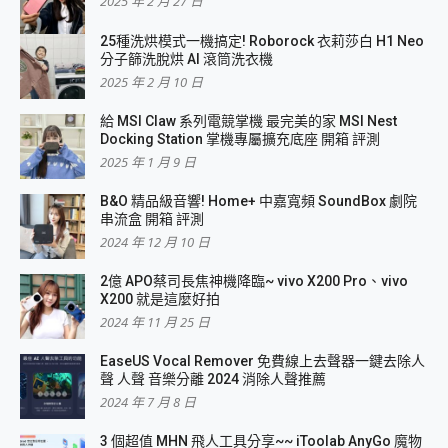
2025 年 2 月 27 日
25種洗烘模式一機搞定! Roborock 衣莉莎白 H1 Neo
分子篩洗脫烘 AI 滾筒洗衣機
2025 年 2 月 10 日
給 MSI Claw 系列電競掌機 最完美的家 MSI Nest
Docking Station 掌機專屬擴充底座 開箱 評測
2025 年 1 月 9 日
B&O 精品級音響! Home+ 中嘉寬頻 SoundBox 劇院
串流盒 開箱 評測
2024 年 12 月 10 日
2億 APO蔡司長焦神機降臨~ vivo X200 Pro、vivo
X200 就是這麼好拍
2024 年 11 月 25 日
EaseUS Vocal Remover 免費線上去聲器一鍵去除人
聲 人聲 音樂分離 2024 消除人聲推薦
2024 年 7 月 8 日
3 個超值 MHN 飛人工具分享~~ iToolab AnyGo 魔物