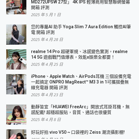
MD272UPSW 27型」 4K IPS 輕薄商用智慧聯網螢幕
開箱 評測
2025 年 5 月 1 日
您的專屬AI 助手 Yoga Slim 7 Aura Edition 觸控AI筆
電 開箱 評測
2025 年 4 月 28 日
realme 14 Pro 超硬軍規、冰感變色實測，realme
14 5G 遊戲戰鬥值爆表，效能x娛樂全都要！
2025 年 4 月 25 日
iPhone、Apple Watch、AirPods耳機 三個設備充電
一起搞定 ONPRO MagReact™ M3 3 in 1可攜摺疊無
線充電器 開箱 評測
2025 年 4 月 23 日
動靜皆宜「HUAWEI FreeArc」開放式耳掛耳機，無
感配戴! 超穩超服貼，音質、通話也很優質
2025 年 4 月 8 日
好玩好拍 vivo V50 ~ 口袋裡的 Zeiss 潮流攝影棚!